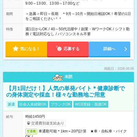
9:00～13:00、13:00～17:00など
＜急募＞即日～長期 ＊9月～10月～開始日相談OK！希望の1日
期間
をご相談ください＾＾
週1日からOK
/
40～50代活躍中
/
副業・WワークOK
/
シフト勤
特徴
務
/
電話対応なし
/
パソコンスキル不要
気になる！
応募する
詳細へ
掲載日：2026.08.05
未読
【月1回だけ！】人気の単発バイト＊健康診断で
の身体測定や採血！様々な勤務地ご用意
派遣
社会人未経験OK
ブランクOK
WEB登録・面接OK
時給1450円
給与
交通費別途支給あり
車通勤可能＊1km＝20円計算 ★車・自転車・バイク
交通費
OK！