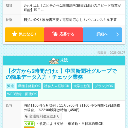
3ヶ月以上【ご応募から1週間以内(最短2日目)のスピード就業が
期間
可能】即日～
日払いOK
/
履歴書不要
/
電話対応なし
/
パソコンスキル不要
特徴
気になる！
応募する
詳細へ
掲載日：2026.08.07
未読
【夕方から5時間だけ♬】中国新聞社グループで
の簡単データ入力・チェック業務
派遣
職種未経験OK
社会人未経験OK
大学生歓迎
ブランクOK
WEB登録・面接OK
時給1160円☆月収例：11万5700円（1160円×5時間×19日勤務
給与
の場合） ※22:00以降は時給1,450円
交通費別途支給あり
・規定により支給 ・車通勤・自転車通勤OK
交通費