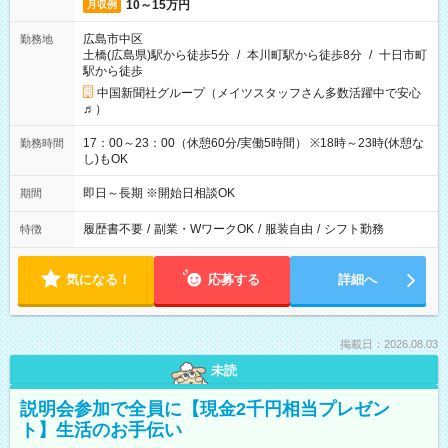
10～15万円
月収例
広島市中区
勤務地
土橋(広島県)駅から徒歩5分
/
本川町駅から徒歩8分
/
十日市町
駅から徒歩
中国新聞社グループ（メイツスタッフさん多数活躍中で安心
♬）
17：00～23：00（休憩60分/実働5時間） ※18時～23時(休憩な
勤務時間
し)もOK
即日～長期 ※開始日相談OK
期間
履歴書不要
/
副業・WワークOK
/
服装自由
/
シフト勤務
特徴
気になる！
応募する
詳細へ
掲載日：2026.08.03
未読
説明会参加で全員に【現金2千円相当プレゼン
ト】生活のお手伝い