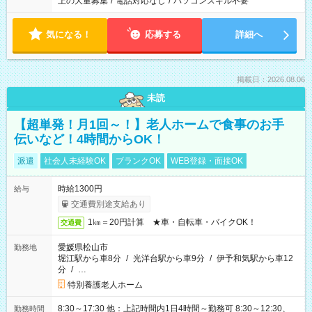
上の大量募集
/
電話対応なし
/
パソコンスキル不要
気になる！
応募する
詳細へ
掲載日：2026.08.06
未読
【超単発！月1回～！】老人ホームで食事のお手
伝いなど！4時間からOK！
派遣
社会人未経験OK
ブランクOK
WEB登録・面接OK
時給1300円
給与
交通費別途支給あり
1㎞＝20円計算 ★車・自転車・バイクOK！
交通費
愛媛県松山市
勤務地
堀江駅から車8分
/
光洋台駅から車9分
/
伊予和気駅から車12
分
/
…
特別養護老人ホーム
8:30～17:30 他：上記時間内1日4時間～勤務可 8:30～12:30、
勤務時間