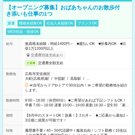
【オープニング募集】おばあちゃんのお散歩付
き添いも仕事の1つ
派遣
職種未経験OK
社会人未経験OK
ブランクOK
WEB登録・面接OK
無資格未経験：時給1400円～ ■週払いOK ■扶養内OK ■日
給与
収1万1200円以上
交通費別途支給あり
交通費全額支給
交通費
広島市安佐南区
勤務地
大町(広島県)駅
/
中筋駅
/
高取駅
/
…
≪自宅からドアtoドアで30分以内！≫ご希望の勤務地を紹介
します。
9:00～18:00（休憩60分） ■ご希望があれば下記シフトもOK！
勤務時間
早番 7:00～16:00 遅番 10:00～19:00 夜勤 16:30～翌9:30 「家族
と休みを合わせたい」 「余裕を持って夕飯の準備がしたい」
「できれば残業はしたくない」 など、ご希望を教えてください
【8月中のスタートOK！急募！】2カ月～ ■ご応募から最短2～
期間
ね。 ※Wワーク希望の方へ 今ご覧のお仕事で希望する勤務時間
3日後に就業が可能です！
と、もう1つのお仕事の勤務時間。 合計で週40時間を超える場
合は応募できません。
履歴書不要
/
40～50代活躍中
/
服装自由
/
シフト勤務
/
10名以
特徴