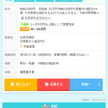
時給1500円 月収例 21万円 時給1500円×実働7h×週5日×4
給与
週 ※月収例を保証するものではありません。※給与即受取りサ
ービス利用可（利用条件有）
交通費別途支給あり
1ヶ月3万円を上限として実費支給
交通費
20～25万円
月収例
広島市南区
勤務地
広島駅から徒歩5分
不動産業
09:30-17:30（休憩60分）実働7時間（残業少なめ！）
勤務時間
即日～長期 ※開始日相談OK
期間
履歴書不要
特徴
気になる！
応募する
詳細へ
掲載日：2026.07.30
未読