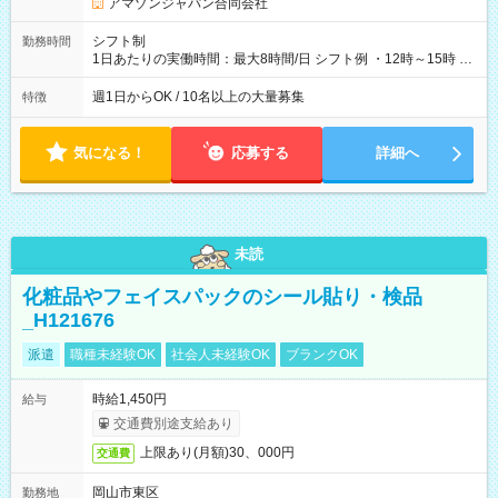
アマゾンジャパン合同会社
シフト制
勤務時間
1日あたりの実働時間：最大8時間/日 シフト例 ・12時～15時 入
社後、就業可能シフトをご確認の上、申請してください。
週1日からOK / 10名以上の大量募集
特徴
気になる！
応募する
詳細へ
未読
化粧品やフェイスパックのシール貼り・検品
_H121676
派遣
職種未経験OK
社会人未経験OK
ブランクOK
時給1,450円
給与
交通費別途支給あり
上限あり(月額)30、000円
交通費
岡山市東区
勤務地