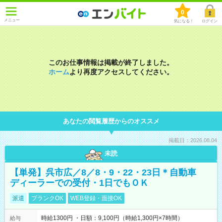
0
メニュー
気になる！
ログイン
このお仕事情報は掲載が終了しました。
ホーム
より再度アクセスしてください。
あなたの閲覧履歴からのオススメ
掲載日：2026.08.04
未読
【単発】呉市広／8／8・9・22・23日＊自動車
ディーラーでの受付・1日でもＯＫ
派遣
ブランクOK
WEB登録・面接OK
時給1300円 ・日額：9,100円（時給1,300円×7時間）
給与