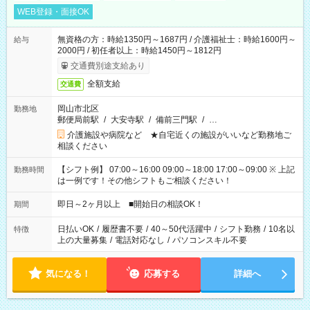
WEB登録・面接OK
無資格の方：時給1350円～1687円 / 介護福祉士：時給1600円～
給与
2000円 / 初任者以上：時給1450円～1812円
交通費別途支給あり
全額支給
交通費
岡山市北区
勤務地
郵便局前駅
/
大安寺駅
/
備前三門駅
/
…
介護施設や病院など ★自宅近くの施設がいいなど勤務地ご
相談ください
【シフト例】 07:00～16:00 09:00～18:00 17:00～09:00 ※ 上記
勤務時間
は一例です！その他シフトもご相談ください！
即日～2ヶ月以上 ■開始日の相談OK！
期間
日払いOK
/
履歴書不要
/
40～50代活躍中
/
シフト勤務
/
10名以
特徴
上の大量募集
/
電話対応なし
/
パソコンスキル不要
気になる！
応募する
詳細へ