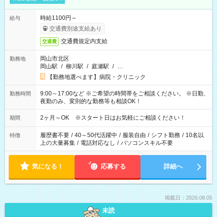
時給1100円～
給与
交通費別途支給あり
交通費規定内支給
交通費
岡山市北区
勤務地
岡山駅
/
柳川駅
/
庭瀬駅
/
…
【勤務地選べます】病院・クリニック
9:00～17:00など ※ご希望の時間帯をご相談ください。 ※日勤、
勤務時間
夜勤のみ、変則的な勤務等も相談OK！
2ヶ月～OK ※スタート日はお気軽にご相談ください！
期間
履歴書不要
/
40～50代活躍中
/
服装自由
/
シフト勤務
/
10名以
特徴
上の大量募集
/
電話対応なし
/
パソコンスキル不要
気になる！
応募する
詳細へ
掲載日：2026.08.05
未読