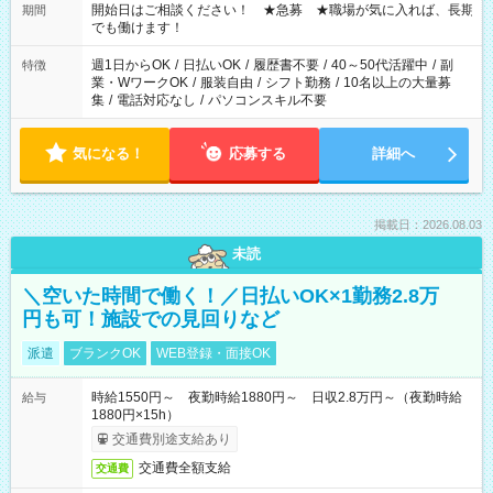
せん ※法令に基づき、週20時間以上勤務は社会保険への加入対
開始日はご相談ください！ ★急募 ★職場が気に入れば、長期
期間
象となります ※労働者派遣法（日雇い派遣の原則禁止）によ
でも働けます！
り、短時間・短期間の就業はご案内が難しい場合があります
週1日からOK
/
日払いOK
/
履歴書不要
/
40～50代活躍中
/
副
特徴
業・WワークOK
/
服装自由
/
シフト勤務
/
10名以上の大量募
集
/
電話対応なし
/
パソコンスキル不要
気になる！
応募する
詳細へ
掲載日：2026.08.03
未読
＼空いた時間で働く！／日払いOK×1勤務2.8万
円も可！施設での見回りなど
派遣
ブランクOK
WEB登録・面接OK
時給1550円～ 夜勤時給1880円～ 日収2.8万円～（夜勤時給
給与
1880円×15h）
交通費別途支給あり
交通費全額支給
交通費