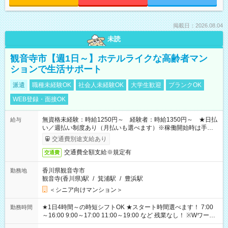
掲載日：2026.08.04
未読
観音寺市【週1日～】ホテルライクな高齢者マン
ションで生活サポート
派遣
職種未経験OK
社会人未経験OK
大学生歓迎
ブランクOK
WEB登録・面接OK
無資格未経験：時給1250円～ 経験者：時給1350円～ ★日払
給与
い／週払い制度あり（月払いも選べます）※稼働開始時は手続き
完了次第のお支払いとなります。
交通費別途支給あり
交通費全額支給※規定有
交通費
香川県観音寺市
勤務地
観音寺(香川県)駅
/
箕浦駅
/
豊浜駅
＜シニア向けマンション＞
★1日4時間～の時短シフトOK ★スタート時間選べます！ 7:00
勤務時間
～16:00 9:00～17:00 11:00～19:00 など 残業なし！ ※Wワーク
の場合、他のお仕事と合わせ週40時間超の就業はご案内できま