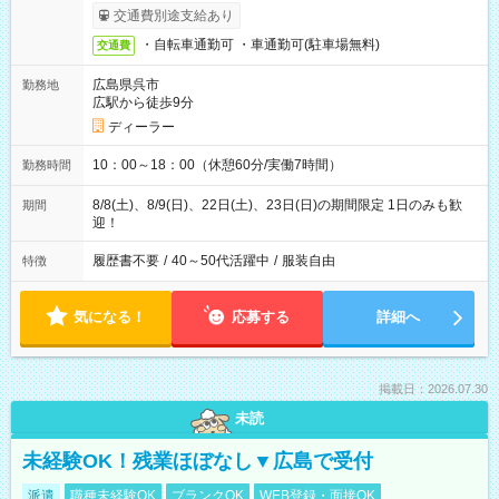
交通費別途支給あり
・自転車通勤可 ・車通勤可(駐車場無料)
交通費
広島県呉市
勤務地
広駅から徒歩9分
ディーラー
10：00～18：00（休憩60分/実働7時間）
勤務時間
8/8(土)、8/9(日)、22日(土)、23日(日)の期間限定 1日のみも歓
期間
迎！
履歴書不要
/
40～50代活躍中
/
服装自由
特徴
気になる！
応募する
詳細へ
掲載日：2026.07.30
未読
未経験OK！残業ほぼなし▼広島で受付
派遣
職種未経験OK
ブランクOK
WEB登録・面接OK