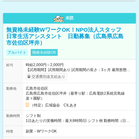
未読
無資格未経験WワークOK！NPO法人スタッフ
日常生活アシスタント 日勤募集（広島県広島
市佐伯区坪井）
アルバイト
職種未経験OK
時給2,000円～2,000円
給与
【試用期間】試用期間あり 試用期間の長さ：3ヶ月 雇用形態、
給与は本採用時と同じです。
交通費別途支給あり
広島市佐伯区
勤務地
広島県広島市佐伯区坪井（最寄り駅：広島電鉄2系統宮島線
楽々園駅）
（特定）広域協会 CILあき
シフト制
勤務時間
1日あたりの実働時間：最大8時間/日 シフト例 勤務時間（日
勤）・8時～18時 （実働時間8時間 待機休憩2時間）（日勤1回
あたりの給与 2万円）
副業・WワークOK
特徴