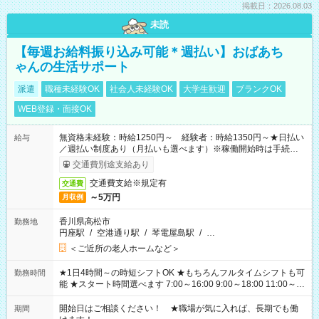
掲載日：2026.08.03
未読
【毎週お給料振り込み可能＊週払い】おばあち
ゃんの生活サポート
派遣
職種未経験OK
社会人未経験OK
大学生歓迎
ブランクOK
WEB登録・面接OK
無資格未経験：時給1250円～ 経験者：時給1350円～★日払い
給与
／週払い制度あり（月払いも選べます）※稼働開始時は手続き完
了次第のお支払いとなります。
交通費別途支給あり
交通費支給※規定有
交通費
～5万円
月収例
香川県高松市
勤務地
円座駅
/
空港通り駅
/
琴電屋島駅
/
…
＜ご近所の老人ホームなど＞
★1日4時間～の時短シフトOK ★もちろんフルタイムシフトも可
勤務時間
能 ★スタート時間選べます 7:00～16:00 9:00～18:00 11:00～
20:00 など 残業なし！ ※Wワークの場合、他のお仕事と合わせ
週40時間超の就業はご案内できません ※法令に基づき、週20時
開始日はご相談ください！ ★職場が気に入れば、長期でも働
期間
間以上勤務は社会保険への加入対象となります ※労働者派遣法