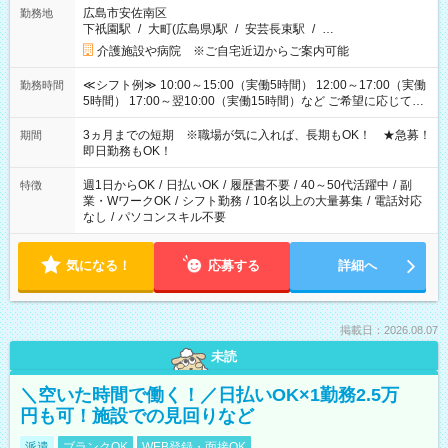
広島市安佐南区
勤務地
下祇園駅
/
大町(広島県)駅
/
安芸長束駅
/
…
介護施設や病院 ※ご自宅近辺からご案内可能
≪シフト例≫ 10:00～15:00（実働5時間） 12:00～17:00（実働
勤務時間
5時間） 17:00～翌10:00（実働15時間）など ご希望に応じて、
働く時間は調整できます！ お気軽に担当へ相談ください！
3ヵ月までの短期 ※職場が気に入れば、長期もOK！ ★急募！
期間
即日勤務もOK！
週1日からOK
/
日払いOK
/
履歴書不要
/
40～50代活躍中
/
副
特徴
業・WワークOK
/
シフト勤務
/
10名以上の大量募集
/
電話対応
なし
/
パソコンスキル不要
気になる！
応募する
詳細へ
掲載日：2026.08.07
未読
＼空いた時間で働く！／日払いOK×1勤務2.5万
円も可！施設での見回りなど
派遣
ブランクOK
WEB登録・面接OK