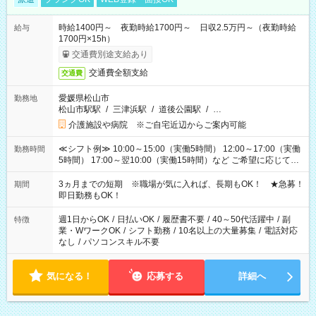
時給1400円～ 夜勤時給1700円～ 日収2.5万円～（夜勤時給
給与
1700円×15h）
交通費別途支給あり
交通費全額支給
交通費
愛媛県松山市
勤務地
松山市駅駅
/
三津浜駅
/
道後公園駅
/
…
介護施設や病院 ※ご自宅近辺からご案内可能
≪シフト例≫ 10:00～15:00（実働5時間） 12:00～17:00（実働
勤務時間
5時間） 17:00～翌10:00（実働15時間）など ご希望に応じて、
働く時間は調整できます！ お気軽に担当へ相談ください！
3ヵ月までの短期 ※職場が気に入れば、長期もOK！ ★急募！
期間
即日勤務もOK！
週1日からOK
/
日払いOK
/
履歴書不要
/
40～50代活躍中
/
副
特徴
業・WワークOK
/
シフト勤務
/
10名以上の大量募集
/
電話対応
なし
/
パソコンスキル不要
気になる！
応募する
詳細へ