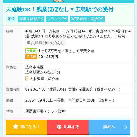
未経験OK！残業ほぼなし▼広島駅での受付
派遣
職種未経験OK
ブランクOK
WEB登録・面接OK
時給1400円 月収例 21万円 時給1400円×実働7h30m×週5日×4
給与
週+残業5h ※月収例を保証するものではありません。※給与即
受取りサービス利用可（利用条件有）
交通費別途支給あり
1ヶ月3万円を上限として実費支給
交通費
20～25万円
月収例
広島市南区
勤務地
広島駅駅から徒歩1分
人材派遣・紹介業
09:20-17:50（休憩60分）実働7時間30分（残業少なめ！）
勤務時間
2026年09月01日～長期 ※開始日相談OK ※9月～！
期間
履歴書不要
/
シフト勤務
特徴
気になる！
応募する
詳細へ