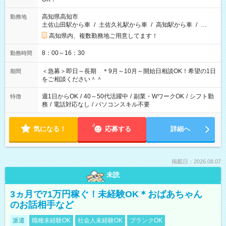
高知県高知市
勤務地
土佐山田駅から車
/
土佐久礼駅から車
/
高知駅から車
/
…
高知県内、複数勤務地ご用意してます！
8：00～16：30
勤務時間
＜急募＞即日～長期 ＊9月～10月～開始日相談OK！希望の1日
期間
をご相談ください＾＾
週1日からOK
/
40～50代活躍中
/
副業・WワークOK
/
シフト勤
特徴
務
/
電話対応なし
/
パソコンスキル不要
気になる！
応募する
詳細へ
掲載日：2026.08.07
未読
3ヵ月で71万円稼ぐ！未経験OK＊おばあちゃん
のお話相手など
派遣
職種未経験OK
社会人未経験OK
ブランクOK