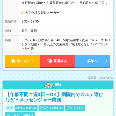
瀬戸駅から車8分
/
香登駅から車13分
/
長船駅から車12分
/
…
大手化粧品製造メーカー
8:30～17:35
勤務時間
即日～長期
期間
日払いOK
/
履歴書不要
/
40～50代活躍中
/
副業・WワークOK
/
特徴
シフト勤務
/
10名以上の大量募集
/
電話対応なし
/
パソコンス
キル不要
気になる！
応募する
詳細へ
掲載日：2026.08.07
未読
【年齢不問＊週3日～OK】病院内でカルテ運び
など＊メッセンジャー業務
派遣
職種未経験OK
社会人未経験OK
ブランクOK
WEB登録・面接OK