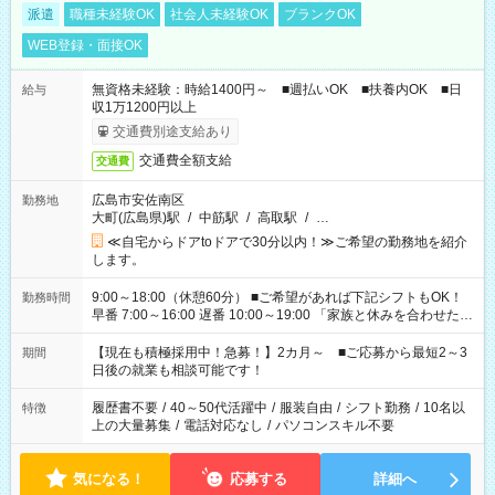
派遣
職種未経験OK
社会人未経験OK
ブランクOK
WEB登録・面接OK
無資格未経験：時給1400円～ ■週払いOK ■扶養内OK ■日
給与
収1万1200円以上
交通費別途支給あり
交通費全額支給
交通費
広島市安佐南区
勤務地
大町(広島県)駅
/
中筋駅
/
高取駅
/
…
≪自宅からドアtoドアで30分以内！≫ご希望の勤務地を紹介
します。
9:00～18:00（休憩60分） ■ご希望があれば下記シフトもOK！
勤務時間
早番 7:00～16:00 遅番 10:00～19:00 「家族と休みを合わせた
い」 「余裕を持って夕飯の準備がしたい」 「できれば残業はし
たくない」 など、ご希望を教えてくださいね。 ※Wワーク希望
【現在も積極採用中！急募！】2カ月～ ■ご応募から最短2～3
期間
の方へ 今ご覧のお仕事で希望する勤務時間と、もう1つのお仕事
日後の就業も相談可能です！
の勤務時間。 合計で週40時間を超える場合は応募できません。
履歴書不要
/
40～50代活躍中
/
服装自由
/
シフト勤務
/
10名以
特徴
上の大量募集
/
電話対応なし
/
パソコンスキル不要
気になる！
応募する
詳細へ