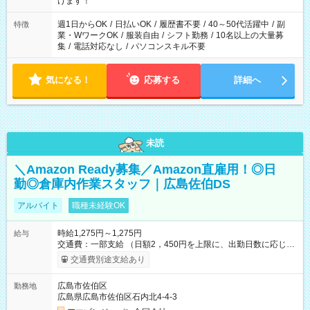
けます！
（日雇い派遣の原則禁止）により、短時間・短期間の就業はご
案内が難しい場合があります
週1日からOK
/
日払いOK
/
履歴書不要
/
40～50代活躍中
/
副
特徴
業・WワークOK
/
服装自由
/
シフト勤務
/
10名以上の大量募
集
/
電話対応なし
/
パソコンスキル不要
気になる！
応募する
詳細へ
未読
＼Amazon Ready募集／Amazon直雇用！◎日
勤◎倉庫内作業スタッフ｜広島佐伯DS
アルバイト
職種未経験OK
時給1,275円～1,275円
給与
交通費：一部支給 （日額2，450円を上限に、出勤日数に応じて
実費支給） ※22:00～翌5:00までは時給25%UP！ ■給与前払い
交通費別途支給あり
制度あり ※前払い額の上限あり、手数料無料（Amazon負担）
そのほか所定の条件が適用されます 【試用期間】試用期間なし
広島市佐伯区
勤務地
広島県広島市佐伯区石内北4-4-3