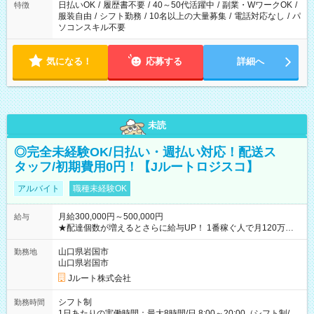
日払いOK
/
履歴書不要
/
40～50代活躍中
/
副業・WワークOK
/
特徴
服装自由
/
シフト勤務
/
10名以上の大量募集
/
電話対応なし
/
パ
ソコンスキル不要
気になる！
応募する
詳細へ
未読
◎完全未経験OK/日払い・週払い対応！配送ス
タッフ/初期費用0円！【Jルートロジスコ】
アルバイト
職種未経験OK
月給300,000円～500,000円
給与
★配達個数が増えるとさらに給与UP！ 1番稼ぐ人で月120万ほ
ど！ ・主要都市エリア 月収55万円／週5日稼働 月収65万~112
万円／週6日稼働 ・地方郊外エリア 月収40万円／週5日稼働 月
山口県岩国市
勤務地
収40万円~50万円／週6日稼働 ＜モデルイメージ＞ ■月収50万
山口県岩国市
円 (27歳男性/江東区在住)※元建築関係 1日150個配達×25日勤務
Jルート株式会社
(日休み) ■月収80万円(43歳男性/墨田区在住)※元営業 1日200個
配達×25日勤務(月休み) 【試用期間】試用期間なし
シフト制
勤務時間
1日あたりの実働時間：最大8時間/日 8:00～20:00（シフト制/実