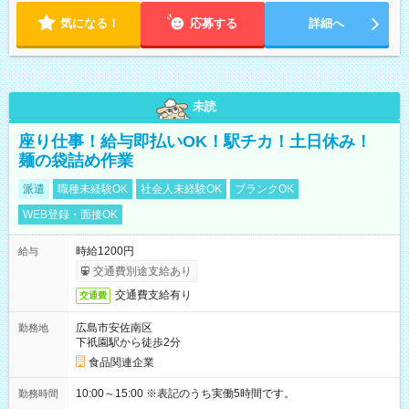
気になる！
応募する
詳細へ
未読
座り仕事！給与即払いOK！駅チカ！土日休み！
麺の袋詰め作業
派遣
職種未経験OK
社会人未経験OK
ブランクOK
WEB登録・面接OK
時給1200円
給与
交通費別途支給あり
交通費支給有り
交通費
広島市安佐南区
勤務地
下祇園駅から徒歩2分
食品関連企業
10:00～15:00 ※表記のうち実働5時間です。
勤務時間