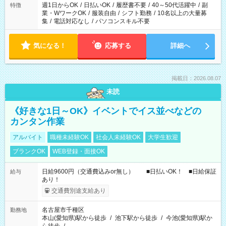
週1日からOK
/
日払いOK
/
履歴書不要
/
40～50代活躍中
/
副
特徴
業・WワークOK
/
服装自由
/
シフト勤務
/
10名以上の大量募
集
/
電話対応なし
/
パソコンスキル不要
気になる！
応募する
詳細へ
掲載日：2026.08.07
未読
《好きな1日～OK》イベントでイス並べなどの
カンタン作業
アルバイト
職種未経験OK
社会人未経験OK
大学生歓迎
ブランクOK
WEB登録・面接OK
日給9600円（交通費込みor無し） ■日払いOK！ ■日給保証
給与
あり！
交通費別途支給あり
名古屋市千種区
勤務地
本山(愛知県)駅から徒歩
/
池下駅から徒歩
/
今池(愛知県)駅か