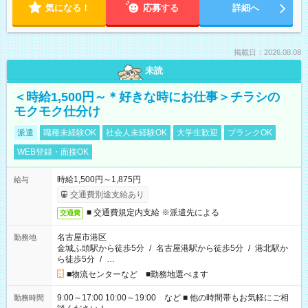
気になる！
応募する
詳細へ
掲載日：2026.08.08
未読
＜時給1,500円～＊好きな時にお仕事＞チラシの
モクモク仕分け
派遣
職種未経験OK
社会人未経験OK
大学生歓迎
ブランクOK
WEB登録・面接OK
時給1,500円～1,875円
給与
交通費別途支給あり
■ 交通費規定内支給 ※派遣先による
交通費
名古屋市港区
勤務地
金城ふ頭駅から徒歩5分
/
名古屋港駅から徒歩5分
/
港北駅か
ら徒歩5分
/
…
■物流センターなど ■勤務地選べます
9:00～17:00 10:00～19:00 など ■ 他の時間帯もお気軽にご相
勤務時間