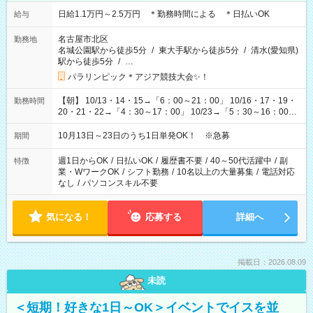
日給1.1万円～2.5万円 ＊勤務時間による ＊日払いOK
給与
名古屋市北区
勤務地
名城公園駅から徒歩5分
/
東大手駅から徒歩5分
/
清水(愛知県)
駅から徒歩5分
/
…
パラリンピック＊アジア競技大会✨！
【朝】 10/13・14・15→「6：00～21：00」 10/16・17・19・
勤務時間
20・21・22→「4：30～17：00」 10/23→「5：30～16：00」
【夕方】 10/16・17・19～21→「17：00～26：00」
10/22→「17：00～24：30」 10/23→「16：00～23：00」 ＊
10月13日～23日のうち1日単発OK！ ※急募
期間
勤務時間に関して、面談時にしっかりお伝えします！ 朝だ
け、夕方だけ、などもOKです！
週1日からOK
/
日払いOK
/
履歴書不要
/
40～50代活躍中
/
副
特徴
業・WワークOK
/
シフト勤務
/
10名以上の大量募集
/
電話対応
なし
/
パソコンスキル不要
気になる！
応募する
詳細へ
掲載日：2026.08.09
未読
＜短期！好きな1日～OK＞イベントでイスを並