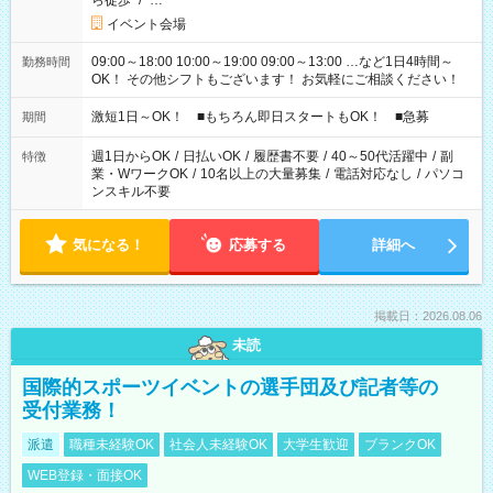
ら徒歩
/
…
イベント会場
09:00～18:00 10:00～19:00 09:00～13:00 …など1日4時間～
勤務時間
OK！ その他シフトもございます！ お気軽にご相談ください！
激短1日～OK！ ■もちろん即日スタートもOK！ ■急募
期間
週1日からOK
/
日払いOK
/
履歴書不要
/
40～50代活躍中
/
副
特徴
業・WワークOK
/
10名以上の大量募集
/
電話対応なし
/
パソコ
ンスキル不要
気になる！
応募する
詳細へ
掲載日：2026.08.06
未読
国際的スポーツイベントの選手団及び記者等の
受付業務！
派遣
職種未経験OK
社会人未経験OK
大学生歓迎
ブランクOK
WEB登録・面接OK