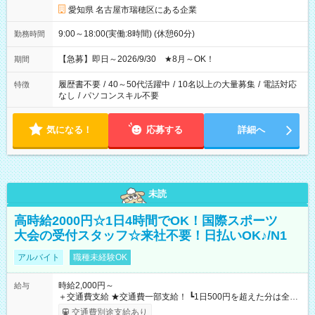
愛知県 名古屋市瑞穂区にある企業
9:00～18:00(実働:8時間) (休憩60分)
勤務時間
【急募】即日～2026/9/30 ★8月～OK！
期間
履歴書不要
/
40～50代活躍中
/
10名以上の大量募集
/
電話対応
特徴
なし
/
パソコンスキル不要
気になる！
応募する
詳細へ
未読
高時給2000円☆1日4時間でOK！国際スポーツ
大会の受付スタッフ☆来社不要！日払いOK♪/N1
アルバイト
職種未経験OK
時給2,000円～
給与
＋交通費支給 ★交通費一部支給！ ┗1日500円を超えた分は全額
支給！ ※往復500円以内の方は自己負担となります ★日払い
交通費別途支給あり