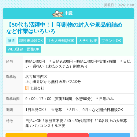
掲載日：2026.08.08
未読
【50代も活躍中！】印刷物の封入や景品箱詰め
など作業はいろいろ
派遣
職種未経験OK
社会人未経験OK
大学生歓迎
ブランクOK
WEB登録・面接OK
時給1400円 ＊日給9,800円＝時給1,400円×実働7時間 ＊日払
給与
い・週払い（速払システム）制度あり
名古屋市西区
勤務地
上小田井駅から無料送迎バス10分
印刷会社
9：00～17：00（実働7時間、休憩60分） ＊日勤のみ
勤務時間
1日単発OK！ ※急募 ＊8月～、9月～など開始日相談OK
期間
日払いOK
/
履歴書不要
/
40～50代活躍中
/
10名以上の大量募
特徴
集
/
パソコンスキル不要