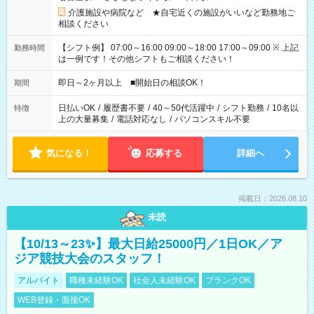
介護施設や病院など ★自宅近くの施設がいいなど勤務地ご
相談ください
【シフト例】 07:00～16:00 09:00～18:00 17:00～09:00 ※ 上記
勤務時間
は一例です！その他シフトもご相談ください！
即日～2ヶ月以上 ■開始日の相談OK！
期間
日払いOK
/
履歴書不要
/
40～50代活躍中
/
シフト勤務
/
10名以
特徴
上の大量募集
/
電話対応なし
/
パソコンスキル不要
気になる！
応募する
詳細へ
掲載日：2026.08.10
未読
【10/13～23✨】最大日給25000円／1日OK／ア
ジア競技大会のスタッフ！
アルバイト
職種未経験OK
社会人未経験OK
ブランクOK
WEB登録・面接OK