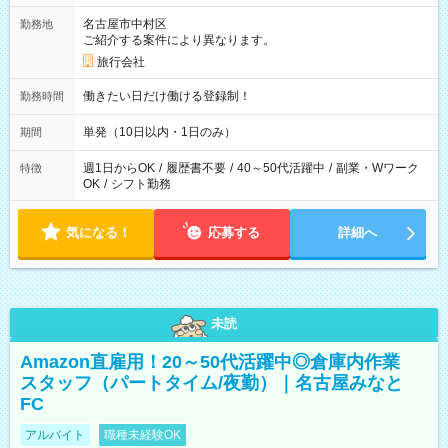
名古屋市中村区
勤務地
ご紹介する案件により異なります。
旅行会社
働きたい日だけ働ける登録制！
勤務時間
単発（10日以内・1日のみ）
期間
週1日からOK
/
履歴書不要
/
40～50代活躍中
/
副業・Wワーク
特徴
OK
/
シフト勤務
気になる！
応募する
詳細へ
未読
Amazon直雇用！20～50代活躍中◎倉庫内作業
スタッフ（パートタイム/夜勤）｜名古屋みなと
FC
アルバイト
職種未経験OK