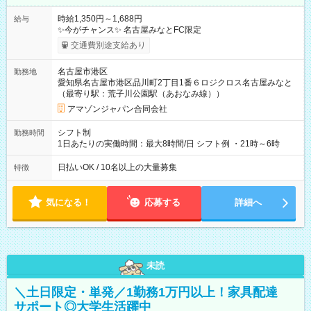
時給1,350円～1,688円
給与
✨今がチャンス✨ 名古屋みなとFC限定
交通費別途支給あり
名古屋市港区
勤務地
愛知県名古屋市港区品川町2丁目1番６ロジクロス名古屋みなと
（最寄り駅：荒子川公園駅（あおなみ線））
アマゾンジャパン合同会社
シフト制
勤務時間
1日あたりの実働時間：最大8時間/日 シフト例 ・21時～6時
日払いOK / 10名以上の大量募集
特徴
気になる！
応募する
詳細へ
未読
＼土日限定・単発／1勤務1万円以上！家具配達
サポート◎大学生活躍中