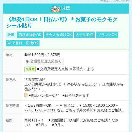
掲載日：2026.08.10
未読
《単発1日OK！日払い可》＊お菓子のモクモク
シール貼り
派遣
職種未経験OK
社会人未経験OK
大学生歓迎
ブランクOK
WEB登録・面接OK
時給1,500円～1,875円
給与
交通費別途支給あり
■ 交通費規定内支給 ※派遣先による
交通費
名古屋市西区
勤務地
上小田井駅から徒歩5分
/
浄心駅から徒歩5分
/
庄内通駅から
徒歩5分
/
…
■物流センターなど ■勤務地選べます
＜1日3時間～OK！＞ ▼ 例えば… ▼ 15:00～18:00 15:00～
勤務時間
22:00 17:00～22:00 など こちら以外の時間もお気軽にご相談く
ださい！
単発1日～！ ★勤務開始日や期間はお気軽にご相談くださ
期間
い！ ＃8月～ ＃9月～