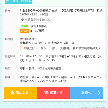
WEB登録・面接OK
時給1200円+交通費規定支給 【収入例】9万円以上可能 時給
給与
1200円×3.75ｈ×20日
交通費別途支給あり
規定支給あり
交通費
5～10万円
月収例
愛知県豊橋市
勤務地
豊橋駅から車19分
/
大清水駅から車10分
午後だけ・出荷シール貼り（勤務地：愛知県豊橋市船渡町）
13：00～17：00 ※実働3.75時間 ◆16時までも相談可能 【休
勤務時間
憩】15分 15：00～15：15
即日～長期 ※2.3ヵ月毎の更新
期間
履歴書不要
/
40～50代活躍中
/
副業・WワークOK
/
服装自由
/
特徴
電話対応なし
/
パソコンスキル不要
気になる！
応募する
詳細へ