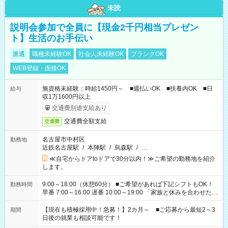
未読
説明会参加で全員に【現金2千円相当プレゼン
ト】生活のお手伝い
派遣
職種未経験OK
社会人未経験OK
ブランクOK
WEB登録・面接OK
無資格未経験：時給1450円～ ■週払いOK ■扶養内OK ■日
給与
収1万1600円以上
交通費別途支給あり
交通費全額支給
交通費
名古屋市中村区
勤務地
近鉄名古屋駅
/
本陣駅
/
烏森駅
/
…
≪自宅からドアtoドアで30分以内！≫ご希望の勤務地を紹介
します。
9:00～18:00（休憩60分） ■ご希望があれば下記シフトもOK！
勤務時間
早番 7:00～16:00 遅番 10:00～19:00 「家族と休みを合わせた
い」 「余裕を持って夕飯の準備がしたい」 「できれば残業はし
たくない」 など、ご希望を教えてくださいね。 ※Wワーク希望
【現在も積極採用中！急募！】2カ月～ ■ご応募から最短2～3
期間
の方へ 今ご覧のお仕事で希望する勤務時間と、もう1つのお仕事
日後の就業も相談可能です！
の勤務時間。 合計で週40時間を超える場合は応募できません。