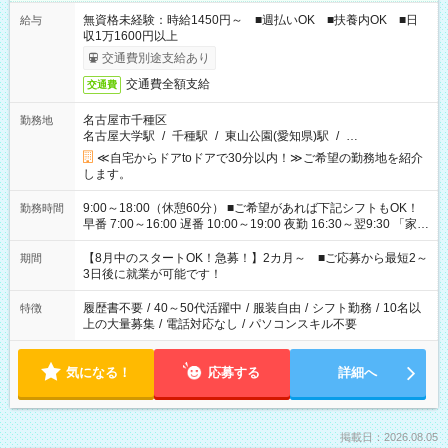
無資格未経験：時給1450円～ ■週払いOK ■扶養内OK ■日
給与
収1万1600円以上
交通費別途支給あり
交通費全額支給
交通費
名古屋市千種区
勤務地
名古屋大学駅
/
千種駅
/
東山公園(愛知県)駅
/
…
≪自宅からドアtoドアで30分以内！≫ご希望の勤務地を紹介
します。
9:00～18:00（休憩60分） ■ご希望があれば下記シフトもOK！
勤務時間
早番 7:00～16:00 遅番 10:00～19:00 夜勤 16:30～翌9:30 「家族
と休みを合わせたい」 「余裕を持って夕飯の準備がしたい」
「できれば残業はしたくない」 など、ご希望を教えてください
【8月中のスタートOK！急募！】2カ月～ ■ご応募から最短2～
期間
ね。 ※Wワーク希望の方へ 今ご覧のお仕事で希望する勤務時間
3日後に就業が可能です！
と、もう1つのお仕事の勤務時間。 合計で週40時間を超える場
合は応募できません。
履歴書不要
/
40～50代活躍中
/
服装自由
/
シフト勤務
/
10名以
特徴
上の大量募集
/
電話対応なし
/
パソコンスキル不要
気になる！
応募する
詳細へ
掲載日：2026.08.05