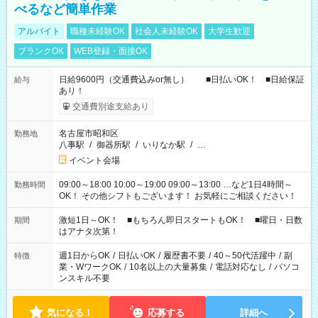
べるなど簡単作業
アルバイト
職種未経験OK
社会人未経験OK
大学生歓迎
ブランクOK
WEB登録・面接OK
日給9600円（交通費込みor無し） ■日払いOK！ ■日給保証
給与
あり！
交通費別途支給あり
名古屋市昭和区
勤務地
八事駅
/
御器所駅
/
いりなか駅
/
…
イベント会場
09:00～18:00 10:00～19:00 09:00～13:00 …など1日4時間～
勤務時間
OK！ その他シフトもございます！ お気軽にご相談ください！
激短1日～OK！ ■もちろん即日スタートもOK！ ■曜日・日数
期間
はアナタ次第！
週1日からOK
/
日払いOK
/
履歴書不要
/
40～50代活躍中
/
副
特徴
業・WワークOK
/
10名以上の大量募集
/
電話対応なし
/
パソコ
ンスキル不要
気になる！
応募する
詳細へ