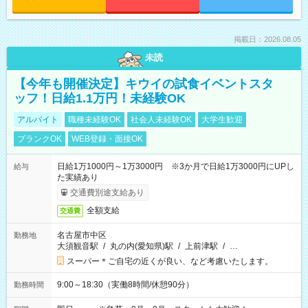
掲載日：2026.08.05
未読
【今年も開催決定】キウイの試食イベントスタ
ッフ！日給1.1万円！未経験OK
アルバイト
職種未経験OK
社会人未経験OK
大学生歓迎
ブランクOK
WEB登録・面接OK
日給1万1000円～1万3000円 ※3か月で日給1万3000円にUPし
給与
た実績あり
交通費別途支給あり
全額支給
交通費
名古屋市中区
勤務地
大須観音駅
/
丸の内(愛知県)駅
/
上前津駅
/
…
スーパー＊ご自宅の近くが良い、など考慮いたします。
9:00～18:30（実働8時間/休憩90分）
勤務時間