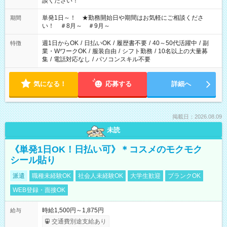
談ください！
単発1日～！ ★勤務開始日や期間はお気軽にご相談くださ
期間
い！ ＃8月～ ＃9月～
週1日からOK
/
日払いOK
/
履歴書不要
/
40～50代活躍中
/
副
特徴
業・WワークOK
/
服装自由
/
シフト勤務
/
10名以上の大量募
集
/
電話対応なし
/
パソコンスキル不要
気になる！
応募する
詳細へ
掲載日：2026.08.09
未読
《単発1日OK！日払い可》＊コスメのモクモク
シール貼り
派遣
職種未経験OK
社会人未経験OK
大学生歓迎
ブランクOK
WEB登録・面接OK
時給1,500円～1,875円
給与
交通費別途支給あり