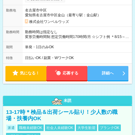
OK！（規定あり） ┗働いたその日に現金GET♪ お仕事後はコン
ビニATMから 日払い分を引き落とせます！ 【試用期間】試用
名古屋市中区
勤務地
期間なし
愛知県名古屋市中区金山（最寄り駅：金山駅）
株式会社ワンベルウッズ
勤務時間は指定なし
勤務時間
変形労働時間制 想定労働時間170時間/月 ☆シフト例 ＊8/15～
10/26 全日共通 08：00～12：00 17：00～21：00 ＊8/31
～9/19のみ下記シフトもあります！ 12：00～16：00 ＊9/6～
単発・1日のみOK
期間
10/6、10/11～26のみ下記シフトもあります！ 07：00～11：
00
日払いOK / 副業・WワークOK
特徴
気になる！
応募する
詳細へ
未読
13-17時＊検品＆出荷シール貼り！少人数の職
場・扶養内OK
派遣
職種未経験OK
社会人未経験OK
大学生歓迎
ブランクOK