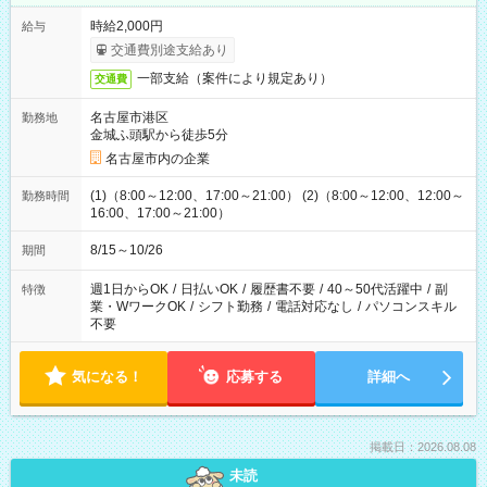
時給2,000円
給与
交通費別途支給あり
一部支給（案件により規定あり）
交通費
名古屋市港区
勤務地
金城ふ頭駅から徒歩5分
名古屋市内の企業
(1)（8:00～12:00、17:00～21:00） (2)（8:00～12:00、12:00～
勤務時間
16:00、17:00～21:00）
8/15～10/26
期間
週1日からOK
/
日払いOK
/
履歴書不要
/
40～50代活躍中
/
副
特徴
業・WワークOK
/
シフト勤務
/
電話対応なし
/
パソコンスキル
不要
気になる！
応募する
詳細へ
掲載日：2026.08.08
未読