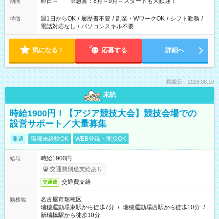
即日～ ※急募：8月～9月～スタートも大歓迎！
期間
週1日からOK
/
履歴書不要
/
副業・WワークOK
/
シフト勤務
/
特徴
電話対応なし
/
パソコンスキル不要
気になる！
応募する
詳細へ
掲載日：2026.08.10
未読
時給1900円！【アジア競技大会】競技会場での
設営サポート／大量募集
派遣
職種未経験OK
WEB登録・面接OK
時給1900円
給与
交通費別途支給あり
交通費支給
交通費
名古屋市瑞穂区
勤務地
瑞穂運動場東駅から徒歩7分
/
瑞穂運動場西駅から徒歩10分
/
新瑞橋駅から徒歩10分