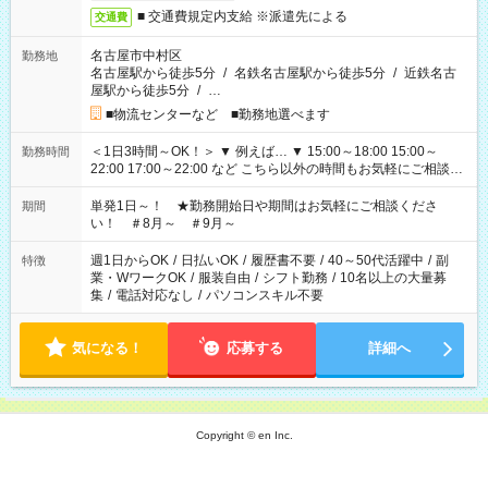
■ 交通費規定内支給 ※派遣先による
交通費
名古屋市中村区
勤務地
名古屋駅から徒歩5分
/
名鉄名古屋駅から徒歩5分
/
近鉄名古
屋駅から徒歩5分
/
…
■物流センターなど ■勤務地選べます
＜1日3時間～OK！＞ ▼ 例えば… ▼ 15:00～18:00 15:00～
勤務時間
22:00 17:00～22:00 など こちら以外の時間もお気軽にご相談く
ださい！
単発1日～！ ★勤務開始日や期間はお気軽にご相談くださ
期間
い！ ＃8月～ ＃9月～
週1日からOK
/
日払いOK
/
履歴書不要
/
40～50代活躍中
/
副
特徴
業・WワークOK
/
服装自由
/
シフト勤務
/
10名以上の大量募
集
/
電話対応なし
/
パソコンスキル不要
気になる！
応募する
詳細へ
Copyright © en Inc.