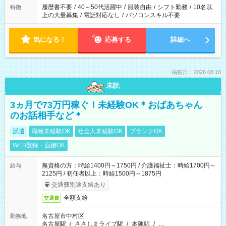
履歴書不要
/
40～50代活躍中
/
服装自由
/
シフト勤務
/
10名以
特徴
上の大量募集
/
電話対応なし
/
パソコンスキル不要
気になる！
応募する
詳細へ
掲載日：2026.08.10
未読
3ヵ月で73万円稼ぐ！未経験OK＊おばあちゃん
のお話相手など＊
派遣
職種未経験OK
社会人未経験OK
ブランクOK
WEB登録・面接OK
無資格の方：時給1400円～1750円 / 介護福祉士：時給1700円～
給与
2125円 / 初任者以上：時給1500円～1875円
交通費別途支給あり
全額支給
交通費
名古屋市中村区
勤務地
名古屋駅
/
ささしまライブ駅
/
本陣駅
/
…