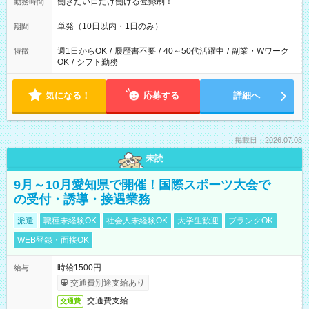
働きたい日だけ働ける登録制！
勤務時間
単発（10日以内・1日のみ）
期間
週1日からOK
/
履歴書不要
/
40～50代活躍中
/
副業・Wワーク
特徴
OK
/
シフト勤務
気になる！
応募する
詳細へ
掲載日：2026.07.03
未読
9月～10月愛知県で開催！国際スポーツ大会で
の受付・誘導・接遇業務
派遣
職種未経験OK
社会人未経験OK
大学生歓迎
ブランクOK
WEB登録・面接OK
時給1500円
給与
交通費別途支給あり
交通費支給
交通費