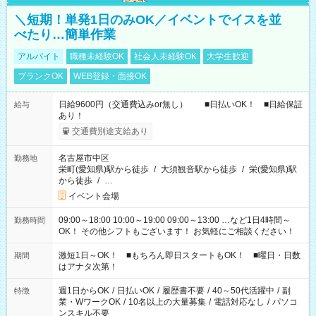
＼短期！単発1日のみOK／イベントでイスを並
べたり…簡単作業
アルバイト
職種未経験OK
社会人未経験OK
大学生歓迎
ブランクOK
WEB登録・面接OK
日給9600円（交通費込みor無し） ■日払いOK！ ■日給保証
給与
あり！
交通費別途支給あり
名古屋市中区
勤務地
栄町(愛知県)駅から徒歩
/
大須観音駅から徒歩
/
栄(愛知県)駅
から徒歩
/
…
イベント会場
09:00～18:00 10:00～19:00 09:00～13:00 …など1日4時間～
勤務時間
OK！ その他シフトもございます！ お気軽にご相談ください！
激短1日～OK！ ■もちろん即日スタートもOK！ ■曜日・日数
期間
はアナタ次第！
週1日からOK
/
日払いOK
/
履歴書不要
/
40～50代活躍中
/
副
特徴
業・WワークOK
/
10名以上の大量募集
/
電話対応なし
/
パソコ
ンスキル不要