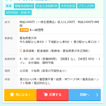
派遣
職種未経験OK
社会人未経験OK
大学生歓迎
ブランクOK
WEB登録・面接OK
時給1400円（一律交通費込）収入11,200円 時給1400円×8時
給与
間
5～10万円
月収例
愛知県豊川市
勤務地
牛久保駅から車4分
/
下地駅から車9分
/
豊川駅から車11分
/
…
家具移動・配達補助（勤務地：愛知県豊川市正岡町）
9：00～18：00（実働8時間） 【残業】なし 【休憩】60分 ・ト
勤務時間
イレ、水分補給、随時可能
土日祝 ※短期（延長の可能性あり）
期間
週1日からOK
/
履歴書不要
/
副業・WワークOK
/
服装自由
/
シ
特徴
フト勤務
/
電話対応なし
気になる！
応募する
詳細へ