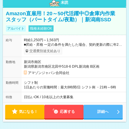
未読
Amazon直雇用！20～50代活躍中◎倉庫内作業
スタッフ（パートタイム/夜勤）｜新潟南SSD
アルバイト
職種未経験OK
時給1,250円～1,563円
給与
■昇給・昇格 一定の条件を満たした場合、契約更新の際に年2回
まで昇給の機会があります。 ■正社員登用制度あり ※月末締/翌
交通費別途支給あり
月25日支払い ※時間外手当、別途支給 ※深夜割増賃金 (22:00～
翌5:00までは時給が25%UPします) ☆給与前払い制度有！
新潟市南区
勤務地
☆Amazon直雇用で安定して働けます！ 【試用期間】試用期間
新潟県新潟市南区北田中518-6 DPL新潟南 B区画
あり 試用期間の長さ：1週間 雇用形態、給与は本採用時と同じ
です。
アマゾンジャパン合同会社
シフト制
勤務時間
1日あたりの実働時間：最大8時間/日 シフト例 ・21時～6時
日払いOK / 10名以上の大量募集
特徴
気になる！
応募する
詳細へ