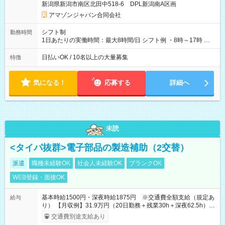
新潟県新潟市南区北田中518-6 DPL新潟南A区画
あり 試用期間の長さ：1週間 雇用形態、給与は本採用時と同じ
です。
アマゾンジャパン合同会社
シフト制
勤務時間
1日あたりの実働時間：最大8時間/日 シフト例 ・8時～17時 ・
12時～21時
日払いOK / 10名以上の大量募集
特徴
気になる！
応募する
詳細へ
未読
<タイパ抜群>電子部品の製造補助（2交替）
派遣
職種未経験OK
社会人未経験OK
ブランクOK
WEB登録・面接OK
基本時給1500円・深夜時給1875円 ※交通費全額支給（規定あ
給与
り） 【月収例】31.9万円（20日勤務＋残業30h＋深夜62.5h）
※7ヶ月目以降は基本時給1450円となります。
交通費別途支給あり