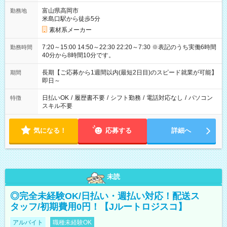
富山県高岡市
勤務地
米島口駅から徒歩5分
素材系メーカー
7:20～15:00 14:50～22:30 22:20～7:30 ※表記のうち実働6時間
勤務時間
40分から8時間10分です。
長期【ご応募から1週間以内(最短2日目)のスピード就業が可能】
期間
即日～
日払いOK
/
履歴書不要
/
シフト勤務
/
電話対応なし
/
パソコン
特徴
スキル不要
気になる！
応募する
詳細へ
未読
◎完全未経験OK/日払い・週払い対応！配送ス
タッフ/初期費用0円！【Jルートロジスコ】
アルバイト
職種未経験OK