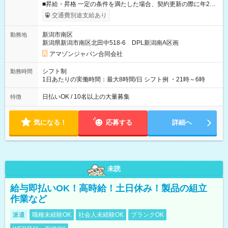
■昇給・昇格 一定の条件を満たした場合、契約更新の際に年2回
まで昇給の機会があります。 ■正社員登用制度あり ※月末締/翌
交通費別途支給あり
月25日支払い ※時間外手当、別途支給 ※深夜割増賃金 (22:00～
翌5:00までは時給が25%UPします) ☆給与前払い制度有！
新潟市南区
勤務地
☆Amazon直雇用で安定して働けます！ 【試用期間】試用期間
新潟県新潟市南区北田中518-6 DPL新潟南A区画
あり 試用期間の長さ：1週間 雇用形態、給与は本採用時と同じ
です。
アマゾンジャパン合同会社
シフト制
勤務時間
1日あたりの実働時間：最大8時間/日 シフト例 ・21時～6時
日払いOK / 10名以上の大量募集
特徴
気になる！
応募する
詳細へ
未読
給与即払いOK！高時給！土日休み！製品の組立
作業など
派遣
職種未経験OK
社会人未経験OK
ブランクOK