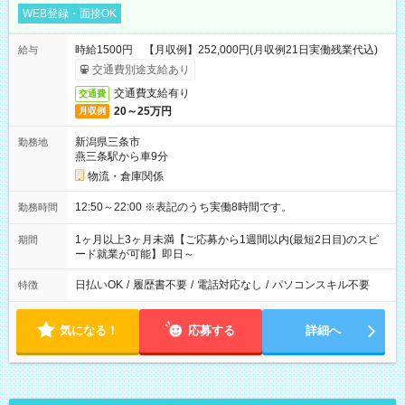
WEB登録・面接OK
時給1500円 【月収例】252,000円(月収例21日実働残業代込)
給与
交通費別途支給あり
交通費支給有り
交通費
20～25万円
月収例
新潟県三条市
勤務地
燕三条駅から車9分
物流・倉庫関係
12:50～22:00 ※表記のうち実働8時間です。
勤務時間
1ヶ月以上3ヶ月未満【ご応募から1週間以内(最短2日目)のスピ
期間
ード就業が可能】即日～
日払いOK
/
履歴書不要
/
電話対応なし
/
パソコンスキル不要
特徴
気になる！
応募する
詳細へ