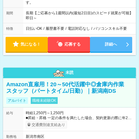
す。
長期【ご応募から1週間以内(最短2日目)のスピード就業が可能】
期間
即日～
日払いOK
/
履歴書不要
/
電話対応なし
/
パソコンスキル不要
特徴
気になる！
応募する
詳細へ
未読
Amazon直雇用！20～50代活躍中◎倉庫内作業
スタッフ（パートタイム/日勤）｜新潟南DS
アルバイト
職種未経験OK
時給1,250円～1,250円
給与
■昇給・昇格 一定の条件を満たした場合、契約更新の際に年2回
まで昇給の機会があります。 ■正社員登用制度あり ※月末締/翌
交通費別途支給あり
月25日支払い ※時間外手当、別途支給 ※深夜割増賃金 (22:00～
翌5:00までは時給が25%UPします) ☆給与前払い制度有！
新潟市南区
勤務地
☆Amazon直雇用で安定して働けます！ 【試用期間】試用期間