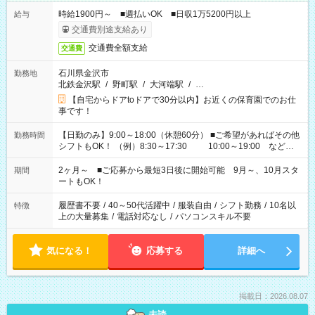
時給1900円～ ■週払いOK ■日収1万5200円以上
給与
交通費別途支給あり
交通費全額支給
交通費
石川県金沢市
勤務地
北鉄金沢駅
/
野町駅
/
大河端駅
/
…
【自宅からドアtoドアで30分以内】お近くの保育園でのお仕
事です！
【日勤のみ】9:00～18:00（休憩60分） ■ご希望があればその他
勤務時間
シフトもOK！ （例）8:30～17:30 10:00～19:00 など
「家族とお休みを合わせたい」 「余裕を持って夕飯の準備がし
たい」 「できれば残業はしたくない」 など、ご希望があれば教
2ヶ月～ ■ご応募から最短3日後に開始可能 9月～、10月スタ
期間
えてくださいね。 ※Wワーク希望の方へ 今ご覧のお仕事で希望
ートもOK！
する勤務時間と、もう1つのお仕事の勤務時間。 合計で週40時
間を超える場合は応募できません
履歴書不要
/
40～50代活躍中
/
服装自由
/
シフト勤務
/
10名以
特徴
上の大量募集
/
電話対応なし
/
パソコンスキル不要
気になる！
応募する
詳細へ
掲載日：2026.08.07
未読