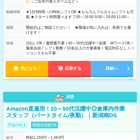
＜ご近所の老人ホームなど＞
★1日5時間～の時短シフトOK ★もちろんフルタイムシフトも可
勤務時間
能 ★スタート時間選べます 7:00～16:00 9:00～18:00 11:00～
20:00 など 残業なし！ ※Wワークの場合、他のお仕事と合わせ
週40時間超の就業はご案内できません ※法令に基づき、週20時
開始日はご相談ください！ ★職場が気に入れば、長期でも働
期間
間以上勤務は社会保険への加入対象となります ※労働者派遣法
けます！
（日雇い派遣の原則禁止）により、短時間・短期間の就業はご
案内が難しい場合があります
日払いOK
/
履歴書不要
/
40～50代活躍中
/
副業・WワークOK
/
特徴
服装自由
/
シフト勤務
/
10名以上の大量募集
/
電話対応なし
/
パ
ソコンスキル不要
気になる！
応募する
詳細へ
未読
Amazon直雇用！20～50代活躍中◎倉庫内作業
スタッフ（パートタイム/夜勤）｜新潟南DS
アルバイト
職種未経験OK
時給1,250円～1,563円
給与