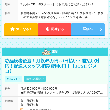
2ヶ月～OK ※スタート日はお気軽にご相談ください！
期間
履歴書不要
/
40～50代活躍中
/
服装自由
/
シフト勤務
/
10名以
特徴
上の大量募集
/
電話対応なし
/
パソコンスキル不要
気になる！
応募する
詳細へ
未読
◎経験者歓迎！月収45万円～/日払い・週払い対
応！配送スタッフ/初期費用0円！【JCSロジス
コ】
アルバイト
職種未経験OK
月給450,000円～800,000円
給与
★配達個数が増えるとさらに給与UP！ 1番稼ぐ人で月120万ほ
ど！ ・主要都市エリア 月収55万円／週5日稼働 月収65万~112
万円／週6日稼働 ・地方郊外エリア 月収40万円／週5日稼働 月
富山県砺波市
勤務地
収40万円~50万円／週6日稼働 ＜モデルイメージ＞ ■月収50万
富山県砺波市
円 (27歳男性/江東区在住)※元建築関係 1日150個配達×25日勤務