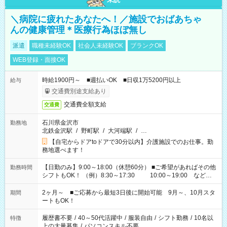
＼病院に疲れたあなたへ！／施設でおばあちゃ
んの健康管理＊医療行為ほぼ無し
派遣
職種未経験OK
社会人未経験OK
ブランクOK
WEB登録・面接OK
時給1900円～ ■週払いOK ■日収1万5200円以上
給与
交通費別途支給あり
交通費全額支給
交通費
石川県金沢市
勤務地
北鉄金沢駅
/
野町駅
/
大河端駅
/
…
【自宅からドアtoドアで30分以内】介護施設でのお仕事。勤
務地選べます！
【日勤のみ】9:00～18:00（休憩60分） ■ご希望があればその他
勤務時間
シフトもOK！ （例）8:30～17:30 10:00～19:00 など
「家族とお休みを合わせたい」 「できれば残業はしたくない」
など、あなたのご希望に沿ったお仕事をご紹介します！ ※Wワ
2ヶ月～ ■ご応募から最短3日後に開始可能 9月～、10月スタ
期間
ーク希望の方へ 今ご覧のお仕事で希望する勤務時間と、もう1つ
ートもOK！
のお仕事の勤務時間。 合計で週40時間を超える場合は応募でき
ません
履歴書不要
/
40～50代活躍中
/
服装自由
/
シフト勤務
/
10名以
特徴
上の大量募集
/
パソコンスキル不要