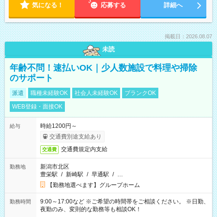
気になる！
応募する
詳細へ
掲載日：2026.08.07
未読
年齢不問！速払いOK｜少人数施設で料理や掃除
のサポート
派遣
職種未経験OK
社会人未経験OK
ブランクOK
WEB登録・面接OK
時給1200円～
給与
交通費別途支給あり
交通費規定内支給
交通費
新潟市北区
勤務地
豊栄駅
/
新崎駅
/
早通駅
/
…
【勤務地選べます】グループホーム
9:00～17:00など ※ご希望の時間帯をご相談ください。 ※日勤、
勤務時間
夜勤のみ、変則的な勤務等も相談OK！