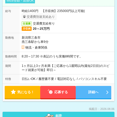
WEB登録・面接OK
時給1400円 【月収例】235000円以上可能(
給与
交通費別途支給あり
交通費支給有り
交通費
20～25万円
月収例
新潟県三条市
勤務地
燕三条駅から車9分
物流・倉庫関係
8:20～17:30 ※表記のうち実働8時間です。
勤務時間
1ヶ月以上3ヶ月未満【ご応募から1週間以内(最短2日目)のスピ
期間
ード就業が可能】即日～
日払いOK
/
履歴書不要
/
電話対応なし
/
パソコンスキル不要
特徴
気になる！
応募する
詳細へ
掲載日：2026.08.06
未読