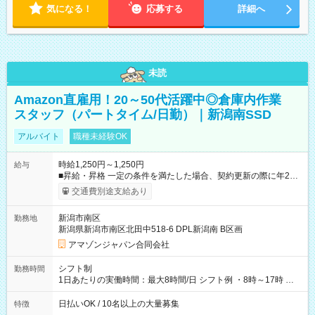
気になる！
応募する
詳細へ
未読
Amazon直雇用！20～50代活躍中◎倉庫内作業
スタッフ（パートタイム/日勤）｜新潟南SSD
アルバイト
職種未経験OK
時給1,250円～1,250円
給与
■昇給・昇格 一定の条件を満たした場合、契約更新の際に年2回
まで昇給の機会があります。 ■正社員登用制度あり ※月末締/翌
交通費別途支給あり
月25日支払い ※時間外手当、別途支給 ※深夜割増賃金 (22:00～
翌5:00までは時給が25%UPします) ☆給与前払い制度有！
新潟市南区
勤務地
☆Amazon直雇用で安定して働けます！ 【試用期間】試用期間
新潟県新潟市南区北田中518-6 DPL新潟南 B区画
あり 試用期間の長さ：1週間 雇用形態、給与は本採用時と同じ
です。
アマゾンジャパン合同会社
シフト制
勤務時間
1日あたりの実働時間：最大8時間/日 シフト例 ・8時～17時 ・
12時～21時
日払いOK / 10名以上の大量募集
特徴