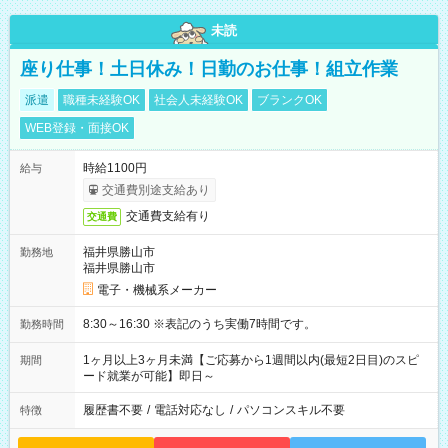
未読
座り仕事！土日休み！日勤のお仕事！組立作業
派遣
職種未経験OK
社会人未経験OK
ブランクOK
WEB登録・面接OK
時給1100円
給与
交通費別途支給あり
交通費支給有り
交通費
福井県勝山市
勤務地
福井県勝山市
電子・機械系メーカー
8:30～16:30 ※表記のうち実働7時間です。
勤務時間
1ヶ月以上3ヶ月未満【ご応募から1週間以内(最短2日目)のスピ
期間
ード就業が可能】即日～
履歴書不要
/
電話対応なし
/
パソコンスキル不要
特徴