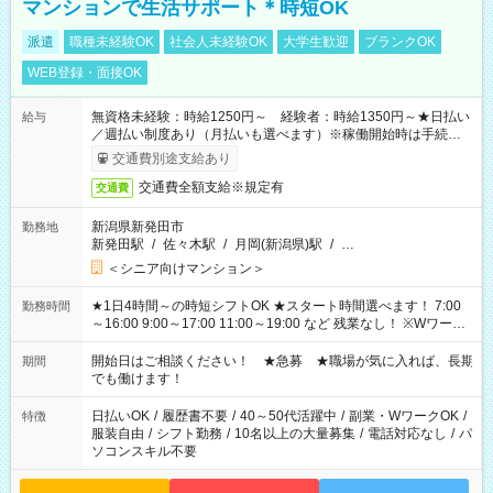
マンションで生活サポート＊時短OK
派遣
職種未経験OK
社会人未経験OK
大学生歓迎
ブランクOK
WEB登録・面接OK
無資格未経験：時給1250円～ 経験者：時給1350円～★日払い
給与
／週払い制度あり（月払いも選べます）※稼働開始時は手続き完
了次第のお支払いとなります。
交通費別途支給あり
交通費全額支給※規定有
交通費
新潟県新発田市
勤務地
新発田駅
/
佐々木駅
/
月岡(新潟県)駅
/
…
＜シニア向けマンション＞
★1日4時間～の時短シフトOK ★スタート時間選べます！ 7:00
勤務時間
～16:00 9:00～17:00 11:00～19:00 など 残業なし！ ※Wワーク
の場合、他のお仕事と合わせ週40時間超の就業はご案内できま
せん ※法令に基づき、週20時間以上勤務は社会保険への加入対
開始日はご相談ください！ ★急募 ★職場が気に入れば、長期
期間
象となります ※労働者派遣法（日雇い派遣の原則禁止）によ
でも働けます！
り、短時間・短期間の就業はご案内が難しい場合があります
日払いOK
/
履歴書不要
/
40～50代活躍中
/
副業・WワークOK
/
特徴
服装自由
/
シフト勤務
/
10名以上の大量募集
/
電話対応なし
/
パ
ソコンスキル不要