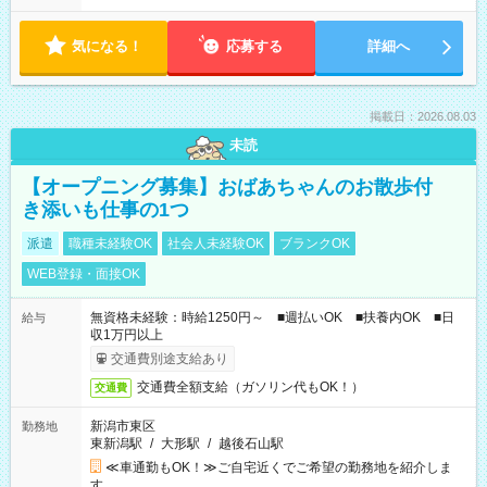
気になる！
応募する
詳細へ
掲載日：2026.08.03
未読
【オープニング募集】おばあちゃんのお散歩付
き添いも仕事の1つ
派遣
職種未経験OK
社会人未経験OK
ブランクOK
WEB登録・面接OK
無資格未経験：時給1250円～ ■週払いOK ■扶養内OK ■日
給与
収1万円以上
交通費別途支給あり
交通費全額支給（ガソリン代もOK！）
交通費
新潟市東区
勤務地
東新潟駅
/
大形駅
/
越後石山駅
≪車通勤もOK！≫ご自宅近くでご希望の勤務地を紹介しま
す。