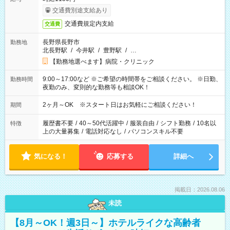
交通費別途支給あり
交通費規定内支給
交通費
長野県長野市
勤務地
北長野駅
/
今井駅
/
豊野駅
/
…
【勤務地選べます】病院・クリニック
9:00～17:00など ※ご希望の時間帯をご相談ください。 ※日勤、
勤務時間
夜勤のみ、変則的な勤務等も相談OK！
2ヶ月～OK ※スタート日はお気軽にご相談ください！
期間
履歴書不要
/
40～50代活躍中
/
服装自由
/
シフト勤務
/
10名以
特徴
上の大量募集
/
電話対応なし
/
パソコンスキル不要
気になる！
応募する
詳細へ
掲載日：2026.08.06
未読
【8月～OK！週3日～】ホテルライクな高齢者