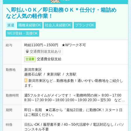
＼即払いＯＫ／即日勤務ＯＫ＊仕分け・箱詰め
など人気の軽作業！
派遣
職種未経験OK
社会人未経験OK
ブランクOK
WEB登録・面接OK
時給1100円～1500円 ★Wワーク不可
給与
交通費別途支給あり
交通費全額支給
交通費
新潟市東区
勤務地
越後石山駅
/
東新潟駅
/
大形駅
新潟市東区など…勤務地多数！通いやすい勤務地をご紹介し
ます。
週5フルタイムがメインです！ ＜勤務時間の例＞ 8:00～17:00
勤務時間
8:30～17:30 9:00～18:00 10:00～19:00 20:30～翌5:30 など ★
その他にも勤務時間多数！ 日勤のみ、残業なし、交替制など
ご希望を教えてください！
即日～長期 ★応募から「最短2日後」に勤務OK！スタート日
期間
はご相談ください。
日払いOK
/
履歴書不要
/
40～50代活躍中
/
電話対応なし
/
パソ
特徴
コンスキル不要