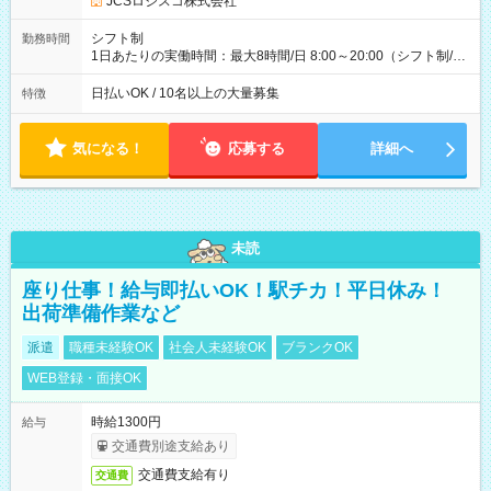
JCSロジスコ株式会社
(日休み) ■月収80万円(43歳男性/墨田区在住)※元営業 1日200個
配達×25日勤務(月休み) 【試用期間】試用期間なし
シフト制
勤務時間
1日あたりの実働時間：最大8時間/日 8:00～20:00（シフト制/実
働8時間） ※週5日勤務（場所次第では週4も有り） ※配達状況
によって時間外での勤務可能性有り ※案件により多少の前後あ
日払いOK / 10名以上の大量募集
特徴
り ※配達が完了次第、帰社OKです
気になる！
応募する
詳細へ
未読
座り仕事！給与即払いOK！駅チカ！平日休み！
出荷準備作業など
派遣
職種未経験OK
社会人未経験OK
ブランクOK
WEB登録・面接OK
時給1300円
給与
交通費別途支給あり
交通費支給有り
交通費