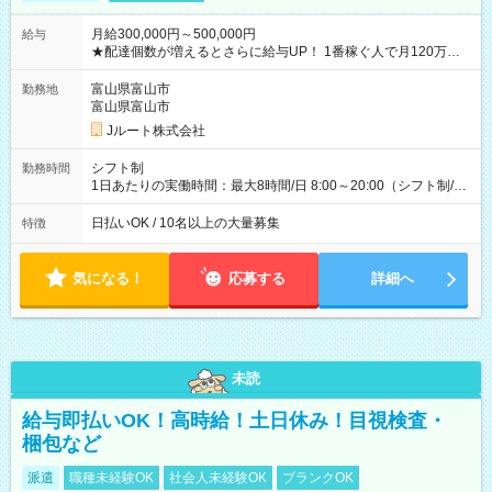
月給300,000円～500,000円
給与
★配達個数が増えるとさらに給与UP！ 1番稼ぐ人で月120万ほ
ど！ ・主要都市エリア 月収55万円／週5日稼働 月収65万~112
万円／週6日稼働 ・地方郊外エリア 月収40万円／週5日稼働 月
富山県富山市
勤務地
収40万円~50万円／週6日稼働 ＜モデルイメージ＞ ■月収50万
富山県富山市
円 (27歳男性/江東区在住)※元建築関係 1日150個配達×25日勤務
Jルート株式会社
(日休み) ■月収80万円(43歳男性/墨田区在住)※元営業 1日200個
配達×25日勤務(月休み) 【試用期間】試用期間なし
シフト制
勤務時間
1日あたりの実働時間：最大8時間/日 8:00～20:00（シフト制/実
働8時間） ※週5日勤務（場所次第では週4も有り） ※配達状況
によって時間外での勤務可能性有り ※案件により多少の前後あ
日払いOK / 10名以上の大量募集
特徴
り ※配達が完了次第、帰社OKです
気になる！
応募する
詳細へ
未読
給与即払いOK！高時給！土日休み！目視検査・
梱包など
派遣
職種未経験OK
社会人未経験OK
ブランクOK