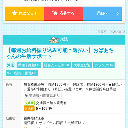
気になる！
応募する
詳細へ
掲載日：2026.08.08
未読
【毎週お給料振り込み可能＊週払い】おばあち
ゃんの生活サポート
派遣
職種未経験OK
社会人未経験OK
大学生歓迎
ブランクOK
WEB登録・面接OK
無資格未経験：時給1250円～ 経験者：時給1300円～★日払い
給与
／週払い制度あり（月払いも選べます）※稼働開始時は手続き完
了次第のお支払いとなります。
交通費別途支給あり
交通費支給※規定有
交通費
5～10万円
月収例
福井県鯖江市
勤務地
鯖江駅
/
サンドーム西駅
/
北鯖江駅
/
…