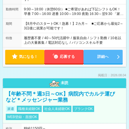
9:00～18:00（休憩60分） ■ご希望があれば下記シフトもOK！
勤務時間
早番 7:00～16:00 遅番 10:00～19:00 夜勤 16:30～翌9:30 「家族
と休みを合わせたい」 「余裕を持って夕飯の準備がしたい」
「できれば残業はしたくない」 など、ご希望を教えてください
【8月中のスタートOK！急募！】2カ月～ ■ご応募から最短2～
期間
ね。 ※Wワーク希望の方へ 今ご覧のお仕事で希望する勤務時間
3日後に就業が可能です！
と、もう1つのお仕事の勤務時間。 合計で週40時間を超える場
合は応募できません。
履歴書不要
/
40～50代活躍中
/
服装自由
/
シフト勤務
/
10名以
特徴
上の大量募集
/
電話対応なし
/
パソコンスキル不要
気になる！
応募する
詳細へ
掲載日：2026.08.04
未読
【年齢不問＊週3日～OK】病院内でカルテ運び
など＊メッセンジャー業務
派遣
職種未経験OK
社会人未経験OK
ブランクOK
WEB登録・面接OK
時給1150円～
給与