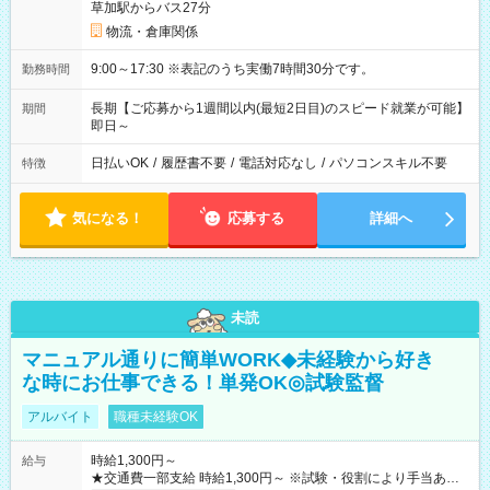
草加駅からバス27分
物流・倉庫関係
9:00～17:30 ※表記のうち実働7時間30分です。
勤務時間
長期【ご応募から1週間以内(最短2日目)のスピード就業が可能】
期間
即日～
日払いOK
/
履歴書不要
/
電話対応なし
/
パソコンスキル不要
特徴
気になる！
応募する
詳細へ
未読
マニュアル通りに簡単WORK◆未経験から好き
な時にお仕事できる！単発OK◎試験監督
アルバイト
職種未経験OK
時給1,300円～
給与
★交通費一部支給 時給1,300円～ ※試験・役割により手当あり