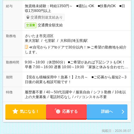
無資格未経験：時給1350円～ ■週払いOK ■扶養内OK ■日
給与
収1万800円以上
交通費別途支給あり
交通費全額支給
交通費
さいたま市見沼区
勤務地
東大宮駅
/
七里駅
/
大和田(埼玉県)駅
≪自宅からドアtoドアで30分以内！≫ご希望の勤務地を紹介
します。
9:00～18:00（休憩60分） ■ご希望があれば下記シフトもOK！
勤務時間
早番 7:00～16:00 遅番 10:00～19:00 「家族と休みを合わせた
い」 「余裕を持って夕飯の準備がしたい」 「できれば残業はし
たくない」 など、ご希望を教えてくださいね。 ※Wワーク希望
【現在も積極採用中！急募！】2カ月～ ■ご応募から最短2～3
期間
の方へ 今ご覧のお仕事で希望する勤務時間と、もう1つのお仕事
日後の就業も相談可能です！
の勤務時間。 合計で週40時間を超える場合は応募できません。
履歴書不要
/
40～50代活躍中
/
服装自由
/
シフト勤務
/
10名以
特徴
上の大量募集
/
電話対応なし
/
パソコンスキル不要
気になる！
応募する
詳細へ
掲載日：2026.08.07