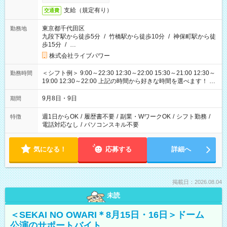
支給（規定有り）
交通費
東京都千代田区
勤務地
九段下駅から徒歩5分
/
竹橋駅から徒歩10分
/
神保町駅から徒
歩15分
/
…
株式会社ライブパワー
＜シフト例＞ 9:00～22:30 12:30～22:00 15:30～21:00 12:30～
勤務時間
19:00 12:30～22:00 上記の時間から好きな時間を選べます！ ※
時間は変更となる可能性があります
9月8日・9日
期間
週1日からOK
/
履歴書不要
/
副業・WワークOK
/
シフト勤務
/
特徴
電話対応なし
/
パソコンスキル不要
気になる！
応募する
詳細へ
掲載日：2026.08.04
未読
＜SEKAI NO OWARI＊8月15日・16日＞ドーム
公演のサポートバイト