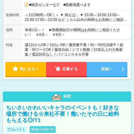
■物流センターなど ■勤務地選べます
＜1日3時間～OK！＞ ▼ 例えば… ▼ 15:00～18:00 15:00～
勤務時間
22:00 17:00～22:00 など こちら以外の時間もお気軽にご相談く
ださい！
単発1日～！ ★勤務開始日や期間はお気軽にご相談くださ
期間
い！ ＃8月～ ＃9月～
週1日からOK
/
日払いOK
/
履歴書不要
/
40～50代活躍中
/
副
特徴
業・WワークOK
/
服装自由
/
シフト勤務
/
10名以上の大量募
集
/
電話対応なし
/
パソコンスキル不要
気になる！
応募する
詳細へ
未読
ちいさいかわいいキャラのイベントも！好きな
場所で働ける☆来社不要！働いたその日に給料
もらえる◎/T1
アルバイト
職種未経験OK