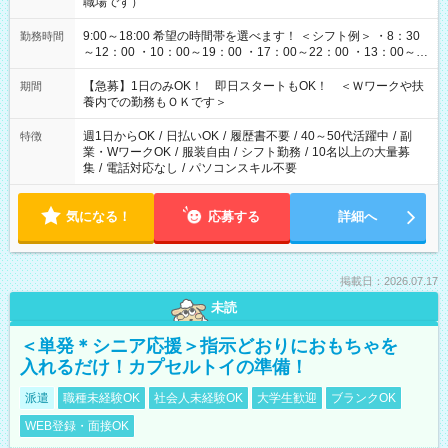
職場です）
9:00～18:00 希望の時間帯を選べます！ ＜シフト例＞ ・8：30
勤務時間
～12：00 ・10：00～19：00 ・17：00～22：00 ・13：00～
22：00 ・22：00～翌6：00 など
【急募】1日のみOK！ 即日スタートもOK！ ＜Ｗワークや扶
期間
養内での勤務もＯＫです＞
週1日からOK
/
日払いOK
/
履歴書不要
/
40～50代活躍中
/
副
特徴
業・WワークOK
/
服装自由
/
シフト勤務
/
10名以上の大量募
集
/
電話対応なし
/
パソコンスキル不要
気になる！
応募する
詳細へ
掲載日：2026.07.17
未読
＜単発＊シニア応援＞指示どおりにおもちゃを
入れるだけ！カプセルトイの準備！
派遣
職種未経験OK
社会人未経験OK
大学生歓迎
ブランクOK
WEB登録・面接OK