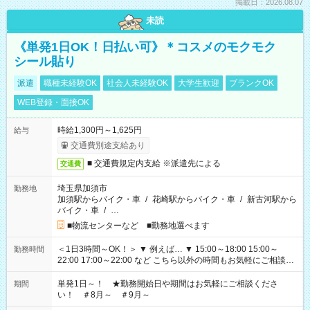
掲載日：2026.08.07
未読
《単発1日OK！日払い可》＊コスメのモクモク
シール貼り
派遣
職種未経験OK
社会人未経験OK
大学生歓迎
ブランクOK
WEB登録・面接OK
時給1,300円～1,625円
給与
交通費別途支給あり
■ 交通費規定内支給 ※派遣先による
交通費
埼玉県加須市
勤務地
加須駅からバイク・車
/
花崎駅からバイク・車
/
新古河駅から
バイク・車
/
…
■物流センターなど ■勤務地選べます
＜1日3時間～OK！＞ ▼ 例えば… ▼ 15:00～18:00 15:00～
勤務時間
22:00 17:00～22:00 など こちら以外の時間もお気軽にご相談く
ださい！
単発1日～！ ★勤務開始日や期間はお気軽にご相談くださ
期間
い！ ＃8月～ ＃9月～