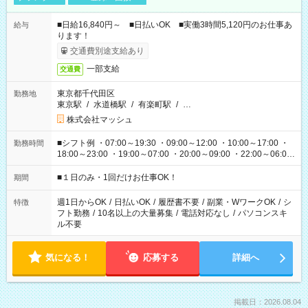
■日給16,840円～ ■日払いOK ■実働3時間5,120円のお仕事あ
給与
ります！
交通費別途支給あり
一部支給
交通費
東京都千代田区
勤務地
東京駅
/
水道橋駅
/
有楽町駅
/
…
株式会社マッシュ
■シフト例 ・07:00～19:30 ・09:00～12:00 ・10:00～17:00 ・
勤務時間
18:00～23:00 ・19:00～07:00 ・20:00～09:00 ・22:00～06:00
etc ★最短で3時間で5,120円のお仕事から 15時間で2万円近く稼
げるお仕事も！ ご希望のお時間に合わせてご紹介！ ※シフトは
■１日のみ・1回だけお仕事OK！
期間
現場によって異なります。 ※勿論、休憩時間はあるのでご安心
ください！
週1日からOK
/
日払いOK
/
履歴書不要
/
副業・WワークOK
/
シ
特徴
フト勤務
/
10名以上の大量募集
/
電話対応なし
/
パソコンスキ
ル不要
気になる！
応募する
詳細へ
掲載日：2026.08.04