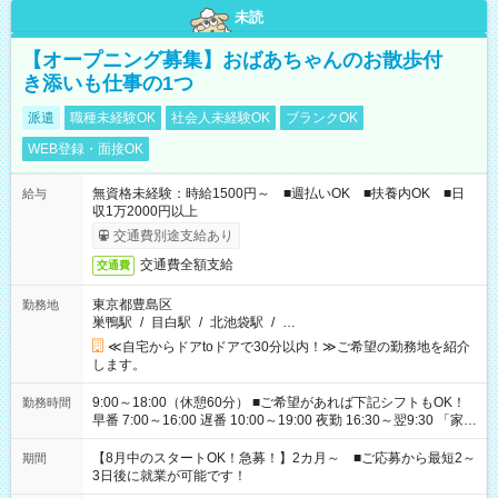
未読
【オープニング募集】おばあちゃんのお散歩付
き添いも仕事の1つ
派遣
職種未経験OK
社会人未経験OK
ブランクOK
WEB登録・面接OK
無資格未経験：時給1500円～ ■週払いOK ■扶養内OK ■日
給与
収1万2000円以上
交通費別途支給あり
交通費全額支給
交通費
東京都豊島区
勤務地
巣鴨駅
/
目白駅
/
北池袋駅
/
…
≪自宅からドアtoドアで30分以内！≫ご希望の勤務地を紹介
します。
9:00～18:00（休憩60分） ■ご希望があれば下記シフトもOK！
勤務時間
早番 7:00～16:00 遅番 10:00～19:00 夜勤 16:30～翌9:30 「家族
と休みを合わせたい」 「余裕を持って夕飯の準備がしたい」
「できれば残業はしたくない」 など、ご希望を教えてください
【8月中のスタートOK！急募！】2カ月～ ■ご応募から最短2～
期間
ね。 ※Wワーク希望の方へ 今ご覧のお仕事で希望する勤務時間
3日後に就業が可能です！
と、もう1つのお仕事の勤務時間。 合計で週40時間を超える場