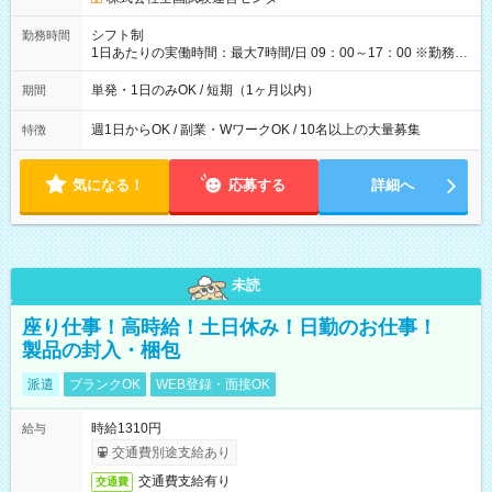
円（役割手当＋100円）×6時間＝日収8,400円＋交通費 【試用期
間】試用期間なし
シフト制
勤務時間
1日あたりの実働時間：最大7時間/日 09：00～17：00 ※勤務時
間は 試験により異なります。
単発・1日のみOK / 短期（1ヶ月以内）
期間
週1日からOK / 副業・WワークOK / 10名以上の大量募集
特徴
気になる！
応募する
詳細へ
未読
座り仕事！高時給！土日休み！日勤のお仕事！
製品の封入・梱包
派遣
ブランクOK
WEB登録・面接OK
時給1310円
給与
交通費別途支給あり
交通費支給有り
交通費