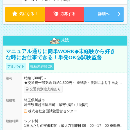
気になる！
応募する
詳細へ
未読
マニュアル通りに簡単WORK◆未経験から好き
な時にお仕事できる！単発OK◎試験監督
アルバイト
職種未経験OK
時給1,300円～
給与
★交通費一部支給 時給1,300円～ ※試験・役割により手当あり
※勤務回数により昇給あり 【即給（前払い）オプションあ
交通費別途支給あり
り！】 希望される場合、勤務から1週間ほどで給与の一部を受け
取れます。 ※手数料418円がかかります。 【過去試験日の収入
埼玉県川越市
勤務地
例】 ・河合塾模擬試験 8:30～17:30（休憩1時間） 時給1,300円
埼玉県川越市脇田町（最寄り駅：川越駅）
×8時間＝日収10,400円＋交通費 ※当日の役割により時給＋100
円の場合あり ・国家試験 7:00～13:30（休憩なし） 時給1,300
株式会社全国試験運営センター
円（役割手当＋100円）×6時間＝日収8,400円＋交通費 【試用期
間】試用期間なし
シフト制
勤務時間
1日あたりの実働時間：最大7時間/日 09：00～17：00 ※勤務時