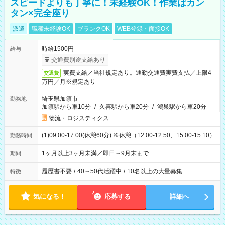
スピードよりも丁寧に！未経験OK！作業はカン
タン×完全座り
派遣
職種未経験OK
ブランクOK
WEB登録・面接OK
時給1500円
給与
交通費別途支給あり
実費支給／当社規定あり。通勤交通費実費支払／上限4
交通費
万円／月※規定あり
埼玉県加須市
勤務地
加須駅から車10分
/
久喜駅から車20分
/
鴻巣駅から車20分
物流・ロジスティクス
(1)09:00-17:00(休憩60分) ※休憩（12:00-12:50、15:00-15:10）
勤務時間
1ヶ月以上3ヶ月未満／即日～9月末まで
期間
履歴書不要
/
40～50代活躍中
/
10名以上の大量募集
特徴
気になる！
応募する
詳細へ