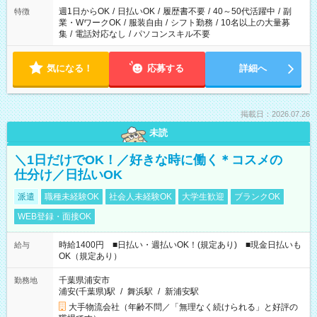
週1日からOK
/
日払いOK
/
履歴書不要
/
40～50代活躍中
/
副
特徴
業・WワークOK
/
服装自由
/
シフト勤務
/
10名以上の大量募
集
/
電話対応なし
/
パソコンスキル不要
気になる！
応募する
詳細へ
掲載日：2026.07.26
未読
＼1日だけでOK！／好きな時に働く＊コスメの
仕分け／日払いOK
派遣
職種未経験OK
社会人未経験OK
大学生歓迎
ブランクOK
WEB登録・面接OK
時給1400円 ■日払い・週払いOK！(規定あり) ■現金日払いも
給与
OK（規定あり）
千葉県浦安市
勤務地
浦安(千葉県)駅
/
舞浜駅
/
新浦安駅
大手物流会社（年齢不問／「無理なく続けられる」と好評の