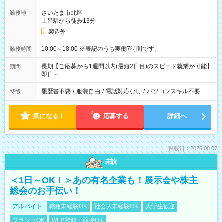
さいたま市北区
勤務地
土呂駅から徒歩13分
製造外
10:00～18:00 ※表記のうち実働7時間です。
勤務時間
長期【ご応募から1週間以内(最短2日目)のスピード就業が可能】
期間
即日～
履歴書不要
/
服装自由
/
電話対応なし
/
パソコンスキル不要
特徴
気になる！
応募する
詳細へ
掲載日：2026.08.07
未読
＜1日～OK！＞あの有名企業も！展示会や株主
総会のお手伝い！
アルバイト
職種未経験OK
社会人未経験OK
大学生歓迎
ブランクOK
WEB登録・面接OK