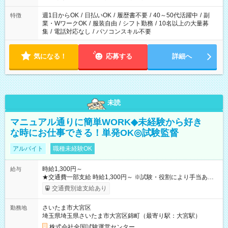
週1日からOK
/
日払いOK
/
履歴書不要
/
40～50代活躍中
/
副
特徴
業・WワークOK
/
服装自由
/
シフト勤務
/
10名以上の大量募
集
/
電話対応なし
/
パソコンスキル不要
気になる！
応募する
詳細へ
未読
マニュアル通りに簡単WORK◆未経験から好き
な時にお仕事できる！単発OK◎試験監督
アルバイト
職種未経験OK
時給1,300円～
給与
★交通費一部支給 時給1,300円～ ※試験・役割により手当あり
※勤務回数により昇給あり 【即給（前払い）オプションあ
交通費別途支給あり
り！】 希望される場合、勤務から1週間ほどで給与の一部を受け
取れます。 ※手数料418円がかかります。 【過去試験日の収入
さいたま市大宮区
勤務地
例】 ・河合塾模擬試験 8:30～17:30（休憩1時間） 時給1,300円
埼玉県埼玉県さいたま市大宮区錦町（最寄り駅：大宮駅）
×8時間＝日収10,400円＋交通費 ※当日の役割により時給＋100
円の場合あり ・国家試験 7:00～13:30（休憩なし） 時給1,300
株式会社全国試験運営センター