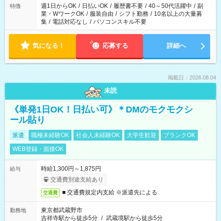
週1日からOK
/
日払いOK
/
履歴書不要
/
40～50代活躍中
/
副
特徴
業・WワークOK
/
服装自由
/
シフト勤務
/
10名以上の大量募
集
/
電話対応なし
/
パソコンスキル不要
気になる！
応募する
詳細へ
掲載日：2026.08.04
未読
《単発1日OK！日払い可》＊DMのモクモクシ
ール貼り
派遣
職種未経験OK
社会人未経験OK
大学生歓迎
ブランクOK
WEB登録・面接OK
時給1,300円～1,875円
給与
交通費別途支給あり
■ 交通費規定内支給 ※派遣先による
交通費
東京都武蔵野市
勤務地
吉祥寺駅から徒歩5分
/
武蔵境駅から徒歩5分