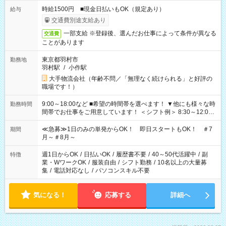
時給1500円 ■現金日払いもOK（規定あり）
給与
交通費別途支給あり
一部支給 ※登録後、選んだお仕事によって条件が異なる
交通費
ことがあります
東京都羽村市
勤務地
羽村駅
/
小作駅
大手物流会社（年齢不問／「無理なく続けられる」と好評の
職場です！）
9:00～18:00など ■希望の時間帯を選べます！ ▼他にも様々な時
勤務時間
間帯でお仕事をご用意しています！ ＜シフト例＞ 8:30～12:00
17:00～22:00 13:00～22:00 22:00～翌6:00 など
≪急募≫1日のみの単発からOK！ 即日スタートもOK！ ＃7
期間
月～＃8月～
週1日からOK
/
日払いOK
/
履歴書不要
/
40～50代活躍中
/
副
特徴
業・WワークOK
/
服装自由
/
シフト勤務
/
10名以上の大量募
集
/
電話対応なし
/
パソコンスキル不要
気になる！
応募する
詳細へ