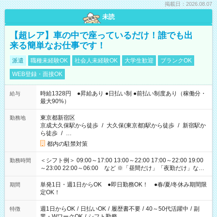
掲載日：2026.08.07
未読
【超レア】車の中で座っているだけ！誰でも出
来る簡単なお仕事です！
派遣
職種未経験OK
社会人未経験OK
大学生歓迎
ブランクOK
WEB登録・面接OK
時給1328円 ●昇給あり ●日払い制 ●前払い制度あり（稼働分・
給与
最大90%）
東京都新宿区
勤務地
京成大久保駅から徒歩
/
大久保(東京都)駅から徒歩
/
新宿駅か
ら徒歩
/
…
都内の駐禁対策
＜シフト例＞ 09:00～17:00 13:00～22:00 17:00～22:00 19:00
勤務時間
～23:00 22:00～06:00 など ※「昼間だけ」「夜勤だけ」など
の希望OK
単発1日・週1日からOK ●即日勤務OK！ ●春/夏/冬休み期間限
期間
定OK！
週1日からOK
/
日払いOK
/
履歴書不要
/
40～50代活躍中
/
副
特徴
業・WワークOK
/
シフト勤務