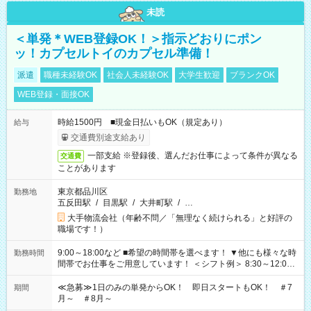
未読
＜単発＊WEB登録OK！＞指示どおりにポン
ッ！カプセルトイのカプセル準備！
派遣
職種未経験OK
社会人未経験OK
大学生歓迎
ブランクOK
WEB登録・面接OK
時給1500円 ■現金日払いもOK（規定あり）
給与
交通費別途支給あり
一部支給 ※登録後、選んだお仕事によって条件が異なる
交通費
ことがあります
東京都品川区
勤務地
五反田駅
/
目黒駅
/
大井町駅
/
…
大手物流会社（年齢不問／「無理なく続けられる」と好評の
職場です！）
9:00～18:00など ■希望の時間帯を選べます！ ▼他にも様々な時
勤務時間
間帯でお仕事をご用意しています！ ＜シフト例＞ 8:30～12:00
17:00～22:00 13:00～22:00 22:00～翌6:00 など
≪急募≫1日のみの単発からOK！ 即日スタートもOK！ ＃7
期間
月～ ＃8月～