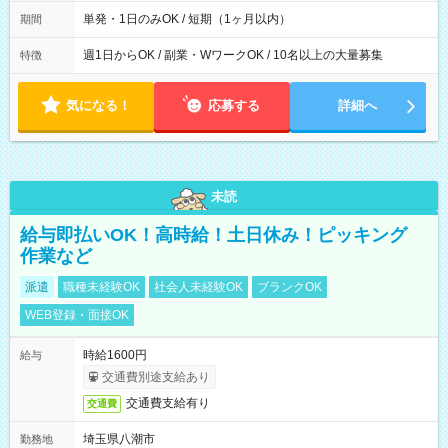
間は 試験により異なります。
単発・1日のみOK / 短期（1ヶ月以内）
期間
週1日からOK / 副業・WワークOK / 10名以上の大量募集
特徴
気になる！
応募する
詳細へ
未読
給与即払いOK！高時給！土日休み！ピッキング
作業など
派遣
職種未経験OK
社会人未経験OK
ブランクOK
WEB登録・面接OK
時給1600円
給与
交通費別途支給あり
交通費支給有り
交通費
埼玉県八潮市
勤務地