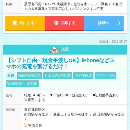
合は応募できません。
履歴書不要
/
40～50代活躍中
/
服装自由
/
シフト勤務
/
10名以
特徴
上の大量募集
/
電話対応なし
/
パソコンスキル不要
気になる！
応募する
詳細へ
掲載日：2026.08.07
未読
【シフト自由・現金手渡しOK】iPhoneなどス
マホの充電を繋げるだけ！
派遣
職種未経験OK
社会人未経験OK
大学生歓迎
ブランクOK
WEB登録・面接OK
時給1414円～ ▼日払いOK（規定あり） ■初勤務手当あり
給与
※規定による
東京都新宿区
勤務地
新宿駅から徒歩
/
新宿三丁目駅から徒歩
/
高田馬場駅から徒歩
/
…
物流企業