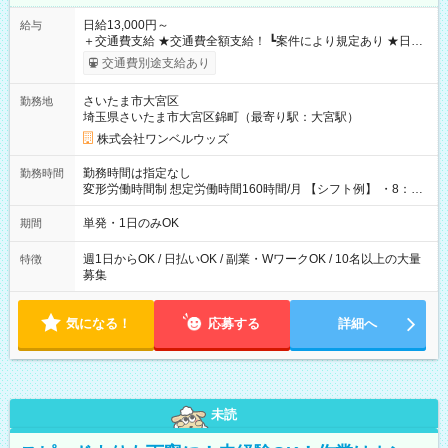
日給13,000円～
給与
＋交通費支給 ★交通費全額支給！ ┗案件により規定あり ★日払
いOK！（規定あり） ┗働いたその日に現金GET♪ お仕事後はコ
交通費別途支給あり
ンビニATMから 日払い分を引き落とせます！ 【試用期間】試
用期間なし
さいたま市大宮区
勤務地
埼玉県さいたま市大宮区錦町（最寄り駅：大宮駅）
株式会社ワンベルウッズ
勤務時間は指定なし
勤務時間
変形労働時間制 想定労働時間160時間/月 【シフト例】 ・8：00
～21：00
単発・1日のみOK
期間
週1日からOK / 日払いOK / 副業・WワークOK / 10名以上の大量
特徴
募集
気になる！
応募する
詳細へ
未読