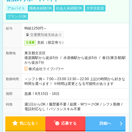
アルバイト
職種未経験OK
社会人未経験OK
大学生歓迎
ブランクOK
時給1250円～
給与
交通費別途支給あり
支給（規定有り）
交通費
東京都文京区
勤務地
後楽園駅から徒歩5分
/
水道橋駅から徒歩5分
/
春日(東京都)駅
から徒歩7分
株式会社ライブパワー
＜シフト例＞ 7:00～23:00 13:30～22:00 上記の時間から好きな
勤務時間
時間を選べます！ ※時間は変更となる可能性があります
急募！8月15日・16日
期間
週1日からOK
/
履歴書不要
/
副業・WワークOK
/
シフト勤務
/
特徴
電話対応なし
/
パソコンスキル不要
気になる！
応募する
詳細へ