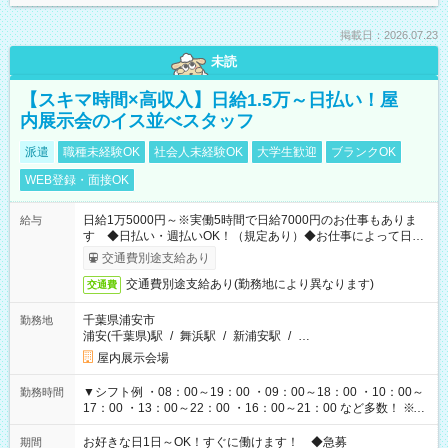
掲載日：2026.07.23
未読
【スキマ時間×高収入】日給1.5万～日払い！屋
内展示会のイス並べスタッフ
派遣
職種未経験OK
社会人未経験OK
大学生歓迎
ブランクOK
WEB登録・面接OK
日給1万5000円～※実働5時間で日給7000円のお仕事もありま
給与
す ◆日払い・週払いOK！（規定あり）◆お仕事によって日給
も異なります
交通費別途支給あり
交通費別途支給あり(勤務地により異なります)
交通費
千葉県浦安市
勤務地
浦安(千葉県)駅
/
舞浜駅
/
新浦安駅
/
…
屋内展示会場
▼シフト例 ・08：00～19：00 ・09：00～18：00 ・10：00～
勤務時間
17：00 ・13：00～22：00 ・16：00～21：00 など多数！ ※お
仕事により勤務時間が異なります
お好きな日1日～OK！すぐに働けます！ ◆急募
期間