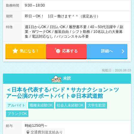
9:00～18:00
勤務時間
即日～OK！ 1日～働けます＾＾（規定あり）
期間
週1日からOK
/
日払いOK
/
履歴書不要
/
40～50代活躍中
/
副
特徴
業・WワークOK
/
服装自由
/
シフト勤務
/
10名以上の大量募
集
/
電話対応なし
/
パソコンスキル不要
気になる！
応募する
詳細へ
掲載日：2026.08.03
未読
＜日本を代表するバンド＊サカナクション＞ツ
アー公演のサポートバイト＠日本武道館
アルバイト
職種未経験OK
社会人未経験OK
大学生歓迎
ブランクOK
時給1250円～
給与
交通費別途支給あり