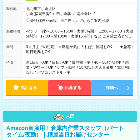
北九州市小倉北区
勤務地
小倉(福岡県)駅
/
西小倉駅
/
南小倉駅
/
…
介護施設や病院 ※ご自宅近辺からご案内可能
≪シフト例≫ 10:00～15:00（実働5時間） 12:00～17:00（実働
勤務時間
5時間） 17:00～翌10:00（実働15時間）など ご希望に応じて、
働く時間は調整できます！ お気軽に担当へ相談ください！
3ヵ月までの短期 ※職場が気に入れば、長期もOK！ ★急募！
期間
即日勤務もOK！
週1日からOK
/
日払いOK
/
履歴書不要
/
40～50代活躍中
/
副
特徴
業・WワークOK
/
シフト勤務
/
10名以上の大量募集
/
電話対応
なし
/
パソコンスキル不要
気になる！
応募する
詳細へ
未読
Amazon直雇用！倉庫内作業スタッフ（パート
タイム/夜勤）｜糟屋当日お届けセンター