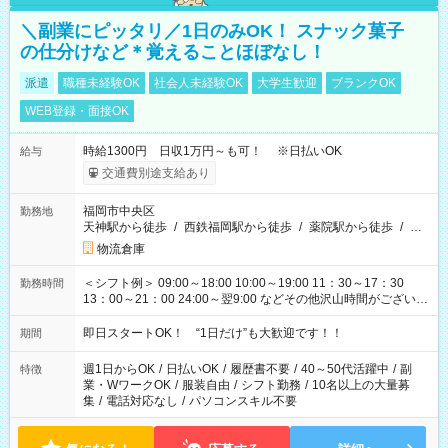
＼副業にピッタリ／1日のみOK！ スナック菓子
の仕分けなど＊覚えることほぼなし！
派遣
職種未経験OK
社会人未経験OK
大学生歓迎
ブランクOK
WEB登録・面接OK
時給1300円 日収1万円～も可！ ※日払いOK
給与
交通費別途支給あり
福岡市中央区
勤務地
天神駅から徒歩
/
西鉄福岡駅から徒歩
/
薬院駅から徒歩
/
…
物流倉庫
＜シフト例＞ 09:00～18:00 10:00～19:00 11：30～17：30
勤務時間
13：00～21：00 24:00～翌9:00 などその他沢山時間がございま
す！
即日スタートOK！ “1日だけ”も大歓迎です！！
期間
週1日からOK
/
日払いOK
/
履歴書不要
/
40～50代活躍中
/
副
特徴
業・WワークOK
/
服装自由
/
シフト勤務
/
10名以上の大量募
集
/
電話対応なし
/
パソコンスキル不要