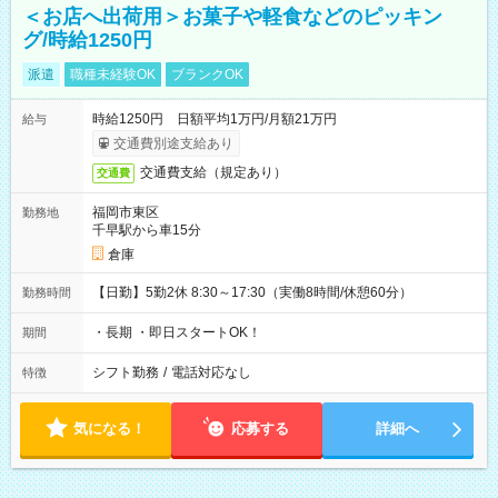
＜お店へ出荷用＞お菓子や軽食などのピッキン
グ/時給1250円
派遣
職種未経験OK
ブランクOK
時給1250円 日額平均1万円/月額21万円
給与
交通費別途支給あり
交通費支給（規定あり）
交通費
福岡市東区
勤務地
千早駅から車15分
倉庫
【日勤】5勤2休 8:30～17:30（実働8時間/休憩60分）
勤務時間
・長期 ・即日スタートOK！
期間
シフト勤務
/
電話対応なし
特徴
気になる！
応募する
詳細へ