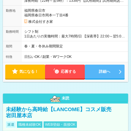
深夜時給（22時～翌5時）：1338円 【試用期間】試用期間あり
試用期間の長さ：1ヶ月 雇用形態、給与は本採用時と同じです。
試用期間の実態は30日（※条件変更なし）ですが、切り上げで
福岡県春日市
勤務地
一ヶ月とさせていただきます。 研修制度あり：15時間(研修中も
福岡県春日市岡本一丁目4番
同時給）
株式会社すき家
シフト制
勤務時間
1日あたりの実働時間：最大7時間/日 【深夜帯】22:00～翌5:00
週2日～・1日2h～OK◎ ※22:00から翌5:00までは18歳以上の方
のみ勤務可能です（18歳未満の深夜業務禁止のため） ★深夜で
春・夏・冬休み期間限定
期間
も安心して働けます★ すき家では、ワンオペを禁止していま
す。 必ず、2名以上での勤務を行いますので、安心して働けま
日払いOK / 副業・WワークOK
特徴
す。
気になる！
応募する
詳細へ
未読
未経験から高時給【LANCOME】コスメ販売
岩田屋本店
派遣
職種未経験OK
WEB登録・面接OK