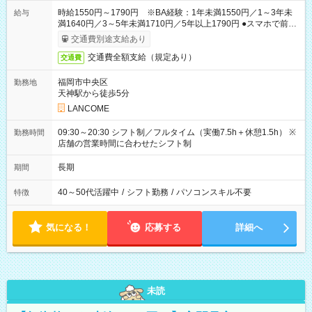
時給1550円～1790円 ※BA経験：1年未満1550円／1～3年未
給与
満1640円／3～5年未満1710円／5年以上1790円 ●スマホで前払
いOK（※上限、条件あり）
交通費別途支給あり
交通費全額支給（規定あり）
交通費
福岡市中央区
勤務地
天神駅から徒歩5分
LANCOME
09:30～20:30 シフト制／フルタイム（実働7.5h＋休憩1.5h） ※
勤務時間
店舗の営業時間に合わせたシフト制
長期
期間
40～50代活躍中
/
シフト勤務
/
パソコンスキル不要
特徴
気になる！
応募する
詳細へ
未読