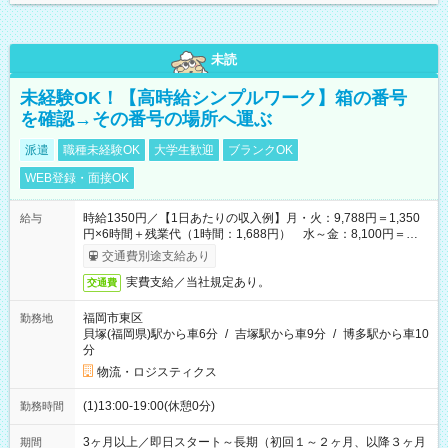
未読
未経験OK！【高時給シンプルワーク】箱の番号
を確認→その番号の場所へ運ぶ
派遣
職種未経験OK
大学生歓迎
ブランクOK
WEB登録・面接OK
時給1350円／【1日あたりの収入例】月・火：9,788円＝1,350
給与
円×6時間＋残業代（1時間：1,688円） 水～金：8,100円＝
1,350円×6時間
交通費別途支給あり
実費支給／当社規定あり。
交通費
福岡市東区
勤務地
貝塚(福岡県)駅から車6分
/
吉塚駅から車9分
/
博多駅から車10
分
物流・ロジスティクス
(1)13:00-19:00(休憩0分)
勤務時間
3ヶ月以上／即日スタート～長期（初回１～２ヶ月、以降３ヶ月
期間