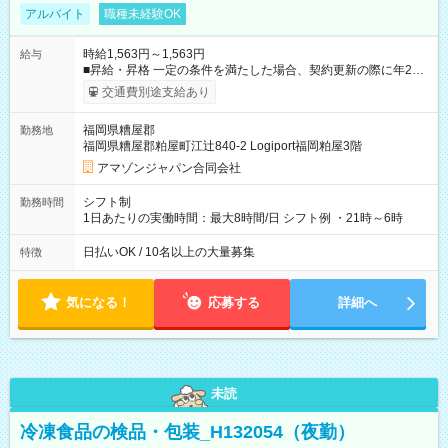
アルバイト
職種未経験OK
時給1,563円～1,563円
給与
■昇給・昇格 一定の条件を満たした場合、契約更新の際に年2回
まで昇給の機会があります。 ■正社員登用制度あり ※月末締/翌
交通費別途支給あり
月25日支払い ※時間外手当、別途支給 ※深夜割増賃金 (22:00～
翌5:00までは時給が25%UPします) ☆給与前払い制度有！
福岡県糟屋郡
勤務地
☆Amazon直雇用で安定して働けます！ 【試用期間】試用期間
福岡県糟屋郡粕屋町江辻840-2 Logiport福岡粕屋3階
あり 試用期間の長さ：1週間 雇用形態、給与は本採用時と同じ
です。
アマゾンジャパン合同会社
シフト制
勤務時間
1日あたりの実働時間：最大8時間/日 シフト例 ・21時～6時
日払いOK / 10名以上の大量募集
特徴
気になる！
応募する
詳細へ
未読
冷凍食品の検品・包装_H132054（夜勤）