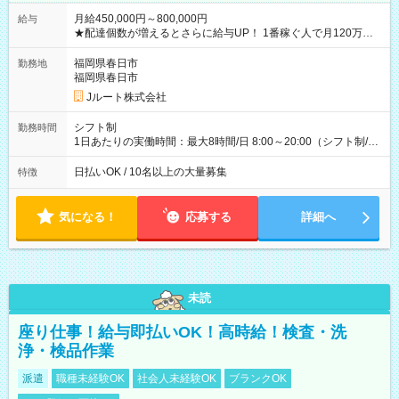
月給450,000円～800,000円
給与
★配達個数が増えるとさらに給与UP！ 1番稼ぐ人で月120万ほ
ど！ ・主要都市エリア 月収55万円／週5日稼働 月収65万~112
万円／週6日稼働 ・地方郊外エリア 月収40万円／週5日稼働 月
福岡県春日市
勤務地
収40万円~50万円／週6日稼働 ＜モデルイメージ＞ ■月収50万
福岡県春日市
円 (27歳男性/江東区在住)※元建築関係 1日150個配達×25日勤務
Jルート株式会社
(日休み) ■月収80万円(43歳男性/墨田区在住)※元営業 1日200個
配達×25日勤務(月休み) 【試用期間】試用期間なし
シフト制
勤務時間
1日あたりの実働時間：最大8時間/日 8:00～20:00（シフト制/実
働8時間） ※週5日勤務（場所次第では週4も有り） ※配達状況
によって時間外での勤務可能性有り ※案件により多少の前後あ
日払いOK / 10名以上の大量募集
特徴
り ※配達が完了次第、帰社OKです
気になる！
応募する
詳細へ
未読
座り仕事！給与即払いOK！高時給！検査・洗
浄・検品作業
派遣
職種未経験OK
社会人未経験OK
ブランクOK