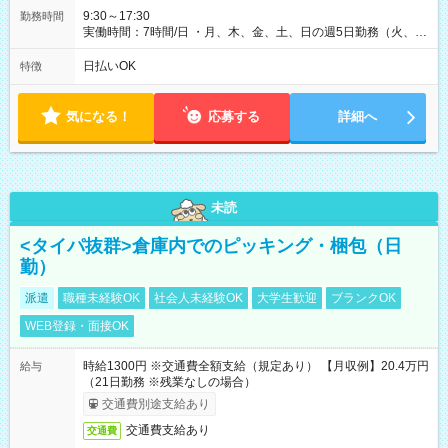
9:30～17:30
勤務時間
実働時間：7時間/日 ・月、木、金、土、日の週5日勤務（火、水
は固定休です／GW、お盆、年末年始等、長期休暇有り！） ・
ワンシフト！ ・残業ほぼナシ（0～5h/月）
日払いOK
特徴
気になる！
応募する
詳細へ
未読
<タイパ抜群>倉庫内でのピッキング・梱包（日
勤）
派遣
職種未経験OK
社会人未経験OK
大学生歓迎
ブランクOK
WEB登録・面接OK
時給1300円 ※交通費全額支給（規定あり） 【月収例】20.4万円
給与
（21日勤務 ※残業なしの場合）
交通費別途支給あり
交通費支給あり
交通費