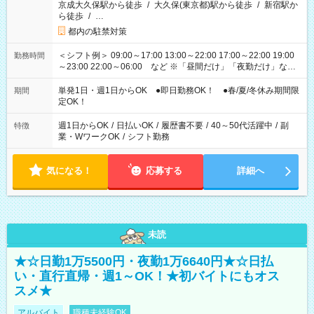
京成大久保駅から徒歩
/
大久保(東京都)駅から徒歩
/
新宿駅か
ら徒歩
/
…
都内の駐禁対策
＜シフト例＞ 09:00～17:00 13:00～22:00 17:00～22:00 19:00
勤務時間
～23:00 22:00～06:00 など ※「昼間だけ」「夜勤だけ」など
の希望OK
単発1日・週1日からOK ●即日勤務OK！ ●春/夏/冬休み期間限
期間
定OK！
週1日からOK
/
日払いOK
/
履歴書不要
/
40～50代活躍中
/
副
特徴
業・WワークOK
/
シフト勤務
気になる！
応募する
詳細へ
未読
★☆日勤1万5500円・夜勤1万6640円★☆日払
い・直行直帰・週1～OK！★初バイトにもオス
スメ★
アルバイト
職種未経験OK