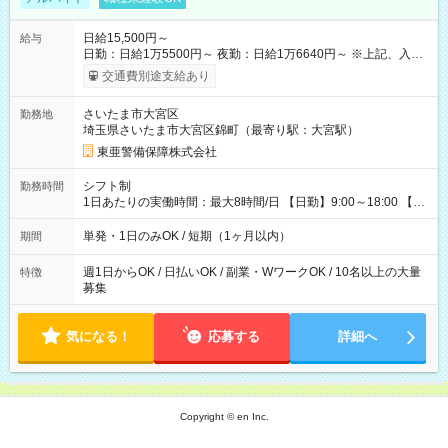
日給15,500円～
給与
日勤：日給1万5500円～ 夜勤：日給1万6640円～ ※上記、入社
祝手当4000円含む(25勤務まで) ┗新任研修の終了から100日以内
交通費別途支給あり
┗規定あり ／ 経験や年齢を問わず、 頑張った方全員に支給され
ます！ ＼ ■日給保証あり！ お仕事が早く終わっても、 その日の
さいたま市大宮区
勤務地
日給は全額支給！ ■月22日以上勤務すると… 日給1000円UP！ ■
埼玉県さいたま市大宮区錦町（最寄り駅：大宮駅）
日払い・週払い・前払いOK！ 給与即時払いサービス『クリア
(CRIA)』で 最短当日にコンビニATMから 現金で給与を受け取れ
東亜警備保障株式会社
ます♪ ※稼働分・規定あり ■法定研修(7h×3日間)中も 手当をしっ
かり【3万円】支給！ ┗研修手当の一部(9，000円)は手渡しで支
シフト制
勤務時間
給 ┗昼食代も別途支給(500円×3日間） ┗研修期間中も交通費全
1日あたりの実働時間：最大8時間/日 【日勤】9:00～18:00 【夜
額支給 【試用期間】試用期間なし
勤】20:00～翌5:00 ・【日勤のみ】【夜勤のみ】もOK♪ ・自分
の都合に合わせて稼げます◎ ・シフトの申告は電話・メールで
単発・1日のみOK / 短期（1ヶ月以内）
期間
OK♪ ┗お仕事したい日を電話かメールで連絡！ ★週5勤務や、プ
ライベートの予定に 合わせて好きな時など、自由に働けます
週1日からOK / 日払いOK / 副業・WワークOK / 10名以上の大量
特徴
募集
気になる！
応募する
詳細へ
Copyright © en Inc.