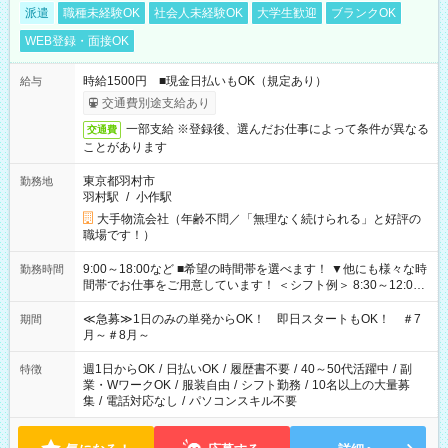
派遣
職種未経験OK
社会人未経験OK
大学生歓迎
ブランクOK
WEB登録・面接OK
時給1500円 ■現金日払いもOK（規定あり）
給与
交通費別途支給あり
一部支給 ※登録後、選んだお仕事によって条件が異なる
交通費
ことがあります
東京都羽村市
勤務地
羽村駅
/
小作駅
大手物流会社（年齢不問／「無理なく続けられる」と好評の
職場です！）
9:00～18:00など ■希望の時間帯を選べます！ ▼他にも様々な時
勤務時間
間帯でお仕事をご用意しています！ ＜シフト例＞ 8:30～12:00
17:00～22:00 13:00～22:00 22:00～翌6:00 など
≪急募≫1日のみの単発からOK！ 即日スタートもOK！ ＃7
期間
月～＃8月～
週1日からOK
/
日払いOK
/
履歴書不要
/
40～50代活躍中
/
副
特徴
業・WワークOK
/
服装自由
/
シフト勤務
/
10名以上の大量募
集
/
電話対応なし
/
パソコンスキル不要