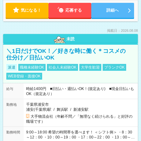
気になる！
応募する
詳細へ
掲載日：2026.08.08
未読
＼1日だけでOK！／好きな時に働く＊コスメの
仕分け／日払いOK
派遣
職種未経験OK
社会人未経験OK
大学生歓迎
ブランクOK
WEB登録・面接OK
時給1400円 ■日払い・週払いOK！(規定あり) ■現金日払いも
給与
OK（規定あり）
千葉県浦安市
勤務地
浦安(千葉県)駅
/
舞浜駅
/
新浦安駅
大手物流会社（年齢不問／「無理なく続けられる」と好評の
職場です）
9:00～18:00 希望の時間帯を選べます！ ＜シフト例＞ ・8：30
勤務時間
～12：00 ・10：00～19：00 ・17：00～22：00 ・13：00～