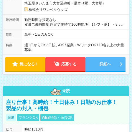
埼玉県さいたま市大宮区錦町（最寄り駅：大宮駅）
株式会社ワンベルウッズ
勤務時間は指定なし
勤務時間
変形労働時間制 想定労働時間160時間/月 【シフト例】 ・8：00
～21：00
単発・1日のみOK
期間
週1日からOK / 日払いOK / 副業・WワークOK / 10名以上の大量
特徴
募集
気になる！
応募する
詳細へ
未読
座り仕事！高時給！土日休み！日勤のお仕事！
製品の封入・梱包
派遣
ブランクOK
WEB登録・面接OK
時給1310円
給与