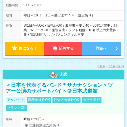
9:00～18:00
勤務時間
即日～OK！ 1日～働けます＾＾（規定あり）
期間
週1日からOK
/
日払いOK
/
履歴書不要
/
40～50代活躍中
/
副
特徴
業・WワークOK
/
服装自由
/
シフト勤務
/
10名以上の大量募
集
/
電話対応なし
/
パソコンスキル不要
気になる！
応募する
詳細へ
掲載日：2026.08.03
未読
＜日本を代表するバンド＊サカナクション＞ツ
アー公演のサポートバイト＠日本武道館
アルバイト
職種未経験OK
社会人未経験OK
大学生歓迎
ブランクOK
時給1250円～
給与
交通費別途支給あり