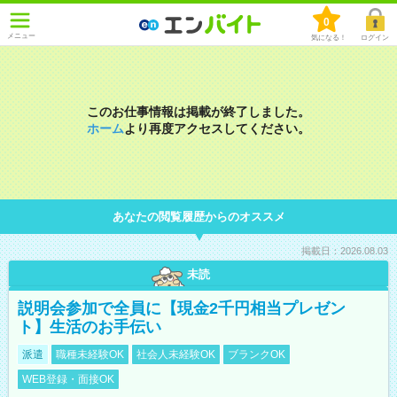
0
メニュー
気になる！
ログイン
このお仕事情報は掲載が終了しました。
ホーム
より再度アクセスしてください。
あなたの閲覧履歴からのオススメ
掲載日：2026.08.03
未読
説明会参加で全員に【現金2千円相当プレゼン
ト】生活のお手伝い
派遣
職種未経験OK
社会人未経験OK
ブランクOK
WEB登録・面接OK