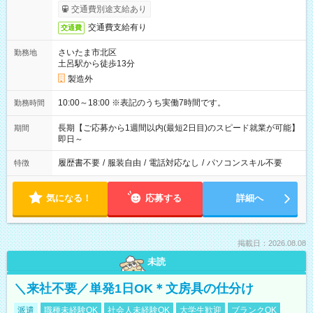
交通費別途支給あり
交通費支給有り
交通費
さいたま市北区
勤務地
土呂駅から徒歩13分
製造外
10:00～18:00 ※表記のうち実働7時間です。
勤務時間
長期【ご応募から1週間以内(最短2日目)のスピード就業が可能】
期間
即日～
履歴書不要
/
服装自由
/
電話対応なし
/
パソコンスキル不要
特徴
気になる！
応募する
詳細へ
掲載日：2026.08.08
未読
＼来社不要／単発1日OK＊文房具の仕分け
派遣
職種未経験OK
社会人未経験OK
大学生歓迎
ブランクOK