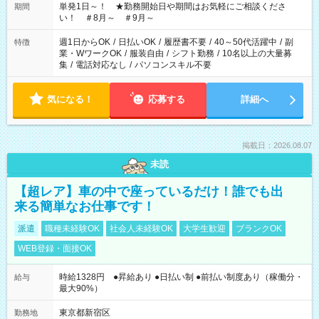
単発1日～！ ★勤務開始日や期間はお気軽にご相談くださ
期間
い！ ＃8月～ ＃9月～
週1日からOK
/
日払いOK
/
履歴書不要
/
40～50代活躍中
/
副
特徴
業・WワークOK
/
服装自由
/
シフト勤務
/
10名以上の大量募
集
/
電話対応なし
/
パソコンスキル不要
気になる！
応募する
詳細へ
掲載日：2026.08.07
未読
【超レア】車の中で座っているだけ！誰でも出
来る簡単なお仕事です！
派遣
職種未経験OK
社会人未経験OK
大学生歓迎
ブランクOK
WEB登録・面接OK
時給1328円 ●昇給あり ●日払い制 ●前払い制度あり（稼働分・
給与
最大90%）
東京都新宿区
勤務地