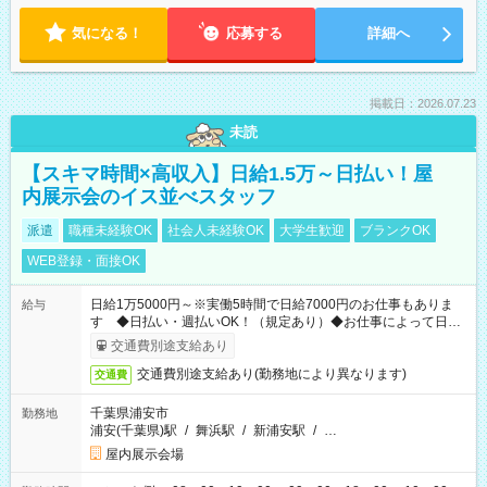
気になる！
応募する
詳細へ
掲載日：2026.07.23
未読
【スキマ時間×高収入】日給1.5万～日払い！屋
内展示会のイス並べスタッフ
派遣
職種未経験OK
社会人未経験OK
大学生歓迎
ブランクOK
WEB登録・面接OK
日給1万5000円～※実働5時間で日給7000円のお仕事もありま
給与
す ◆日払い・週払いOK！（規定あり）◆お仕事によって日給
も異なります
交通費別途支給あり
交通費別途支給あり(勤務地により異なります)
交通費
千葉県浦安市
勤務地
浦安(千葉県)駅
/
舞浜駅
/
新浦安駅
/
…
屋内展示会場