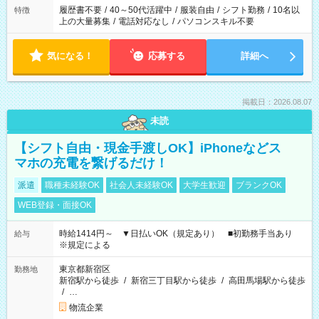
合は応募できません。
履歴書不要
/
40～50代活躍中
/
服装自由
/
シフト勤務
/
10名以
特徴
上の大量募集
/
電話対応なし
/
パソコンスキル不要
気になる！
応募する
詳細へ
掲載日：2026.08.07
未読
【シフト自由・現金手渡しOK】iPhoneなどス
マホの充電を繋げるだけ！
派遣
職種未経験OK
社会人未経験OK
大学生歓迎
ブランクOK
WEB登録・面接OK
時給1414円～ ▼日払いOK（規定あり） ■初勤務手当あり
給与
※規定による
東京都新宿区
勤務地
新宿駅から徒歩
/
新宿三丁目駅から徒歩
/
高田馬場駅から徒歩
/
…
物流企業