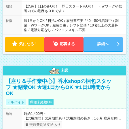
22：00 ・22：00～翌6：00 など
【急募】1日のみOK！ 即日スタートもOK！ ＜Ｗワークや扶
期間
養内での勤務もＯＫです＞
週1日からOK
/
日払いOK
/
履歴書不要
/
40～50代活躍中
/
副
特徴
業・WワークOK
/
服装自由
/
シフト勤務
/
10名以上の大量募
集
/
電話対応なし
/
パソコンスキル不要
気になる！
応募する
詳細へ
未読
【座り＆手作業中心】香水shopの梱包スタッ
フ ★副業OK ★週1日からOK ★1日1時間から
OK
アルバイト
職種未経験OK
時給1,400円～
給与
【試用期間】試用期間あり 試用期間の長さ：1ヶ月 雇用形態、
給与は本採用時と同じです。
交通費別途支給あり