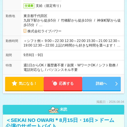
支給（規定有り）
交通費
東京都千代田区
勤務地
九段下駅から徒歩5分
/
竹橋駅から徒歩10分
/
神保町駅から徒
歩15分
/
…
株式会社ライブパワー
＜シフト例＞ 9:00～22:30 12:30～22:00 15:30～21:00 12:30～
勤務時間
19:00 12:30～22:00 上記の時間から好きな時間を選べます！ ※
時間は変更となる可能性があります
9月8日・9日
期間
週1日からOK
/
履歴書不要
/
副業・WワークOK
/
シフト勤務
/
特徴
電話対応なし
/
パソコンスキル不要
気になる！
応募する
詳細へ
掲載日：2026.08.04
未読
＜SEKAI NO OWARI＊8月15日・16日＞ドーム
公演のサポートバイト