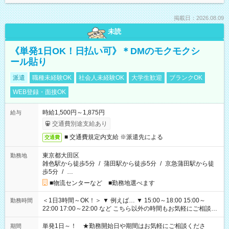
掲載日：2026.08.09
未読
《単発1日OK！日払い可》＊DMのモクモクシ
ール貼り
派遣
職種未経験OK
社会人未経験OK
大学生歓迎
ブランクOK
WEB登録・面接OK
時給1,500円～1,875円
給与
交通費別途支給あり
■ 交通費規定内支給 ※派遣先による
交通費
東京都大田区
勤務地
雑色駅から徒歩5分
/
蒲田駅から徒歩5分
/
京急蒲田駅から徒
歩5分
/
…
■物流センターなど ■勤務地選べます
＜1日3時間～OK！＞ ▼ 例えば… ▼ 15:00～18:00 15:00～
勤務時間
22:00 17:00～22:00 など こちら以外の時間もお気軽にご相談く
ださい！
単発1日～！ ★勤務開始日や期間はお気軽にご相談くださ
期間