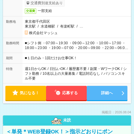
交通費別途支給あり
一部支給
交通費
東京都千代田区
勤務地
東京駅
/
水道橋駅
/
有楽町駅
/
…
株式会社マッシュ
■シフト例 ・07:00～19:30 ・09:00～12:00 ・10:00～17:00 ・
勤務時間
18:00～23:00 ・19:00～07:00 ・20:00～09:00 ・22:00～06:00
etc ★最短で3時間で5,120円のお仕事から 15時間で2万円近く稼
げるお仕事も！ ご希望のお時間に合わせてご紹介！ ※シフトは
■１日のみ・1回だけお仕事OK！
期間
現場によって異なります。 ※勿論、休憩時間はあるのでご安心
ください！
週1日からOK
/
日払いOK
/
履歴書不要
/
副業・WワークOK
/
シ
特徴
フト勤務
/
10名以上の大量募集
/
電話対応なし
/
パソコンスキ
ル不要
気になる！
応募する
詳細へ
掲載日：2026.08.04
未読
＜単発＊WEB登録OK！＞指示どおりにポン