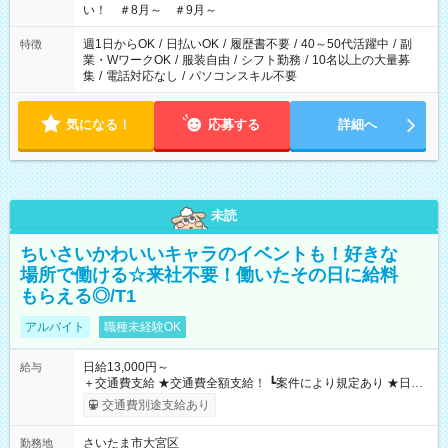
い！ ＃8月～ ＃9月～
週1日からOK
/
日払いOK
/
履歴書不要
/
40～50代活躍中
/
副
特徴
業・WワークOK
/
服装自由
/
シフト勤務
/
10名以上の大量募
集
/
電話対応なし
/
パソコンスキル不要
気になる！
応募する
詳細へ
未読
ちいさいかわいいキャラのイベントも！好きな
場所で働ける☆来社不要！働いたその日に給料
もらえる◎/T1
アルバイト
職種未経験OK
日給13,000円～
給与
＋交通費支給 ★交通費全額支給！ ┗案件により規定あり ★日払
いOK！（規定あり） ┗働いたその日に現金GET♪ お仕事後はコ
交通費別途支給あり
ンビニATMから 日払い分を引き落とせます！ 【試用期間】試
用期間なし
さいたま市大宮区
勤務地