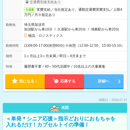
交通費別途支給あり
実費支給／当社規定あり。通勤交通費実費支払／上限4
交通費
万円／月※規定あり
埼玉県加須市
勤務地
加須駅から車10分
/
久喜駅から車20分
/
鴻巣駅から車20分
物流・ロジスティクス
(1)09:00-17:00(休憩60分) ※休憩（12:00-12:50、15:00-15:10）
勤務時間
1ヶ月以上3ヶ月未満／即日～9月末まで
期間
履歴書不要
/
40～50代活躍中
/
10名以上の大量募集
特徴
気になる！
応募する
詳細へ
掲載日：2026.07.17
未読
＜単発＊シニア応援＞指示どおりにおもちゃを
入れるだけ！カプセルトイの準備！