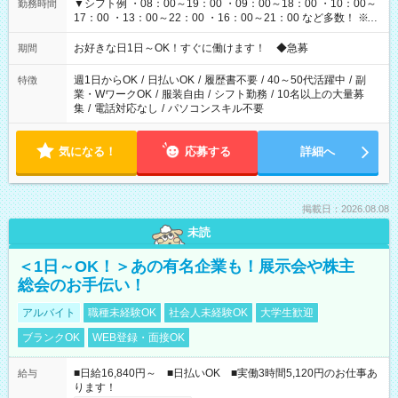
▼シフト例 ・08：00～19：00 ・09：00～18：00 ・10：00～
勤務時間
17：00 ・13：00～22：00 ・16：00～21：00 など多数！ ※お
仕事により勤務時間が異なります
お好きな日1日～OK！すぐに働けます！ ◆急募
期間
週1日からOK
/
日払いOK
/
履歴書不要
/
40～50代活躍中
/
副
特徴
業・WワークOK
/
服装自由
/
シフト勤務
/
10名以上の大量募
集
/
電話対応なし
/
パソコンスキル不要
気になる！
応募する
詳細へ
掲載日：2026.08.08
未読
＜1日～OK！＞あの有名企業も！展示会や株主
総会のお手伝い！
アルバイト
職種未経験OK
社会人未経験OK
大学生歓迎
ブランクOK
WEB登録・面接OK
■日給16,840円～ ■日払いOK ■実働3時間5,120円のお仕事あ
給与
ります！