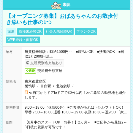
未読
【オープニング募集】おばあちゃんのお散歩付
き添いも仕事の1つ
派遣
職種未経験OK
社会人未経験OK
ブランクOK
WEB登録・面接OK
無資格未経験：時給1500円～ ■週払いOK ■扶養内OK ■日
給与
収1万2000円以上
交通費別途支給あり
交通費全額支給
交通費
東京都豊島区
勤務地
巣鴨駅
/
目白駅
/
北池袋駅
/
…
≪自宅からドアtoドアで30分以内！≫ご希望の勤務地を紹介
します。
9:00～18:00（休憩60分） ■ご希望があれば下記シフトもOK！
勤務時間
早番 7:00～16:00 遅番 10:00～19:00 夜勤 16:30～翌9:30 「家族
と休みを合わせたい」 「余裕を持って夕飯の準備がしたい」
「できれば残業はしたくない」 など、ご希望を教えてください
【8月中のスタートOK！急募！】2カ月～ ■ご応募から最短2～
期間
ね。 ※Wワーク希望の方へ 今ご覧のお仕事で希望する勤務時間
3日後に就業が可能です！
と、もう1つのお仕事の勤務時間。 合計で週40時間を超える場