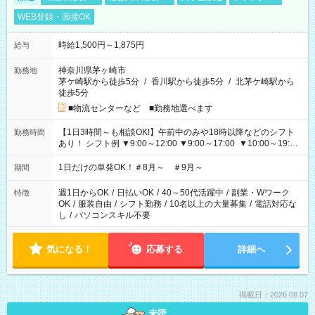
WEB登録・面接OK
時給1,500円～1,875円
給与
神奈川県茅ヶ崎市
勤務地
茅ケ崎駅から徒歩5分
/
香川駅から徒歩5分
/
北茅ケ崎駅から
徒歩5分
■物流センターなど ■勤務地選べます
【1日3時間～も相談OK!】午前中のみや18時以降などのシフト
勤務時間
あり！ シフト例 ▼9:00～12:00 ▼9:00～17:00 ▼10:00～19:00
▼18:00～21:00
1日だけの単発OK！＃8月～ ＃9月～
期間
週1日からOK
/
日払いOK
/
40～50代活躍中
/
副業・Wワーク
特徴
OK
/
服装自由
/
シフト勤務
/
10名以上の大量募集
/
電話対応な
し
/
パソコンスキル不要
気になる！
応募する
詳細へ
掲載日：2026.08.07
未読