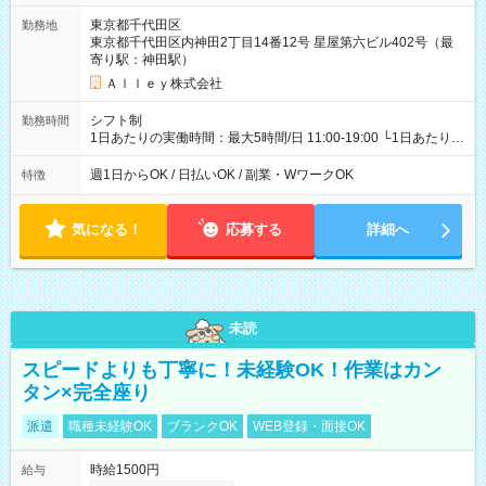
東京都千代田区
勤務地
東京都千代田区内神田2丁目14番12号 星屋第六ビル402号（最
寄り駅：神田駅）
Ａｌｌｅｙ株式会社
シフト制
勤務時間
1日あたりの実働時間：最大5時間/日 11:00-19:00 └1日あたりの
実働時間：1-5時間 └上記の時間帯内であれば、いつでも勤務可
能！ └平日・土曜日の中で、お好きな曜日でご勤務いただけま
週1日からOK / 日払いOK / 副業・WワークOK
特徴
す！ 【シフト例】 ・11:00～14:00 ・16:30～19:00 ・13:00～
18:00 などのように、自由な働き方が可能なお仕事です！
気になる！
応募する
詳細へ
未読
スピードよりも丁寧に！未経験OK！作業はカン
タン×完全座り
派遣
職種未経験OK
ブランクOK
WEB登録・面接OK
時給1500円
給与