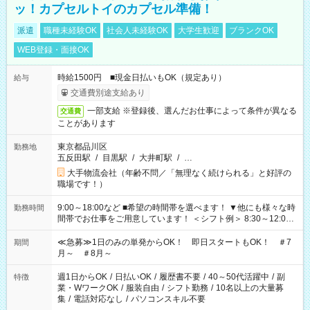
ッ！カプセルトイのカプセル準備！
派遣
職種未経験OK
社会人未経験OK
大学生歓迎
ブランクOK
WEB登録・面接OK
時給1500円 ■現金日払いもOK（規定あり）
給与
交通費別途支給あり
一部支給 ※登録後、選んだお仕事によって条件が異なる
交通費
ことがあります
東京都品川区
勤務地
五反田駅
/
目黒駅
/
大井町駅
/
…
大手物流会社（年齢不問／「無理なく続けられる」と好評の
職場です！）
9:00～18:00など ■希望の時間帯を選べます！ ▼他にも様々な時
勤務時間
間帯でお仕事をご用意しています！ ＜シフト例＞ 8:30～12:00
17:00～22:00 13:00～22:00 22:00～翌6:00 など
≪急募≫1日のみの単発からOK！ 即日スタートもOK！ ＃7
期間
月～ ＃8月～
週1日からOK
/
日払いOK
/
履歴書不要
/
40～50代活躍中
/
副
特徴
業・WワークOK
/
服装自由
/
シフト勤務
/
10名以上の大量募
集
/
電話対応なし
/
パソコンスキル不要