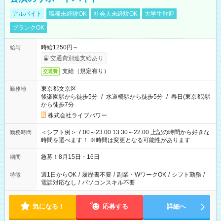
アルバイト
職種未経験OK
社会人未経験OK
大学生歓迎
ブランクOK
時給1250円～
給与
交通費別途支給あり
支給（規定有り）
交通費
東京都文京区
勤務地
後楽園駅から徒歩5分
/
水道橋駅から徒歩5分
/
春日(東京都)駅
から徒歩7分
株式会社ライブパワー
＜シフト例＞ 7:00～23:00 13:30～22:00 上記の時間から好きな
勤務時間
時間を選べます！ ※時間は変更となる可能性があります
急募！8月15日・16日
期間
週1日からOK
/
履歴書不要
/
副業・WワークOK
/
シフト勤務
/
特徴
電話対応なし
/
パソコンスキル不要
気になる！
応募する
詳細へ