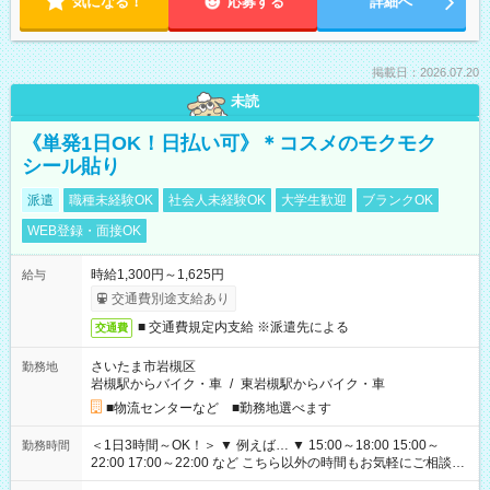
気になる！
応募する
詳細へ
掲載日：2026.07.20
未読
《単発1日OK！日払い可》＊コスメのモクモク
シール貼り
派遣
職種未経験OK
社会人未経験OK
大学生歓迎
ブランクOK
WEB登録・面接OK
時給1,300円～1,625円
給与
交通費別途支給あり
■ 交通費規定内支給 ※派遣先による
交通費
さいたま市岩槻区
勤務地
岩槻駅からバイク・車
/
東岩槻駅からバイク・車
■物流センターなど ■勤務地選べます
＜1日3時間～OK！＞ ▼ 例えば… ▼ 15:00～18:00 15:00～
勤務時間
22:00 17:00～22:00 など こちら以外の時間もお気軽にご相談く
ださい！