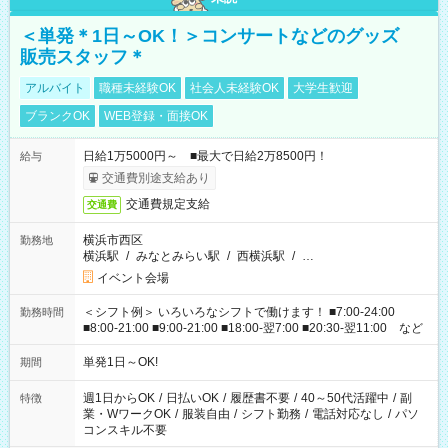
＜単発＊1日～OK！＞コンサートなどのグッズ
販売スタッフ＊
アルバイト
職種未経験OK
社会人未経験OK
大学生歓迎
ブランクOK
WEB登録・面接OK
日給1万5000円～ ■最大で日給2万8500円！
給与
交通費別途支給あり
交通費規定支給
交通費
横浜市西区
勤務地
横浜駅
/
みなとみらい駅
/
西横浜駅
/
…
イベント会場
＜シフト例＞ いろいろなシフトで働けます！ ■7:00-24:00
勤務時間
■8:00-21:00 ■9:00-21:00 ■18:00-翌7:00 ■20:30-翌11:00 など
単発1日～OK!
期間
週1日からOK
/
日払いOK
/
履歴書不要
/
40～50代活躍中
/
副
特徴
業・WワークOK
/
服装自由
/
シフト勤務
/
電話対応なし
/
パソ
コンスキル不要