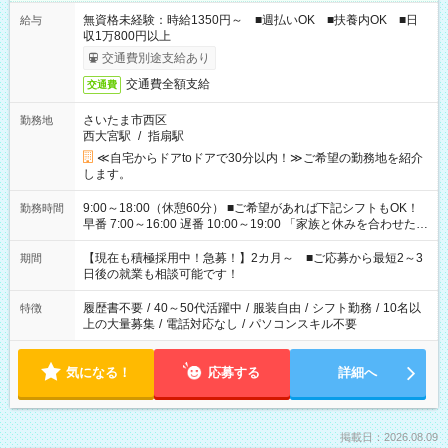
無資格未経験：時給1350円～ ■週払いOK ■扶養内OK ■日
給与
収1万800円以上
交通費別途支給あり
交通費全額支給
交通費
さいたま市西区
勤務地
西大宮駅
/
指扇駅
≪自宅からドアtoドアで30分以内！≫ご希望の勤務地を紹介
します。
9:00～18:00（休憩60分） ■ご希望があれば下記シフトもOK！
勤務時間
早番 7:00～16:00 遅番 10:00～19:00 「家族と休みを合わせた
い」 「余裕を持って夕飯の準備がしたい」 「できれば残業はし
たくない」 など、ご希望を教えてくださいね。 ※Wワーク希望
【現在も積極採用中！急募！】2カ月～ ■ご応募から最短2～3
期間
の方へ 今ご覧のお仕事で希望する勤務時間と、もう1つのお仕事
日後の就業も相談可能です！
の勤務時間。 合計で週40時間を超える場合は応募できません。
履歴書不要
/
40～50代活躍中
/
服装自由
/
シフト勤務
/
10名以
特徴
上の大量募集
/
電話対応なし
/
パソコンスキル不要
気になる！
応募する
詳細へ
掲載日：2026.08.09