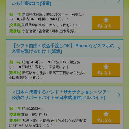
いも仕事の1つ[派遣]
[給 与]
無資格未経験：時給1300円～ ■週払い
OK ■扶養内OK ■日収1万400円以上
[交通費]
交通費全額支給（ガソリン代もOK！）
気になる！
[勤務地]
宇都宮駅
/
雀宮駅
/
岡本(栃木県)駅
/
…
【シフト自由・現金手渡しOK】iPhoneなどスマホの
充電を繋げるだけ！[派遣]
[給 与]
時給1414円～ ▼日払いOK（規定あ
り） ■初勤務手当あり ※規定による
[勤務地]
新宿駅から徒歩
/
新宿三丁目駅から徒歩
/
気になる！
高田馬場駅から徒歩
/
…
＜日本を代表するバンド＊サカナクション＞ツアー
公演のサポートバイト＠日本武道館[アルバイト]
[給 与]
時給1250円～
[交通費]
支給（規定有り）
気になる！
[勤務地]
九段下駅から徒歩5分
/
竹橋駅から徒歩10
分
/
神保町駅から徒歩15分
/
…