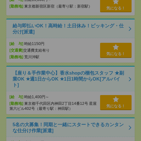
[勤務地]
東京都新宿区新宿（最寄り駅：新宿駅）
気になる！
給与即払いOK！高時給！土日休み！ピッキング・仕
分け[派遣]
[給 与]
時給1150円
[交通費]
交通費支給有り
気になる！
[勤務地]
荒川沖駅
【座り＆手作業中心】香水shopの梱包スタッフ ★副
業OK ★週1日からOK ★1日1時間からOK[アルバイ
ト]
[給 与]
時給1,400円～
[勤務地]
東京都千代田区内神田2丁目14番12号 星屋
気になる！
第六ビル402号（最寄り駅：神田駅）
5名の大募集！同期と一緒にスタートできるカンタン
な仕分け作業[派遣]