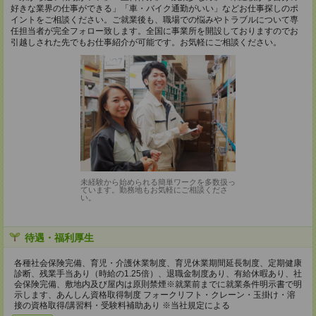
好きな業界の仕事ができる」「車・バイク通勤がいい」などお仕事探しのポ
イントをご相談ください。ご就業後も、職場での悩みやトラブルについて専
任担当者が完全フォロー致します。全国に事業所を開設しておりますのでお
引越しされた先でもお仕事紹介が可能です。お気軽にご相談ください。
未経験から始められる簡単ワークを多数扱っ
ています。勤務地もお気軽にご相談くださ
い。
待遇・福利厚生
各種社会保険完備、育児・介護休業制度、育児休業期間延長制度、定期健康
診断、残業手当あり（時給の1.25倍）、退職金制度あり、有給休暇あり、社
会保険完備、敷地内及び屋内は原則禁煙※就業前までに就業条件明示書で明
示します、あんしん資格取得制度 フォークリフト・クレーン・玉掛け・溶
接の資格取得/講習料・受験料補助あり ※当社規定による