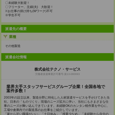
〇未経験大歓迎！
〇フリーター、主婦(夫) 大歓迎！
※お仕事の掛け持ち(Wワーク)不可
※学生不可
派遣先の概要
業種
その他製造
派遣会社情報
株式会社テクノ・サービス
労働者派遣事業許可番号:派13-080693
業界大手スタッフサービスグループ企業！全国各地で
案件多数！
2003年の設立以来、製造分野に特化した人材派遣サービスを手がけてきた当
社。日本の「ものづくり」現場のニーズ拡大に伴い、当社にもさまざまな仕
事のニーズが舞い込んできています。未経験OKのカンタン軽作業を中心に、
工場や倉庫内での製造系のお仕事をご紹介しています。
「家から近い職場がいい」「土日休み」「残業少なめ」「未経験から自分の