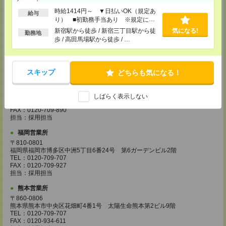
担当：採用担当
時給1414円～ ▼日払いOK（規定あ
給与
り） ■初勤務手当あり ※規定によ
広島営業所
る
新宿駅から徒歩 / 新宿三丁目駅から徒
気になる!
〒730-0031
勤務地
歩 / 高田馬場駅から徒歩 / …
広島県広島市中区紙屋町2丁目1番地22号 広島興銀ビル11階
TEL：0120-709-707
FAX：0120-934-504
担当：採用担当
スキップ
どちらも気になる！
松山営業所
〒790-0003
愛媛県松山市三番町7丁目1番地21号 ジブラルタ生命松山ビル8階
しばらく表示しない
TEL：0120-709-707
FAX：0120-709-890
担当：採用担当
福岡営業所
〒810-0801
福岡県福岡市博多区中洲5丁目6番24号 第6ガーデンビル2階
TEL：0120-709-707
FAX：0120-709-927
担当：採用担当
熊本営業所
〒860-0806
熊本県熊本市中央区花畑町4番1号 太陽生命熊本第2ビル9階
TEL：0120-709-707
FAX：0120-934-611