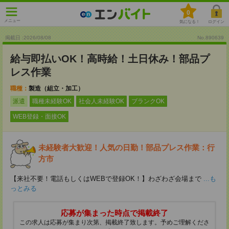
0
メニュー
気になる！
ログイン
掲載日 :2026
/
08
/
08
No.890639
給与即払いOK！高時給！土日休み！部品プ
レス作業
職種：
製造（組立・加工）
派遣
職種未経験OK
社会人未経験OK
ブランクOK
WEB登録・面接OK
未経験者大歓迎！人気の日勤！部品プレス作業：行
方市
【来社不要！電話もしくはWEBで登録OK！】わざわざ会場まで
...も
っとみる
応募が集まった時点で掲載終了
この求人は応募が集まり次第、掲載終了致します。予めご理解くださ