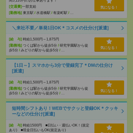
間5,120円のお仕事あります！
[交通費]
一部支給
気になる！
[勤務地]
東京駅
/
水道橋駅
/
有楽町駅
/
…
＼来社不要／単発1日OK＊コスメの仕分け[派遣]
[給 与]
時給1,500円～1,875円
[勤務地]
つくば駅から徒歩5分
/
研究学園駅から徒
気になる！
歩5分
/
みどりの駅から徒歩5分
/
…
【1日～】スマホから3分で登録完了＊DMの仕分け
[派遣]
[給 与]
時給1,500円～1,875円
[勤務地]
つくば駅から徒歩5分
/
研究学園駅から徒
気になる！
歩5分
/
みどりの駅から徒歩5分
/
…
短時間シフトあり！WEBでサクッと登録OK＊クッキ
ーなどの仕分け[派遣]
[給 与]
時給1500円 ■日払い・週払いOK！(規定
あり) ■現金日払いもOK(規定あり)