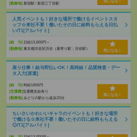
気になる！
[勤務地]
新宿駅
/
新宿三丁目駅
人気イベントも！好きな場所で働けるイベントスタ
ッフ☆来社不要！働いたその日に給料もらえる日払
い/T1[アルバイト]
[給 与]
日給13,000円～
[勤務地]
東京都渋谷区渋谷（最寄り駅：渋谷駅）
気になる！
座り仕事！給与即払いOK！高時給！品質検査・デー
タ入力[派遣]
[給 与]
時給1800円
[交通費]
交通費支給有り
気になる！
[勤務地]
みどりの駅から徒歩20分
ちいさいかわいいキャラのイベントも！好きな場所
で働ける☆来社不要！働いたその日に給料もらえる
◎/T1[アルバイト]
[給 与]
日給13,000円～