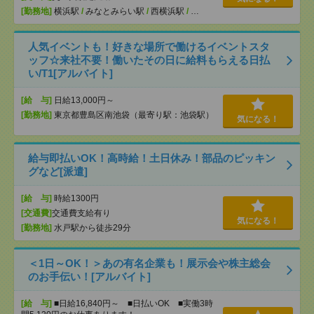
[勤務地]
横浜駅
/
みなとみらい駅
/
西横浜駅
/
…
人気イベントも！好きな場所で働けるイベントスタ
ッフ☆来社不要！働いたその日に給料もらえる日払
い/T1[アルバイト]
[給 与]
日給13,000円～
[勤務地]
東京都豊島区南池袋（最寄り駅：池袋駅）
気になる！
給与即払いOK！高時給！土日休み！部品のピッキン
グなど[派遣]
[給 与]
時給1300円
[交通費]
交通費支給有り
気になる！
[勤務地]
水戸駅から徒歩29分
＜1日～OK！＞あの有名企業も！展示会や株主総会
のお手伝い！[アルバイト]
[給 与]
■日給16,840円～ ■日払いOK ■実働3時