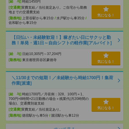
[給 与]
時給1450円
[交通費]
実費支給／当社規定あり。ご自宅から勤務
地までの交通費支給
気になる！
[勤務地]
上菅谷駅から車15分
/
水戸駅から車35分
/
佐和駅から車15分
【日払い・未経験歓迎！】稼ぎたい日にサクッと勤
務！単発・週1日～自由シフトの軽作業[アルバイト]
[給 与]
日給10,305円～37,204円
[勤務地]
東京都世田谷区豪徳寺
気になる！
＼11/30までの短期！／未経験から時給1700円！集荷
作業[派遣]
[給 与]
時給1700円／月収例：328、100円＝1、
700円×8時間×21日勤務の場合＋残業代(月20時間の
場合)、交通費別途支給
気になる！
[交通費]
実費支給／当社規定あり。
[勤務地]
徳宿駅から車5分
/
涸沼駅から車12分