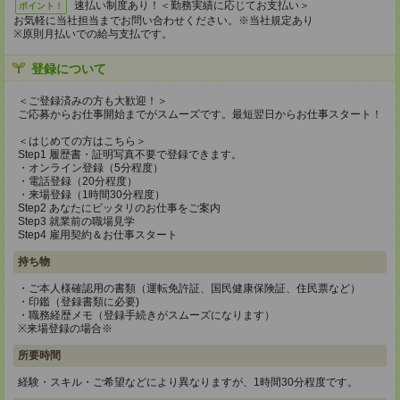
速払い制度あり！＜勤務実績に応じてお支払い＞
ポイント！
お気軽に当社担当までお問い合わせください。※当社規定あり
※原則月払いでの給与支払です。
登録について
＜ご登録済みの方も大歓迎！＞
ご応募からお仕事開始までがスムーズです。最短翌日からお仕事スタート！
＜はじめての方はこちら＞
Step1 履歴書・証明写真不要で登録できます。
・オンライン登録（5分程度）
・電話登録（20分程度）
・来場登録（1時間30分程度）
Step2 あなたにピッタリのお仕事をご案内
Step3 就業前の職場見学
Step4 雇用契約＆お仕事スタート
持ち物
・ご本人様確認用の書類（運転免許証、国民健康保険証、住民票など）
・印鑑（登録書類に必要)
・職務経歴メモ（登録手続きがスムーズになります）
※来場登録の場合※
所要時間
経験・スキル・ご希望などにより異なりますが、1時間30分程度です。