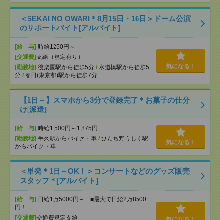
＜SEKAI NO OWARI＊8月15日・16日＞ドーム公演
のサポートバイト[アルバイト]
[給 与]
時給1250円～
[交通費]
支給（規定有り）
気になる！
[勤務地]
後楽園駅から徒歩5分
/
水道橋駅から徒歩5
分
/
春日(東京都)駅から徒歩7分
【1日～】スマホから3分で登録完了＊お菓子の仕分
け[派遣]
[給 与]
時給1,500円～1,875円
[勤務地]
牛久駅からバイク・車
/
ひたち野うしく駅
気になる！
からバイク・車
＜単発＊1日～OK！＞コンサートなどのグッズ販売
スタッフ＊[アルバイト]
[給 与]
日給1万5000円～ ■最大で日給2万8500
円！
[交通費]
交通費規定支給
気になる！