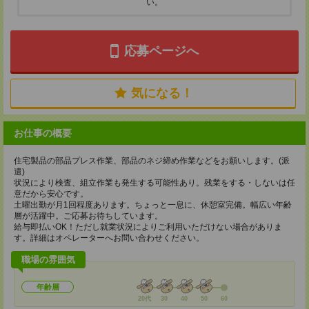
い。
応募ページへ
気になる！
お仕事の概要
住宅製品の部品プレス作業、部品のネジ締め作業などをお願いします。(派
遣)
状況により検査、組立作業も発生する可能性あり。残業をする・しないは任
意だから安心です。
土曜出勤が月1回程度あります。ちょっと一息に、休憩室完備。幅広い年齢
層が活躍中。ご応募お待ちしています。
給与即払いOK！ただし就業状況によりご利用いただけない場合がありま
す。詳細はオペレーターへお問い合わせください。
職場の雰囲気
年齢層
20代
30
40
50
60