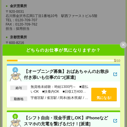
金沢営業所
〒920-0031
石川県金沢市広岡1丁目1番地10号 駅西ファーストビル5階
TEL：0120-709-707
FAX：0120-709-762
担当：採用担当
京都営業所
〒600-8216
×
京都府京都市下京区新町通七条下ル東塩小路町593番地 トラスコクリスタ
どちらのお仕事が気になりますか？
ルビル7階
TEL：0120-709-707
FAX：0120-709-751
1
/10
担当：採用担当
【オープニング募集】おばあちゃんのお散歩
大阪営業所
付き添いも仕事の1つ[派遣]
〒530-0017
大阪府大阪市北区角田町8番1号 大阪梅田ツインタワーズ・ノース34階
無資格未経験：時給1300円～ ■週払
TEL：0120-995-985
給与
FAX：0120-992-568
いOK ■扶養内OK ■日収1万400円
担当：採用担当
以上
宇都宮駅 / 雀宮駅 / 岡本(栃木県)駅 / …
気になる!
勤務地
神戸営業所
〒650-0044
兵庫県神戸市中央区東川崎町1丁目3番3号 神戸ハーバーランドセンタービ
【シフト自由・現金手渡しOK】iPhoneなど
ル18階
TEL：0120-995-984
スマホの充電を繋げるだけ！[派遣]
FAX：0120-709-785