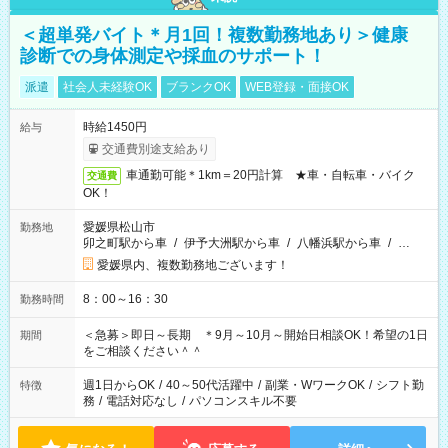
＜超単発バイト＊月1回！複数勤務地あり＞健康
診断での身体測定や採血のサポート！
派遣
社会人未経験OK
ブランクOK
WEB登録・面接OK
時給1450円
給与
交通費別途支給あり
車通勤可能＊1km＝20円計算 ★車・自転車・バイク
交通費
OK！
愛媛県松山市
勤務地
卯之町駅から車
/
伊予大洲駅から車
/
八幡浜駅から車
/
…
愛媛県内、複数勤務地ございます！
8：00～16：30
勤務時間
＜急募＞即日～長期 ＊9月～10月～開始日相談OK！希望の1日
期間
をご相談ください＾＾
週1日からOK
/
40～50代活躍中
/
副業・WワークOK
/
シフト勤
特徴
務
/
電話対応なし
/
パソコンスキル不要