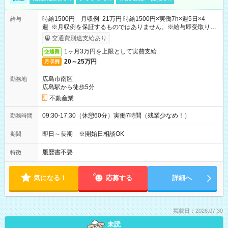
時給1500円 月収例 21万円 時給1500円×実働7h×週5日×4
給与
週 ※月収例を保証するものではありません。※給与即受取りサ
ービス利用可（利用条件有）
交通費別途支給あり
1ヶ月3万円を上限として実費支給
交通費
20～25万円
月収例
広島市南区
勤務地
広島駅から徒歩5分
不動産業
09:30-17:30（休憩60分）実働7時間（残業少なめ！）
勤務時間
即日～長期 ※開始日相談OK
期間
履歴書不要
特徴
気になる！
応募する
詳細へ
掲載日：2026.07.30
未読