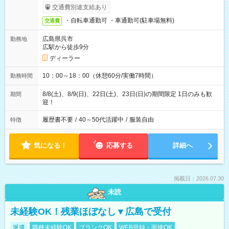
交通費別途支給あり
・自転車通勤可 ・車通勤可(駐車場無料)
交通費
広島県呉市
勤務地
広駅から徒歩9分
ディーラー
10：00～18：00（休憩60分/実働7時間）
勤務時間
8/8(土)、8/9(日)、22日(土)、23日(日)の期間限定 1日のみも歓
期間
迎！
履歴書不要
/
40～50代活躍中
/
服装自由
特徴
気になる！
応募する
詳細へ
掲載日：2026.07.30
未読
未経験OK！残業ほぼなし▼広島で受付
派遣
職種未経験OK
ブランクOK
WEB登録・面接OK