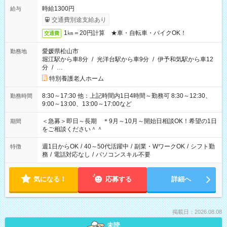
時給1300円
給与
交通費別途支給あり
1㎞＝20円計算 ★車・自転車・バイクOK！
交通費
愛媛県松山市
勤務地
堀江駅から車8分
/
光洋台駅から車9分
/
伊予和気駅から車12
分
/
…
特別養護老人ホーム
8:30～17:30 他：上記時間内1日4時間～勤務可 8:30～12:30、
勤務時間
9:00～13:00、13:00～17:00など
＜急募＞即日～長期 ＊9月～10月～開始日相談OK！希望の1日
期間
をご相談ください＾＾
週1日からOK
/
40～50代活躍中
/
副業・WワークOK
/
シフト勤
特徴
務
/
電話対応なし
/
パソコンスキル不要
気になる！
応募する
詳細へ
掲載日：2026.08.08
未読