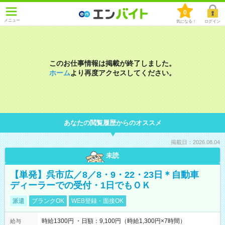
0
メニュー
気になる！
ログイン
このお仕事情報は掲載が終了しました。
ホーム
より再度アクセスしてください。
あなたの閲覧履歴からのオススメ
掲載日：2026.08.04
未読
【単発】呉市広／8／8・9・22・23日＊自動車
ディーラーでの受付・1日でもＯＫ
派遣
ブランクOK
WEB登録・面接OK
時給1300円 ・日額：9,100円（時給1,300円×7時間）
給与