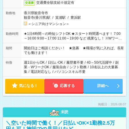
交通費全額支給※規定有
交通費
香川県観音寺市
勤務地
観音寺(香川県)駅
/
箕浦駅
/
豊浜駅
＜シニア向けマンション＞
★1日4時間～の時短シフトOK ★スタート時間選べます！ 7:00
勤務時間
～16:00 9:00～17:00 11:00～19:00 など 残業なし！ ※Wワーク
の場合、他のお仕事と合わせ週40時間超の就業はご案内できま
せん ※法令に基づき、週20時間以上勤務は社会保険への加入対
開始日はご相談ください！ ★急募 ★職場が気に入れば、長期
期間
象となります ※労働者派遣法（日雇い派遣の原則禁止）によ
でも働けます！
り、短時間・短期間の就業はご案内が難しい場合があります
週1日からOK
/
日払いOK
/
履歴書不要
/
40～50代活躍中
/
副
特徴
業・WワークOK
/
服装自由
/
シフト勤務
/
10名以上の大量募
集
/
電話対応なし
/
パソコンスキル不要
気になる！
応募する
詳細へ
掲載日：2026.08.07
未読
＼空いた時間で働く！／日払いOK×1勤務2.5万