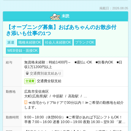
掲載日：2026.08.05
未読
【オープニング募集】おばあちゃんのお散歩付
き添いも仕事の1つ
派遣
職種未経験OK
社会人未経験OK
ブランクOK
WEB登録・面接OK
無資格未経験：時給1400円～ ■週払いOK ■扶養内OK ■日
給与
収1万1200円以上
交通費別途支給あり
交通費全額支給
交通費
広島市安佐南区
勤務地
大町(広島県)駅
/
中筋駅
/
高取駅
/
…
≪自宅からドアtoドアで30分以内！≫ご希望の勤務地を紹介
します。
9:00～18:00（休憩60分） ■ご希望があれば下記シフトもOK！
勤務時間
早番 7:00～16:00 遅番 10:00～19:00 夜勤 16:30～翌9:30 「家族
と休みを合わせたい」 「余裕を持って夕飯の準備がしたい」