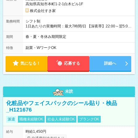
同時給）
高知県高知市本町1-2-1白木ビル1F
株式会社すき家
シフト制
勤務時間
1日あたりの実働時間：最大7時間/日 【深夜帯】22:00～翌5:00
週2日～・1日2h～OK◎ ※22:00から翌5:00までは18歳以上の方
のみ勤務可能です（18歳未満の深夜業務禁止のため） ★深夜で
春・夏・冬休み期間限定
期間
も安心して働けます★ すき家では、ワンオペを禁止していま
す。 必ず、2名以上での勤務を行いますので、安心して働けま
副業・WワークOK
特徴
す。
気になる！
応募する
詳細へ
未読
化粧品やフェイスパックのシール貼り・検品
_H121676
派遣
職種未経験OK
社会人未経験OK
ブランクOK
時給1,450円
給与