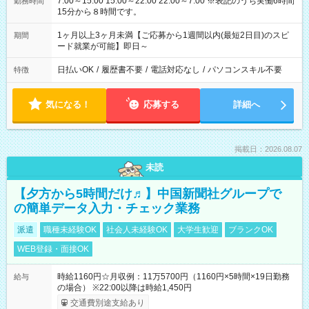
7:00～15:00 15:00～22:00 22:00～7:00 ※表記のうち実働6時間
勤務時間
15分から８時間です。
1ヶ月以上3ヶ月未満【ご応募から1週間以内(最短2日目)のスピ
期間
ード就業が可能】即日～
日払いOK
/
履歴書不要
/
電話対応なし
/
パソコンスキル不要
特徴
気になる！
応募する
詳細へ
掲載日：2026.08.07
未読
【夕方から5時間だけ♬】中国新聞社グループで
の簡単データ入力・チェック業務
派遣
職種未経験OK
社会人未経験OK
大学生歓迎
ブランクOK
WEB登録・面接OK
時給1160円☆月収例：11万5700円（1160円×5時間×19日勤務
給与
の場合） ※22:00以降は時給1,450円
交通費別途支給あり