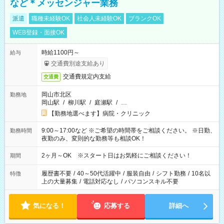
など＊メッセンジャー業務
派遣
職種未経験OK
社会人未経験OK
ブランクOK
WEB登録・面接OK
時給1100円～
給与
交通費別途支給あり
交通費規定内支給
交通費
岡山市北区
勤務地
岡山駅
/
柳川駅
/
庭瀬駅
/
…
【勤務地選べます】病院・クリニック
9:00～17:00など ※ご希望の時間帯をご相談ください。 ※日勤、
勤務時間
夜勤のみ、変則的な勤務等も相談OK！
2ヶ月～OK ※スタート日はお気軽にご相談ください！
期間
履歴書不要
/
40～50代活躍中
/
服装自由
/
シフト勤務
/
10名以
特徴
上の大量募集
/
電話対応なし
/
パソコンスキル不要
気になる！
応募する
詳細へ