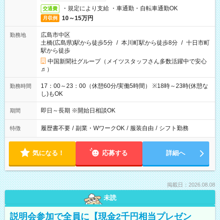
・規定により支給 ・車通勤・自転車通勤OK
交通費
10～15万円
月収例
広島市中区
勤務地
土橋(広島県)駅から徒歩5分
/
本川町駅から徒歩8分
/
十日市町
駅から徒歩
中国新聞社グループ（メイツスタッフさん多数活躍中で安心
♬）
17：00～23：00（休憩60分/実働5時間） ※18時～23時(休憩な
勤務時間
し)もOK
即日～長期 ※開始日相談OK
期間
履歴書不要
/
副業・WワークOK
/
服装自由
/
シフト勤務
特徴
気になる！
応募する
詳細へ
掲載日：2026.08.08
未読
説明会参加で全員に【現金2千円相当プレゼン