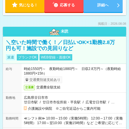
気になる！
応募する
詳細へ
掲載日：2026.08.08
未読
＼空いた時間で働く！／日払いOK×1勤務2.8万
円も可！施設での見回りなど
派遣
ブランクOK
WEB登録・面接OK
時給1550円～ 夜勤時給1880円～ 日収2.8万円～（夜勤時給
給与
1880円×15h）
交通費別途支給あり
交通費全額支給
交通費
広島県廿日市市
勤務地
廿日市駅
/
廿日市市役所前・平良駅
/
広電廿日市駅
/
…
介護施設や病院 ※ご自宅近辺からご案内可能
≪シフト例≫ 10:00～15:00（実働5時間） 12:00～17:00（実働
勤務時間
5時間） 17:00～翌10:00（実働15時間）など ご希望に応じて、
働く時間は調整できます！ お気軽に担当へ相談ください！