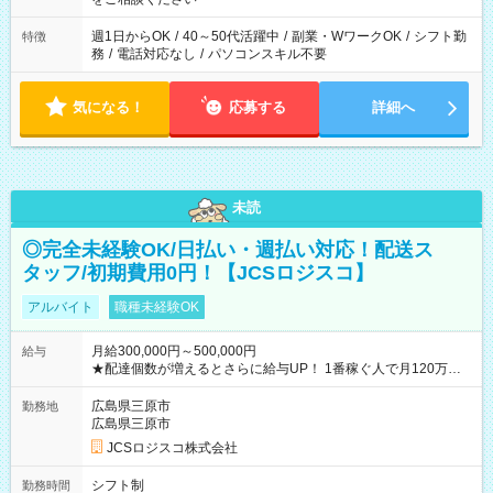
週1日からOK
/
40～50代活躍中
/
副業・WワークOK
/
シフト勤
特徴
務
/
電話対応なし
/
パソコンスキル不要
気になる！
応募する
詳細へ
未読
◎完全未経験OK/日払い・週払い対応！配送ス
タッフ/初期費用0円！【JCSロジスコ】
アルバイト
職種未経験OK
月給300,000円～500,000円
給与
★配達個数が増えるとさらに給与UP！ 1番稼ぐ人で月120万ほ
ど！ ・主要都市エリア 月収55万円／週5日稼働 月収65万~112
万円／週6日稼働 ・地方郊外エリア 月収40万円／週5日稼働 月
広島県三原市
勤務地
収40万円~50万円／週6日稼働 ＜モデルイメージ＞ ■月収50万
広島県三原市
円 (27歳男性/江東区在住)※元建築関係 1日150個配達×25日勤務
JCSロジスコ株式会社
(日休み) ■月収80万円(43歳男性/墨田区在住)※元営業 1日200個
配達×25日勤務(月休み) 【試用期間】試用期間なし
シフト制
勤務時間