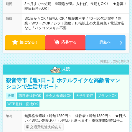
3ヵ月までの短期 ※職場が気に入れば、長期もOK！ ★急募！
期間
即日勤務もOK！
週1日からOK
/
日払いOK
/
履歴書不要
/
40～50代活躍中
/
副
特徴
業・WワークOK
/
シフト勤務
/
10名以上の大量募集
/
電話対応
なし
/
パソコンスキル不要
気になる！
応募する
詳細へ
掲載日：2026.08.09
未読
観音寺市【週1日～】ホテルライクな高齢者マン
ションで生活サポート
派遣
職種未経験OK
社会人未経験OK
大学生歓迎
ブランクOK
WEB登録・面接OK
無資格未経験：時給1250円～ 経験者：時給1350円～ ★日払
給与
い／週払い制度あり（月払いも選べます）※稼働開始時は手続き
完了次第のお支払いとなります。
交通費別途支給あり