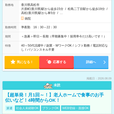
香川県高松市
勤務地
片原町(香川県)駅から徒歩15分
/
松島二丁目駅から徒歩19分
/
高松(香川県)駅から車5分
/
…
病院
準夜勤 16：30～22：30
勤務時間
＜急募＞即日～長期（早期募集中！採用率今だけ高いです！）
期間
40～50代活躍中
/
副業・WワークOK
/
シフト勤務
/
電話対応な
特徴
し
/
パソコンスキル不要
気になる！
応募する
詳細へ
掲載日：2026.08.09
未読
【超単発！月1回～！】老人ホームで食事のお手
伝いなど！4時間からOK！
派遣
社会人未経験OK
ブランクOK
WEB登録・面接OK