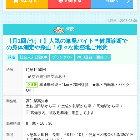
気になる！
応募する
詳細へ
掲載日：2026.08.09
未読
【月1回だけ！】人気の単発バイト＊健康診断で
の身体測定や採血！様々な勤務地ご用意
派遣
社会人未経験OK
ブランクOK
WEB登録・面接OK
時給1450円
給与
交通費別途支給あり
車通勤可能＊1km＝20円計算 ★車・自転車・バイク
交通費
OK！
高知県高知市
勤務地
土佐山田駅から車
/
土佐久礼駅から車
/
高知駅から車
/
…
高知県内、複数勤務地ご用意してます！
8：00～16：30
勤務時間
＜急募＞即日～長期 ＊9月～10月～開始日相談OK！希望の1日
期間
をご相談ください＾＾