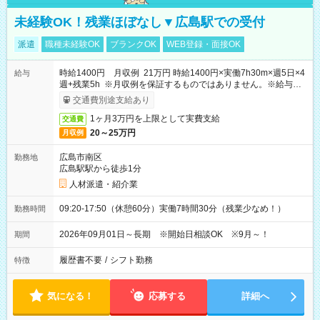
未経験OK！残業ほぼなし▼広島駅での受付
派遣
職種未経験OK
ブランクOK
WEB登録・面接OK
時給1400円 月収例 21万円 時給1400円×実働7h30m×週5日×4
給与
週+残業5h ※月収例を保証するものではありません。※給与即
受取りサービス利用可（利用条件有）
交通費別途支給あり
1ヶ月3万円を上限として実費支給
交通費
20～25万円
月収例
広島市南区
勤務地
広島駅駅から徒歩1分
人材派遣・紹介業
09:20-17:50（休憩60分）実働7時間30分（残業少なめ！）
勤務時間
2026年09月01日～長期 ※開始日相談OK ※9月～！
期間
履歴書不要
/
シフト勤務
特徴
気になる！
応募する
詳細へ