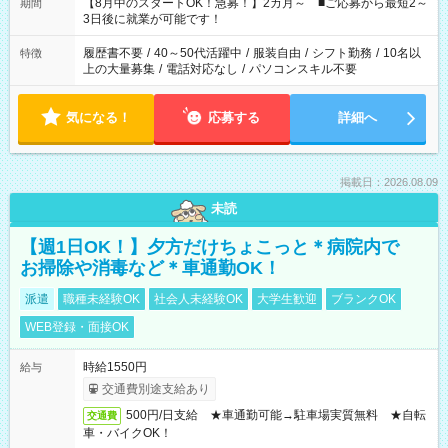
「できれば残業はしたくない」 など、ご希望を教えてください
【8月中のスタートOK！急募！】2カ月～ ■ご応募から最短2～
期間
ね。 ※Wワーク希望の方へ 今ご覧のお仕事で希望する勤務時間
3日後に就業が可能です！
と、もう1つのお仕事の勤務時間。 合計で週40時間を超える場
合は応募できません。
履歴書不要
/
40～50代活躍中
/
服装自由
/
シフト勤務
/
10名以
特徴
上の大量募集
/
電話対応なし
/
パソコンスキル不要
気になる！
応募する
詳細へ
掲載日：2026.08.09
未読
【週1日OK！】夕方だけちょこっと＊病院内で
お掃除や消毒など＊車通勤OK！
派遣
職種未経験OK
社会人未経験OK
大学生歓迎
ブランクOK
WEB登録・面接OK
時給1550円
給与
交通費別途支給あり
500円/日支給 ★車通勤可能→駐車場実質無料 ★自転
交通費
車・バイクOK！