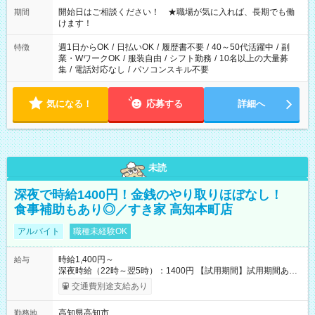
週40時間超の就業はご案内できません ※法令に基づき、週20時
開始日はご相談ください！ ★職場が気に入れば、長期でも働
期間
間以上勤務は社会保険への加入対象となります ※労働者派遣法
けます！
（日雇い派遣の原則禁止）により、短時間・短期間の就業はご
案内が難しい場合があります
週1日からOK
/
日払いOK
/
履歴書不要
/
40～50代活躍中
/
副
特徴
業・WワークOK
/
服装自由
/
シフト勤務
/
10名以上の大量募
集
/
電話対応なし
/
パソコンスキル不要
気になる！
応募する
詳細へ
未読
深夜で時給1400円！金銭のやり取りほぼなし！
食事補助もあり◎／すき家 高知本町店
アルバイト
職種未経験OK
時給1,400円～
給与
深夜時給（22時～翌5時）：1400円 【試用期間】試用期間あり
試用期間の長さ：1ヶ月 雇用形態、給与は本採用時と同じです。
交通費別途支給あり
試用期間の実態は30日（※条件変更なし）ですが、切り上げで
一ヶ月とさせていただきます。 研修制度あり：15時間(研修中も
高知県高知市
勤務地