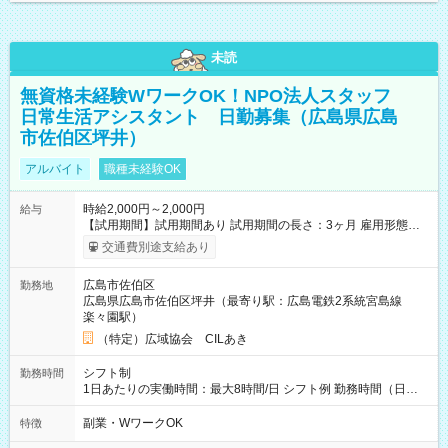
未読
無資格未経験WワークOK！NPO法人スタッフ
日常生活アシスタント 日勤募集（広島県広島
市佐伯区坪井）
アルバイト
職種未経験OK
時給2,000円～2,000円
給与
【試用期間】試用期間あり 試用期間の長さ：3ヶ月 雇用形態、
給与は本採用時と同じです。
交通費別途支給あり
広島市佐伯区
勤務地
広島県広島市佐伯区坪井（最寄り駅：広島電鉄2系統宮島線
楽々園駅）
（特定）広域協会 CILあき
シフト制
勤務時間
1日あたりの実働時間：最大8時間/日 シフト例 勤務時間（日
勤）・8時～18時 （実働時間8時間 待機休憩2時間）（日勤1回
あたりの給与 2万円）
副業・WワークOK
特徴