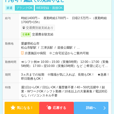
円も可！施設での見回りなど
派遣
ブランクOK
WEB登録・面接OK
時給1400円～ 夜勤時給1700円～ 日収2.5万円～（夜勤時給
給与
1700円×15h）
交通費別途支給あり
交通費全額支給
交通費
愛媛県松山市
勤務地
松山市駅駅
/
三津浜駅
/
道後公園駅
/
…
介護施設や病院 ※ご自宅近辺からご案内可能
≪シフト例≫ 10:00～15:00（実働5時間） 12:00～17:00（実働
勤務時間
5時間） 17:00～翌10:00（実働15時間）など ご希望に応じて、
働く時間は調整できます！ お気軽に担当へ相談ください！
3ヵ月までの短期 ※職場が気に入れば、長期もOK！ ★急募！
期間
即日勤務もOK！
週1日からOK
/
日払いOK
/
履歴書不要
/
40～50代活躍中
/
副
特徴
業・WワークOK
/
シフト勤務
/
10名以上の大量募集
/
電話対応
なし
/
パソコンスキル不要
気になる！
応募する
詳細へ