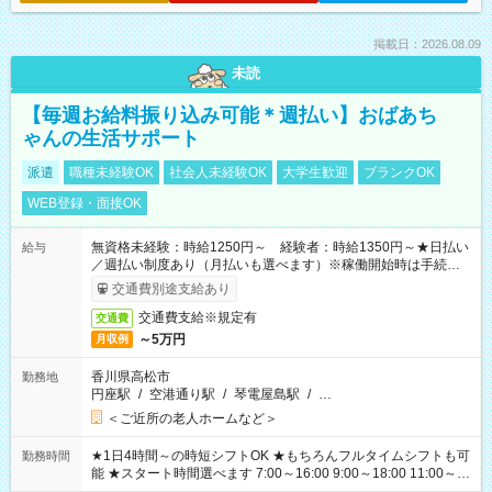
掲載日：2026.08.09
未読
【毎週お給料振り込み可能＊週払い】おばあち
ゃんの生活サポート
派遣
職種未経験OK
社会人未経験OK
大学生歓迎
ブランクOK
WEB登録・面接OK
無資格未経験：時給1250円～ 経験者：時給1350円～★日払い
給与
／週払い制度あり（月払いも選べます）※稼働開始時は手続き完
了次第のお支払いとなります。
交通費別途支給あり
交通費支給※規定有
交通費
～5万円
月収例
香川県高松市
勤務地
円座駅
/
空港通り駅
/
琴電屋島駅
/
…
＜ご近所の老人ホームなど＞
★1日4時間～の時短シフトOK ★もちろんフルタイムシフトも可
勤務時間
能 ★スタート時間選べます 7:00～16:00 9:00～18:00 11:00～
20:00 など 残業なし！ ※Wワークの場合、他のお仕事と合わせ