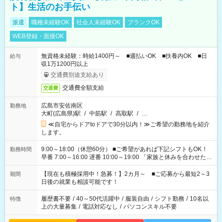
ト】生活のお手伝い
派遣
職種未経験OK
社会人未経験OK
ブランクOK
WEB登録・面接OK
無資格未経験：時給1400円～ ■週払いOK ■扶養内OK ■日
給与
収1万1200円以上
交通費別途支給あり
交通費全額支給
交通費
広島市安佐南区
勤務地
大町(広島県)駅
/
中筋駅
/
高取駅
/
…
≪自宅からドアtoドアで30分以内！≫ご希望の勤務地を紹介
します。
9:00～18:00（休憩60分） ■ご希望があれば下記シフトもOK！
勤務時間
早番 7:00～16:00 遅番 10:00～19:00 「家族と休みを合わせた
い」 「余裕を持って夕飯の準備がしたい」 「できれば残業はし
たくない」 など、ご希望を教えてくださいね。 ※Wワーク希望
【現在も積極採用中！急募！】2カ月～ ■ご応募から最短2～3
期間
の方へ 今ご覧のお仕事で希望する勤務時間と、もう1つのお仕事
日後の就業も相談可能です！
の勤務時間。 合計で週40時間を超える場合は応募できません。
履歴書不要
/
40～50代活躍中
/
服装自由
/
シフト勤務
/
10名以
特徴
上の大量募集
/
電話対応なし
/
パソコンスキル不要