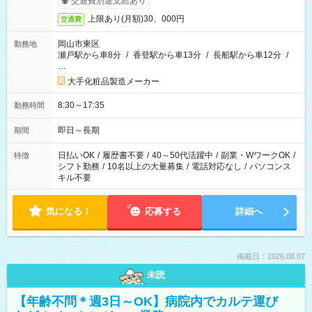
交通費別途支給あり
上限あり(月額)30、000円
交通費
岡山市東区
勤務地
瀬戸駅から車8分
/
香登駅から車13分
/
長船駅から車12分
/
…
大手化粧品製造メーカー
8:30～17:35
勤務時間
即日～長期
期間
日払いOK
/
履歴書不要
/
40～50代活躍中
/
副業・WワークOK
/
特徴
シフト勤務
/
10名以上の大量募集
/
電話対応なし
/
パソコンス
キル不要
気になる！
応募する
詳細へ
掲載日：2026.08.07
未読
【年齢不問＊週3日～OK】病院内でカルテ運び