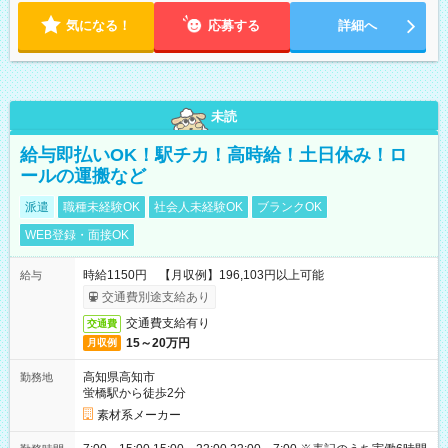
気になる！
応募する
詳細へ
未読
給与即払いOK！駅チカ！高時給！土日休み！ロ
ールの運搬など
派遣
職種未経験OK
社会人未経験OK
ブランクOK
WEB登録・面接OK
時給1150円 【月収例】196,103円以上可能
給与
交通費別途支給あり
交通費支給有り
交通費
15～20万円
月収例
高知県高知市
勤務地
蛍橋駅から徒歩2分
素材系メーカー