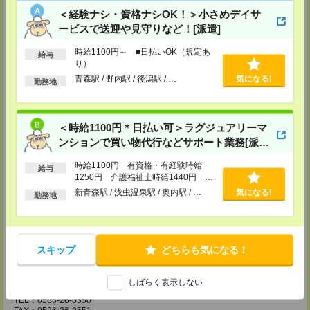
TEL：046-236-4110
＜経験ナシ・資格ナシOK！＞小さめデイサ
FAX：046-236-4120
ービスで送迎や見守りなど！[派遣]
MAIL：
info@n-workplace.jp
担当：派遣スタッフさん採用担当
受付可能日時：TEL:平日9:00～18:00 Web:24h受付OK
時給1100円～ ■日払いOK（規定あ
給与
り）
株式会社日本ワークプレイス 相模原事務所
青森駅 / 野内駅 / 後潟駅 / …
気になる!
勤務地
〒252-0231
神奈川県相模原市中央区相模原4-1-20 アルファビル 3F
TEL：042-786-5601
FAX：042-786-5602
＜時給1100円＊日払い可＞ラグジュアリーマ
MAIL：
info@n-workplace.jp
担当：派遣スタッフさん採用担当
ンションで買い物代行などサポート業務[派
受付可能日時：TEL:平日9:00～18:00 Web:24h受付OK
遣]
時給1100円 有資格・有経験時給
給与
株式会社日本ワークプレイス 平塚事務所
1250円 介護福祉士時給1440円 ■
〒254ー0811
日払いOK（規定あり）※即日払い不
新青森駅 / 浅虫温泉駅 / 奥内駅 / …
気になる!
神奈川県平塚市八重咲町 6ー1 平塚南口駅前ビル 6F
勤務地
可
TEL：0463-20-4080
FAX：0463-20-4081
MAIL：
info@n-workplace.jp
担当：派遣スタッフさん採用担当
受付可能日時：TEL:平日9:00～18:00 Web:24h受付OK
スキップ
どちらも気になる！
株式会社日本ワークプレイス 中部支店
〒491ー0858
しばらく表示しない
愛知県一宮市栄1ー3ー29 東海ビル 3F
TEL：0586-26-0550