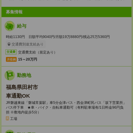
募集情報
給与
時給1130円 日額平均9040円/月額19万8880円/残込25万5360円
交通費別途支給あり
交通費支給（規定あり）
交通費
15～20万円
月収例
勤務地
福島県田村市
車通勤OK
JR磐越東線「磐城常葉駅」車5分会津バス・西会津町民バス「坂下営業所」
バス停下車 ★車・バイク・自転車通勤可（有料駐車場有/1日料金96円負
担 ※敷地内徒歩5分）
工場