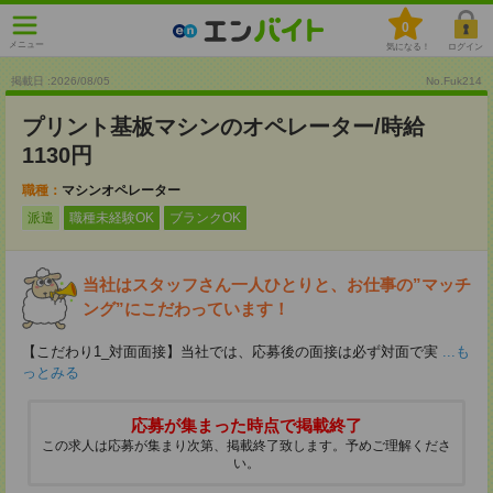
0
メニュー
気になる！
ログイン
掲載日 :2026
/
08
/
05
No.Fuk214
プリント基板マシンのオペレーター/時給
1130円
職種：
マシンオペレーター
派遣
職種未経験OK
ブランクOK
当社はスタッフさん一人ひとりと、お仕事の”マッチ
ング”にこだわっています！
【こだわり1_対面面接】当社では、応募後の面接は必ず対面で実
...も
っとみる
応募が集まった時点で掲載終了
この求人は応募が集まり次第、掲載終了致します。予めご理解くださ
い。