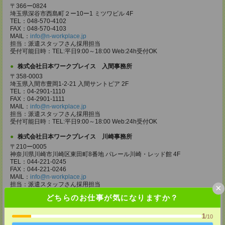
〒366ー0824
埼玉県深谷市西島町２ー10ー1 ミツワビル 4F
TEL：048-570-4102
FAX：048-570-4103
MAIL：
info@n-workplace.jp
担当：派遣スタッフさん採用担当
受付可能日時：TEL:平日9:00～18:00 Web:24h受付OK
株式会社日本ワークプレイス 入間事務所
〒358-0003
埼玉県入間市豊岡1-2-21 入間サントピア 2F
TEL：04-2901-1110
FAX：04-2901-1111
MAIL：
info@n-workplace.jp
担当：派遣スタッフさん採用担当
受付可能日時：TEL:平日9:00～18:00 Web:24h受付OK
株式会社日本ワークプレイス 川崎事務所
〒210ー0005
神奈川県川崎市川崎区東田町8番地 パレール川崎・レッド館 4F
TEL：044-221-0245
FAX：044-221-0246
MAIL：
info@n-workplace.jp
担当：派遣スタッフさん採用担当
×
受付可能日時：TEL:平日9:00～18:00 Web:24h受付OK
どちらのお仕事が気になりますか？
株式会社日本ワークプレイス 神奈川支店
1
/10
〒243ー0432
神奈川県海老名市中央2ー9ー50 海老名プライムタワー 7F