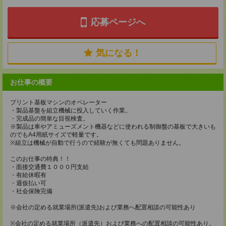
応募ページへ
気になる！
お仕事の概要
プリント基板マシンのオペレーター
・製品基盤を組立機械に投入していく作業。
・完成品の簡単な目視検査。
※製品は車やアミューズメント機器などに使われる制御盤の基板で大きいも
のでもA4用紙サイズで軽量です。
※組立は機械が自動で行うので経験が無くても問題ありません。
このお仕事の特典！！
・面接交通費１０００円支給
・有給休暇有
・週仮払い可
・社会保険完備
※会社の定める就業場所(派遣先)および業務へ配置相談の可能性あり
※会社の定める就業場所（派遣先）および業務への配置相談の可能性あり。