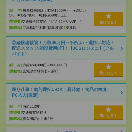
[給 与]
無資格未経験：時給1200円～ ■週払い
OK ■扶養内OK ■日収9600円以上
[交通費]
交通費全額支給（ガソリン代もOK！）
気になる！
[勤務地]
二本松駅
/
杉田(福島県)駅
/
安達駅
◎経験者歓迎！月収45万円～/日払い・週払い対応！
配送スタッフ/初期費用0円！【JCSロジスコ】[アル
バイト]
[給 与]
月給450,000円～800,000円
[勤務地]
宮城県宮城郡七ヶ浜町
気になる！
座り仕事！給与即払いOK！高時給！食品の検査、
PC入力[派遣]
[給 与]
時給1120円
[交通費]
交通費支給有り
気になる！
[勤務地]
喜久田駅から車4分