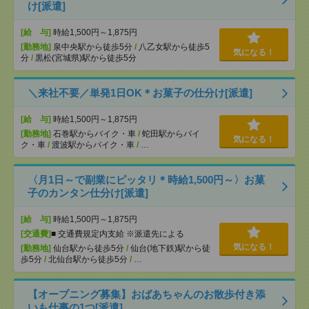
け[派遣]
[給 与]
時給1,500円～1,875円
[勤務地]
泉中央駅から徒歩5分
/
八乙女駅から徒歩5
気になる！
分
/
黒松(宮城県)駅から徒歩5分
＼来社不要／単発1日OK＊お菓子の仕分け[派遣]
[給 与]
時給1,500円～1,875円
[勤務地]
石巻駅からバイク・車
/
蛇田駅からバイ
気になる！
ク・車
/
渡波駅からバイク・車
/
…
〈月1日～で副業にピッタリ＊時給1,500円～〉お菓
子のカンタン仕分け[派遣]
[給 与]
時給1,500円～1,875円
[交通費]
■ 交通費規定内支給 ※派遣先による
気になる！
[勤務地]
仙台駅から徒歩5分
/
仙台(地下鉄)駅から徒
歩5分
/
北仙台駅から徒歩5分
/
…
【オープニング募集】おばあちゃんのお散歩付き添
いも仕事の1つ[派遣]