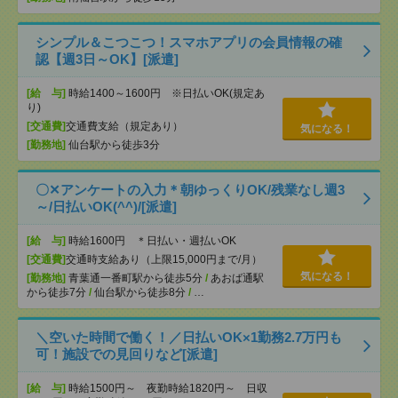
シンプル＆こつこつ！スマホアプリの会員情報の確
認【週3日～OK】[派遣]
[給 与]
時給1400～1600円 ※日払いOK(規定あ
り)
[交通費]
交通費支給（規定あり）
気になる！
[勤務地]
仙台駅から徒歩3分
〇✕アンケートの入力＊朝ゆっくりOK/残業なし週3
～/日払いOK(^^)/[派遣]
[給 与]
時給1600円 ＊日払い・週払いOK
[交通費]
交通時支給あり（上限15,000円まで/月）
気になる！
[勤務地]
青葉通一番町駅から徒歩5分
/
あおば通駅
から徒歩7分
/
仙台駅から徒歩8分
/
…
＼空いた時間で働く！／日払いOK×1勤務2.7万円も
可！施設での見回りなど[派遣]
[給 与]
時給1500円～ 夜勤時給1820円～ 日収