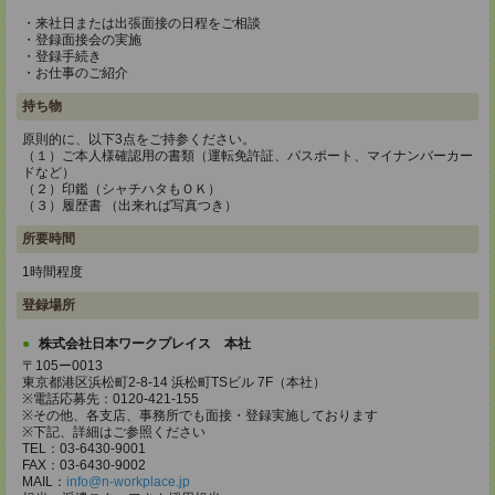
・来社日または出張面接の日程をご相談
・登録面接会の実施
・登録手続き
・お仕事のご紹介
持ち物
原則的に、以下3点をご持参ください。
（１）ご本人様確認用の書類（運転免許証、パスポート、マイナンバーカー
ドなど）
（２）印鑑（シャチハタもＯＫ）
（３）履歴書 （出来れば写真つき）
所要時間
1時間程度
登録場所
株式会社日本ワークプレイス 本社
〒105ー0013
東京都港区浜松町2-8-14 浜松町TSビル 7F（本社）
※電話応募先：0120-421-155
※その他、各支店、事務所でも面接・登録実施しております
※下記、詳細はご参照ください
TEL：03-6430-9001
FAX：03-6430-9002
MAIL：
info@n-workplace.jp