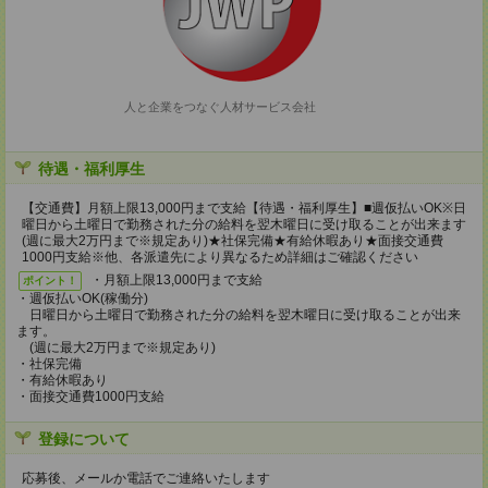
人と企業をつなぐ人材サービス会社
待遇・福利厚生
【交通費】月額上限13,000円まで支給【待遇・福利厚生】■週仮払いOK※日
曜日から土曜日で勤務された分の給料を翌木曜日に受け取ることが出来ます
(週に最大2万円まで※規定あり)★社保完備★有給休暇あり★面接交通費
1000円支給※他、各派遣先により異なるため詳細はご確認ください
・月額上限13,000円まで支給
ポイント！
・週仮払いOK(稼働分)
日曜日から土曜日で勤務された分の給料を翌木曜日に受け取ることが出来
ます。
(週に最大2万円まで※規定あり)
・社保完備
・有給休暇あり
・面接交通費1000円支給
登録について
応募後、メールか電話でご連絡いたします