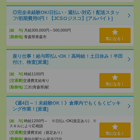
◎完全未経験OK/日払い・週払い対応！配送スタッ
フ/初期費用0円！【JCSロジスコ】[アルバイト]
[給 与]
月給300,000円～500,000円
[勤務地]
青森県青森市
気になる！
座り仕事！給与即払いOK！高時給！土日休み！半田
付け、検査[派遣]
[給 与]
時給1100円
[交通費]
交通費支給有り
気になる！
[勤務地]
三沢(青森県)駅
《週4日～！未経験OK！》倉庫内でもくもくピッキ
ング作業！[派遣]
[給 与]
時給1200円～ ※日払いOK(規定あり) ※
スキルにより応相談
[交通費]
交通費支給（規定あり）
気になる！
[勤務地]
南仙台駅から徒歩15分