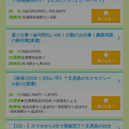
フ/初期費用0円！【JCSロジスコ】[アルバイト]
[給 与]
月給300,000円～500,000円
[勤務地]
宮城県宮城郡七ヶ浜町
気になる！
座り仕事！給与即払いOK！日勤のお仕事！農業用苗
の軽作業[派遣]
[給 与]
時給1070円
[交通費]
交通費支給有り
気になる！
[勤務地]
松川駅から車16分
《単発1日OK！日払い可》＊文房具のモクモクシー
ル貼り[派遣]
[給 与]
時給1,500円～1,875円
[交通費]
■ 交通費規定内支給 ※派遣先による
気になる！
[勤務地]
南仙台駅から徒歩5分
/
長町駅から徒歩5分
/
長町南駅から徒歩5分
/
…
【1日～】スマホから3分で登録完了＊文房具の仕分