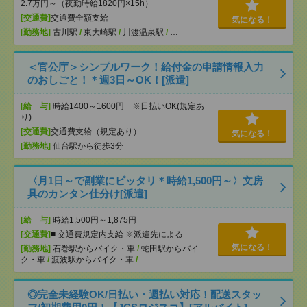
2.7万円～（夜勤時給1820円×15h）
[交通費]
交通費全額支給
気になる！
[勤務地]
古川駅
/
東大崎駅
/
川渡温泉駅
/
…
＜官公庁＞シンプルワーク！給付金の申請情報入力
のおしごと！＊週3日～OK！[派遣]
[給 与]
時給1400～1600円 ※日払いOK(規定あ
り)
[交通費]
交通費支給（規定あり）
気になる！
[勤務地]
仙台駅から徒歩3分
〈月1日～で副業にピッタリ＊時給1,500円～〉文房
具のカンタン仕分け[派遣]
[給 与]
時給1,500円～1,875円
[交通費]
■ 交通費規定内支給 ※派遣先による
気になる！
[勤務地]
石巻駅からバイク・車
/
蛇田駅からバイ
ク・車
/
渡波駅からバイク・車
/
…
◎完全未経験OK/日払い・週払い対応！配送スタッ