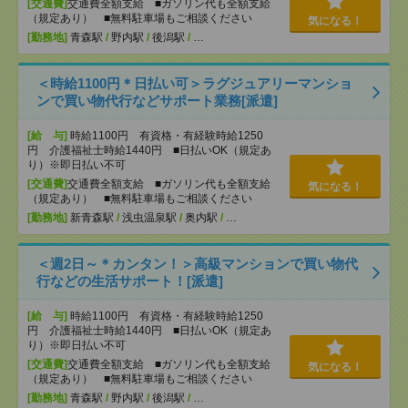
[交通費]
交通費全額支給 ■ガソリン代も全額支給
（規定あり） ■無料駐車場もご相談ください
気になる！
[勤務地]
青森駅
/
野内駅
/
後潟駅
/
…
＜時給1100円＊日払い可＞ラグジュアリーマンショ
ンで買い物代行などサポート業務[派遣]
[給 与]
時給1100円 有資格・有経験時給1250
円 介護福祉士時給1440円 ■日払いOK（規定あ
り）※即日払い不可
[交通費]
交通費全額支給 ■ガソリン代も全額支給
気になる！
（規定あり） ■無料駐車場もご相談ください
[勤務地]
新青森駅
/
浅虫温泉駅
/
奥内駅
/
…
＜週2日～＊カンタン！＞高級マンションで買い物代
行などの生活サポート！[派遣]
[給 与]
時給1100円 有資格・有経験時給1250
円 介護福祉士時給1440円 ■日払いOK（規定あ
り）※即日払い不可
[交通費]
交通費全額支給 ■ガソリン代も全額支給
気になる！
（規定あり） ■無料駐車場もご相談ください
[勤務地]
青森駅
/
野内駅
/
後潟駅
/
…