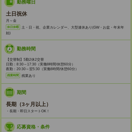
勤務曜日
土日祝休
月～金
土・日・祝、企業カレンダー、大型連休あり(GW・お盆・年末年
休日休暇
始)
勤務時間
【交替制】5勤2休2交替
日勤：8:30～17:30（実働8時間/休憩60分）
夜勤：20:30～翌5:30（実働8時間/休憩60分）
残業あり
残業時間
期間
長期（3ヶ月以上）
・長期・即日スタートOK！
応募資格・条件