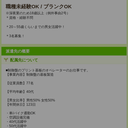
職種未経験OK / ブランクOK
※深夜業のため18歳以上（例外事由2号）
＊資格・経験不問
＊20～55歳くらいまでの男女活躍中！
＊3名募集！
派遣先の概要
配属先について
■制御盤のプリント基板のオペレーターのお仕事です。
【事業内容】制御盤の基板製造
【従業員数】77名
【平均年齢】40代
【男女比率】男性50% 女性50%
【年間休日】123日
・車/バイク通勤OK
・空調設備完備
・40代活躍中
・50代活躍中