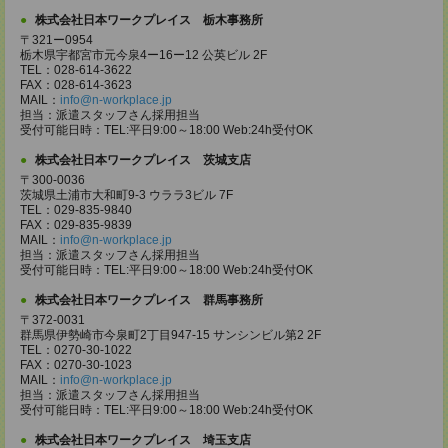
株式会社日本ワークプレイス 栃木事務所
〒321ー0954
栃木県宇都宮市元今泉4ー16ー12 公英ビル 2F
TEL：028-614-3622
FAX：028-614-3623
MAIL：
info@n-workplace.jp
担当：派遣スタッフさん採用担当
受付可能日時：TEL:平日9:00～18:00 Web:24h受付OK
株式会社日本ワークプレイス 茨城支店
〒300-0036
茨城県土浦市大和町9-3 ウララ3ビル 7F
TEL：029-835-9840
FAX：029-835-9839
MAIL：
info@n-workplace.jp
担当：派遣スタッフさん採用担当
受付可能日時：TEL:平日9:00～18:00 Web:24h受付OK
株式会社日本ワークプレイス 群馬事務所
〒372-0031
群馬県伊勢崎市今泉町2丁目947-15 サンシンビル第2 2F
TEL：0270-30-1022
FAX：0270-30-1023
MAIL：
info@n-workplace.jp
担当：派遣スタッフさん採用担当
受付可能日時：TEL:平日9:00～18:00 Web:24h受付OK
株式会社日本ワークプレイス 埼玉支店