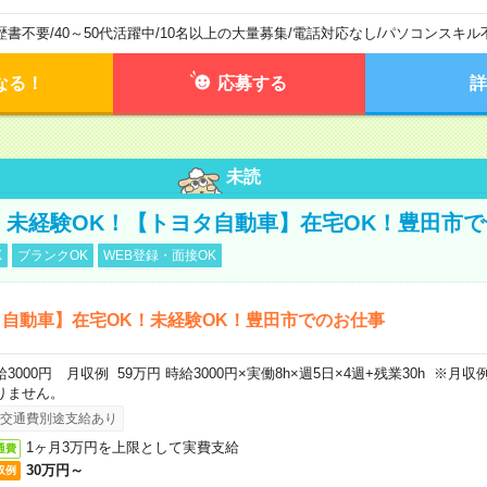
歴書不要
/
40～50代活躍中
/
10名以上の大量募集
/
電話対応なし
/
パソコンスキル
なる！
応募する
詳
未読
円！未経験OK！【トヨタ自動車】在宅OK！豊田市
K
ブランクOK
WEB登録・面接OK
自動車】在宅OK！未経験OK！豊田市でのお仕事
給3000円 月収例 59万円 時給3000円×実働8h×週5日×4週+残業30h ※
りません。
交通費別途支給あり
1ヶ月3万円を上限として実費支給
通費
30万円～
収例