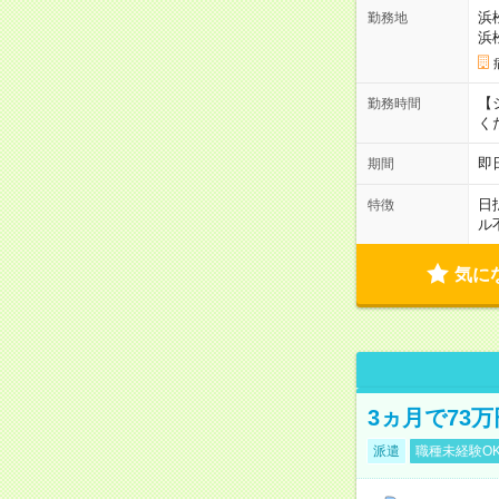
浜
勤務地
浜
【シ
勤務時間
く
即
期間
日
特徴
ル
気に
3ヵ月で73
派遣
職種未経験O