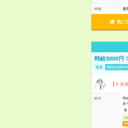
履
特徴
気に
時給3000
派遣
職種未経験O
【トヨタ
時
給与
あ
交
月