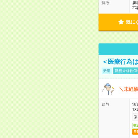
履
特徴
不
気に
＜医療行為は
派遣
職種未経験O
＼未経験
無
給与
18
交
月