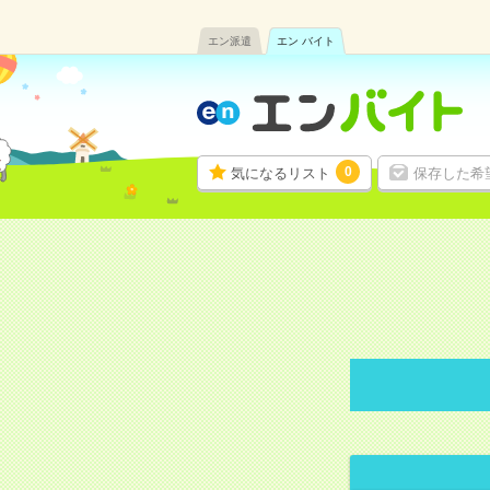
エン派遣
エン バイト
0
気になるリスト
保存した希