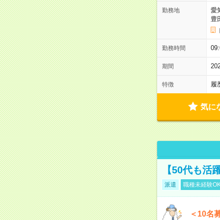
愛
勤務地
豊
09
勤務時間
2
期間
履
特徴
気に
【50代も活
派遣
職種未経験O
＜10名