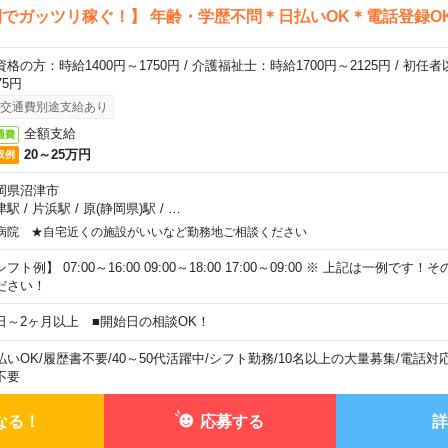
でガッツリ稼ぐ！】 年齢・学歴不問＊日払いOK＊電話登録O
資格の方：時給1400円～1750円 / 介護福祉士：時給1700円～2125円 / 初任
75円
交通費別途支給あり
全額支給
通費
20～25万円
収例
岡県沼津市
津駅
/
片浜駅
/
原(静岡県)駅
/
…
病院 ★自宅近くの施設がいいなど勤務地ご相談ください
フト例】 07:00～16:00 09:00～18:00 17:00～09:00 ※ 上記は一例で
ださい！
日～2ヶ月以上 ■開始日の相談OK！
払いOK
/
履歴書不要
/
40～50代活躍中
/
シフト勤務
/
10名以上の大量募集
/
電話対
不要
なる！
応募する
詳