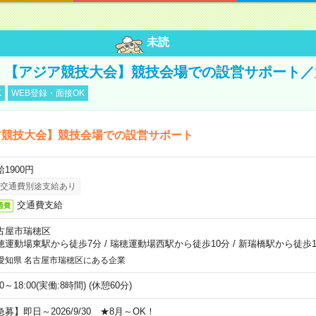
未読
円！【アジア競技大会】競技会場での設営サポート
K
WEB登録・面接OK
ア競技大会】競技会場での設営サポート
1900円
交通費別途支給あり
交通費支給
通費
古屋市瑞穂区
穂運動場東駅から徒歩7分
/
瑞穂運動場西駅から徒歩10分
/
新瑞橋駅から徒歩1
愛知県 名古屋市瑞穂区にある企業
00～18:00(実働:8時間) (休憩60分)
急募】即日～2026/9/30 ★8月～OK！