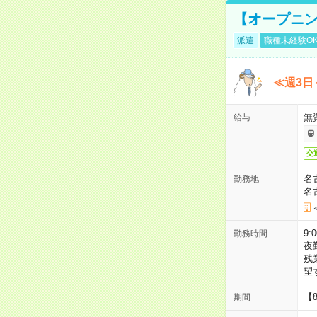
【オープニン
派遣
職種未経験O
≪週3日
無
給与
交
名
勤務地
名
9:
勤務時間
夜
残
望
【
期間