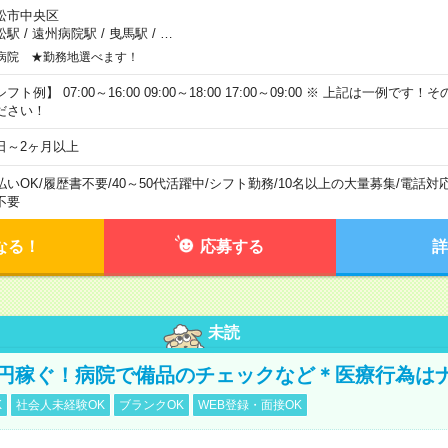
松市中央区
松駅
/
遠州病院駅
/
曳馬駅
/
…
病院 ★勤務地選べます！
フト例】 07:00～16:00 09:00～18:00 17:00～09:00 ※ 上記は一例で
ださい！
日～2ヶ月以上
払いOK
/
履歴書不要
/
40～50代活躍中
/
シフト勤務
/
10名以上の大量募集
/
電話対
不要
なる！
応募する
詳
未読
万円稼ぐ！病院で備品のチェックなど＊医療行為は
K
社会人未経験OK
ブランクOK
WEB登録・面接OK