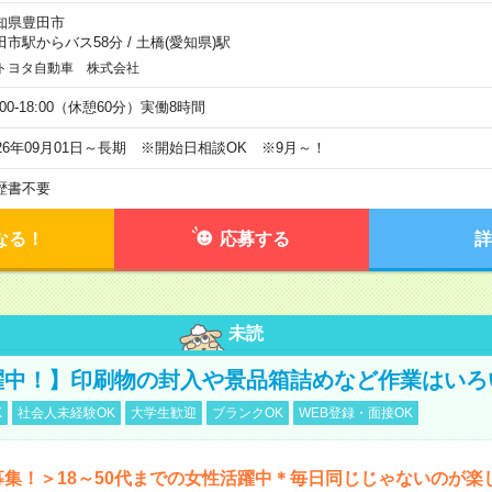
知県豊田市
田市駅からバス58分
/
土橋(愛知県)駅
トヨタ自動車 株式会社
:00-18:00（休憩60分）実働8時間
026年09月01日～長期 ※開始日相談OK ※9月～！
歴書不要
なる！
応募する
詳
未読
躍中！】印刷物の封入や景品箱詰めなど作業はいろ
K
社会人未経験OK
大学生歓迎
ブランクOK
WEB登録・面接OK
募集！＞18～50代までの女性活躍中＊毎日同じじゃないのが楽