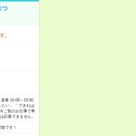
1つ
です。
番 10:00～19:00
がしたい」 「できれば
 今ご覧のお仕事で希
合は応募できません。
可能です！