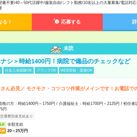
歴書不要
/
40～50代活躍中
/
服装自由
/
シフト勤務
/
10名以上の大量募集
/
電話対応
要
なる！
応募する
詳
未読
ナシ＞時給1400円！病院で備品のチェックなど
K
社会人未経験OK
ブランクOK
WEB登録・面接OK
さん必見／ モクモク・コツコツ作業がメインです！お電話で
資格の方：時給1400円～1750円 / 介護福祉士：時給1700円～2125円 / 初任
75円
交通費別途支給あり
全額支給
通費
20～25万円
収例