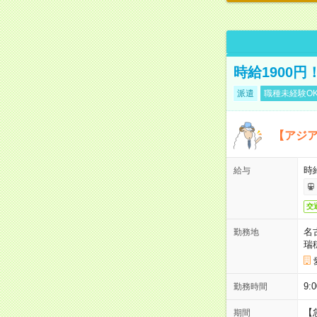
時給1900
派遣
職種未経験O
【アジ
時給
給与
交
名
勤務地
瑞
9:
勤務時間
【
期間