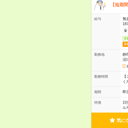
【短期間
無
給与
18
交
月
静
勤務地
沼
【シ
勤務時間
く
即
期間
日
特徴
ル
気に