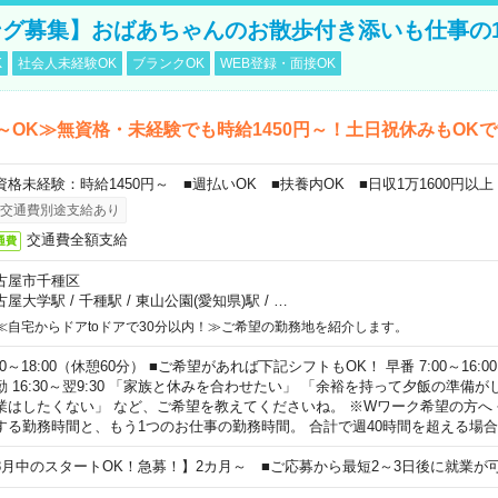
グ募集】おばあちゃんのお散歩付き添いも仕事の
K
社会人未経験OK
ブランクOK
WEB登録・面接OK
～OK≫無資格・未経験でも時給1450円～！土日祝休みもOK
資格未経験：時給1450円～ ■週払いOK ■扶養内OK ■日収1万1600円以上
交通費別途支給あり
交通費全額支給
通費
古屋市千種区
古屋大学駅
/
千種駅
/
東山公園(愛知県)駅
/
…
≪自宅からドアtoドアで30分以内！≫ご希望の勤務地を紹介します。
00～18:00（休憩60分） ■ご希望があれば下記シフトもOK！ 早番 7:00～16:00 遅
勤 16:30～翌9:30 「家族と休みを合わせたい」 「余裕を持って夕飯の準備
業はしたくない」 など、ご希望を教えてくださいね。 ※Wワーク希望の方へ
する勤務時間と、もう1つのお仕事の勤務時間。 合計で週40時間を超える場
8月中のスタートOK！急募！】2カ月～ ■ご応募から最短2～3日後に就業が