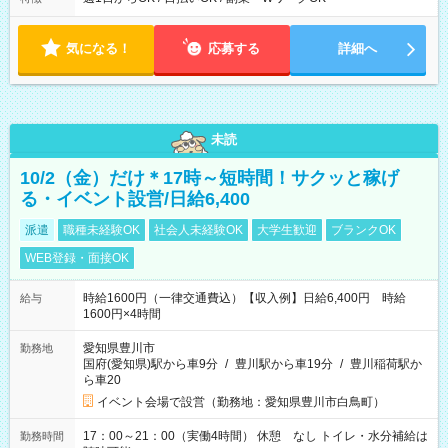
時から19時 ■12時から21時 など ※訪問先により変動 ※曜日固
定（毎週同じ曜日勤務）
気になる！
応募する
詳細へ
未読
10/2（金）だけ＊17時～短時間！サクッと稼げ
る・イベント設営/日給6,400
派遣
職種未経験OK
社会人未経験OK
大学生歓迎
ブランクOK
WEB登録・面接OK
時給1600円（一律交通費込）【収入例】日給6,400円 時給
給与
1600円×4時間
愛知県豊川市
勤務地
国府(愛知県)駅から車9分
/
豊川駅から車19分
/
豊川稲荷駅か
ら車20
イベント会場で設営（勤務地：愛知県豊川市白鳥町）
17：00～21：00（実働4時間） 休憩 なし トイレ・水分補給は
勤務時間