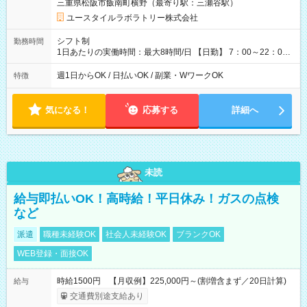
三重県松阪市飯南町横野（最寄り駅：三瀬谷駅）
※ 雇用形態と給与に、本採用時と異なる部分があります。 雇用
形態：本採用時と同じです。 給与：時給 1,090円以上
ユースタイルラボラトリー株式会社
シフト制
勤務時間
1日あたりの実働時間：最大8時間/日 【日勤】 7：00～22：00
の間で8時間勤務（休憩時間は法定通り） ※週1日～OK ／ 夜勤
なし ＊＊ 勤務時間例 ＊＊ ■8時から17時 ■9時から18時 ■10
週1日からOK / 日払いOK / 副業・WワークOK
特徴
時から19時 ■12時から21時 など ※訪問先により変動 ※曜日固
定（毎週同じ曜日勤務）
気になる！
応募する
詳細へ
未読
給与即払いOK！高時給！平日休み！ガスの点検
など
派遣
職種未経験OK
社会人未経験OK
ブランクOK
WEB登録・面接OK
時給1500円 【月収例】225,000円～(割増含まず／20日計算)
給与
交通費別途支給あり