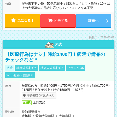
履歴書不要
/
40～50代活躍中
/
服装自由
/
シフト勤務
/
10名以
特徴
上の大量募集
/
電話対応なし
/
パソコンスキル不要
気になる！
応募する
詳細へ
掲載日：2026.08.07
未読
【医療行為はナシ】時給1400円！病院で備品の
チェックなど＊
派遣
職種未経験OK
社会人未経験OK
ブランクOK
WEB登録・面接OK
無資格の方：時給1400円～1750円 / 介護福祉士：時給1700円～
給与
2125円 / 初任者以上：時給1500円～1875円
交通費別途支給あり
全額支給
交通費
愛知県豊橋市
勤務地
豊橋駅
/
愛知大学前駅
/
大清水駅
/
…