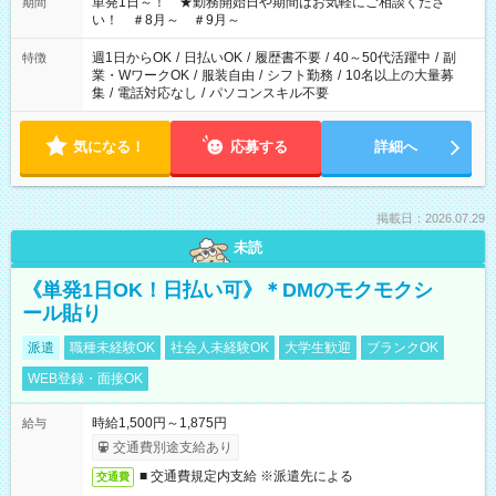
単発1日～！ ★勤務開始日や期間はお気軽にご相談くださ
期間
い！ ＃8月～ ＃9月～
週1日からOK
/
日払いOK
/
履歴書不要
/
40～50代活躍中
/
副
特徴
業・WワークOK
/
服装自由
/
シフト勤務
/
10名以上の大量募
集
/
電話対応なし
/
パソコンスキル不要
気になる！
応募する
詳細へ
掲載日：2026.07.29
未読
《単発1日OK！日払い可》＊DMのモクモクシ
ール貼り
派遣
職種未経験OK
社会人未経験OK
大学生歓迎
ブランクOK
WEB登録・面接OK
時給1,500円～1,875円
給与
交通費別途支給あり
■ 交通費規定内支給 ※派遣先による
交通費