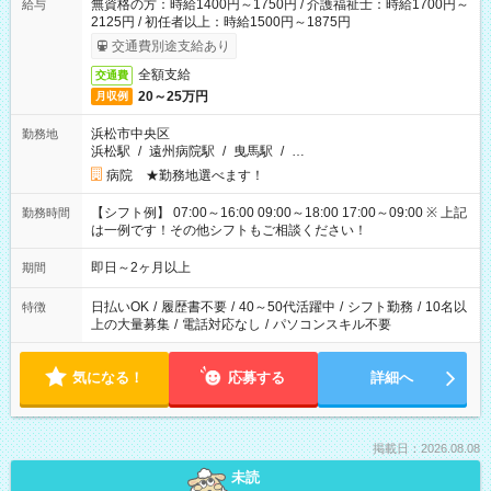
無資格の方：時給1400円～1750円 / 介護福祉士：時給1700円～
給与
2125円 / 初任者以上：時給1500円～1875円
交通費別途支給あり
全額支給
交通費
20～25万円
月収例
浜松市中央区
勤務地
浜松駅
/
遠州病院駅
/
曳馬駅
/
…
病院 ★勤務地選べます！
【シフト例】 07:00～16:00 09:00～18:00 17:00～09:00 ※ 上記
勤務時間
は一例です！その他シフトもご相談ください！
即日～2ヶ月以上
期間
日払いOK
/
履歴書不要
/
40～50代活躍中
/
シフト勤務
/
10名以
特徴
上の大量募集
/
電話対応なし
/
パソコンスキル不要
気になる！
応募する
詳細へ
掲載日：2026.08.08
未読