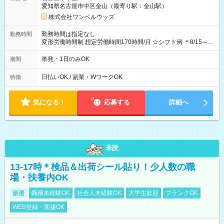
期間なし
愛知県名古屋市中区金山（最寄り駅：金山駅）
株式会社ワンベルウッズ
勤務時間は指定なし
勤務時間
変形労働時間制 想定労働時間170時間/月 ☆シフト例 ＊8/15～
10/26 全日共通 08：00～12：00 17：00～21：00 ＊8/31
～9/19のみ下記シフトもあります！ 12：00～16：00 ＊9/6～
単発・1日のみOK
期間
10/6、10/11～26のみ下記シフトもあります！ 07：00～11：
00
日払いOK / 副業・WワークOK
特徴
気になる！
応募する
詳細へ
未読
13-17時＊検品＆出荷シール貼り！少人数の職
場・扶養内OK
派遣
職種未経験OK
社会人未経験OK
大学生歓迎
ブランクOK
WEB登録・面接OK