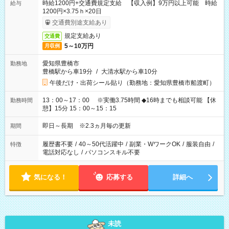
時給1200円+交通費規定支給 【収入例】9万円以上可能 時給
給与
1200円×3.75ｈ×20日
交通費別途支給あり
規定支給あり
交通費
5～10万円
月収例
愛知県豊橋市
勤務地
豊橋駅から車19分
/
大清水駅から車10分
午後だけ・出荷シール貼り（勤務地：愛知県豊橋市船渡町）
13：00～17：00 ※実働3.75時間 ◆16時までも相談可能 【休
勤務時間
憩】15分 15：00～15：15
即日～長期 ※2.3ヵ月毎の更新
期間
履歴書不要
/
40～50代活躍中
/
副業・WワークOK
/
服装自由
/
特徴
電話対応なし
/
パソコンスキル不要
気になる！
応募する
詳細へ
未読