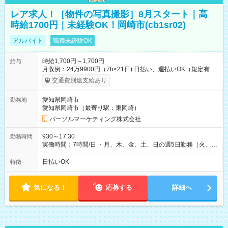
レア求人！［物件の写真撮影］8月スタート｜高
時給1700円｜未経験OK！岡崎市(cb1sr02)
アルバイト
職種未経験OK
時給1,700円～1,700円
給与
月収例：24万9900円（7h×21日) 日払い、週払いOK（規定有
り） 【試用期間】試用期間なし
交通費別途支給あり
愛知県岡崎市
勤務地
愛知県岡崎市（最寄り駅：東岡崎）
パーソルマーケティング株式会社
930～17:30
勤務時間
実働時間：7時間/日 ・月、木、金、土、日の週5日勤務（火、水
は固定休です／夏季、年末年始等、長期休暇有り！） ・ワンシ
フト！ 残業ほぼナシ（0～5h/月）
日払いOK
特徴
気になる！
応募する
詳細へ