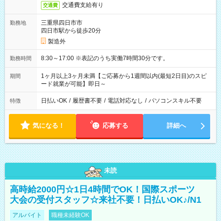
交通費支給有り
交通費
三重県四日市市
勤務地
四日市駅から徒歩20分
製造外
8:30～17:00 ※表記のうち実働7時間30分です。
勤務時間
1ヶ月以上3ヶ月未満【ご応募から1週間以内(最短2日目)のスピ
期間
ード就業が可能】即日～
日払いOK
/
履歴書不要
/
電話対応なし
/
パソコンスキル不要
特徴
気になる！
応募する
詳細へ
未読
高時給2000円☆1日4時間でOK！国際スポーツ
大会の受付スタッフ☆来社不要！日払いOK♪/N1
アルバイト
職種未経験OK