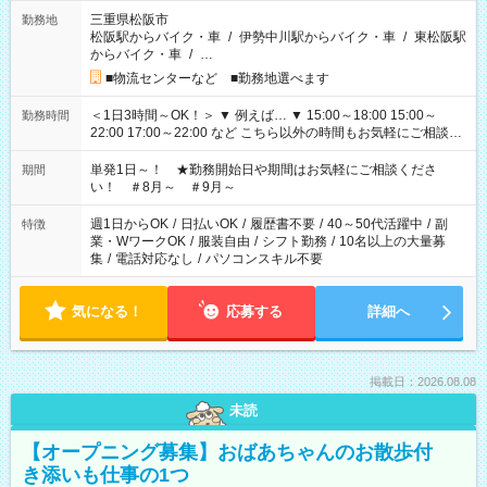
三重県松阪市
勤務地
松阪駅からバイク・車
/
伊勢中川駅からバイク・車
/
東松阪駅
からバイク・車
/
…
■物流センターなど ■勤務地選べます
＜1日3時間～OK！＞ ▼ 例えば… ▼ 15:00～18:00 15:00～
勤務時間
22:00 17:00～22:00 など こちら以外の時間もお気軽にご相談く
ださい！
単発1日～！ ★勤務開始日や期間はお気軽にご相談くださ
期間
い！ ＃8月～ ＃9月～
週1日からOK
/
日払いOK
/
履歴書不要
/
40～50代活躍中
/
副
特徴
業・WワークOK
/
服装自由
/
シフト勤務
/
10名以上の大量募
集
/
電話対応なし
/
パソコンスキル不要
気になる！
応募する
詳細へ
掲載日：2026.08.08
未読
【オープニング募集】おばあちゃんのお散歩付
き添いも仕事の1つ