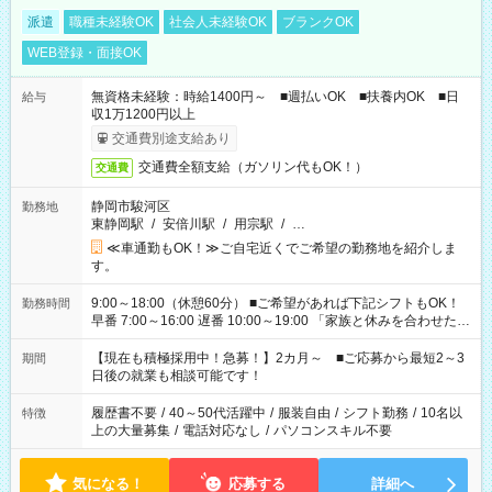
派遣
職種未経験OK
社会人未経験OK
ブランクOK
WEB登録・面接OK
無資格未経験：時給1400円～ ■週払いOK ■扶養内OK ■日
給与
収1万1200円以上
交通費別途支給あり
交通費全額支給（ガソリン代もOK！）
交通費
静岡市駿河区
勤務地
東静岡駅
/
安倍川駅
/
用宗駅
/
…
≪車通勤もOK！≫ご自宅近くでご希望の勤務地を紹介しま
す。
9:00～18:00（休憩60分） ■ご希望があれば下記シフトもOK！
勤務時間
早番 7:00～16:00 遅番 10:00～19:00 「家族と休みを合わせた
い」 「余裕を持って夕飯の準備がしたい」 「できれば残業はし
たくない」 など、ご希望を教えてくださいね。 ※Wワーク希望
【現在も積極採用中！急募！】2カ月～ ■ご応募から最短2～3
期間
の方へ 今ご覧のお仕事で希望する勤務時間と、もう1つのお仕事
日後の就業も相談可能です！
の勤務時間。 合計で週40時間を超える場合は応募できません。
履歴書不要
/
40～50代活躍中
/
服装自由
/
シフト勤務
/
10名以
特徴
上の大量募集
/
電話対応なし
/
パソコンスキル不要
気になる！
応募する
詳細へ