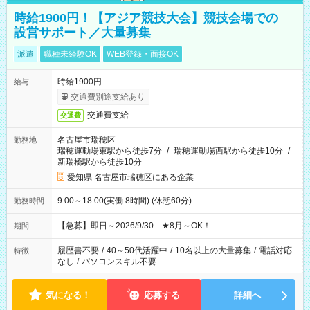
時給1900円！【アジア競技大会】競技会場での
設営サポート／大量募集
派遣
職種未経験OK
WEB登録・面接OK
時給1900円
給与
交通費別途支給あり
交通費支給
交通費
名古屋市瑞穂区
勤務地
瑞穂運動場東駅から徒歩7分
/
瑞穂運動場西駅から徒歩10分
/
新瑞橋駅から徒歩10分
愛知県 名古屋市瑞穂区にある企業
9:00～18:00(実働:8時間) (休憩60分)
勤務時間
【急募】即日～2026/9/30 ★8月～OK！
期間
履歴書不要
/
40～50代活躍中
/
10名以上の大量募集
/
電話対応
特徴
なし
/
パソコンスキル不要
気になる！
応募する
詳細へ