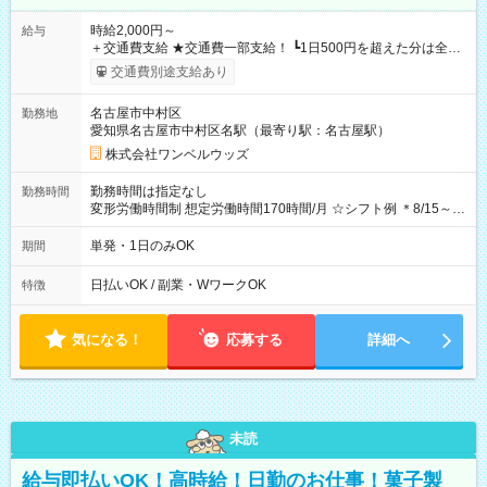
時給2,000円～
給与
＋交通費支給 ★交通費一部支給！ ┗1日500円を超えた分は全額
支給！ ※往復500円以内の方は自己負担となります ★日払い
交通費別途支給あり
OK！（規定あり） ┗働いたその日に現金GET♪ お仕事後はコン
ビニATMから 日払い分を引き落とせます！ 【試用期間】試用
名古屋市中村区
勤務地
期間なし
愛知県名古屋市中村区名駅（最寄り駅：名古屋駅）
株式会社ワンベルウッズ
勤務時間は指定なし
勤務時間
変形労働時間制 想定労働時間170時間/月 ☆シフト例 ＊8/15～
10/26 全日共通 08：00～12：00 17：00～21：00 ＊8/31
～9/19のみ下記シフトもあります！ 12：00～16：00 ＊9/6～
単発・1日のみOK
期間
10/6、10/11～26のみ下記シフトもあります！ 07：00～11：
00
日払いOK / 副業・WワークOK
特徴
気になる！
応募する
詳細へ
未読
給与即払いOK！高時給！日勤のお仕事！菓子製