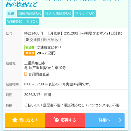
品の検品など
派遣
職種未経験OK
社会人未経験OK
ブランクOK
WEB登録・面接OK
時給1400円 【月収例】235,200円～(割増含まず／21日計算)
給与
交通費別途支給あり
交通費支給有り
交通費
20～25万円
月収例
三重県亀山市
勤務地
亀山(三重県)駅から車10分
食品関連企業
8:00～17:00 ※表記のうち実働8時間です。
勤務時間
2026/8/17～長期
期間
日払いOK
/
履歴書不要
/
電話対応なし
/
パソコンスキル不要
特徴
気になる！
応募する
詳細へ