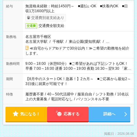
無資格未経験：時給1450円～ ■週払いOK ■扶養内OK ■日
給与
収1万1600円以上
交通費別途支給あり
交通費全額支給
交通費
名古屋市千種区
勤務地
名古屋大学駅
/
千種駅
/
東山公園(愛知県)駅
/
…
≪自宅からドアtoドアで30分以内！≫ご希望の勤務地を紹介
します。
9:00～18:00（休憩60分） ■ご希望があれば下記シフトもOK！
勤務時間
早番 7:00～16:00 遅番 10:00～19:00 夜勤 16:30～翌9:30 「家族
と休みを合わせたい」 「余裕を持って夕飯の準備がしたい」
「できれば残業はしたくない」 など、ご希望を教えてください
【8月中のスタートOK！急募！】2カ月～ ■ご応募から最短2～
期間
ね。 ※Wワーク希望の方へ 今ご覧のお仕事で希望する勤務時間
3日後に就業が可能です！
と、もう1つのお仕事の勤務時間。 合計で週40時間を超える場
合は応募できません。
履歴書不要
/
40～50代活躍中
/
服装自由
/
シフト勤務
/
10名以
特徴
上の大量募集
/
電話対応なし
/
パソコンスキル不要
気になる！
応募する
詳細へ
掲載日：2026.08.08