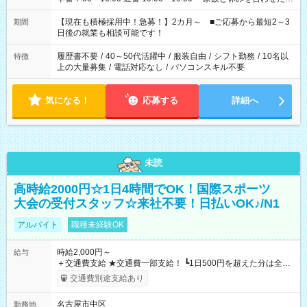
い」 「余裕を持って夕飯の準備がしたい」 「できれば残業はし
たくない」 など、ご希望を教えてくださいね。 ※Wワーク希望
【現在も積極採用中！急募！】2カ月～ ■ご応募から最短2～3
期間
の方へ 今ご覧のお仕事で希望する勤務時間と、もう1つのお仕事
日後の就業も相談可能です！
の勤務時間。 合計で週40時間を超える場合は応募できません。
履歴書不要
/
40～50代活躍中
/
服装自由
/
シフト勤務
/
10名以
特徴
上の大量募集
/
電話対応なし
/
パソコンスキル不要
気になる！
応募する
詳細へ
未読
高時給2000円☆1日4時間でOK！国際スポーツ
大会の受付スタッフ☆来社不要！日払いOK♪/N1
アルバイト
職種未経験OK
時給2,000円～
給与
＋交通費支給 ★交通費一部支給！ ┗1日500円を超えた分は全額
支給！ ※往復500円以内の方は自己負担となります ★日払い
交通費別途支給あり
OK！（規定あり） ┗働いたその日に現金GET♪ お仕事後はコン
ビニATMから 日払い分を引き落とせます！ 【試用期間】試用
名古屋市中区
勤務地