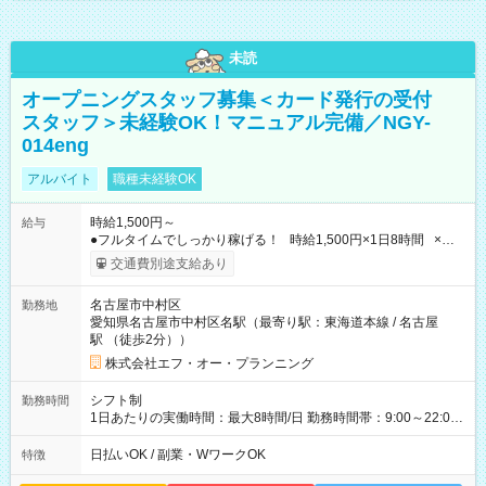
未読
オープニングスタッフ募集＜カード発行の受付
スタッフ＞未経験OK！マニュアル完備／NGY-
014eng
アルバイト
職種未経験OK
時給1,500円～
給与
●フルタイムでしっかり稼げる！ 時給1,500円×1日8時間 ×週5
日勤務 ＝1日あたり 12,000円 ×22日勤務 ＝月収例 264,000円
交通費別途支給あり
【試用期間】試用期間なし
名古屋市中村区
勤務地
愛知県名古屋市中村区名駅（最寄り駅：東海道本線 / 名古屋
駅 （徒歩2分））
株式会社エフ・オー・プランニング
シフト制
勤務時間
1日あたりの実働時間：最大8時間/日 勤務時間帯：9:00～22:00
【シフト例】 ・9:00～18:00 ・13:00～22:00 ■週5日～OK ■1日
8時間（休憩1時間） 時間帯の相談OKでプライベートも充実 ※
日払いOK / 副業・WワークOK
特徴
残業は一切ありません！ 土日祝を含む週5日のフルタイム勤務