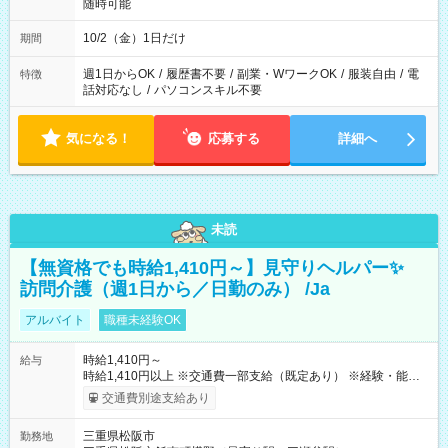
随時可能
10/2（金）1日だけ
期間
週1日からOK
/
履歴書不要
/
副業・WワークOK
/
服装自由
/
電
特徴
話対応なし
/
パソコンスキル不要
気になる！
応募する
詳細へ
未読
【無資格でも時給1,410円～】見守りヘルパー✨
訪問介護（週1日から／日勤のみ） /Ja
アルバイト
職種未経験OK
時給1,410円～
給与
時給1,410円以上 ※交通費一部支給（既定あり） ※経験・能力を
考慮して決定します 【収入例】 週1回勤務の場合：1,410円×8時
交通費別途支給あり
間×4回=4万5,120円 週3回勤務の場合：1,410円×8時間×12回
=13万5,360円 週5回勤務の場合：1,410円×8時間×20回=22万
三重県松阪市
勤務地
5,600円 【試用期間】試用期間あり 試用期間の長さ：2ヶ月