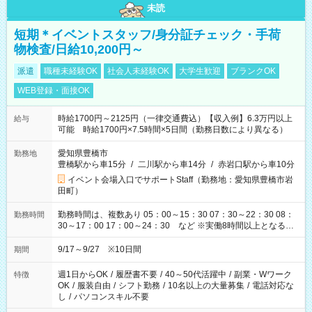
未読
短期＊イベントスタッフ/身分証チェック・手荷
物検査/日給10,200円～
派遣
職種未経験OK
社会人未経験OK
大学生歓迎
ブランクOK
WEB登録・面接OK
時給1700円～2125円（一律交通費込）【収入例】6.3万円以上
給与
可能 時給1700円×7.5時間×5日間（勤務日数により異なる）
愛知県豊橋市
勤務地
豊橋駅から車15分
/
二川駅から車14分
/
赤岩口駅から車10分
イベント会場入口でサポートStaff（勤務地：愛知県豊橋市岩
田町）
勤務時間は、複数あり 05：00～15：30 07：30～22：30 08：
勤務時間
30～17：00 17：00～24：30 など ※実働8時間以上となる勤
務もあります。 【休憩】60分+他休憩あり 交替で取得します。
安全面に配慮しこまめな休憩があります。
9/17～9/27 ※10日間
期間
週1日からOK
/
履歴書不要
/
40～50代活躍中
/
副業・Wワーク
特徴
OK
/
服装自由
/
シフト勤務
/
10名以上の大量募集
/
電話対応な
し
/
パソコンスキル不要