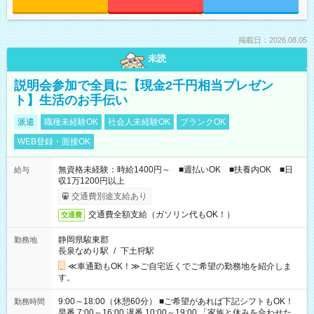
掲載日：2026.08.05
未読
説明会参加で全員に【現金2千円相当プレゼン
ト】生活のお手伝い
派遣
職種未経験OK
社会人未経験OK
ブランクOK
WEB登録・面接OK
無資格未経験：時給1400円～ ■週払いOK ■扶養内OK ■日
給与
収1万1200円以上
交通費別途支給あり
交通費全額支給（ガソリン代もOK！）
交通費
静岡県駿東郡
勤務地
長泉なめり駅
/
下土狩駅
≪車通勤もOK！≫ご自宅近くでご希望の勤務地を紹介しま
す。
9:00～18:00（休憩60分） ■ご希望があれば下記シフトもOK！
勤務時間
早番 7:00～16:00 遅番 10:00～19:00 「家族と休みを合わせた