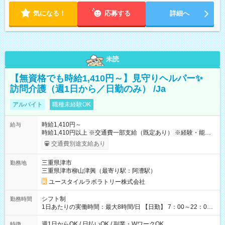
気になる！
応募する
詳細へ
未読
【無資格でも時給1,410円～】見守りヘルパー✨
訪問介護（週1日から／日勤のみ） /Ja
アルバイト
職種未経験OK
時給1,410円～
給与
時給1,410円以上 ※交通費一部支給（既定あり） ※経験・能力を
考慮して決定します 【収入例】 週1回勤務の場合：1,410円×8時
交通費別途支給あり
間×4回=4万5,120円 週3回勤務の場合：1,410円×8時間×12回
=13万5,360円 週5回勤務の場合：1,410円×8時間×20回=22万
三重県津市
勤務地
5,600円 【試用期間】試用期間あり 試用期間の長さ：2ヶ月
三重県津市柳山津興（最寄り駅：阿漕駅）
※ 雇用形態と給与に、本採用時と異なる部分があります。 雇用
形態：本採用時と同じです。 給与：時給 1,090円以上
ユースタイルラボラトリー株式会社
シフト制
勤務時間
1日あたりの実働時間：最大8時間/日 【日勤】 7：00～22：00
の間で8時間勤務（休憩時間は法定通り） ※週1日～OK ／ 夜勤
なし ＊＊ 勤務時間例 ＊＊ ■8時から17時 ■9時から18時 ■10
週1日からOK / 日払いOK / 副業・WワークOK
特徴