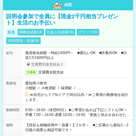
未読
説明会参加で全員に【現金2千円相当プレゼン
ト】生活のお手伝い
派遣
職種未経験OK
社会人未経験OK
ブランクOK
WEB登録・面接OK
無資格未経験：時給1450円～ ■週払いOK ■扶養内OK ■日
給与
収1万1600円以上
交通費別途支給あり
交通費全額支給
交通費
愛知県小牧市
勤務地
小牧駅
/
小牧原駅
/
味岡駅
/
…
≪自宅からドアtoドアで30分以内！≫ご希望の勤務地を紹介
します。
9:00～18:00（休憩60分） ■ご希望があれば下記シフトもOK！
勤務時間
早番 7:00～16:00 遅番 10:00～19:00 「家族と休みを合わせた
い」 「余裕を持って夕飯の準備がしたい」 「できれば残業はし
たくない」 など、ご希望を教えてくださいね。 ※Wワーク希望
【現在も積極採用中！急募！】2カ月～ ■ご応募から最短2～3
期間
の方へ 今ご覧のお仕事で希望する勤務時間と、もう1つのお仕事
日後の就業も相談可能です！
の勤務時間。 合計で週40時間を超える場合は応募できません。