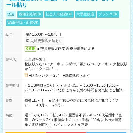
ール貼り
派遣
職種未経験OK
社会人未経験OK
大学生歓迎
ブランクOK
WEB登録・面接OK
時給1,500円～1,875円
給与
交通費別途支給あり
■ 交通費規定内支給 ※派遣先による
交通費
三重県松阪市
勤務地
松阪駅からバイク・車
/
伊勢中川駅からバイク・車
/
東松阪駅
からバイク・車
/
…
■物流センターなど ■勤務地選べます
＜1日3時間～OK！＞ ▼ 例えば… ▼ 15:00～18:00 15:00～
勤務時間
22:00 17:00～22:00 など こちら以外の時間もお気軽にご相談く
ださい！
単発1日～！ ★勤務開始日や期間はお気軽にご相談くださ
期間
い！ ＃8月～ ＃9月～
週1日からOK
/
日払いOK
/
履歴書不要
/
40～50代活躍中
/
副
特徴
業・WワークOK
/
服装自由
/
シフト勤務
/
10名以上の大量募
集
/
電話対応なし
/
パソコンスキル不要