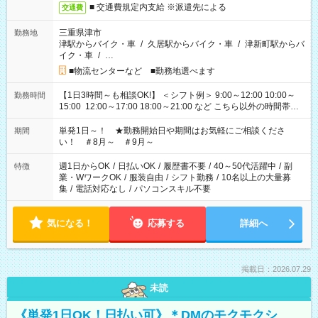
■ 交通費規定内支給 ※派遣先による
交通費
三重県津市
勤務地
津駅からバイク・車
/
久居駅からバイク・車
/
津新町駅からバ
イク・車
/
…
■物流センターなど ■勤務地選べます
【1日3時間～も相談OK!】 ＜シフト例＞ 9:00～12:00 10:00～
勤務時間
15:00 12:00～17:00 18:00～21:00 など こちら以外の時間帯も
お気軽にご相談ください！
単発1日～！ ★勤務開始日や期間はお気軽にご相談くださ
期間
い！ ＃8月～ ＃9月～
週1日からOK
/
日払いOK
/
履歴書不要
/
40～50代活躍中
/
副
特徴
業・WワークOK
/
服装自由
/
シフト勤務
/
10名以上の大量募
集
/
電話対応なし
/
パソコンスキル不要
気になる！
応募する
詳細へ
掲載日：2026.07.29
未読
《単発1日OK！日払い可》＊DMのモクモクシ