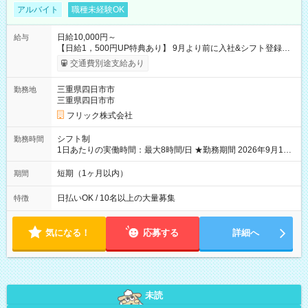
アルバイト
職種未経験OK
日給10,000円～
給与
【日給1，500円UP特典あり】 9月より前に入社&シフト登録す
ると 期間中(9/16~10/23) の日給がUP! 日給1万1500円でしっか
交通費別途支給あり
り稼げます♪ 【試用期間】試用期間なし
三重県四日市市
勤務地
三重県四日市市
フリック株式会社
シフト制
勤務時間
1日あたりの実働時間：最大8時間/日 ★勤務期間 2026年9月16
日~2026年10月23日 短期勤務OK! 期間中フル勤務できる方優遇
※週3~5日勤務(勤務日数応相談) ※期間前から勤務スタートも可
短期（1ヶ月以内）
期間
能です! ★勤務時間 8:00~17:00(休憩1時間) ※現場により変動あ
り ※夜勤シフトあり
日払いOK / 10名以上の大量募集
特徴
気になる！
応募する
詳細へ
未読