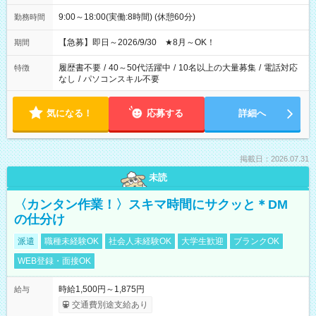
9:00～18:00(実働:8時間) (休憩60分)
勤務時間
【急募】即日～2026/9/30 ★8月～OK！
期間
履歴書不要
/
40～50代活躍中
/
10名以上の大量募集
/
電話対応
特徴
なし
/
パソコンスキル不要
気になる！
応募する
詳細へ
掲載日：2026.07.31
未読
〈カンタン作業！〉スキマ時間にサクッと＊DM
の仕分け
派遣
職種未経験OK
社会人未経験OK
大学生歓迎
ブランクOK
WEB登録・面接OK
時給1,500円～1,875円
給与
交通費別途支給あり