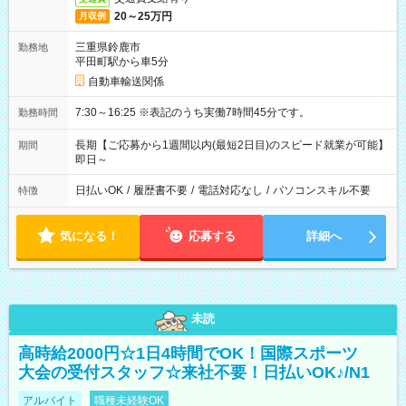
20～25万円
月収例
三重県鈴鹿市
勤務地
平田町駅から車5分
自動車輸送関係
7:30～16:25 ※表記のうち実働7時間45分です。
勤務時間
長期【ご応募から1週間以内(最短2日目)のスピード就業が可能】
期間
即日～
日払いOK
/
履歴書不要
/
電話対応なし
/
パソコンスキル不要
特徴
気になる！
応募する
詳細へ
未読
高時給2000円☆1日4時間でOK！国際スポーツ
大会の受付スタッフ☆来社不要！日払いOK♪/N1
アルバイト
職種未経験OK