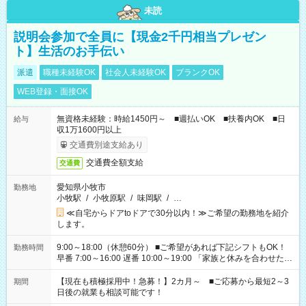
未読
説明会参加で全員に【現金2千円相当プレゼン
ト】生活のお手伝い
派遣
職種未経験OK
社会人未経験OK
ブランクOK
WEB登録・面接OK
無資格未経験：時給1450円～ ■週払いOK ■扶養内OK ■日
給与
収1万1600円以上
交通費別途支給あり
交通費全額支給
交通費
愛知県小牧市
勤務地
小牧駅
/
小牧原駅
/
味岡駅
/
…
≪自宅からドアtoドアで30分以内！≫ご希望の勤務地を紹介
します。
9:00～18:00（休憩60分） ■ご希望があれば下記シフトもOK！
勤務時間
早番 7:00～16:00 遅番 10:00～19:00 「家族と休みを合わせた
い」 「余裕を持って夕飯の準備がしたい」 「できれば残業はし
たくない」 など、ご希望を教えてくださいね。 ※Wワーク希望
【現在も積極採用中！急募！】2カ月～ ■ご応募から最短2～3
期間
の方へ 今ご覧のお仕事で希望する勤務時間と、もう1つのお仕事
日後の就業も相談可能です！
の勤務時間。 合計で週40時間を超える場合は応募できません。