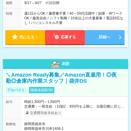
安全面に配慮しこまめな休憩があります。
9/17～9/27 ※10日間
期間
週1日からOK
/
履歴書不要
/
40～50代活躍中
/
副業・Wワーク
特徴
OK
/
服装自由
/
シフト勤務
/
10名以上の大量募集
/
電話対応な
し
/
パソコンスキル不要
気になる！
応募する
詳細へ
未読
＼Amazon Ready募集／Amazon直雇用！◎夜
勤◎倉庫内作業スタッフ｜袋井DS
アルバイト
職種未経験OK
時給1,300円～1,560円
給与
交通費：一部支給 （日額2，450円を上限に、出勤日数に応じて
実費支給） ※22:00～翌5:00までは時給25%UP！ ■給与前払い
交通費別途支給あり
制度あり ※前払い額の上限あり、手数料無料（Amazon負担）
そのほか所定の条件が適用されます 【試用期間】試用期間なし
静岡県袋井市
勤務地
静岡県袋井市川井1408-1