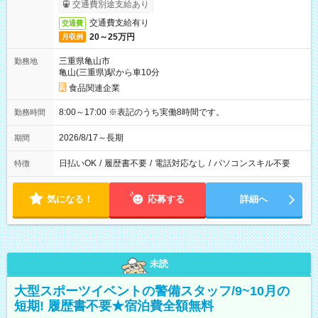
交通費別途支給あり
交通費支給有り
交通費
20～25万円
月収例
三重県亀山市
勤務地
亀山(三重県)駅から車10分
食品関連企業
8:00～17:00 ※表記のうち実働8時間です。
勤務時間
2026/8/17～長期
期間
日払いOK
/
履歴書不要
/
電話対応なし
/
パソコンスキル不要
特徴
気になる！
応募する
詳細へ
未読
大型スポーツイベントの警備スタッフ/9~10月の
短期! 履歴書不要★宿泊費全額無料