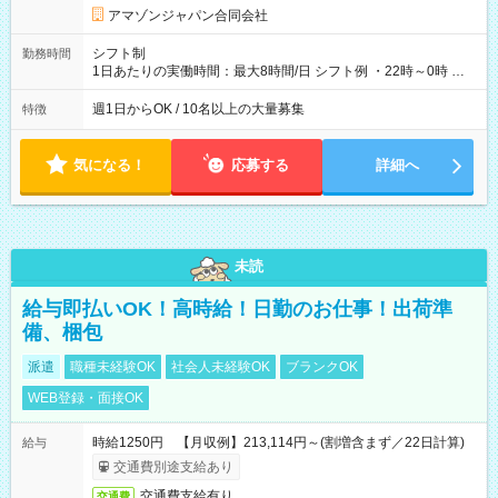
アマゾンジャパン合同会社
シフト制
勤務時間
1日あたりの実働時間：最大8時間/日 シフト例 ・22時～0時 入
社後、就業可能シフトをご確認の上、申請してください。
週1日からOK / 10名以上の大量募集
特徴
気になる！
応募する
詳細へ
未読
給与即払いOK！高時給！日勤のお仕事！出荷準
備、梱包
派遣
職種未経験OK
社会人未経験OK
ブランクOK
WEB登録・面接OK
時給1250円 【月収例】213,114円～(割増含まず／22日計算)
給与
交通費別途支給あり
交通費支給有り
交通費