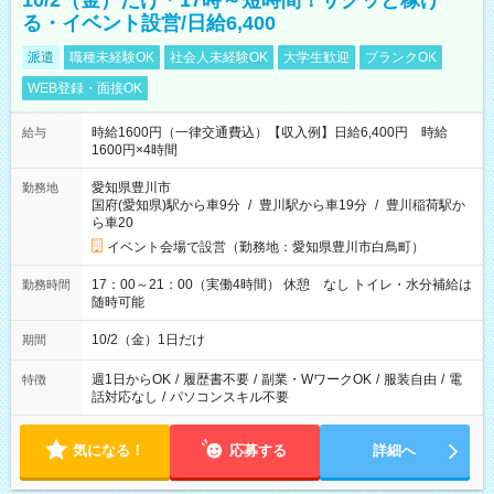
10/2（金）だけ＊17時～短時間！サクッと稼げ
る・イベント設営/日給6,400
派遣
職種未経験OK
社会人未経験OK
大学生歓迎
ブランクOK
WEB登録・面接OK
時給1600円（一律交通費込）【収入例】日給6,400円 時給
給与
1600円×4時間
愛知県豊川市
勤務地
国府(愛知県)駅から車9分
/
豊川駅から車19分
/
豊川稲荷駅か
ら車20
イベント会場で設営（勤務地：愛知県豊川市白鳥町）
17：00～21：00（実働4時間） 休憩 なし トイレ・水分補給は
勤務時間
随時可能
10/2（金）1日だけ
期間
週1日からOK
/
履歴書不要
/
副業・WワークOK
/
服装自由
/
電
特徴
話対応なし
/
パソコンスキル不要
気になる！
応募する
詳細へ