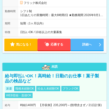
フリック株式会社
シフト制
勤務時間
1日あたりの実働時間：最大8時間/日 ★勤務期間 2026年9月16
日~2026年10月23日 短期勤務OK! 期間中フル勤務できる方優遇
※週3~5日勤務(勤務日数応相談) ※期間前から勤務スタートも可
短期（1ヶ月以内）
期間
能です! ★勤務時間 8:00~17:00(休憩1時間) ※現場により変動あ
り ※夜勤シフトあり
日払いOK / 10名以上の大量募集
特徴
気になる！
応募する
詳細へ
未読
給与即払いOK！高時給！日勤のお仕事！菓子製
品の検品など
派遣
職種未経験OK
社会人未経験OK
ブランクOK
WEB登録・面接OK
時給1400円 【月収例】235,200円～(割増含まず／21日計算)
給与