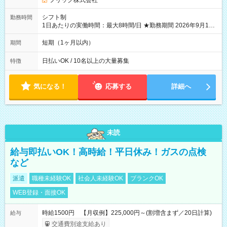
フリック株式会社
シフト制
勤務時間
1日あたりの実働時間：最大8時間/日 ★勤務期間 2026年9月16
日~2026年10月23日 短期勤務OK! 期間中フル勤務できる方優遇
※週3~5日勤務(勤務日数応相談) ※期間前から勤務スタートも可
短期（1ヶ月以内）
期間
能です! ★勤務時間 8:00~17:00(休憩1時間) ※現場により変動あ
り ※夜勤シフトあり
日払いOK / 10名以上の大量募集
特徴
気になる！
応募する
詳細へ
未読
給与即払いOK！高時給！平日休み！ガスの点検
など
派遣
職種未経験OK
社会人未経験OK
ブランクOK
WEB登録・面接OK
時給1500円 【月収例】225,000円～(割増含まず／20日計算)
給与
交通費別途支給あり