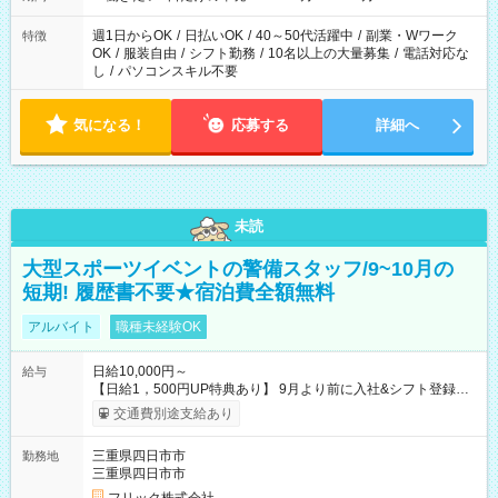
週1日からOK
/
日払いOK
/
40～50代活躍中
/
副業・Wワーク
特徴
OK
/
服装自由
/
シフト勤務
/
10名以上の大量募集
/
電話対応な
し
/
パソコンスキル不要
気になる！
応募する
詳細へ
未読
大型スポーツイベントの警備スタッフ/9~10月の
短期! 履歴書不要★宿泊費全額無料
アルバイト
職種未経験OK
日給10,000円～
給与
【日給1，500円UP特典あり】 9月より前に入社&シフト登録す
ると 期間中(9/16~10/23) の日給がUP! 日給1万1500円でしっか
交通費別途支給あり
り稼げます♪ 【試用期間】試用期間なし
三重県四日市市
勤務地
三重県四日市市