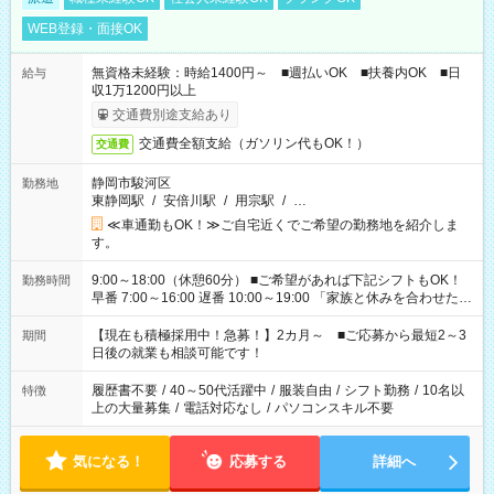
WEB登録・面接OK
無資格未経験：時給1400円～ ■週払いOK ■扶養内OK ■日
給与
収1万1200円以上
交通費別途支給あり
交通費全額支給（ガソリン代もOK！）
交通費
静岡市駿河区
勤務地
東静岡駅
/
安倍川駅
/
用宗駅
/
…
≪車通勤もOK！≫ご自宅近くでご希望の勤務地を紹介しま
す。
9:00～18:00（休憩60分） ■ご希望があれば下記シフトもOK！
勤務時間
早番 7:00～16:00 遅番 10:00～19:00 「家族と休みを合わせた
い」 「余裕を持って夕飯の準備がしたい」 「できれば残業はし
たくない」 など、ご希望を教えてくださいね。 ※Wワーク希望
【現在も積極採用中！急募！】2カ月～ ■ご応募から最短2～3
期間
の方へ 今ご覧のお仕事で希望する勤務時間と、もう1つのお仕事
日後の就業も相談可能です！
の勤務時間。 合計で週40時間を超える場合は応募できません。
履歴書不要
/
40～50代活躍中
/
服装自由
/
シフト勤務
/
10名以
特徴
上の大量募集
/
電話対応なし
/
パソコンスキル不要
気になる！
応募する
詳細へ