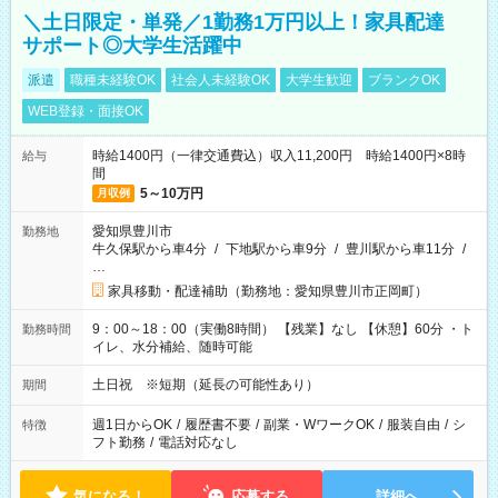
＼土日限定・単発／1勤務1万円以上！家具配達
サポート◎大学生活躍中
派遣
職種未経験OK
社会人未経験OK
大学生歓迎
ブランクOK
WEB登録・面接OK
時給1400円（一律交通費込）収入11,200円 時給1400円×8時
給与
間
5～10万円
月収例
愛知県豊川市
勤務地
牛久保駅から車4分
/
下地駅から車9分
/
豊川駅から車11分
/
…
家具移動・配達補助（勤務地：愛知県豊川市正岡町）
9：00～18：00（実働8時間） 【残業】なし 【休憩】60分 ・ト
勤務時間
イレ、水分補給、随時可能
土日祝 ※短期（延長の可能性あり）
期間
週1日からOK
/
履歴書不要
/
副業・WワークOK
/
服装自由
/
シ
特徴
フト勤務
/
電話対応なし
気になる！
応募する
詳細へ