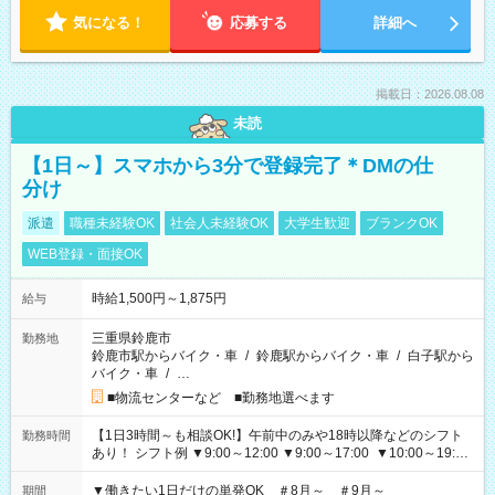
気になる！
応募する
詳細へ
掲載日：2026.08.08
未読
【1日～】スマホから3分で登録完了＊DMの仕
分け
派遣
職種未経験OK
社会人未経験OK
大学生歓迎
ブランクOK
WEB登録・面接OK
時給1,500円～1,875円
給与
三重県鈴鹿市
勤務地
鈴鹿市駅からバイク・車
/
鈴鹿駅からバイク・車
/
白子駅から
バイク・車
/
…
■物流センターなど ■勤務地選べます
【1日3時間～も相談OK!】午前中のみや18時以降などのシフト
勤務時間
あり！ シフト例 ▼9:00～12:00 ▼9:00～17:00 ▼10:00～19:00
▼18:00～21:00
▼働きたい1日だけの単発OK ＃8月～ ＃9月～
期間