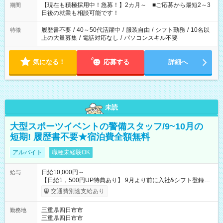
たくない」 など、ご希望を教えてくださいね。 ※Wワーク希望
【現在も積極採用中！急募！】2カ月～ ■ご応募から最短2～3
期間
の方へ 今ご覧のお仕事で希望する勤務時間と、もう1つのお仕事
日後の就業も相談可能です！
の勤務時間。 合計で週40時間を超える場合は応募できません。
履歴書不要
/
40～50代活躍中
/
服装自由
/
シフト勤務
/
10名以
特徴
上の大量募集
/
電話対応なし
/
パソコンスキル不要
気になる！
応募する
詳細へ
未読
大型スポーツイベントの警備スタッフ/9~10月の
短期! 履歴書不要★宿泊費全額無料
アルバイト
職種未経験OK
日給10,000円～
給与
【日給1，500円UP特典あり】 9月より前に入社&シフト登録す
ると 期間中(9/16~10/23) の日給がUP! 日給1万1500円でしっか
交通費別途支給あり
り稼げます♪ 【試用期間】試用期間なし
三重県四日市市
勤務地
三重県四日市市