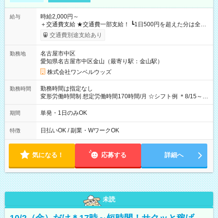
時給2,000円～
給与
＋交通費支給 ★交通費一部支給！ ┗1日500円を超えた分は全額
支給！ ※往復500円以内の方は自己負担となります ★日払い
交通費別途支給あり
OK！（規定あり） ┗働いたその日に現金GET♪ お仕事後はコン
ビニATMから 日払い分を引き落とせます！ 【試用期間】試用
名古屋市中区
勤務地
期間なし
愛知県名古屋市中区金山（最寄り駅：金山駅）
株式会社ワンベルウッズ
勤務時間は指定なし
勤務時間
変形労働時間制 想定労働時間170時間/月 ☆シフト例 ＊8/15～
10/26 全日共通 08：00～12：00 17：00～21：00 ＊8/31
～9/19のみ下記シフトもあります！ 12：00～16：00 ＊9/6～
単発・1日のみOK
期間
10/6、10/11～26のみ下記シフトもあります！ 07：00～11：
00
日払いOK / 副業・WワークOK
特徴
気になる！
応募する
詳細へ
未読