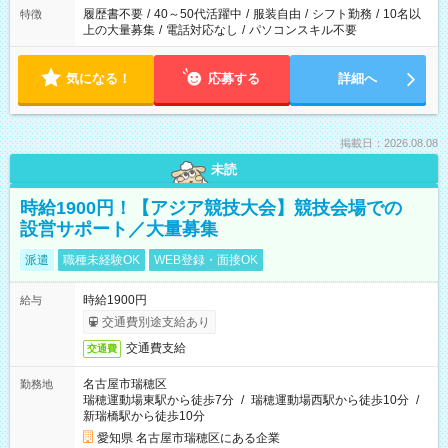
履歴書不要
/
40～50代活躍中
/
服装自由
/
シフト勤務
/
10名以
特徴
上の大量募集
/
電話対応なし
/
パソコンスキル不要
気になる！
応募する
詳細へ
掲載日：2026.08.08
未読
時給1900円！【アジア競技大会】競技会場での
設営サポート／大量募集
派遣
職種未経験OK
WEB登録・面接OK
時給1900円
給与
交通費別途支給あり
交通費支給
交通費
名古屋市瑞穂区
勤務地
瑞穂運動場東駅から徒歩7分
/
瑞穂運動場西駅から徒歩10分
/
新瑞橋駅から徒歩10分
愛知県 名古屋市瑞穂区にある企業