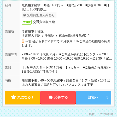
無資格未経験：時給1450円～ ■週払いOK ■扶養内OK ■日
給与
収1万1600円以上
交通費別途支給あり
交通費全額支給
交通費
名古屋市千種区
勤務地
名古屋大学駅
/
千種駅
/
東山公園(愛知県)駅
/
…
≪自宅からドアtoドアで30分以内！≫ご希望の勤務地を紹介
します。
9:00～18:00（休憩60分） ■ご希望があれば下記シフトもOK！
勤務時間
早番 7:00～16:00 遅番 10:00～19:00 夜勤 16:30～翌9:30 「家族
と休みを合わせたい」 「余裕を持って夕飯の準備がしたい」
「できれば残業はしたくない」 など、ご希望を教えてください
【8月中のスタートOK！急募！】2カ月～ ■ご応募から最短2～
期間
ね。 ※Wワーク希望の方へ 今ご覧のお仕事で希望する勤務時間
3日後に就業が可能です！
と、もう1つのお仕事の勤務時間。 合計で週40時間を超える場
合は応募できません。
履歴書不要
/
40～50代活躍中
/
服装自由
/
シフト勤務
/
10名以
特徴
上の大量募集
/
電話対応なし
/
パソコンスキル不要
気になる！
応募する
詳細へ
掲載日：2026.08.08