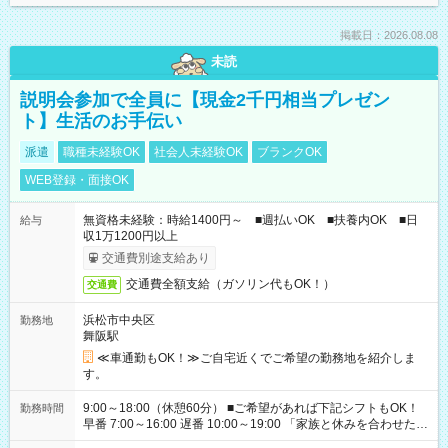
掲載日：2026.08.08
未読
説明会参加で全員に【現金2千円相当プレゼン
ト】生活のお手伝い
派遣
職種未経験OK
社会人未経験OK
ブランクOK
WEB登録・面接OK
無資格未経験：時給1400円～ ■週払いOK ■扶養内OK ■日
給与
収1万1200円以上
交通費別途支給あり
交通費全額支給（ガソリン代もOK！）
交通費
浜松市中央区
勤務地
舞阪駅
≪車通勤もOK！≫ご自宅近くでご希望の勤務地を紹介しま
す。
9:00～18:00（休憩60分） ■ご希望があれば下記シフトもOK！
勤務時間
早番 7:00～16:00 遅番 10:00～19:00 「家族と休みを合わせた
い」 「余裕を持って夕飯の準備がしたい」 「できれば残業はし