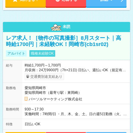
未読
レア求人！［物件の写真撮影］8月スタート｜高
時給1700円｜未経験OK！岡崎市(cb1sr02)
アルバイト
職種未経験OK
時給1,700円～1,700円
給与
月収例：24万9900円（7h×21日) 日払い、週払いOK（規定有
り） 【試用期間】試用期間なし
交通費別途支給あり
愛知県岡崎市
勤務地
愛知県岡崎市（最寄り駅：東岡崎）
パーソルマーケティング株式会社
930～17:30
勤務時間
実働時間：7時間/日 ・月、木、金、土、日の週5日勤務（火、水
は固定休です／夏季、年末年始等、長期休暇有り！） ・ワンシ
フト！ 残業ほぼナシ（0～5h/月）
日払いOK
特徴