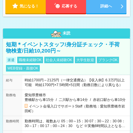
気になる！
応募する
詳細へ
未読
短期＊イベントスタッフ/身分証チェック・手荷
物検査/日給10,200円～
派遣
職種未経験OK
社会人未経験OK
大学生歓迎
ブランクOK
WEB登録・面接OK
時給1700円～2125円（一律交通費込）【収入例】6.3万円以上
給与
可能 時給1700円×7.5時間×5日間（勤務日数により異なる）
愛知県豊橋市
勤務地
豊橋駅から車15分
/
二川駅から車14分
/
赤岩口駅から車10分
イベント会場入口でサポートStaff（勤務地：愛知県豊橋市岩
田町）
勤務時間は、複数あり 05：00～15：30 07：30～22：30 08：
勤務時間
30～17：00 17：00～24：30 など ※実働8時間以上となる勤
務もあります。 【休憩】60分+他休憩あり 交替で取得します。