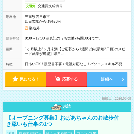
交通費支給有り
交通費
三重県四日市市
勤務地
四日市駅から徒歩20分
製造外
8:30～17:00 ※表記のうち実働7時間30分です。
勤務時間
1ヶ月以上3ヶ月未満【ご応募から1週間以内(最短2日目)のスピ
期間
ード就業が可能】即日～
日払いOK
/
履歴書不要
/
電話対応なし
/
パソコンスキル不要
特徴
気になる！
応募する
詳細へ
掲載日：2026.08.08
未読
【オープニング募集】おばあちゃんのお散歩付
き添いも仕事の1つ
派遣
職種未経験OK
社会人未経験OK
ブランクOK