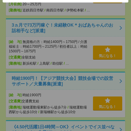
[月収例]
20～25万円
[勤務地]
近鉄四日市駅
/
南四日市駅
/
伊勢松本駅
/
…
3ヵ月で73万円稼ぐ！未経験OK＊おばあちゃんのお
話相手など[派遣]
[給 与]
無資格の方：時給1400円～1750円 / 介護
福祉士：時給1700円～2125円 / 初任者以上：時給
1500円～1875円
気になる！
[交通費]
全額支給
[勤務地]
新浜松駅
/
上島駅
/
助信駅
/
…
時給1900円！【アジア競技大会】競技会場での設営
サポート／大量募集[派遣]
[給 与]
時給1900円
[交通費]
交通費支給
気になる！
[勤務地]
瑞穂運動場東駅から徒歩7分
/
瑞穂運動場
西駅から徒歩10分
/
新瑞橋駅から徒歩10分
《4.50代活躍1日4時間～OK》イベントでイス並べな