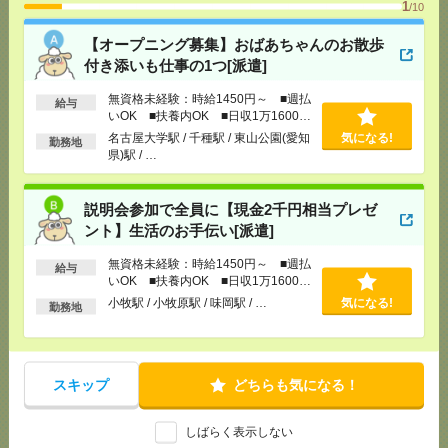
1
/10
[給 与]
無資格未経験：時給1450円～ ■週払い
OK ■扶養内OK ■日収1万1600円以上
【オープニング募集】おばあちゃんのお散歩
[交通費]
交通費全額支給
気になる！
付き添いも仕事の1つ[派遣]
[勤務地]
小牧駅
/
小牧原駅
/
味岡駅
/
…
無資格未経験：時給1450円～ ■週払
給与
いOK ■扶養内OK ■日収1万1600円
3ヵ月で73万円稼ぐ！病院で備品のチェックなど＊医
以上
名古屋大学駅 / 千種駅 / 東山公園(愛知
気になる!
勤務地
療行為はナシ[派遣]
県)駅 / …
[給 与]
無資格の方：時給1400円～1750円 / 介護
福祉士：時給1700円～2125円 / 初任者以上：時給
説明会参加で全員に【現金2千円相当プレゼ
1500円～1875円
ント】生活のお手伝い[派遣]
[交通費]
全額支給
気になる！
[月収例]
20～25万円
無資格未経験：時給1450円～ ■週払
給与
[勤務地]
沼津駅
/
片浜駅
/
原(静岡県)駅
/
…
いOK ■扶養内OK ■日収1万1600円
以上
小牧駅 / 小牧原駅 / 味岡駅 / …
気になる!
勤務地
【医療行為はナシ】時給1400円！病院で備品のチェ
ックなど[派遣]
スキップ
どちらも気になる！
[給 与]
無資格の方：時給1400円～1750円 / 介護
福祉士：時給1700円～2125円 / 初任者以上：時給
1500円～1875円
しばらく表示しない
[交通費]
全額支給
気になる！