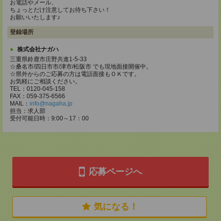
お電話やメール、
ちょっとだけ注意してお待ち下さい！
お願いいたします♪
登録場所
株式会社ナガハ
三重県鈴鹿市庄野共進1-5-33
☆桑名市/四日市市/津市/松阪市 でも現地面接開催中。
☆県外からのご応募の方は電話面接もＯＫです。
お気軽にご相談ください。
TEL：0120-045-158
FAX：059-375-6566
MAIL：
info@nagaha.jp
担当：求人部
受付可能日時：9:00～17：00
応募ページへ
気になる！