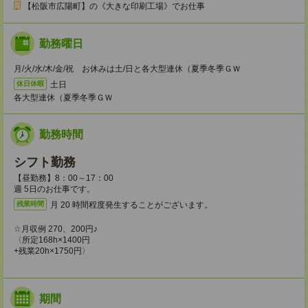
【松阪市広陽町】の《大きな印刷工場》でお仕事
勤務曜日
月/火/水/木/金/祝 お休みは土/日と各大型連休（夏季冬季ＧＷ
土日
休日休暇
各大型連休（夏季冬季ＧＷ
勤務時間
シフト勤務
【昼勤務】8：00～17：00
週 5日のお仕事です。
月 20 時間程度発生することがございます。
残業時間
☆月収例 270、200円♪
〈所定168h×1400円
+残業20h×1750円〉
期間