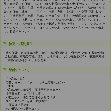
組立・加工・検査などの製造系のお仕事から梱包・仕分け・ピッキング・検
品の倉庫系のお仕事。その他、軽作業系のお仕事や土日祝休み・ゴールデン
ウィーク、夏季、冬季など長期休暇のあるお仕事から高収入・高時給・寮完
備のお仕事。残業なし・日払い・夜間・夜勤・未経験ＯＫ学歴不問・扶養
内・正社員登用・新着・急募のお仕事主婦（主夫）が活躍できるお仕事。ハ
ローワークに掲載中のお仕事などいろいろなお仕事をご用意しています。
ナガハでは、20代から中高年まで幅広い年代が活躍しています。短期のお仕
事やアルバイトやパートではちょっと物足りないという方もぜひぜひお気軽
にご相談ください♪
待遇・福利厚生
社会保険、定期健康診断、有給、資格取得制度、県外からの赴任旅費全額
会社負担、車通勤可能、原付・自転車貸出、給与毎週前払OK、個室寮完備
（設備品無料貸出）、制服あり
登録について
【ご応募方法】
応募フォーム（ボタン）よりご応募ください
▼▼
ご応募内容を確認後、面接予約担当事務から、
【平日９時～１７時】の間に、
お電話かメールにてご連絡させて頂き、
面接日時のご予定や、面接方法
（面談ｏｒ電話）
をご相談させて頂きます。