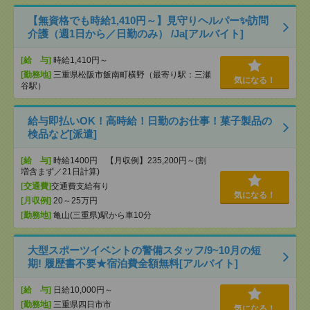
【無資格でも時給1,410円～】見守りヘルパー✨訪問
介護（週1日から／日勤のみ） /Ja[アルバイト]
[給 与]
時給1,410円～
[勤務地]
三重県松阪市飯南町横野（最寄り駅：三瀬
気になる！
谷駅）
給与即払いOK！高時給！日勤のお仕事！菓子製品の
検品など[派遣]
[給 与]
時給1400円 【月収例】235,200円～(割
増含まず／21日計算)
[交通費]
交通費支給有り
気になる！
[月収例]
20～25万円
[勤務地]
亀山(三重県)駅から車10分
大型スポーツイベントの警備スタッフ/9~10月の短
期! 履歴書不要★宿泊費全額無料[アルバイト]
[給 与]
日給10,000円～
[勤務地]
三重県四日市市
気になる！