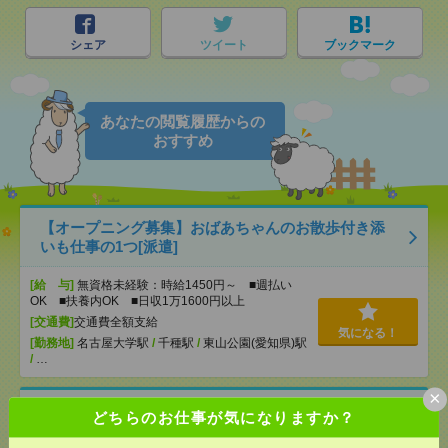
シェア
ツイート
ブックマーク
あなたの閲覧履歴からの
おすすめ
【オープニング募集】おばあちゃんのお散歩付き添
いも仕事の1つ[派遣]
[給 与]
無資格未経験：時給1450円～ ■週払い
OK ■扶養内OK ■日収1万1600円以上
[交通費]
交通費全額支給
気になる！
[勤務地]
名古屋大学駅
/
千種駅
/
東山公園(愛知県)駅
/
…
×
説明会参加で全員に【現金2千円相当プレゼント】生
どちらのお仕事が気になりますか？
活のお手伝い[派遣]