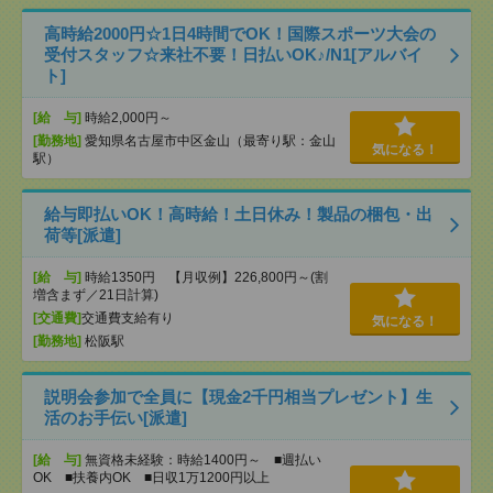
高時給2000円☆1日4時間でOK！国際スポーツ大会の
受付スタッフ☆来社不要！日払いOK♪/N1[アルバイ
ト]
[給 与]
時給2,000円～
[勤務地]
愛知県名古屋市中区金山（最寄り駅：金山
気になる！
駅）
給与即払いOK！高時給！土日休み！製品の梱包・出
荷等[派遣]
[給 与]
時給1350円 【月収例】226,800円～(割
増含まず／21日計算)
[交通費]
交通費支給有り
気になる！
[勤務地]
松阪駅
説明会参加で全員に【現金2千円相当プレゼント】生
活のお手伝い[派遣]
[給 与]
無資格未経験：時給1400円～ ■週払い
OK ■扶養内OK ■日収1万1200円以上