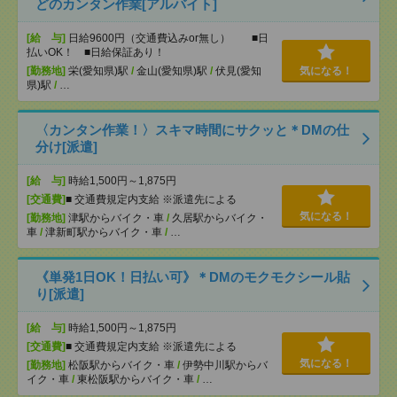
どのカンタン作業[アルバイト]
[給 与]
日給9600円（交通費込みor無し） ■日
払いOK！ ■日給保証あり！
[勤務地]
栄(愛知県)駅
/
金山(愛知県)駅
/
伏見(愛知
気になる！
県)駅
/
…
〈カンタン作業！〉スキマ時間にサクッと＊DMの仕
分け[派遣]
[給 与]
時給1,500円～1,875円
[交通費]
■ 交通費規定内支給 ※派遣先による
気になる！
[勤務地]
津駅からバイク・車
/
久居駅からバイク・
車
/
津新町駅からバイク・車
/
…
《単発1日OK！日払い可》＊DMのモクモクシール貼
り[派遣]
[給 与]
時給1,500円～1,875円
[交通費]
■ 交通費規定内支給 ※派遣先による
気になる！
[勤務地]
松阪駅からバイク・車
/
伊勢中川駅からバ
イク・車
/
東松阪駅からバイク・車
/
…