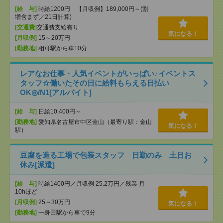
[給 与]
時給1200円 【月収例】189,000円～(割
増含まず／21日計算)
[交通費]
交通費支給有り
気になる！
[月収例]
15～20万円
[勤務地]
相可駅から車10分
レアなお仕事・人気イベントがいっぱい♪イベントス
タッフ☆働いたその日に給料もらえる日払い
OK◎/N1[アルバイト]
[給 与]
日給10,400円～
[勤務地]
愛知県名古屋市中区金山（最寄り駅：金山
気になる！
駅）
豆腐を造る工場で包装スタッフ 日勤のみ 土日お
休み[派遣]
[給 与]
時給1400円／月収例 25.2万円／残業 月
10hほど
[月収例]
25～30万円
気になる！
[勤務地]
一身田駅から車で9分