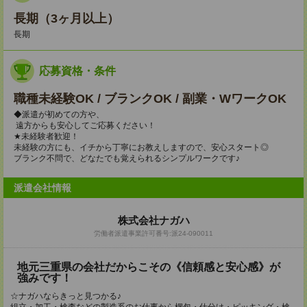
長期（3ヶ月以上）
長期
応募資格・条件
職種未経験OK / ブランクOK / 副業・WワークOK
◆派遣が初めての方や、
遠方からも安心してご応募ください！
★未経験者歓迎！
未経験の方にも、イチから丁寧にお教えしますので、安心スタート◎
ブランク不問で、どなたでも覚えられるシンプルワークです♪
派遣会社情報
株式会社ナガハ
労働者派遣事業許可番号:派24-090011
地元三重県の会社だからこその《信頼感と安心感》が
強みです！
☆ナガハならきっと見つかる♪