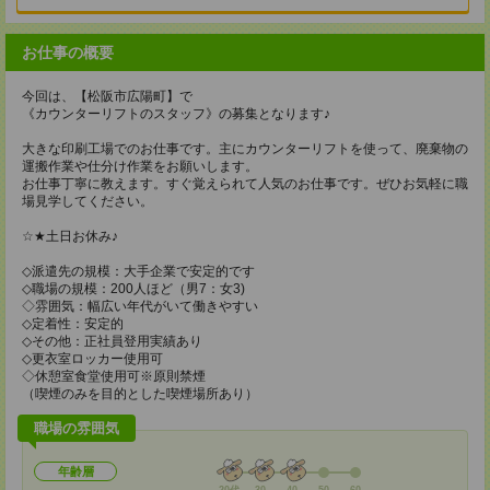
お仕事の概要
今回は、【松阪市広陽町】で
《カウンターリフトのスタッフ》の募集となります♪
大きな印刷工場でのお仕事です。主にカウンターリフトを使って、廃棄物の
運搬作業や仕分け作業をお願いします。
お仕事丁寧に教えます。すぐ覚えられて人気のお仕事です。ぜひお気軽に職
場見学してください。
☆★土日お休み♪
◇派遣先の規模：大手企業で安定的です
◇職場の規模：200人ほど（男7：女3)
◇雰囲気：幅広い年代がいて働きやすい
◇定着性：安定的
◇その他：正社員登用実績あり
◇更衣室ロッカー使用可
◇休憩室食堂使用可※原則禁煙
（喫煙のみを目的とした喫煙場所あり）
職場の雰囲気
年齢層