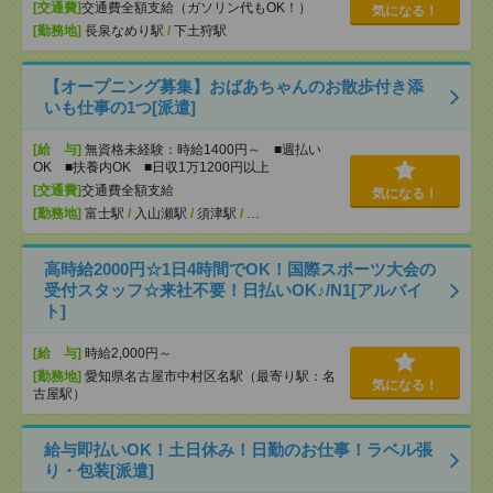
[交通費]
交通費全額支給（ガソリン代もOK！）
気になる！
[勤務地]
長泉なめり駅
/
下土狩駅
【オープニング募集】おばあちゃんのお散歩付き添
いも仕事の1つ[派遣]
[給 与]
無資格未経験：時給1400円～ ■週払い
OK ■扶養内OK ■日収1万1200円以上
[交通費]
交通費全額支給
気になる！
[勤務地]
富士駅
/
入山瀬駅
/
須津駅
/
…
高時給2000円☆1日4時間でOK！国際スポーツ大会の
受付スタッフ☆来社不要！日払いOK♪/N1[アルバイ
ト]
[給 与]
時給2,000円～
[勤務地]
愛知県名古屋市中村区名駅（最寄り駅：名
気になる！
古屋駅）
給与即払いOK！土日休み！日勤のお仕事！ラベル張
り・包装[派遣]