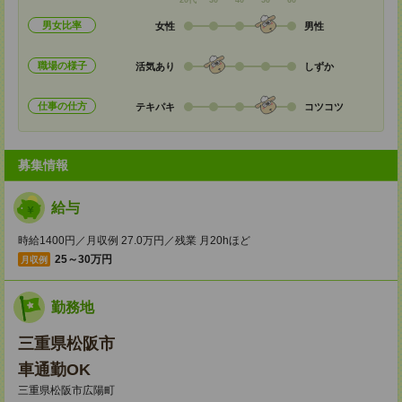
20代
30
40
50
60
男女比率
女性
男性
職場の様子
活気あり
しずか
仕事の仕方
テキパキ
コツコツ
募集情報
給与
時給1400円／月収例 27.0万円／残業 月20hほど
25～30万円
月収例
勤務地
三重県松阪市
車通勤OK
三重県松阪市広陽町