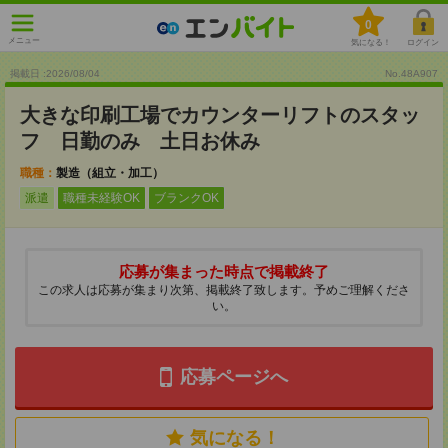
0
メニュー
気になる！
ログイン
掲載日 :2026
/
08
/
04
No.48A907
大きな印刷工場でカウンターリフトのスタッ
フ 日勤のみ 土日お休み
職種：
製造（組立・加工）
派遣
職種未経験OK
ブランクOK
応募が集まった時点で掲載終了
この求人は応募が集まり次第、掲載終了致します。予めご理解くださ
い。
応募ページへ
気になる！