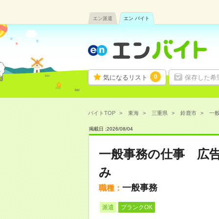
エン派遣
エン バイト
0
気になるリスト
保存した希
バイトTOP
東海
三重県
鈴鹿市
一般
掲載日 :
2026
/
08
/
04
一般事務の仕事 広
み
一般事務
職種：
派遣
ブランクOK