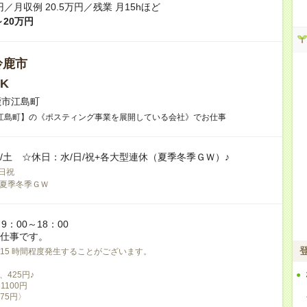
円／月収例 20.5万円／残業 月15hほど
～20万円
鈴鹿市
K
鹿市江島町
江島町】の《ポスティング事業を展開している会社》でお仕事
/金/土 ☆休日：水/日/祝+各大型連休（夏季冬季ＧＷ）♪
日祝
夏季冬季ＧＷ
：00～18：00
お仕事です。
 15 時間程度発生することがございます。
、425円♪
1100円
375円〉