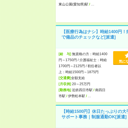
東山公園(愛知県)駅
/
…
【医療行為はナシ】時給1400円！
で備品のチェックなど[派遣]
[給 与]
無資格の方：時給1400
円～1750円 / 介護福祉士：時給
気に
1700円～2125円 / 初任者以
上：時給1500円～1875円
[交通費]
全額支給
[月収例]
20～25万円
[勤務地]
近鉄四日市駅
/
南四日
市駅
/
伊勢松本駅
/
…
【時給1500円】休日たっぷりの大
サポート事務｜制服通勤OK[派遣]