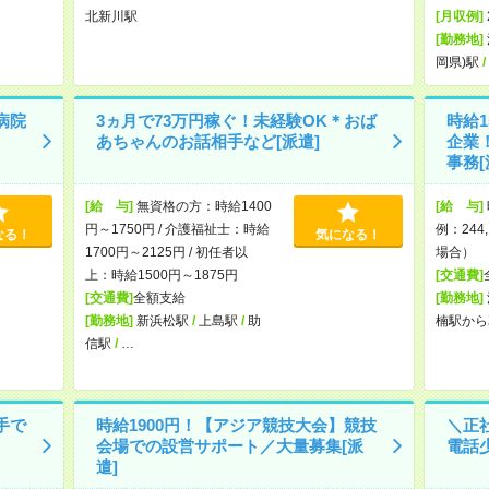
北新川駅
[月収例]
[勤務地]
岡県)駅
/
病院
3ヵ月で73万円稼ぐ！未経験OK＊おば
時給
あちゃんのお話相手など[派遣]
企業
事務[
[給 与]
無資格の方：時給1400
[給 与]
円～1750円 / 介護福祉士：時給
例：244
なる！
気になる！
1700円～2125円 / 初任者以
場合）
上：時給1500円～1875円
[交通費]
[交通費]
全額支給
[勤務地]
[勤務地]
新浜松駅
/
上島駅
/
助
楠駅から
信駅
/
…
手で
時給1900円！【アジア競技大会】競技
＼正
会場での設営サポート／大量募集[派
電話
遣]