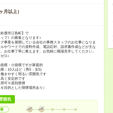
ヶ月以上）
【鈴鹿市江島町】で
ッフ》の募集となります♪
ング事業を展開している会社の事務スタッフのお仕事になりま
セルやワードでの資料作成、電話応対、請求書作成などが主な
す。お仕事丁寧に教えます。お気軽に職場見学してください。
ゼロ♪
の規模：小規模ですが家庭的
模：10人ほど（男5：女5)
：働きやすく明るい雰囲気です
：高く安定的です
使用可※原則禁煙
みを目的とした喫煙場所あり）
雰囲気
層