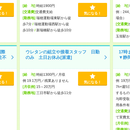
[給 与]
時給1900円
[給 与]
[交通費]
交通費支給
例：244
なる！
気になる！
[勤務地]
瑞穂運動場東駅から徒
場合）
歩7分
/
瑞穂運動場西駅から徒
[交通費]
歩10分
/
新瑞橋駅から徒歩10分
[勤務地]
玉垣駅か
国際
ウレタンの組立や接着スタッフ 日勤
17
社不
のみ 土日お休み[派遣]
▼静
[給 与]
時給1300円／月収
[給 与]
例 19.1万円／残業ありません
例 19万
なる！
気になる！
[月収例]
15～20万円
7h×週5
[勤務地]
三日市駅から徒歩11分
するもの
与即受取
用条件有
[交通費]
て実費支
[月収例]
[勤務地]