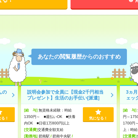
あなたの閲覧履歴からのおすすめ
んの
説明会参加で全員に【現金2千円相当
3ヵ
プレゼント】生活のお手伝い[派遣]
ェッ
[給 与]
無資格未経験：時給
[給 与]
1350円～ ■週払いOK ■扶養
円～175
なる！
気になる！
内OK ■日収1万800円以上
1700円
[交通費]
交通費全額支給
上：時給1
[勤務地]
碧南駅
/
碧南中央駅
/
[交通費]