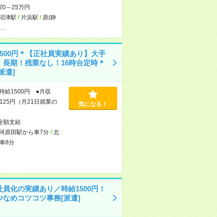
20～25万円
沼津駅
/
片浜駅
/
原(静
…
1500円＊【正社員実績あり】大手
！長期！残業なし！16時台定時＊
派遣]
時給1500円 ●月収
,125円（月21日就業の
気になる！
全額支給
河原田駅から車7分
/
北
車8分
社員化の実績あり／時給1500円！
少なめコツコツ事務[派遣]