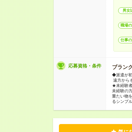
男女
職場の
仕事の
応募資格・条件
ブランク
◆派遣が
遠方から
★未経験
未経験の
重たい物
るシンプル
気に