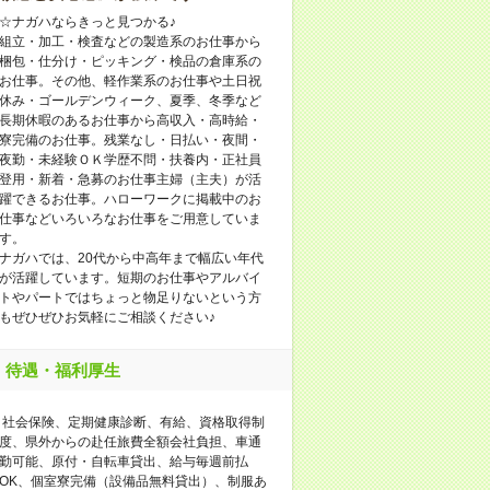
☆ナガハならきっと見つかる♪
組立・加工・検査などの製造系のお仕事から
梱包・仕分け・ピッキング・検品の倉庫系の
お仕事。その他、軽作業系のお仕事や土日祝
休み・ゴールデンウィーク、夏季、冬季など
長期休暇のあるお仕事から高収入・高時給・
寮完備のお仕事。残業なし・日払い・夜間・
夜勤・未経験ＯＫ学歴不問・扶養内・正社員
登用・新着・急募のお仕事主婦（主夫）が活
躍できるお仕事。ハローワークに掲載中のお
仕事などいろいろなお仕事をご用意していま
す。
ナガハでは、20代から中高年まで幅広い年代
が活躍しています。短期のお仕事やアルバイ
トやパートではちょっと物足りないという方
もぜひぜひお気軽にご相談ください♪
待遇・福利厚生
社会保険、定期健康診断、有給、資格取得制
度、県外からの赴任旅費全額会社負担、車通
勤可能、原付・自転車貸出、給与毎週前払
OK、個室寮完備（設備品無料貸出）、制服あ