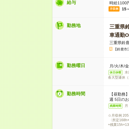
給与
時給1100
15
月収例
勤務地
三重県
車通勤O
三重県鈴
【鈴鹿市
勤務曜日
月/火/木
水
休日休暇
各大型連休（
勤務時間
【昼勤務】9
週 5日の
月
残業時間
☆月収例 205
〈所定168h×
+残業15h×1