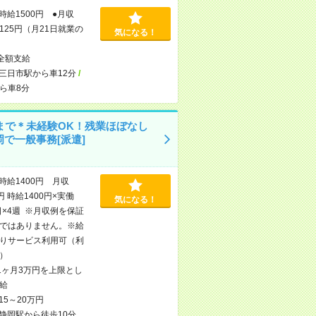
時給1500円 ●月収
,125円（月21日就業の
気になる！
全額支給
三日市駅から車12分
/
ら車8分
時まで＊未経験OK！残業ほぼなし
岡で一般事務[派遣]
時給1400円 月収
円 時給1400円×実働
気になる！
日×4週 ※月収例を保証
ではありません。※給
りサービス利用可（利
）
1ヶ月3万円を上限とし
給
15～20万円
静岡駅から徒歩10分