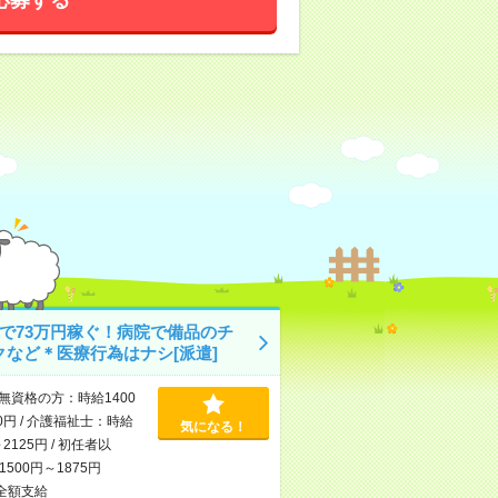
月で73万円稼ぐ！病院で備品のチ
クなど＊医療行為はナシ[派遣]
無資格の方：時給1400
0円 / 介護福祉士：時給
気になる！
～2125円 / 初任者以
500円～1875円
全額支給