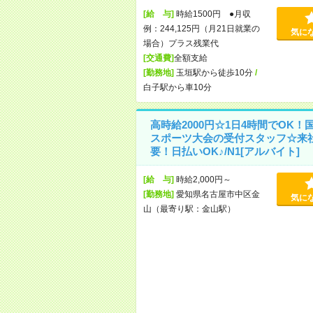
[給 与]
時給1500円 ●月収
例：244,125円（月21日就業の
気に
場合）プラス残業代
[交通費]
全額支給
[勤務地]
玉垣駅から徒歩10分
/
白子駅から車10分
高時給2000円☆1日4時間でOK！
スポーツ大会の受付スタッフ☆来
要！日払いOK♪/N1[アルバイト]
[給 与]
時給2,000円～
[勤務地]
愛知県名古屋市中区金
気に
山（最寄り駅：金山駅）