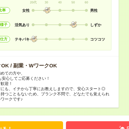
20代
30
40
50
60
比率
女性
男性
様子
活気あり
しずか
仕方
テキパキ
コツコツ
OK / 副業・WワークOK
初めての方や、
も安心してご応募ください！
者歓迎！
方にも、イチから丁寧にお教えしますので、安心スタート◎
を持つこともないため、ブランク不問で、どなたでも覚えられ
ワークです♪
なる！