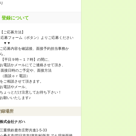
り
登録について
【ご応募方法】
応募フォーム（ボタン）よりご応募ください
▼▼
ご応募内容を確認後、面接予約担当事務か
ら、
【平日９時～１７時】の間に、
お電話かメールにてご連絡させて頂き、
面接日時のご予定や、面接方法
（面談ｏｒ電話）
をご相談させて頂きます。
お電話やメール、
ちょっとだけ注意してお待ち下さい！
お願いいたします♪
登録場所
株式会社ナガハ
三重県鈴鹿市庄野共進1-5-33
☆桑名市/四日市市/津市/松阪市 でも現地面接