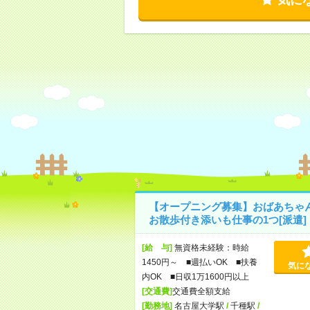
【オープニング募集】おばあちゃ
お散歩付き添いも仕事の1つ[派遣]
[給 与]
無資格未経験：時給
1450円～ ■週払いOK ■扶養
気に
内OK ■日収1万1600円以上
[交通費]
交通費全額支給
[勤務地]
名古屋大学駅
/
千種駅
/