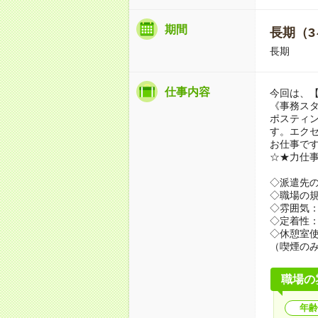
期間
長期（3
長期
仕事内容
今回は、
《事務スタ
ポスティ
す。エク
お仕事で
☆★力仕事
◇派遣先
◇職場の規
◇雰囲気
◇定着性
◇休憩室
（喫煙の
職場の
年齢