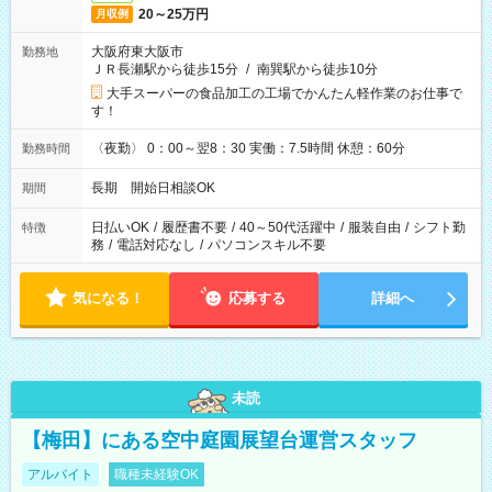
20～25万円
月収例
大阪府東大阪市
勤務地
ＪＲ長瀬駅から徒歩15分
/
南巽駅から徒歩10分
大手スーパーの食品加工の工場でかんたん軽作業のお仕事で
す！
〈夜勤〉 0：00～翌8：30 実働：7.5時間 休憩：60分
勤務時間
長期 開始日相談OK
期間
日払いOK
/
履歴書不要
/
40～50代活躍中
/
服装自由
/
シフト勤
特徴
務
/
電話対応なし
/
パソコンスキル不要
気になる！
応募する
詳細へ
未読
【梅田】にある空中庭園展望台運営スタッフ
アルバイト
職種未経験OK