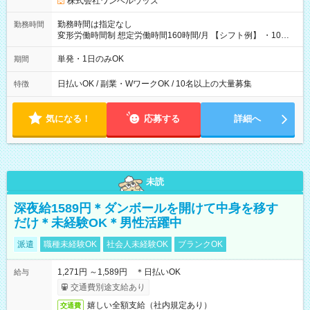
株式会社ワンベルウッズ
勤務時間は指定なし
勤務時間
変形労働時間制 想定労働時間160時間/月 【シフト例】 ・10：
00～20：00
単発・1日のみOK
期間
日払いOK / 副業・WワークOK / 10名以上の大量募集
特徴
気になる！
応募する
詳細へ
未読
深夜給1589円＊ダンボールを開けて中身を移す
だけ＊未経験OK＊男性活躍中
派遣
職種未経験OK
社会人未経験OK
ブランクOK
1,271円 ～1,589円 ＊日払いOK
給与
交通費別途支給あり
嬉しい全額支給（社内規定あり）
交通費