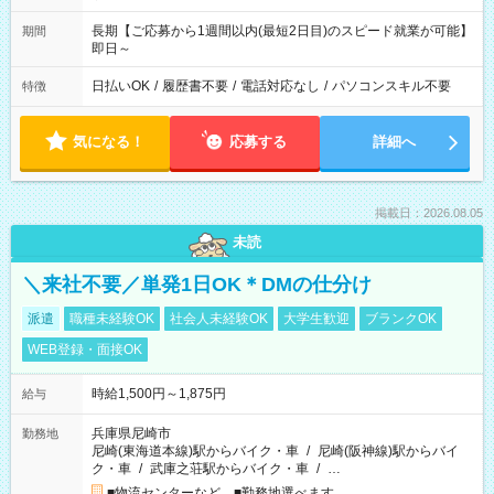
長期【ご応募から1週間以内(最短2日目)のスピード就業が可能】
期間
即日～
日払いOK
/
履歴書不要
/
電話対応なし
/
パソコンスキル不要
特徴
気になる！
応募する
詳細へ
掲載日：2026.08.05
未読
＼来社不要／単発1日OK＊DMの仕分け
派遣
職種未経験OK
社会人未経験OK
大学生歓迎
ブランクOK
WEB登録・面接OK
時給1,500円～1,875円
給与
兵庫県尼崎市
勤務地
尼崎(東海道本線)駅からバイク・車
/
尼崎(阪神線)駅からバイ
ク・車
/
武庫之荘駅からバイク・車
/
…
■物流センターなど ■勤務地選べます