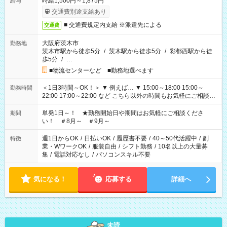
時給1,500円～1,875円
給与
交通費別途支給あり
■ 交通費規定内支給 ※派遣先による
交通費
大阪府茨木市
勤務地
茨木市駅から徒歩5分
/
茨木駅から徒歩5分
/
彩都西駅から徒
歩5分
/
…
■物流センターなど ■勤務地選べます
＜1日3時間～OK！＞ ▼ 例えば… ▼ 15:00～18:00 15:00～
勤務時間
22:00 17:00～22:00 など こちら以外の時間もお気軽にご相談く
ださい！
単発1日～！ ★勤務開始日や期間はお気軽にご相談くださ
期間
い！ ＃8月～ ＃9月～
週1日からOK
/
日払いOK
/
履歴書不要
/
40～50代活躍中
/
副
特徴
業・WワークOK
/
服装自由
/
シフト勤務
/
10名以上の大量募
集
/
電話対応なし
/
パソコンスキル不要
気になる！
応募する
詳細へ
未読