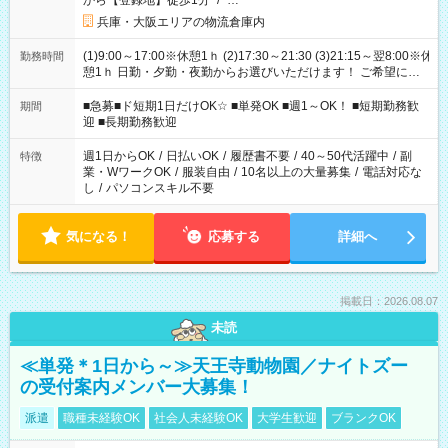
から【登録地】徒歩1分
/
…
兵庫・大阪エリアの物流倉庫内
(1)9:00～17:00※休憩1ｈ (2)17:30～21:30 (3)21:15～翌8:00※休
勤務時間
憩1ｈ 日勤・夕勤・夜勤からお選びいただけます！ ご希望に合
わせて働けるお仕事です(*^^*) 【その他選べる勤務時間】 8-17
時/9-17時/9-18時/10-18時/11-21時/18-22時/20-翌4時/21-翌5
■急募■ド短期1日だけOK☆ ■単発OK ■週1～OK！ ■短期勤務歓
期間
時/22-翌6時/0-翌8時 ご自身のご都合で選んで頂ける完全自由シ
迎 ■長期勤務歓迎
フト！
週1日からOK
/
日払いOK
/
履歴書不要
/
40～50代活躍中
/
副
特徴
業・WワークOK
/
服装自由
/
10名以上の大量募集
/
電話対応な
し
/
パソコンスキル不要
気になる！
応募する
詳細へ
掲載日：2026.08.07
未読
≪単発＊1日から～≫天王寺動物園／ナイトズー
の受付案内メンバー大募集！
派遣
職種未経験OK
社会人未経験OK
大学生歓迎
ブランクOK