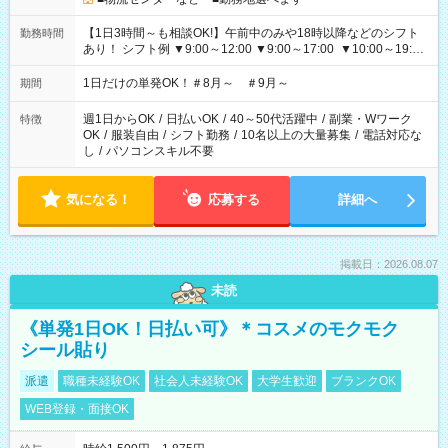
【1日3時間～も相談OK!】午前中のみや18時以降などのシフト
勤務時間
あり！ シフト例 ▼9:00～12:00 ▼9:00～17:00 ▼10:00～19:00
▼18:00～21:00
1日だけの単発OK！＃8月～ ＃9月～
期間
週1日からOK
/
日払いOK
/
40～50代活躍中
/
副業・Wワーク
特徴
OK
/
服装自由
/
シフト勤務
/
10名以上の大量募集
/
電話対応な
し
/
パソコンスキル不要
気になる！
応募する
詳細へ
掲載日：2026.08.07
未読
《単発1日OK！日払い可》＊コスメのモクモク
シール貼り
派遣
職種未経験OK
社会人未経験OK
大学生歓迎
ブランクOK
WEB登録・面接OK