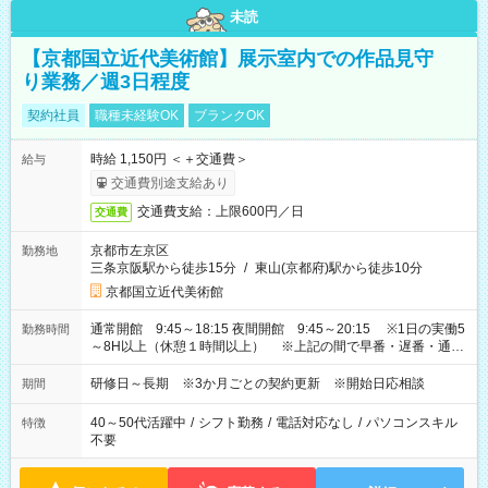
未読
【京都国立近代美術館】展示室内での作品見守
り業務／週3日程度
契約社員
職種未経験OK
ブランクOK
時給 1,150円 ＜＋交通費＞
給与
交通費別途支給あり
交通費支給：上限600円／日
交通費
京都市左京区
勤務地
三条京阪駅から徒歩15分
/
東山(京都府)駅から徒歩10分
京都国立近代美術館
通常開館 9:45～18:15 夜間開館 9:45～20:15 ※1日の実働5
勤務時間
～8H以上（休憩１時間以上） ※上記の間で早番・遅番・通番
のローテーション勤務
研修日～長期 ※3か月ごとの契約更新 ※開始日応相談
期間
40～50代活躍中
/
シフト勤務
/
電話対応なし
/
パソコンスキル
特徴
不要