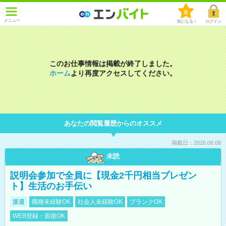
0
メニュー
気になる！
ログイン
このお仕事情報は掲載が終了しました。
ホーム
より再度アクセスしてください。
あなたの閲覧履歴からのオススメ
掲載日：2026.08.08
未読
説明会参加で全員に【現金2千円相当プレゼン
ト】生活のお手伝い
派遣
職種未経験OK
社会人未経験OK
ブランクOK
WEB登録・面接OK