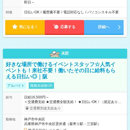
即日～
日払いOK
/
履歴書不要
/
電話対応なし
/
パソコンスキル不要
特徴
気になる！
応募する
詳細へ
未読
好きな場所で働けるイベントスタッフ☆人気イ
ベントも！来社不要！働いたその日に給料もら
える日払い◎｜阪
アルバイト
職種未経験OK
日給16,500円～
給与
＋交通費支給 ★交通費全額支給！ ★日払いOK！（規定あり） ┗
働いたその日に現金GET♪ お仕事後はコンビニATMから 日払
交通費別途支給あり
い分を引き落とせます！ 【試用期間】試用期間なし
神戸市中央区
勤務地
兵庫県神戸市中央区雲井通（最寄り駅：三宮駅）