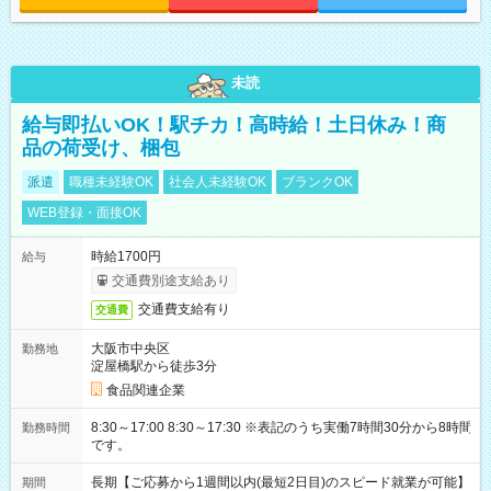
未読
給与即払いOK！駅チカ！高時給！土日休み！商
品の荷受け、梱包
派遣
職種未経験OK
社会人未経験OK
ブランクOK
WEB登録・面接OK
時給1700円
給与
交通費別途支給あり
交通費支給有り
交通費
大阪市中央区
勤務地
淀屋橋駅から徒歩3分
食品関連企業
8:30～17:00 8:30～17:30 ※表記のうち実働7時間30分から8時間
勤務時間
です。
長期【ご応募から1週間以内(最短2日目)のスピード就業が可能】
期間