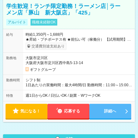
学生歓迎！ランチ限定勤務！ラーメン店│ラー
メン店「豚山 新大阪店」「425」
アルバイト
職種未経験OK
時給1,350円～1,688円
給与
★昇給・プチボーナス有 ★前払い可（稼働分） 【試用期間】試
用期間なし
交通費別途支給あり
大阪市淀川区
勤務地
大阪府大阪市淀川区西中島5-13-14
ギフトグループ
シフト制
勤務時間
1日あたりの実働時間：最大4時間/日 勤務時間：11:00～15:00
（実働4時間） ★週1日～勤務OK！ ★土日のみ・平日のみも
OK！ ★シフト自己申告制！ ★残業なし！次の予定も立てやすい
週1日からOK / 日払いOK / 副業・WワークOK
特徴
♪
気になる！
応募する
詳細へ