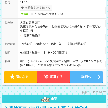
1177円
給与
交通費別途支給あり
1日450円迄の実費を支給
交通費
大阪市天王寺区
勤務地
天王寺駅から徒歩5分
/
動物園前駅から徒歩5分
/
新今宮駅か
ら徒歩5分
天王寺動物園
16時30分～20時00分（休憩0分）／実働3時間30分
勤務時間
≪短期＊単発≫ 8・9・10月限定！
期間
週1日からOK
/
40～50代活躍中
/
副業・WワークOK
/
シフト勤
特徴
務
/
10名以上の大量募集
/
パソコンスキル不要
気になる！
応募する
詳細へ
掲載日：2026.08.07
未読