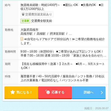
無資格未経験：時給1400円～ ■週払いOK ■扶養内OK ■日
給与
収1万1200円以上
交通費別途支給あり
交通費全額支給
交通費
大阪府高槻市
勤務地
高槻市駅
/
高槻駅
/
摂津富田駅
/
…
≪自宅からドアtoドアで30分以内！≫ご希望の勤務地を紹介
します。
9:00～18:00（休憩60分） ■ご希望があれば下記シフトもOK！
勤務時間
早番 7:00～16:00 遅番 10:00～19:00 「家族と休みを合わせた
い」 「余裕を持って夕飯の準備がしたい」 「できれば残業はし
たくない」 など、ご希望を教えてくださいね。 ※Wワーク希望
【現在も積極採用中！急募！】2カ月～ ■8月～、9月スタート
期間
の方へ 今ご覧のお仕事で希望する勤務時間と、もう1つのお仕事
もOK！
の勤務時間。 合計で週40時間を超える場合は応募できません。
履歴書不要
/
40～50代活躍中
/
服装自由
/
シフト勤務
/
10名以
特徴
上の大量募集
/
電話対応なし
/
パソコンスキル不要
気になる！
応募する
詳細へ
掲載日：2026.08.07