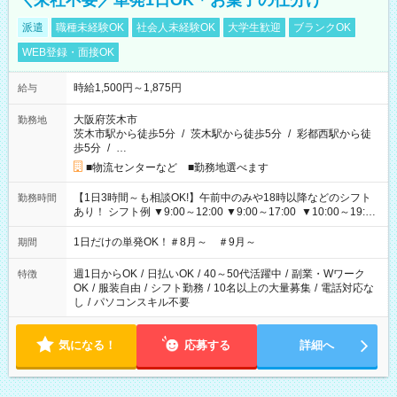
＼来社不要／単発1日OK＊お菓子の仕分け
派遣
職種未経験OK
社会人未経験OK
大学生歓迎
ブランクOK
WEB登録・面接OK
時給1,500円～1,875円
給与
大阪府茨木市
勤務地
茨木市駅から徒歩5分
/
茨木駅から徒歩5分
/
彩都西駅から徒
歩5分
/
…
■物流センターなど ■勤務地選べます
【1日3時間～も相談OK!】午前中のみや18時以降などのシフト
勤務時間
あり！ シフト例 ▼9:00～12:00 ▼9:00～17:00 ▼10:00～19:00
▼18:00～21:00
1日だけの単発OK！＃8月～ ＃9月～
期間
週1日からOK
/
日払いOK
/
40～50代活躍中
/
副業・Wワーク
特徴
OK
/
服装自由
/
シフト勤務
/
10名以上の大量募集
/
電話対応な
し
/
パソコンスキル不要
気になる！
応募する
詳細へ