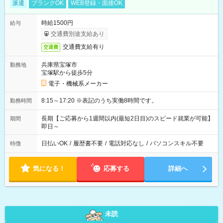
派遣
ブランクOK
WEB登録・面接OK
時給1500円
給与
交通費別途支給あり
交通費支給有り
交通費
兵庫県宝塚市
勤務地
宝塚駅から徒歩5分
電子・機械系メーカー
8:15～17:20 ※表記のうち実働8時間です。
勤務時間
長期【ご応募から1週間以内(最短2日目)のスピード就業が可能】
期間
即日～
日払いOK
/
履歴書不要
/
電話対応なし
/
パソコンスキル不要
特徴
気になる！
応募する
詳細へ
未読