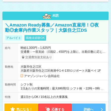
未読
＼Amazon Ready募集／Amazon直雇用！◎夜
勤◎倉庫内作業スタッフ｜大阪住之江DS
アルバイト
職種未経験OK
時給1,300円～1,625円
給与
交通費：一部支給 （日額2，450円を上限に、出勤日数に応じて
実費支給） ※22:00～翌5:00までは時給25%UP！ ■給与前払い
交通費別途支給あり
制度あり ※前払い額の上限あり、手数料無料（Amazon負担）
そのほか所定の条件が適用されます 【試用期間】試用期間なし
大阪市住之江区
勤務地
大阪府大阪市住之江区南港中1-4-130ロジポート大阪ベイ 1F
アマゾンジャパン合同会社
シフト制
勤務時間
1日あたりの実働時間：最大8時間/日 シフト例 ・22時～0時 入
社後、就業可能シフトをご確認の上、申請してください。
週1日からOK / 10名以上の大量募集
特徴
気になる！
応募する
詳細へ