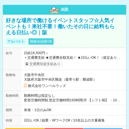
未読
好きな場所で働けるイベントスタッフ☆人気イ
ベントも！来社不要！働いたその日に給料もら
える日払い◎｜阪
アルバイト
職種未経験OK
日給16,500円～
給与
＋交通費支給 ★交通費全額支給！ ★日払いOK！（規定あり） ┗
働いたその日に現金GET♪ お仕事後はコンビニATMから 日払
交通費別途支給あり
い分を引き落とせます！ 【試用期間】試用期間なし
大阪市中央区
勤務地
大阪府大阪市中央区難波（最寄り駅：難波駅）
株式会社ワンベルウッズ
勤務時間は指定なし
勤務時間
変形労働時間制 想定労働時間160時間/月 【シフト例】 ・10：
00～20：00
単発・1日のみOK
期間
日払いOK / 副業・WワークOK / 10名以上の大量募集
特徴