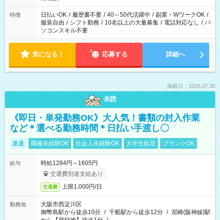
日払いOK
/
履歴書不要
/
40～50代活躍中
/
副業・WワークOK
/
特徴
服装自由
/
シフト勤務
/
10名以上の大量募集
/
電話対応なし
/
パ
ソコンスキル不要
気になる！
応募する
詳細へ
掲載日：2026.07.30
未読
《即日・単発勤務OK》大人気！書類の封入作業
など＊選べる勤務時間＊日払い手渡し〇
派遣
職種未経験OK
社会人未経験OK
大学生歓迎
ブランクOK
時給1284円～1605円
給与
交通費別途支給あり
上限1,000円/日
交通費
大阪市西淀川区
勤務地
御幣島駅から徒歩10分
/
千船駅から徒歩12分
/
尼崎(阪神線)駅