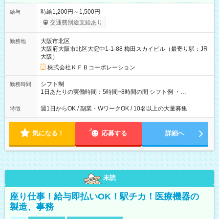
時給1,200円～1,500円
給与
交通費別途支給あり
大阪市北区
勤務地
大阪府大阪市北区大淀中1-1-88 梅田スカイビル（最寄り駅：JR
大阪）
株式会社ＫＦＢコーポレーション
シフト制
勤務時間
1日あたりの実働時間：5時間~8時間の間 シフト例 ・
9:30~18:00 実働7.5時間 ・9:30~14:30 実働5時間 ・
16:00~21:30 実働5.5時間
週1日からOK / 副業・WワークOK / 10名以上の大量募集
特徴
気になる！
応募する
詳細へ
未読
座り仕事！給与即払いOK！駅チカ！医療機器の
製造、事務