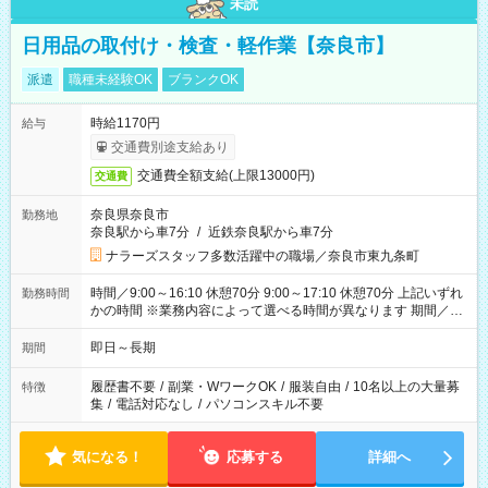
未読
日用品の取付け・検査・軽作業【奈良市】
派遣
職種未経験OK
ブランクOK
時給1170円
給与
交通費別途支給あり
交通費全額支給(上限13000円)
交通費
奈良県奈良市
勤務地
奈良駅から車7分
/
近鉄奈良駅から車7分
ナラーズスタッフ多数活躍中の職場／奈良市東九条町
時間／9:00～16:10 休憩70分 9:00～17:10 休憩70分 上記いずれ
勤務時間
かの時間 ※業務内容によって選べる時間が異なります 期間／即
日～長期安定 スタート日は相談可能！ 勤務日／月～金の週4日
～でOK！
即日～長期
期間
履歴書不要
/
副業・WワークOK
/
服装自由
/
10名以上の大量募
特徴
集
/
電話対応なし
/
パソコンスキル不要
気になる！
応募する
詳細へ