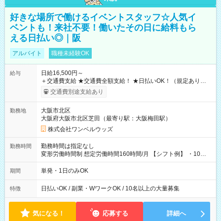
好きな場所で働けるイベントスタッフ☆人気イ
ベントも！来社不要！働いたその日に給料もら
える日払い◎｜阪
アルバイト
職種未経験OK
日給16,500円～
給与
＋交通費支給 ★交通費全額支給！ ★日払いOK！（規定あり） ┗
働いたその日に現金GET♪ お仕事後はコンビニATMから 日払
交通費別途支給あり
い分を引き落とせます！ 【試用期間】試用期間なし
大阪市北区
勤務地
大阪府大阪市北区芝田（最寄り駅：大阪梅田駅）
株式会社ワンベルウッズ
勤務時間は指定なし
勤務時間
変形労働時間制 想定労働時間160時間/月 【シフト例】 ・10：
00～20：00
単発・1日のみOK
期間
日払いOK / 副業・WワークOK / 10名以上の大量募集
特徴
気になる！
応募する
詳細へ