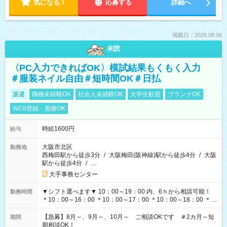
気になる！
応募する
詳細へ
掲載日：2026.08.06
未読
〈PC入力できればOK〉模試結果もくもく入力
＃服装ネイル自由＃短時間OK＃日払
派遣
職種未経験OK
社会人未経験OK
大学生歓迎
ブランクOK
WEB登録・面接OK
時給1600円
給与
大阪市北区
勤務地
西梅田駅から徒歩3分
/
大阪梅田(阪神線)駅から徒歩4分
/
大阪
駅から徒歩4分
/
…
大手事務センター
▼シフト選べます▼ 10：00～19：00 内、6ｈから相談可能！
勤務時間
＊10：00～16：00 ＊10：00～17：00 ＊10：00～18：00 ＊
11：00～19：00 ＊12：00～19：00 ＊13：00～19：00
【急募】8月～、9月～、10月～ ご相談OKです ＃2カ月～短
期間
期相談OK！