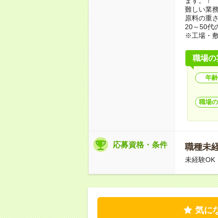
ます。！
難しい業
原料の重さ
20～50
※工場・
職場の
年齢
職場の
応募資格・条件
職種未経
未経験OK
気に