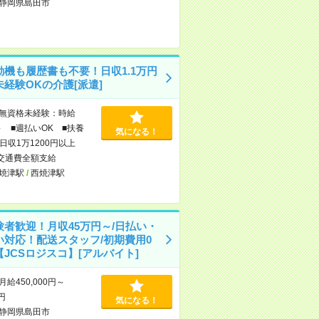
静岡県島田市
動機も履歴書も不要！日収1.1万円
経験OKの介護[派遣]
無資格未経験：時給
～ ■週払いOK ■扶養
気になる！
日収1万1200円以上
交通費全額支給
焼津駅
/
西焼津駅
験者歓迎！月収45万円～/日払い・
い対応！配送スタッフ/初期費用0
JCSロジスコ】[アルバイト]
月給450,000円～
0円
気になる！
静岡県島田市