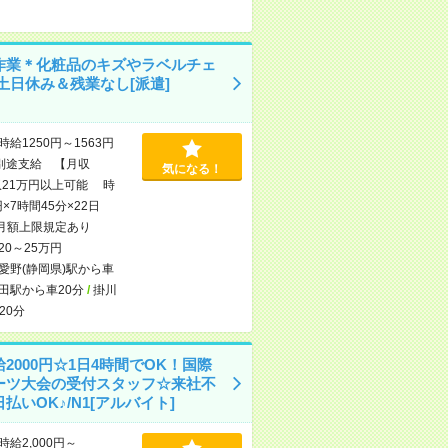
作業＊化粧品のキズやラベルチェ
土日休み＆残業なし[派遣]
時給1250円～1563円
別途支給 【月収
気になる！
収21万円以上可能 時
円×7時間45分×22日
月額上限規定あり
20～25万円
愛野(静岡県)駅から車
田駅から車20分
/
掛川
20分
2000円☆1日4時間でOK！国際
ーツ大会の受付スタッフ☆来社不
払いOK♪/N1[アルバイト]
時給2,000円～