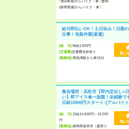
/
豊田町駅からバイク・車
/
豊岡
(静岡県)駅からバイク・車
/
…
給与即払いOK！土日休み！日勤の
仕事！包装作業[派遣]
[給 与]
時給1300円
[交通費]
交通費支給有り
気に
[勤務地]
西焼津駅から車16分
集合場所：浜松市【即内定出し×
い】即アイス食べ放題！未経験で
日給10600円スタート♪[アルバイト
[給 与]
日給10,600円～18,500
円
気に
[勤務地]
静岡県袋井市（最寄り