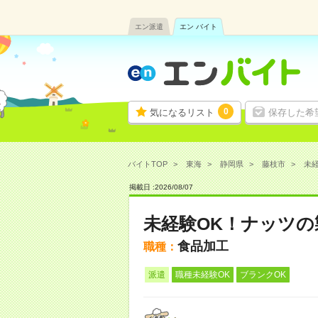
エン派遣
エン バイト
0
気になるリスト
保存した希
バイトTOP
東海
静岡県
藤枝市
未経
掲載日 :
2026
/
08
/
07
未経験OK！ナッツの
食品加工
職種：
派遣
職種未経験OK
ブランクOK