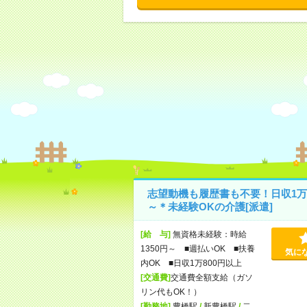
志望動機も履歴書も不要！日収1万
～＊未経験OKの介護[派遣]
[給 与]
無資格未経験：時給
1350円～ ■週払いOK ■扶養
気に
内OK ■日収1万800円以上
[交通費]
交通費全額支給（ガソ
リン代もOK！）
[勤務地]
豊橋駅
/
新豊橋駅
/
二