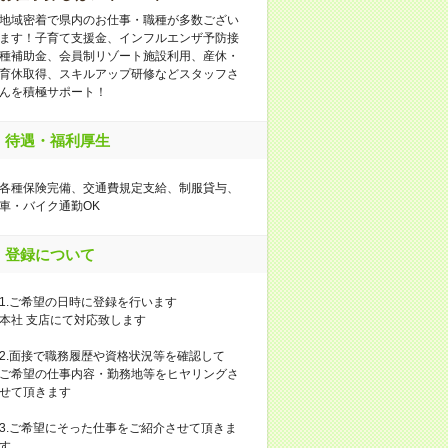
地域密着で県内のお仕事・職種が多数ござい
ます！子育て支援金、インフルエンザ予防接
種補助金、会員制リゾート施設利用、産休・
育休取得、スキルアップ研修などスタッフさ
んを積極サポート！
待遇・福利厚生
各種保険完備、交通費規定支給、制服貸与、
車・バイク通勤OK
登録について
1.ご希望の日時に登録を行います
本社 支店にて対応致します
2.面接で職務履歴や資格状況等を確認して
ご希望の仕事内容・勤務地等をヒヤリングさ
せて頂きます
3.ご希望にそった仕事をご紹介させて頂きま
す