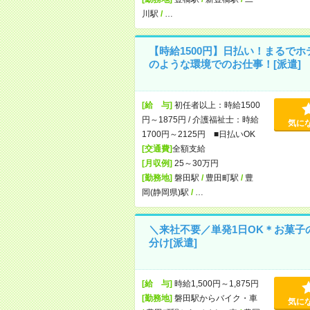
川駅
/
…
【時給1500円】日払い！まるでホ
のような環境でのお仕事！[派遣]
[給 与]
初任者以上：時給1500
円～1875円 / 介護福祉士：時給
気に
1700円～2125円 ■日払いOK
[交通費]
全額支給
[月収例]
25～30万円
[勤務地]
磐田駅
/
豊田町駅
/
豊
岡(静岡県)駅
/
…
＼来社不要／単発1日OK＊お菓子
分け[派遣]
[給 与]
時給1,500円～1,875円
[勤務地]
磐田駅からバイク・車
気に