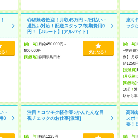
！
◎経験者歓迎！月収45万円～/日払い・
座り
週払い対応！配送スタッフ/初期費用0
ック/
円！【Jルート】[アルバイト]
[給 与]
月給450,000円～
[給 与]
800,000円
+交通費
なる！
気になる！
[勤務地]
静岡県島田市
例】 月
給1250
[交通費]
[月収例]
[勤務地]
10分
/
磐
駅から車
い・
注目＊コツモク軽作業○かんたんな目
高時給
用0
視チェックのお仕事[派遣]
スポ
]
要！日
[給 与]
時給1225円
[給 与]