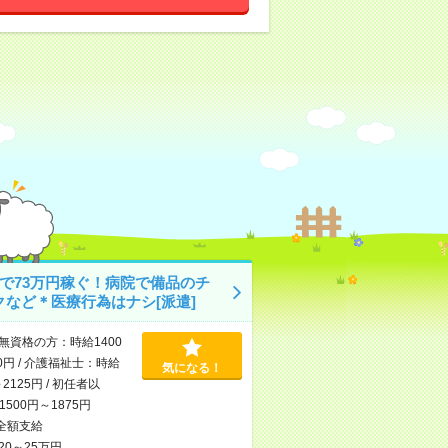
月で73万円稼ぐ！病院で備品のチ
クなど＊医療行為はナシ[派遣]
無資格の方：時給1400
0円 / 介護福祉士：時給
気になる！
～2125円 / 初任者以
500円～1875円
全額支給
20～25万円