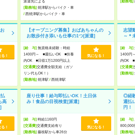
派遣先による
[勤務地]
[勤務地]
焼津駅からバイク・車
/
西焼津駅からバイク・車
お
【オープニング募集】おばあちゃんの
志望
お散歩付き添いも仕事の1つ[派遣]
～＊未
[給 与]
無資格未経験：時給
[給 与]
1400円～ ■週払いOK ■扶養
1400円
なる！
気になる！
内OK ■日収1万1200円以上
内OK ■
[交通費]
交通費全額支給（ガソ
[交通費]
リン代もOK！）
[勤務地]
[勤務地]
焼津駅
/
西焼津駅
日払
座り仕事！給与即払いOK！土日休
◎経
も高
み！食品の目視検査[派遣]
週払
]
円！【
[給 与]
時給1160円
[給 与]
[交通費]
交通費支給有り
800,00
なる！
気になる！
[勤務地]
藤枝駅から車26分
[勤務地]