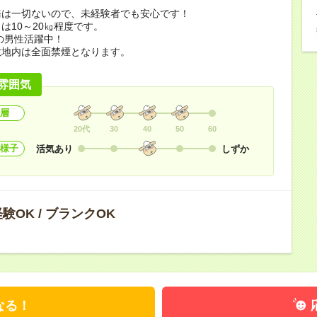
務は一切ないので、未経験者でも安心です！
は10～20㎏程度です。
代の男性活躍中！
敷地内は全面禁煙となります。
雰囲気
層
20代
30
40
50
60
様子
活気あり
しずか
験OK / ブランクOK
なる！