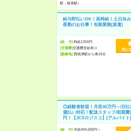
駅：味美駅）
給与即払いOK！高時給！土日休み
夜勤のお仕事！包装業務[派遣]
[給 与]
時給1350円
[交通費]
交通費支給有り
気に
[勤務地]
西焼津駅から車16分
◎経験者歓迎！月収45万円～/日払
週払い対応！配送スタッフ/初期費
円！【JCSロジスコ】[アルバイト
[給 与]
月給450,000円～