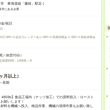
枝市 東海道線「藤枝」駅近く
枝市にある企業
木/金/祝日
/日
6日<BR>※会社カレンダーあり<BR>※長期休暇あり<BR>※有給休暇あ
間／休憩70分）
定残業時間：10時間／月
ヶ月以上）
～長期
：4859b】食品工場内（ナッツ加工）での原料投入・ロースト
をお願いします！
た材料を機械へ投入、検品作業、機械の清掃作業もお願い致し