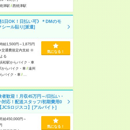
焼津駅
/
西焼津駅
発1日OK！日払い可》＊DMのモ
クシール貼り[派遣]
時給1,500円～1,875円
■ 交通費規定内支給 ※
気になる！
よる
浜松駅からバイク・車
駅からバイク・車
/
遠州
らバイク・車
/
…
験者歓迎！月収45万円～/日払い・
い対応！配送スタッフ/初期費用0
JCSロジスコ】[アルバイト]
月給450,000円～
0円
気になる！