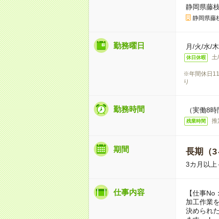
静岡県藤
静岡県藤
勤務曜日
月/火/水/
土
休日休暇
※年間休日11
り
勤務時間
（実働8時
推
残業時間
期間
長期（3
3カ月以上
仕事内容
【仕事No
加工作業
決められ