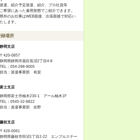
派遣、紹介予定派遣、紹介、プロ社員等
ご希望にあった雇用形態でご紹介できます。
県外のお仕事はWEB面接、出張面接で対応い
たします。
登録場所
静岡支店
〒420-0857
静岡県静岡市葵区長沼2丁目4-8
TEL：054-298-9005
担当：派遣事業部 有賀
富士支店
静岡県富士市柚木230-1 アール柚木1F
TEL：0545-32-8822
担当：派遣事業部 佐野
藤枝支店
〒426-0061
静岡県藤枝市田沼1丁目2-22 エンブルステー