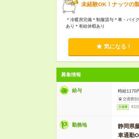
未経験OK！ナッツの
＊冷暖房完備＊制服貸与＊車・バイク
あり＊有給休暇あり
気になる！
募集情報
給与
時給1170
交通費別
63
交通費
勤務地
静岡県
車通勤O