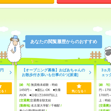
あなたの閲覧履歴からのおすすめ
円
【オープニング募集】おばあちゃんの
3ヵ
お散歩付き添いも仕事の1つ[派遣]
ェッ
[給 与]
無資格未経験：時給
[給 与]
1450円～ ■週払いOK ■扶養
円～175
なる！
気になる！
内OK ■日収1万1600円以上
1700円
[交通費]
交通費全額支給
上：時給1
[勤務地]
名古屋大学駅
/
千種駅
/
[交通費]
東山公園(愛知県)駅
/
…
[月収例]