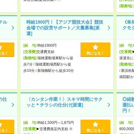
[勤務地]
テル
時給1900円！【アジア競技大会】競技
《単
会場での設営サポート／大量募集[派
クモ
遣]
[給 与]
時給1900円
[給 与]
[交通費]
交通費支給
[交通費]
なる！
気になる！
[勤務地]
瑞穂運動場東駅から徒
派遣先に
歩7分
/
瑞穂運動場西駅から徒
[勤務地]
歩10分
/
新瑞橋駅から徒歩10分
/
新浜松
病院駅か
の仕
〈カンタン作業！〉スキマ時間にサク
◎経
ッと＊チラシの仕分け[派遣]
週払
円！【
[給 与]
時給1,500円～1,875円
[給 与]
[交通費]
■ 交通費規定内支給 ※
800,00
なる！
気になる！