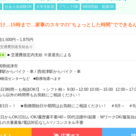
K
社会人未経験OK
大学生歓迎
ブランクOK
WEB登録・面接OK
け…15時まで…家事のスキマの“ちょっとした時間”でできる
1,500円～1,875円
交通費別途支給あり
■ 交通費規定内支給 ※派遣先による
通費
岡県焼津市
津駅からバイク・車
/
西焼津駅からバイク・車
■物流センターなど ■勤務地選べます
日3時間～も相談OK!】 ＜シフト例＞ 9:00～12:00 10:00～15:00 12:00～17:00
ちら以外の時間帯もお気軽にご相談ください！
発1日～！ ★勤務開始日や期間はお気軽にご相談ください！ ＃8月～ ＃9
1日からOK
/
日払いOK
/
履歴書不要
/
40～50代活躍中
/
副業・WワークOK
/
服装自
上の大量募集
/
電話対応なし
/
パソコンスキル不要