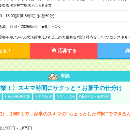
愛知県 名古屋市瑞穂区にある企業
00～18:00(実働:8時間) (休憩60分)
急募】即日～2026/9/30 ★8月～OK！
歴書不要
/
40～50代活躍中
/
10名以上の大量募集
/
電話対応なし
/
パソコンスキル
なる！
応募する
詳
未読
作業！〉スキマ時間にサクッと＊お菓子の仕分け
K
社会人未経験OK
大学生歓迎
ブランクOK
WEB登録・面接OK
け…15時まで…家事のスキマの“ちょっとした時間”でできる
1,500円～1,875円