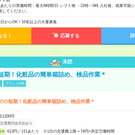
フト制
日あたりの実働時間：最大8時間/日 シフト例 ・22時～0時 入社後、就業可能
請してください。
1日からOK / 10名以上の大量募集
なる！
応募する
詳
未読
短期！化粧品の簡単箱詰め、検品作業＊
K
ブランクOK
までの短期！化粧品の簡単箱詰め、検品作業＊
1200円
交通費別途支給あり
613円／1日あたり ※1日の交通費上限＝74円×所定労働時間
通費