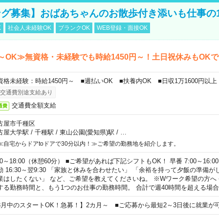
グ募集】おばあちゃんのお散歩付き添いも仕事の
K
社会人未経験OK
ブランクOK
WEB登録・面接OK
～OK≫無資格・未経験でも時給1450円～！土日祝休みもOK
資格未経験：時給1450円～ ■週払いOK ■扶養内OK ■日収1万1600円以上
交通費別途支給あり
交通費全額支給
通費
古屋市千種区
古屋大学駅
/
千種駅
/
東山公園(愛知県)駅
/
…
≪自宅からドアtoドアで30分以内！≫ご希望の勤務地を紹介します。
00～18:00（休憩60分） ■ご希望があれば下記シフトもOK！ 早番 7:00～16:00 遅
勤 16:30～翌9:30 「家族と休みを合わせたい」 「余裕を持って夕飯の準備
業はしたくない」 など、ご希望を教えてくださいね。 ※Wワーク希望の方へ
する勤務時間と、もう1つのお仕事の勤務時間。 合計で週40時間を超える場
8月中のスタートOK！急募！】2カ月～ ■ご応募から最短2～3日後に就業が