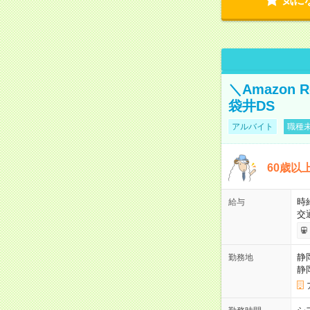
気に
＼Amazon
袋井DS
アルバイト
職種未
60歳以
時給
給与
交
静
勤務地
静