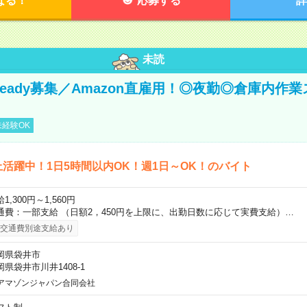
なる！
応募する
詳
未読
 Ready募集／Amazon直雇用！◎夜勤◎倉庫内作
経験OK
上活躍中！1日5時間以内OK！週1日～OK！のバイト
1,300円～1,560円
通費：一部支給 （日額2，450円を上限に、出勤日数に応じて実費支給）…
交通費別途支給あり
岡県袋井市
岡県袋井市川井1408-1
アマゾンジャパン合同会社