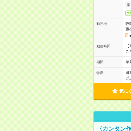
交
静
勤務地
藤
【1
勤務時間
こ
単
期間
週
特徴
以
気に
〈カンタン