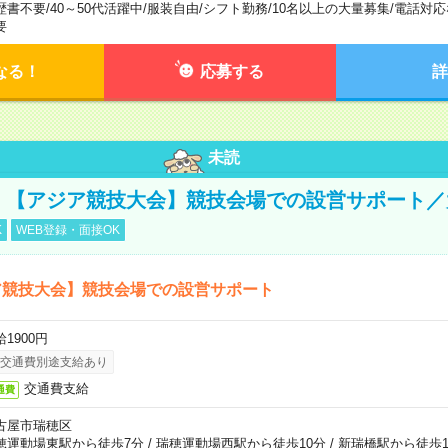
歴書不要
/
40～50代活躍中
/
服装自由
/
シフト勤務
/
10名以上の大量募集
/
電話対応
要
なる！
応募する
詳
未読
円！【アジア競技大会】競技会場での設営サポート
K
WEB登録・面接OK
ア競技大会】競技会場での設営サポート
1900円
交通費別途支給あり
交通費支給
通費
古屋市瑞穂区
穂運動場東駅から徒歩7分
/
瑞穂運動場西駅から徒歩10分
/
新瑞橋駅から徒歩1