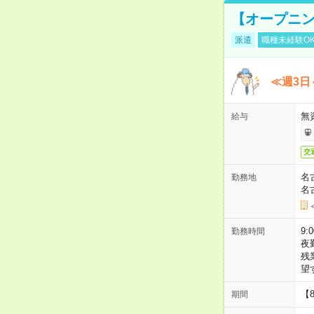
【オープニン
派遣
職種未経験O
≪週3日
無
給与
交
名
勤務地
名
9:
勤務時間
夜
残
望
【
期間