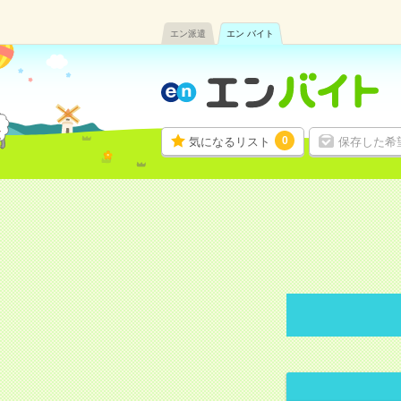
エン派遣
エン バイト
0
気になるリスト
保存した希