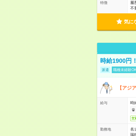
履
特徴
不
気に
時給1900
派遣
職種未経験O
【アジ
時給
給与
交
名
勤務地
瑞