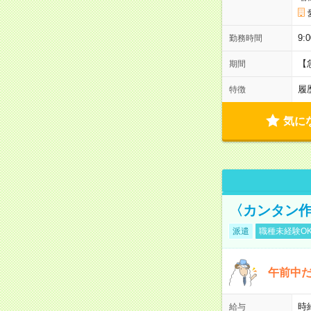
9:
勤務時間
【
期間
履
特徴
気に
〈カンタン
派遣
職種未経験O
午前中だ
時給
給与