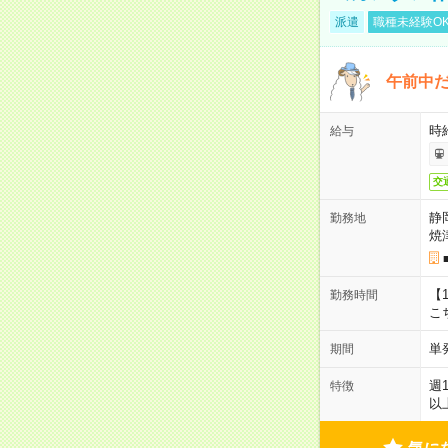
派遣
職種未経験O
午前中だ
時給
給与
交
静
勤務地
焼
【1
勤務時間
こ
単
期間
週
特徴
以