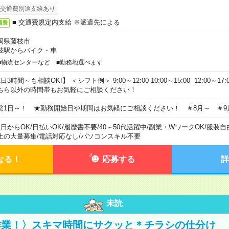
交通費別途支給あり
■ 交通費規定内支給 ※派遣先による
通費
岡県藤枝市
枝駅からバイク・車
■物流センターなど ■勤務地選べます
日3時間～も相談OK!】 ＜シフト例＞ 9:00～12:00 10:00～15:00 12:00～17:00
ちら以外の時間帯もお気軽にご相談ください！
発1日～！ ★勤務開始日や期間はお気軽にご相談ください！ ＃8月～ ＃9
1日からOK
/
日払いOK
/
履歴書不要
/
40～50代活躍中
/
副業・WワークOK
/
服装自
上の大量募集
/
電話対応なし
/
パソコンスキル不要
なる！
応募する
詳
未読
作業！〉スキマ時間にサクッと＊チラシの仕分け