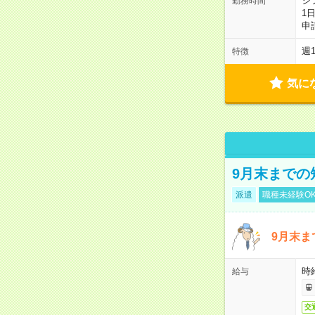
シ
勤務時間
1
申
週
特徴
気に
9月末までの
派遣
職種未経験O
9月末
時給
給与
交