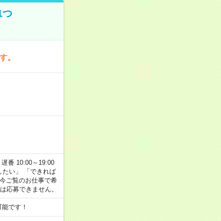
1つ
です。
番 10:00～19:00
がしたい」 「できれば
 今ご覧のお仕事で希
合は応募できません。
可能です！