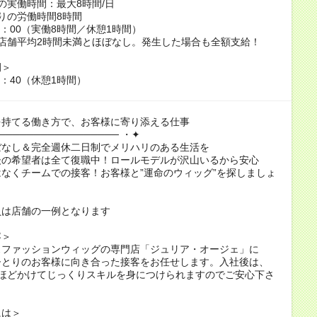
の実働時間：最大8時間/日
りの労働時間8時間
19：00（実働8時間／休憩1時間）
店舗平均2時間未満とほぼなし。発生した場合も全額支給！
例＞
8：40（休憩1時間）
を持てる働き方で、お客様に寄り添える仕事
───────────────── ・✦
ぼなし＆完全週休二日制でメリハリのある生活を
後の希望者は全て復職中！ロールモデルが沢山いるから安心
なくチームでの接客！お客様と”運命のウィッグ”を探しましょ
員は店舗の一例となります
容＞
スファッションウィッグの専門店「ジュリア・オージェ」に
ひとりのお客様に向き合った接客をお任せします。入社後は、
年ほどかけてじっくりスキルを身につけられますのでご安心下さ
には＞