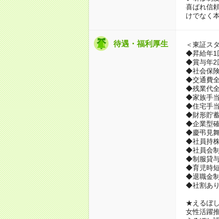
喜ばれ信
けでなく
待遇・福利厚生
＜東証ス
◆昇給年1
◆賞与年2
◆社会保
◆交通費
◆残業代
◆家族手当
◆住宅手
◆財形貯
◆企業型
◆慶弔見
◆社員持
◆社員会
◆制服貸与
◆育児時
◆退職金
◆社割あ
★えるぼ
女性活躍