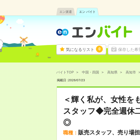
エン派遣
エン バイト
0
気になるリスト
保存した希
バイトTOP
中国・四国
高知県
高知市
掲載日 :
2026
/
07
/
23
＜輝く私が、女性を
スタッフ◆完全週休
◎
販売スタッフ、売り場担
職種：