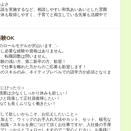
のよさ
面談を実施するなど、相談しやすい和気あいあいとした雰囲
育休も取得しやすく、子育てと両立している先輩も活躍中で
験OK
躍のロールモデルが沢山います ˎˊ˗
際し必要な経験や資格はありません。
ク、転職回数は問いません。
経験の浅い方、第二新卒の方、歓迎！
どで仕事を離れた方からのご応募も歓迎します！
のスキルのみ、ネイティブレベルでの語学力が必須となりま
方にぴったり＞
ら残業は少なくしっかり休みも欲しい！
がひと段落して正社員復帰したい！
ねても長くムリなく働きたい！
躍して欲しいからこそ、お伝えしたいこと＞
に加えて、ウィッグのお手入れ方法やカット、セット、植毛な
い知識・スキルを身につけて頂くお仕事ですが、入社後の手厚
度でしっかりとフォローしますのでご安心ください。お客様に