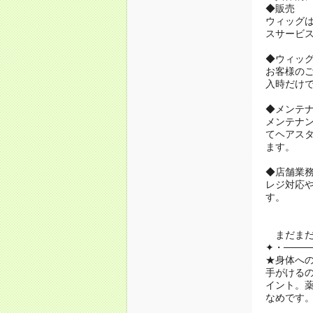
◆販売
ウィッグ
スサービ
◆ウィッ
お客様の
入時だけ
◆メンテ
メンテナ
てヘアス
ます。
◆店舗業
レジ対応
す。
まだまだ
✦・────
★身体へ
手がける
イント。
なめです