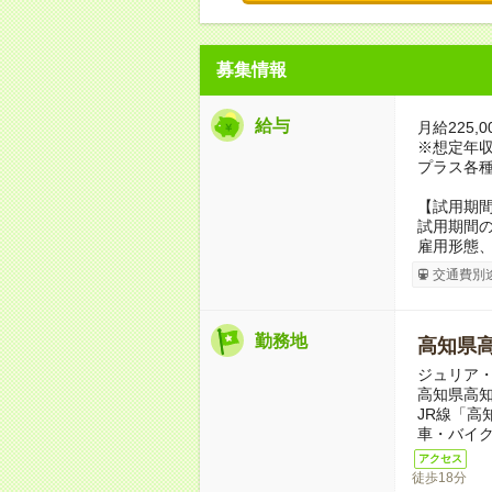
募集情報
給与
月給225,0
※想定年収3
プラス各種
【試用期
試用期間の
雇用形態
交通費別
勤務地
高知県
ジュリア
高知県高知
JR線「高
車・バイ
アクセス
徒歩18分