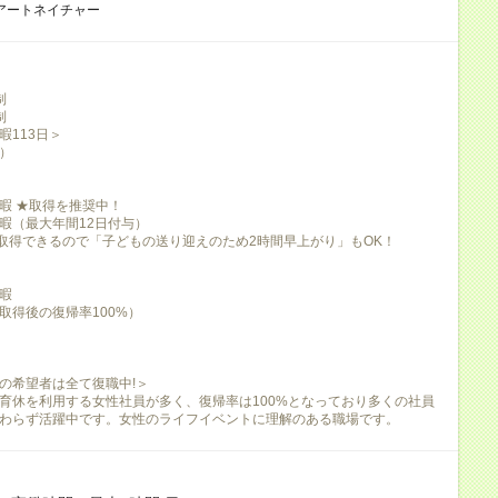
アートネイチャー
制
制
暇113日＞
）
暇 ★取得を推奨中！
暇（最大年間12日付与）
取得できるので「子どもの送り迎えのため2時間早上がり」もOK！
暇
取得後の復帰率100%）
の希望者は全て復職中!＞
育休を利用する女性社員が多く、復帰率は100%となっており多くの社員
わらず活躍中です。女性のライフイベントに理解のある職場です。