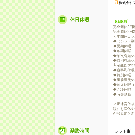
株式会社
休日休暇
休日休暇
完全週休2日
完全週休2日
＜年間休日休
◆（シフト制
◆夏期休暇
◆冬期休暇
◆年次有給休
◆特別有給休
└時間単位で
◆慶弔慰休暇
◆特別休暇
◆産前産後休
◆育児休暇（
◆介護休暇
◆時短勤務
＜産休育休後
現在も産休や
が出産前と変
勤務時間
シフト制