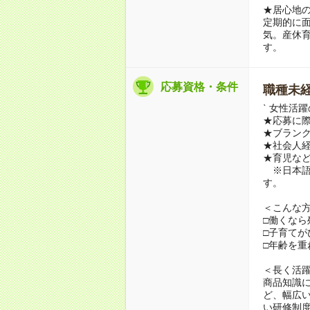
★居心地
定期的に
気。産休
す。
応募資格・条件
職種未経
ˋ 女性活
★応募に
★ブラン
★社会人
★育児な
※日本語
す。
＜こんな
□働くな
□子育て
□年齢を重
＜長く活
商品知識
ど、幅広
い研修制