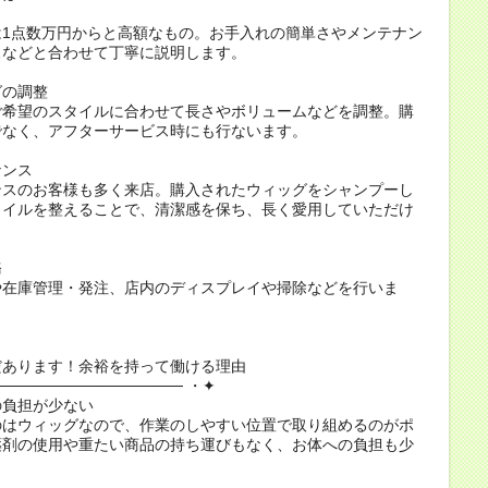
は1点数万円からと高額なもの。お手入れの簡単さやメンテナン
スなどと合わせて丁寧に説明します。
グの調整
ご希望のスタイルに合わせて長さやボリュームなどを調整。購
でなく、アフターサービス時にも行ないます。
ナンス
ンスのお客様も多く来店。購入されたウィッグをシャンプーし
タイルを整えることで、清潔感を保ち、長く愛用していただけ
務
や在庫管理・発注、店内のディスプレイや掃除などを行いま
あります！余裕を持って働ける理由
───────────────── ・✦
の負担が少ない
のはウィッグなので、作業のしやすい位置で取り組めるのがポ
薬剤の使用や重たい商品の持ち運びもなく、お体への負担も少
。