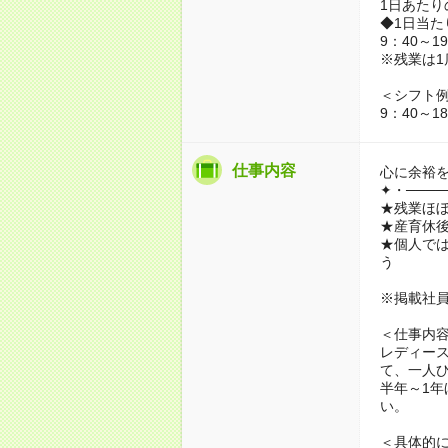
1日あたり
◆1日当た
9：40～
※残業は1
＜シフト
9：40～1
仕事内容
心に余裕
✦・────
★残業ほ
★産育休
★個人では
う
※掲載社
＜仕事内
レディー
て、一人
半年～1
い。
＜具体的