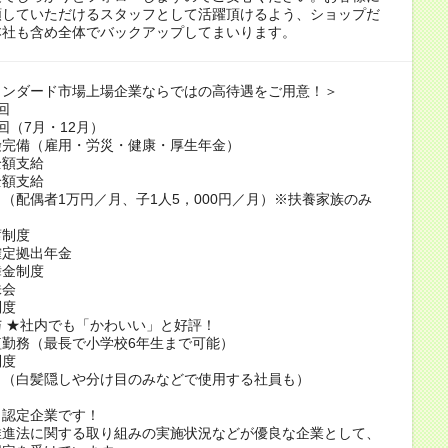
頼していただけるスタッフとして活躍頂けるよう、ショップだ
本社も含め全体でバックアップしてまいります。
タンダード市場上場企業ならではの高待遇をご用意！＞
回
回（7月・12月）
険完備（雇用・労災・健康・厚生年金）
全額支給
全額支給
（配偶者1万円／月、子1人5，000円／月）※扶養家族のみ
当
蓄制度
確定拠出年金
舞金制度
株会
制度
 ★社内でも「かわいい」と好評！
短勤務（最長で小学校6年生まで可能）
制度
り（白髪隠しや分け目のみなどで使用する社員も）
し認定企業です！
推進法に関する取り組みの実施状況などが優良な企業として、