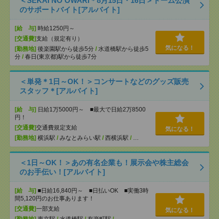
＜SEKAI NO OWARI＊8月15日・16日＞ドーム公演
のサポートバイト[アルバイト]
[給 与]
時給1250円～
[交通費]
支給（規定有り）
気になる！
[勤務地]
後楽園駅から徒歩5分
/
水道橋駅から徒歩5
分
/
春日(東京都)駅から徒歩7分
＜単発＊1日～OK！＞コンサートなどのグッズ販売
スタッフ＊[アルバイト]
[給 与]
日給1万5000円～ ■最大で日給2万8500
円！
[交通費]
交通費規定支給
気になる！
[勤務地]
横浜駅
/
みなとみらい駅
/
西横浜駅
/
…
＜1日～OK！＞あの有名企業も！展示会や株主総会
のお手伝い！[アルバイト]
[給 与]
■日給16,840円～ ■日払いOK ■実働3時
間5,120円のお仕事あります！
[交通費]
一部支給
気になる！
[勤務地]
東京駅
/
水道橋駅
/
有楽町駅
/
…