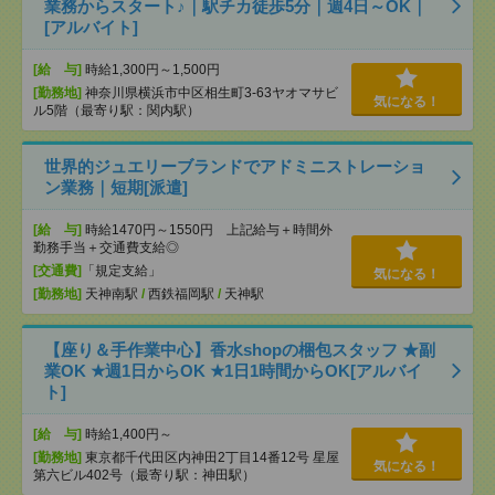
業務からスタート♪｜駅チカ徒歩5分｜週4日～OK｜
[アルバイト]
[給 与]
時給1,300円～1,500円
[勤務地]
神奈川県横浜市中区相生町3-63ヤオマサビ
気になる！
ル5階（最寄り駅：関内駅）
世界的ジュエリーブランドでアドミニストレーショ
ン業務｜短期[派遣]
[給 与]
時給1470円～1550円 上記給与＋時間外
勤務手当＋交通費支給◎
[交通費]
「規定支給」
気になる！
[勤務地]
天神南駅
/
西鉄福岡駅
/
天神駅
【座り＆手作業中心】香水shopの梱包スタッフ ★副
業OK ★週1日からOK ★1日1時間からOK[アルバイ
ト]
[給 与]
時給1,400円～
[勤務地]
東京都千代田区内神田2丁目14番12号 星屋
気になる！
第六ビル402号（最寄り駅：神田駅）