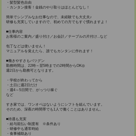
・髪型髪色自由
・カンタン接客！金銭のやり取りはほとんどなし！
簡単でシンプルなお仕事なので、未経験でも大丈夫♪
研修も充実していますので、初めての方でもすぐ慣れますよ！
■仕事内容
お客様のご案内／盛り付け／お会計／テーブルの片付け...など
包丁などは使いません！
マニュアルを覚えたら、誰でもカンタンに作れます！
■働きやすさもバツグン
勤務時間は、22時～翌5時までの2時間からOK◎
週2日から勤務可となります。
・学校が終わってから
・土日に週2日だけ
・週4～5日間で、がっつり稼ぐ
など
すき家では、ワンオペはないようにシフトを組んでいます。
そのため、深夜の時間帯でも1人で働くことはありません。
■待遇も充実
・給与前払い制度有 ※条件あり
・研修中も通常時給
・食事補助あり