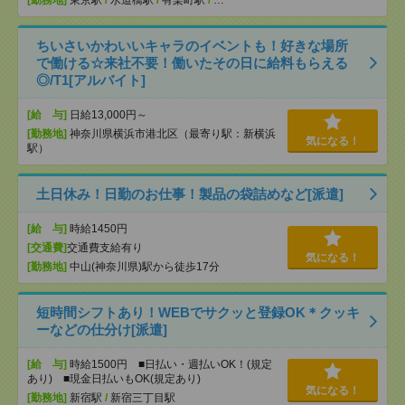
ちいさいかわいいキャラのイベントも！好きな場所
で働ける☆来社不要！働いたその日に給料もらえる
◎/T1[アルバイト]
[給 与]
日給13,000円～
[勤務地]
神奈川県横浜市港北区（最寄り駅：新横浜
気になる！
駅）
土日休み！日勤のお仕事！製品の袋詰めなど[派遣]
[給 与]
時給1450円
[交通費]
交通費支給有り
気になる！
[勤務地]
中山(神奈川県)駅から徒歩17分
短時間シフトあり！WEBでサクッと登録OK＊クッキ
ーなどの仕分け[派遣]
[給 与]
時給1500円 ■日払い・週払いOK！(規定
あり) ■現金日払いもOK(規定あり)
気になる！
[勤務地]
新宿駅
/
新宿三丁目駅