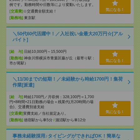
例です。勤務時間や日数等により変動いたします。
気になる！
[交通費]
☆交通費全額支給！
[勤務地]
東京駅
＼50代60代活躍中！／入社祝い金最大20万円☆[アル
バイト]
[給 与]
日給10,000円～15,500円
[勤務地]
神奈川県横浜市青葉区藤が丘（最寄り駅：
気になる！
市が尾駅）
＼11/30までの短期！／未経験から時給1700円！集荷
作業[派遣]
[給 与]
時給1700円／月収例：328,100円＝1,700
円×8時間×21日勤務の場合＋残業代(月20時間の場
合)、交通費別途支給
気になる！
[交通費]
実費支給／当社規定あり。
[勤務地]
徳宿駅から車5分
/
涸沼駅から車12分
事務未経験採用♪タイピングができればOK！簡単な