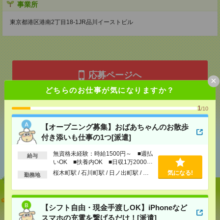
事業所
東京都港区港南2丁目18-1JR品川イーストビル
応募ページへ
×
どちらのお仕事が気になりますか？
1
気になる！
/10
【オープニング募集】おばあちゃんのお散歩
付き添いも仕事の1つ[派遣]
あなたの閲覧履歴からの
無資格未経験：時給1500円～ ■週払
おすすめ
給与
いOK ■扶養内OK ■日収1万2000円
以上
桜木町駅 / 石川町駅 / 日ノ出町駅 / …
気になる!
勤務地
【オープニング募集】おばあちゃんのお散歩付き添
【シフト自由・現金手渡しOK】iPhoneなど
いも仕事の1つ[派遣]
スマホの充電を繋げるだけ！[派遣]