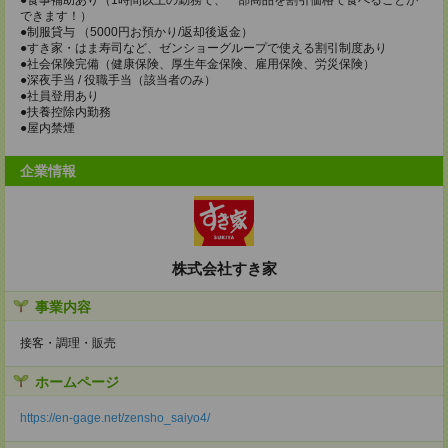
できます！）
●制服貸与 （5000円お預かり/返却後返金）
●すき家・はま寿司など、ゼンショーグループで使える割引制度あり
●社会保険完備（健康保険、厚生年金保険、雇用保険、労災保険）
●深夜手当 / 役職手当（該当者のみ）
●社員登用あり
●扶養控除内勤務
●屋内禁煙
企業情報
株式会社すき家
事業内容
接客・調理・販売
ホームページ
https://en-gage.net/zensho_saiyo4/