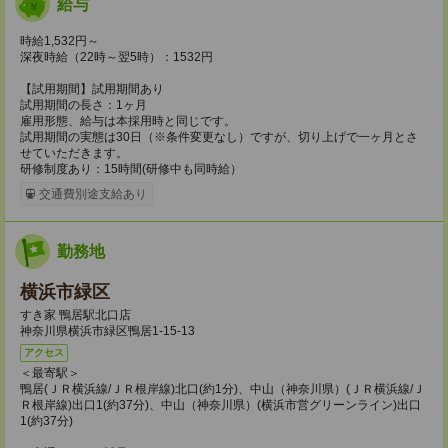
給与
時給1,532円～
深夜時給（22時～翌5時）：1532円
【試用期間】試用期間あり
試用期間の長さ：1ヶ月
雇用形態、給与は本採用時と同じです。
試用期間の実態は30日（※条件変更なし）ですが、切り上げで一ヶ月とさ
せていただきます。
研修制度あり：15時間(研修中も同時給）
交通費別途支給あり
勤務地
横浜市緑区
すき家 鴨居駅北口店
神奈川県横浜市緑区鴨居1-15-13
アクセス
＜最寄駅＞
鴨居(ＪＲ横浜線/ＪＲ根岸線)北口(約1分)、中山（神奈川県）(ＪＲ横浜線/Ｊ
Ｒ根岸線)出口1(約37分)、中山（神奈川県）(横浜市営グリーンライン)出口
1(約37分)