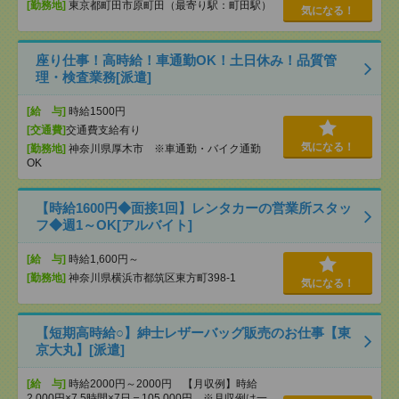
[勤務地]
東京都町田市原町田（最寄り駅：町田駅）
気になる！
座り仕事！高時給！車通勤OK！土日休み！品質管
理・検査業務[派遣]
[給 与]
時給1500円
[交通費]
交通費支給有り
気になる！
[勤務地]
神奈川県厚木市 ※車通勤・バイク通勤
OK
【時給1600円◆面接1回】レンタカーの営業所スタッ
フ◆週1～OK[アルバイト]
[給 与]
時給1,600円～
[勤務地]
神奈川県横浜市都筑区東方町398-1
気になる！
【短期高時給○】紳士レザーバッグ販売のお仕事【東
京大丸】[派遣]
[給 与]
時給2000円～2000円 【月収例】時給
2,000円×7.5時間×7日＝105,000円 ※月収例は一