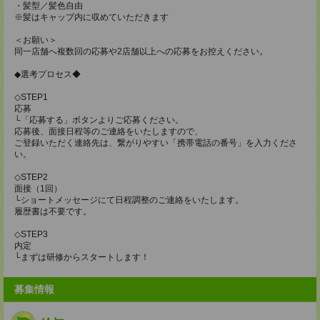
・髪型／髪色自由
※髪はキャップ内に収めていただきます
＜お願い＞
同一店舗へ複数回の応募や2店舗以上への応募をお控えください。
◆選考プロセス◆
◇STEP1
応募
└「応募する」ボタンよりご応募ください。
応募後、面接日程等のご連絡をいたしますので、
ご登録いただく連絡先は、繋がりやすい「携帯電話の番号」を入力くださ
い。
◇STEP2
面接（1回）
└ショートメッセージにて日程調整のご連絡をいたします。
履歴書は不要です。
◇STEP3
内定
└まずは研修からスタートします！
募集情報