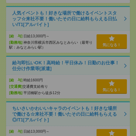
人気イベントも！好きな場所で働けるイベントスタ
ッフ☆来社不要！働いたその日に給料もらえる日払
い/T1[アルバイト]
[給 与]
日給13,000円～
[勤務地]
神奈川県横浜市西区みなとみらい（最寄り
気になる！
駅：みなとみらい駅）
給与即払いOK！高時給！平日休み！日勤のお仕事！
仕分け作業等[派遣]
[給 与]
時給1600円
[交通費]
交通費支給有り
気になる！
[勤務地]
平沼橋駅から徒歩12分
ちいさいかわいいキャラのイベントも！好きな場所
で働ける☆来社不要！働いたその日に給料もらえる
◎/T1[アルバイト]
[給 与]
日給13,000円～