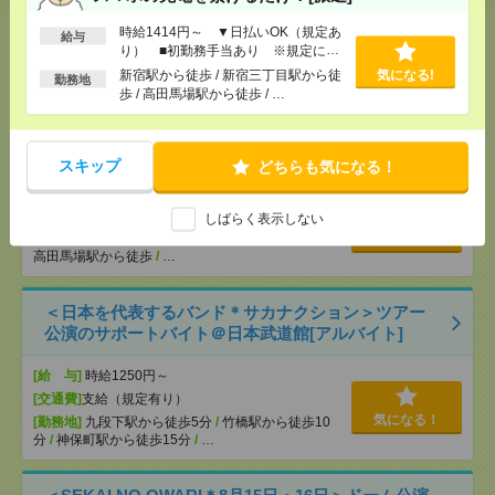
[給 与]
無資格未経験：時給1500円～ ■週払い
時給1414円～ ▼日払いOK（規定あ
OK ■扶養内OK ■日収1万2000円以上
給与
り） ■初勤務手当あり ※規定によ
[交通費]
交通費全額支給
気になる！
る
新宿駅から徒歩 / 新宿三丁目駅から徒
気になる!
[勤務地]
桜木町駅
/
石川町駅
/
日ノ出町駅
/
…
勤務地
歩 / 高田馬場駅から徒歩 / …
【シフト自由・現金手渡しOK】iPhoneなどスマホの
充電を繋げるだけ！[派遣]
スキップ
どちらも気になる！
[給 与]
時給1414円～ ▼日払いOK（規定あ
り） ■初勤務手当あり ※規定による
しばらく表示しない
[勤務地]
新宿駅から徒歩
/
新宿三丁目駅から徒歩
/
気になる！
高田馬場駅から徒歩
/
…
＜日本を代表するバンド＊サカナクション＞ツアー
公演のサポートバイト＠日本武道館[アルバイト]
[給 与]
時給1250円～
[交通費]
支給（規定有り）
気になる！
[勤務地]
九段下駅から徒歩5分
/
竹橋駅から徒歩10
分
/
神保町駅から徒歩15分
/
…