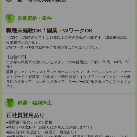
応募資格・条件
職種未経験OK / 副業・WワークOK
※22時～翌5時のシフトは18歳以上の方のみ勤務可能です（18歳未満の深
夜業務禁止のため）。
※Wワーク・扶養内勤務をご希望の方はご相談ください。
【経験不問】
すき家の深夜帯で働いているスタッフの年齢層は、20代・30代・40代・50
代！
前職はファミリーレストランのホールスタッフ、キッチンスタッフ、ファー
ストフード・居酒屋・和食屋・中華料理屋・イタリアン・カフェといった飲
食店のスタッフ、コンビニスタッフ、スーパーの店舗スタッフなどさまざま
です。
待遇・福利厚生
正社員登用あり
●履歴書不要のカンタン面接
●時給UP制度あり（頑張りはきちんと評価します！）
●給与前払い制度あり（稼働分・規定あり）
●食事補助あり（1時間以上の勤務で、一部商品を割引価格で食べることが