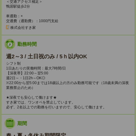
＜交通アクセス補足＞
鴨居駅徒歩2分
車通勤：×
交通費（通勤費）：1000円支給
株式会社すき家
勤務時間
週2～3 / 土日祝のみ / 5ｈ以内OK
シフト制
1日あたりの実働時間：最大7時間/日
【深夜帯】22:00～翌5:00
週2日～・1日2h～OK◎
※22:00から翌5:00までは18歳以上の方のみ勤務可能です（18歳未満の深夜
業務禁止のため）
★深夜でも安心して働けます★
すき家では、ワンオペを禁止しています。
必ず、2名以上での勤務を行いますので、安心して働けます。
期間
春・夏・冬休み期間限定