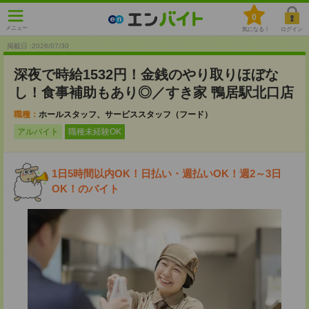
0
メニュー
気になる！
ログイン
掲載日 :2026
/
07
/
30
深夜で時給1532円！金銭のやり取りほぼな
し！食事補助もあり◎／すき家 鴨居駅北口店
職種：
ホールスタッフ、サービススタッフ（フード）
アルバイト
職種未経験OK
1日5時間以内OK！日払い・週払いOK！週2～3日
OK！のバイト