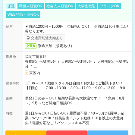
派遣
職種未経験OK
社会人未経験OK
大学生歓迎
ブランクOK
WEB登録・面接OK
▼時給1200円～1500円 ◎日払いOK！ ※時給はお仕事により
給与
異なります。
交通費別途支給あり
別途支給（規定あり）
交通費
福岡市博多区
勤務地
香椎駅から徒歩5分
/
天神駅から徒歩5分
/
天神南駅から徒歩5
分
/
…
東区内
1日3h～OK！勤務スタイルは自由！お気軽にご相談下さい！
勤務時間
【日勤】 ・7:00～13:00 ・8:00～17:00 ・9:00～13:00 ・9:00
～18:00 ・10:00～19:00 ・13:00～18:00 ・15:00～20:00 ・
16:00～19:00 【夜勤】 ・17:00～21:00 ・18:00～23:00 ・
単発1日のみ～OK！短期や長期も大歓迎です！ ＊急募：8月
期間
21:00～翌6:00 ・23:00～翌8:00 など（他時間多数あり！）
～、9月～など開始日相談OK
週1日からOK
/
日払いOK
/
履歴書不要
/
40～50代活躍中
/
副
特徴
業・WワークOK
/
服装自由
/
シフト勤務
/
10名以上の大量募
集
/
電話対応なし
/
パソコンスキル不要