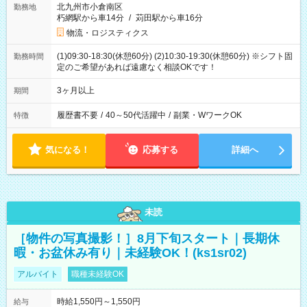
北九州市小倉南区
勤務地
朽網駅から車14分
/
苅田駅から車16分
物流・ロジスティクス
(1)09:30-18:30(休憩60分) (2)10:30-19:30(休憩60分) ※シフト固
勤務時間
定のご希望があれば遠慮なく相談OKです！
3ヶ月以上
期間
履歴書不要
/
40～50代活躍中
/
副業・WワークOK
特徴
気になる！
応募する
詳細へ
未読
［物件の写真撮影！］8月下旬スタート｜長期休
暇・お盆休み有り｜未経験OK！(ks1sr02)
アルバイト
職種未経験OK
時給1,550円～1,550円
給与