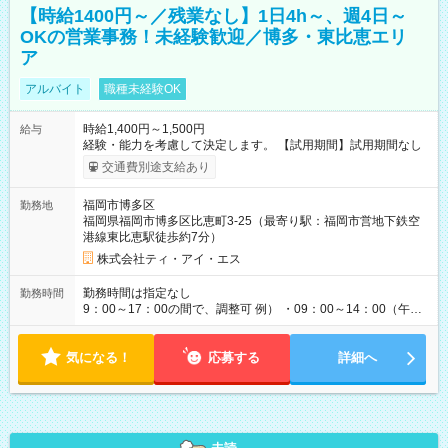
【時給1400円～／残業なし】1日4h～、週4日～
OKの営業事務！未経験歓迎／博多・東比恵エリ
ア
アルバイト
職種未経験OK
時給1,400円～1,500円
給与
経験・能力を考慮して決定します。 【試用期間】試用期間なし
交通費別途支給あり
福岡市博多区
勤務地
福岡県福岡市博多区比恵町3-25（最寄り駅：福岡市営地下鉄空
港線東比恵駅徒歩約7分）
株式会社ティ・アイ・エス
勤務時間は指定なし
勤務時間
9：00～17：00の間で、調整可 例） ・09：00～14：00（午後
からは家事に） ・10：00～16：00（朝はゆっくりスタート）
・13：00～17：00（午後から短時間で） ◎週4日～5日程度の
気になる！
勤務で、ご希望に合わせて調整します。 ◎今週は子供の行事
応募する
詳細へ
で…といったお休みも、お気軽にご相談ください。