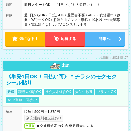
他にもご希望があればご相談ください！
即日スタートOK！ “1日だけ”も大歓迎です！！
期間
週1日からOK
/
日払いOK
/
履歴書不要
/
40～50代活躍中
/
副
特徴
業・WワークOK
/
服装自由
/
シフト勤務
/
10名以上の大量募
集
/
電話対応なし
/
パソコンスキル不要
気になる！
応募する
詳細へ
掲載日：2026.08.07
未読
《単発1日OK！日払い可》＊チラシのモクモク
シール貼り
派遣
職種未経験OK
社会人未経験OK
大学生歓迎
ブランクOK
WEB登録・面接OK
時給1,500円～1,875円
給与
交通費別途支給あり
■ 交通費規定内支給 ※派遣先による
交通費