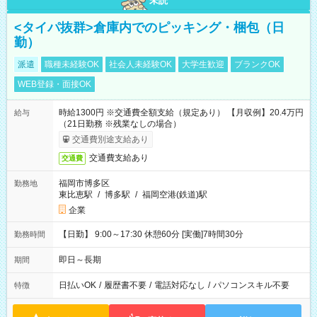
未読
<タイパ抜群>倉庫内でのピッキング・梱包（日
勤）
派遣
職種未経験OK
社会人未経験OK
大学生歓迎
ブランクOK
WEB登録・面接OK
時給1300円 ※交通費全額支給（規定あり） 【月収例】20.4万円
給与
（21日勤務 ※残業なしの場合）
交通費別途支給あり
交通費支給あり
交通費
福岡市博多区
勤務地
東比恵駅
/
博多駅
/
福岡空港(鉄道)駅
企業
【日勤】 9:00～17:30 休憩60分 [実働]7時間30分
勤務時間
即日～長期
期間
日払いOK
/
履歴書不要
/
電話対応なし
/
パソコンスキル不要
特徴