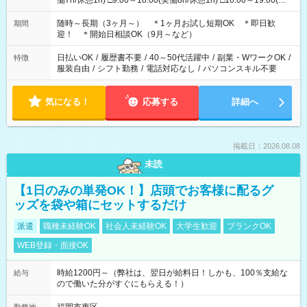
働7h/休憩1h) □9:00～18:00(実働8h/休憩1h) □10:00～19:00(実
働8h/休憩1h) □11:00～20:00(実働8h/休憩1h) □12:00～20:00(実
働7h/休憩1h) □12:00～21:00(実働7h/休憩1h) ＊固定OK ＊選べ
随時～長期（3ヶ月～） ＊1ヶ月お試し短期OK ＊即日歓
期間
る時間帯！
迎！ ＊開始日相談OK（9月～など）
日払いOK
/
履歴書不要
/
40～50代活躍中
/
副業・WワークOK
/
特徴
服装自由
/
シフト勤務
/
電話対応なし
/
パソコンスキル不要
気になる！
応募する
詳細へ
掲載日：2026.08.08
未読
【1日のみの単発OK！】店頭でお客様に配るグ
ッズを袋や箱にセットするだけ
派遣
職種未経験OK
社会人未経験OK
大学生歓迎
ブランクOK
WEB登録・面接OK
時給1200円～（弊社は、翌日が給料日！しかも、100％支給な
給与
ので働いた分がすぐにもらえる！）