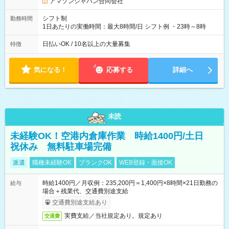
です。
アマゾンジャパン合同会社
シフト制
勤務時間
1日あたりの実働時間：最大8時間/日 シフト例 ・23時～8時
日払いOK / 10名以上の大量募集
特徴
気になる！
応募する
詳細へ
未読
未経験OK！空港内倉庫作業 時給1400円/土日
祝休み 無料駐車場完備
派遣
職種未経験OK
ブランクOK
WEB登録・面接OK
時給1400円／月収例：235,200円＝1,400円×8時間×21日勤務の
給与
場合＋残業代、交通費別途支給
交通費別途支給あり
実費支給／当社規定あり。規定あり
交通費