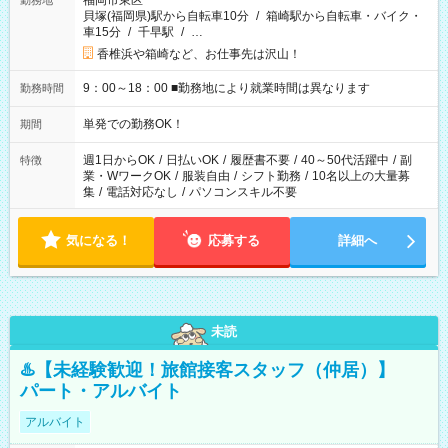
福岡市東区
勤務地
貝塚(福岡県)駅から自転車10分
/
箱崎駅から自転車・バイク・
車15分
/
千早駅
/
…
香椎浜や箱崎など、お仕事先は沢山！
9：00～18：00 ■勤務地により就業時間は異なります
勤務時間
単発での勤務OK！
期間
週1日からOK
/
日払いOK
/
履歴書不要
/
40～50代活躍中
/
副
特徴
業・WワークOK
/
服装自由
/
シフト勤務
/
10名以上の大量募
集
/
電話対応なし
/
パソコンスキル不要
気になる！
応募する
詳細へ
未読
♨️【未経験歓迎！旅館接客スタッフ（仲居）】
パート・アルバイト
アルバイト