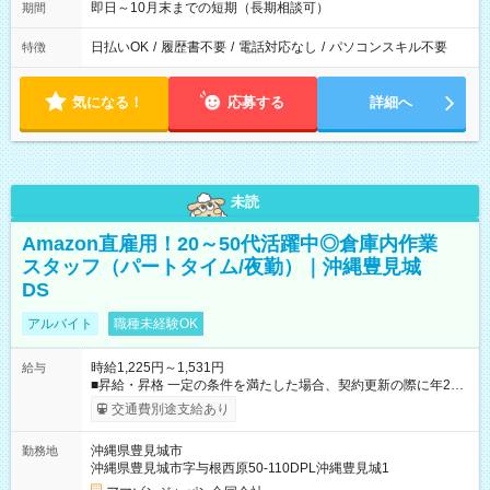
即日～10月末までの短期（長期相談可）
期間
日払いOK
/
履歴書不要
/
電話対応なし
/
パソコンスキル不要
特徴
気になる！
応募する
詳細へ
未読
Amazon直雇用！20～50代活躍中◎倉庫内作業
スタッフ（パートタイム/夜勤）｜沖縄豊見城
DS
アルバイト
職種未経験OK
時給1,225円～1,531円
給与
■昇給・昇格 一定の条件を満たした場合、契約更新の際に年2回
まで昇給の機会があります。 ■正社員登用制度あり ※月末締/翌
交通費別途支給あり
月25日支払い ※時間外手当、別途支給 ※深夜割増賃金 (22:00～
翌5:00までは時給が25%UPします) ☆給与前払い制度有！
沖縄県豊見城市
勤務地
☆Amazon直雇用で安定して働けます！ 【試用期間】試用期間
沖縄県豊見城市字与根西原50-110DPL沖縄豊見城1
あり 試用期間の長さ：1週間 雇用形態、給与は本採用時と同じ