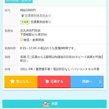
WEB登録・面接OK
時給1600円
給与
交通費別途支給あり
交通費支給有り
交通費
北九州市門司区
勤務地
下曽根駅から車20分
物流・倉庫関係
8:15～17:45 ※表記のうち実働8時間です。
勤務時間
長期【ご応募から1週間以内(最短2日目)のスピード就業が可能】
期間
即日～
日払いOK
/
履歴書不要
/
電話対応なし
/
パソコンスキル不要
特徴
気になる！
応募する
詳細へ
未読