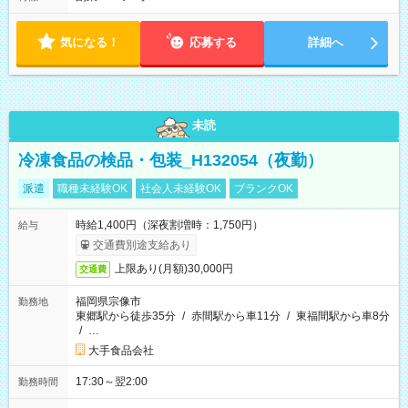
い」など シフトや休み希望など随時ご相談下さい♪
気になる！
応募する
詳細へ
未読
冷凍食品の検品・包装_H132054（夜勤）
派遣
職種未経験OK
社会人未経験OK
ブランクOK
時給1,400円（深夜割増時：1,750円）
給与
交通費別途支給あり
上限あり(月額)30,000円
交通費
福岡県宗像市
勤務地
東郷駅から徒歩35分
/
赤間駅から車11分
/
東福間駅から車8分
/
…
大手食品会社
17:30～翌2:00
勤務時間