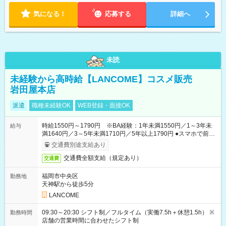
ます。 ※曜日固定（毎週同じ曜日での勤務となります）
気になる！
応募する
詳細へ
未読
未経験から高時給【LANCOME】コスメ販売
岩田屋本店
派遣
職種未経験OK
WEB登録・面接OK
時給1550円～1790円 ※BA経験：1年未満1550円／1～3年未
給与
満1640円／3～5年未満1710円／5年以上1790円 ●スマホで前払
いOK（※上限、条件あり）
交通費別途支給あり
交通費全額支給（規定あり）
交通費
福岡市中央区
勤務地
天神駅から徒歩5分
LANCOME
09:30～20:30 シフト制／フルタイム（実働7.5h＋休憩1.5h） ※
勤務時間
店舗の営業時間に合わせたシフト制