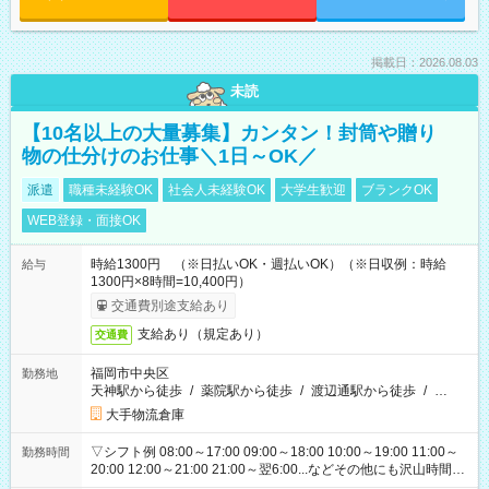
掲載日：2026.08.03
未読
【10名以上の大量募集】カンタン！封筒や贈り
物の仕分けのお仕事＼1日～OK／
派遣
職種未経験OK
社会人未経験OK
大学生歓迎
ブランクOK
WEB登録・面接OK
時給1300円 （※日払いOK・週払いOK）（※日収例：時給
給与
1300円×8時間=10,400円）
交通費別途支給あり
支給あり（規定あり）
交通費
福岡市中央区
勤務地
天神駅から徒歩
/
薬院駅から徒歩
/
渡辺通駅から徒歩
/
…
大手物流倉庫
▽シフト例 08:00～17:00 09:00～18:00 10:00～19:00 11:00～
勤務時間
20:00 12:00～21:00 21:00～翌6:00...などその他にも沢山時間が
ございます！ 基本は実働8時間（休憩1時間）がメインですが、