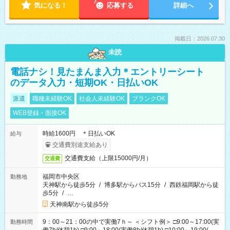
気になる！
応募する
詳細へ
掲載日：2026.07.30
未読
電話ナシ！見たまんま入力＊エントリーシート
のデータ入力・短期OK・日払いOK
派遣
職種未経験OK
社会人未経験OK
ブランクOK
WEB登録・面接OK
時給1600円 ＊日払いOK
給与
交通費別途支給あり
交通費支給（上限15000円/月）
交通費
福岡市中央区
勤務地
天神駅から徒歩5分
/
博多駅からバス15分
/
西鉄福岡駅から徒
歩5分
/
…
天神南駅から徒歩5分
9：00～21：00の中で実働7ｈ～ ＜シフト例＞ □9:00～17:00(実
勤務時間