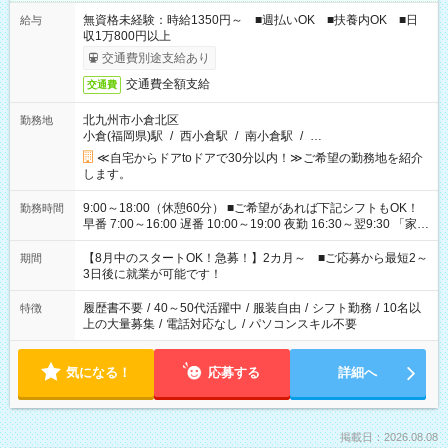
無資格未経験：時給1350円～ ■週払いOK ■扶養内OK ■日
給与
収1万800円以上
交通費別途支給あり
交通費全額支給
交通費
北九州市小倉北区
勤務地
小倉(福岡県)駅
/
西小倉駅
/
南小倉駅
/
…
≪自宅からドアtoドアで30分以内！≫ご希望の勤務地を紹介
します。
9:00～18:00（休憩60分） ■ご希望があれば下記シフトもOK！
勤務時間
早番 7:00～16:00 遅番 10:00～19:00 夜勤 16:30～翌9:30 「家族
と休みを合わせたい」 「余裕を持って夕飯の準備がしたい」
「できれば残業はしたくない」 など、ご希望を教えてください
【8月中のスタートOK！急募！】2カ月～ ■ご応募から最短2～
期間
ね。 ※Wワーク希望の方へ 今ご覧のお仕事で希望する勤務時間
3日後に就業が可能です！
と、もう1つのお仕事の勤務時間。 合計で週40時間を超える場
合は応募できません。
履歴書不要
/
40～50代活躍中
/
服装自由
/
シフト勤務
/
10名以
特徴
上の大量募集
/
電話対応なし
/
パソコンスキル不要
気になる！
応募する
詳細へ
掲載日：2026.08.08