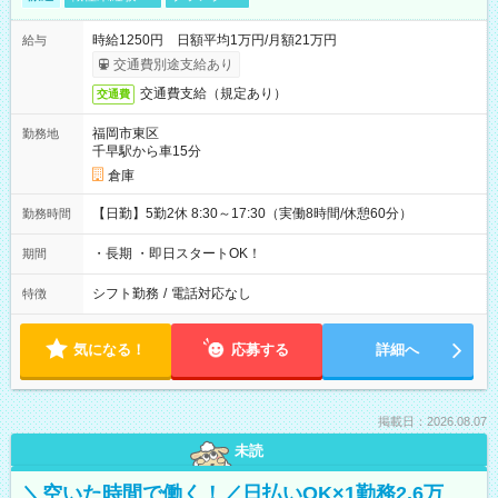
時給1250円 日額平均1万円/月額21万円
給与
交通費別途支給あり
交通費支給（規定あり）
交通費
福岡市東区
勤務地
千早駅から車15分
倉庫
【日勤】5勤2休 8:30～17:30（実働8時間/休憩60分）
勤務時間
・長期 ・即日スタートOK！
期間
シフト勤務
/
電話対応なし
特徴
気になる！
応募する
詳細へ
掲載日：2026.08.07
未読
＼空いた時間で働く！／日払いOK×1勤務2.6万