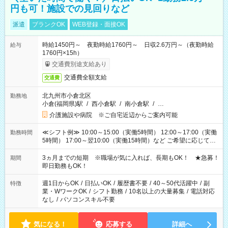
円も可！施設での見回りなど
派遣
ブランクOK
WEB登録・面接OK
時給1450円～ 夜勤時給1760円～ 日収2.6万円～（夜勤時給
給与
1760円×15h）
交通費別途支給あり
交通費全額支給
交通費
北九州市小倉北区
勤務地
小倉(福岡県)駅
/
西小倉駅
/
南小倉駅
/
…
介護施設や病院 ※ご自宅近辺からご案内可能
≪シフト例≫ 10:00～15:00（実働5時間） 12:00～17:00（実働
勤務時間
5時間） 17:00～翌10:00（実働15時間）など ご希望に応じて、
働く時間は調整できます！ お気軽に担当へ相談ください！
3ヵ月までの短期 ※職場が気に入れば、長期もOK！ ★急募！
期間
即日勤務もOK！
週1日からOK
/
日払いOK
/
履歴書不要
/
40～50代活躍中
/
副
特徴
業・WワークOK
/
シフト勤務
/
10名以上の大量募集
/
電話対応
なし
/
パソコンスキル不要
気になる！
応募する
詳細へ