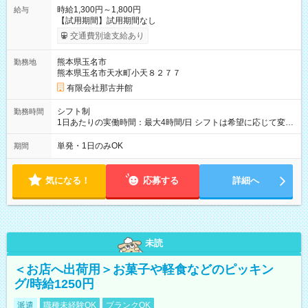
時給1,300円～1,800円
給与
【試用期間】試用期間なし
交通費別途支給あり
熊本県玉名市
勤務地
熊本県玉名市天水町小天８２７７
有限会社那古井館
シフト制
勤務時間
1日あたりの実働時間：最大4時間/日 シフトは希望に応じて変更
します。
単発・1日のみOK
期間
気になる！
応募する
詳細へ
未読
＜お店へ出荷用＞お菓子や軽食などのピッキン
グ/時給1250円
派遣
職種未経験OK
ブランクOK