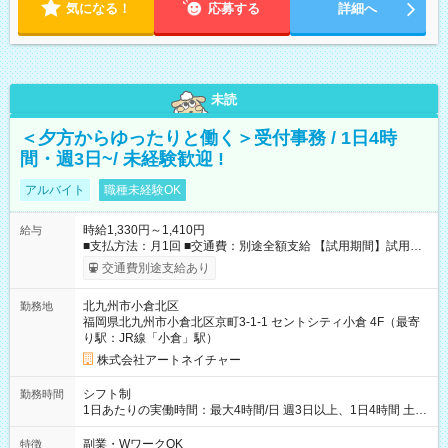
気になる！
応募する
詳細へ
未読
＜夕方からゆったりと働く＞受付事務 / 1日4時
間・週3日~/ 未経験歓迎 !
アルバイト
職種未経験OK
時給1,330円～1,410円
給与
■支払方法：月1回 ■交通費：別途全額支給 【試用期間】試用期
間あり 試用期間の長さ：6ヶ月 雇用形態、給与は本採用時と同
交通費別途支給あり
じです。
北九州市小倉北区
勤務地
福岡県北九州市小倉北区京町3-1-1 セントシティ小倉 4F（最寄
り駅：JR線「小倉」駅）
株式会社アートネイチャー
シフト制
勤務時間
1日あたりの実働時間：最大4時間/日 週3日以上、1日4時間 土曜
や日曜のお休みも応相談 16:05～20:05 「昼間のレジの仕事とW
ワークで働きたい」 「夕食後の空いている時間を有効活用した
副業・WワークOK
特徴