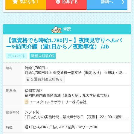
気になる！
応募する
詳細へ
未読
【無資格でも時給1,780円～】夜間見守りヘルパ
ー✨訪問介護（週1日から／夜勤専従） /Jb
アルバイト
職種未経験OK
時給1,780円～
給与
時給1,780円以上 ※交通費一部支給（既定あり） ※経験・能力を
考慮して決定します 【収入例】 週1回勤務の場合：1,780円×8時
交通費別途支給あり
間×4回=5万6,960円 週3回勤務の場合：1,780円×8時間×12回
=17万0,880円 【試用期間】試用期間あり 試用期間の長さ：2ヶ
福岡市西区
勤務地
月 ※ 雇用形態と給与に、本採用時と異なる部分があります。 雇
福岡県福岡市西区西浦（最寄り駅：九大学研都市駅）
用形態：本採用時と同じです。 給与：時給 1,490円以上
ユースタイルラボラトリー株式会社
シフト制
勤務時間
1日あたりの実働時間：最大8時間/日 【夜勤】 22：00～翌9：
00 ※週1日～OK ／ 夜勤専従 ＊＊ 勤務時間例 ＊＊ ■22時か
ら翌7時 ■23時から翌8時 ■24時から翌9時 など ※上記の時間
週1日からOK / 日払いOK / 副業・WワークOK
特徴
内で8時間勤務（休憩1時間）ご利用者様により、時間は異なり