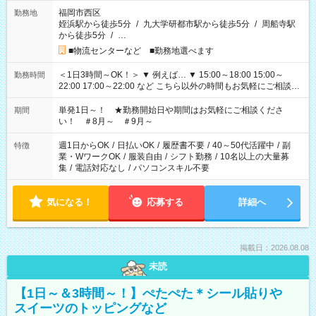
福岡市西区
勤務地
姪浜駅から徒歩5分
/
九大学研都市駅から徒歩5分
/
周船寺駅
から徒歩5分
/
…
■物流センターなど ■勤務地選べます
＜1日3時間～OK！＞ ▼ 例えば… ▼ 15:00～18:00 15:00～
勤務時間
22:00 17:00～22:00 など こちら以外の時間もお気軽にご相談く
ださい！
単発1日～！ ★勤務開始日や期間はお気軽にご相談くださ
期間
い！ ＃8月～ ＃9月～
週1日からOK
/
日払いOK
/
履歴書不要
/
40～50代活躍中
/
副
特徴
業・WワークOK
/
服装自由
/
シフト勤務
/
10名以上の大量募
集
/
電話対応なし
/
パソコンスキル不要
気になる！
応募する
詳細へ
掲載日：2026.08.08
未読
【1日～＆3時間～！】ぺたぺた＊シール貼りや
スイーツのトッピングなど