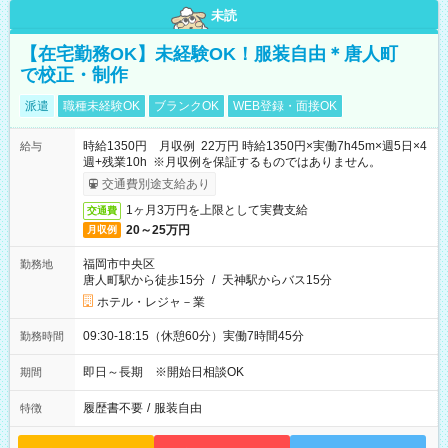
未読
【在宅勤務OK】未経験OK！服装自由＊唐人町
で校正・制作
派遣
職種未経験OK
ブランクOK
WEB登録・面接OK
時給1350円 月収例 22万円 時給1350円×実働7h45m×週5日×4
給与
週+残業10h ※月収例を保証するものではありません。
交通費別途支給あり
1ヶ月3万円を上限として実費支給
交通費
20～25万円
月収例
福岡市中央区
勤務地
唐人町駅から徒歩15分
/
天神駅からバス15分
ホテル・レジャ－業
09:30-18:15（休憩60分）実働7時間45分
勤務時間
即日～長期 ※開始日相談OK
期間
履歴書不要
/
服装自由
特徴