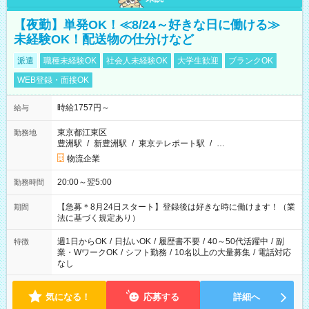
【夜勤】単発OK！≪8/24～好きな日に働ける≫
未経験OK！配送物の仕分けなど
派遣
職種未経験OK
社会人未経験OK
大学生歓迎
ブランクOK
WEB登録・面接OK
時給1757円～
給与
東京都江東区
勤務地
豊洲駅
/
新豊洲駅
/
東京テレポート駅
/
…
物流企業
20:00～翌5:00
勤務時間
【急募＊8月24日スタート】登録後は好きな時に働けます！（業
期間
法に基づく規定あり）
週1日からOK
/
日払いOK
/
履歴書不要
/
40～50代活躍中
/
副
特徴
業・WワークOK
/
シフト勤務
/
10名以上の大量募集
/
電話対応
なし
気になる！
応募する
詳細へ