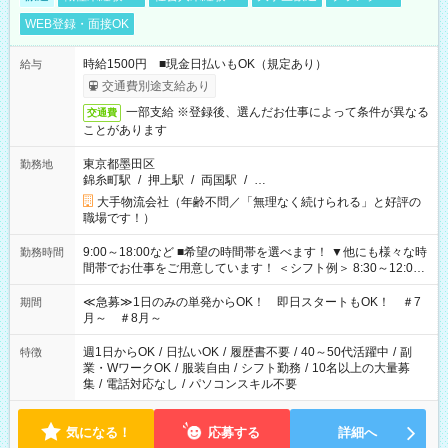
WEB登録・面接OK
時給1500円 ■現金日払いもOK（規定あり）
給与
交通費別途支給あり
一部支給 ※登録後、選んだお仕事によって条件が異なる
交通費
ことがあります
東京都墨田区
勤務地
錦糸町駅
/
押上駅
/
両国駅
/
…
大手物流会社（年齢不問／「無理なく続けられる」と好評の
職場です！）
9:00～18:00など ■希望の時間帯を選べます！ ▼他にも様々な時
勤務時間
間帯でお仕事をご用意しています！ ＜シフト例＞ 8:30～12:00
17:00～22:00 13:00～22:00 22:00～翌6:00 など
≪急募≫1日のみの単発からOK！ 即日スタートもOK！ ＃7
期間
月～ ＃8月～
週1日からOK
/
日払いOK
/
履歴書不要
/
40～50代活躍中
/
副
特徴
業・WワークOK
/
服装自由
/
シフト勤務
/
10名以上の大量募
集
/
電話対応なし
/
パソコンスキル不要
気になる！
応募する
詳細へ