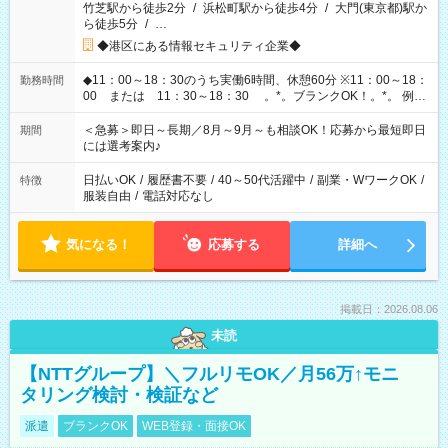
竹芝駅から徒歩2分
/
浜松町駅から徒歩4分
/
大門(東京都)駅か
ら徒歩5分
/
…
◆港区にある情報セキュリティ企業◆
◆11：00～18：30のうち実働6時間、休憩60分 ※11：00～18：
勤務時間
00 または 11：30～18：30 。*。ブランクOK！。*。 例え
ば前職が、 在宅/財団法人/事務/コールセンター/受付/販売/カフェ
スタッフ スイーツ販売/ホテルフロント/化粧品販売/など 様々な
＜急募＞即日～長期／8月～9月～も相談OK！応募から最短即日
期間
業界から入社して活躍されています♪
には選考案内♪
日払いOK
/
履歴書不要
/
40～50代活躍中
/
副業・WワークOK
/
特徴
服装自由
/
電話対応なし
気になる！
応募する
詳細へ
掲載日：2026.08.06
未読
【NTTグループ】＼フルリモOK／月56万↑モニ
タリング検討・検証など
派遣
ブランクOK
WEB登録・面接OK