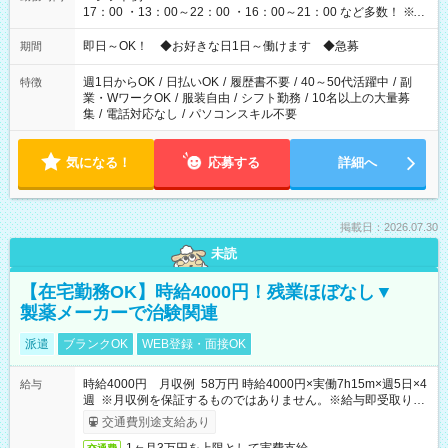
17：00 ・13：00～22：00 ・16：00～21：00 など多数！ ※お
仕事により勤務時間が異なります
即日～OK！ ◆お好きな日1日～働けます ◆急募
期間
週1日からOK
/
日払いOK
/
履歴書不要
/
40～50代活躍中
/
副
特徴
業・WワークOK
/
服装自由
/
シフト勤務
/
10名以上の大量募
集
/
電話対応なし
/
パソコンスキル不要
気になる！
応募する
詳細へ
掲載日：2026.07.30
未読
【在宅勤務OK】時給4000円！残業ほぼなし▼
製薬メーカーで治験関連
派遣
ブランクOK
WEB登録・面接OK
時給4000円 月収例 58万円 時給4000円×実働7h15m×週5日×4
給与
週 ※月収例を保証するものではありません。※給与即受取りサ
ービス利用可（利用条件有）
交通費別途支給あり