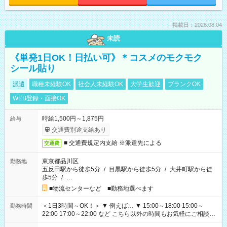
掲載日：2026.08.04
未読
《単発1日OK！日払い可》＊コスメのモクモク
シール貼り
派遣
職種未経験OK
社会人未経験OK
大学生歓迎
ブランクOK
WEB登録・面接OK
時給1,500円～1,875円
給与
交通費別途支給あり
■ 交通費規定内支給 ※派遣先による
交通費
東京都品川区
勤務地
五反田駅から徒歩5分
/
目黒駅から徒歩5分
/
大井町駅から徒
歩5分
/
…
■物流センターなど ■勤務地選べます
＜1日3時間～OK！＞ ▼ 例えば… ▼ 15:00～18:00 15:00～
勤務時間
22:00 17:00～22:00 など こちら以外の時間もお気軽にご相談く
ださい！