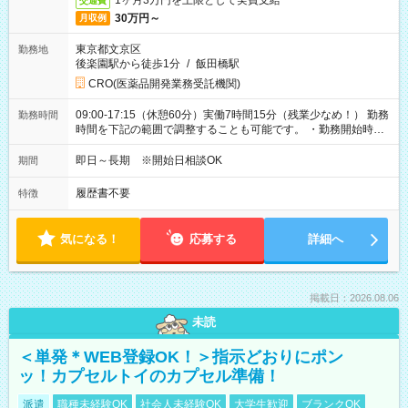
1ヶ月3万円を上限として実費支給
交通費
30万円～
月収例
東京都文京区
勤務地
後楽園駅から徒歩1分
/
飯田橋駅
CRO(医薬品開発業務受託機関)
09:00-17:15（休憩60分）実働7時間15分（残業少なめ！） 勤務
勤務時間
時間を下記の範囲で調整することも可能です。 ・勤務開始時
間 09:00～10:00 ・勤務終了時間 16:00～17:15 ・実働
05:00～07:15
即日～長期 ※開始日相談OK
期間
履歴書不要
特徴
気になる！
応募する
詳細へ
掲載日：2026.08.06
未読
＜単発＊WEB登録OK！＞指示どおりにポン
ッ！カプセルトイのカプセル準備！
派遣
職種未経験OK
社会人未経験OK
大学生歓迎
ブランクOK