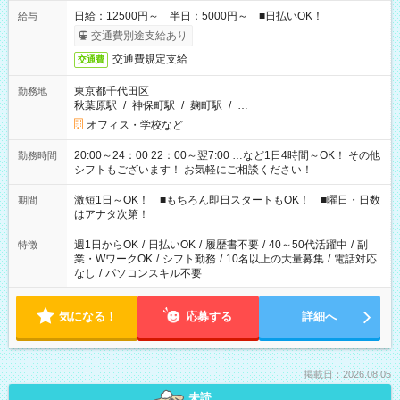
日給：12500円～ 半日：5000円～ ■日払いOK！
給与
交通費別途支給あり
交通費規定支給
交通費
東京都千代田区
勤務地
秋葉原駅
/
神保町駅
/
麹町駅
/
…
オフィス・学校など
20:00～24：00 22：00～翌7:00 …など1日4時間～OK！ その他
勤務時間
シフトもございます！ お気軽にご相談ください！
激短1日～OK！ ■もちろん即日スタートもOK！ ■曜日・日数
期間
はアナタ次第！
週1日からOK
/
日払いOK
/
履歴書不要
/
40～50代活躍中
/
副
特徴
業・WワークOK
/
シフト勤務
/
10名以上の大量募集
/
電話対応
なし
/
パソコンスキル不要
気になる！
応募する
詳細へ
掲載日：2026.08.05
未読