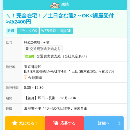
未読
＼！完全在宅！／土日含む週2～OK<講座受付
>@2400円
派遣
ブランクOK
WEB登録・面接OK
時給2400円＋交
給与
交通費別途支給あり
交通費実費支給（当社規定あり）
交通費
東京都港区
勤務地
田町(東京都)駅から徒歩4分
/
三田(東京都)駅から徒歩7分
金融関連
8:30～12:30
勤務時間
【急募】即日～長期 ※8月～OK！
期間
履歴書不要
/
40～50代活躍中
/
服装自由
特徴
気になる！
応募する
詳細へ