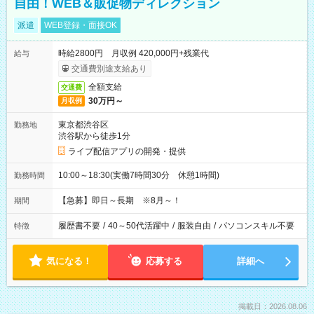
自由！WEB＆販促物ディレクション
派遣
WEB登録・面接OK
時給2800円 月収例 420,000円+残業代
給与
交通費別途支給あり
全額支給
交通費
30万円～
月収例
東京都渋谷区
勤務地
渋谷駅から徒歩1分
ライブ配信アプリの開発・提供
10:00～18:30(実働7時間30分 休憩1時間)
勤務時間
【急募】即日～長期 ※8月～！
期間
履歴書不要
/
40～50代活躍中
/
服装自由
/
パソコンスキル不要
特徴
気になる！
応募する
詳細へ
掲載日：2026.08.06