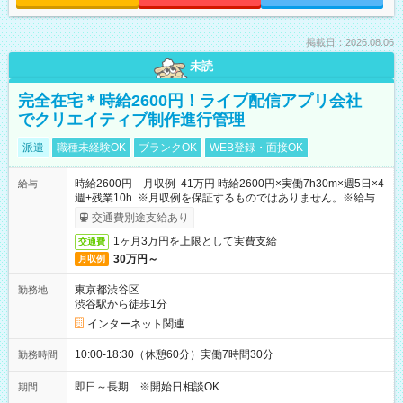
掲載日：2026.08.06
未読
完全在宅＊時給2600円！ライブ配信アプリ会社
でクリエイティブ制作進行管理
派遣
職種未経験OK
ブランクOK
WEB登録・面接OK
時給2600円 月収例 41万円 時給2600円×実働7h30m×週5日×4
給与
週+残業10h ※月収例を保証するものではありません。※給与即
受取りサービス利用可（利用条件有）
交通費別途支給あり
1ヶ月3万円を上限として実費支給
交通費
30万円～
月収例
東京都渋谷区
勤務地
渋谷駅から徒歩1分
インターネット関連
10:00-18:30（休憩60分）実働7時間30分
勤務時間
即日～長期 ※開始日相談OK
期間