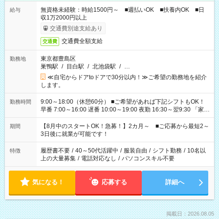
無資格未経験：時給1500円～ ■週払いOK ■扶養内OK ■日
給与
収1万2000円以上
交通費別途支給あり
交通費全額支給
交通費
東京都豊島区
勤務地
巣鴨駅
/
目白駅
/
北池袋駅
/
…
≪自宅からドアtoドアで30分以内！≫ご希望の勤務地を紹介
します。
9:00～18:00（休憩60分） ■ご希望があれば下記シフトもOK！
勤務時間
早番 7:00～16:00 遅番 10:00～19:00 夜勤 16:30～翌9:30 「家族
と休みを合わせたい」 「余裕を持って夕飯の準備がしたい」
「できれば残業はしたくない」 など、ご希望を教えてください
【8月中のスタートOK！急募！】2カ月～ ■ご応募から最短2～
期間
ね。 ※Wワーク希望の方へ 今ご覧のお仕事で希望する勤務時間
3日後に就業が可能です！
と、もう1つのお仕事の勤務時間。 合計で週40時間を超える場
合は応募できません。
履歴書不要
/
40～50代活躍中
/
服装自由
/
シフト勤務
/
10名以
特徴
上の大量募集
/
電話対応なし
/
パソコンスキル不要
気になる！
応募する
詳細へ
掲載日：2026.08.05