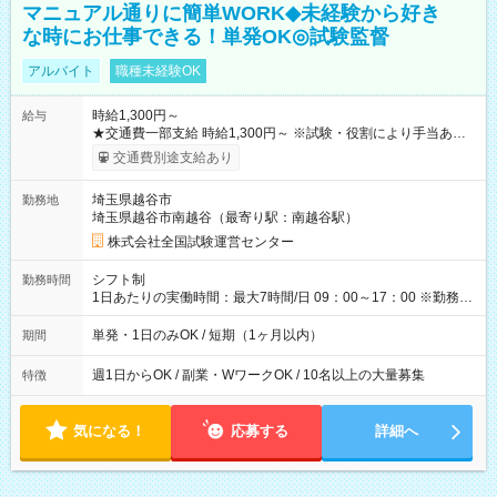
マニュアル通りに簡単WORK◆未経験から好き
な時にお仕事できる！単発OK◎試験監督
アルバイト
職種未経験OK
時給1,300円～
給与
★交通費一部支給 時給1,300円～ ※試験・役割により手当あり
※勤務回数により昇給あり 【即給（前払い）オプションあ
交通費別途支給あり
り！】 希望される場合、勤務から1週間ほどで給与の一部を受け
取れます。 ※手数料418円がかかります。 【過去試験日の収入
埼玉県越谷市
勤務地
例】 ・河合塾模擬試験 8:30～17:30（休憩1時間） 時給1,300円
埼玉県越谷市南越谷（最寄り駅：南越谷駅）
×8時間＝日収10,400円＋交通費 ※当日の役割により時給＋100
円の場合あり ・国家試験 7:00～13:30（休憩なし） 時給1,300
株式会社全国試験運営センター
円（役割手当＋100円）×6時間＝日収8,400円＋交通費 【試用期
間】試用期間なし
シフト制
勤務時間
1日あたりの実働時間：最大7時間/日 09：00～17：00 ※勤務時
間は 試験により異なります。
単発・1日のみOK / 短期（1ヶ月以内）
期間
週1日からOK / 副業・WワークOK / 10名以上の大量募集
特徴
気になる！
応募する
詳細へ