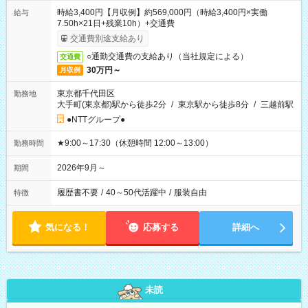
時給3,400円【月収例】約569,000円（時給3,400円×実働
給与
7.50h×21日+残業10h）+交通費
交通費別途支給あり
○通勤交通費の支給あり（当社規定による）
交通費
30万円～
月収例
東京都千代田区
勤務地
大手町(東京都)駅から徒歩2分
/
東京駅から徒歩8分
/
三越前駅
●NTTグループ●
★9:00～17:30（休憩時間 12:00～13:00）
勤務時間
2026年9月～
期間
履歴書不要
/
40～50代活躍中
/
服装自由
特徴
気になる！
応募する
詳細へ
未読