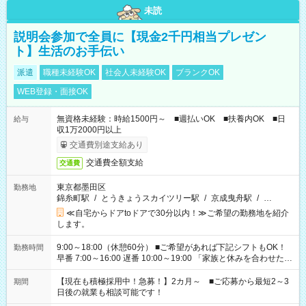
未読
説明会参加で全員に【現金2千円相当プレゼン
ト】生活のお手伝い
派遣
職種未経験OK
社会人未経験OK
ブランクOK
WEB登録・面接OK
無資格未経験：時給1500円～ ■週払いOK ■扶養内OK ■日
給与
収1万2000円以上
交通費別途支給あり
交通費全額支給
交通費
東京都墨田区
勤務地
錦糸町駅
/
とうきょうスカイツリー駅
/
京成曳舟駅
/
…
≪自宅からドアtoドアで30分以内！≫ご希望の勤務地を紹介
します。
9:00～18:00（休憩60分） ■ご希望があれば下記シフトもOK！
勤務時間
早番 7:00～16:00 遅番 10:00～19:00 「家族と休みを合わせた
い」 「余裕を持って夕飯の準備がしたい」 「できれば残業はし
たくない」 など、ご希望を教えてくださいね。 ※Wワーク希望
【現在も積極採用中！急募！】2カ月～ ■ご応募から最短2～3
期間
の方へ 今ご覧のお仕事で希望する勤務時間と、もう1つのお仕事
日後の就業も相談可能です！
の勤務時間。 合計で週40時間を超える場合は応募できません。