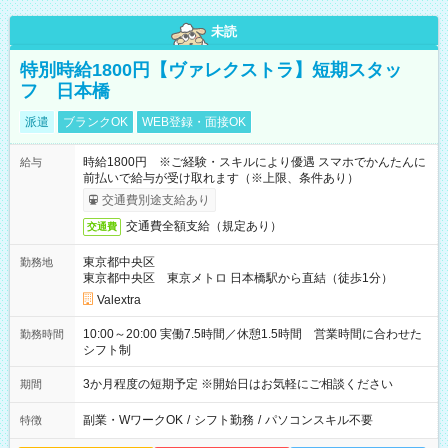
未読
特別時給1800円【ヴァレクストラ】短期スタッ
フ 日本橋
派遣
ブランクOK
WEB登録・面接OK
時給1800円 ※ご経験・スキルにより優遇 スマホでかんたんに
給与
前払いで給与が受け取れます（※上限、条件あり）
交通費別途支給あり
交通費全額支給（規定あり）
交通費
東京都中央区
勤務地
東京都中央区 東京メトロ 日本橋駅から直結（徒歩1分）
Valextra
10:00～20:00 実働7.5時間／休憩1.5時間 営業時間に合わせた
勤務時間
シフト制
3か月程度の短期予定 ※開始日はお気軽にご相談ください
期間
副業・WワークOK
/
シフト勤務
/
パソコンスキル不要
特徴