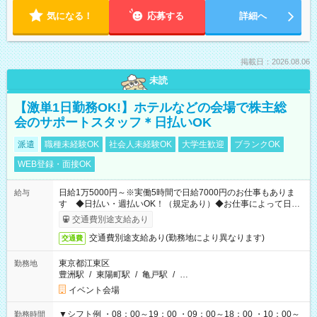
気になる！
応募する
詳細へ
掲載日：2026.08.06
未読
【激単1日勤務OK!】ホテルなどの会場で株主総
会のサポートスタッフ＊日払いOK
派遣
職種未経験OK
社会人未経験OK
大学生歓迎
ブランクOK
WEB登録・面接OK
日給1万5000円～※実働5時間で日給7000円のお仕事もありま
給与
す ◆日払い・週払いOK！（規定あり）◆お仕事によって日給
も異なります
交通費別途支給あり
交通費別途支給あり(勤務地により異なります)
交通費
東京都江東区
勤務地
豊洲駅
/
東陽町駅
/
亀戸駅
/
…
イベント会場
▼シフト例 ・08：00～19：00 ・09：00～18：00 ・10：00～
勤務時間