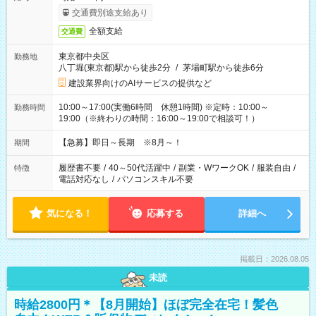
交通費別途支給あり
全額支給
交通費
東京都中央区
勤務地
八丁堀(東京都)駅から徒歩2分
/
茅場町駅から徒歩6分
建設業界向けのAIサービスの提供など
10:00～17:00(実働6時間 休憩1時間) ※定時：10:00～
勤務時間
19:00（※終わりの時間：16:00～19:00で相談可！）
【急募】即日～長期 ※8月～！
期間
履歴書不要
/
40～50代活躍中
/
副業・WワークOK
/
服装自由
/
特徴
電話対応なし
/
パソコンスキル不要
気になる！
応募する
詳細へ
掲載日：2026.08.05
未読
時給2800円＊【8月開始】ほぼ完全在宅！髪色