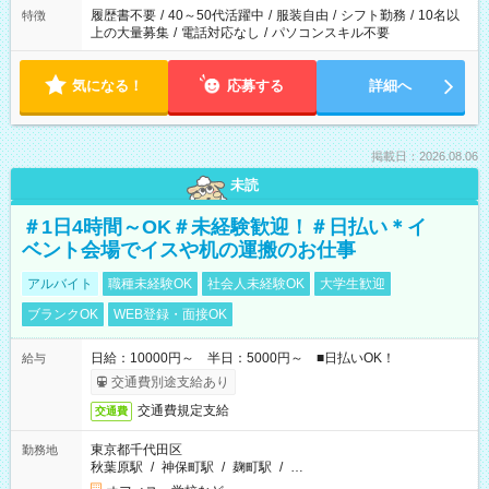
履歴書不要
/
40～50代活躍中
/
服装自由
/
シフト勤務
/
10名以
特徴
上の大量募集
/
電話対応なし
/
パソコンスキル不要
気になる！
応募する
詳細へ
掲載日：2026.08.06
未読
＃1日4時間～OK＃未経験歓迎！＃日払い＊イ
ベント会場でイスや机の運搬のお仕事
アルバイト
職種未経験OK
社会人未経験OK
大学生歓迎
ブランクOK
WEB登録・面接OK
日給：10000円～ 半日：5000円～ ■日払いOK！
給与
交通費別途支給あり
交通費規定支給
交通費
東京都千代田区
勤務地
秋葉原駅
/
神保町駅
/
麹町駅
/
…