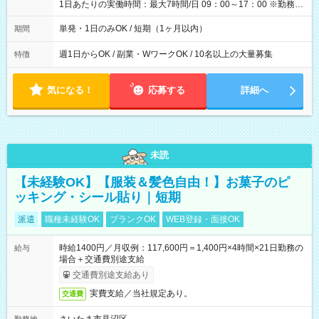
1日あたりの実働時間：最大7時間/日 09：00～17：00 ※勤務時
間は 試験により異なります。
単発・1日のみOK / 短期（1ヶ月以内）
期間
週1日からOK / 副業・WワークOK / 10名以上の大量募集
特徴
気になる！
応募する
詳細へ
未読
【未経験OK】【服装＆髪色自由！】お菓子のピ
ッキング・シール貼り｜短期
派遣
職種未経験OK
ブランクOK
WEB登録・面接OK
時給1400円／月収例：117,600円＝1,400円×4時間×21日勤務の
給与
場合＋交通費別途支給
交通費別途支給あり
実費支給／当社規定あり。
交通費