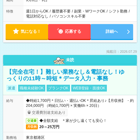
9月8日・9日
期間
週1日からOK
/
履歴書不要
/
副業・WワークOK
/
シフト勤務
/
特徴
電話対応なし
/
パソコンスキル不要
気になる！
応募する
詳細へ
掲載日：2026.07.29
未読
【完全在宅！】難しい業務なし＆電話なし！ゆ
っくりの11時～時短＊データ入力・事務
派遣
職種未経験OK
ブランクOK
WEB登録・面接OK
◆時給1,700円＊日払い・週払いOK＊昇給あり♪【月収例】 ・約
給与
204,000円 （時給1,700円 × 実働6h × 20日）
交通費別途支給あり
◆全額支給 ＊家が少し遠くても安心！
交通費
20～25万円
月収例
東京都港区
勤務地