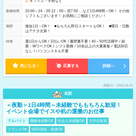
オフィス・学校など
20:00～24：00 22：00～翌7:00 …など1日4時間～OK！ その他
勤務時間
シフトもございます！ お気軽にご相談ください！
激短1日～OK！ ■もちろん即日スタートもOK！ ■曜日・日数
期間
はアナタ次第！
週1日からOK
/
日払いOK
/
履歴書不要
/
40～50代活躍中
/
副
特徴
業・WワークOK
/
シフト勤務
/
10名以上の大量募集
/
電話対応
なし
/
パソコンスキル不要
気になる！
応募する
詳細へ
掲載日：2026.08.05
未読
＜夜勤＞1日4時間～未経験でももちろん歓迎！
イベント会場でイスや机の運搬のお仕事
アルバイト
職種未経験OK
社会人未経験OK
大学生歓迎
ブランクOK
WEB登録・面接OK