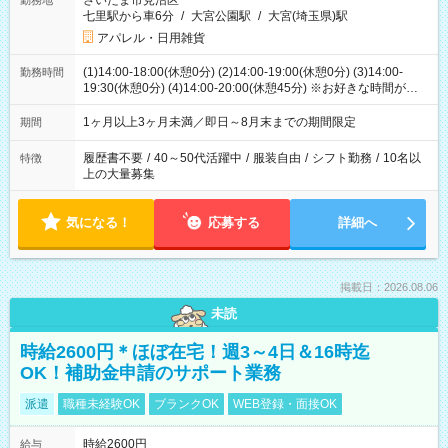
さいたま市見沼区
勤務地
七里駅から車6分
/
大宮公園駅
/
大宮(埼玉県)駅
アパレル・日用雑貨
(1)14:00-18:00(休憩0分) (2)14:00-19:00(休憩0分) (3)14:00-
勤務時間
19:30(休憩0分) (4)14:00-20:00(休憩45分) ※お好きな時間が選べ
ます
1ヶ月以上3ヶ月未満／即日～8月末までの期間限定
期間
履歴書不要
/
40～50代活躍中
/
服装自由
/
シフト勤務
/
10名以
特徴
上の大量募集
気になる！
応募する
詳細へ
掲載日：2026.08.06
未読
時給2600円＊ほぼ在宅！週3～4日＆16時迄
OK！補助金申請のサポート業務
派遣
職種未経験OK
ブランクOK
WEB登録・面接OK
時給2600円
給与