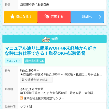
履歴書不要
/
服装自由
特徴
気になる！
応募する
詳細へ
未読
マニュアル通りに簡単WORK◆未経験から好き
な時にお仕事できる！単発OK◎試験監督
アルバイト
職種未経験OK
時給1,300円～
給与
★交通費一部支給 時給1,300円～ ※試験・役割により手当あり
※勤務回数により昇給あり 【即給（前払い）オプションあ
交通費別途支給あり
り！】 希望される場合、勤務から1週間ほどで給与の一部を受け
取れます。 ※手数料418円がかかります。 【過去試験日の収入
さいたま市大宮区
勤務地
例】 ・河合塾模擬試験 8:30～17:30（休憩1時間） 時給1,300円
埼玉県埼玉県さいたま市大宮区錦町（最寄り駅：大宮駅）
×8時間＝日収10,400円＋交通費 ※当日の役割により時給＋100
円の場合あり ・国家試験 7:00～13:30（休憩なし） 時給1,300
株式会社全国試験運営センター
円（役割手当＋100円）×6時間＝日収8,400円＋交通費 【試用期
間】試用期間なし
シフト制
勤務時間