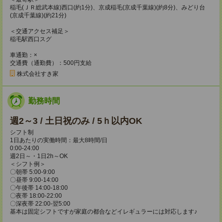
稲毛(ＪＲ総武本線)西口(約1分)、京成稲毛(京成千葉線)(約8分)、みどり台
(京成千葉線)(約21分)
＜交通アクセス補足＞
稲毛駅西口スグ
車通勤：×
交通費（通勤費）：500円支給
株式会社すき家
勤務時間
週2～3 / 土日祝のみ / 5ｈ以内OK
シフト制
1日あたりの実働時間：最大8時間/日
0:00-24:00
週2日～・1日2h～OK
＜シフト例＞
〇朝帯 5:00-9:00
〇昼帯 9:00-14:00
〇午後帯 14:00-18:00
〇夜帯 18:00-22:00
〇深夜帯 22:00-翌5:00
基本は固定シフトですが家庭の都合などイレギュラーには対応します♪