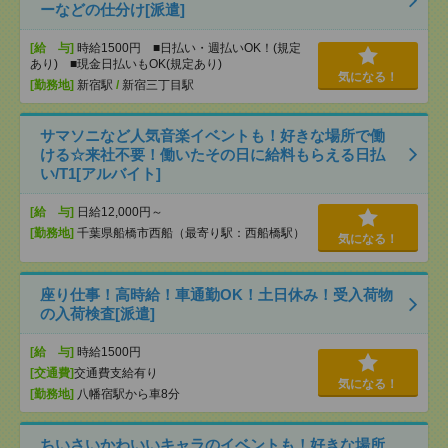
ーなどの仕分け[派遣]
[給 与]
時給1500円 ■日払い・週払いOK！(規定
あり) ■現金日払いもOK(規定あり)
気になる！
[勤務地]
新宿駅
/
新宿三丁目駅
サマソニなど人気音楽イベントも！好きな場所で働
ける☆来社不要！働いたその日に給料もらえる日払
い/T1[アルバイト]
[給 与]
日給12,000円～
[勤務地]
千葉県船橋市西船（最寄り駅：西船橋駅）
気になる！
座り仕事！高時給！車通勤OK！土日休み！受入荷物
の入荷検査[派遣]
[給 与]
時給1500円
[交通費]
交通費支給有り
気になる！
[勤務地]
八幡宿駅から車8分
ちいさいかわいいキャラのイベントも！好きな場所