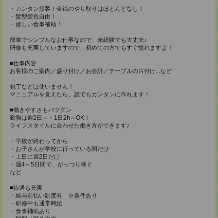
・カンタン接客！金銭のやり取りはほとんどなし！
・髪型髪色自由！
・嬉しい食事補助！
簡単でシンプルなお仕事なので、未経験でも大丈夫♪
研修も充実していますので、初めての方でもすぐ慣れますよ！
■仕事内容
お客様のご案内／盛り付け／お会計／テーブルの片付け...など
包丁などは使いません！
マニュアルを覚えたら、誰でもカンタンに作れます！
■働きやすさもバツグン
勤務は週2日～・1日2h～OK！
ライフスタイルに合わせた働き方ができます♪
・学校が終わってから
・お子さんが学校に行っている間だけ
・土日に週2日だけ
・週4～5日間で、がっつり稼ぐ
など
■待遇も充実
・給与前払い制度有 ※条件あり
・研修中も通常時給
・食事補助あり