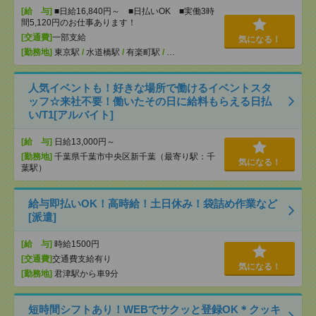
[給 与]
■日給16,840円～ ■日払いOK ■実働3時
間5,120円のお仕事あります！
[交通費]
一部支給
気になる！
[勤務地]
東京駅
/
水道橋駅
/
有楽町駅
/
…
人気イベントも！好きな場所で働けるイベントスタ
ッフ☆来社不要！働いたその日に給料もらえる日払
い/T1[アルバイト]
[給 与]
日給13,000円～
[勤務地]
千葉県千葉市中央区新千葉（最寄り駅：千
気になる！
葉駅）
給与即払いOK！高時給！土日休み！袋詰め作業など
[派遣]
[給 与]
時給1500円
[交通費]
交通費支給有り
気になる！
[勤務地]
君津駅から車9分
短時間シフトあり！WEBでサクッと登録OK＊クッキ