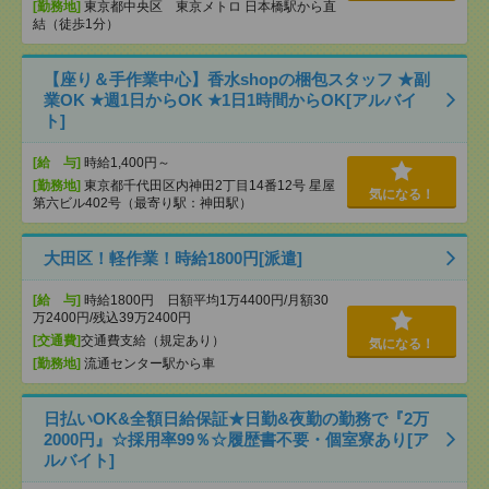
[勤務地]
東京都中央区 東京メトロ 日本橋駅から直
結（徒歩1分）
【座り＆手作業中心】香水shopの梱包スタッフ ★副
業OK ★週1日からOK ★1日1時間からOK[アルバイ
ト]
[給 与]
時給1,400円～
[勤務地]
東京都千代田区内神田2丁目14番12号 星屋
気になる！
第六ビル402号（最寄り駅：神田駅）
大田区！軽作業！時給1800円[派遣]
[給 与]
時給1800円 日額平均1万4400円/月額30
万2400円/残込39万2400円
[交通費]
交通費支給（規定あり）
気になる！
[勤務地]
流通センター駅から車
日払いOK&全額日給保証★日勤&夜勤の勤務で『2万
2000円』☆採用率99％☆履歴書不要・個室寮あり[ア
ルバイト]