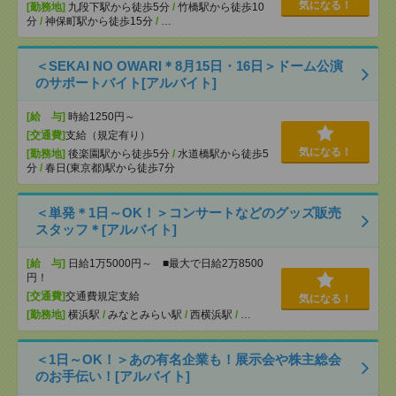
気になる！
[勤務地]
九段下駅から徒歩5分
/
竹橋駅から徒歩10
分
/
神保町駅から徒歩15分
/
…
＜SEKAI NO OWARI＊8月15日・16日＞ドーム公演
のサポートバイト[アルバイト]
[給 与]
時給1250円～
[交通費]
支給（規定有り）
気になる！
[勤務地]
後楽園駅から徒歩5分
/
水道橋駅から徒歩5
分
/
春日(東京都)駅から徒歩7分
＜単発＊1日～OK！＞コンサートなどのグッズ販売
スタッフ＊[アルバイト]
[給 与]
日給1万5000円～ ■最大で日給2万8500
円！
[交通費]
交通費規定支給
気になる！
[勤務地]
横浜駅
/
みなとみらい駅
/
西横浜駅
/
…
＜1日～OK！＞あの有名企業も！展示会や株主総会
のお手伝い！[アルバイト]