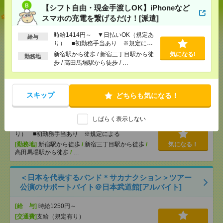
【シフト自由・現金手渡しOK】iPhoneなど
説明会参加で全員に【現金2千円相当プレゼント】生
スマホの充電を繋げるだけ！[派遣]
活のお手伝い[派遣]
時給1414円～ ▼日払いOK（規定あ
給与
り） ■初勤務手当あり ※規定によ
[給 与]
無資格未経験：時給1330円～ ■週払い
OK ■扶養内OK ■日収1万640円以上
る
新宿駅から徒歩 / 新宿三丁目駅から徒
気になる!
勤務地
[交通費]
交通費全額支給
歩 / 高田馬場駅から徒歩 / …
気になる！
[勤務地]
幕張駅
/
幕張本郷駅
/
新検見川駅
/
…
スキップ
どちらも気になる！
【シフト自由・現金手渡しOK】iPhoneなどスマホの
充電を繋げるだけ！[派遣]
しばらく表示しない
[給 与]
時給1414円～ ▼日払いOK（規定あ
り） ■初勤務手当あり ※規定による
[勤務地]
新宿駅から徒歩
/
新宿三丁目駅から徒歩
/
気になる！
高田馬場駅から徒歩
/
…
＜日本を代表するバンド＊サカナクション＞ツアー
公演のサポートバイト＠日本武道館[アルバイト]
[給 与]
時給1250円～
[交通費]
支給（規定有り）