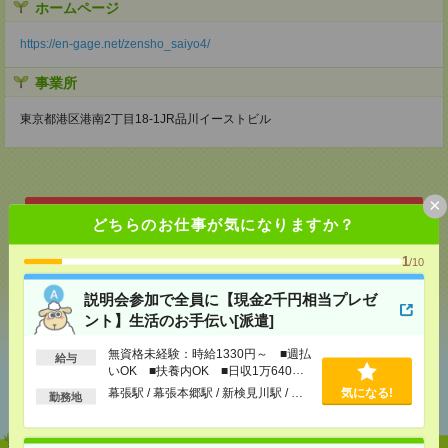
ホームページ
https://en-gage.net/zensho_saiyo4/
事業所
東京都港区港南2丁目18-1JR品川イーストビル
×
どちらのお仕事が気になりますか？
応募ページへ
1
/10
気になる！
説明会参加で全員に【現金2千円相当プレゼ
ント】生活のお手伝い[派遣]
無資格未経験：時給1330円～ ■週払
給与
あなたの閲覧履歴からの
いOK ■扶養内OK ■日収1万640円
以上
おすすめ
幕張駅 / 幕張本郷駅 / 新検見川駅 / …
気になる!
勤務地