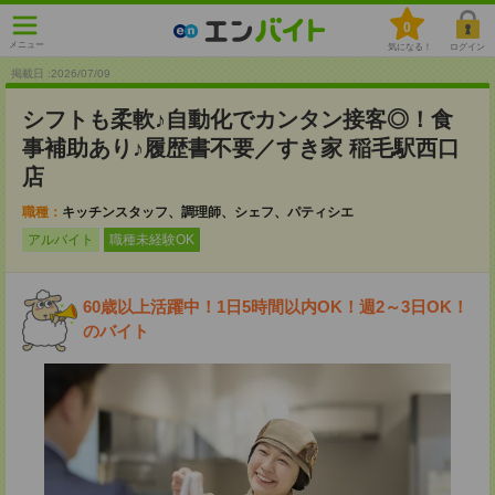
0
メニュー
気になる！
ログイン
掲載日 :2026
/
07
/
09
シフトも柔軟♪自動化でカンタン接客◎！食
事補助あり♪履歴書不要／すき家 稲毛駅西口
店
職種：
キッチンスタッフ、調理師、シェフ、パティシエ
アルバイト
職種未経験OK
60歳以上活躍中！1日5時間以内OK！週2～3日OK！
のバイト