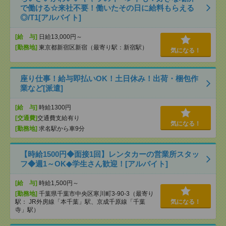
で働ける☆来社不要！働いたその日に給料もらえる
◎/T1[アルバイト]
[給 与]
日給13,000円～
[勤務地]
東京都新宿区新宿（最寄り駅：新宿駅）
気になる！
座り仕事！給与即払いOK！土日休み！出荷・梱包作
業など[派遣]
[給 与]
時給1300円
[交通費]
交通費支給有り
気になる！
[勤務地]
求名駅から車9分
【時給1500円◆面接1回】レンタカーの営業所スタッ
フ◆週1～OK◆学生さん歓迎！[アルバイト]
[給 与]
時給1,500円～
[勤務地]
千葉県千葉市中央区寒川町3-90-3（最寄り
駅： JR外房線「本千葉」駅、京成千原線「千葉
気になる！
寺」駅）