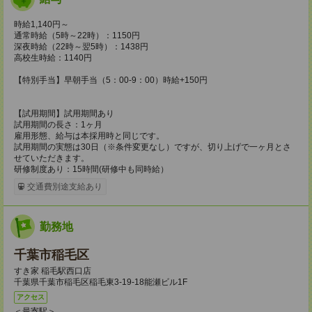
時給1,140円～
通常時給（5時～22時）：1150円
深夜時給（22時～翌5時）：1438円
高校生時給：1140円
【特別手当】早朝手当（5：00-9：00）時給+150円
【試用期間】試用期間あり
試用期間の長さ：1ヶ月
雇用形態、給与は本採用時と同じです。
試用期間の実態は30日（※条件変更なし）ですが、切り上げで一ヶ月とさ
せていただきます。
研修制度あり：15時間(研修中も同時給）
交通費別途支給あり
勤務地
千葉市稲毛区
すき家 稲毛駅西口店
千葉県千葉市稲毛区稲毛東3-19-18能瀬ビル1F
アクセス
＜最寄駅＞