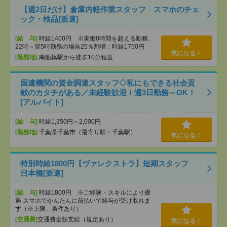
【週2日だけ】倉庫内軽作業スタッフ スマホのチェ
ック・検品[派遣]
[給 与]
時給1400円 ※実働8時間を超える勤務、
22時～翌5時勤務の場合25％割増：時給1750円
気になる！
[勤務地]
南船橋駅から徒歩10分程度
国連機関の資金調達スタッフ◇私にもできる社会貢
献のカタチがある／未経験歓迎！週3日勤務～OK！
[アルバイト]
[給 与]
時給1,350円～2,000円
[勤務地]
千葉県千葉市（最寄り駅：千葉駅）
気になる！
特別時給1800円【ヴァレクストラ】短期スタッフ
日本橋[派遣]
[給 与]
時給1800円 ※ご経験・スキルにより優
遇 スマホでかんたんに前払いで給与が受け取れま
す（※上限、条件あり）
[交通費]
交通費全額支給（規定あり）
気になる！