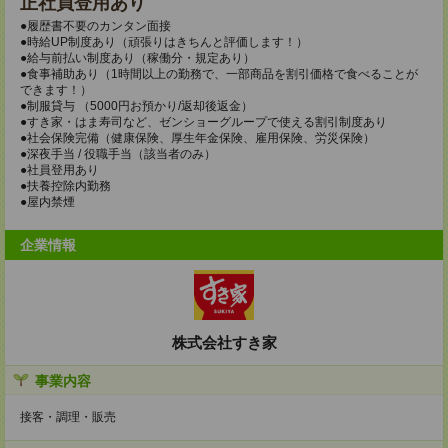
正社員登用あり
●履歴書不要のカンタン面接
●時給UP制度あり（頑張りはきちんと評価します！）
●給与前払い制度あり（稼働分・規定あり）
●食事補助あり（1時間以上の勤務で、一部商品を割引価格で食べることが
できます！）
●制服貸与 （5000円お預かり/返却後返金）
●すき家・はま寿司など、ゼンショーグループで使える割引制度あり
●社会保険完備（健康保険、厚生年金保険、雇用保険、労災保険）
●深夜手当 / 役職手当（該当者のみ）
●社員登用あり
●扶養控除内勤務
●屋内禁煙
企業情報
株式会社すき家
事業内容
接客・調理・販売