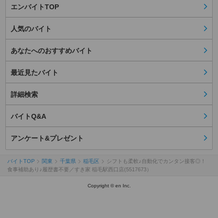
エンバイトTOP
人気のバイト
あなたへのおすすめバイト
最近見たバイト
詳細検索
バイトQ&A
アンケート&プレゼント
バイトTOP
関東
千葉県
稲毛区
シフトも柔軟♪自動化でカンタン接客◎！
食事補助あり♪履歴書不要／すき家 稲毛駅西口店(5517673）
Copyright © en Inc.