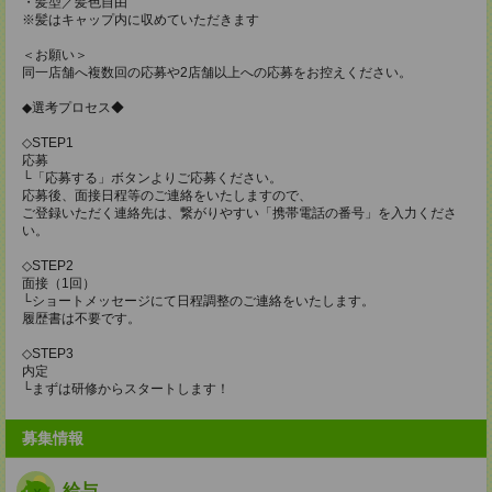
・髪型／髪色自由
※髪はキャップ内に収めていただきます
＜お願い＞
同一店舗へ複数回の応募や2店舗以上への応募をお控えください。
◆選考プロセス◆
◇STEP1
応募
└「応募する」ボタンよりご応募ください。
応募後、面接日程等のご連絡をいたしますので、
ご登録いただく連絡先は、繋がりやすい「携帯電話の番号」を入力くださ
い。
◇STEP2
面接（1回）
└ショートメッセージにて日程調整のご連絡をいたします。
履歴書は不要です。
◇STEP3
内定
└まずは研修からスタートします！
募集情報
給与