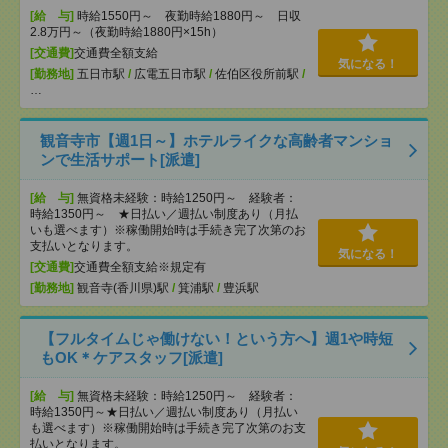
[給 与]
時給1550円～ 夜勤時給1880円～ 日収
2.8万円～（夜勤時給1880円×15h）
[交通費]
交通費全額支給
気になる！
[勤務地]
五日市駅
/
広電五日市駅
/
佐伯区役所前駅
/
…
観音寺市【週1日～】ホテルライクな高齢者マンショ
ンで生活サポート[派遣]
[給 与]
無資格未経験：時給1250円～ 経験者：
時給1350円～ ★日払い／週払い制度あり（月払
いも選べます）※稼働開始時は手続き完了次第のお
支払いとなります。
気になる！
[交通費]
交通費全額支給※規定有
[勤務地]
観音寺(香川県)駅
/
箕浦駅
/
豊浜駅
【フルタイムじゃ働けない！という方へ】週1や時短
もOK＊ケアスタッフ[派遣]
[給 与]
無資格未経験：時給1250円～ 経験者：
時給1350円～★日払い／週払い制度あり（月払い
も選べます）※稼働開始時は手続き完了次第のお支
払いとなります。