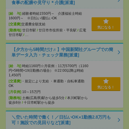
食事の配膳や見守り＊介護[派遣]
[給 与]
経験者時給1550円～ 介護福祉士時給
1600円～ ※日払い/週払いOK
[交通費]
交通費全額支給
気になる！
[勤務地]
廿日市駅
/
廿日市市役所前・平良駅
/
広電
廿日市駅
/
…
【夕方から5時間だけ♬】中国新聞社グループでの簡
単データ入力・チェック業務[派遣]
[給 与]
時給1160円☆月収例：11万5700円（1160
円×5時間×19日勤務の場合） ※22:00以降は時給
1,450円
[交通費]
・規定により支給 ・車通勤・自転車通勤
OK
気になる！
[月収例]
10～15万円
[勤務地]
土橋(広島県)駅から徒歩5分
/
本川町駅から
徒歩8分
/
十日市町駅から徒歩
＼空いた時間で働く！／日払いOK×1勤務2.8万円も
可！施設での見回りなど[派遣]