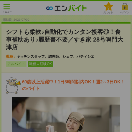
0
メニュー
気になる！
ログイン
掲載日 :2026
/
07
/
09
シフトも柔軟♪自動化でカンタン接客◎！食
事補助あり♪履歴書不要／すき家 28号鳴門大
津店
職種：
キッチンスタッフ、調理師、シェフ、パティシエ
アルバイト
職種未経験OK
60歳以上活躍中！1日5時間以内OK！週2～3日OK！
のバイト