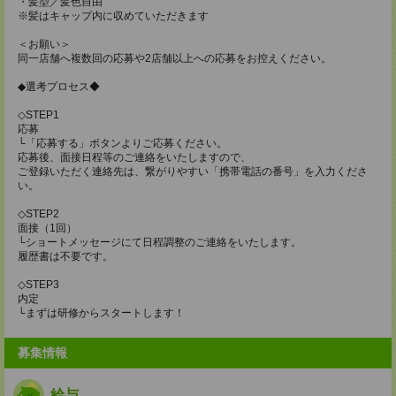
・髪型／髪色自由
※髪はキャップ内に収めていただきます
＜お願い＞
同一店舗へ複数回の応募や2店舗以上への応募をお控えください。
◆選考プロセス◆
◇STEP1
応募
└「応募する」ボタンよりご応募ください。
応募後、面接日程等のご連絡をいたしますので、
ご登録いただく連絡先は、繋がりやすい「携帯電話の番号」を入力くださ
い。
◇STEP2
面接（1回）
└ショートメッセージにて日程調整のご連絡をいたします。
履歴書は不要です。
◇STEP3
内定
└まずは研修からスタートします！
募集情報
給与