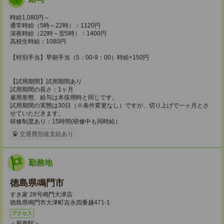
時給1,080円～
通常時給（5時～22時）：1120円
深夜時給（22時～翌5時）：1400円
高校生時給：1080円
【特別手当】早朝手当（5：00-9：00）時給+150円
【試用期間】試用期間あり
試用期間の長さ：1ヶ月
雇用形態、給与は本採用時と同じです。
試用期間の実態は30日（※条件変更なし）ですが、切り上げで一ヶ月とさ
せていただきます。
研修制度あり：15時間(研修中も同時給）
交通費別途支給あり
勤務地
徳島県鳴門市
すき家 28号鳴門大津店
徳島県鳴門市大津町吉永四番越471-1
アクセス
＜最寄駅＞