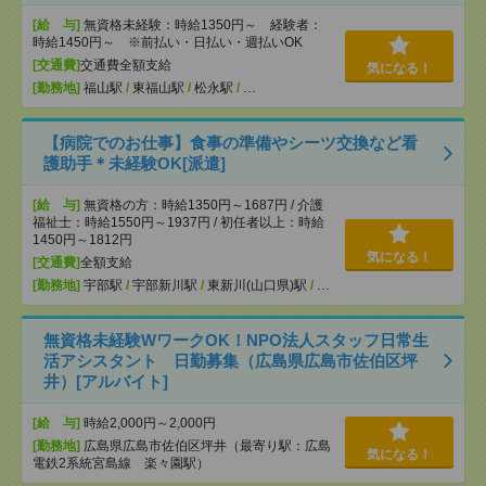
[給 与]
無資格未経験：時給1350円～ 経験者：
時給1450円～ ※前払い・日払い・週払いOK
[交通費]
交通費全額支給
気になる！
[勤務地]
福山駅
/
東福山駅
/
松永駅
/
…
【病院でのお仕事】食事の準備やシーツ交換など看
護助手＊未経験OK[派遣]
[給 与]
無資格の方：時給1350円～1687円 / 介護
福祉士：時給1550円～1937円 / 初任者以上：時給
1450円～1812円
気になる！
[交通費]
全額支給
[勤務地]
宇部駅
/
宇部新川駅
/
東新川(山口県)駅
/
…
無資格未経験WワークOK！NPO法人スタッフ日常生
活アシスタント 日勤募集（広島県広島市佐伯区坪
井）[アルバイト]
[給 与]
時給2,000円～2,000円
[勤務地]
広島県広島市佐伯区坪井（最寄り駅：広島
気になる！
電鉄2系統宮島線 楽々園駅）