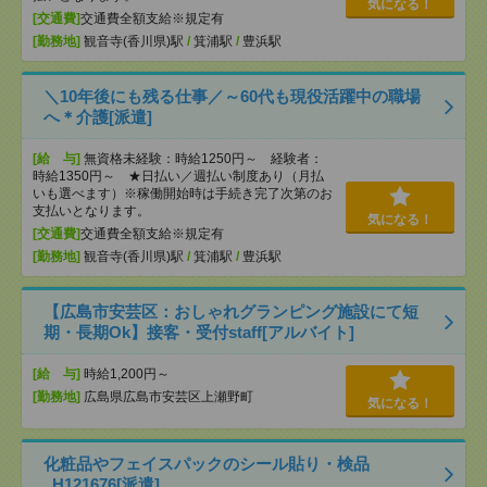
気になる！
[交通費]
交通費全額支給※規定有
[勤務地]
観音寺(香川県)駅
/
箕浦駅
/
豊浜駅
＼10年後にも残る仕事／～60代も現役活躍中の職場
へ＊介護[派遣]
[給 与]
無資格未経験：時給1250円～ 経験者：
時給1350円～ ★日払い／週払い制度あり（月払
いも選べます）※稼働開始時は手続き完了次第のお
支払いとなります。
気になる！
[交通費]
交通費全額支給※規定有
[勤務地]
観音寺(香川県)駅
/
箕浦駅
/
豊浜駅
【広島市安芸区：おしゃれグランピング施設にて短
期・長期Ok】接客・受付staff[アルバイト]
[給 与]
時給1,200円～
[勤務地]
広島県広島市安芸区上瀬野町
気になる！
化粧品やフェイスパックのシール貼り・検品
_H121676[派遣]