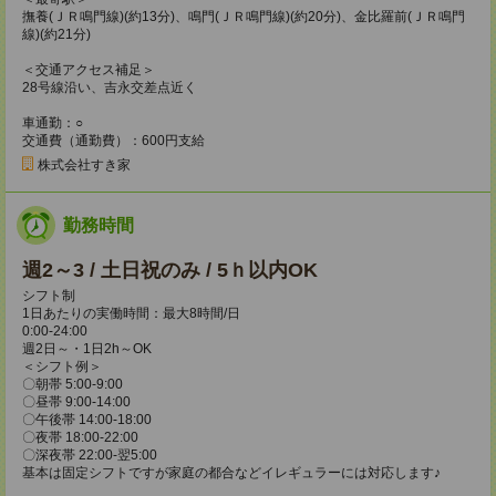
撫養(ＪＲ鳴門線)(約13分)、鳴門(ＪＲ鳴門線)(約20分)、金比羅前(ＪＲ鳴門
線)(約21分)
＜交通アクセス補足＞
28号線沿い、吉永交差点近く
車通勤：○
交通費（通勤費）：600円支給
株式会社すき家
勤務時間
週2～3 / 土日祝のみ / 5ｈ以内OK
シフト制
1日あたりの実働時間：最大8時間/日
0:00-24:00
週2日～・1日2h～OK
＜シフト例＞
〇朝帯 5:00-9:00
〇昼帯 9:00-14:00
〇午後帯 14:00-18:00
〇夜帯 18:00-22:00
〇深夜帯 22:00-翌5:00
基本は固定シフトですが家庭の都合などイレギュラーには対応します♪