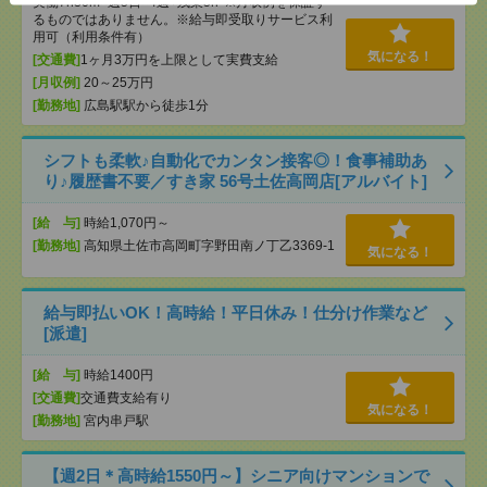
実働7h30m×週5日×4週+残業5h ※月収例を保証す
るものではありません。※給与即受取りサービス利
用可（利用条件有）
気になる！
[交通費]
1ヶ月3万円を上限として実費支給
[月収例]
20～25万円
[勤務地]
広島駅駅から徒歩1分
シフトも柔軟♪自動化でカンタン接客◎！食事補助あ
り♪履歴書不要／すき家 56号土佐高岡店[アルバイト]
[給 与]
時給1,070円～
[勤務地]
高知県土佐市高岡町字野田南ノ丁乙3369-1
気になる！
給与即払いOK！高時給！平日休み！仕分け作業など
[派遣]
[給 与]
時給1400円
[交通費]
交通費支給有り
気になる！
[勤務地]
宮内串戸駅
【週2日＊高時給1550円～】シニア向けマンションで