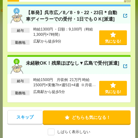
1
/10
【単発】呉市広／8／8・9・22・23日＊自動車ディー
【単発】呉市広／8／8・9・22・23日＊自動
ラーでの受付・1日でもＯＫ[派遣]
車ディーラーでの受付・1日でもＯＫ[派遣]
[給 与]
時給1300円 ・日額：9,100円（時給1,300
時給1300円 ・日額：9,100円（時給
給与
円×7時間）
1,300円×7時間）
[交通費]
・自転車通勤可 ・車通勤可(駐車場無料)
気になる！
広駅から徒歩9分
気になる!
勤務地
[勤務地]
広駅から徒歩9分
未経験OK！残業ほぼなし▼広島で受付[派遣]
未経験OK！残業ほぼなし▼広島で受付[派遣]
[給 与]
時給1500円 月収例 21万円 時給1500円×
実働7h×週5日×4週 ※月収例を保証するものではあ
時給1500円 月収例 21万円 時給
給与
りません。※給与即受取りサービス利用可（利用条
1500円×実働7h×週5日×4週 ※月収例
件有）
を保証するものではありません。※給
広島駅から徒歩5分
気になる!
気になる！
勤務地
[交通費]
1ヶ月3万円を上限として実費支給
与即受取りサービス利用可（利用条件
[月収例]
20～25万円
有）
[勤務地]
広島駅から徒歩5分
スキップ
どちらも気になる！
未経験OK！残業ほぼなし▼広島駅での受付[派遣]
しばらく表示しない
[給 与]
時給1400円 月収例 21万円 時給1400円×