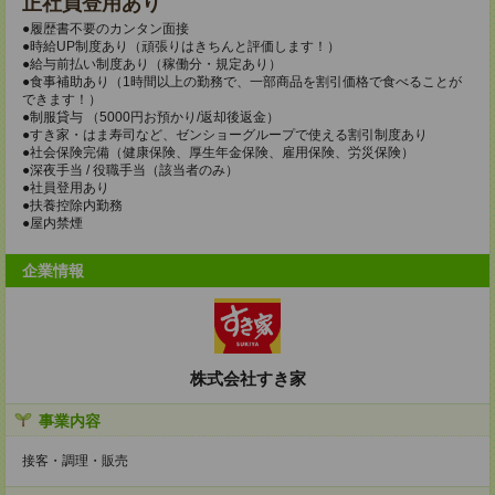
正社員登用あり
●履歴書不要のカンタン面接
●時給UP制度あり（頑張りはきちんと評価します！）
●給与前払い制度あり（稼働分・規定あり）
●食事補助あり（1時間以上の勤務で、一部商品を割引価格で食べることが
できます！）
●制服貸与 （5000円お預かり/返却後返金）
●すき家・はま寿司など、ゼンショーグループで使える割引制度あり
●社会保険完備（健康保険、厚生年金保険、雇用保険、労災保険）
●深夜手当 / 役職手当（該当者のみ）
●社員登用あり
●扶養控除内勤務
●屋内禁煙
企業情報
株式会社すき家
事業内容
接客・調理・販売