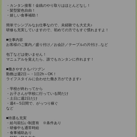
・カンタン接客！金銭のやり取りはほとんどなし！
・髪型髪色自由！
・嬉しい食事補助！
簡単でシンプルなお仕事なので、未経験でも大丈夫♪
研修も充実していますので、初めての方でもすぐ慣れますよ！
■仕事内容
お客様のご案内／盛り付け／お会計／テーブルの片付け...など
包丁などは使いません！
マニュアルを覚えたら、誰でもカンタンに作れます！
■働きやすさもバツグン
勤務は週2日～・1日2h～OK！
ライフスタイルに合わせた働き方ができます♪
・学校が終わってから
・お子さんが学校に行っている間だけ
・土日に週2日だけ
・週4～5日間で、がっつり稼ぐ
など
■待遇も充実
・給与前払い制度有 ※条件あり
・研修中も通常時給
・食事補助あり