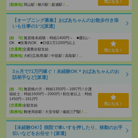
気になる！
[勤務地]
岡山駅
/
柳川駅
/
庭瀬駅
/
…
【オープニング募集】おばあちゃんのお散歩付き添
いも仕事の1つ[派遣]
[給 与]
無資格未経験：時給1400円～ ■週払い
OK ■扶養内OK ■日収1万1200円以上
[交通費]
交通費全額支給
気になる！
[勤務地]
大町(広島県)駅
/
中筋駅
/
高取駅
/
…
3ヵ月で71万円稼ぐ！未経験OK＊おばあちゃんのお
話相手など[派遣]
[給 与]
無資格の方：時給1350円～1687円 / 介護
福祉士：時給1600円～2000円 / 初任者以上：時給
1450円～1812円
気になる！
[交通費]
全額支給
[勤務地]
郵便局前駅
/
大安寺駅
/
備前三門駅
/
…
【未経験OK!】病院で車いすを押したり、移動のお手
伝いなどをお任せ！[派遣]