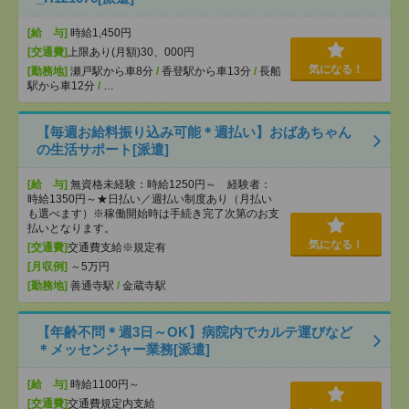
[給 与]
時給1,450円
[交通費]
上限あり(月額)30、000円
気になる！
[勤務地]
瀬戸駅から車8分
/
香登駅から車13分
/
長船
駅から車12分
/
…
【毎週お給料振り込み可能＊週払い】おばあちゃん
の生活サポート[派遣]
[給 与]
無資格未経験：時給1250円～ 経験者：
時給1350円～★日払い／週払い制度あり（月払い
も選べます）※稼働開始時は手続き完了次第のお支
払いとなります。
気になる！
[交通費]
交通費支給※規定有
[月収例]
～5万円
[勤務地]
善通寺駅
/
金蔵寺駅
【年齢不問＊週3日～OK】病院内でカルテ運びなど
＊メッセンジャー業務[派遣]
[給 与]
時給1100円～
[交通費]
交通費規定内支給