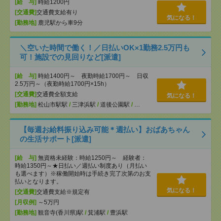
[給 与]
時給1200円
[交通費]
交通費支給有り
気になる！
[勤務地]
鹿児駅から車9分
＼空いた時間で働く！／日払いOK×1勤務2.5万円も
可！施設での見回りなど[派遣]
[給 与]
時給1400円～ 夜勤時給1700円～ 日収
2.5万円～（夜勤時給1700円×15h）
[交通費]
交通費全額支給
気になる！
[勤務地]
松山市駅駅
/
三津浜駅
/
道後公園駅
/
…
【毎週お給料振り込み可能＊週払い】おばあちゃん
の生活サポート[派遣]
[給 与]
無資格未経験：時給1250円～ 経験者：
時給1350円～★日払い／週払い制度あり（月払い
も選べます）※稼働開始時は手続き完了次第のお支
払いとなります。
気になる！
[交通費]
交通費支給※規定有
[月収例]
～5万円
[勤務地]
観音寺(香川県)駅
/
箕浦駅
/
豊浜駅