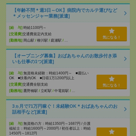
【年齢不問＊週3日～OK】病院内でカルテ運びなど
＊メッセンジャー業務[派遣]
[給 与]
時給1100円～
[交通費]
交通費規定内支給
気になる！
[勤務地]
岡山駅
/
柳川駅
/
庭瀬駅
/
…
【オープニング募集】おばあちゃんのお散歩付き添
いも仕事の1つ[派遣]
[給 与]
無資格未経験：時給1400円～ ■週払い
OK ■扶養内OK ■日収1万1200円以上
[交通費]
交通費全額支給
気になる！
[勤務地]
鷹野橋駅
/
立町駅
/
中電前駅
/
…
3ヵ月で71万円稼ぐ！未経験OK＊おばあちゃんのお
話相手など[派遣]
[給 与]
無資格の方：時給1350円～1687円 / 介護
福祉士：時給1600円～2000円 / 初任者以上：時給
1450円～1812円