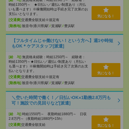
時給1350円～ ★日払い／週払い制度あり（月払
いも選べます）※稼働開始時は手続き完了次第のお
支払いとなります。
気になる！
[交通費]
交通費全額支給※規定有
[勤務地]
観音寺(香川県)駅
/
箕浦駅
/
豊浜駅
【フルタイムじゃ働けない！という方へ】週1や時短
もOK＊ケアスタッフ[派遣]
[給 与]
無資格未経験：時給1250円～ 経験者：
時給1350円～★日払い／週払い制度あり（月払い
も選べます）※稼働開始時は手続き完了次第のお支
払いとなります。
気になる！
[交通費]
交通費全額支給※規定有
[勤務地]
観音寺(香川県)駅
/
箕浦駅
/
豊浜駅
＼空いた時間で働く！／日払いOK×1勤務2.8万円も
可！施設での見回りなど[派遣]
[給 与]
時給1550円～ 夜勤時給1880円～ 日収
2.8万円～（夜勤時給1880円×15h）
[交通費]
交通費全額支給
気になる！