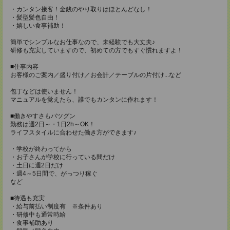
・カンタン接客！金銭のやり取りはほとんどなし！
・髪型髪色自由！
・嬉しい食事補助！
簡単でシンプルなお仕事なので、未経験でも大丈夫♪
研修も充実していますので、初めての方でもすぐ慣れますよ！
■仕事内容
お客様のご案内／盛り付け／お会計／テーブルの片付け...など
包丁などは使いません！
マニュアルを覚えたら、誰でもカンタンに作れます！
■働きやすさもバツグン
勤務は週2日～・1日2h～OK！
ライフスタイルに合わせた働き方ができます♪
・学校が終わってから
・お子さんが学校に行っている間だけ
・土日に週2日だけ
・週4～5日間で、がっつり稼ぐ
など
■待遇も充実
・給与前払い制度有 ※条件あり
・研修中も通常時給
・食事補助あり