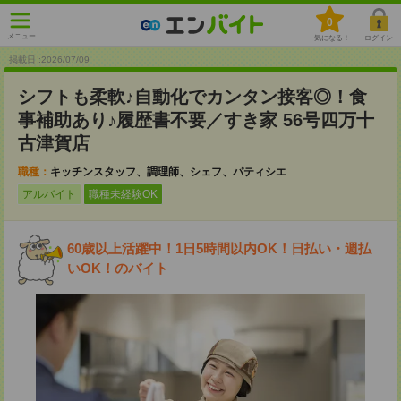
0
メニュー
気になる！
ログイン
掲載日 :2026
/
07
/
09
シフトも柔軟♪自動化でカンタン接客◎！食
事補助あり♪履歴書不要／すき家 56号四万十
古津賀店
職種：
キッチンスタッフ、調理師、シェフ、パティシエ
アルバイト
職種未経験OK
60歳以上活躍中！1日5時間以内OK！日払い・週払
いOK！のバイト