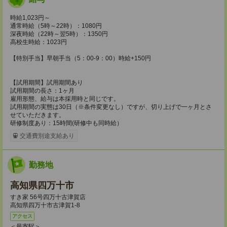
時給1,023円～
通常時給（5時～22時）：1080円
深夜時給（22時～翌5時）：1350円
高校生時給：1023円
【特別手当】早朝手当（5：00-9：00）時給+150円
【試用期間】試用期間あり
試用期間の長さ：1ヶ月
雇用形態、給与は本採用時と同じです。
試用期間の実態は30日（※条件変更なし）ですが、切り上げで一ヶ月とさ
せていただきます。
研修制度あり：15時間(研修中も同時給）
交通費別途支給あり
勤務地
高知県四万十市
すき家 56号四万十古津賀店
高知県四万十市古津賀1-8
アクセス
＜最寄駅＞