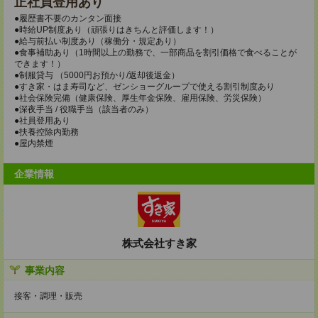
正社員登用あり
●履歴書不要のカンタン面接
●時給UP制度あり（頑張りはきちんと評価します！）
●給与前払い制度あり（稼働分・規定あり）
●食事補助あり（1時間以上の勤務で、一部商品を割引価格で食べることが
できます！）
●制服貸与 （5000円お預かり/返却後返金）
●すき家・はま寿司など、ゼンショーグループで使える割引制度あり
●社会保険完備（健康保険、厚生年金保険、雇用保険、労災保険）
●深夜手当 / 役職手当（該当者のみ）
●社員登用あり
●扶養控除内勤務
●屋内禁煙
企業情報
株式会社すき家
事業内容
接客・調理・販売