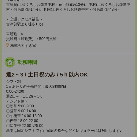
古津賀(土佐くろしお鉄道中村・宿毛線)(約13分)、中村(土佐くろしお鉄道中
村・宿毛線)(約14分)、具同(土佐くろしお鉄道中村・宿毛線)(約48分)
＜交通アクセス補足＞
古津賀駅より徒歩13分
車通勤：○
交通費（通勤費）：500円支給
株式会社すき家
勤務時間
週2～3 / 土日祝のみ / 5ｈ以内OK
シフト制
1日あたりの実働時間：最大8時間/日
0:00-24:00
週2日～・1日2h～OK
＜シフト例＞
〇朝帯 5:00-9:00
〇昼帯 9:00-14:00
〇午後帯 14:00-18:00
〇夜帯 18:00-22:00
〇深夜帯 22:00-翌5:00
基本は固定シフトですが家庭の都合などイレギュラーには対応します♪