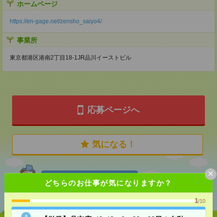
ホームページ
https://en-gage.net/zensho_saiyo4/
事業所
東京都港区港南2丁目18-1JR品川イーストビル
応募ページへ
気になる！
×
あなたの閲覧履歴からの
どちらのお仕事が気になりますか？
おすすめ
1
/10