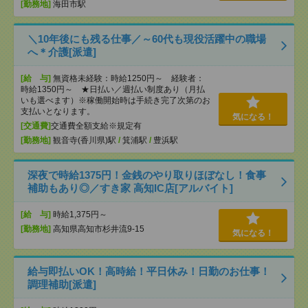
[勤務地]
海田市駅
＼10年後にも残る仕事／～60代も現役活躍中の職場
へ＊介護[派遣]
[給 与]
無資格未経験：時給1250円～ 経験者：
時給1350円～ ★日払い／週払い制度あり（月払
いも選べます）※稼働開始時は手続き完了次第のお
支払いとなります。
気になる！
[交通費]
交通費全額支給※規定有
[勤務地]
観音寺(香川県)駅
/
箕浦駅
/
豊浜駅
深夜で時給1375円！金銭のやり取りほぼなし！食事
補助もあり◎／すき家 高知IC店[アルバイト]
[給 与]
時給1,375円～
[勤務地]
高知県高知市杉井流9-15
気になる！
給与即払いOK！高時給！平日休み！日勤のお仕事！
調理補助[派遣]