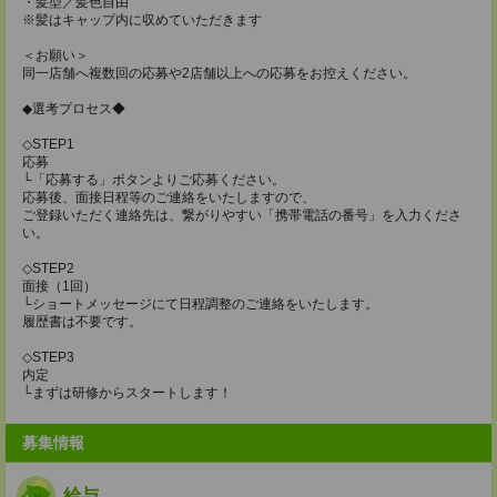
・髪型／髪色自由
※髪はキャップ内に収めていただきます
＜お願い＞
同一店舗へ複数回の応募や2店舗以上への応募をお控えください。
◆選考プロセス◆
◇STEP1
応募
└「応募する」ボタンよりご応募ください。
応募後、面接日程等のご連絡をいたしますので、
ご登録いただく連絡先は、繋がりやすい「携帯電話の番号」を入力くださ
い。
◇STEP2
面接（1回）
└ショートメッセージにて日程調整のご連絡をいたします。
履歴書は不要です。
◇STEP3
内定
└まずは研修からスタートします！
募集情報
給与