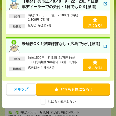
【単発】呉市広／8／8・9・22・23日＊自動
車ディーラーでの受付・1日でもＯＫ[派遣]
【単発】呉市広／8／8・9・22・23日＊自動車ディー
ラーでの受付・1日でもＯＫ[派遣]
時給1300円 ・日額：9,100円（時給
給与
1,300円×7時間）
[給 与]
時給1300円 ・日額：9,100円（時給1,300
広駅から徒歩9分
気になる!
勤務地
円×7時間）
[交通費]
・自転車通勤可 ・車通勤可(駐車場無料)
気になる！
[勤務地]
広駅から徒歩9分
未経験OK！残業ほぼなし▼広島で受付[派遣]
未経験OK！残業ほぼなし▼広島で受付[派遣]
時給1500円 月収例 21万円 時給
給与
[給 与]
時給1500円 月収例 21万円 時給1500円×
1500円×実働7h×週5日×4週 ※月収例
実働7h×週5日×4週 ※月収例を保証するものではあ
を保証するものではありません。※給
広島駅から徒歩5分
気になる!
りません。※給与即受取りサービス利用可（利用条
勤務地
与即受取りサービス利用可（利用条件
件有）
有）
気になる！
[交通費]
1ヶ月3万円を上限として実費支給
[月収例]
20～25万円
スキップ
どちらも気になる！
[勤務地]
広島駅から徒歩5分
しばらく表示しない
未経験OK！残業ほぼなし▼広島駅での受付[派遣]
[給 与]
時給1400円 月収例 21万円 時給1400円×