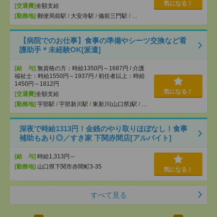
気になる！
[交通費]
全額支給
[勤務地]
郵便局前駅
/
大安寺駅
/
備前三門駅
/
…
【病院でのお仕事】食事の準備やシーツ交換など看
護助手＊未経験OK[派遣]
[給 与]
無資格の方：時給1350円～1687円 / 介護
福祉士：時給1550円～1937円 / 初任者以上：時給
1450円～1812円
気になる！
[交通費]
全額支給
[勤務地]
宇部駅
/
宇部新川駅
/
東新川(山口県)駅
/
…
深夜で時給1313円！金銭のやり取りほぼなし！食事
補助もあり◎／すき家 下関赤間店[アルバイト]
[給 与]
時給1,313円～
[勤務地]
山口県下関市赤間町3-35
気になる！
すべて見る