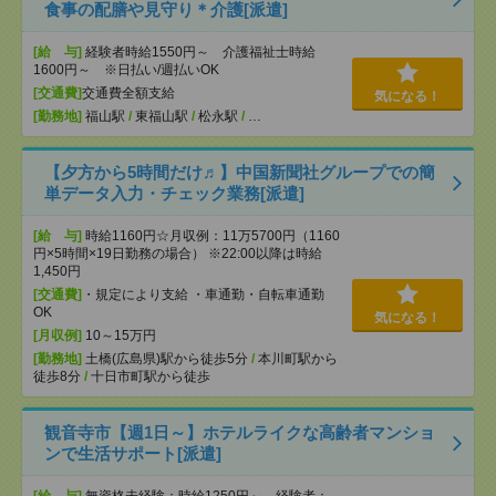
食事の配膳や見守り＊介護[派遣]
[給 与]
経験者時給1550円～ 介護福祉士時給
1600円～ ※日払い/週払いOK
[交通費]
交通費全額支給
気になる！
[勤務地]
福山駅
/
東福山駅
/
松永駅
/
…
【夕方から5時間だけ♬】中国新聞社グループでの簡
単データ入力・チェック業務[派遣]
[給 与]
時給1160円☆月収例：11万5700円（1160
円×5時間×19日勤務の場合） ※22:00以降は時給
1,450円
[交通費]
・規定により支給 ・車通勤・自転車通勤
OK
気になる！
[月収例]
10～15万円
[勤務地]
土橋(広島県)駅から徒歩5分
/
本川町駅から
徒歩8分
/
十日市町駅から徒歩
観音寺市【週1日～】ホテルライクな高齢者マンショ
ンで生活サポート[派遣]
[給 与]
無資格未経験：時給1250円～ 経験者：