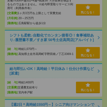
実働7h30m×週5日×4週+残業5h ※月収例を保証す
るものではありません。※給与即受取りサービス利
用可（利用条件有）
気になる！
[交通費]
1ヶ月3万円を上限として実費支給
[月収例]
20～25万円
[勤務地]
広島駅駅から徒歩1分
シフトも柔軟♪自動化でカンタン接客◎！食事補助あ
り♪履歴書不要／すき家 56号土佐高岡店[アルバイト]
[給 与]
時給1,070円～
[勤務地]
高知県土佐市高岡町字野田南ノ丁乙3369-1
気になる！
給与即払いOK！高時給！平日休み！仕分け作業など
[派遣]
[給 与]
時給1400円
[交通費]
交通費支給有り
気になる！
[勤務地]
宮内串戸駅
【週2日＊高時給1550円～】シニア向けマンションで