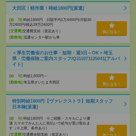
大田区！軽作業！時給1800円[派遣]
[給 与]
時給1800円 日額平均1万4400円/月額30
万2400円/残込39万2400円
[交通費]
交通費支給（規定あり）
気になる！
[勤務地]
流通センター駅から車
＜厚生労働省のお仕事・短期・週3日～OK＞埼玉
県・労働保険ご案内スタッフ/Q311071125041[アルバ
イト]
[給 与]
時給1,600円～
[勤務地]
埼玉県さいたま市西区
気になる！
特別時給1800円【ヴァレクストラ】短期スタッフ
日本橋[派遣]
[給 与]
時給1800円 ※ご経験・スキルにより優
遇 スマホでかんたんに前払いで給与が受け取れま
す（※上限、条件あり）
[交通費]
交通費全額支給（規定あり）
気になる！