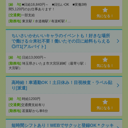
[給 与]
■日給16,840円～ ■日払いOK ■実働3時
間5,120円のお仕事あります！
[交通費]
一部支給
気になる！
[勤務地]
東京駅
/
水道橋駅
/
有楽町駅
/
…
ちいさいかわいいキャラのイベントも！好きな場所
で働ける☆来社不要！働いたその日に給料もらえる
◎/T1[アルバイト]
[給 与]
日給13,000円～
[勤務地]
埼玉県さいたま市大宮区錦町（最寄り駅：
気になる！
大宮駅）
高時給！車通勤OK！土日休み！目視検査・ラベル貼
り[派遣]
[給 与]
時給1200円
[交通費]
交通費支給有り
気になる！
[勤務地]
若葉駅から車6分
短時間シフトあり！WEBでサクッと登録OK＊クッキ