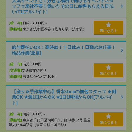
人気イベントも！好きな場所で働けるイベントスタ
ッフ☆来社不要！働いたその日に給料もらえる日払
い/T1[アルバイト]
[給 与]
日給13,000円～
[勤務地]
東京都渋谷区渋谷（最寄り駅：渋谷駅）
気になる！
給与即払いOK！高時給！土日休み！日勤のお仕事！
検品作業[派遣]
[給 与]
時給1300円
[交通費]
交通費支給有り
気になる！
[勤務地]
若葉駅からバス10分
【座り＆手作業中心】香水shopの梱包スタッフ ★副
業OK ★週1日からOK ★1日1時間からOK[アルバイ
ト]
[給 与]
時給1,400円～
[勤務地]
東京都千代田区内神田2丁目14番12号 星屋
気になる！
第六ビル402号（最寄り駅：神田駅）