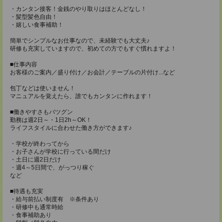
・カンタン接客！金銭のやり取りはほとんどなし！
・髪型髪色自由！
・嬉しい食事補助！
簡単でシンプルなお仕事なので、未経験でも大丈夫♪
研修も充実していますので、初めての方でもすぐ慣れますよ！
■仕事内容
お客様のご案内／盛り付け／お会計／テーブルの片付け...など
包丁などは使いません！
マニュアルを覚えたら、誰でもカンタンに作れます！
■働きやすさもバツグン
勤務は週2日～・1日2h～OK！
ライフスタイルに合わせた働き方ができます♪
・学校が終わってから
・お子さんが学校に行っている間だけ
・土日に週2日だけ
・週4～5日間で、がっつり稼ぐ
など
■待遇も充実
・給与前払い制度有 ※条件あり
・研修中も通常時給
・食事補助あり