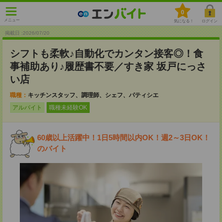
0
メニュー
気になる！
ログイン
掲載日 :2026
/
07
/
20
シフトも柔軟♪自動化でカンタン接客◎！食
事補助あり♪履歴書不要／すき家 坂戸にっさ
い店
職種：
キッチンスタッフ、調理師、シェフ、パティシエ
アルバイト
職種未経験OK
60歳以上活躍中！1日5時間以内OK！週2～3日OK！
のバイト