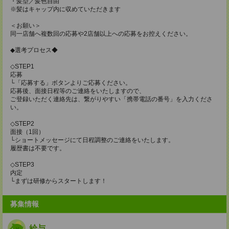
・髪型／髪色自由
※髪はキャップ内に収めていただきます
＜お願い＞
同一店舗へ複数回の応募や2店舗以上への応募をお控えください。
◆選考プロセス◆
◇STEP1
応募
└「応募する」ボタンよりご応募ください。
応募後、面接日程等のご連絡をいたしますので、
ご登録いただく連絡先は、繋がりやすい「携帯電話の番号」を入力くださ
い。
◇STEP2
面接（1回）
└ショートメッセージにて日程調整のご連絡をいたします。
履歴書は不要です。
◇STEP3
内定
└まずは研修からスタートします！
募集情報
給与