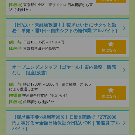
[勤務地]
東京都中央区 東京メトロ 日本橋駅から直
結（徒歩1分）
【日払い・未経験歓迎！】稼ぎたい日にサクッと勤
務！単発・週1日～自由シフトの軽作業[アルバイト]
[給 与]
日給10,305円～37,204円
[勤務地]
東京都世田谷区豪徳寺
気になる！
オープニングスタッフ【ゴヤール】案内業務 販売
なし 銀座[派遣]
[給 与]
時給1700円～1800円 ※ご経験・スキル
により優遇します
[交通費]
交通費全額支給（規定あり）
気になる！
[勤務地]
銀座駅から徒歩3分
【履歴書不要×採用率99％】日勤&夜勤で『2万2000
円』稼げる★全額日給保証☆日払いOK｜警備員[アル
バイト]