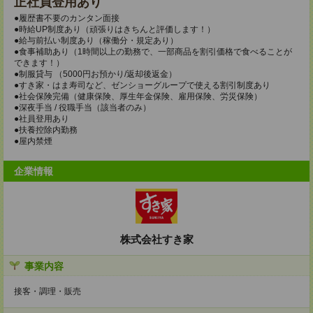
正社員登用あり
●履歴書不要のカンタン面接
●時給UP制度あり（頑張りはきちんと評価します！）
●給与前払い制度あり（稼働分・規定あり）
●食事補助あり（1時間以上の勤務で、一部商品を割引価格で食べることが
できます！）
●制服貸与 （5000円お預かり/返却後返金）
●すき家・はま寿司など、ゼンショーグループで使える割引制度あり
●社会保険完備（健康保険、厚生年金保険、雇用保険、労災保険）
●深夜手当 / 役職手当（該当者のみ）
●社員登用あり
●扶養控除内勤務
●屋内禁煙
企業情報
株式会社すき家
事業内容
接客・調理・販売