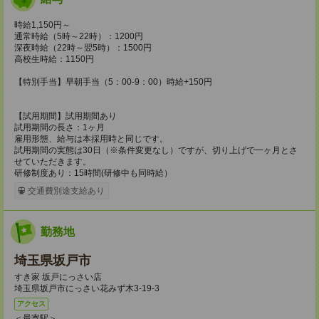
時給1,150円～
通常時給（5時～22時）：1200円
深夜時給（22時～翌5時）：1500円
高校生時給：1150円
【特別手当】早朝手当（5：00-9：00）時給+150円
【試用期間】試用期間あり
試用期間の長さ：1ヶ月
雇用形態、給与は本採用時と同じです。
試用期間の実態は30日（※条件変更なし）ですが、切り上げで一ヶ月とさ
せていただきます。
研修制度あり：15時間(研修中も同時給）
交通費別途支給あり
勤務地
埼玉県坂戸市
すき家 坂戸にっさい店
埼玉県坂戸市にっさい花みず木3-19-3
アクセス
＜最寄駅＞