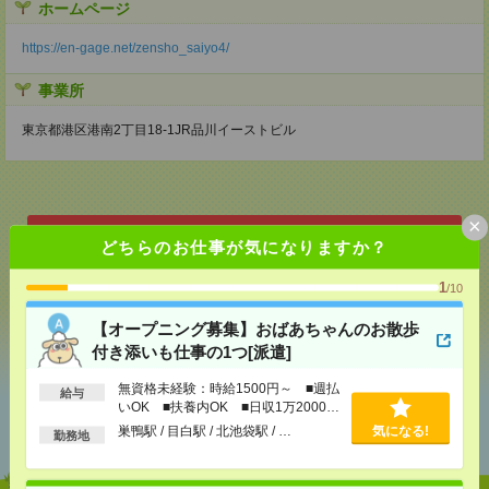
ホームページ
https://en-gage.net/zensho_saiyo4/
事業所
東京都港区港南2丁目18-1JR品川イーストビル
×
応募ページへ
どちらのお仕事が気になりますか？
1
/10
気になる！
【オープニング募集】おばあちゃんのお散歩
付き添いも仕事の1つ[派遣]
無資格未経験：時給1500円～ ■週払
給与
あなたの閲覧履歴からの
いOK ■扶養内OK ■日収1万2000円
おすすめ
以上
巣鴨駅 / 目白駅 / 北池袋駅 / …
気になる!
勤務地