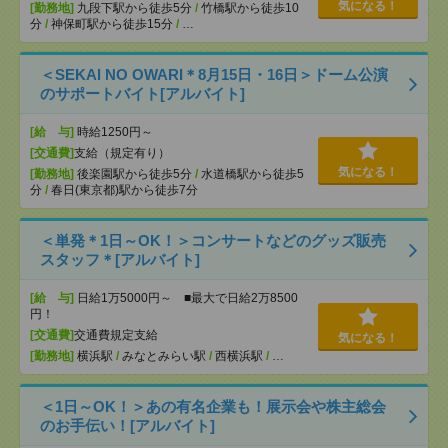
気になる！
[勤務地]
九段下駅から徒歩5分
/
竹橋駅から徒歩10
分
/
神保町駅から徒歩15分
/
…
＜SEKAI NO OWARI＊8月15日・16日＞ドーム公演
のサポートバイト[アルバイト]
[給 与]
時給1250円～
[交通費]
支給（規定有り）
気になる！
[勤務地]
後楽園駅から徒歩5分
/
水道橋駅から徒歩5
分
/
春日(東京都)駅から徒歩7分
＜単発＊1日～OK！＞コンサートなどのグッズ販売
スタッフ＊[アルバイト]
[給 与]
日給1万5000円～ ■最大で日給2万8500
円！
[交通費]
交通費規定支給
気になる！
[勤務地]
横浜駅
/
みなとみらい駅
/
西横浜駅
/
…
＜1日～OK！＞あの有名企業も！展示会や株主総会
のお手伝い！[アルバイト]