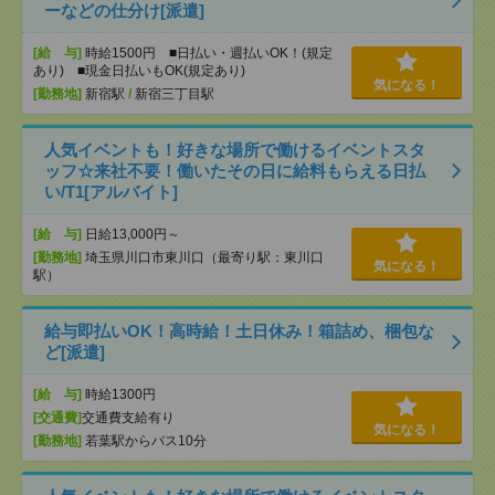
ーなどの仕分け[派遣]
[給 与]
時給1500円 ■日払い・週払いOK！(規定
あり) ■現金日払いもOK(規定あり)
気になる！
[勤務地]
新宿駅
/
新宿三丁目駅
人気イベントも！好きな場所で働けるイベントスタ
ッフ☆来社不要！働いたその日に給料もらえる日払
い/T1[アルバイト]
[給 与]
日給13,000円～
[勤務地]
埼玉県川口市東川口（最寄り駅：東川口
気になる！
駅）
給与即払いOK！高時給！土日休み！箱詰め、梱包な
ど[派遣]
[給 与]
時給1300円
[交通費]
交通費支給有り
気になる！
[勤務地]
若葉駅からバス10分