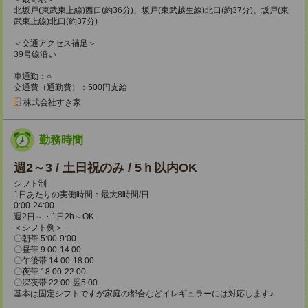
北坂戸(東武東上線)西口(約36分)、坂戸(東武越生線)北口(約37分)、坂戸(東
武東上線)北口(約37分)
＜交通アクセス補足＞
39号線沿い
車通勤：○
交通費（通勤費）：500円支給
株式会社すき家
勤務時間
週2～3 / 土日祝のみ / 5ｈ以内OK
シフト制
1日あたりの実働時間：最大8時間/日
0:00-24:00
週2日～・1日2h～OK
＜シフト例＞
〇朝帯 5:00-9:00
〇昼帯 9:00-14:00
〇午後帯 14:00-18:00
〇夜帯 18:00-22:00
〇深夜帯 22:00-翌5:00
基本は固定シフトですが家庭の都合などイレギュラーには対応します♪