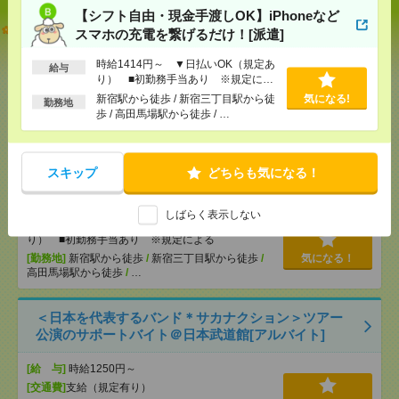
【シフト自由・現金手渡しOK】iPhoneなど
【オープニング募集】おばあちゃんのお散歩付き添
スマホの充電を繋げるだけ！[派遣]
いも仕事の1つ[派遣]
時給1414円～ ▼日払いOK（規定あ
給与
[給 与]
無資格未経験：時給1500円～ ■週払い
り） ■初勤務手当あり ※規定によ
OK ■扶養内OK ■日収1万2000円以上
る
新宿駅から徒歩 / 新宿三丁目駅から徒
気になる!
勤務地
[交通費]
交通費全額支給
気になる！
歩 / 高田馬場駅から徒歩 / …
[勤務地]
巣鴨駅
/
目白駅
/
北池袋駅
/
…
スキップ
どちらも気になる！
【シフト自由・現金手渡しOK】iPhoneなどスマホの
充電を繋げるだけ！[派遣]
しばらく表示しない
[給 与]
時給1414円～ ▼日払いOK（規定あ
り） ■初勤務手当あり ※規定による
[勤務地]
新宿駅から徒歩
/
新宿三丁目駅から徒歩
/
気になる！
高田馬場駅から徒歩
/
…
＜日本を代表するバンド＊サカナクション＞ツアー
公演のサポートバイト＠日本武道館[アルバイト]
[給 与]
時給1250円～
[交通費]
支給（規定有り）