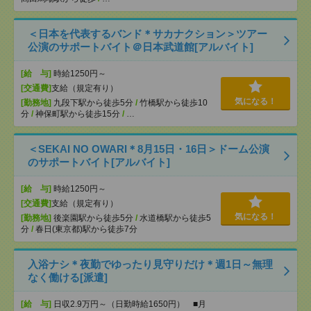
＜日本を代表するバンド＊サカナクション＞ツアー
公演のサポートバイト＠日本武道館[アルバイト]
[給 与]
時給1250円～
[交通費]
支給（規定有り）
気になる！
[勤務地]
九段下駅から徒歩5分
/
竹橋駅から徒歩10
分
/
神保町駅から徒歩15分
/
…
＜SEKAI NO OWARI＊8月15日・16日＞ドーム公演
のサポートバイト[アルバイト]
[給 与]
時給1250円～
[交通費]
支給（規定有り）
気になる！
[勤務地]
後楽園駅から徒歩5分
/
水道橋駅から徒歩5
分
/
春日(東京都)駅から徒歩7分
入浴ナシ＊夜勤でゆったり見守りだけ＊週1日～無理
なく働ける[派遣]
[給 与]
日収2.9万円～（日勤時給1650円） ■月