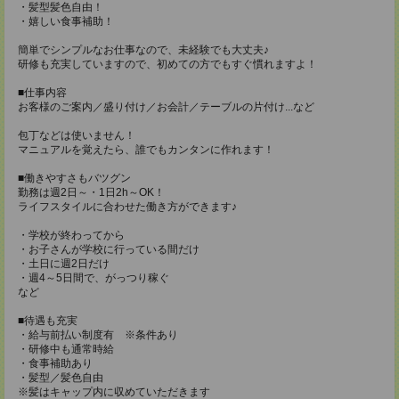
・髪型髪色自由！
・嬉しい食事補助！
簡単でシンプルなお仕事なので、未経験でも大丈夫♪
研修も充実していますので、初めての方でもすぐ慣れますよ！
■仕事内容
お客様のご案内／盛り付け／お会計／テーブルの片付け...など
包丁などは使いません！
マニュアルを覚えたら、誰でもカンタンに作れます！
■働きやすさもバツグン
勤務は週2日～・1日2h～OK！
ライフスタイルに合わせた働き方ができます♪
・学校が終わってから
・お子さんが学校に行っている間だけ
・土日に週2日だけ
・週4～5日間で、がっつり稼ぐ
など
■待遇も充実
・給与前払い制度有 ※条件あり
・研修中も通常時給
・食事補助あり
・髪型／髪色自由
※髪はキャップ内に収めていただきます