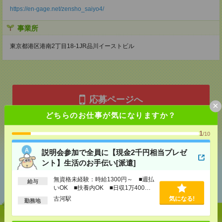
https://en-gage.net/zensho_saiyo4/
事業所
東京都港区港南2丁目18-1JR品川イーストビル
応募ページへ
×
どちらのお仕事が気になりますか？
1
気になる！
/10
説明会参加で全員に【現金2千円相当プレゼ
ント】生活のお手伝い[派遣]
あなたの閲覧履歴からの
無資格未経験：時給1300円～ ■週払
おすすめ
給与
いOK ■扶養内OK ■日収1万400円
以上
古河駅
気になる!
勤務地