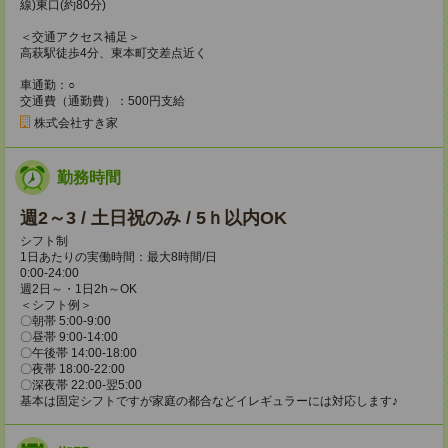
線)東口(約80分)
＜交通アクセス補足＞
高萩駅徒歩4分、東本町交差点近く
車通勤：○
交通費（通勤費）：500円支給
株式会社すき家
勤務時間
週2～3 / 土日祝のみ / 5ｈ以内OK
シフト制
1日あたりの実働時間：最大8時間/日
0:00-24:00
週2日～・1日2h～OK
＜シフト例＞
〇朝帯 5:00-9:00
〇昼帯 9:00-14:00
〇午後帯 14:00-18:00
〇夜帯 18:00-22:00
〇深夜帯 22:00-翌5:00
基本は固定シフトですが家庭の都合などイレギュラーには対応します♪