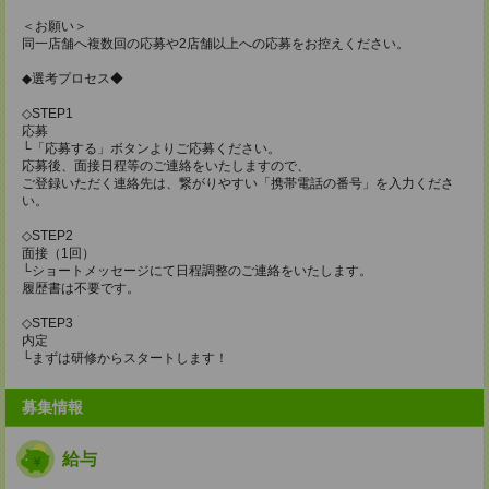
＜お願い＞
同一店舗へ複数回の応募や2店舗以上への応募をお控えください。
◆選考プロセス◆
◇STEP1
応募
└「応募する」ボタンよりご応募ください。
応募後、面接日程等のご連絡をいたしますので、
ご登録いただく連絡先は、繋がりやすい「携帯電話の番号」を入力くださ
い。
◇STEP2
面接（1回）
└ショートメッセージにて日程調整のご連絡をいたします。
履歴書は不要です。
◇STEP3
内定
└まずは研修からスタートします！
募集情報
給与