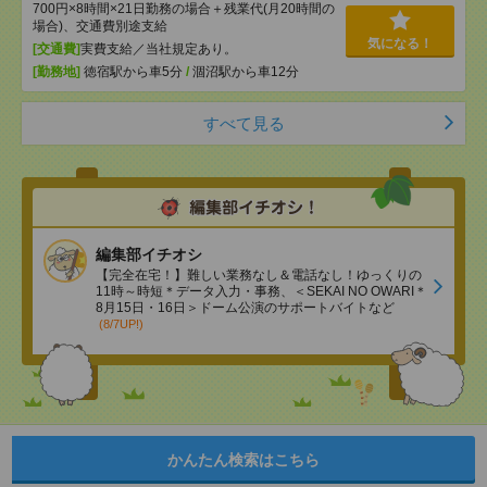
700円×8時間×21日勤務の場合＋残業代(月20時間の
場合)、交通費別途支給
気になる！
[交通費]
実費支給／当社規定あり。
[勤務地]
徳宿駅から車5分
/
涸沼駅から車12分
すべて見る
編集部イチオシ
【完全在宅！】難しい業務なし＆電話なし！ゆっくりの
11時～時短＊データ入力・事務、＜SEKAI NO OWARI＊
8月15日・16日＞ドーム公演のサポートバイトなど
(8/7UP!)
かんたん検索はこちら