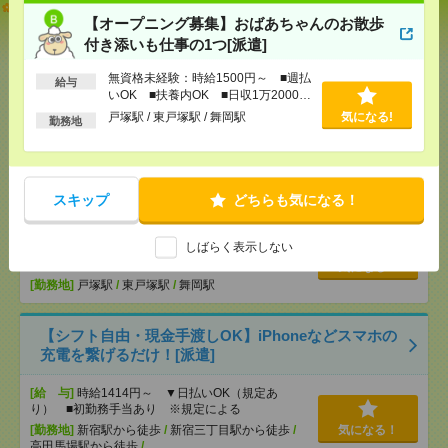
説明会参加で全員に【現金2千円相当プレゼント】生
活のお手伝い[派遣]
【オープニング募集】おばあちゃんのお散歩
付き添いも仕事の1つ[派遣]
[給 与]
無資格未経験：時給1300円～ ■週払い
OK ■扶養内OK ■日収1万400円以上
無資格未経験：時給1500円～ ■週払
給与
いOK ■扶養内OK ■日収1万2000円
[交通費]
交通費全額支給（ガソリン代もOK！）
気になる！
以上
戸塚駅 / 東戸塚駅 / 舞岡駅
気になる!
[勤務地]
古河駅
勤務地
【オープニング募集】おばあちゃんのお散歩付き添
いも仕事の1つ[派遣]
スキップ
どちらも気になる！
[給 与]
無資格未経験：時給1500円～ ■週払い
OK ■扶養内OK ■日収1万2000円以上
しばらく表示しない
[交通費]
交通費全額支給
気になる！
[勤務地]
戸塚駅
/
東戸塚駅
/
舞岡駅
【シフト自由・現金手渡しOK】iPhoneなどスマホの
充電を繋げるだけ！[派遣]
[給 与]
時給1414円～ ▼日払いOK（規定あ
り） ■初勤務手当あり ※規定による
[勤務地]
新宿駅から徒歩
/
新宿三丁目駅から徒歩
/
気になる！
高田馬場駅から徒歩
/
…