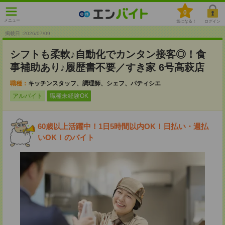
0
メニュー
気になる！
ログイン
掲載日 :2026
/
07
/
09
シフトも柔軟♪自動化でカンタン接客◎！食
事補助あり♪履歴書不要／すき家 6号高萩店
職種：
キッチンスタッフ、調理師、シェフ、パティシエ
アルバイト
職種未経験OK
60歳以上活躍中！1日5時間以内OK！日払い・週払
いOK！のバイト