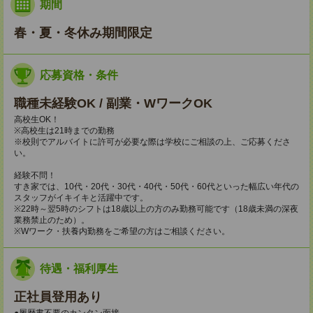
期間
春・夏・冬休み期間限定
応募資格・条件
職種未経験OK / 副業・WワークOK
高校生OK！
※高校生は21時までの勤務
※校則でアルバイトに許可が必要な際は学校にご相談の上、ご応募くださ
い。
経験不問！
すき家では、10代・20代・30代・40代・50代・60代といった幅広い年代の
スタッフがイキイキと活躍中です。
※22時～翌5時のシフトは18歳以上の方のみ勤務可能です（18歳未満の深夜
業務禁止のため）。
※Wワーク・扶養内勤務をご希望の方はご相談ください。
待遇・福利厚生
正社員登用あり
●履歴書不要のカンタン面接