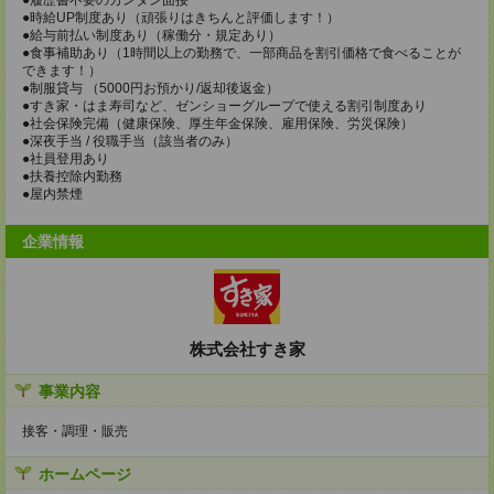
●時給UP制度あり（頑張りはきちんと評価します！）
●給与前払い制度あり（稼働分・規定あり）
●食事補助あり（1時間以上の勤務で、一部商品を割引価格で食べることが
できます！）
●制服貸与 （5000円お預かり/返却後返金）
●すき家・はま寿司など、ゼンショーグループで使える割引制度あり
●社会保険完備（健康保険、厚生年金保険、雇用保険、労災保険）
●深夜手当 / 役職手当（該当者のみ）
●社員登用あり
●扶養控除内勤務
●屋内禁煙
企業情報
株式会社すき家
事業内容
接客・調理・販売
ホームページ