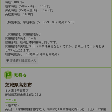
時給1,100円～
通常時給（5時～22時）：1150円
深夜時給（22時～翌5時）：1438円
高校生時給：1100円
【特別手当】早朝手当（5：00-9：00）時給+150円
【試用期間】試用期間あり
試用期間の長さ：1ヶ月
雇用形態、給与は本採用時と同じです。
試用期間の実態は30日（※条件変更なし）ですが、切り上げで一ヶ月とさ
せていただきます。
研修制度あり：15時間(研修中も同時給）
交通費別途支給あり
勤務地
茨城県高萩市
すき家 6号高萩店
茨城県高萩市東本町3-22-2
アクセス
＜最寄駅＞
高萩(ＪＲ常磐線)東口(約3分)、南中郷(ＪＲ常磐線)(約56分)、十王(ＪＲ常磐