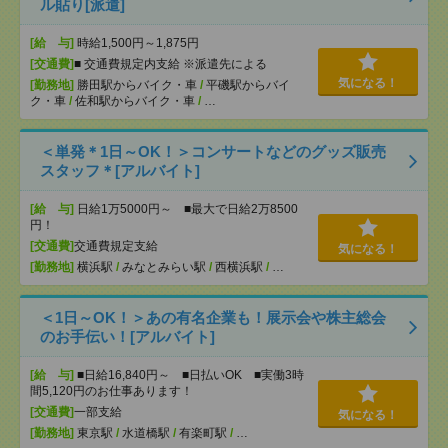
ル貼り[派遣]
[給 与]
時給1,500円～1,875円
[交通費]
■ 交通費規定内支給 ※派遣先による
気になる！
[勤務地]
勝田駅からバイク・車
/
平磯駅からバイ
ク・車
/
佐和駅からバイク・車
/
…
＜単発＊1日～OK！＞コンサートなどのグッズ販売
スタッフ＊[アルバイト]
[給 与]
日給1万5000円～ ■最大で日給2万8500
円！
[交通費]
交通費規定支給
気になる！
[勤務地]
横浜駅
/
みなとみらい駅
/
西横浜駅
/
…
＜1日～OK！＞あの有名企業も！展示会や株主総会
のお手伝い！[アルバイト]
[給 与]
■日給16,840円～ ■日払いOK ■実働3時
間5,120円のお仕事あります！
[交通費]
一部支給
気になる！
[勤務地]
東京駅
/
水道橋駅
/
有楽町駅
/
…