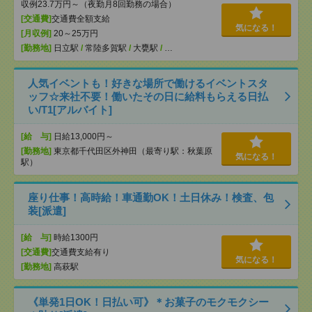
収例23.7万円～（夜勤月8回勤務の場合）
[交通費]
交通費全額支給
気になる！
[月収例]
20～25万円
[勤務地]
日立駅
/
常陸多賀駅
/
大甕駅
/
…
人気イベントも！好きな場所で働けるイベントスタ
ッフ☆来社不要！働いたその日に給料もらえる日払
い/T1[アルバイト]
[給 与]
日給13,000円～
[勤務地]
東京都千代田区外神田（最寄り駅：秋葉原
気になる！
駅）
座り仕事！高時給！車通勤OK！土日休み！検査、包
装[派遣]
[給 与]
時給1300円
[交通費]
交通費支給有り
気になる！
[勤務地]
高萩駅
《単発1日OK！日払い可》＊お菓子のモクモクシー