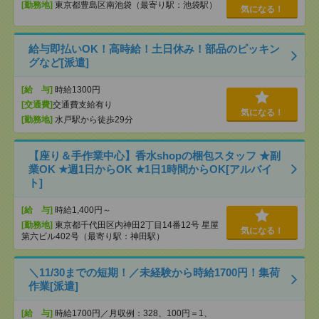
[勤務地]
東京都豊島区南池袋（最寄り駅：池袋駅）
気になる！
給与即払いOK！高時給！土日休み！部品のピッキン
グなど[派遣]
[給 与]
時給1300円
[交通費]
交通費支給有り
気になる！
[勤務地]
水戸駅から徒歩29分
【座り＆手作業中心】香水shopの梱包スタッフ ★副
業OK ★週1日からOK ★1日1時間からOK[アルバイ
ト]
[給 与]
時給1,400円～
[勤務地]
東京都千代田区内神田2丁目14番12号 星屋
気になる！
第六ビル402号（最寄り駅：神田駅）
＼11/30までの短期！／未経験から時給1700円！集荷
作業[派遣]
[給 与]
時給1700円／月収例：328、100円＝1、