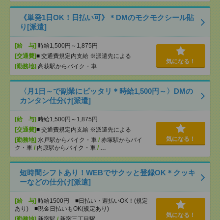
《単発1日OK！日払い可》＊DMのモクモクシール貼
り[派遣]
[給 与]
時給1,500円～1,875円
[交通費]
■ 交通費規定内支給 ※派遣先による
気になる！
[勤務地]
高萩駅からバイク・車
〈月1日～で副業にピッタリ＊時給1,500円～〉DMの
カンタン仕分け[派遣]
[給 与]
時給1,500円～1,875円
[交通費]
■ 交通費規定内支給 ※派遣先による
気になる！
[勤務地]
水戸駅からバイク・車
/
赤塚駅からバイ
ク・車
/
内原駅からバイク・車
/
…
短時間シフトあり！WEBでサクッと登録OK＊クッキ
ーなどの仕分け[派遣]
[給 与]
時給1500円 ■日払い・週払いOK！(規定
あり) ■現金日払いもOK(規定あり)
気になる！
[勤務地]
新宿駅
/
新宿三丁目駅