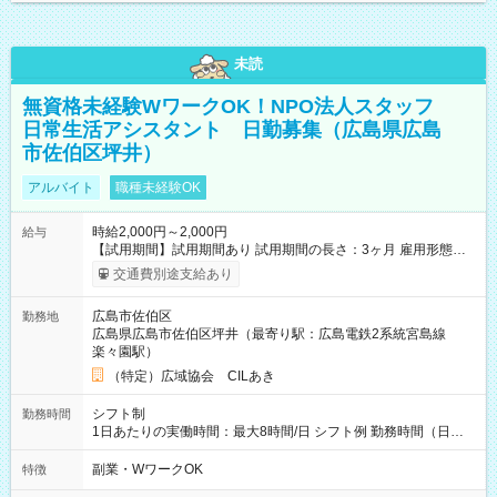
未読
無資格未経験WワークOK！NPO法人スタッフ
日常生活アシスタント 日勤募集（広島県広島
市佐伯区坪井）
アルバイト
職種未経験OK
時給2,000円～2,000円
給与
【試用期間】試用期間あり 試用期間の長さ：3ヶ月 雇用形態、
給与は本採用時と同じです。
交通費別途支給あり
広島市佐伯区
勤務地
広島県広島市佐伯区坪井（最寄り駅：広島電鉄2系統宮島線
楽々園駅）
（特定）広域協会 CILあき
シフト制
勤務時間
1日あたりの実働時間：最大8時間/日 シフト例 勤務時間（日
勤）・8時～18時 （実働時間8時間 待機休憩2時間）（日勤1回
あたりの給与 2万円）
副業・WワークOK
特徴