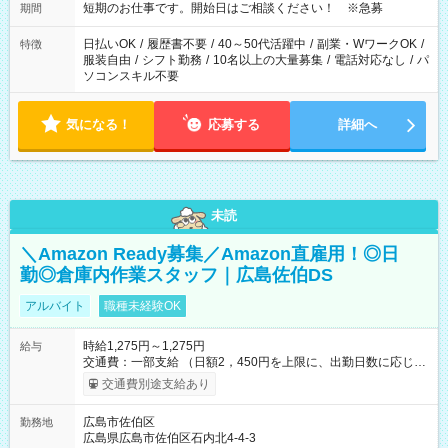
短期のお仕事です。開始日はご相談ください！ ※急募
期間
日払いOK
/
履歴書不要
/
40～50代活躍中
/
副業・WワークOK
/
特徴
服装自由
/
シフト勤務
/
10名以上の大量募集
/
電話対応なし
/
パ
ソコンスキル不要
気になる！
応募する
詳細へ
未読
＼Amazon Ready募集／Amazon直雇用！◎日
勤◎倉庫内作業スタッフ｜広島佐伯DS
アルバイト
職種未経験OK
時給1,275円～1,275円
給与
交通費：一部支給 （日額2，450円を上限に、出勤日数に応じて
実費支給） ※22:00～翌5:00までは時給25%UP！ ■給与前払い
交通費別途支給あり
制度あり ※前払い額の上限あり、手数料無料（Amazon負担）
そのほか所定の条件が適用されます 【試用期間】試用期間なし
広島市佐伯区
勤務地
広島県広島市佐伯区石内北4-4-3