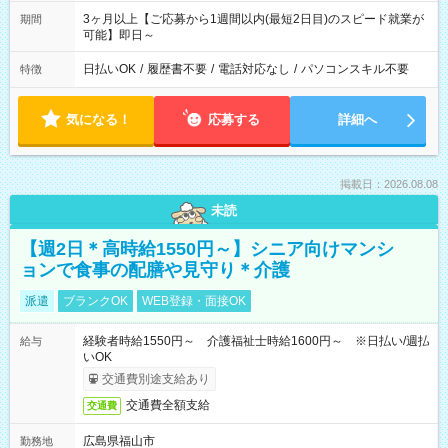
3ヶ月以上【ご応募から1週間以内(最短2日目)のスピード就業が
期間
可能】即日～
日払いOK
/
履歴書不要
/
電話対応なし
/
パソコンスキル不要
特徴
気になる！
応募する
詳細へ
掲載日：2026.08.08
未読
【週2日＊高時給1550円～】シニア向けマンシ
ョンで食事の配膳や見守り＊介護
派遣
ブランクOK
WEB登録・面接OK
経験者時給1550円～ 介護福祉士時給1600円～ ※日払い/週払
給与
いOK
交通費別途支給あり
交通費全額支給
交通費
広島県福山市
勤務地