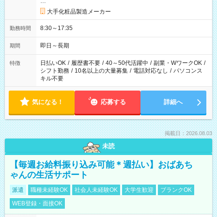
…
大手化粧品製造メーカー
8:30～17:35
勤務時間
即日～長期
期間
日払いOK
/
履歴書不要
/
40～50代活躍中
/
副業・WワークOK
/
特徴
シフト勤務
/
10名以上の大量募集
/
電話対応なし
/
パソコンス
キル不要
気になる！
応募する
詳細へ
掲載日：2026.08.03
未読
【毎週お給料振り込み可能＊週払い】おばあち
ゃんの生活サポート
派遣
職種未経験OK
社会人未経験OK
大学生歓迎
ブランクOK
WEB登録・面接OK