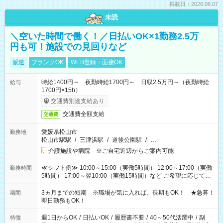
掲載日：2026.08.07
未読
＼空いた時間で働く！／日払いOK×1勤務2.5万
円も可！施設での見回りなど
派遣
ブランクOK
WEB登録・面接OK
時給1400円～ 夜勤時給1700円～ 日収2.5万円～（夜勤時給
給与
1700円×15h）
交通費別途支給あり
交通費全額支給
交通費
愛媛県松山市
勤務地
松山市駅駅
/
三津浜駅
/
道後公園駅
/
…
介護施設や病院 ※ご自宅近辺からご案内可能
≪シフト例≫ 10:00～15:00（実働5時間） 12:00～17:00（実働
勤務時間
5時間） 17:00～翌10:00（実働15時間）など ご希望に応じて、
働く時間は調整できます！ お気軽に担当へ相談ください！
3ヵ月までの短期 ※職場が気に入れば、長期もOK！ ★急募！
期間
即日勤務もOK！
週1日からOK
/
日払いOK
/
履歴書不要
/
40～50代活躍中
/
副
特徴