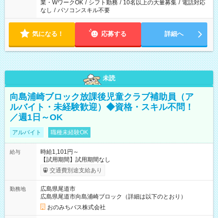
業・WワークOK
/
シフト勤務
/
10名以上の大量募集
/
電話対応
なし
/
パソコンスキル不要
気になる！
応募する
詳細へ
未読
向島浦崎ブロック放課後児童クラブ補助員（ア
ルバイト・未経験歓迎）◆資格・スキル不問！
／週1日～OK
アルバイト
職種未経験OK
時給1,101円～
給与
【試用期間】試用期間なし
交通費別途支給あり
広島県尾道市
勤務地
広島県尾道市向島浦崎ブロック（詳細は以下のとおり）
おのみちバス株式会社