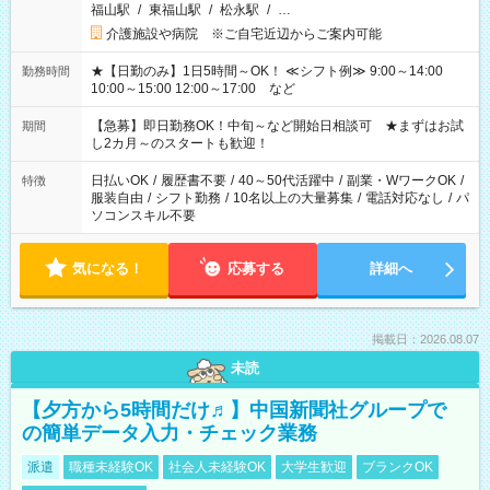
福山駅
/
東福山駅
/
松永駅
/
…
介護施設や病院 ※ご自宅近辺からご案内可能
★【日勤のみ】1日5時間～OK！ ≪シフト例≫ 9:00～14:00
勤務時間
10:00～15:00 12:00～17:00 など
【急募】即日勤務OK！中旬～など開始日相談可 ★まずはお試
期間
し2カ月～のスタートも歓迎！
日払いOK
/
履歴書不要
/
40～50代活躍中
/
副業・WワークOK
/
特徴
服装自由
/
シフト勤務
/
10名以上の大量募集
/
電話対応なし
/
パ
ソコンスキル不要
気になる！
応募する
詳細へ
掲載日：2026.08.07
未読
【夕方から5時間だけ♬】中国新聞社グループで
の簡単データ入力・チェック業務
派遣
職種未経験OK
社会人未経験OK
大学生歓迎
ブランクOK