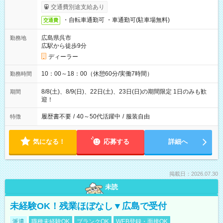
交通費別途支給あり
・自転車通勤可 ・車通勤可(駐車場無料)
交通費
広島県呉市
勤務地
広駅から徒歩9分
ディーラー
10：00～18：00（休憩60分/実働7時間）
勤務時間
8/8(土)、8/9(日)、22日(土)、23日(日)の期間限定 1日のみも歓
期間
迎！
履歴書不要
/
40～50代活躍中
/
服装自由
特徴
気になる！
応募する
詳細へ
掲載日：2026.07.30
未読
未経験OK！残業ほぼなし▼広島で受付
派遣
職種未経験OK
ブランクOK
WEB登録・面接OK