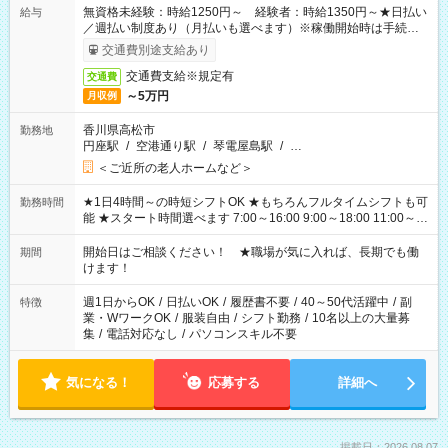
無資格未経験：時給1250円～ 経験者：時給1350円～★日払い
給与
／週払い制度あり（月払いも選べます）※稼働開始時は手続き完
了次第のお支払いとなります。
交通費別途支給あり
交通費支給※規定有
交通費
～5万円
月収例
香川県高松市
勤務地
円座駅
/
空港通り駅
/
琴電屋島駅
/
…
＜ご近所の老人ホームなど＞
★1日4時間～の時短シフトOK ★もちろんフルタイムシフトも可
勤務時間
能 ★スタート時間選べます 7:00～16:00 9:00～18:00 11:00～
20:00 など 残業なし！ ※Wワークの場合、他のお仕事と合わせ
週40時間超の就業はご案内できません ※法令に基づき、週20時
開始日はご相談ください！ ★職場が気に入れば、長期でも働
期間
間以上勤務は社会保険への加入対象となります ※労働者派遣法
けます！
（日雇い派遣の原則禁止）により、短時間・短期間の就業はご
案内が難しい場合があります
週1日からOK
/
日払いOK
/
履歴書不要
/
40～50代活躍中
/
副
特徴
業・WワークOK
/
服装自由
/
シフト勤務
/
10名以上の大量募
集
/
電話対応なし
/
パソコンスキル不要
気になる！
応募する
詳細へ
掲載日：2026.08.07