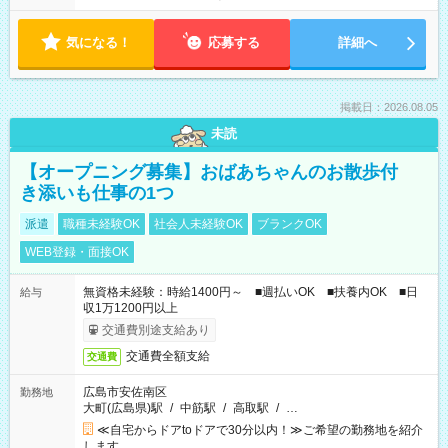
気になる！
応募する
詳細へ
掲載日：2026.08.05
未読
【オープニング募集】おばあちゃんのお散歩付
き添いも仕事の1つ
派遣
職種未経験OK
社会人未経験OK
ブランクOK
WEB登録・面接OK
無資格未経験：時給1400円～ ■週払いOK ■扶養内OK ■日
給与
収1万1200円以上
交通費別途支給あり
交通費全額支給
交通費
広島市安佐南区
勤務地
大町(広島県)駅
/
中筋駅
/
高取駅
/
…
≪自宅からドアtoドアで30分以内！≫ご希望の勤務地を紹介
します。