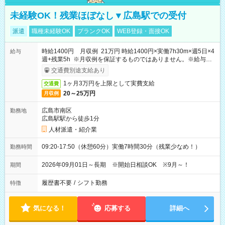
未経験OK！残業ほぼなし▼広島駅での受付
派遣
職種未経験OK
ブランクOK
WEB登録・面接OK
時給1400円 月収例 21万円 時給1400円×実働7h30m×週5日×4
給与
週+残業5h ※月収例を保証するものではありません。※給与即
受取りサービス利用可（利用条件有）
交通費別途支給あり
1ヶ月3万円を上限として実費支給
交通費
20～25万円
月収例
広島市南区
勤務地
広島駅駅から徒歩1分
人材派遣・紹介業
09:20-17:50（休憩60分）実働7時間30分（残業少なめ！）
勤務時間
2026年09月01日～長期 ※開始日相談OK ※9月～！
期間
履歴書不要
/
シフト勤務
特徴
気になる！
応募する
詳細へ