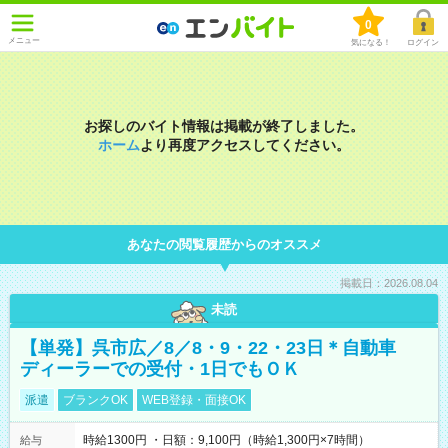
0
メニュー
気になる！
ログイン
お探しのバイト情報は掲載が終了しました。
ホーム
より再度アクセスしてください。
あなたの閲覧履歴からのオススメ
掲載日：2026.08.04
未読
【単発】呉市広／8／8・9・22・23日＊自動車
ディーラーでの受付・1日でもＯＫ
派遣
ブランクOK
WEB登録・面接OK
時給1300円 ・日額：9,100円（時給1,300円×7時間）
給与