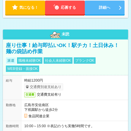
気になる！
応募する
詳細へ
未読
座り仕事！給与即払いOK！駅チカ！土日休み！
麺の袋詰め作業
派遣
職種未経験OK
社会人未経験OK
ブランクOK
WEB登録・面接OK
時給1200円
給与
交通費別途支給あり
交通費支給有り
交通費
広島市安佐南区
勤務地
下祇園駅から徒歩2分
食品関連企業
10:00～15:00 ※表記のうち実働5時間です。
勤務時間