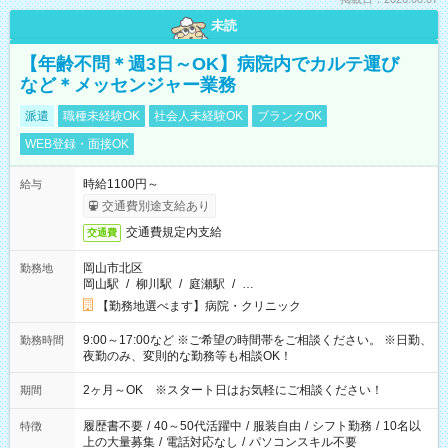
未読
【年齢不問＊週3日～OK】病院内でカルテ運び
など＊メッセンジャー業務
派遣
職種未経験OK
社会人未経験OK
ブランクOK
WEB登録・面接OK
時給1100円～
給与
交通費別途支給あり
交通費規定内支給
交通費
岡山市北区
勤務地
岡山駅
/
柳川駅
/
庭瀬駅
/
…
【勤務地選べます】病院・クリニック
9:00～17:00など ※ご希望の時間帯をご相談ください。 ※日勤、
勤務時間
夜勤のみ、変則的な勤務等も相談OK！
2ヶ月～OK ※スタート日はお気軽にご相談ください！
期間
履歴書不要
/
40～50代活躍中
/
服装自由
/
シフト勤務
/
10名以
特徴
上の大量募集
/
電話対応なし
/
パソコンスキル不要