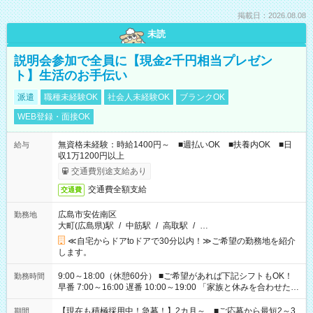
掲載日：2026.08.08
未読
説明会参加で全員に【現金2千円相当プレゼン
ト】生活のお手伝い
派遣
職種未経験OK
社会人未経験OK
ブランクOK
WEB登録・面接OK
無資格未経験：時給1400円～ ■週払いOK ■扶養内OK ■日
給与
収1万1200円以上
交通費別途支給あり
交通費全額支給
交通費
広島市安佐南区
勤務地
大町(広島県)駅
/
中筋駅
/
高取駅
/
…
≪自宅からドアtoドアで30分以内！≫ご希望の勤務地を紹介
します。
9:00～18:00（休憩60分） ■ご希望があれば下記シフトもOK！
勤務時間
早番 7:00～16:00 遅番 10:00～19:00 「家族と休みを合わせた
い」 「余裕を持って夕飯の準備がしたい」 「できれば残業はし
たくない」 など、ご希望を教えてくださいね。 ※Wワーク希望
【現在も積極採用中！急募！】2カ月～ ■ご応募から最短2～3
期間