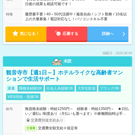
の方へ 今ご覧のお仕事で希望する勤務時間と、もう1つのお仕事
日後の就業も相談可能です！
の勤務時間。 合計で週40時間を超える場合は応募できません。
履歴書不要
/
40～50代活躍中
/
服装自由
/
シフト勤務
/
10名以
特徴
上の大量募集
/
電話対応なし
/
パソコンスキル不要
気になる！
応募する
詳細へ
掲載日：2026.08.04
未読
観音寺市【週1日～】ホテルライクな高齢者マン
ションで生活サポート
派遣
職種未経験OK
社会人未経験OK
大学生歓迎
ブランクOK
WEB登録・面接OK
無資格未経験：時給1250円～ 経験者：時給1350円～ ★日払
給与
い／週払い制度あり（月払いも選べます）※稼働開始時は手続き
完了次第のお支払いとなります。
交通費別途支給あり
交通費全額支給※規定有
交通費