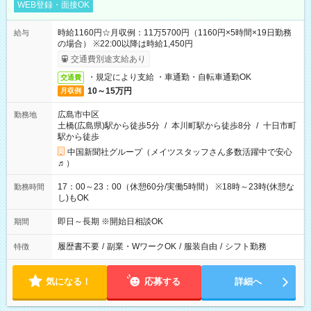
WEB登録・面接OK
時給1160円☆月収例：11万5700円（1160円×5時間×19日勤務
給与
の場合） ※22:00以降は時給1,450円
交通費別途支給あり
・規定により支給 ・車通勤・自転車通勤OK
交通費
10～15万円
月収例
広島市中区
勤務地
土橋(広島県)駅から徒歩5分
/
本川町駅から徒歩8分
/
十日市町
駅から徒歩
中国新聞社グループ（メイツスタッフさん多数活躍中で安心
♬）
17：00～23：00（休憩60分/実働5時間） ※18時～23時(休憩な
勤務時間
し)もOK
即日～長期 ※開始日相談OK
期間
履歴書不要
/
副業・WワークOK
/
服装自由
/
シフト勤務
特徴
気になる！
応募する
詳細へ