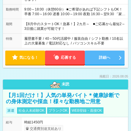
9:00～18:00（休憩60分） ■ご希望があれば下記シフトもOK！
勤務時間
早番 7:00～16:00 遅番 10:00～19:00 夜勤 16:30～翌9:30 「家族
と休みを合わせたい」 「余裕を持って夕飯の準備がしたい」
「できれば残業はしたくない」 など、ご希望を教えてください
【8月中のスタートOK！急募！】2カ月～ ■ご応募から最短2～
期間
ね。 ※Wワーク希望の方へ 今ご覧のお仕事で希望する勤務時間
3日後に就業が可能です！
と、もう1つのお仕事の勤務時間。 合計で週40時間を超える場
合は応募できません。
履歴書不要
/
40～50代活躍中
/
服装自由
/
シフト勤務
/
10名以
特徴
上の大量募集
/
電話対応なし
/
パソコンスキル不要
気になる！
応募する
詳細へ
掲載日：2026.08.05
未読
【月1回だけ！】人気の単発バイト＊健康診断で
の身体測定や採血！様々な勤務地ご用意
派遣
社会人未経験OK
ブランクOK
WEB登録・面接OK
時給1450円
給与
交通費別途支給あり