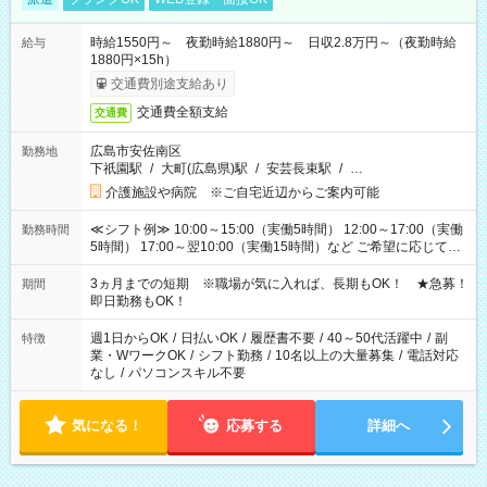
時給1550円～ 夜勤時給1880円～ 日収2.8万円～（夜勤時給
給与
1880円×15h）
交通費別途支給あり
交通費全額支給
交通費
広島市安佐南区
勤務地
下祇園駅
/
大町(広島県)駅
/
安芸長束駅
/
…
介護施設や病院 ※ご自宅近辺からご案内可能
≪シフト例≫ 10:00～15:00（実働5時間） 12:00～17:00（実働
勤務時間
5時間） 17:00～翌10:00（実働15時間）など ご希望に応じて、
働く時間は調整できます！ お気軽に担当へ相談ください！
3ヵ月までの短期 ※職場が気に入れば、長期もOK！ ★急募！
期間
即日勤務もOK！
週1日からOK
/
日払いOK
/
履歴書不要
/
40～50代活躍中
/
副
特徴
業・WワークOK
/
シフト勤務
/
10名以上の大量募集
/
電話対応
なし
/
パソコンスキル不要
気になる！
応募する
詳細へ