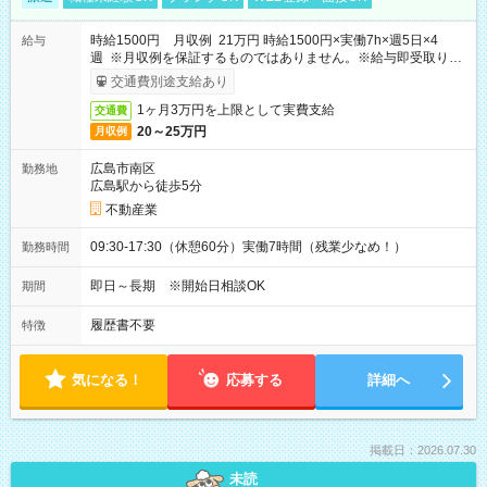
時給1500円 月収例 21万円 時給1500円×実働7h×週5日×4
給与
週 ※月収例を保証するものではありません。※給与即受取りサ
ービス利用可（利用条件有）
交通費別途支給あり
1ヶ月3万円を上限として実費支給
交通費
20～25万円
月収例
広島市南区
勤務地
広島駅から徒歩5分
不動産業
09:30-17:30（休憩60分）実働7時間（残業少なめ！）
勤務時間
即日～長期 ※開始日相談OK
期間
履歴書不要
特徴
気になる！
応募する
詳細へ
掲載日：2026.07.30
未読