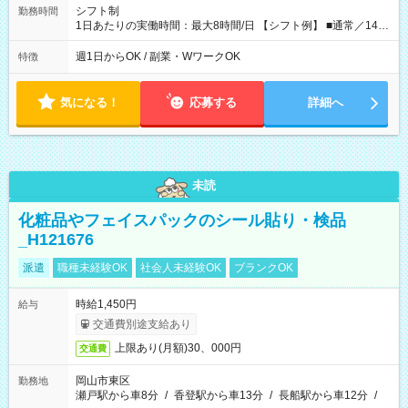
シフト制
勤務時間
1日あたりの実働時間：最大8時間/日 【シフト例】 ■通常／14：
00～18：00 ■土曜日／8：30～17：15 ■長期休暇期間／8：00
～12：00、14：00～18：00、8：00～14：00、12：00～18：
週1日からOK / 副業・WワークOK
特徴
00 ※シフトの確定は、翌月の休みの希望を確認した上で当社に
て決定します。
気になる！
応募する
詳細へ
未読
化粧品やフェイスパックのシール貼り・検品
_H121676
派遣
職種未経験OK
社会人未経験OK
ブランクOK
時給1,450円
給与
交通費別途支給あり
上限あり(月額)30、000円
交通費
岡山市東区
勤務地
瀬戸駅から車8分
/
香登駅から車13分
/
長船駅から車12分
/