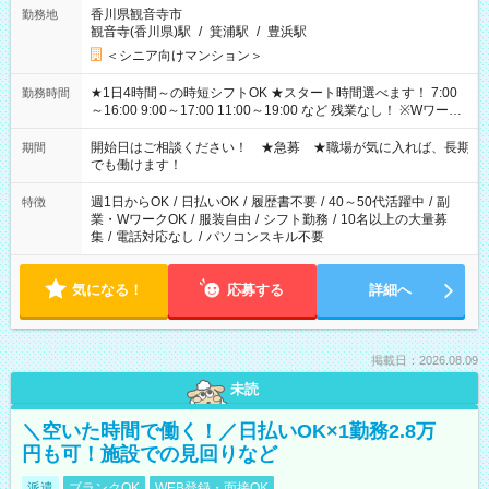
香川県観音寺市
勤務地
観音寺(香川県)駅
/
箕浦駅
/
豊浜駅
＜シニア向けマンション＞
★1日4時間～の時短シフトOK ★スタート時間選べます！ 7:00
勤務時間
～16:00 9:00～17:00 11:00～19:00 など 残業なし！ ※Wワーク
の場合、他のお仕事と合わせ週40時間超の就業はご案内できま
せん ※法令に基づき、週20時間以上勤務は社会保険への加入対
開始日はご相談ください！ ★急募 ★職場が気に入れば、長期
期間
象となります ※労働者派遣法（日雇い派遣の原則禁止）によ
でも働けます！
り、短時間・短期間の就業はご案内が難しい場合があります
週1日からOK
/
日払いOK
/
履歴書不要
/
40～50代活躍中
/
副
特徴
業・WワークOK
/
服装自由
/
シフト勤務
/
10名以上の大量募
集
/
電話対応なし
/
パソコンスキル不要
気になる！
応募する
詳細へ
掲載日：2026.08.09
未読
＼空いた時間で働く！／日払いOK×1勤務2.8万
円も可！施設での見回りなど
派遣
ブランクOK
WEB登録・面接OK