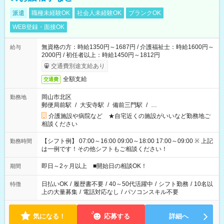
派遣
職種未経験OK
社会人未経験OK
ブランクOK
WEB登録・面接OK
無資格の方：時給1350円～1687円 / 介護福祉士：時給1600円～
給与
2000円 / 初任者以上：時給1450円～1812円
交通費別途支給あり
全額支給
交通費
岡山市北区
勤務地
郵便局前駅
/
大安寺駅
/
備前三門駅
/
…
介護施設や病院など ★自宅近くの施設がいいなど勤務地ご
相談ください
【シフト例】 07:00～16:00 09:00～18:00 17:00～09:00 ※ 上記
勤務時間
は一例です！その他シフトもご相談ください！
即日～2ヶ月以上 ■開始日の相談OK！
期間
日払いOK
/
履歴書不要
/
40～50代活躍中
/
シフト勤務
/
10名以
特徴
上の大量募集
/
電話対応なし
/
パソコンスキル不要
気になる！
応募する
詳細へ