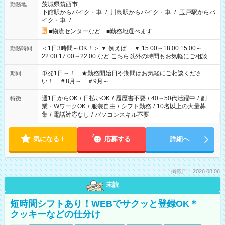
茨城県筑西市
勤務地
下館駅からバイク・車
/
川島駅からバイク・車
/
玉戸駅からバ
イク・車
/
…
■物流センターなど ■勤務地選べます
＜1日3時間～OK！＞ ▼ 例えば… ▼ 15:00～18:00 15:00～
勤務時間
22:00 17:00～22:00 など こちら以外の時間もお気軽にご相談く
ださい！
単発1日～！ ★勤務開始日や期間はお気軽にご相談くださ
期間
い！ ＃8月～ ＃9月～
週1日からOK
/
日払いOK
/
履歴書不要
/
40～50代活躍中
/
副
特徴
業・WワークOK
/
服装自由
/
シフト勤務
/
10名以上の大量募
集
/
電話対応なし
/
パソコンスキル不要
気になる！
応募する
詳細へ
掲載日：2026.08.06
未読
短時間シフトあり！WEBでサクッと登録OK＊
クッキーなどの仕分け