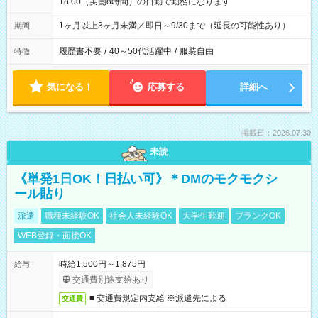
18:00（実働8時間）の日勤で勤務になります
1ヶ月以上3ヶ月未満／即日～9/30まで（延長の可能性あり）
期間
履歴書不要
/
40～50代活躍中
/
服装自由
特徴
気になる！
応募する
詳細へ
掲載日：2026.07.30
未読
《単発1日OK！日払い可》＊DMのモクモクシ
ール貼り
派遣
職種未経験OK
社会人未経験OK
大学生歓迎
ブランクOK
WEB登録・面接OK
時給1,500円～1,875円
給与
交通費別途支給あり
■ 交通費規定内支給 ※派遣先による
交通費