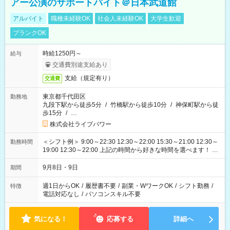
アー公演のサポートバイト＠日本武道館
アルバイト
職種未経験OK
社会人未経験OK
大学生歓迎
ブランクOK
時給1250円～
給与
交通費別途支給あり
支給（規定有り）
交通費
東京都千代田区
勤務地
九段下駅から徒歩5分
/
竹橋駅から徒歩10分
/
神保町駅から徒
歩15分
/
…
株式会社ライブパワー
＜シフト例＞ 9:00～22:30 12:30～22:00 15:30～21:00 12:30～
勤務時間
19:00 12:30～22:00 上記の時間から好きな時間を選べます！ ※
時間は変更となる可能性があります
9月8日・9日
期間
週1日からOK
/
履歴書不要
/
副業・WワークOK
/
シフト勤務
/
特徴
電話対応なし
/
パソコンスキル不要
気になる！
応募する
詳細へ