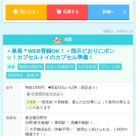
気になる！
応募する
詳細へ
掲載日：2026.07.26
未読
＜単発＊WEB登録OK！＞指示どおりにポン
ッ！カプセルトイのカプセル準備！
派遣
職種未経験OK
社会人未経験OK
大学生歓迎
ブランクOK
WEB登録・面接OK
時給1500円 ■現金日払いもOK（規定あり）
給与
交通費別途支給あり
一部支給 ※登録後、選んだお仕事によって条件が異なる
交通費
ことがあります
東京都日野市
勤務地
日野(東京都)駅
/
豊田駅
/
高幡不動駅
/
…
大手物流会社（年齢不問／「無理なく続けられる」と好評の
職場です！）