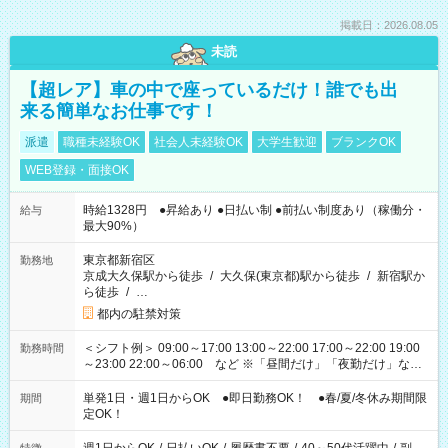
掲載日：2026.08.05
未読
【超レア】車の中で座っているだけ！誰でも出
来る簡単なお仕事です！
派遣
職種未経験OK
社会人未経験OK
大学生歓迎
ブランクOK
WEB登録・面接OK
時給1328円 ●昇給あり ●日払い制 ●前払い制度あり（稼働分・
給与
最大90%）
東京都新宿区
勤務地
京成大久保駅から徒歩
/
大久保(東京都)駅から徒歩
/
新宿駅か
ら徒歩
/
…
都内の駐禁対策
＜シフト例＞ 09:00～17:00 13:00～22:00 17:00～22:00 19:00
勤務時間
～23:00 22:00～06:00 など ※「昼間だけ」「夜勤だけ」など
の希望OK
単発1日・週1日からOK ●即日勤務OK！ ●春/夏/冬休み期間限
期間
定OK！