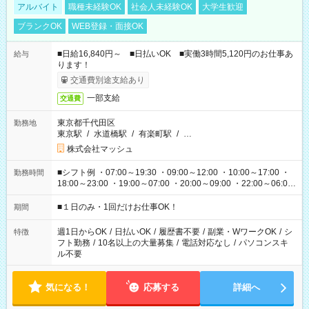
アルバイト
職種未経験OK
社会人未経験OK
大学生歓迎
ブランクOK
WEB登録・面接OK
■日給16,840円～ ■日払いOK ■実働3時間5,120円のお仕事あ
給与
ります！
交通費別途支給あり
一部支給
交通費
東京都千代田区
勤務地
東京駅
/
水道橋駅
/
有楽町駅
/
…
株式会社マッシュ
■シフト例 ・07:00～19:30 ・09:00～12:00 ・10:00～17:00 ・
勤務時間
18:00～23:00 ・19:00～07:00 ・20:00～09:00 ・22:00～06:00
etc ★最短で3時間で5,120円のお仕事から 15時間で2万円近く稼
げるお仕事も！ ご希望のお時間に合わせてご紹介！ ※シフトは
■１日のみ・1回だけお仕事OK！
期間
現場によって異なります。 ※勿論、休憩時間はあるのでご安心
ください！
週1日からOK
/
日払いOK
/
履歴書不要
/
副業・WワークOK
/
シ
特徴
フト勤務
/
10名以上の大量募集
/
電話対応なし
/
パソコンスキ
ル不要
気になる！
応募する
詳細へ