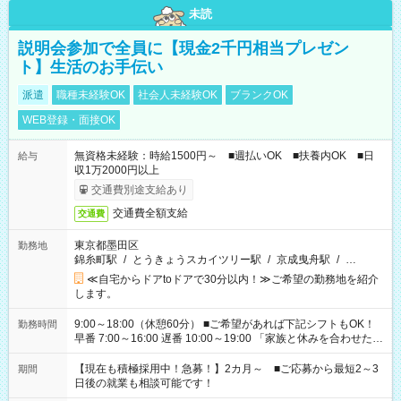
未読
説明会参加で全員に【現金2千円相当プレゼン
ト】生活のお手伝い
派遣
職種未経験OK
社会人未経験OK
ブランクOK
WEB登録・面接OK
無資格未経験：時給1500円～ ■週払いOK ■扶養内OK ■日
給与
収1万2000円以上
交通費別途支給あり
交通費全額支給
交通費
東京都墨田区
勤務地
錦糸町駅
/
とうきょうスカイツリー駅
/
京成曳舟駅
/
…
≪自宅からドアtoドアで30分以内！≫ご希望の勤務地を紹介
します。
9:00～18:00（休憩60分） ■ご希望があれば下記シフトもOK！
勤務時間
早番 7:00～16:00 遅番 10:00～19:00 「家族と休みを合わせた
い」 「余裕を持って夕飯の準備がしたい」 「できれば残業はし
たくない」 など、ご希望を教えてくださいね。 ※Wワーク希望
【現在も積極採用中！急募！】2カ月～ ■ご応募から最短2～3
期間
の方へ 今ご覧のお仕事で希望する勤務時間と、もう1つのお仕事
日後の就業も相談可能です！
の勤務時間。 合計で週40時間を超える場合は応募できません。