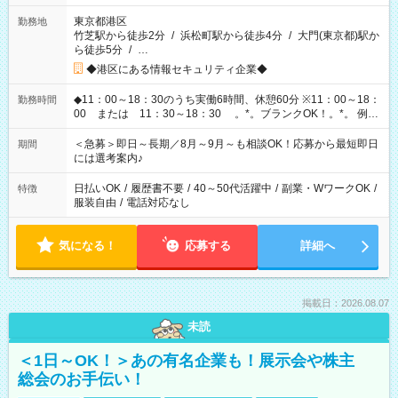
東京都港区
勤務地
竹芝駅から徒歩2分
/
浜松町駅から徒歩4分
/
大門(東京都)駅か
ら徒歩5分
/
…
◆港区にある情報セキュリティ企業◆
◆11：00～18：30のうち実働6時間、休憩60分 ※11：00～18：
勤務時間
00 または 11：30～18：30 。*。ブランクOK！。*。 例え
ば前職が、 在宅/財団法人/事務/コールセンター/受付/販売/カフェ
スタッフ スイーツ販売/ホテルフロント/化粧品販売/など 様々な
＜急募＞即日～長期／8月～9月～も相談OK！応募から最短即日
期間
業界から入社して活躍されています♪
には選考案内♪
日払いOK
/
履歴書不要
/
40～50代活躍中
/
副業・WワークOK
/
特徴
服装自由
/
電話対応なし
気になる！
応募する
詳細へ
掲載日：2026.08.07
未読
＜1日～OK！＞あの有名企業も！展示会や株主
総会のお手伝い！