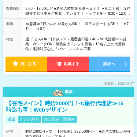
9:00～18:00など ■希望の時間帯を選べます！ ▼他にも様々な時
勤務時間
間帯でお仕事をご用意しています！ ＜シフト例＞ 8:30～12:00
17:00～22:00 13:00～22:00 22:00～翌6:00 など
≪急募≫1日のみの単発からOK！ 即日スタートもOK！ ＃7
期間
月～ ＃8月～
週1日からOK
/
日払いOK
/
履歴書不要
/
40～50代活躍中
/
副
特徴
業・WワークOK
/
服装自由
/
シフト勤務
/
10名以上の大量募
集
/
電話対応なし
/
パソコンスキル不要
気になる！
応募する
詳細へ
掲載日：2026.08.07
未読
【在宅メイン】時給2000円！≪旅行代理店≫16
時迄も可！Webデザイン
派遣
ブランクOK
WEB登録・面接OK
時給2000円＋交 【月収例】382,500円～ ■給与の前払いが可
給与
能な速払いサービスあり