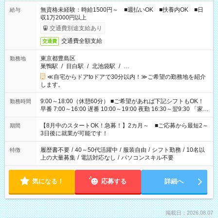
無資格未経験：時給1500円～ ■週払いOK ■扶養内OK ■日
給与
収1万2000円以上
交通費別途支給あり
交通費全額支給
交通費
東京都豊島区
勤務地
巣鴨駅
/
目白駅
/
北池袋駅
/
…
≪自宅からドアtoドアで30分以内！≫ご希望の勤務地を紹介
します。
9:00～18:00（休憩60分） ■ご希望があれば下記シフトもOK！
勤務時間
早番 7:00～16:00 遅番 10:00～19:00 夜勤 16:30～翌9:30 「家族
と休みを合わせたい」 「余裕を持って夕飯の準備がしたい」
「できれば残業はしたくない」 など、ご希望を教えてください
【8月中のスタートOK！急募！】2カ月～ ■ご応募から最短2～
期間
ね。 ※Wワーク希望の方へ 今ご覧のお仕事で希望する勤務時間
3日後に就業が可能です！
と、もう1つのお仕事の勤務時間。 合計で週40時間を超える場
合は応募できません。
履歴書不要
/
40～50代活躍中
/
服装自由
/
シフト勤務
/
10名以
特徴
上の大量募集
/
電話対応なし
/
パソコンスキル不要
気になる！
応募する
詳細へ
掲載日：2026.08.07