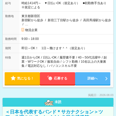
時給1414円～ ▼日払いOK（規定あり） ■初勤務手当あり
給与
※規定による
東京都新宿区
勤務地
新宿駅から徒歩
/
新宿三丁目駅から徒歩
/
高田馬場駅から徒歩
/
…
物流企業
9:00～18:00
勤務時間
即日～OK！ 1日～働けます＾＾（規定あり）
期間
週1日からOK
/
日払いOK
/
履歴書不要
/
40～50代活躍中
/
副
特徴
業・WワークOK
/
服装自由
/
シフト勤務
/
10名以上の大量募
集
/
電話対応なし
/
パソコンスキル不要
気になる！
応募する
詳細へ
掲載日：2026.08.03
未読
＜日本を代表するバンド＊サカナクション＞ツ