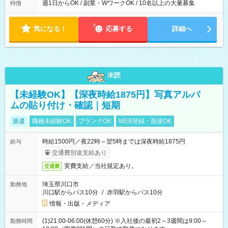
週1日からOK / 副業・WワークOK / 10名以上の大量募集
特徴
気になる！
応募する
詳細へ
未読
【未経験OK】【深夜時給1875円】写真アルバ
ムの貼り付け・確認｜短期
派遣
職種未経験OK
ブランクOK
WEB登録・面接OK
時給1500円／夜22時～翌5時までは深夜時給1875円
給与
交通費別途支給あり
実費支給／当社規定あり。
交通費
埼玉県川口市
勤務地
川口駅からバス10分
/
赤羽駅からバス10分
情報・出版・メディア
(1)21:00-06:00(休憩60分) ※入社後の最初2～3週間は9:00～
勤務時間