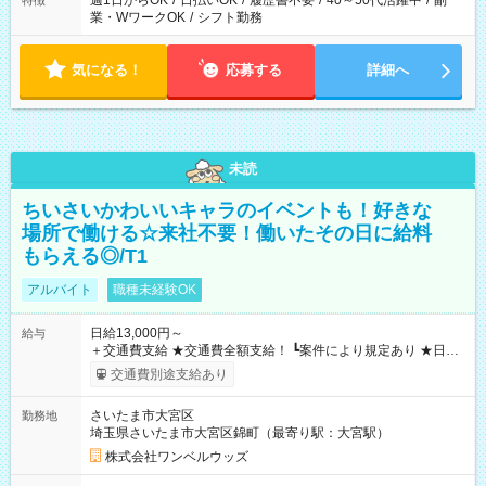
週1日からOK
/
日払いOK
/
履歴書不要
/
40～50代活躍中
/
副
特徴
業・WワークOK
/
シフト勤務
気になる！
応募する
詳細へ
未読
ちいさいかわいいキャラのイベントも！好きな
場所で働ける☆来社不要！働いたその日に給料
もらえる◎/T1
アルバイト
職種未経験OK
日給13,000円～
給与
＋交通費支給 ★交通費全額支給！ ┗案件により規定あり ★日払
いOK！（規定あり） ┗働いたその日に現金GET♪ お仕事後はコ
交通費別途支給あり
ンビニATMから 日払い分を引き落とせます！ 【試用期間】試
用期間なし
さいたま市大宮区
勤務地
埼玉県さいたま市大宮区錦町（最寄り駅：大宮駅）
株式会社ワンベルウッズ