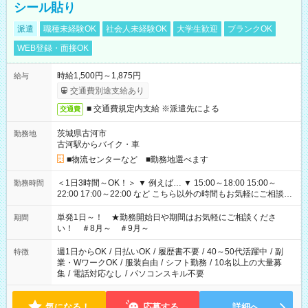
シール貼り
派遣
職種未経験OK
社会人未経験OK
大学生歓迎
ブランクOK
WEB登録・面接OK
時給1,500円～1,875円
給与
交通費別途支給あり
■ 交通費規定内支給 ※派遣先による
交通費
茨城県古河市
勤務地
古河駅からバイク・車
■物流センターなど ■勤務地選べます
＜1日3時間～OK！＞ ▼ 例えば… ▼ 15:00～18:00 15:00～
勤務時間
22:00 17:00～22:00 など こちら以外の時間もお気軽にご相談く
ださい！
単発1日～！ ★勤務開始日や期間はお気軽にご相談くださ
期間
い！ ＃8月～ ＃9月～
週1日からOK
/
日払いOK
/
履歴書不要
/
40～50代活躍中
/
副
特徴
業・WワークOK
/
服装自由
/
シフト勤務
/
10名以上の大量募
集
/
電話対応なし
/
パソコンスキル不要
気になる！
応募する
詳細へ