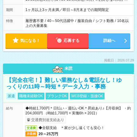
ます
1ヶ月以上3ヶ月未満／即日～8月末までの期間限定
期間
履歴書不要
/
40～50代活躍中
/
服装自由
/
シフト勤務
/
10名以
特徴
上の大量募集
気になる！
応募する
詳細へ
掲載日：2026.07.29
未読
【完全在宅！】難しい業務なし＆電話なし！ゆ
っくりの11時～時短＊データ入力・事務
派遣
職種未経験OK
ブランクOK
WEB登録・面接OK
◆時給1,700円＊日払い・週払いOK＊昇給あり♪【月収例】 ・約
給与
204,000円 （時給1,700円 × 実働6h × 20日）
交通費別途支給あり
◆全額支給 ＊家が少し遠くても安心！
交通費
20～25万円
月収例