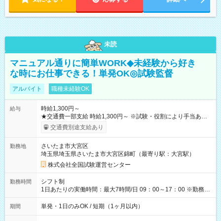
未読
マニュアル通りに簡単WORK◆未経験から好き
な時にお仕事できる！単発OK◎試験監督
アルバイト
職種未経験OK
時給1,300円～
給与
★交通費一部支給 時給1,300円～ ※試験・役割により手当あり
※勤務回数により昇給あり 【即給（前払い）オプションあ
交通費別途支給あり
り！】 希望される場合、勤務から1週間ほどで給与の一部を受け
取れます。 ※手数料418円がかかります。 【過去試験日の収入
さいたま市大宮区
勤務地
例】 ・河合塾模擬試験 8:30～17:30（休憩1時間） 時給1,300円
埼玉県埼玉県さいたま市大宮区錦町（最寄り駅：大宮駅）
×8時間＝日収10,400円＋交通費 ※当日の役割により時給＋100
円の場合あり ・国家試験 7:00～13:30（休憩なし） 時給1,300
株式会社全国試験運営センター
円（役割手当＋100円）×6時間＝日収8,400円＋交通費 【試用期
間】試用期間なし
シフト制
勤務時間
1日あたりの実働時間：最大7時間/日 09：00～17：00 ※勤務時
間は 試験により異なります。
単発・1日のみOK / 短期（1ヶ月以内）
期間