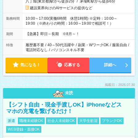
八丁堀(東京都)駅から徒歩2分
/
茅場町駅から徒歩6分
建設業界向けのAIサービスの提供など
10:00～17:00(実働6時間 休憩1時間) ※定時：10:00～
勤務時間
19:00（※終わりの時間：16:00～19:00で相談可！）
【急募】即日～長期 ※8月～！
期間
履歴書不要
/
40～50代活躍中
/
副業・WワークOK
/
服装自由
/
特徴
電話対応なし
/
パソコンスキル不要
気になる！
応募する
詳細へ
掲載日：2026.07.30
未読
【シフト自由・現金手渡しOK】iPhoneなどス
マホの充電を繋げるだけ！
派遣
職種未経験OK
社会人未経験OK
大学生歓迎
ブランクOK
WEB登録・面接OK