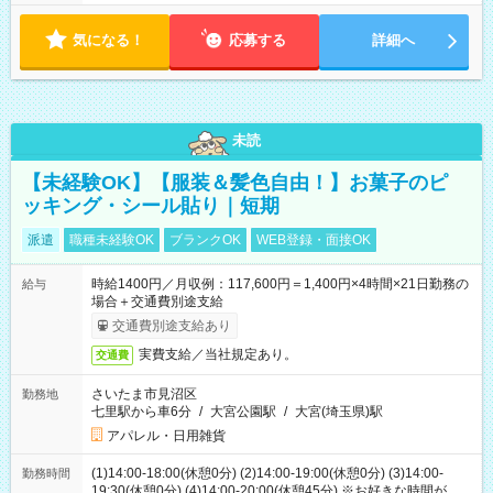
気になる！
応募する
詳細へ
未読
【未経験OK】【服装＆髪色自由！】お菓子のピ
ッキング・シール貼り｜短期
派遣
職種未経験OK
ブランクOK
WEB登録・面接OK
時給1400円／月収例：117,600円＝1,400円×4時間×21日勤務の
給与
場合＋交通費別途支給
交通費別途支給あり
実費支給／当社規定あり。
交通費
さいたま市見沼区
勤務地
七里駅から車6分
/
大宮公園駅
/
大宮(埼玉県)駅
アパレル・日用雑貨
(1)14:00-18:00(休憩0分) (2)14:00-19:00(休憩0分) (3)14:00-
勤務時間
19:30(休憩0分) (4)14:00-20:00(休憩45分) ※お好きな時間が選べ