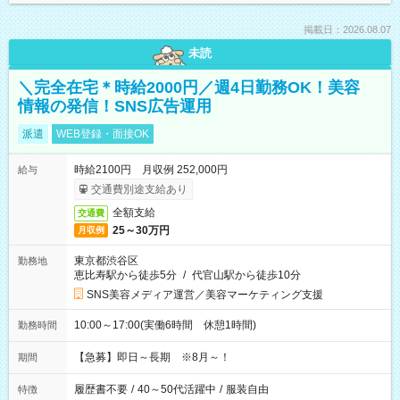
掲載日：2026.08.07
未読
＼完全在宅＊時給2000円／週4日勤務OK！美容
情報の発信！SNS広告運用
派遣
WEB登録・面接OK
時給2100円 月収例 252,000円
給与
交通費別途支給あり
全額支給
交通費
25～30万円
月収例
東京都渋谷区
勤務地
恵比寿駅から徒歩5分
/
代官山駅から徒歩10分
SNS美容メディア運営／美容マーケティング支援
10:00～17:00(実働6時間 休憩1時間)
勤務時間
【急募】即日～長期 ※8月～！
期間
履歴書不要
/
40～50代活躍中
/
服装自由
特徴