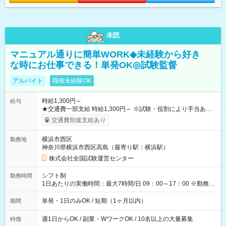
未読
マニュアル通りに簡単WORK◆未経験から好き
な時にお仕事できる！単発OK◎試験監督
アルバイト
職種未経験OK
時給1,300円～
給与
★交通費一部支給 時給1,300円～ ※試験・役割により手当あり
※勤務回数により昇給あり 【即給（前払い）オプションあ
交通費別途支給あり
り！】 希望される場合、勤務から1週間ほどで給与の一部を受け
取れます。 ※手数料418円がかかります。 【過去試験日の収入
横浜市西区
勤務地
例】 ・河合塾模擬試験 8:30～17:30（休憩1時間） 時給1,300円
神奈川県横浜市西区高島（最寄り駅：横浜駅）
×8時間＝日収10,400円＋交通費 ※当日の役割により時給＋100
円の場合あり ・国家試験 7:00～13:30（休憩なし） 時給1,300
株式会社全国試験運営センター
円（役割手当＋100円）×6時間＝日収8,400円＋交通費 【試用期
間】試用期間なし
シフト制
勤務時間
1日あたりの実働時間：最大7時間/日 09：00～17：00 ※勤務時
間は 試験により異なります。
単発・1日のみOK / 短期（1ヶ月以内）
期間
週1日からOK / 副業・WワークOK / 10名以上の大量募集
特徴