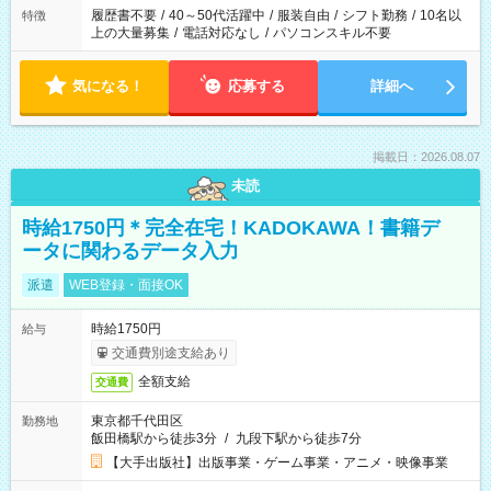
履歴書不要
/
40～50代活躍中
/
服装自由
/
シフト勤務
/
10名以
特徴
上の大量募集
/
電話対応なし
/
パソコンスキル不要
気になる！
応募する
詳細へ
掲載日：2026.08.07
未読
時給1750円＊完全在宅！KADOKAWA！書籍デ
ータに関わるデータ入力
派遣
WEB登録・面接OK
時給1750円
給与
交通費別途支給あり
全額支給
交通費
東京都千代田区
勤務地
飯田橋駅から徒歩3分
/
九段下駅から徒歩7分
【大手出版社】出版事業・ゲーム事業・アニメ・映像事業