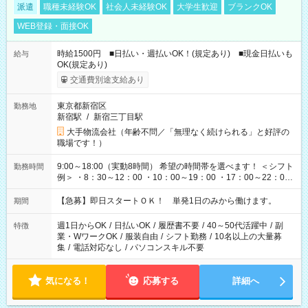
派遣
職種未経験OK
社会人未経験OK
大学生歓迎
ブランクOK
WEB登録・面接OK
時給1500円 ■日払い・週払いOK！(規定あり) ■現金日払いも
給与
OK(規定あり)
交通費別途支給あり
東京都新宿区
勤務地
新宿駅
/
新宿三丁目駅
大手物流会社（年齢不問／「無理なく続けられる」と好評の
職場です！）
9:00～18:00（実動8時間） 希望の時間帯を選べます！ ＜シフト
勤務時間
例＞ ・8：30～12：00 ・10：00～19：00 ・17：00～22：00
・13：00～22：00 ・22：00～翌6：00 など
【急募】即日スタートＯＫ！ 単発1日のみから働けます。
期間
週1日からOK
/
日払いOK
/
履歴書不要
/
40～50代活躍中
/
副
特徴
業・WワークOK
/
服装自由
/
シフト勤務
/
10名以上の大量募
集
/
電話対応なし
/
パソコンスキル不要
気になる！
応募する
詳細へ