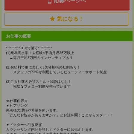
応募ページへ
気になる！
お仕事の概要
*:;:*:;:*:;:*TCBで働く*:;:*:;:*:;:*
(1)業界高水準！未経験×平均月収36万以上
→毎月平均8万円のインセンティブあり
(2)お給料で更に美しく♪美容施術の社割あり！
→スタッフの73%が利用しているビューティーサポート制度
(3)ご入社前の必須スキル・経験はなし！
→完璧なフォロー制度が整っています
≪仕事内容≫
▼ヒアリング
患者様の理想や希望を伺います。
「どんなお悩みがありますか？」とお話を聞くことからスタート！
▼ドクターへ引き継ぎ
カウンセリング内容を詳しくドクターにお伝えします。