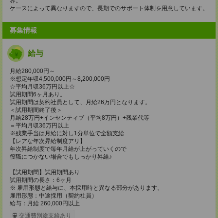
界。
ケースによって異なりますので、長期でのサポート体制を用意しています。
募集情報
給与
月給280,000円～
※想定年収4,500,000円～8,200,000円
☆平均月収36万円以上☆
試用期間6ヶ月あり。
試用期間は契約社員として、月給26万円となります。
＜試用期間終了後＞
月給28万円+インセンティブ（平均8万円）+残業代等
＝平均月収36万円以上
※残業手当は月給に対し1分単位で全額支給
【レアな年次昇給制度アリ】
年次昇給制度で毎年月給が上がっていくので
役職につかない場合でもしっかり昇給♪
【試用期間】試用期間あり
試用期間の長さ：6ヶ月
※ 雇用形態と給与に、本採用時と異なる部分があります。
雇用形態：中途採用（契約社員）
給与：月給 260,000円以上
交通費別途支給あり