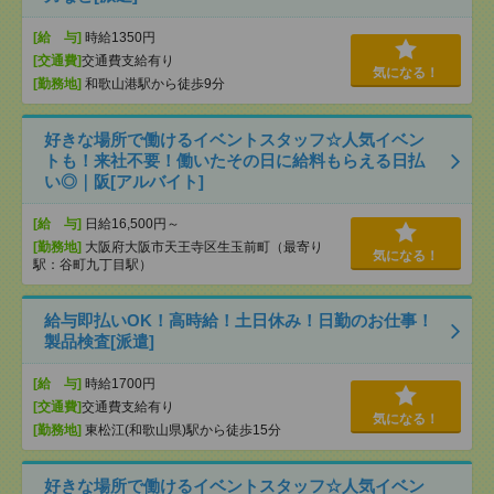
[給 与]
時給1350円
[交通費]
交通費支給有り
気になる！
[勤務地]
和歌山港駅から徒歩9分
好きな場所で働けるイベントスタッフ☆人気イベン
トも！来社不要！働いたその日に給料もらえる日払
い◎｜阪[アルバイト]
[給 与]
日給16,500円～
[勤務地]
大阪府大阪市天王寺区生玉前町（最寄り
気になる！
駅：谷町九丁目駅）
給与即払いOK！高時給！土日休み！日勤のお仕事！
製品検査[派遣]
[給 与]
時給1700円
[交通費]
交通費支給有り
気になる！
[勤務地]
東松江(和歌山県)駅から徒歩15分
好きな場所で働けるイベントスタッフ☆人気イベン