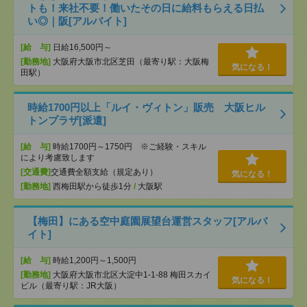
トも！来社不要！働いたその日に給料もらえる日払
い◎｜阪[アルバイト]
[給 与]
日給16,500円～
[勤務地]
大阪府大阪市北区芝田（最寄り駅：大阪梅
気になる！
田駅）
時給1700円以上「ルイ・ヴィトン」販売 大阪ヒル
トンプラザ[派遣]
[給 与]
時給1700円～1750円 ※ご経験・スキル
により考慮致します
[交通費]
交通費全額支給（規定あり）
気になる！
[勤務地]
西梅田駅から徒歩1分
/
大阪駅
【梅田】にある空中庭園展望台運営スタッフ[アルバ
イト]
[給 与]
時給1,200円～1,500円
[勤務地]
大阪府大阪市北区大淀中1-1-88 梅田スカイ
気になる！
ビル（最寄り駅：JR大阪）