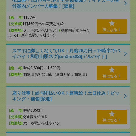
≪単発＊1日から～≫天王寺動物園／ナイトズーの受
付案内メンバー大募集！[派遣]
[給 与]
1177円
[交通費]
1日450円迄の実費を支給
気になる！
[勤務地]
天王寺駅から徒歩5分
/
動物園前駅から徒
歩5分
/
新今宮駅から徒歩5分
スマホに詳しくなくてOK！月給26万円～19時半でバ
イバイ！和歌山駅スグ(um2ms02)[アルバイト]
[給 与]
時給1,600円～1,600円
[勤務地]
和歌山県和歌山市（最寄り駅：和歌山）
気になる！
座り仕事！給与即払いOK！高時給！土日休み！ピッ
キング・梱包[派遣]
[給 与]
時給1350円
[交通費]
交通費支給有り
気になる！
[勤務地]
六十谷駅から徒歩24分