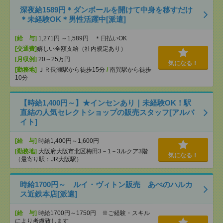
深夜給1589円＊ダンボールを開けて中身を移すだけ
＊未経験OK＊男性活躍中[派遣]
[給 与]
1,271円 ～1,589円 ＊日払いOK
[交通費]
嬉しい全額支給（社内規定あり）
[月収例]
20～25万円
気になる！
[勤務地]
ＪＲ長瀬駅から徒歩15分
/
南巽駅から徒歩
10分
【時給1,400円～】★インセンあり｜未経験OK！駅
直結の人気セレクトショップの販売スタッフ[アルバ
イト]
[給 与]
時給1,400円～1,600円
[勤務地]
大阪府大阪市北区梅田3－1－3ルクア3階
気になる！
（最寄り駅：JR大阪駅）
時給1700円～ ルイ・ヴィトン販売 あべのハルカ
ス近鉄本店[派遣]
[給 与]
時給1700円～1750円 ※ご経験・スキル
により考慮致します