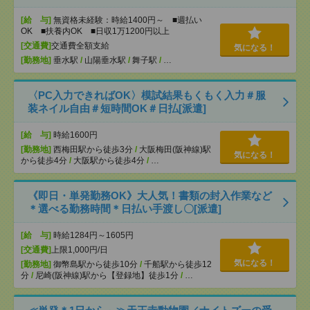
[給 与]
無資格未経験：時給1400円～ ■週払い
OK ■扶養内OK ■日収1万1200円以上
[交通費]
交通費全額支給
気になる！
[勤務地]
垂水駅
/
山陽垂水駅
/
舞子駅
/
…
〈PC入力できればOK〉模試結果もくもく入力＃服
装ネイル自由＃短時間OK＃日払[派遣]
[給 与]
時給1600円
[勤務地]
西梅田駅から徒歩3分
/
大阪梅田(阪神線)駅
気になる！
から徒歩4分
/
大阪駅から徒歩4分
/
…
《即日・単発勤務OK》大人気！書類の封入作業など
＊選べる勤務時間＊日払い手渡し〇[派遣]
[給 与]
時給1284円～1605円
[交通費]
上限1,000円/日
気になる！
[勤務地]
御幣島駅から徒歩10分
/
千船駅から徒歩12
分
/
尼崎(阪神線)駅から【登録地】徒歩1分
/
…