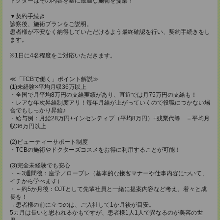
ドクターはその内容を基に最適な施術を提案！
▼契約手続き
診察後、施術プランをご説明。
患者様が不安なく納得していただけるよう最終確認を行い、契約手続きをし
ます。
※1日に4名程度をご対応いただきます。
≪「TCBで働く」ポイント解説≫
(1)未経験×平均月収36万以上
・全国で月平均8万円の支給実績があり、直近では月75万円の支給も！
・レアな年次昇給制度アリ！毎年月給が上がっていくので役職につかない場
合でもしっかり昇給♪
・給与例：月給28万円+インセンティブ（平均8万円）+残業代等 ＝平均月
収36万円以上
(2)ビューティーサポート制度
・TCBの施術やドクターズコスメをお得に利用することが可能！
(3)完全未経験でも安心
・～3週間後：座学／ロープレ（基本的な接客マナーや仕事内容について、
イチから学べます）
・～約5か月後：OJTとして先輩社員と一緒に提案内容など考え、着々と成
長を！
→患者様の前に立つのは、ご入社して1か月後が目安。
5カ月は長いと思われるかもですが、患者様1人1人で異なるのが美容の世