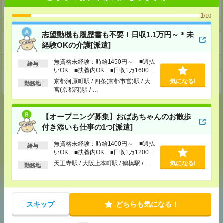
美容医療
1
/10
ホームページ
志望動機も履歴書も不要！日収1.1万円～＊未
https://en-gage.net/recruiting-personnel_saiyo/
経験OKの介護[派遣]
無資格未経験：時給1450円～ ■週払
事業所
給与
いOK ■扶養内OK ■日収1万1600円
以上
東京都新宿区新宿3丁目1-20 メットライフ・JTB新宿スクエア 7F
京都河原町駅 / 四条(京都市営)駅 / 大
気になる!
勤務地
宮(京都府)駅 / …
【オープニング募集】おばあちゃんのお散歩
付き添いも仕事の1つ[派遣]
応募ページへ
無資格未経験：時給1400円～ ■週払
給与
いOK ■扶養内OK ■日収1万1200円
以上
天王寺駅 / 大阪上本町駅 / 鶴橋駅 / …
気になる!
勤務地
気になる！
スキップ
どちらも気になる！
あなたの閲覧履歴からの
おすすめ