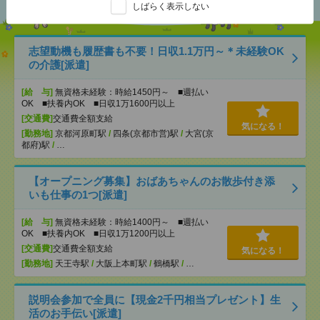
しばらく表示しない
志望動機も履歴書も不要！日収1.1万円～＊未経験OK
の介護[派遣]
[給 与]
無資格未経験：時給1450円～ ■週払い
OK ■扶養内OK ■日収1万1600円以上
[交通費]
交通費全額支給
気になる！
[勤務地]
京都河原町駅
/
四条(京都市営)駅
/
大宮(京
都府)駅
/
…
【オープニング募集】おばあちゃんのお散歩付き添
いも仕事の1つ[派遣]
[給 与]
無資格未経験：時給1400円～ ■週払い
OK ■扶養内OK ■日収1万1200円以上
[交通費]
交通費全額支給
気になる！
[勤務地]
天王寺駅
/
大阪上本町駅
/
鶴橋駅
/
…
説明会参加で全員に【現金2千円相当プレゼント】生
活のお手伝い[派遣]