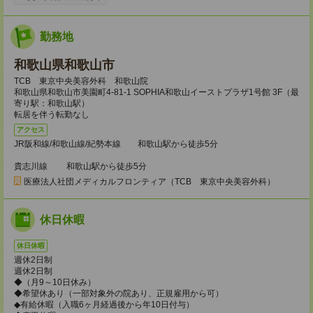
勤務地
和歌山県和歌山市
TCB 東京中央美容外科 和歌山院
和歌山県和歌山市美園町4-81-1 SOPHIA和歌山イーストプラザ1号館 3F（最
寄り駅：和歌山駅）
転居を伴う転勤なし
アクセス
JR阪和線/和歌山線/紀勢本線 和歌山駅から徒歩5分
貴志川線 和歌山駅から徒歩5分
医療法人社団メディカルフロンティア（TCB 東京中央美容外科）
休日休暇
休日休暇
週休2日制
週休2日制
◆（月9～10日休み）
◆希望休あり（一部対象外の院あり、正規雇用から可）
◆有給休暇（入職6ヶ月経過後から年10日付与）