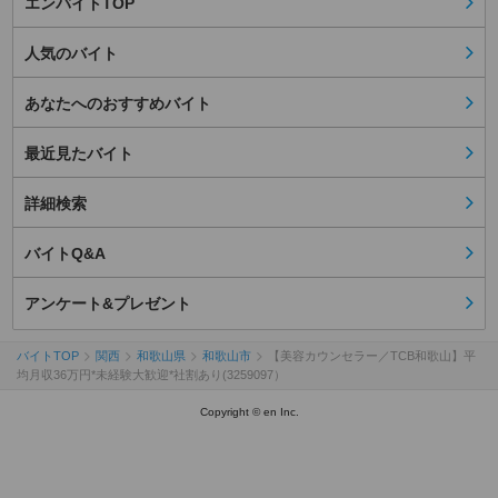
エンバイトTOP
人気のバイト
あなたへのおすすめバイト
最近見たバイト
詳細検索
バイトQ&A
アンケート&プレゼント
バイトTOP
関西
和歌山県
和歌山市
【美容カウンセラー／TCB和歌山】平
均月収36万円*未経験大歓迎*社割あり(3259097）
Copyright © en Inc.