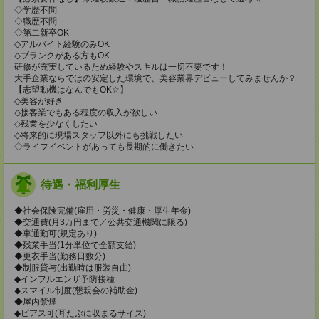
◇学歴不問
◇職歴不問
◇第二新卒OK
◇アルバイト経験のみOK
◇ブランクがある方もOK
研修が充実しているため経験やスキルは一切不要です！
大手企業ならではの安定した環境で、美容業界デビューしてみませんか？
【志望動機はなんでもOK☆】
◇美容が好き
◇接客業でもある程度の収入が欲しい
◇残業を少なくしたい
◇将来的に現場スタッフ以外にも挑戦したい
◇ライフイベントがあっても長期的に働きたい
待遇・福利厚生
◆社会保険完備(雇用・労災・健康・厚生年金)
◆交通費(月3万円まで／公共交通機関に限る)
◆車通勤可(規定あり)
◆残業手当(1分単位で全額支給)
◆更衣手当(勤務日数分)
◆制服貸与(出勤時は服装自由)
◆インフルエンザ予防接種
◆スマイル制度(懇親会の補助金)
◆屋内禁煙
◆ピアス可(耳たぶに収まるサイズ)