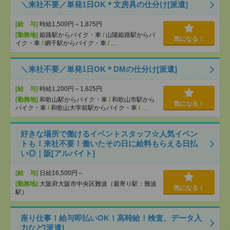
＼来社不要／単発1日OK＊文房具の仕分け[派遣]
[給 与]
時給1,500円～1,875円
[勤務地]
姫路駅からバイク・車
/
山陽姫路駅からバ
気になる！
イク・車
/
網干駅からバイク・車
/
…
＼来社不要／単発1日OK＊DMの仕分け[派遣]
[給 与]
時給1,200円～1,625円
[勤務地]
和歌山駅からバイク・車
/
和歌山市駅から
気になる！
バイク・車
/
和歌山大学前駅からバイク・車
/
…
好きな場所で働けるイベントスタッフ☆人気イベン
トも！来社不要！働いたその日に給料もらえる日払
い◎｜阪[アルバイト]
[給 与]
日給16,500円～
[勤務地]
大阪府大阪市中央区難波（最寄り駅：難波
気になる！
駅）
座り仕事！給与即払いOK！高時給！検査、データ入
力など[派遣]