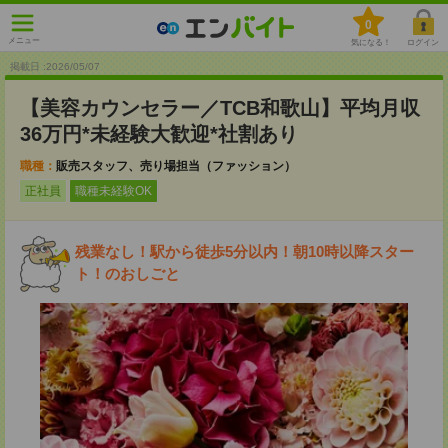
0
メニュー
気になる！
ログイン
掲載日 :2026
/
05
/
07
【美容カウンセラー／TCB和歌山】平均月収
36万円*未経験大歓迎*社割あり
職種：
販売スタッフ、売り場担当（ファッション）
正社員
職種未経験OK
残業なし！駅から徒歩5分以内！朝10時以降スター
ト！のおしごと