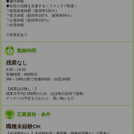
◆慶弔休暇
◆女性の活躍を支援する＜ファミラブ制度＞
┗産前産後休暇（取得率100％）
┗育児休暇（取得率100％、復帰率98％）
┗介護休暇（取得率100％）
┗生理休暇
※各規定あり
勤務時間
残業なし
9:00～19:00
実働時間：8時間/日
9時～19時の間で実働8時間・休憩1時間
【残業ほぼ無し！】
残業月平均2.6時間のため、ほぼ毎日定時で退勤♪
ディナーの予定を入れたり、買い物にも◎
応募資格・条件
職種未経験OK
【必須要件なし】未経験歓迎！履歴書・職務経歴書なしで選考☆