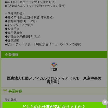
◆ネイル可(カラー・デザイン指定あり)
◆TUNAGベネフィット(映画館やカフェの優待)
＜研修期間後＞
◆昇給年1回以上(評価制度+年次昇給)
◆賞与年2回(6月・12月)
◆インセンティブ毎月
◆役職手当
◆慶弔見舞金
◆退職金制度(勤続3年以上)
◆健康診断
◆ビューティーサポート制度(美容メニューやコスメの社割)
企業情報
医療法人社団メディカルフロンティア（TCB 東京中央美
容外科）
事業内容
美容外科
×
美容皮膚科
どちらのお仕事が気になりますか？
美容外科クリニック