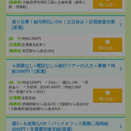
[勤務地]
大阪府堺市堺区三国ヶ丘御幸通（最寄り
気になる！
駅：堺東駅）
座り仕事！給与即払いOK！土日休み！目視検査作業
[派遣]
[給 与]
時給1300円
[交通費]
交通費支給有り
気になる！
[勤務地]
初芝駅から徒歩18分
≪残業なし×電話なし≫旅行ツアーの入力＋事務＊時
給1600円！[派遣]
[給 与]
時給1600円 ＊日払い・週払いOK ＊昇
給あり ＊月収例：約245,440円 （時給1,600
円 × 実働7.67h × 20日）
[交通費]
全額支給
気になる！
[勤務地]
西梅田駅から徒歩2分
/
大阪駅から徒歩4分
/
大阪梅田(阪急線)駅から徒歩6分
/
…
週3～＆短期もOK！バックオフィス業務〇高時給
2000円！交通費別途支給[派遣]