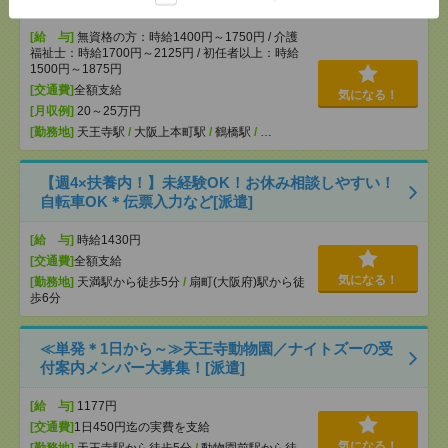
[給 与]
無資格の方：時給1400円～1750円 / 介護
福祉士：時給1700円～2125円 / 初任者以上：時給
1500円～1875円
[交通費]
全額支給
気になる！
[月収例]
20～25万円
[勤務地]
天王寺駅
/
大阪上本町駅
/
鶴橋駅
/
…
【週4×扶養内！】未経験OK！お休み相談しやすい！
自転車OK＊伝票入力など[派遣]
[給 与]
時給1430円
[交通費]
全額支給
気になる！
[勤務地]
天満駅から徒歩5分
/
扇町(大阪府)駅から徒
歩6分
≪単発＊1日から～≫天王寺動物園／ナイトズーの受
付案内メンバー大募集！[派遣]
[給 与]
1177円
[交通費]
1日450円迄の実費を支給
気になる！