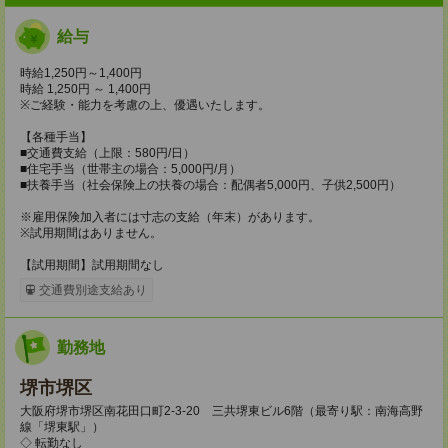
給与
時給1,250円～1,400円
時給 1,250円 ～ 1,400円
※ご経験・能力を考慮の上、優遇いたします。
【各種手当】
■交通費支給（上限：580円/日）
■住宅手当（世帯主の場合：5,000円/月）
■扶養手当（社会保険上の扶養の場合：配偶者5,000円、子供2,500円）
※雇用保険加入者には寸志の支給（年末）があります。
※試用期間はありません。
【試用期間】試用期間なし
交通費別途支給あり
勤務地
堺市堺区
大阪府堺市堺区南花田口町2-3-20 三共堺東ビル6階（最寄り駅：南海高野
線「堺東駅」）
◇ 転勤なし