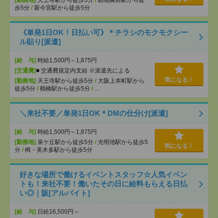
[勤務地]
天王寺駅から徒歩5分
/
動物園前駅から徒
歩5分
/
新今宮駅から徒歩5分
《単発1日OK！日払い可》＊チラシのモクモクシー
ル貼り[派遣]
[給 与]
時給1,500円～1,875円
[交通費]
■ 交通費規定内支給 ※派遣先による
気になる！
[勤務地]
天王寺駅から徒歩5分
/
大阪上本町駅から
徒歩5分
/
鶴橋駅から徒歩5分
/
…
＼来社不要／単発1日OK＊DMの仕分け[派遣]
[給 与]
時給1,500円～1,875円
[勤務地]
泉ケ丘駅から徒歩5分
/
光明池駅から徒歩5
気になる！
分
/
栂・美木多駅から徒歩5分
好きな場所で働けるイベントスタッフ☆人気イベン
トも！来社不要！働いたその日に給料もらえる日払
い◎｜阪[アルバイト]
[給 与]
日給16,500円～