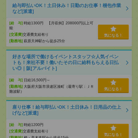
給与即払いOK！土日休み！日勤のお仕事！梱包作業
など[派遣]
[給 与]
時給1300円 【月収例】208000円以上可
能
[交通費]
交通費支給有り
気になる！
[勤務地]
萩原天神駅から徒歩25分
好きな場所で働けるイベントスタッフ☆人気イベン
トも！来社不要！働いたその日に給料もらえる日払
い◎｜阪[アルバイト]
[給 与]
日給16,500円～
[勤務地]
大阪府大阪市浪速区湊町（最寄り駅：ＪＲ
気になる！
難波駅）
座り仕事！給与即払いOK！土日休み！日用品の仕上
げなど[派遣]
[給 与]
時給1200円
[交通費]
交通費支給有り
気になる！
[勤務地]
栂・美木多駅から徒歩15分