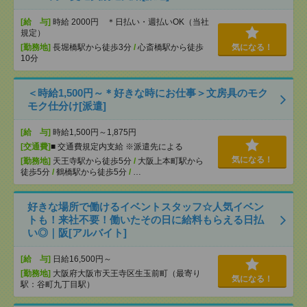
[給 与]
時給 2000円 ＊日払い・週払いOK（当社
規定）
[勤務地]
長堀橋駅から徒歩3分
/
心斎橋駅から徒歩
気になる！
10分
＜時給1,500円～＊好きな時にお仕事＞文房具のモク
モク仕分け[派遣]
[給 与]
時給1,500円～1,875円
[交通費]
■ 交通費規定内支給 ※派遣先による
気になる！
[勤務地]
天王寺駅から徒歩5分
/
大阪上本町駅から
徒歩5分
/
鶴橋駅から徒歩5分
/
…
好きな場所で働けるイベントスタッフ☆人気イベン
トも！来社不要！働いたその日に給料もらえる日払
い◎｜阪[アルバイト]
[給 与]
日給16,500円～
[勤務地]
大阪府大阪市天王寺区生玉前町（最寄り
気になる！
駅：谷町九丁目駅）