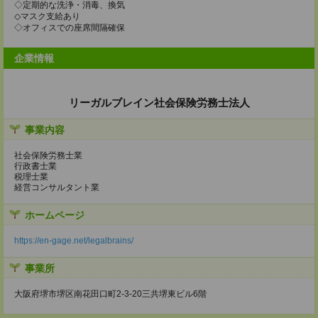
◇定期的な洗浄・消毒、換気
◇マスク支給あり
◇オフィスでの座席間隔確保
企業情報
リーガルブレイン社会保険労務士法人
事業内容
社会保険労務士業
行政書士業
税理士業
経営コンサルタント業
ホームページ
https://en-gage.net/legalbrains/
事業所
大阪府堺市堺区南花田口町2-3-20三共堺東ビル6階