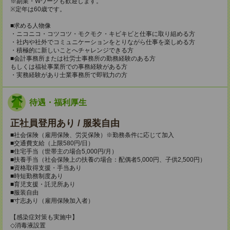
※副業・Wワークも歓迎します。
※定年は60歳です。
■求める人物像
・ニコニコ・コツコツ・モクモク・キビキビと仕事に取り組める方
・社内や社外でコミュニケーションをとりながら仕事を楽しめる方
・積極的に新しいことへチャレンジできる方
■会計事務所または社労士事務所の勤務経験のある方
もしくは福祉事業所での事務経験がある方
・実務経験があり士業事務所で即戦力の方
待遇・福利厚生
正社員登用あり / 服装自由
■社会保険（雇用保険、労災保険）※勤務条件に応じて加入
■交通費支給（上限580円/日）
■住宅手当（世帯主の場合5,000円/月）
■扶養手当（社会保険上の扶養の場合：配偶者5,000円、子供2,500円）
■資格取得支援・手当あり
■時短勤務制度あり
■育児支援・託児所あり
■服装自由
■寸志あり（雇用保険加入者）
【感染症対策も実施中】
◇消毒液設置