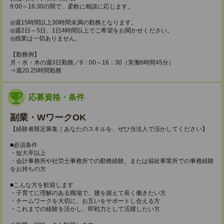
9:00～16:30の間で、柔軟に相談に応じます。
◎週15時間以上30時間未満の勤務となります。
◎週2日～5日、1日4時間以上でご希望をお聞かせください。
◎残業は一切ありません。
【勤務例】
月・水・木の週3日勤務／9：00～16：30（実働6時間45分）
⇒週20.25時間勤務
応募資格・条件
副業・WワークOK
【経験者限定募集｜あなたのスキルを、ぜひ当法人で活かしてください】
■必須条件
・短大卒以上
・会計事務所や社労士事務所での勤務経験、または福祉事業所での事務経験
をお持ちの方
■こんな方を歓迎します
・子育てに理解のある職場で、腰を据えて長く働きたい方
・チームワークを大切に、お互いをサポートし合える方
・これまでの経験を活かし、即戦力として活躍したい方