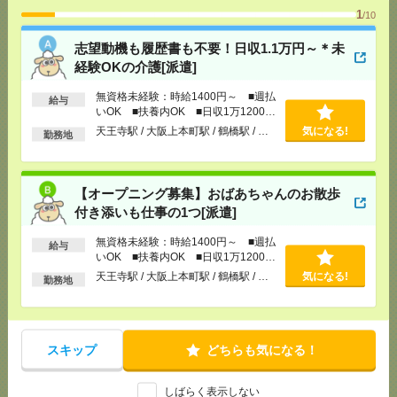
1
/10
【オープニング募集】おばあちゃんのお散歩付き添
志望動機も履歴書も不要！日収1.1万円～＊未
いも仕事の1つ[派遣]
経験OKの介護[派遣]
[給 与]
無資格未経験：時給1400円～ ■週払い
無資格未経験：時給1400円～ ■週払
給与
OK ■扶養内OK ■日収1万1200円以上
いOK ■扶養内OK ■日収1万1200円
[交通費]
交通費全額支給
気になる！
以上
天王寺駅 / 大阪上本町駅 / 鶴橋駅 / …
気になる!
勤務地
[勤務地]
天王寺駅
/
大阪上本町駅
/
鶴橋駅
/
…
＜医療行為はナシ＞時給1400円！病院で備品のチェ
【オープニング募集】おばあちゃんのお散歩
ックなど[派遣]
付き添いも仕事の1つ[派遣]
[給 与]
無資格の方：時給1400円～1750円 / 介護
無資格未経験：時給1400円～ ■週払
給与
福祉士：時給1700円～2125円 / 初任者以上：時給
いOK ■扶養内OK ■日収1万1200円
1500円～1875円
以上
天王寺駅 / 大阪上本町駅 / 鶴橋駅 / …
気になる!
勤務地
[交通費]
全額支給
気になる！
[月収例]
20～25万円
[勤務地]
大阪駅
/
大阪梅田(阪神線)駅
/
天神橋筋六丁
目駅
/
…
スキップ
どちらも気になる！
【医療行為はナシ】時給1400円！病院で備品のチェ
しばらく表示しない
ックなど[派遣]