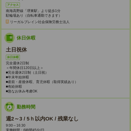
アクセス
南海高野線「堺東駅」より徒歩1分
駐輪場あり（自転車通勤できます）
リーガルブレイン社会保険労務士法人
休日休暇
土日祝休
休日休暇
完全週休2日制
＜年間休日120日以上＞
■完全週休2日制（土日祝）
■年末年始休暇
■産前・産後休暇、育児休暇（取得実績あり）
■有給休暇
■急なお休み考慮OK
勤務時間
週2～3 / 5ｈ以内OK / 残業なし
9:00～16:30
実働時間：6時間45分/日