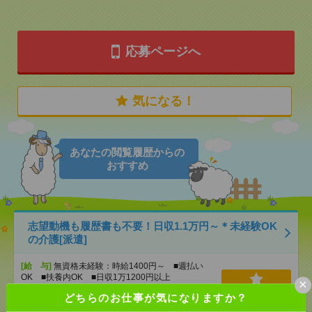
応募ページへ
気になる！
あなたの閲覧履歴からの
おすすめ
志望動機も履歴書も不要！日収1.1万円～＊未経験OK
の介護[派遣]
[給 与]
無資格未経験：時給1400円～ ■週払い
OK ■扶養内OK ■日収1万1200円以上
×
[交通費]
交通費全額支給
気になる！
どちらのお仕事が気になりますか？
[勤務地]
天王寺駅
/
大阪上本町駅
/
鶴橋駅
/
…