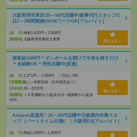
大阪府堺市東区/30～50代活躍中/家事代行スタッフ/1
日2～3時間勤務OK/WワークOK[アルバイト]
[給 与]
時給1,620円～2,000円
[勤務地]
大阪府堺市東区大美野
気になる！
深夜給1589円＊ダンボールを開けて中身を移すだけ
＊未経験OK＊男性活躍中[派遣]
[給 与]
1,271円 ～1,589円 ＊日払いOK
[交通費]
嬉しい全額支給（社内規定あり）
[月収例]
20～25万円
気になる！
[勤務地]
ＪＲ長瀬駅から徒歩15分
/
南巽駅から徒歩
10分
Amazon直雇用！20～50代活躍中◎倉庫内作業スタ
ッフ（パートタイム/日勤）｜大阪堺DS[アルバイト]
[給 与]
時給1,300円～1,300円