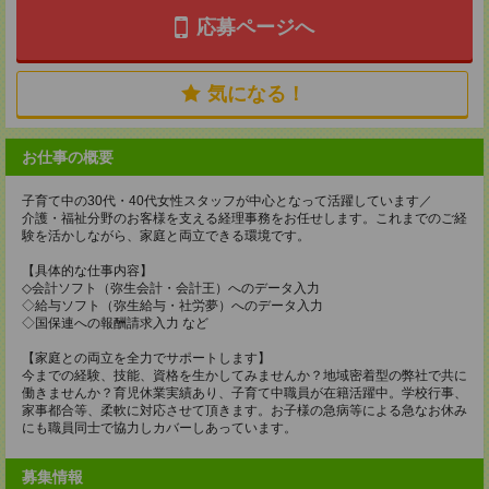
応募ページへ
気になる！
お仕事の概要
子育て中の30代・40代女性スタッフが中心となって活躍しています／
介護・福祉分野のお客様を支える経理事務をお任せします。これまでのご経
験を活かしながら、家庭と両立できる環境です。
【具体的な仕事内容】
◇会計ソフト（弥生会計・会計王）へのデータ入力
◇給与ソフト（弥生給与・社労夢）へのデータ入力
◇国保連への報酬請求入力 など
【家庭との両立を全力でサポートします】
今までの経験、技能、資格を生かしてみませんか？地域密着型の弊社で共に
働きませんか？育児休業実績あり、子育て中職員が在籍活躍中。学校行事、
家事都合等、柔軟に対応させて頂きます。お子様の急病等による急なお休み
にも職員同士で協力しカバーしあっています。
募集情報