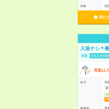
日
特徴
気に
入浴ナシ＊夜
派遣
社会人未経験
夜勤は
日
給与
交
月
茨
勤務地