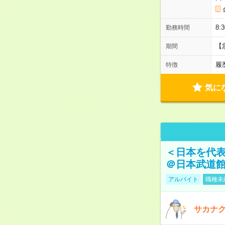
8:
勤務時間
【
期間
履
特徴
気に
＜日本を代
＠日本武道
アルバイト
職種未
サカナク