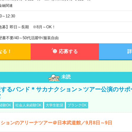
金融関連
30～12:30
急募】即日～長期 ※8月～OK！
歴書不要
/
40～50代活躍中
/
服装自由
なる！
応募する
詳
未読
表するバンド＊サカナクション＞ツアー公演のサポ
館
経験OK
社会人未経験OK
大学生歓迎
ブランクOK
ションのアリーナツアー＠日本武道館／9月8日～9日