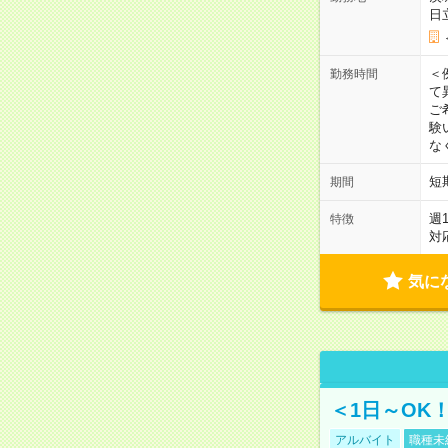
日
＜
勤務時間
て
ご
験
な
短
期間
週
特徴
対
気に
＜1日～OK
アルバイト
職種未