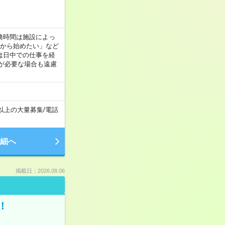
！
 ※勤務時間は施設によっ
間から始めたい」など
は日中での仕事を経
が必要な場合も遠慮
名以上の大量募集
/
電話
細へ
掲載日：2026.08.06
！