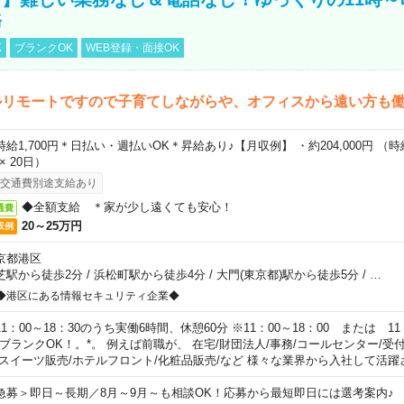
務
K
ブランクOK
WEB登録・面接OK
ルリモートですので子育てしながらや、オフィスから遠い方も
時給1,700円＊日払い・週払いOK＊昇給あり♪【月収例】 ・約204,000円 （時給1
 × 20日）
交通費別途支給あり
◆全額支給 ＊家が少し遠くても安心！
通費
20～25万円
収例
京都港区
芝駅から徒歩2分
/
浜松町駅から徒歩4分
/
大門(東京都)駅から徒歩5分
/
…
◆港区にある情報セキュリティ企業◆
11：00～18：30のうち実働6時間、休憩60分 ※11：00～18：00 または 11
。ブランクOK！。*。 例えば前職が、 在宅/財団法人/事務/コールセンター/受
 スイーツ販売/ホテルフロント/化粧品販売/など 様々な業界から入社して活躍
急募＞即日～長期／8月～9月～も相談OK！応募から最短即日には選考案内♪