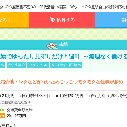
払いOK
/
履歴書不要
/
40～50代活躍中
/
副業・WワークOK
/
服装自由
/
電話対応な
なる！
応募する
詳
未読
勤でゆったり見守りだけ＊週1日～無理なく働け
OK
大学生歓迎
ブランクOK
WEB登録・面接OK
入浴介助・レクなどがないためこつこつモクモクな仕事が多め
収2.9万円～（日勤時給1650円） ■月収例23.7万円～（夜勤月8回勤務の場合
交通費別途支給あり
交通費全額支給
通費
20～25万円
収例
城県日立市