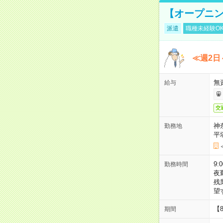
【オープニン
派遣
職種未経験O
≪週2日
無
給与
交
神
勤務地
平
9:
勤務時間
夜
残
望
【
期間