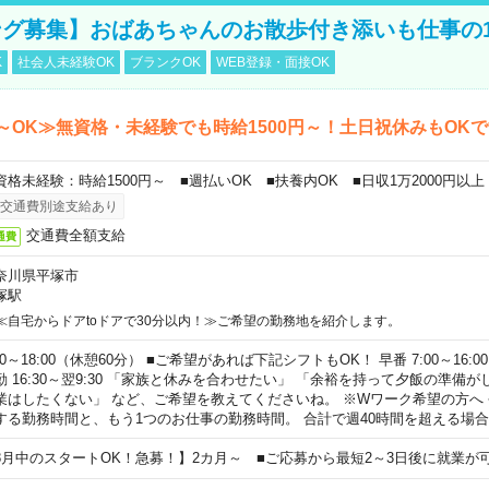
グ募集】おばあちゃんのお散歩付き添いも仕事の
K
社会人未経験OK
ブランクOK
WEB登録・面接OK
～OK≫無資格・未経験でも時給1500円～！土日祝休みもOK
資格未経験：時給1500円～ ■週払いOK ■扶養内OK ■日収1万2000円以上
交通費別途支給あり
交通費全額支給
通費
奈川県平塚市
塚駅
≪自宅からドアtoドアで30分以内！≫ご希望の勤務地を紹介します。
00～18:00（休憩60分） ■ご希望があれば下記シフトもOK！ 早番 7:00～16:00 遅
勤 16:30～翌9:30 「家族と休みを合わせたい」 「余裕を持って夕飯の準備
業はしたくない」 など、ご希望を教えてくださいね。 ※Wワーク希望の方へ
する勤務時間と、もう1つのお仕事の勤務時間。 合計で週40時間を超える場
8月中のスタートOK！急募！】2カ月～ ■ご応募から最短2～3日後に就業が