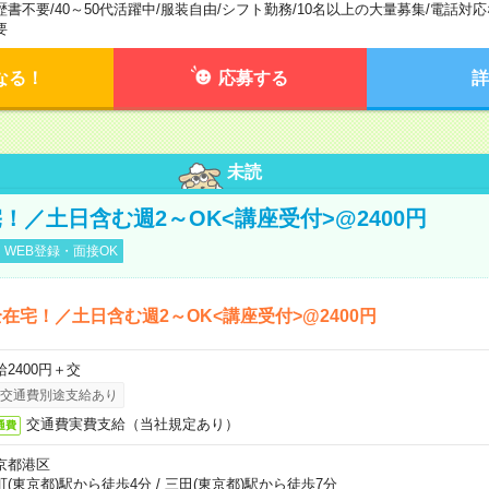
歴書不要
/
40～50代活躍中
/
服装自由
/
シフト勤務
/
10名以上の大量募集
/
電話対応
要
なる！
応募する
詳
未読
！／土日含む週2～OK<講座受付>@2400円
WEB登録・面接OK
在宅！／土日含む週2～OK<講座受付>@2400円
給2400円＋交
交通費別途支給あり
交通費実費支給（当社規定あり）
通費
京都港区
町(東京都)駅から徒歩4分
/
三田(東京都)駅から徒歩7分