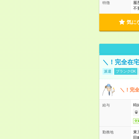
履
特徴
不
気に
＼！完全在宅
派遣
ブランクOK
＼！完全
時
給与
交
東
勤務地
田