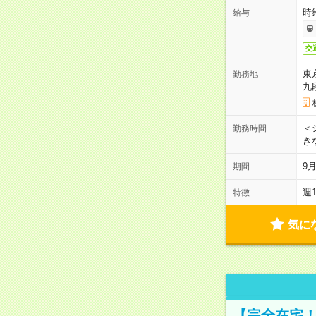
時
給与
交
東
勤務地
九
＜シ
勤務時間
き
9
期間
週
特徴
気に
【完全在宅！