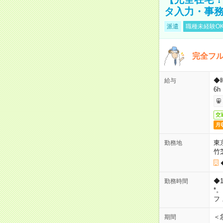
タ入力・事
派遣
職種未経験O
完全フ
◆
給与
6h
交
月
東
勤務地
竹
◆
勤務時間
*
フ
＜
期間