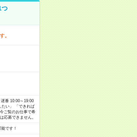
1つ
です。
番 10:00～19:00
がしたい」 「できれば
 今ご覧のお仕事で希
合は応募できません。
可能です！