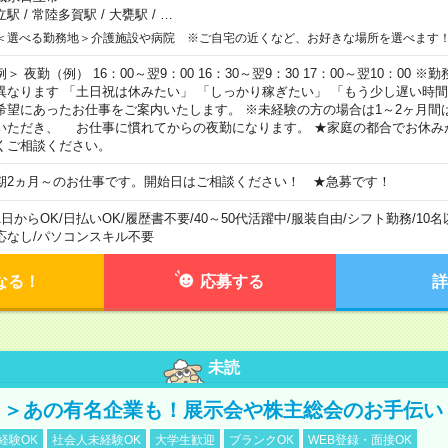
立駅
/
常陸多賀駅
/
大甕駅
/
…
＜選べる勤務地＞介護施設や病院 ※ご自宅の近くなど、お好きな場所を選べます
例＞ 夜勤（例） 16：00～翌9：00 16：30～翌9：30 17：00～翌10：00
異なります 「土日祝は休みたい」 「しっかり稼ぎたい」 「もう少し遅い時
希望にあったお仕事をご案内いたします。 ※未経験の方の場合は1～2ヶ月間
いただき、 お仕事に慣れてからの夜勤になります。 ★家庭の都合でお休み
くご相談ください。
期2ヵ月～のお仕事です。開始日はご相談ください！ ★急募です！
1日からOK
/
日払いOK
/
履歴書不要
/
40～50代活躍中
/
服装自由
/
シフト勤務
/
10
応なし
/
パソコンスキル不要
なる！
応募する
詳
未読
！＞あの有名企業も！展示会や株主総会のお手伝い
経験OK
社会人未経験OK
大学生歓迎
ブランクOK
WEB登録・面接OK