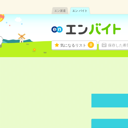
エン派遣
エン バイト
0
気になるリスト
保存した希