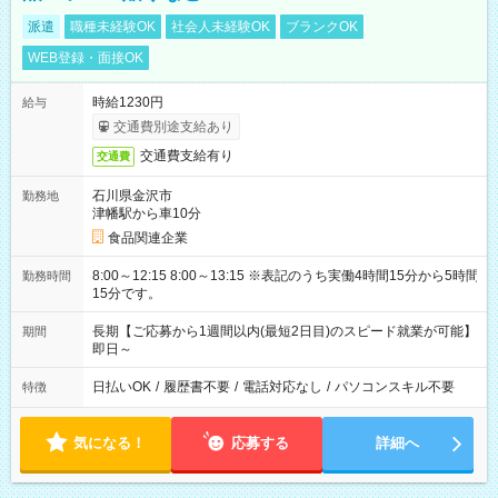
派遣
職種未経験OK
社会人未経験OK
ブランクOK
WEB登録・面接OK
時給1230円
給与
交通費別途支給あり
交通費支給有り
交通費
石川県金沢市
勤務地
津幡駅から車10分
食品関連企業
8:00～12:15 8:00～13:15 ※表記のうち実働4時間15分から5時間
勤務時間
15分です。
長期【ご応募から1週間以内(最短2日目)のスピード就業が可能】
期間
即日～
日払いOK
/
履歴書不要
/
電話対応なし
/
パソコンスキル不要
特徴
気になる！
応募する
詳細へ