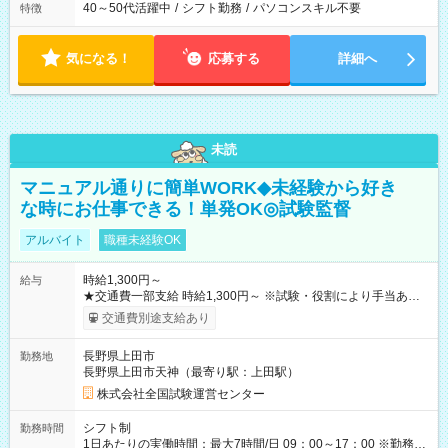
40～50代活躍中
/
シフト勤務
/
パソコンスキル不要
特徴
気になる！
応募する
詳細へ
未読
マニュアル通りに簡単WORK◆未経験から好き
な時にお仕事できる！単発OK◎試験監督
アルバイト
職種未経験OK
時給1,300円～
給与
★交通費一部支給 時給1,300円～ ※試験・役割により手当あり
※勤務回数により昇給あり 【即給（前払い）オプションあ
交通費別途支給あり
り！】 希望される場合、勤務から1週間ほどで給与の一部を受け
取れます。 ※手数料418円がかかります。 【過去試験日の収入
長野県上田市
勤務地
例】 ・河合塾模擬試験 8:30～17:30（休憩1時間） 時給1,300円
長野県上田市天神（最寄り駅：上田駅）
×8時間＝日収10,400円＋交通費 ※当日の役割により時給＋100
円の場合あり ・国家試験 7:00～13:30（休憩なし） 時給1,300
株式会社全国試験運営センター
円（役割手当＋100円）×6時間＝日収8,400円＋交通費 【試用期
間】試用期間なし
シフト制
勤務時間
1日あたりの実働時間：最大7時間/日 09：00～17：00 ※勤務時