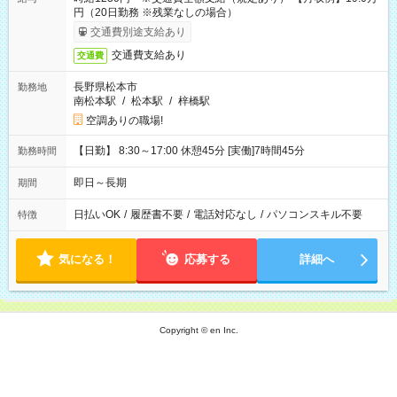
円（20日勤務 ※残業なしの場合）
交通費別途支給あり
交通費支給あり
交通費
長野県松本市
勤務地
南松本駅
/
松本駅
/
梓橋駅
空調ありの職場!
【日勤】 8:30～17:00 休憩45分 [実働]7時間45分
勤務時間
即日～長期
期間
日払いOK
/
履歴書不要
/
電話対応なし
/
パソコンスキル不要
特徴
気になる！
応募する
詳細へ
Copyright © en Inc.