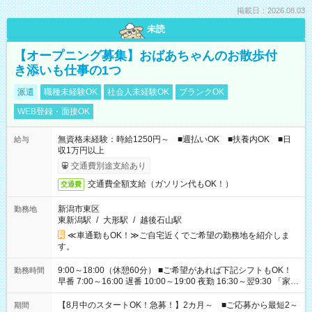
掲載日：2026.08.03
未読
【オープニング募集】おばあちゃんのお散歩付
き添いも仕事の1つ
派遣
職種未経験OK
社会人未経験OK
ブランクOK
WEB登録・面接OK
無資格未経験：時給1250円～ ■週払いOK ■扶養内OK ■日
給与
収1万円以上
交通費別途支給あり
交通費全額支給（ガソリン代もOK！）
交通費
新潟市東区
勤務地
東新潟駅
/
大形駅
/
越後石山駅
≪車通勤もOK！≫ご自宅近くでご希望の勤務地を紹介しま
す。
9:00～18:00（休憩60分） ■ご希望があれば下記シフトもOK！
勤務時間
早番 7:00～16:00 遅番 10:00～19:00 夜勤 16:30～翌9:30 「家族
と休みを合わせたい」 「余裕を持って夕飯の準備がしたい」
「できれば残業はしたくない」 など、ご希望を教えてください
【8月中のスタートOK！急募！】2カ月～ ■ご応募から最短2～
期間