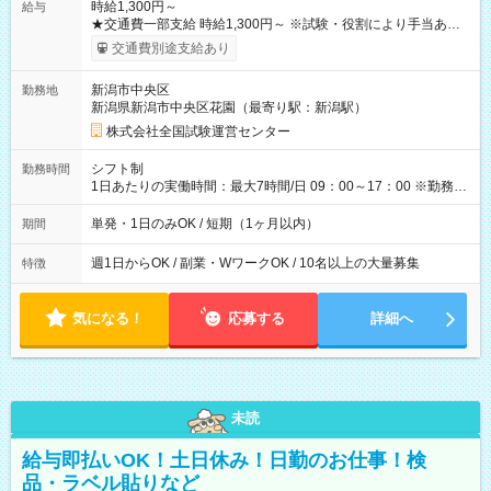
時給1,300円～
給与
★交通費一部支給 時給1,300円～ ※試験・役割により手当あり
※勤務回数により昇給あり 【即給（前払い）オプションあ
交通費別途支給あり
り！】 希望される場合、勤務から1週間ほどで給与の一部を受け
取れます。 ※手数料418円がかかります。 【過去試験日の収入
新潟市中央区
勤務地
例】 ・河合塾模擬試験 8:30～17:30（休憩1時間） 時給1,300円
新潟県新潟市中央区花園（最寄り駅：新潟駅）
×8時間＝日収10,400円＋交通費 ※当日の役割により時給＋100
円の場合あり ・国家試験 7:00～13:30（休憩なし） 時給1,300
株式会社全国試験運営センター
円（役割手当＋100円）×6時間＝日収8,400円＋交通費 【試用期
間】試用期間なし
シフト制
勤務時間
1日あたりの実働時間：最大7時間/日 09：00～17：00 ※勤務時
間は 試験により異なります。
単発・1日のみOK / 短期（1ヶ月以内）
期間
週1日からOK / 副業・WワークOK / 10名以上の大量募集
特徴
気になる！
応募する
詳細へ
未読
給与即払いOK！土日休み！日勤のお仕事！検
品・ラベル貼りなど