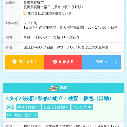
長野県長野市
勤務地
例】 ・河合塾模擬試験 8:30～17:30（休憩1時間） 時給1,300円
長野県長野市栗田（最寄り駅：長野駅）
×8時間＝日収10,400円＋交通費 ※当日の役割により時給＋100
円の場合あり ・国家試験 7:00～13:30（休憩なし） 時給1,300
株式会社全国試験運営センター
円（役割手当＋100円）×6時間＝日収8,400円＋交通費 【試用期
間】試用期間なし
シフト制
勤務時間
1日あたりの実働時間：最大7時間/日 09：00～17：00 ※勤務時
間は 試験により異なります。
単発・1日のみOK / 短期（1ヶ月以内）
期間
週1日からOK / 副業・WワークOK / 10名以上の大量募集
特徴
気になる！
応募する
詳細へ
未読
<タイパ抜群>製品の組立・検査・梱包（日勤）
派遣
職種未経験OK
社会人未経験OK
ブランクOK
WEB登録・面接OK
時給1230円 ※交通費全額支給（規定あり） 【月収例】19.0万
給与