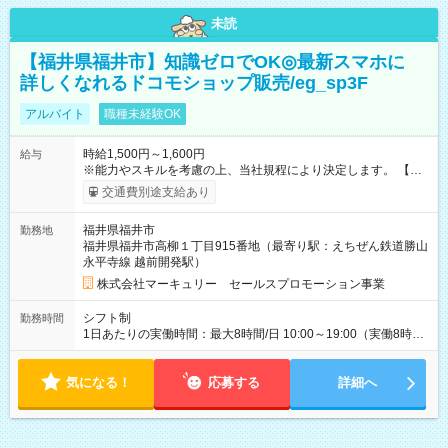
未読
【福井県福井市】知識ゼロでOK◎最新スマホに
詳しくなれるドコモショップ販売/eg_sp3F
アルバイト
職種未経験OK
時給1,500円～1,600円
給与
※能力やスキルを考慮の上、当社規程により決定します。 【試
用期間】試用期間あり 試用期間の長さ：3ヶ月 雇用形態、給与
交通費別途支給あり
は本採用時と同じです。
福井県福井市
勤務地
福井県福井市高柳１丁目915番地（最寄り駅：えちぜん鉄道勝山
永平寺線 越前開発駅）
株式会社マーキュリー セールスプロモーション事業
シフト制
勤務時間
1日あたりの実働時間：最大8時間/日 10:00～19:00（実働8時間
／休憩1時間） ※シフト制・週5日勤務
気になる！
応募する
詳細へ