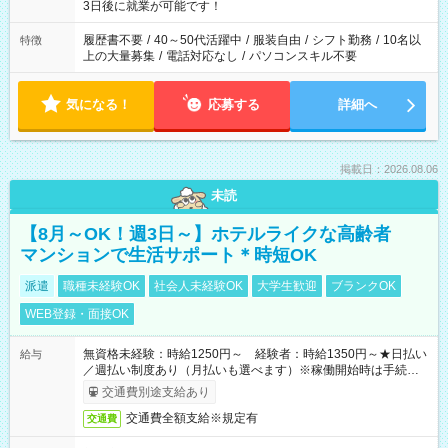
ね。 ※Wワーク希望の方へ 今ご覧のお仕事で希望する勤務時間
3日後に就業が可能です！
と、もう1つのお仕事の勤務時間。 合計で週40時間を超える場
合は応募できません。
履歴書不要
/
40～50代活躍中
/
服装自由
/
シフト勤務
/
10名以
特徴
上の大量募集
/
電話対応なし
/
パソコンスキル不要
気になる！
応募する
詳細へ
掲載日：2026.08.06
未読
【8月～OK！週3日～】ホテルライクな高齢者
マンションで生活サポート＊時短OK
派遣
職種未経験OK
社会人未経験OK
大学生歓迎
ブランクOK
WEB登録・面接OK
無資格未経験：時給1250円～ 経験者：時給1350円～★日払い
給与
／週払い制度あり（月払いも選べます）※稼働開始時は手続き完
了次第のお支払いとなります。
交通費別途支給あり
交通費全額支給※規定有
交通費