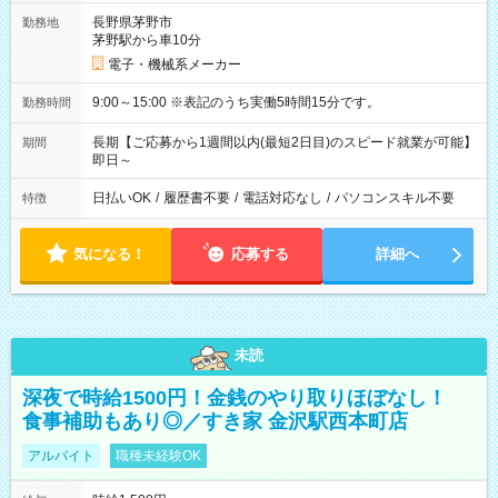
長野県茅野市
勤務地
茅野駅から車10分
電子・機械系メーカー
9:00～15:00 ※表記のうち実働5時間15分です。
勤務時間
長期【ご応募から1週間以内(最短2日目)のスピード就業が可能】
期間
即日～
日払いOK
/
履歴書不要
/
電話対応なし
/
パソコンスキル不要
特徴
気になる！
応募する
詳細へ
未読
深夜で時給1500円！金銭のやり取りほぼなし！
食事補助もあり◎／すき家 金沢駅西本町店
アルバイト
職種未経験OK