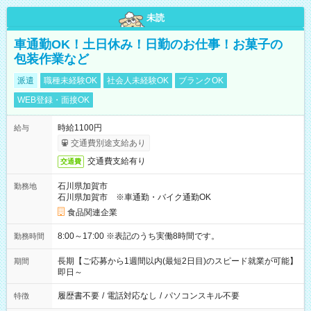
未読
車通勤OK！土日休み！日勤のお仕事！お菓子の
包装作業など
派遣
職種未経験OK
社会人未経験OK
ブランクOK
WEB登録・面接OK
時給1100円
給与
交通費別途支給あり
交通費支給有り
交通費
石川県加賀市
勤務地
石川県加賀市 ※車通勤・バイク通勤OK
食品関連企業
8:00～17:00 ※表記のうち実働8時間です。
勤務時間
長期【ご応募から1週間以内(最短2日目)のスピード就業が可能】
期間
即日～
履歴書不要
/
電話対応なし
/
パソコンスキル不要
特徴