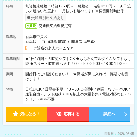
無資格未経験：時給1250円～ 経験者：時給1350円～ ★日払
給与
い／週払い制度あり（月払いも選べます）※稼働開始時は手続き
完了次第のお支払いとなります。
交通費別途支給あり
交通費支給※規定有
交通費
新潟市中央区
勤務地
新潟駅
/
白山(新潟県)駅
/
関屋(新潟県)駅
＜ご近所の老人ホームなど＞
★1日4時間～の時短シフトOK ★もちろんフルタイムシフトも可
勤務時間
能 ★スタート時間選べます 7:00～16:00 9:00～18:00 11:00～
20:00 など 残業なし！ ※Wワークの場合、他のお仕事と合わせ
週40時間超の就業はご案内できません ※法令に基づき、週20時
開始日はご相談ください！ ★職場が気に入れば、長期でも働
期間
間以上勤務は社会保険への加入対象となります ※労働者派遣法
けます！
（日雇い派遣の原則禁止）により、短時間・短期間の就業はご
案内が難しい場合があります
日払いOK
/
履歴書不要
/
40～50代活躍中
/
副業・WワークOK
/
特徴
服装自由
/
シフト勤務
/
10名以上の大量募集
/
電話対応なし
/
パ
ソコンスキル不要
気になる！
応募する
詳細へ
掲載日：2026.08.05