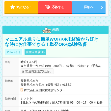
気になる！
応募する
詳細へ
未読
マニュアル通りに簡単WORK◆未経験から好き
な時にお仕事できる！単発OK◎試験監督
アルバイト
職種未経験OK
時給1,300円～
給与
★交通費一部支給 時給1,300円～ ※試験・役割により手当あり
※勤務回数により昇給あり 【即給（前払い）オプションあ
交通費別途支給あり
り！】 希望される場合、勤務から1週間ほどで給与の一部を受け
取れます。 ※手数料418円がかかります。 【過去試験日の収入
長野県松本市
勤務地
例】 ・河合塾模擬試験 8:30～17:30（休憩1時間） 時給1,300円
長野県松本市深志（最寄り駅：松本駅）
×8時間＝日収10,400円＋交通費 ※当日の役割により時給＋100
円の場合あり ・国家試験 7:00～13:30（休憩なし） 時給1,300
株式会社全国試験運営センター
円（役割手当＋100円）×6時間＝日収8,400円＋交通費 【試用期
間】試用期間なし
シフト制
勤務時間
1日あたりの実働時間：最大7時間/日 09：00～17：00 ※勤務時
間は 試験により異なります。