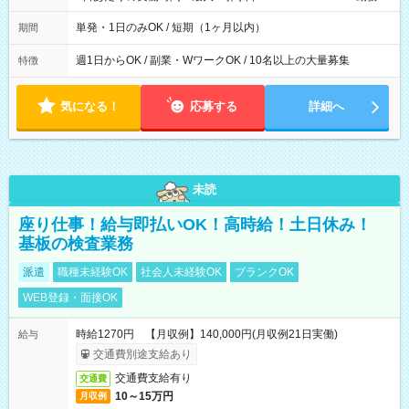
間は 試験により異なります。
単発・1日のみOK / 短期（1ヶ月以内）
期間
週1日からOK / 副業・WワークOK / 10名以上の大量募集
特徴
気になる！
応募する
詳細へ
未読
座り仕事！給与即払いOK！高時給！土日休み！
基板の検査業務
派遣
職種未経験OK
社会人未経験OK
ブランクOK
WEB登録・面接OK
時給1270円 【月収例】140,000円(月収例21日実働)
給与
交通費別途支給あり
交通費支給有り
交通費
10～15万円
月収例