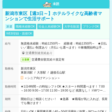
未読
新潟市東区【週3日～】ホテルライクな高齢者マ
ンションで生活サポート
派遣
職種未経験OK
社会人未経験OK
大学生歓迎
ブランクOK
WEB登録・面接OK
無資格未経験：時給1250円～ 経験者：時給1350円～ ★日払
給与
い／週払い制度あり（月払いも選べます）※稼働開始時は手続き
完了次第のお支払いとなります。
交通費別途支給あり
交通費全額支給※規定有
交通費
新潟市東区
勤務地
東新潟駅
/
大形駅
/
越後石山駅
＜シニア向けマンション＞
★1日4時間～の時短シフトOK ★スタート時間選べます！ 7:00
勤務時間
～16:00 9:00～17:00 11:00～19:00 など 残業なし！ ※Wワーク
の場合、他のお仕事と合わせ週40時間超の就業はご案内できま
せん ※法令に基づき、週20時間以上勤務は社会保険への加入対
開始日はご相談ください！ ★急募 ★職場が気に入れば、長期
期間
象となります ※労働者派遣法（日雇い派遣の原則禁止）によ
でも働けます！
り、短時間・短期間の就業はご案内が難しい場合があります
日払いOK
/
履歴書不要
/
40～50代活躍中
/
副業・WワークOK
/
特徴