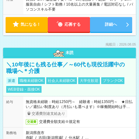
服装自由
/
シフト勤務
/
10名以上の大量募集
/
電話対応なし
/
パ
ソコンスキル不要
気になる！
応募する
詳細へ
掲載日：2026.08.05
未読
＼10年後にも残る仕事／～60代も現役活躍中の
職場へ＊介護
派遣
職種未経験OK
社会人未経験OK
大学生歓迎
ブランクOK
WEB登録・面接OK
無資格未経験：時給1250円～ 経験者：時給1350円～ ★日払
給与
い／週払い制度あり（月払いも選べます）※稼働開始時は手続き
完了次第のお支払いとなります。
交通費別途支給あり
交通費全額支給※規定有
交通費
新潟県燕市
勤務地
燕駅
/
吉田(新潟県)駅
/
分水駅
/
…