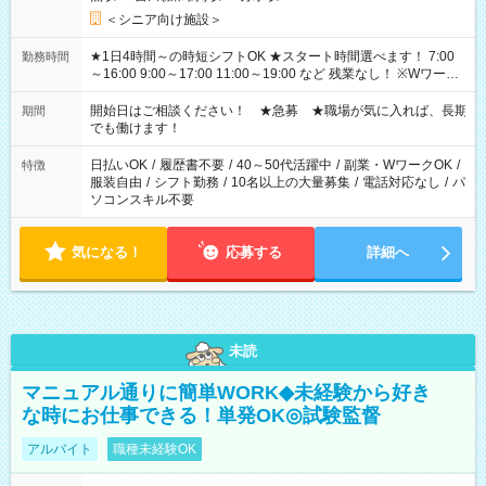
＜シニア向け施設＞
★1日4時間～の時短シフトOK ★スタート時間選べます！ 7:00
勤務時間
～16:00 9:00～17:00 11:00～19:00 など 残業なし！ ※Wワーク
の場合、他のお仕事と合わせ週40時間超の就業はご案内できま
せん ※法令に基づき、週20時間以上勤務は社会保険への加入対
開始日はご相談ください！ ★急募 ★職場が気に入れば、長期
期間
象となります ※労働者派遣法（日雇い派遣の原則禁止）によ
でも働けます！
り、短時間・短期間の就業はご案内が難しい場合があります
日払いOK
/
履歴書不要
/
40～50代活躍中
/
副業・WワークOK
/
特徴
服装自由
/
シフト勤務
/
10名以上の大量募集
/
電話対応なし
/
パ
ソコンスキル不要
気になる！
応募する
詳細へ
未読
マニュアル通りに簡単WORK◆未経験から好き
な時にお仕事できる！単発OK◎試験監督
アルバイト
職種未経験OK