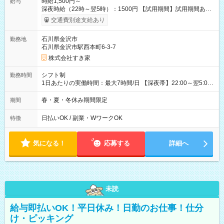
時給1,500円～
給与
深夜時給（22時～翌5時）：1500円 【試用期間】試用期間あり
試用期間の長さ：1ヶ月 雇用形態、給与は本採用時と同じです。
交通費別途支給あり
試用期間の実態は30日（※条件変更なし）ですが、切り上げで
一ヶ月とさせていただきます。 研修制度あり：15時間(研修中も
石川県金沢市
勤務地
同時給）
石川県金沢市駅西本町6-3-7
株式会社すき家
シフト制
勤務時間
1日あたりの実働時間：最大7時間/日 【深夜帯】22:00～翌5:00
週2日～・1日2h～OK◎ ※22:00から翌5:00までは18歳以上の方
のみ勤務可能です（18歳未満の深夜業務禁止のため） ★深夜で
春・夏・冬休み期間限定
期間
も安心して働けます★ すき家では、ワンオペを禁止していま
す。 必ず、2名以上での勤務を行いますので、安心して働けま
日払いOK / 副業・WワークOK
特徴
す。
気になる！
応募する
詳細へ
未読
給与即払いOK！平日休み！日勤のお仕事！仕分
け・ピッキング