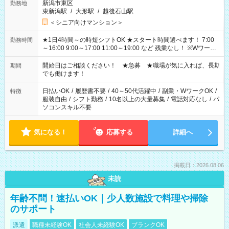
新潟市東区
勤務地
東新潟駅
/
大形駅
/
越後石山駅
＜シニア向けマンション＞
★1日4時間～の時短シフトOK ★スタート時間選べます！ 7:00
勤務時間
～16:00 9:00～17:00 11:00～19:00 など 残業なし！ ※Wワーク
の場合、他のお仕事と合わせ週40時間超の就業はご案内できま
せん ※法令に基づき、週20時間以上勤務は社会保険への加入対
開始日はご相談ください！ ★急募 ★職場が気に入れば、長期
期間
象となります ※労働者派遣法（日雇い派遣の原則禁止）によ
でも働けます！
り、短時間・短期間の就業はご案内が難しい場合があります
日払いOK
/
履歴書不要
/
40～50代活躍中
/
副業・WワークOK
/
特徴
服装自由
/
シフト勤務
/
10名以上の大量募集
/
電話対応なし
/
パ
ソコンスキル不要
気になる！
応募する
詳細へ
掲載日：2026.08.06
未読
年齢不問！速払いOK｜少人数施設で料理や掃除
のサポート
派遣
職種未経験OK
社会人未経験OK
ブランクOK