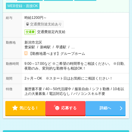
WEB登録・面接OK
時給1200円～
給与
交通費別途支給あり
交通費規定内支給
交通費
新潟市北区
勤務地
豊栄駅
/
新崎駅
/
早通駅
/
…
【勤務地選べます】グループホーム
9:00～17:00など ※ご希望の時間帯をご相談ください。 ※日勤、
勤務時間
夜勤のみ、変則的な勤務等も相談OK！
2ヶ月～OK ※スタート日はお気軽にご相談ください！
期間
履歴書不要
/
40～50代活躍中
/
服装自由
/
シフト勤務
/
10名以
特徴
上の大量募集
/
電話対応なし
/
パソコンスキル不要
気になる！
応募する
詳細へ