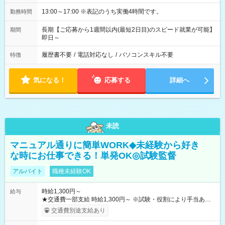
13:00～17:00 ※表記のうち実働4時間です。
勤務時間
長期【ご応募から1週間以内(最短2日目)のスピード就業が可能】
期間
即日～
履歴書不要
/
電話対応なし
/
パソコンスキル不要
特徴
気になる！
応募する
詳細へ
未読
マニュアル通りに簡単WORK◆未経験から好き
な時にお仕事できる！単発OK◎試験監督
アルバイト
職種未経験OK
時給1,300円～
給与
★交通費一部支給 時給1,300円～ ※試験・役割により手当あり
※勤務回数により昇給あり 【即給（前払い）オプションあ
交通費別途支給あり
り！】 希望される場合、勤務から1週間ほどで給与の一部を受け
取れます。 ※手数料418円がかかります。 【過去試験日の収入