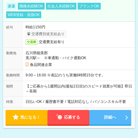
派遣
職種未経験OK
社会人未経験OK
ブランクOK
WEB登録・面接OK
時給1150円
給与
交通費別途支給あり
交通費支給有り
交通費
石川県能美郡
勤務地
美川駅～ ※車通勤・バイク通勤OK
食品関連企業
9:00～16:00 ※表記のうち実働6時間15分です。
勤務時間
【ご応募から1週間以内(最短2日目)のスピード就業が可能】即日
期間
～長期
日払いOK
/
履歴書不要
/
電話対応なし
/
パソコンスキル不要
特徴
気になる！
応募する
詳細へ