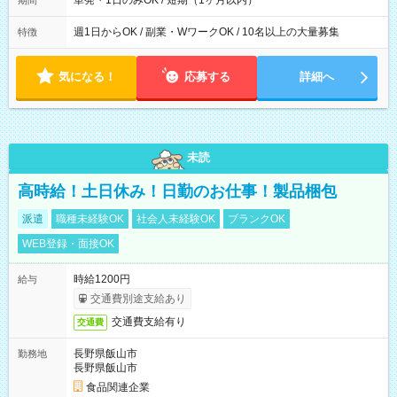
単発・1日のみOK / 短期（1ヶ月以内）
期間
週1日からOK / 副業・WワークOK / 10名以上の大量募集
特徴
気になる！
応募する
詳細へ
未読
高時給！土日休み！日勤のお仕事！製品梱包
派遣
職種未経験OK
社会人未経験OK
ブランクOK
WEB登録・面接OK
時給1200円
給与
交通費別途支給あり
交通費支給有り
交通費
長野県飯山市
勤務地
長野県飯山市
食品関連企業