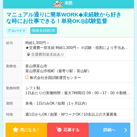
未読
マニュアル通りに簡単WORK◆未経験から好き
な時にお仕事できる！単発OK◎試験監督
アルバイト
職種未経験OK
時給1,300円～
給与
★交通費一部支給 時給1,300円～ ※試験・役割により手当あり
※勤務回数により昇給あり 【即給（前払い）オプションあ
交通費別途支給あり
り！】 希望される場合、勤務から1週間ほどで給与の一部を受け
取れます。 ※手数料418円がかかります。 【過去試験日の収入
富山県富山市
勤務地
例】 ・河合塾模擬試験 8:30～17:30（休憩1時間） 時給1,300円
富山県富山市桜町（最寄り駅：富山駅）
×8時間＝日収10,400円＋交通費 ※当日の役割により時給＋100
円の場合あり ・国家試験 7:00～13:30（休憩なし） 時給1,300
株式会社全国試験運営センター
円（役割手当＋100円）×6時間＝日収8,400円＋交通費 【試用期
間】試用期間なし
シフト制
勤務時間
1日あたりの実働時間：最大7時間/日 09：00～17：00 ※勤務時
間は 試験により異なります。
単発・1日のみOK / 短期（1ヶ月以内）
期間
週1日からOK / 副業・WワークOK / 10名以上の大量募集
特徴
気になる！
応募する
詳細へ