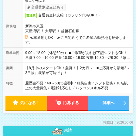
収1万円以上
交通費別途支給あり
交通費全額支給（ガソリン代もOK！）
交通費
新潟市東区
勤務地
東新潟駅
/
大形駅
/
越後石山駅
≪車通勤もOK！≫ご自宅近くでご希望の勤務地を紹介しま
す。
9:00～18:00（休憩60分） ■ご希望があれば下記シフトもOK！
勤務時間
早番 7:00～16:00 遅番 10:00～19:00 夜勤 16:30～翌9:30 「家族
と休みを合わせたい」 「余裕を持って夕飯の準備がしたい」
「できれば残業はしたくない」 など、ご希望を教えてください
【8月中のスタートOK！急募！】2カ月～ ■ご応募から最短2～
期間
ね。 ※Wワーク希望の方へ 今ご覧のお仕事で希望する勤務時間
3日後に就業が可能です！
と、もう1つのお仕事の勤務時間。 合計で週40時間を超える場
合は応募できません。
履歴書不要
/
40～50代活躍中
/
服装自由
/
シフト勤務
/
10名以
特徴
上の大量募集
/
電話対応なし
/
パソコンスキル不要
気になる！
応募する
詳細へ
掲載日：2026.08.06
未読