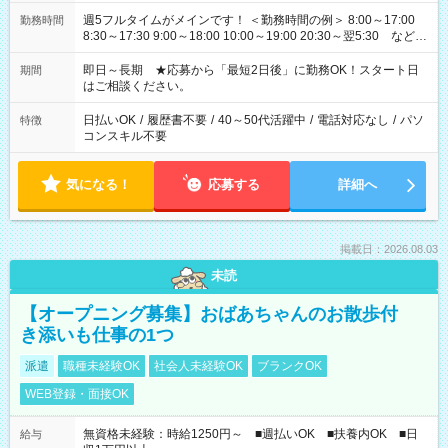
週5フルタイムがメインです！ ＜勤務時間の例＞ 8:00～17:00
勤務時間
8:30～17:30 9:00～18:00 10:00～19:00 20:30～翌5:30 など ★
その他にも勤務時間多数！ 日勤のみ、残業なし、交替制など
ご希望を教えてください！
即日～長期 ★応募から「最短2日後」に勤務OK！スタート日
期間
はご相談ください。
日払いOK
/
履歴書不要
/
40～50代活躍中
/
電話対応なし
/
パソ
特徴
コンスキル不要
気になる！
応募する
詳細へ
掲載日：2026.08.03
未読
【オープニング募集】おばあちゃんのお散歩付
き添いも仕事の1つ
派遣
職種未経験OK
社会人未経験OK
ブランクOK
WEB登録・面接OK
無資格未経験：時給1250円～ ■週払いOK ■扶養内OK ■日
給与