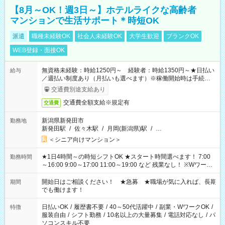
【8月～OK！週3日～】ホテルライクな高齢者
マンションで生活サポート＊時短OK
派遣
職種未経験OK
社会人未経験OK
大学生歓迎
ブランクOK
WEB登録・面接OK
無資格未経験：時給1250円～ 経験者：時給1350円～★日払い
給与
／週払い制度あり（月払いも選べます）※稼働開始時は手続き完
了次第のお支払いとなります。
交通費別途支給あり
交通費全額支給※規定有
交通費
新潟県新発田市
勤務地
新発田駅
/
佐々木駅
/
月岡(新潟県)駅
/
…
＜シニア向けマンション＞
★1日4時間～の時短シフトOK ★スタート時間選べます！ 7:00
勤務時間
～16:00 9:00～17:00 11:00～19:00 など 残業なし！ ※Wワーク
の場合、他のお仕事と合わせ週40時間超の就業はご案内できま
せん ※法令に基づき、週20時間以上勤務は社会保険への加入対
開始日はご相談ください！ ★急募 ★職場が気に入れば、長期
期間
象となります ※労働者派遣法（日雇い派遣の原則禁止）によ
でも働けます！
り、短時間・短期間の就業はご案内が難しい場合があります
日払いOK
/
履歴書不要
/
40～50代活躍中
/
副業・WワークOK
/
特徴
服装自由
/
シフト勤務
/
10名以上の大量募集
/
電話対応なし
/
パ
ソコンスキル不要