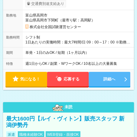
※勤務回数により昇給あり 【即給（前払い）オプションあ
交通費別途支給あり
り！】 希望される場合、勤務から1週間ほどで給与の一部を受け
取れます。 ※手数料418円がかかります。 【過去試験日の収入
富山県高岡市
勤務地
例】 ・河合塾模擬試験 8:30～17:30（休憩1時間） 時給1,300円
富山県高岡市下関町（最寄り駅：高岡駅）
×8時間＝日収10,400円＋交通費 ※当日の役割により時給＋100
円の場合あり ・国家試験 7:00～13:30（休憩なし） 時給1,300
株式会社全国試験運営センター
円（役割手当＋100円）×6時間＝日収8,400円＋交通費 【試用期
間】試用期間なし
シフト制
勤務時間
1日あたりの実働時間：最大7時間/日 09：00～17：00 ※勤務時
間は 試験により異なります。
単発・1日のみOK / 短期（1ヶ月以内）
期間
週1日からOK / 副業・WワークOK / 10名以上の大量募集
特徴
気になる！
応募する
詳細へ
未読
最大1600円【ルイ・ヴィトン】販売スタッフ 新
潟伊勢丹
派遣
職種未経験OK
WEB登録・面接OK