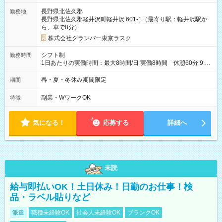
長野県北佐久郡
勤務地
長野県北佐久郡軽井沢町軽井沢 601-1（最寄り駅：軽井沢駅か
ら、車で8分）
株式会社グランバー東京ラスク
シフト制
勤務時間
1日あたりの実働時間：最大8時間/日 実働8時間 休憩60分 9:30
－18:30（予定） 週2~5日 1日6h~可 営業時間：10:00－
18:00 ※時期によって、営業時間を変更する場合があります。
春・夏・冬休み期間限定
期間
副業・WワークOK
特徴
気になる！
応募する
詳細へ
未読
給与即払いOK！土日休み！日勤のお仕事！検
品・ラベル貼りなど
派遣
職種未経験OK
社会人未経験OK
ブランクOK