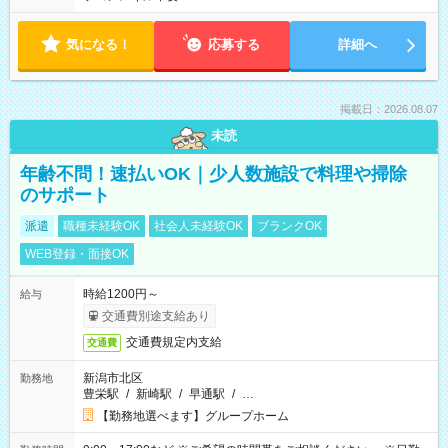
気になる！
応募する
詳細へ
掲載日：2026.08.07
未読
年齢不問！速払いOK｜少人数施設で料理や掃除
のサポート
派遣
職種未経験OK
社会人未経験OK
ブランクOK
WEB登録・面接OK
時給1200円～
給与
交通費別途支給あり
交通費規定内支給
交通費
新潟市北区
勤務地
豊栄駅
/
新崎駅
/
早通駅
/
…
【勤務地選べます】グループホーム