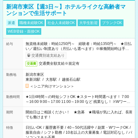
新潟市東区【週3日～】ホテルライクな高齢者マ
ンションで生活サポート
派遣
職種未経験OK
社会人未経験OK
大学生歓迎
ブランクOK
WEB登録・面接OK
無資格未経験：時給1250円～ 経験者：時給1350円～ ★日払
給与
い／週払い制度あり（月払いも選べます）※稼働開始時は手続き
完了次第のお支払いとなります。
交通費別途支給あり
交通費全額支給※規定有
交通費
新潟市東区
勤務地
東新潟駅
/
大形駅
/
越後石山駅
＜シニア向けマンション＞
★1日4時間～の時短シフトOK ★スタート時間選べます！ 7:00
勤務時間
～16:00 9:00～17:00 11:00～19:00 など 残業なし！ ※Wワーク
の場合、他のお仕事と合わせ週40時間超の就業はご案内できま
せん ※法令に基づき、週20時間以上勤務は社会保険への加入対
開始日はご相談ください！ ★急募 ★職場が気に入れば、長期
期間
象となります ※労働者派遣法（日雇い派遣の原則禁止）によ
でも働けます！
り、短時間・短期間の就業はご案内が難しい場合があります
日払いOK
/
履歴書不要
/
40～50代活躍中
/
副業・WワークOK
/
特徴
服装自由
/
シフト勤務
/
10名以上の大量募集
/
電話対応なし
/
パ
ソコンスキル不要