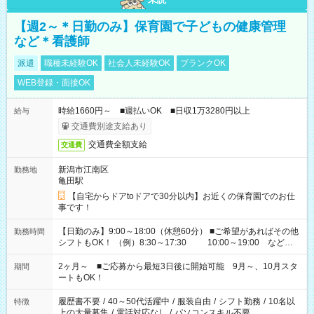
【週2～＊日勤のみ】保育園で子どもの健康管理
など＊看護師
派遣
職種未経験OK
社会人未経験OK
ブランクOK
WEB登録・面接OK
時給1660円～ ■週払いOK ■日収1万3280円以上
給与
交通費別途支給あり
交通費全額支給
交通費
新潟市江南区
勤務地
亀田駅
【自宅からドアtoドアで30分以内】お近くの保育園でのお仕
事です！
【日勤のみ】9:00～18:00（休憩60分） ■ご希望があればその他
勤務時間
シフトもOK！ （例）8:30～17:30 10:00～19:00 など
「家族とお休みを合わせたい」 「余裕を持って夕飯の準備がし
たい」 「できれば残業はしたくない」 など、ご希望があれば教
2ヶ月～ ■ご応募から最短3日後に開始可能 9月～、10月スタ
期間
えてくださいね。 ※Wワーク希望の方へ 今ご覧のお仕事で希望
ートもOK！
する勤務時間と、もう1つのお仕事の勤務時間。 合計で週40時
間を超える場合は応募できません
履歴書不要
/
40～50代活躍中
/
服装自由
/
シフト勤務
/
10名以
特徴
上の大量募集
/
電話対応なし
/
パソコンスキル不要