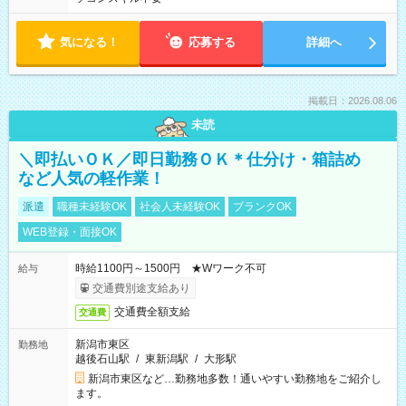
気になる！
応募する
詳細へ
掲載日：2026.08.06
未読
＼即払いＯＫ／即日勤務ＯＫ＊仕分け・箱詰め
など人気の軽作業！
派遣
職種未経験OK
社会人未経験OK
ブランクOK
WEB登録・面接OK
時給1100円～1500円 ★Wワーク不可
給与
交通費別途支給あり
交通費全額支給
交通費
新潟市東区
勤務地
越後石山駅
/
東新潟駅
/
大形駅
新潟市東区など…勤務地多数！通いやすい勤務地をご紹介し
ます。