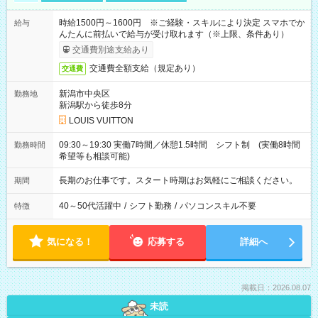
時給1500円～1600円 ※ご経験・スキルにより決定 スマホでか
給与
んたんに前払いで給与が受け取れます（※上限、条件あり）
交通費別途支給あり
交通費全額支給（規定あり）
交通費
新潟市中央区
勤務地
新潟駅から徒歩8分
LOUIS VUITTON
09:30～19:30 実働7時間／休憩1.5時間 シフト制 (実働8時間
勤務時間
希望等も相談可能)
長期のお仕事です。スタート時期はお気軽にご相談ください。
期間
40～50代活躍中
/
シフト勤務
/
パソコンスキル不要
特徴
気になる！
応募する
詳細へ
掲載日：2026.08.07
未読