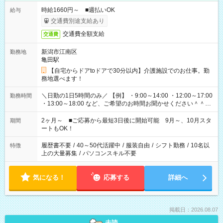
時給1660円～ ■週払いOK
給与
交通費別途支給あり
交通費全額支給
交通費
新潟市江南区
勤務地
亀田駅
【自宅からドアtoドアで30分以内】介護施設でのお仕事。勤
務地選べます！
＼日勤の1日5時間のみ／ 【例】 ・9:00～14:00 ・12:00～17:00
勤務時間
・13:00～18:00 など、ご希望のお時間お聞かせください＾＾
「家族とお休みを合わせたい」 「子どもの迎えに行きたい」
「できれば残業はしたくない」 など、ご希望があれば教えてく
2ヶ月～ ■ご応募から最短3日後に開始可能 9月～、10月スタ
期間
ださいね。 ※Wワーク希望の方へ 今ご覧のお仕事で希望する勤
ートもOK！
務時間と、もう1つのお仕事の勤務時間が 合計で週40時間を超
える場合は応募できません
履歴書不要
/
40～50代活躍中
/
服装自由
/
シフト勤務
/
10名以
特徴
上の大量募集
/
パソコンスキル不要
気になる！
応募する
詳細へ
掲載日：2026.08.07
未読