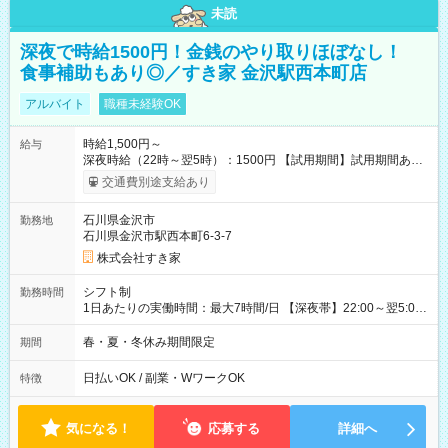
未読
深夜で時給1500円！金銭のやり取りほぼなし！
食事補助もあり◎／すき家 金沢駅西本町店
アルバイト
職種未経験OK
時給1,500円～
給与
深夜時給（22時～翌5時）：1500円 【試用期間】試用期間あり
試用期間の長さ：1ヶ月 雇用形態、給与は本採用時と同じです。
交通費別途支給あり
試用期間の実態は30日（※条件変更なし）ですが、切り上げで
一ヶ月とさせていただきます。 研修制度あり：15時間(研修中も
石川県金沢市
勤務地
同時給）
石川県金沢市駅西本町6-3-7
株式会社すき家
シフト制
勤務時間
1日あたりの実働時間：最大7時間/日 【深夜帯】22:00～翌5:00
週2日～・1日2h～OK◎ ※22:00から翌5:00までは18歳以上の方
のみ勤務可能です（18歳未満の深夜業務禁止のため） ★深夜で
春・夏・冬休み期間限定
期間
も安心して働けます★ すき家では、ワンオペを禁止していま
す。 必ず、2名以上での勤務を行いますので、安心して働けま
日払いOK / 副業・WワークOK
特徴
す。
気になる！
応募する
詳細へ