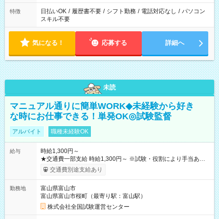
日払いOK
/
履歴書不要
/
シフト勤務
/
電話対応なし
/
パソコン
特徴
スキル不要
気になる！
応募する
詳細へ
未読
マニュアル通りに簡単WORK◆未経験から好き
な時にお仕事できる！単発OK◎試験監督
アルバイト
職種未経験OK
時給1,300円～
給与
★交通費一部支給 時給1,300円～ ※試験・役割により手当あり
※勤務回数により昇給あり 【即給（前払い）オプションあ
交通費別途支給あり
り！】 希望される場合、勤務から1週間ほどで給与の一部を受け
取れます。 ※手数料418円がかかります。 【過去試験日の収入
富山県富山市
勤務地
例】 ・河合塾模擬試験 8:30～17:30（休憩1時間） 時給1,300円
富山県富山市桜町（最寄り駅：富山駅）
×8時間＝日収10,400円＋交通費 ※当日の役割により時給＋100
円の場合あり ・国家試験 7:00～13:30（休憩なし） 時給1,300
株式会社全国試験運営センター
円（役割手当＋100円）×6時間＝日収8,400円＋交通費 【試用期