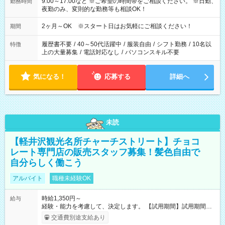
9:00～17:00など ※ご希望の時間帯をご相談ください。 ※日勤、
勤務時間
夜勤のみ、変則的な勤務等も相談OK！
2ヶ月～OK ※スタート日はお気軽にご相談ください！
期間
履歴書不要
/
40～50代活躍中
/
服装自由
/
シフト勤務
/
10名以
特徴
上の大量募集
/
電話対応なし
/
パソコンスキル不要
気になる！
応募する
詳細へ
未読
【軽井沢観光名所チャーチストリート】チョコ
レート専門店の販売スタッフ募集！髪色自由で
自分らしく働こう
アルバイト
職種未経験OK
時給1,350円～
給与
経験・能力を考慮して、決定します。 【試用期間】試用期間あ
り 試用期間の長さ：3ヶ月 雇用形態、給与は本採用時と同じで
交通費別途支給あり
す。