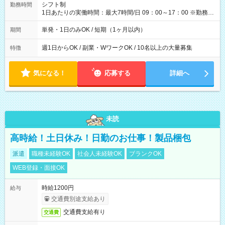
間】試用期間なし
シフト制
勤務時間
1日あたりの実働時間：最大7時間/日 09：00～17：00 ※勤務時
間は 試験により異なります。
単発・1日のみOK / 短期（1ヶ月以内）
期間
週1日からOK / 副業・WワークOK / 10名以上の大量募集
特徴
気になる！
応募する
詳細へ
未読
高時給！土日休み！日勤のお仕事！製品梱包
派遣
職種未経験OK
社会人未経験OK
ブランクOK
WEB登録・面接OK
時給1200円
給与
交通費別途支給あり
交通費支給有り
交通費