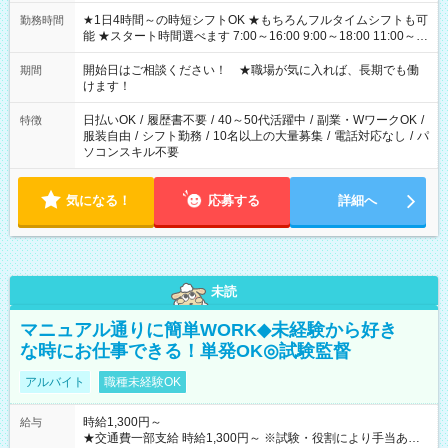
★1日4時間～の時短シフトOK ★もちろんフルタイムシフトも可
勤務時間
能 ★スタート時間選べます 7:00～16:00 9:00～18:00 11:00～
20:00 など 残業なし！ ※Wワークの場合、他のお仕事と合わせ
週40時間超の就業はご案内できません ※法令に基づき、週20時
開始日はご相談ください！ ★職場が気に入れば、長期でも働
期間
間以上勤務は社会保険への加入対象となります ※労働者派遣法
けます！
（日雇い派遣の原則禁止）により、短時間・短期間の就業はご
案内が難しい場合があります
日払いOK
/
履歴書不要
/
40～50代活躍中
/
副業・WワークOK
/
特徴
服装自由
/
シフト勤務
/
10名以上の大量募集
/
電話対応なし
/
パ
ソコンスキル不要
気になる！
応募する
詳細へ
未読
マニュアル通りに簡単WORK◆未経験から好き
な時にお仕事できる！単発OK◎試験監督
アルバイト
職種未経験OK
時給1,300円～
給与
★交通費一部支給 時給1,300円～ ※試験・役割により手当あり