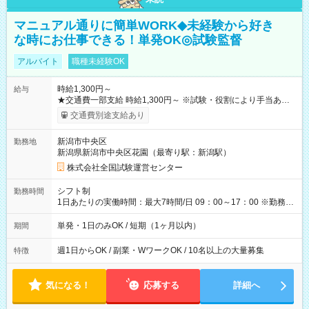
マニュアル通りに簡単WORK◆未経験から好き
な時にお仕事できる！単発OK◎試験監督
アルバイト
職種未経験OK
時給1,300円～
給与
★交通費一部支給 時給1,300円～ ※試験・役割により手当あり
※勤務回数により昇給あり 【即給（前払い）オプションあ
交通費別途支給あり
り！】 希望される場合、勤務から1週間ほどで給与の一部を受け
取れます。 ※手数料418円がかかります。 【過去試験日の収入
新潟市中央区
勤務地
例】 ・河合塾模擬試験 8:30～17:30（休憩1時間） 時給1,300円
新潟県新潟市中央区花園（最寄り駅：新潟駅）
×8時間＝日収10,400円＋交通費 ※当日の役割により時給＋100
円の場合あり ・国家試験 7:00～13:30（休憩なし） 時給1,300
株式会社全国試験運営センター
円（役割手当＋100円）×6時間＝日収8,400円＋交通費 【試用期
間】試用期間なし
シフト制
勤務時間
1日あたりの実働時間：最大7時間/日 09：00～17：00 ※勤務時
間は 試験により異なります。
単発・1日のみOK / 短期（1ヶ月以内）
期間
週1日からOK / 副業・WワークOK / 10名以上の大量募集
特徴
気になる！
応募する
詳細へ