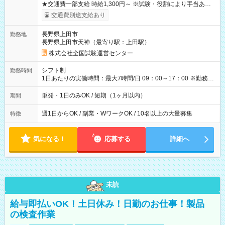
★交通費一部支給 時給1,300円～ ※試験・役割により手当あり
※勤務回数により昇給あり 【即給（前払い）オプションあ
交通費別途支給あり
り！】 希望される場合、勤務から1週間ほどで給与の一部を受け
取れます。 ※手数料418円がかかります。 【過去試験日の収入
長野県上田市
勤務地
例】 ・河合塾模擬試験 8:30～17:30（休憩1時間） 時給1,300円
長野県上田市天神（最寄り駅：上田駅）
×8時間＝日収10,400円＋交通費 ※当日の役割により時給＋100
円の場合あり ・国家試験 7:00～13:30（休憩なし） 時給1,300
株式会社全国試験運営センター
円（役割手当＋100円）×6時間＝日収8,400円＋交通費 【試用期
間】試用期間なし
シフト制
勤務時間
1日あたりの実働時間：最大7時間/日 09：00～17：00 ※勤務時
間は 試験により異なります。
単発・1日のみOK / 短期（1ヶ月以内）
期間
週1日からOK / 副業・WワークOK / 10名以上の大量募集
特徴
気になる！
応募する
詳細へ
未読
給与即払いOK！土日休み！日勤のお仕事！製品
の検査作業