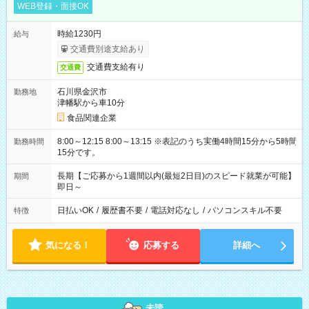
WEB登録・面接OK
時給1230円
給与
交通費別途支給あり
交通費支給有り
交通費
石川県金沢市
勤務地
津幡駅から車10分
食品関連企業
8:00～12:15 8:00～13:15 ※表記のうち実働4時間15分から5時間
勤務時間
15分です。
長期【ご応募から1週間以内(最短2日目)のスピード就業が可能】
期間
即日～
日払いOK
/
履歴書不要
/
電話対応なし
/
パソコンスキル不要
特徴
気になる！
応募する
詳細へ
未読