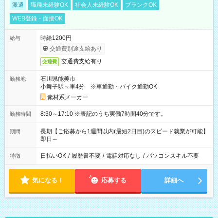
派遣
職種未経験OK
社会人未経験OK
ブランクOK
WEB登録・面接OK
時給1200円
給与
交通費別途支給あり
交通費支給有り
交通費
石川県能美市
勤務地
小舞子駅～車4分 ※車通勤・バイク通勤OK
素材系メーカー
8:30～17:10 ※表記のうち実働7時間40分です。
勤務時間
長期【ご応募から1週間以内(最短2日目)のスピード就業が可能】
期間
即日～
日払いOK
/
履歴書不要
/
電話対応なし
/
パソコンスキル不要
特徴
気になる！
応募する
詳細へ