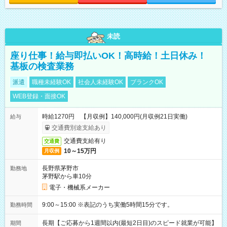
未読
座り仕事！給与即払いOK！高時給！土日休み！
基板の検査業務
派遣
職種未経験OK
社会人未経験OK
ブランクOK
WEB登録・面接OK
時給1270円 【月収例】140,000円(月収例21日実働)
給与
交通費別途支給あり
交通費支給有り
交通費
10～15万円
月収例
長野県茅野市
勤務地
茅野駅から車10分
電子・機械系メーカー
9:00～15:00 ※表記のうち実働5時間15分です。
勤務時間
長期【ご応募から1週間以内(最短2日目)のスピード就業が可能】
期間