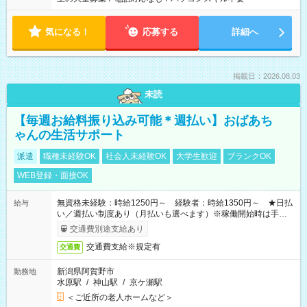
気になる！
応募する
詳細へ
掲載日：2026.08.03
未読
【毎週お給料振り込み可能＊週払い】おばあち
ゃんの生活サポート
派遣
職種未経験OK
社会人未経験OK
大学生歓迎
ブランクOK
WEB登録・面接OK
無資格未経験：時給1250円～ 経験者：時給1350円～ ★日払
給与
い／週払い制度あり（月払いも選べます）※稼働開始時は手続き
完了次第のお支払いとなります。
交通費別途支給あり
交通費支給※規定有
交通費
新潟県阿賀野市
勤務地
水原駅
/
神山駅
/
京ケ瀬駅
＜ご近所の老人ホームなど＞