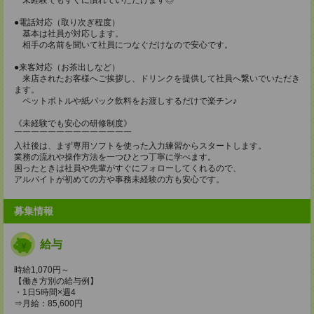
●電話対応（取り次ぎ程度）
基本は社員が対応します。
相手の名前を聞いて社員につなぐだけなので安心です。
●来客対応（お茶出しなど）
来店されたお客様へご挨拶し、ドリンクを提供して社員へ繋いでいただき
ます。
ペットボトルや紙パック飲料をお渡しするだけで楽チン♪
《未経験でも安心の研修制度》
￣￣￣￣￣￣￣￣￣￣￣￣￣￣
入社後は、まず専用ソフトを使った入力練習からスタートします。
業務の流れや操作方法を一つひとつ丁寧に学べます。
困ったときは社員や先輩がすぐにフォローしてくれるので、
アルバイトが初めての方や事務未経験の方も安心です。
募集情報
給与
時給1,070円～
【働き方別の給与例】
・1日5時間×週4
⇒月給：85,600円