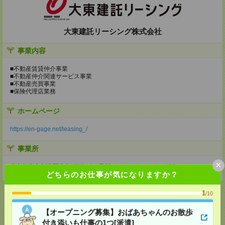
大東建託リーシング株式会社
事業内容
■不動産賃貸仲介事業
■不動産仲介関連サービス事業
■不動産売買事業
■保険代理店業務
ホームページ
https://en-gage.net/leasing_/
事業所
×
東京都東京都港区港南2丁目16-1品川イーストワンタワー17F
どちらのお仕事が気になりますか？
1
/10
【オープニング募集】おばあちゃんのお散歩
応募ページへ
付き添いも仕事の1つ[派遣]