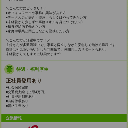
＼こんな方にピッタリ！／
●オフィスワークや事務に興味がある方
●データ入力が好き・得意、もしくはやってみたい方
●未経験から少しずつ事務スキルを身につけたい方
●扶養控除内で働きたい方
●家庭や学業と両立しながら勤務したい方
＼こんな方が活躍中です！／
主婦さんが多数活躍中で、家庭と両立しながら安心して働ける環境です。
職場は和気あいあいとした雰囲気で、仲間同士のサポートもあり、
未経験からでもすぐに馴染めます^^
待遇・福利厚生
正社員登用あり
■社会保険完備
■交通費支給（上限4万円）
■社員登用制度あり
■有給休暇あり
■資格手当あり
企業情報