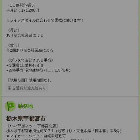
・1日8時間×週5
⇒月給：171,200円
☆ライフスタイルに合わせて柔軟に働けます！
《昇給》
あり※会社業績による
《賞与》
年2回あり※会社業績による
《プラスで支給される手当》
●交通費(上限月4万円)
●資格手当(宅地建物取引士：1万円/月)
【試用期間】試用期間なし
交通費別途支給あり
勤務地
栃木県宇都宮市
【いい部屋ネット 宇都宮北店】
栃木県宇都宮市海道町817‐1（最寄り駅：東北本線「岡本駅」車6分）
★マイカー・バイク・自転車通勤可