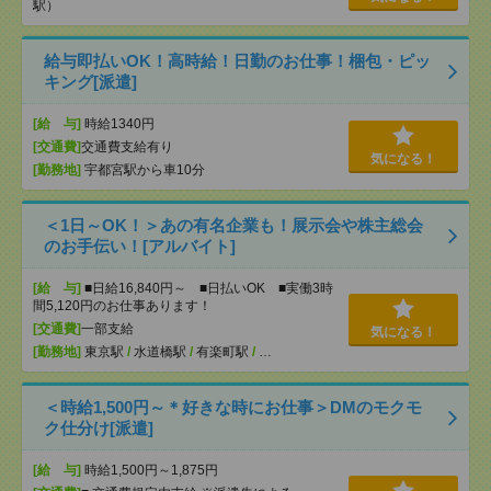
駅）
給与即払いOK！高時給！日勤のお仕事！梱包・ピッ
キング[派遣]
[給 与]
時給1340円
[交通費]
交通費支給有り
気になる！
[勤務地]
宇都宮駅から車10分
＜1日～OK！＞あの有名企業も！展示会や株主総会
のお手伝い！[アルバイト]
[給 与]
■日給16,840円～ ■日払いOK ■実働3時
間5,120円のお仕事あります！
[交通費]
一部支給
気になる！
[勤務地]
東京駅
/
水道橋駅
/
有楽町駅
/
…
＜時給1,500円～＊好きな時にお仕事＞DMのモクモ
ク仕分け[派遣]
[給 与]
時給1,500円～1,875円