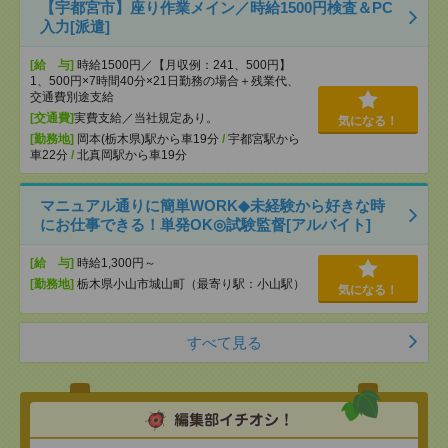
【宇都宮市】座り作業メイン／時給1500円検査＆PC
入力[派遣]
[給 与]
時給1500円／【月収例：241、500円】
1、500円×7時間40分×21日勤務の場合＋残業代、
交通費別途支給
[交通費]
実費支給／当社規定あり。
気になる！
[勤務地]
岡本(栃木県)駅から車19分
/
宇都宮駅から
車22分
/
北真岡駅から車19分
マニュアル通りに簡単WORK◆未経験から好きな時
にお仕事できる！単発OK◎試験監督[アルバイト]
[給 与]
時給1,300円～
[勤務地]
栃木県小山市城山町（最寄り駅：小山駅）
気になる！
すべて見る