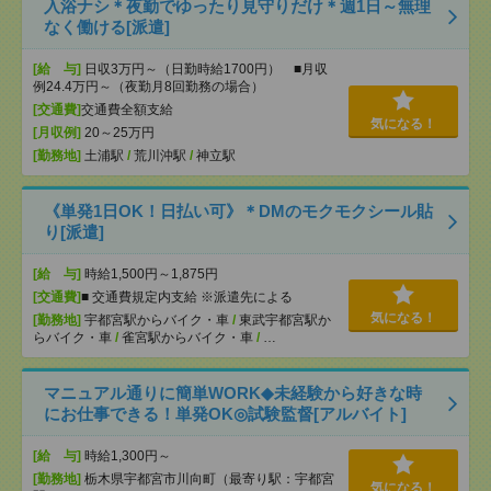
入浴ナシ＊夜勤でゆったり見守りだけ＊週1日～無理
なく働ける[派遣]
[給 与]
日収3万円～（日勤時給1700円） ■月収
例24.4万円～（夜勤月8回勤務の場合）
[交通費]
交通費全額支給
気になる！
[月収例]
20～25万円
[勤務地]
土浦駅
/
荒川沖駅
/
神立駅
《単発1日OK！日払い可》＊DMのモクモクシール貼
り[派遣]
[給 与]
時給1,500円～1,875円
[交通費]
■ 交通費規定内支給 ※派遣先による
気になる！
[勤務地]
宇都宮駅からバイク・車
/
東武宇都宮駅か
らバイク・車
/
雀宮駅からバイク・車
/
…
マニュアル通りに簡単WORK◆未経験から好きな時
にお仕事できる！単発OK◎試験監督[アルバイト]
[給 与]
時給1,300円～
[勤務地]
栃木県宇都宮市川向町（最寄り駅：宇都宮
気になる！