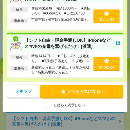
無資格未経験：時給1300円～ ■週払
給与
いOK ■扶養内OK ■日収1万400円
気になる！
以上
宇都宮駅 / 雀宮駅 / 岡本(栃木県)駅 / …
気になる!
勤務地
あなたの閲覧履歴からの
【シフト自由・現金手渡しOK】iPhoneなど
おすすめ
スマホの充電を繋げるだけ！[派遣]
時給1414円～ ▼日払いOK（規定あ
給与
り） ■初勤務手当あり ※規定によ
る
新宿駅から徒歩 / 新宿三丁目駅から徒
気になる!
勤務地
【オープニング募集】おばあちゃんのお散歩付き添
歩 / 高田馬場駅から徒歩 / …
いも仕事の1つ[派遣]
[給 与]
無資格未経験：時給1300円～ ■週払い
スキップ
どちらも気になる！
OK ■扶養内OK ■日収1万400円以上
[交通費]
交通費全額支給（ガソリン代もOK！）
気になる！
[勤務地]
宇都宮駅
/
雀宮駅
/
岡本(栃木県)駅
/
…
しばらく表示しない
【シフト自由・現金手渡しOK】iPhoneなどスマホの
充電を繋げるだけ！[派遣]