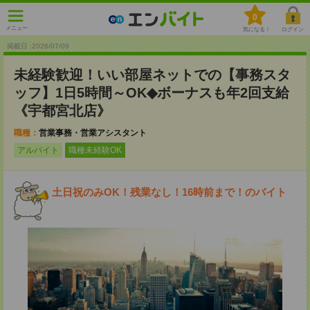
0
メニュー
気になる！
ログイン
掲載日 :2026
/
07
/
09
未経験歓迎！いい部屋ネットでの【事務スタ
ッフ】1日5時間～OK◆ボーナスも年2回支給
《宇都宮北店》
職種：
営業事務・営業アシスタント
アルバイト
職種未経験OK
土日祝のみOK！残業なし！16時前まで！のバイト