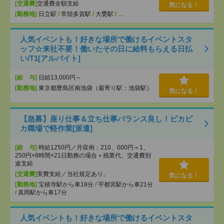
[交通費]
交通費全額支給
気になる！
[勤務地]
日立駅
/
常陸多賀駅
/
大甕駅
/
…
人気イベントも！好きな場所で働けるイベントスタ
ッフ☆来社不要！働いたその日に給料もらえる日払
い/T1[アルバイト]
[給 与]
日給13,000円～
[勤務地]
東京都豊島区南池袋（最寄り駅：池袋駅）
気になる！
【急募】座り仕事＆立ち仕事バランス良し！ピカピ
カ職場で軽作業[派遣]
[給 与]
時給1250円／月収例：210、000円＝1、
250円×8時間×21日勤務の場合＋残業代、交通費別
途支給
[交通費]
実費支給／当社規定あり。
気になる！
[勤務地]
宝積寺駅から車18分
/
宇都宮駅から車21分
/
真岡駅から車17分
人気イベントも！好きな場所で働けるイベントスタ