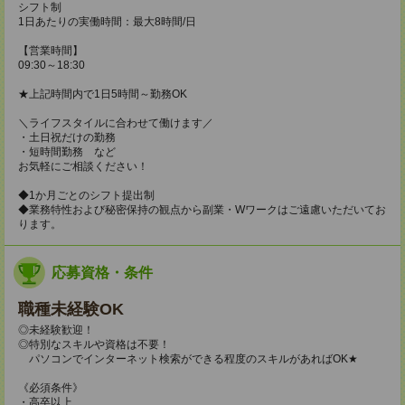
シフト制
1日あたりの実働時間：最大8時間/日
【営業時間】
09:30～18:30
★上記時間内で1日5時間～勤務OK
＼ライフスタイルに合わせて働けます／
・土日祝だけの勤務
・短時間勤務 など
お気軽にご相談ください！
◆1か月ごとのシフト提出制
◆業務特性および秘密保持の観点から副業・Wワークはご遠慮いただいてお
ります。
応募資格・条件
職種未経験OK
◎未経験歓迎！
◎特別なスキルや資格は不要！
パソコンでインターネット検索ができる程度のスキルがあればOK★
《必須条件》
・高卒以上