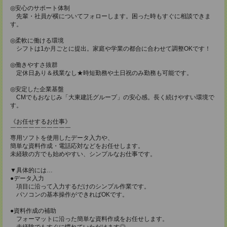
◎安心のサポート体制
先輩・社員が横についてフォローします。困った時もすぐに相談できま
す。
◎柔軟に働ける環境
シフトは1か月ごとに提出。家庭や学業の都合に合わせて調整OKです！
◎働きやすさ抜群
定休日あり＆残業なし★時短勤務や土日祝のみ勤務も可能です。
◎安定した企業基盤
CMでもおなじみ「大東建託グループ」の安心感。長く続けやすい環境で
す。
《お任せするお仕事》
￣￣￣￣￣￣￣￣￣￣
専用ソフトを使用したデータ入力や、
簡単な資料作成・電話応対などをお任せします。
未経験の方でも始めやすい、シンプルなお仕事です。
▼具体的には…
●データ入力
項目に沿って入力するだけのシンプル作業です。
パソコンの基本操作ができればOKです。
●資料作成の補助
フォーマットに沿った簡単な資料作成をお任せします。
未経験でもすぐに慣れていただけます◎