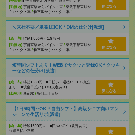
[交通費]
■ 交通費規定内支給 ※派遣先による
気になる！
[勤務地]
宇都宮駅からバイク・車
/
東武宇都宮駅か
らバイク・車
/
雀宮駅からバイク・車
/
…
＼来社不要／単発1日OK＊DMの仕分け[派遣]
[給 与]
時給1,500円～1,875円
[勤務地]
宇都宮駅からバイク・車
/
東武宇都宮駅か
気になる！
らバイク・車
/
雀宮駅からバイク・車
/
…
短時間シフトあり！WEBでサクッと登録OK＊クッキ
ーなどの仕分け[派遣]
[給 与]
時給1500円 ■日払い・週払いOK！(規定
あり) ■現金日払いもOK(規定あり)
気になる！
[勤務地]
新宿駅
/
新宿三丁目駅
【1日5時間～OK＊自由シフト】高級シニア向けマン
ションで生活サポ[派遣]
[給 与]
時給1500円～ ■日払いOK（規定あり）
※即日払い不可