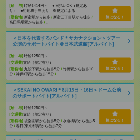
[給 与]
時給1414円～ ▼日払いOK（規定あ
り） ■初勤務手当あり ※規定による
[勤務地]
新宿駅から徒歩
/
新宿三丁目駅から徒歩
/
気になる！
高田馬場駅から徒歩
/
…
＜日本を代表するバンド＊サカナクション＞ツアー
公演のサポートバイト＠日本武道館[アルバイト]
[給 与]
時給1250円～
[交通費]
支給（規定有り）
気になる！
[勤務地]
九段下駅から徒歩5分
/
竹橋駅から徒歩10
分
/
神保町駅から徒歩15分
/
…
＜SEKAI NO OWARI＊8月15日・16日＞ドーム公演
のサポートバイト[アルバイト]
[給 与]
時給1250円～
[交通費]
支給（規定有り）
気になる！
[勤務地]
後楽園駅から徒歩5分
/
水道橋駅から徒歩5
分
/
春日(東京都)駅から徒歩7分