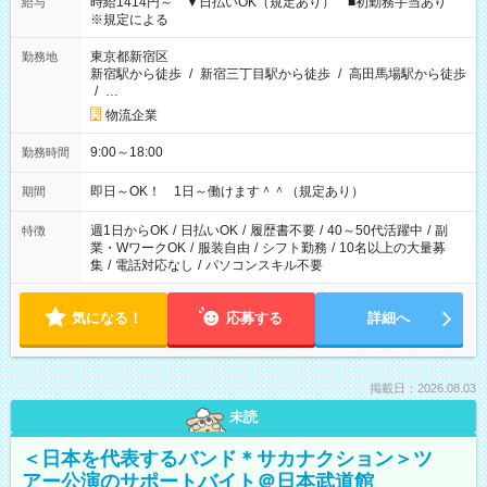
時給1414円～ ▼日払いOK（規定あり） ■初勤務手当あり
給与
※規定による
東京都新宿区
勤務地
新宿駅から徒歩
/
新宿三丁目駅から徒歩
/
高田馬場駅から徒歩
/
…
物流企業
9:00～18:00
勤務時間
即日～OK！ 1日～働けます＾＾（規定あり）
期間
週1日からOK
/
日払いOK
/
履歴書不要
/
40～50代活躍中
/
副
特徴
業・WワークOK
/
服装自由
/
シフト勤務
/
10名以上の大量募
集
/
電話対応なし
/
パソコンスキル不要
気になる！
応募する
詳細へ
掲載日：2026.08.03
未読
＜日本を代表するバンド＊サカナクション＞ツ
アー公演のサポートバイト＠日本武道館