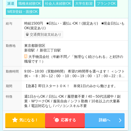
派遣
職種未経験OK
社会人未経験OK
大学生歓迎
ブランクOK
WEB登録・面接OK
時給1500円 ■日払い・週払いOK！(規定あり) ■現金日払いも
給与
OK(規定あり)
交通費別途支給あり
東京都新宿区
勤務地
新宿駅
/
新宿三丁目駅
大手物流会社（年齢不問／「無理なく続けられる」と好評の
職場です！）
9:00～18:00（実動8時間） 希望の時間帯を選べます！ ＜シフト
勤務時間
例＞ ・8：30～12：00 ・10：00～19：00 ・17：00～22：00
・13：00～22：00 ・22：00～翌6：00 など
【急募】即日スタートＯＫ！ 単発1日のみから働けます。
期間
週1日からOK
/
日払いOK
/
履歴書不要
/
40～50代活躍中
/
副
特徴
業・WワークOK
/
服装自由
/
シフト勤務
/
10名以上の大量募
集
/
電話対応なし
/
パソコンスキル不要
気になる！
応募する
詳細へ