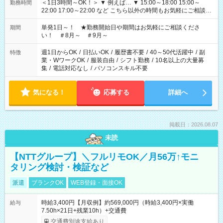
＜1日3時間～OK！＞ ▼ 例えば… ▼ 15:00～18:00 15:00～
勤務時間
22:00 17:00～22:00 など こちら以外の時間もお気軽にご相談く
ださい！
単発1日～！ ★勤務開始日や期間はお気軽にご相談くださ
期間
い！ ＃8月～ ＃9月～
週1日からOK
/
日払いOK
/
履歴書不要
/
40～50代活躍中
/
副
特徴
業・WワークOK
/
服装自由
/
シフト勤務
/
10名以上の大量募
集
/
電話対応なし
/
パソコンスキル不要
気になる！
応募する
詳細へ
掲載日：2026.08.07
未読
【NTTグループ】＼フルリモOK／月56万↑モニ
タリング検討・検証など
派遣
ブランクOK
WEB登録・面接OK
時給3,400円【月収例】約569,000円（時給3,400円×実働
給与
7.50h×21日+残業10h）+交通費
交通費別途支給あり