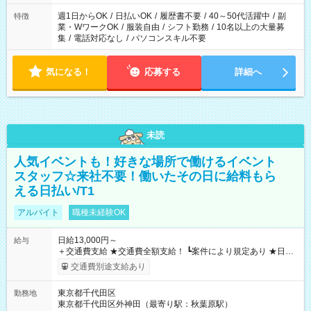
週1日からOK
/
日払いOK
/
履歴書不要
/
40～50代活躍中
/
副
特徴
業・WワークOK
/
服装自由
/
シフト勤務
/
10名以上の大量募
集
/
電話対応なし
/
パソコンスキル不要
気になる！
応募する
詳細へ
未読
人気イベントも！好きな場所で働けるイベント
スタッフ☆来社不要！働いたその日に給料もら
える日払い/T1
アルバイト
職種未経験OK
日給13,000円～
給与
＋交通費支給 ★交通費全額支給！ ┗案件により規定あり ★日払
いOK！（規定あり） ┗働いたその日に現金GET♪ お仕事後はコ
交通費別途支給あり
ンビニATMから 日払い分を引き落とせます！ 【試用期間】試
用期間なし
東京都千代田区
勤務地
東京都千代田区外神田（最寄り駅：秋葉原駅）