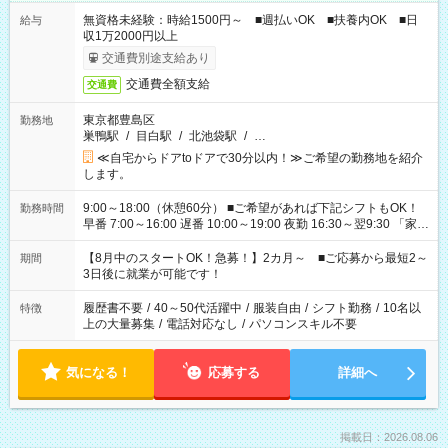
無資格未経験：時給1500円～ ■週払いOK ■扶養内OK ■日
給与
収1万2000円以上
交通費別途支給あり
交通費全額支給
交通費
東京都豊島区
勤務地
巣鴨駅
/
目白駅
/
北池袋駅
/
…
≪自宅からドアtoドアで30分以内！≫ご希望の勤務地を紹介
します。
9:00～18:00（休憩60分） ■ご希望があれば下記シフトもOK！
勤務時間
早番 7:00～16:00 遅番 10:00～19:00 夜勤 16:30～翌9:30 「家族
と休みを合わせたい」 「余裕を持って夕飯の準備がしたい」
「できれば残業はしたくない」 など、ご希望を教えてください
【8月中のスタートOK！急募！】2カ月～ ■ご応募から最短2～
期間
ね。 ※Wワーク希望の方へ 今ご覧のお仕事で希望する勤務時間
3日後に就業が可能です！
と、もう1つのお仕事の勤務時間。 合計で週40時間を超える場
合は応募できません。
履歴書不要
/
40～50代活躍中
/
服装自由
/
シフト勤務
/
10名以
特徴
上の大量募集
/
電話対応なし
/
パソコンスキル不要
気になる！
応募する
詳細へ
掲載日：2026.08.06