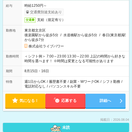
時給1250円～
給与
交通費別途支給あり
支給（規定有り）
交通費
東京都文京区
勤務地
後楽園駅から徒歩5分
/
水道橋駅から徒歩5分
/
春日(東京都)駅
から徒歩7分
株式会社ライブパワー
＜シフト例＞ 7:00～23:00 13:30～22:00 上記の時間から好きな
勤務時間
時間を選べます！ ※時間は変更となる可能性があります
8月15日・16日
期間
週1日からOK
/
履歴書不要
/
副業・WワークOK
/
シフト勤務
/
特徴
電話対応なし
/
パソコンスキル不要
気になる！
応募する
詳細へ
掲載日：2026.08.04
未読