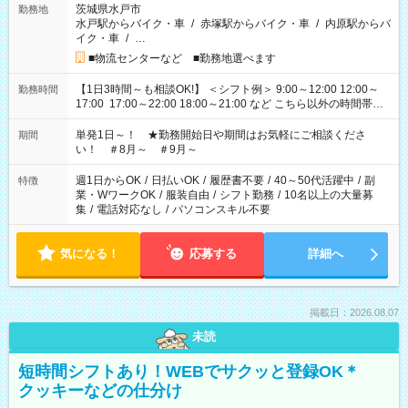
茨城県水戸市
勤務地
水戸駅からバイク・車
/
赤塚駅からバイク・車
/
内原駅からバ
イク・車
/
…
■物流センターなど ■勤務地選べます
【1日3時間～も相談OK!】 ＜シフト例＞ 9:00～12:00 12:00～
勤務時間
17:00 17:00～22:00 18:00～21:00 など こちら以外の時間帯も
お気軽にご相談ください！
単発1日～！ ★勤務開始日や期間はお気軽にご相談くださ
期間
い！ ＃8月～ ＃9月～
週1日からOK
/
日払いOK
/
履歴書不要
/
40～50代活躍中
/
副
特徴
業・WワークOK
/
服装自由
/
シフト勤務
/
10名以上の大量募
集
/
電話対応なし
/
パソコンスキル不要
気になる！
応募する
詳細へ
掲載日：2026.08.07
未読
短時間シフトあり！WEBでサクッと登録OK＊
クッキーなどの仕分け