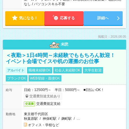
なし
/
パソコンスキル不要
気になる！
応募する
詳細へ
掲載日：2026.08.05
未読
＜夜勤＞1日4時間～未経験でももちろん歓迎！
イベント会場でイスや机の運搬のお仕事
アルバイト
職種未経験OK
社会人未経験OK
大学生歓迎
ブランクOK
WEB登録・面接OK
日給：12500円～ 半日：5000円～ ■日払いOK！
給与
交通費別途支給あり
交通費規定支給
交通費
東京都千代田区
勤務地
秋葉原駅
/
神保町駅
/
麹町駅
/
…
オフィス・学校など