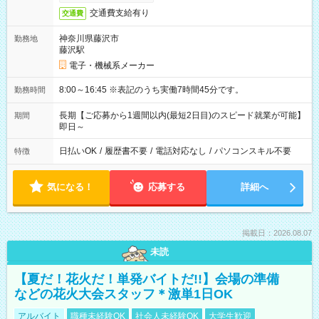
交通費支給有り
交通費
神奈川県藤沢市
勤務地
藤沢駅
電子・機械系メーカー
8:00～16:45 ※表記のうち実働7時間45分です。
勤務時間
長期【ご応募から1週間以内(最短2日目)のスピード就業が可能】
期間
即日～
日払いOK
/
履歴書不要
/
電話対応なし
/
パソコンスキル不要
特徴
気になる！
応募する
詳細へ
掲載日：2026.08.07
未読
【夏だ！花火だ！単発バイトだ!!】会場の準備
などの花火大会スタッフ＊激単1日OK
アルバイト
職種未経験OK
社会人未経験OK
大学生歓迎