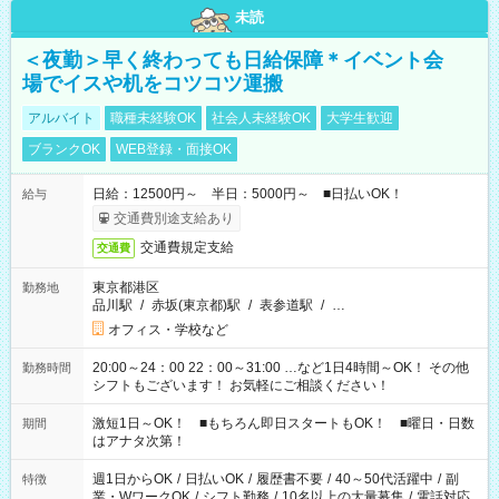
未読
＜夜勤＞早く終わっても日給保障＊イベント会
場でイスや机をコツコツ運搬
アルバイト
職種未経験OK
社会人未経験OK
大学生歓迎
ブランクOK
WEB登録・面接OK
日給：12500円～ 半日：5000円～ ■日払いOK！
給与
交通費別途支給あり
交通費規定支給
交通費
東京都港区
勤務地
品川駅
/
赤坂(東京都)駅
/
表参道駅
/
…
オフィス・学校など
20:00～24：00 22：00～31:00 …など1日4時間～OK！ その他
勤務時間
シフトもございます！ お気軽にご相談ください！
激短1日～OK！ ■もちろん即日スタートもOK！ ■曜日・日数
期間
はアナタ次第！
週1日からOK
/
日払いOK
/
履歴書不要
/
40～50代活躍中
/
副
特徴
業・WワークOK
/
シフト勤務
/
10名以上の大量募集
/
電話対応