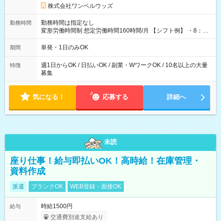
株式会社ワンベルウッズ
勤務時間は指定なし
勤務時間
変形労働時間制 想定労働時間160時間/月 【シフト例】 ・8：00
～21：00
単発・1日のみOK
期間
週1日からOK / 日払いOK / 副業・WワークOK / 10名以上の大量
特徴
募集
気になる！
応募する
詳細へ
未読
座り仕事！給与即払いOK！高時給！在庫管理・
資料作成
派遣
ブランクOK
WEB登録・面接OK
時給1500円
給与
交通費別途支給あり