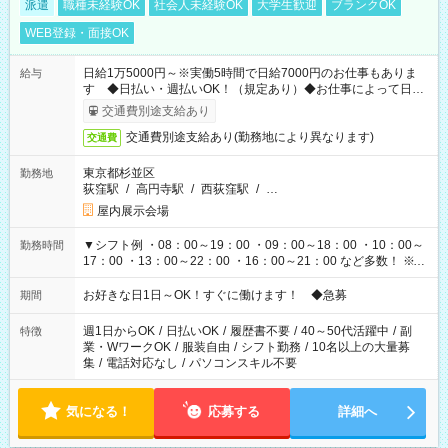
派遣
職種未経験OK
社会人未経験OK
大学生歓迎
ブランクOK
WEB登録・面接OK
日給1万5000円～※実働5時間で日給7000円のお仕事もありま
給与
す ◆日払い・週払いOK！（規定あり）◆お仕事によって日給
も異なります
交通費別途支給あり
交通費別途支給あり(勤務地により異なります)
交通費
東京都杉並区
勤務地
荻窪駅
/
高円寺駅
/
西荻窪駅
/
…
屋内展示会場
▼シフト例 ・08：00～19：00 ・09：00～18：00 ・10：00～
勤務時間
17：00 ・13：00～22：00 ・16：00～21：00 など多数！ ※お
仕事により勤務時間が異なります
お好きな日1日～OK！すぐに働けます！ ◆急募
期間
週1日からOK
/
日払いOK
/
履歴書不要
/
40～50代活躍中
/
副
特徴
業・WワークOK
/
服装自由
/
シフト勤務
/
10名以上の大量募
集
/
電話対応なし
/
パソコンスキル不要
気になる！
応募する
詳細へ