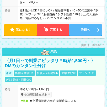
月～ ＃8月～
週1日からOK
/
日払いOK
/
履歴書不要
/
40～50代活躍中
/
副
特徴
業・WワークOK
/
服装自由
/
シフト勤務
/
10名以上の大量募
集
/
電話対応なし
/
パソコンスキル不要
気になる！
応募する
詳細へ
掲載日：2026.08.01
未読
〈月1日～で副業にピッタリ＊時給1,500円～〉
DMのカンタン仕分け
派遣
職種未経験OK
社会人未経験OK
大学生歓迎
ブランクOK
WEB登録・面接OK
時給1,500円～1,875円
給与
交通費別途支給あり
■ 交通費規定内支給 ※派遣先による
交通費