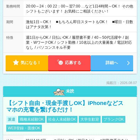
20:00～24：00 22：00～翌7:00 …など1日4時間～OK！ その他
勤務時間
シフトもございます！ お気軽にご相談ください！
激短1日～OK！ ■もちろん即日スタートもOK！ ■曜日・日数
期間
はアナタ次第！
週1日からOK
/
日払いOK
/
履歴書不要
/
40～50代活躍中
/
副
特徴
業・WワークOK
/
シフト勤務
/
10名以上の大量募集
/
電話対応
なし
/
パソコンスキル不要
気になる！
応募する
詳細へ
掲載日：2026.08.07
未読
【シフト自由・現金手渡しOK】iPhoneなどス
マホの充電を繋げるだけ！
派遣
職種未経験OK
社会人未経験OK
大学生歓迎
ブランクOK
WEB登録・面接OK