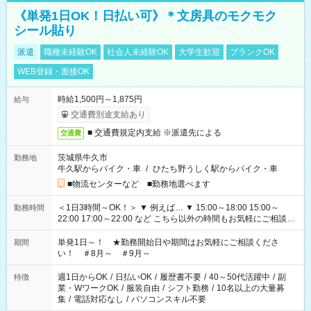
《単発1日OK！日払い可》＊文房具のモクモク
シール貼り
派遣
職種未経験OK
社会人未経験OK
大学生歓迎
ブランクOK
WEB登録・面接OK
時給1,500円～1,875円
給与
交通費別途支給あり
■ 交通費規定内支給 ※派遣先による
交通費
茨城県牛久市
勤務地
牛久駅からバイク・車
/
ひたち野うしく駅からバイク・車
■物流センターなど ■勤務地選べます
＜1日3時間～OK！＞ ▼ 例えば… ▼ 15:00～18:00 15:00～
勤務時間
22:00 17:00～22:00 など こちら以外の時間もお気軽にご相談く
ださい！
単発1日～！ ★勤務開始日や期間はお気軽にご相談くださ
期間
い！ ＃8月～ ＃9月～
週1日からOK
/
日払いOK
/
履歴書不要
/
40～50代活躍中
/
副
特徴
業・WワークOK
/
服装自由
/
シフト勤務
/
10名以上の大量募
集
/
電話対応なし
/
パソコンスキル不要