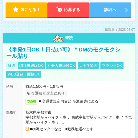
気になる！
応募する
詳細へ
掲載日：2026.08.07
未読
《単発1日OK！日払い可》＊DMのモクモクシ
ール貼り
派遣
職種未経験OK
社会人未経験OK
大学生歓迎
ブランクOK
WEB登録・面接OK
時給1,500円～1,875円
給与
交通費別途支給あり
■ 交通費規定内支給 ※派遣先による
交通費
栃木県宇都宮市
勤務地
宇都宮駅からバイク・車
/
東武宇都宮駅からバイク・車
/
雀宮
駅からバイク・車
/
…
■物流センターなど ■勤務地選べます