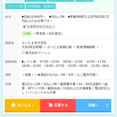
ブランクOK
WEB登録・面接OK
■日給16,840円～ ■日払いOK ■実働3時間 5,120円#日収1万
給与
円以上のお仕事です！
交通費別途支給あり
一部支給（当社規定）
交通費
さいたま市大宮区
勤務地
大宮(埼玉県)駅
/
さいたま新都心駅
/
鉄道博物館駅
/
…
株式会社マッシュ
■シフト例 ・07:00～23:00 ・09:00～12:00 ・10:00～17:00 ・
勤務時間
18:00～23:00 ・19:00～07:00 ・20:00～09:00 ・22:00～06:00
etc ★最短3時間で5,120円のお仕事から／15時間で2万円近く稼
げるお仕事も！ ご希望のお時間に合わせてご紹介！ ※シフトは
＜急募！＞★激短1日のみ～OK！8月～もご案内可能！
期間
現場によって異なります。 ※勿論、休憩時間はあるのでご安心
ください！
週1日からOK
/
日払いOK
/
履歴書不要
/
40～50代活躍中
/
副
特徴
業・WワークOK
/
服装自由
/
10名以上の大量募集
/
電話対応な
し
/
パソコンスキル不要
気になる！
応募する
詳細へ