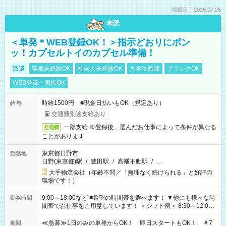
掲載日：2026.07.26
未読
＜単発＊WEB登録OK！＞指示どおりにポン
ッ！カプセルトイのカプセル準備！
派遣
職種未経験OK
社会人未経験OK
大学生歓迎
ブランクOK
WEB登録・面接OK
時給1500円 ■現金日払いもOK（規定あり）
給与
交通費別途支給あり
一部支給 ※登録後、選んだお仕事によって条件が異なる
交通費
ことがあります
東京都日野市
勤務地
日野(東京都)駅
/
豊田駅
/
高幡不動駅
/
…
大手物流会社（年齢不問／「無理なく続けられる」と好評の
職場です！）
9:00～18:00など ■希望の時間帯を選べます！ ▼他にも様々な時
勤務時間
間帯でお仕事をご用意しています！ ＜シフト例＞ 8:30～12:00
17:00～22:00 13:00～22:00 22:00～翌6:00 など
≪急募≫1日のみの単発からOK！ 即日スタートもOK！ ＃7
期間