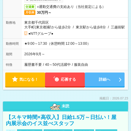
○通勤交通費の支給あり（当社規定による）
交通費
30万円～
月収例
東京都千代田区
勤務地
大手町(東京都)駅から徒歩2分
/
東京駅から徒歩8分
/
三越前駅
●NTTグループ●
★9:00～17:30（休憩時間 12:00～13:00）
勤務時間
2026年9月～
期間
履歴書不要
/
40～50代活躍中
/
服装自由
特徴
気になる！
応募する
詳細へ
掲載日：2026.07.23
未読
【スキマ時間×高収入】日給1.5万～日払い！屋
内展示会のイス並べスタッフ