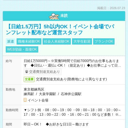
掲載日：2026.07.23
未読
【日給1.5万円】5h以内OK！イベント会場でパ
ンフレット配布など運営スタッフ
派遣
職種未経験OK
社会人未経験OK
大学生歓迎
ブランクOK
WEB登録・面接OK
日給1万5000円～※実働5時間で日給7000円のお仕事もありま
給与
す ◆日払い・週払いOK！（規定あり）◆お仕事によって日給
も異なります
交通費別途支給あり
交通費別途支給あり(勤務地により異なります)
交通費
東京都練馬区
勤務地
練馬駅
/
大泉学園駅
/
石神井公園駅
イベント会場
▼シフト例 ・08：00～19：00 ・09：00～18：00 ・10：00～
勤務時間
17：00 ・13：00～22：00 ・16：00～21：00 など多数！ ※お
仕事により勤務時間が異なります
即日～OK！ ◆お好きな日1日～働けます
期間