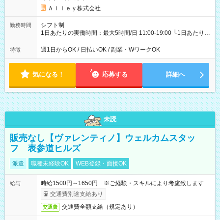
Ａｌｌｅｙ株式会社
シフト制
勤務時間
1日あたりの実働時間：最大5時間/日 11:00-19:00 └1日あたりの
実働時間：1-5時間 └上記の時間帯内であれば、いつでも勤務可
能！ └平日・土曜日の中で、お好きな曜日でご勤務いただけま
週1日からOK / 日払いOK / 副業・WワークOK
特徴
す！ 【シフト例】 ・11:00～14:00 ・16:30～19:00 ・13:00～
18:00 などのように、自由な働き方が可能なお仕事です！
気になる！
応募する
詳細へ
未読
販売なし【ヴァレンティノ】ウェルカムスタッ
フ 表参道ヒルズ
派遣
職種未経験OK
WEB登録・面接OK
時給1500円～1650円 ※ご経験・スキルにより考慮致します
給与
交通費別途支給あり
交通費全額支給（規定あり）
交通費