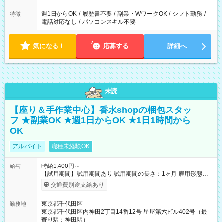
週1日からOK
/
履歴書不要
/
副業・WワークOK
/
シフト勤務
/
特徴
電話対応なし
/
パソコンスキル不要
気になる！
応募する
詳細へ
未読
【座り＆手作業中心】香水shopの梱包スタッ
フ ★副業OK ★週1日からOK ★1日1時間から
OK
アルバイト
職種未経験OK
時給1,400円～
給与
【試用期間】試用期間あり 試用期間の長さ：1ヶ月 雇用形態、
給与は本採用時と同じです。
交通費別途支給あり
東京都千代田区
勤務地
東京都千代田区内神田2丁目14番12号 星屋第六ビル402号（最
寄り駅：神田駅）