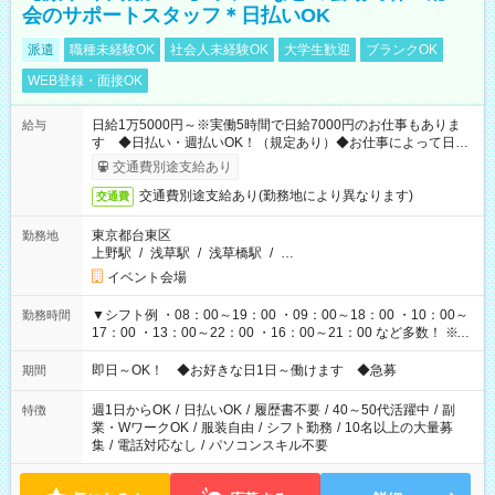
会のサポートスタッフ＊日払いOK
派遣
職種未経験OK
社会人未経験OK
大学生歓迎
ブランクOK
WEB登録・面接OK
日給1万5000円～※実働5時間で日給7000円のお仕事もありま
給与
す ◆日払い・週払いOK！（規定あり）◆お仕事によって日給
も異なります
交通費別途支給あり
交通費別途支給あり(勤務地により異なります)
交通費
東京都台東区
勤務地
上野駅
/
浅草駅
/
浅草橋駅
/
…
イベント会場
▼シフト例 ・08：00～19：00 ・09：00～18：00 ・10：00～
勤務時間
17：00 ・13：00～22：00 ・16：00～21：00 など多数！ ※お
仕事により勤務時間が異なります
即日～OK！ ◆お好きな日1日～働けます ◆急募
期間
週1日からOK
/
日払いOK
/
履歴書不要
/
40～50代活躍中
/
副
特徴
業・WワークOK
/
服装自由
/
シフト勤務
/
10名以上の大量募
集
/
電話対応なし
/
パソコンスキル不要