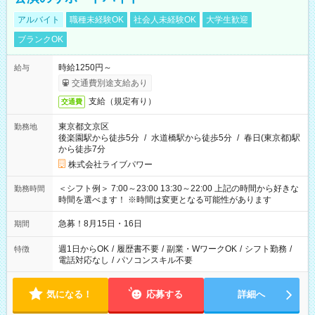
アルバイト
職種未経験OK
社会人未経験OK
大学生歓迎
ブランクOK
時給1250円～
給与
交通費別途支給あり
支給（規定有り）
交通費
東京都文京区
勤務地
後楽園駅から徒歩5分
/
水道橋駅から徒歩5分
/
春日(東京都)駅
から徒歩7分
株式会社ライブパワー
＜シフト例＞ 7:00～23:00 13:30～22:00 上記の時間から好きな
勤務時間
時間を選べます！ ※時間は変更となる可能性があります
急募！8月15日・16日
期間
週1日からOK
/
履歴書不要
/
副業・WワークOK
/
シフト勤務
/
特徴
電話対応なし
/
パソコンスキル不要
気になる！
応募する
詳細へ