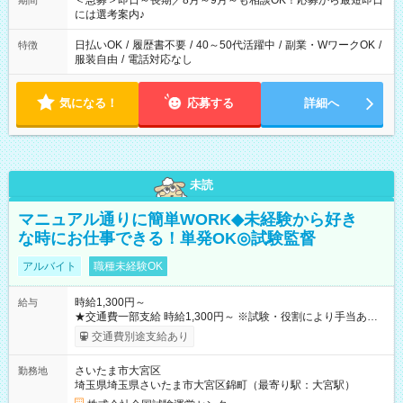
＜急募＞即日～長期／8月～9月～も相談OK！応募から最短即日
期間
業界から入社して活躍されています♪
には選考案内♪
日払いOK
/
履歴書不要
/
40～50代活躍中
/
副業・WワークOK
/
特徴
服装自由
/
電話対応なし
気になる！
応募する
詳細へ
未読
マニュアル通りに簡単WORK◆未経験から好き
な時にお仕事できる！単発OK◎試験監督
アルバイト
職種未経験OK
時給1,300円～
給与
★交通費一部支給 時給1,300円～ ※試験・役割により手当あり
※勤務回数により昇給あり 【即給（前払い）オプションあ
交通費別途支給あり
り！】 希望される場合、勤務から1週間ほどで給与の一部を受け
取れます。 ※手数料418円がかかります。 【過去試験日の収入
さいたま市大宮区
勤務地
例】 ・河合塾模擬試験 8:30～17:30（休憩1時間） 時給1,300円
埼玉県埼玉県さいたま市大宮区錦町（最寄り駅：大宮駅）
×8時間＝日収10,400円＋交通費 ※当日の役割により時給＋100