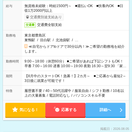
無資格未経験：時給1500円～ ■週払いOK ■扶養内OK ■日
給与
収1万2000円以上
交通費別途支給あり
交通費全額支給
交通費
東京都豊島区
勤務地
巣鴨駅
/
目白駅
/
北池袋駅
/
…
≪自宅からドアtoドアで30分以内！≫ご希望の勤務地を紹介
します。
9:00～18:00（休憩60分） ■ご希望があれば下記シフトもOK！
勤務時間
早番 7:00～16:00 遅番 10:00～19:00 夜勤 16:30～翌9:30 「家族
と休みを合わせたい」 「余裕を持って夕飯の準備がしたい」
「できれば残業はしたくない」 など、ご希望を教えてください
【8月中のスタートOK！急募！】2カ月～ ■ご応募から最短2～
期間
ね。 ※Wワーク希望の方へ 今ご覧のお仕事で希望する勤務時間
3日後に就業が可能です！
と、もう1つのお仕事の勤務時間。 合計で週40時間を超える場
合は応募できません。
履歴書不要
/
40～50代活躍中
/
服装自由
/
シフト勤務
/
10名以
特徴
上の大量募集
/
電話対応なし
/
パソコンスキル不要
気になる！
応募する
詳細へ
掲載日：2026.08.05