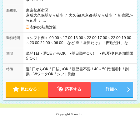
東京都新宿区
勤務地
京成大久保駅から徒歩
/
大久保(東京都)駅から徒歩
/
新宿駅か
ら徒歩
/
…
都内の駐禁対策
＜シフト例＞ 09:00～17:00 13:00～22:00 17:00～22:00 19:00
勤務時間
～23:00 22:00～06:00 など ※「昼間だけ」「夜勤だけ」など
の希望OK
単発1日・週1日からOK ●即日勤務OK！ ●春/夏/冬休み期間限
期間
定OK！
週1日からOK
/
日払いOK
/
履歴書不要
/
40～50代活躍中
/
副
特徴
業・WワークOK
/
シフト勤務
気になる！
応募する
詳細へ
Copyright © en Inc.