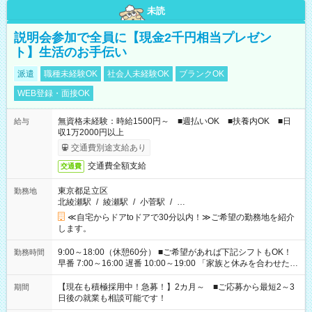
未読
説明会参加で全員に【現金2千円相当プレゼン
ト】生活のお手伝い
派遣
職種未経験OK
社会人未経験OK
ブランクOK
WEB登録・面接OK
無資格未経験：時給1500円～ ■週払いOK ■扶養内OK ■日
給与
収1万2000円以上
交通費別途支給あり
交通費全額支給
交通費
東京都足立区
勤務地
北綾瀬駅
/
綾瀬駅
/
小菅駅
/
…
≪自宅からドアtoドアで30分以内！≫ご希望の勤務地を紹介
します。
9:00～18:00（休憩60分） ■ご希望があれば下記シフトもOK！
勤務時間
早番 7:00～16:00 遅番 10:00～19:00 「家族と休みを合わせた
い」 「余裕を持って夕飯の準備がしたい」 「できれば残業はし
たくない」 など、ご希望を教えてくださいね。 ※Wワーク希望
【現在も積極採用中！急募！】2カ月～ ■ご応募から最短2～3
期間
の方へ 今ご覧のお仕事で希望する勤務時間と、もう1つのお仕事
日後の就業も相談可能です！
の勤務時間。 合計で週40時間を超える場合は応募できません。