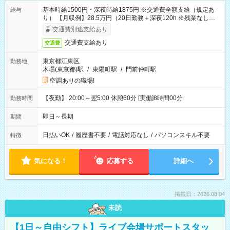
基本時給1500円・深夜時給1875円 ※交通費全額支給（規定あ
給与
り） 【月収例】28.5万円（20日勤務＋深夜120h ※残業なしの場
合）
交通費別途支給あり
交通費支給あり
交通費
東京都江東区
勤務地
木場(東京都)駅
/
東陽町駅
/
門前仲町駅
空調ありの職場!
【夜勤】 20:00～翌5:00 休憩60分 [実働]8時間00分
勤務時間
即日～長期
期間
日払いOK
/
履歴書不要
/
電話対応なし
/
パソコンスキル不要
特徴
気になる！
応募する
詳細へ
掲載日：2026.08.04
未読
【1日～自由シフト】ライブ会場サポートスタッ