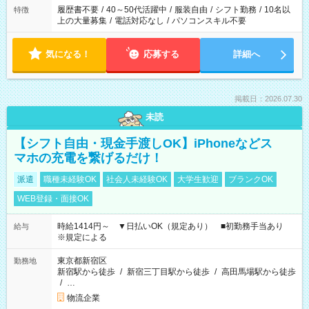
履歴書不要
/
40～50代活躍中
/
服装自由
/
シフト勤務
/
10名以
特徴
上の大量募集
/
電話対応なし
/
パソコンスキル不要
気になる！
応募する
詳細へ
掲載日：2026.07.30
未読
【シフト自由・現金手渡しOK】iPhoneなどス
マホの充電を繋げるだけ！
派遣
職種未経験OK
社会人未経験OK
大学生歓迎
ブランクOK
WEB登録・面接OK
時給1414円～ ▼日払いOK（規定あり） ■初勤務手当あり
給与
※規定による
東京都新宿区
勤務地
新宿駅から徒歩
/
新宿三丁目駅から徒歩
/
高田馬場駅から徒歩
/
…
物流企業