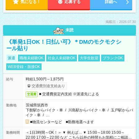
気になる！
応募する
詳細へ
掲載日：2026.07.30
未読
《単発1日OK！日払い可》＊DMのモクモクシ
ール貼り
派遣
職種未経験OK
社会人未経験OK
大学生歓迎
ブランクOK
WEB登録・面接OK
時給1,500円～1,875円
給与
交通費別途支給あり
■ 交通費規定内支給 ※派遣先による
交通費
茨城県筑西市
勤務地
下館駅からバイク・車
/
川島駅からバイク・車
/
玉戸駅からバ
イク・車
/
…
■物流センターなど ■勤務地選べます
＜1日3時間～OK！＞ ▼ 例えば… ▼ 15:00～18:00 15:00～
勤務時間
22:00 17:00～22:00 など こちら以外の時間もお気軽にご相談く