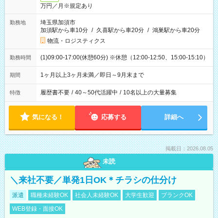
万円／月※規定あり
埼玉県加須市
勤務地
加須駅から車10分
/
久喜駅から車20分
/
鴻巣駅から車20分
物流・ロジスティクス
(1)09:00-17:00(休憩60分) ※休憩（12:00-12:50、15:00-15:10）
勤務時間
1ヶ月以上3ヶ月未満／即日～9月末まで
期間
履歴書不要
/
40～50代活躍中
/
10名以上の大量募集
特徴
気になる！
応募する
詳細へ
掲載日：2026.08.05
未読
＼来社不要／単発1日OK＊チラシの仕分け
派遣
職種未経験OK
社会人未経験OK
大学生歓迎
ブランクOK
WEB登録・面接OK