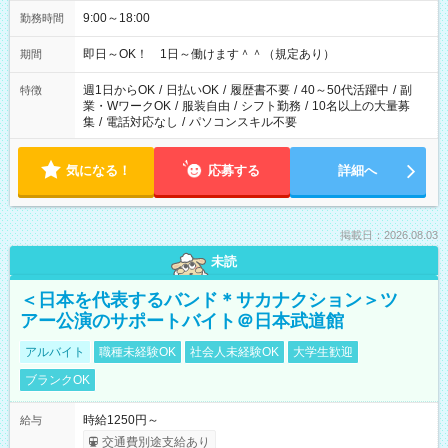
9:00～18:00
勤務時間
即日～OK！ 1日～働けます＾＾（規定あり）
期間
週1日からOK
/
日払いOK
/
履歴書不要
/
40～50代活躍中
/
副
特徴
業・WワークOK
/
服装自由
/
シフト勤務
/
10名以上の大量募
集
/
電話対応なし
/
パソコンスキル不要
気になる！
応募する
詳細へ
掲載日：2026.08.03
未読
＜日本を代表するバンド＊サカナクション＞ツ
アー公演のサポートバイト＠日本武道館
アルバイト
職種未経験OK
社会人未経験OK
大学生歓迎
ブランクOK
時給1250円～
給与
交通費別途支給あり