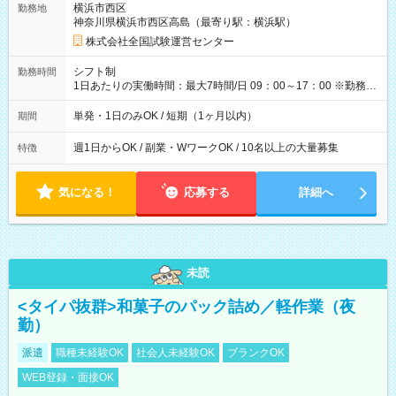
横浜市西区
勤務地
例】 ・河合塾模擬試験 8:30～17:30（休憩1時間） 時給1,300円
神奈川県横浜市西区高島（最寄り駅：横浜駅）
×8時間＝日収10,400円＋交通費 ※当日の役割により時給＋100
円の場合あり ・国家試験 7:00～13:30（休憩なし） 時給1,300
株式会社全国試験運営センター
円（役割手当＋100円）×6時間＝日収8,400円＋交通費 【試用期
間】試用期間なし
シフト制
勤務時間
1日あたりの実働時間：最大7時間/日 09：00～17：00 ※勤務時
間は 試験により異なります。
単発・1日のみOK / 短期（1ヶ月以内）
期間
週1日からOK / 副業・WワークOK / 10名以上の大量募集
特徴
気になる！
応募する
詳細へ
未読
<タイパ抜群>和菓子のパック詰め／軽作業（夜
勤）
派遣
職種未経験OK
社会人未経験OK
ブランクOK
WEB登録・面接OK