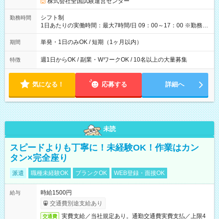
円の場合あり ・国家試験 7:00～13:30（休憩なし） 時給1,300
株式会社全国試験運営センター
円（役割手当＋100円）×6時間＝日収8,400円＋交通費 【試用期
間】試用期間なし
シフト制
勤務時間
1日あたりの実働時間：最大7時間/日 09：00～17：00 ※勤務時
間は 試験により異なります。
単発・1日のみOK / 短期（1ヶ月以内）
期間
週1日からOK / 副業・WワークOK / 10名以上の大量募集
特徴
気になる！
応募する
詳細へ
未読
スピードよりも丁寧に！未経験OK！作業はカン
タン×完全座り
派遣
職種未経験OK
ブランクOK
WEB登録・面接OK
時給1500円
給与
交通費別途支給あり
実費支給／当社規定あり。通勤交通費実費支払／上限4
交通費