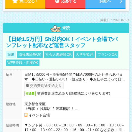
気になる！
応募する
詳細へ
掲載日：2026.07.23
未読
【日給1.5万円】5h以内OK！イベント会場でパ
ンフレット配布など運営スタッフ
派遣
職種未経験OK
社会人未経験OK
大学生歓迎
ブランクOK
WEB登録・面接OK
日給1万5000円～※実働5時間で日給7000円のお仕事もありま
給与
す ◆日払い・週払いOK！（規定あり）◆お仕事によって日給
も異なります
交通費別途支給あり
交通費別途支給あり(勤務地により異なります)
交通費
東京都台東区
勤務地
上野駅
/
浅草駅
/
浅草橋駅
/
…
イベント会場
▼シフト例 ・08：00～19：00 ・09：00～18：00 ・10：00～
勤務時間
17：00 ・13：00～22：00 ・16：00～21：00 など多数！ ※お