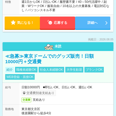
週1日からOK
/
日払いOK
/
履歴書不要
/
40～50代活躍中
/
副
特徴
業・WワークOK
/
服装自由
/
10名以上の大量募集
/
電話対応な
し
/
パソコンスキル不要
気になる！
応募する
詳細へ
掲載日：2026.08.05
未読
≪急募≫東京ドームでのグッズ販売！日額
10000円＋交通費
紹介
職種未経験OK
社会人未経験OK
大学生歓迎
ブランクOK
WEB登録・面接OK
日額10000円 ■即払いOK、日払いOK、週払いOK
給与
交通費別途支給あり
支給あり
交通費
東京都文京区
勤務地
後楽園駅から徒歩4分