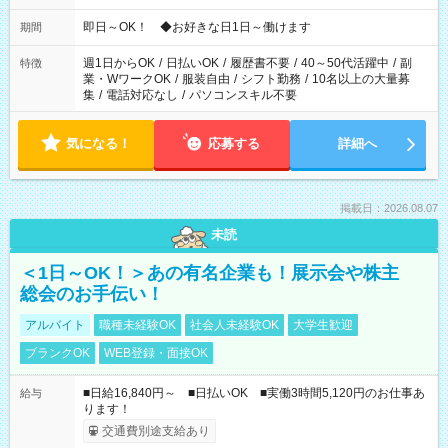
仕事により勤務時間が異なります
即日～OK！ ◆お好きな日1日～働けます
期間
週1日からOK
/
日払いOK
/
履歴書不要
/
40～50代活躍中
/
副
特徴
業・WワークOK
/
服装自由
/
シフト勤務
/
10名以上の大量募
集
/
電話対応なし
/
パソコンスキル不要
気になる！
応募する
詳細へ
掲載日：2026.08.07
未読
＜1日～OK！＞あの有名企業も！展示会や株主
総会のお手伝い！
アルバイト
職種未経験OK
社会人未経験OK
大学生歓迎
ブランクOK
WEB登録・面接OK
■日給16,840円～ ■日払いOK ■実働3時間5,120円のお仕事あ
給与
ります！
交通費別途支給あり