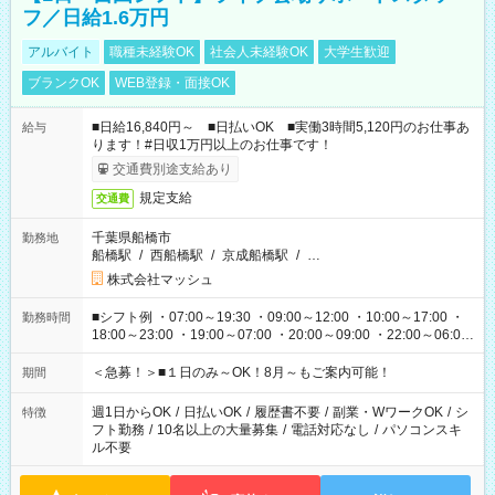
フ／日給1.6万円
アルバイト
職種未経験OK
社会人未経験OK
大学生歓迎
ブランクOK
WEB登録・面接OK
■日給16,840円～ ■日払いOK ■実働3時間5,120円のお仕事あ
給与
ります！#日収1万円以上のお仕事です！
交通費別途支給あり
規定支給
交通費
千葉県船橋市
勤務地
船橋駅
/
西船橋駅
/
京成船橋駅
/
…
株式会社マッシュ
■シフト例 ・07:00～19:30 ・09:00～12:00 ・10:00～17:00 ・
勤務時間
18:00～23:00 ・19:00～07:00 ・20:00～09:00 ・22:00～06:00
etc ★最短で3時間で5,120円のお仕事から 15時間で2万円近く稼
げるお仕事も！ ご希望のお時間に合わせてご紹介！ ※シフトは
＜急募！＞■１日のみ～OK！8月～もご案内可能！
期間
現場によって異なります。 ※勿論、休憩時間はあるのでご安心
ください！
週1日からOK
/
日払いOK
/
履歴書不要
/
副業・WワークOK
/
シ
特徴
フト勤務
/
10名以上の大量募集
/
電話対応なし
/
パソコンスキ
ル不要