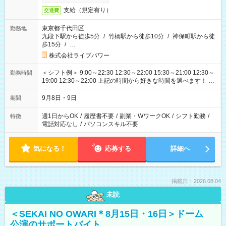
支給（規定有り）
交通費
東京都千代田区
勤務地
九段下駅から徒歩5分
/
竹橋駅から徒歩10分
/
神保町駅から徒
歩15分
/
…
株式会社ライブパワー
＜シフト例＞ 9:00～22:30 12:30～22:00 15:30～21:00 12:30～
勤務時間
19:00 12:30～22:00 上記の時間から好きな時間を選べます！ ※
時間は変更となる可能性があります
9月8日・9日
期間
週1日からOK
/
履歴書不要
/
副業・WワークOK
/
シフト勤務
/
特徴
電話対応なし
/
パソコンスキル不要
気になる！
応募する
詳細へ
掲載日：2026.08.04
未読
＜SEKAI NO OWARI＊8月15日・16日＞ドーム
公演のサポートバイト