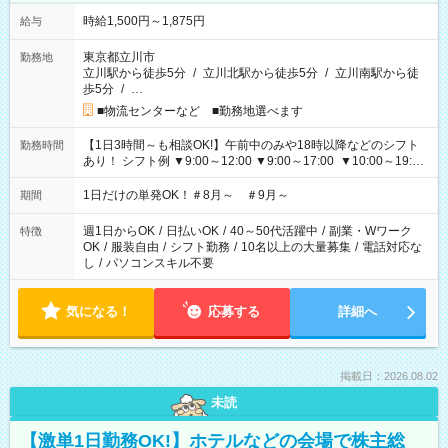
時給1,500円～1,875円
給与
東京都立川市
勤務地
立川駅から徒歩5分
/
立川北駅から徒歩5分
/
立川南駅から徒
歩5分
/
…
■物流センターなど ■勤務地選べます
【1日3時間～も相談OK!】午前中のみや18時以降などのシフト
勤務時間
あり！ シフト例 ▼9:00～12:00 ▼9:00～17:00 ▼10:00～19:00
▼18:00～21:00
1日だけの単発OK！＃8月～ ＃9月～
期間
週1日からOK
/
日払いOK
/
40～50代活躍中
/
副業・Wワーク
特徴
OK
/
服装自由
/
シフト勤務
/
10名以上の大量募集
/
電話対応な
し
/
パソコンスキル不要
気になる！
応募する
詳細へ
掲載日：2026.08.02
未読
【激単1日勤務OK!】ホテルなどの会場で株主総