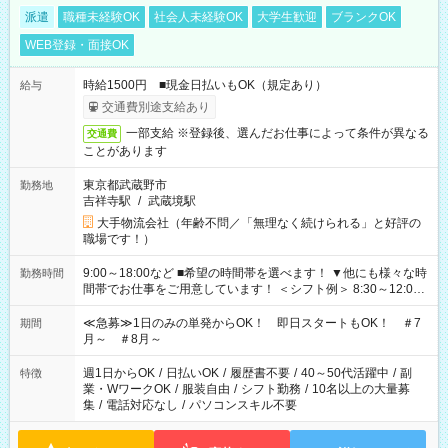
派遣
職種未経験OK
社会人未経験OK
大学生歓迎
ブランクOK
WEB登録・面接OK
時給1500円 ■現金日払いもOK（規定あり）
給与
交通費別途支給あり
一部支給 ※登録後、選んだお仕事によって条件が異なる
交通費
ことがあります
東京都武蔵野市
勤務地
吉祥寺駅
/
武蔵境駅
大手物流会社（年齢不問／「無理なく続けられる」と好評の
職場です！）
9:00～18:00など ■希望の時間帯を選べます！ ▼他にも様々な時
勤務時間
間帯でお仕事をご用意しています！ ＜シフト例＞ 8:30～12:00
17:00～22:00 13:00～22:00 22:00～翌6:00 など
≪急募≫1日のみの単発からOK！ 即日スタートもOK！ ＃7
期間
月～ ＃8月～
週1日からOK
/
日払いOK
/
履歴書不要
/
40～50代活躍中
/
副
特徴
業・WワークOK
/
服装自由
/
シフト勤務
/
10名以上の大量募
集
/
電話対応なし
/
パソコンスキル不要