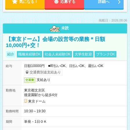
気になる！
応募する
詳細へ
掲載日：2026.08.06
未読
【東京ドーム】会場の設営等の業務＊日額
10,000円+交！
紹介
職種未経験OK
社会人未経験OK
大学生歓迎
ブランクOK
日額10000円 ■即払いOK、日払いOK、週払いOK
給与
交通費別途支給あり
支給あり
交通費
東京都文京区
勤務地
後楽園駅から徒歩4分
東京ドーム
10:30～19:30
勤務時間
単発・1日ＯＫ
期間