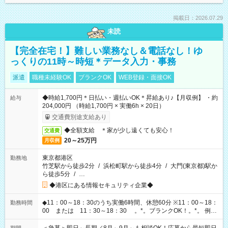
掲載日：2026.07.29
未読
【完全在宅！】難しい業務なし＆電話なし！ゆ
っくりの11時～時短＊データ入力・事務
派遣
職種未経験OK
ブランクOK
WEB登録・面接OK
◆時給1,700円＊日払い・週払いOK＊昇給あり♪【月収例】 ・約
給与
204,000円 （時給1,700円 × 実働6h × 20日）
交通費別途支給あり
◆全額支給 ＊家が少し遠くても安心！
交通費
20～25万円
月収例
東京都港区
勤務地
竹芝駅から徒歩2分
/
浜松町駅から徒歩4分
/
大門(東京都)駅か
ら徒歩5分
/
…
◆港区にある情報セキュリティ企業◆
◆11：00～18：30のうち実働6時間、休憩60分 ※11：00～18：
勤務時間
00 または 11：30～18：30 。*。ブランクOK！。*。 例え
ば前職が、 在宅/財団法人/事務/コールセンター/受付/販売/カフェ
スタッフ スイーツ販売/ホテルフロント/化粧品販売/など 様々な