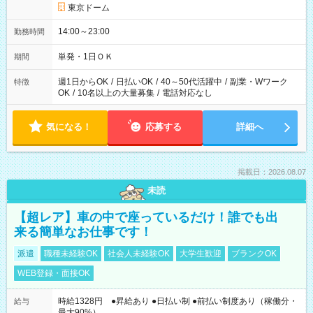
東京ドーム
14:00～23:00
勤務時間
単発・1日ＯＫ
期間
週1日からOK
/
日払いOK
/
40～50代活躍中
/
副業・Wワーク
特徴
OK
/
10名以上の大量募集
/
電話対応なし
気になる！
応募する
詳細へ
掲載日：2026.08.07
未読
【超レア】車の中で座っているだけ！誰でも出
来る簡単なお仕事です！
派遣
職種未経験OK
社会人未経験OK
大学生歓迎
ブランクOK
WEB登録・面接OK
時給1328円 ●昇給あり ●日払い制 ●前払い制度あり（稼働分・
給与
最大90%）