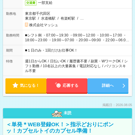
一部支給
交通費
東京都千代田区
勤務地
東京駅
/
水道橋駅
/
有楽町駅
/
…
株式会社マッシュ
■シフト例 ・07:00～19:30 ・09:00～12:00 ・10:00～17:00 ・
勤務時間
18:00～23:00 ・19:00～07:00 ・20:00～09:00 ・22:00～06:00
etc ★最短で3時間で5,120円のお仕事から 15時間で2万円近く稼
げるお仕事も！ ご希望のお時間に合わせてご紹介！ ※シフトは
■１日のみ・1回だけお仕事OK！
期間
現場によって異なります。 ※勿論、休憩時間はあるのでご安心
ください！
週1日からOK
/
日払いOK
/
履歴書不要
/
副業・WワークOK
/
シ
特徴
フト勤務
/
10名以上の大量募集
/
電話対応なし
/
パソコンスキ
ル不要
気になる！
応募する
詳細へ
掲載日：2026.08.05
未読
＜単発＊WEB登録OK！＞指示どおりにポン
ッ！カプセルトイのカプセル準備！