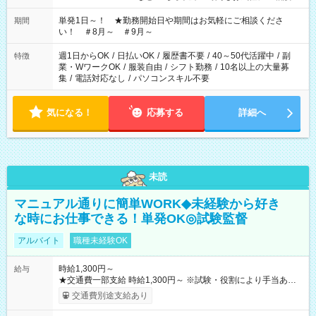
ださい！
単発1日～！ ★勤務開始日や期間はお気軽にご相談くださ
期間
い！ ＃8月～ ＃9月～
週1日からOK
/
日払いOK
/
履歴書不要
/
40～50代活躍中
/
副
特徴
業・WワークOK
/
服装自由
/
シフト勤務
/
10名以上の大量募
集
/
電話対応なし
/
パソコンスキル不要
気になる！
応募する
詳細へ
未読
マニュアル通りに簡単WORK◆未経験から好き
な時にお仕事できる！単発OK◎試験監督
アルバイト
職種未経験OK
時給1,300円～
給与
★交通費一部支給 時給1,300円～ ※試験・役割により手当あり
※勤務回数により昇給あり 【即給（前払い）オプションあ
交通費別途支給あり
り！】 希望される場合、勤務から1週間ほどで給与の一部を受け
取れます。 ※手数料418円がかかります。 【過去試験日の収入