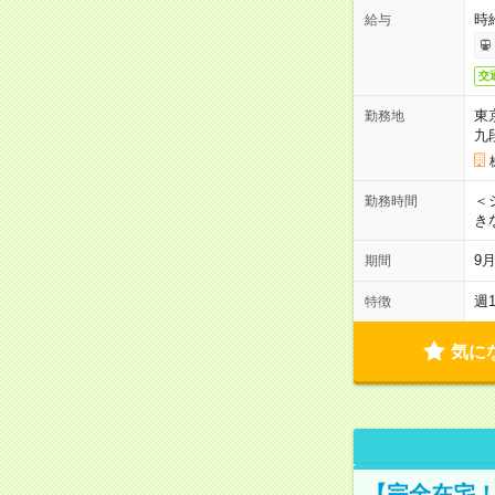
時
給与
交
東
勤務地
九
＜シ
勤務時間
き
9
期間
週
特徴
気に
【完全在宅！