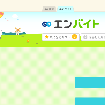
エン派遣
エン バイト
0
気になるリスト
保存した希