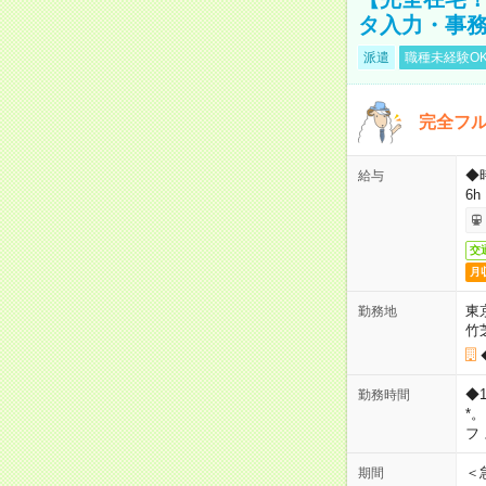
タ入力・事
派遣
職種未経験O
完全フ
◆
給与
6h
交
月
東
勤務地
竹
◆
勤務時間
*
フ
＜
期間