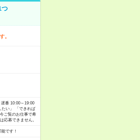
1つ
です。
番 10:00～19:00
がしたい」 「できれば
 今ご覧のお仕事で希
合は応募できません。
可能です！