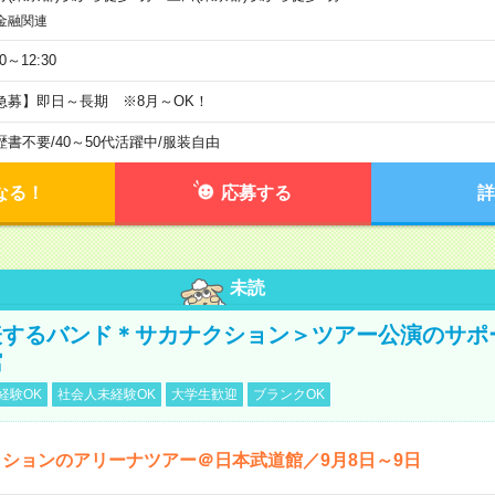
金融関連
30～12:30
急募】即日～長期 ※8月～OK！
歴書不要
/
40～50代活躍中
/
服装自由
なる！
応募する
詳
未読
表するバンド＊サカナクション＞ツアー公演のサポ
館
経験OK
社会人未経験OK
大学生歓迎
ブランクOK
ションのアリーナツアー＠日本武道館／9月8日～9日