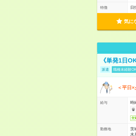
日
特徴
気に
《単発1日O
派遣
職種未経験O
＜平日×
時給
給与
交
茨
勤務地
水