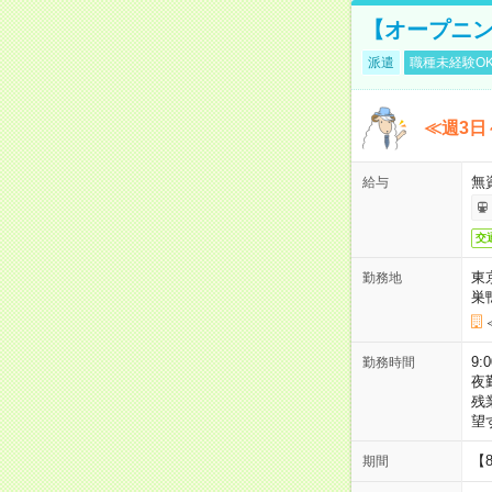
【オープニン
派遣
職種未経験O
≪週3日
無
給与
交
東
勤務地
巣
9:
勤務時間
夜
残
望
【
期間