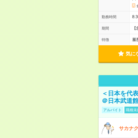
8:
勤務時間
【
期間
履
特徴
気に
＜日本を代
＠日本武道
アルバイト
職種未
サカナク