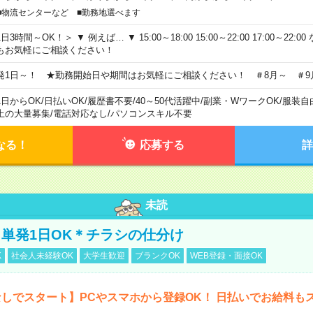
■物流センターなど ■勤務地選べます
日3時間～OK！＞ ▼ 例えば… ▼ 15:00～18:00 15:00～22:00 17:00～22
もお気軽にご相談ください！
発1日～！ ★勤務開始日や期間はお気軽にご相談ください！ ＃8月～ ＃9
1日からOK
/
日払いOK
/
履歴書不要
/
40～50代活躍中
/
副業・WワークOK
/
服装自
上の大量募集
/
電話対応なし
/
パソコンスキル不要
なる！
応募する
詳
未読
単発1日OK＊チラシの仕分け
K
社会人未経験OK
大学生歓迎
ブランクOK
WEB登録・面接OK
しでスタート】PCやスマホから登録OK！ 日払いでお給料も