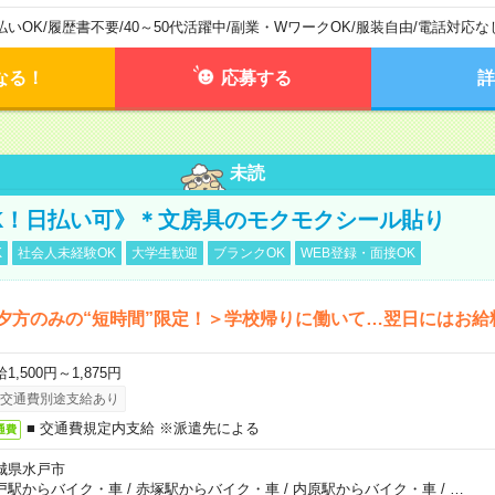
払いOK
/
履歴書不要
/
40～50代活躍中
/
副業・WワークOK
/
服装自由
/
電話対応な
なる！
応募する
詳
未読
K！日払い可》＊文房具のモクモクシール貼り
K
社会人未経験OK
大学生歓迎
ブランクOK
WEB登録・面接OK
夕方のみの“短時間”限定！＞学校帰りに働いて…翌日にはお給
1,500円～1,875円
交通費別途支給あり
■ 交通費規定内支給 ※派遣先による
通費
城県水戸市
戸駅からバイク・車
/
赤塚駅からバイク・車
/
内原駅からバイク・車
/
…