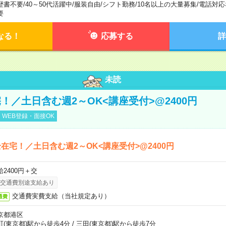
歴書不要
/
40～50代活躍中
/
服装自由
/
シフト勤務
/
10名以上の大量募集
/
電話対応
要
なる！
応募する
詳
未読
！／土日含む週2～OK<講座受付>@2400円
WEB登録・面接OK
在宅！／土日含む週2～OK<講座受付>@2400円
給2400円＋交
交通費別途支給あり
交通費実費支給（当社規定あり）
通費
京都港区
町(東京都)駅から徒歩4分
/
三田(東京都)駅から徒歩7分