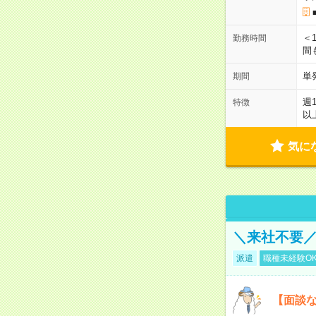
＜1
勤務時間
間
単
期間
週
特徴
以
気に
＼来社不要／
派遣
職種未経験O
【面談な