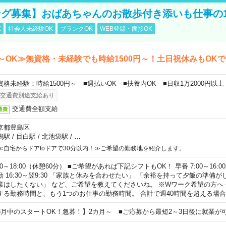
グ募集】おばあちゃんのお散歩付き添いも仕事の
K
社会人未経験OK
ブランクOK
WEB登録・面接OK
～OK≫無資格・未経験でも時給1500円～！土日祝休みもOK
資格未経験：時給1500円～ ■週払いOK ■扶養内OK ■日収1万2000円以上
交通費別途支給あり
交通費全額支給
通費
京都豊島区
鴨駅
/
目白駅
/
北池袋駅
/
…
≪自宅からドアtoドアで30分以内！≫ご希望の勤務地を紹介します。
00～18:00（休憩60分） ■ご希望があれば下記シフトもOK！ 早番 7:00～16:00 遅
勤 16:30～翌9:30 「家族と休みを合わせたい」 「余裕を持って夕飯の準備
業はしたくない」 など、ご希望を教えてくださいね。 ※Wワーク希望の方へ
する勤務時間と、もう1つのお仕事の勤務時間。 合計で週40時間を超える場
8月中のスタートOK！急募！】2カ月～ ■ご応募から最短2～3日後に就業が