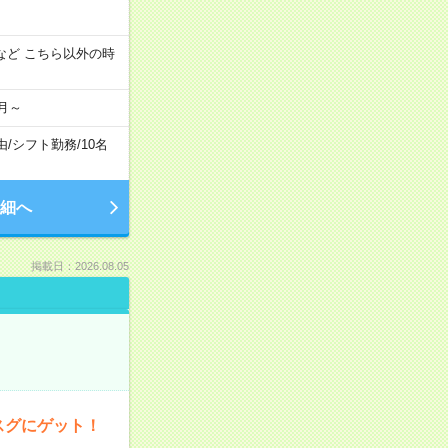
:00 など こちら以外の時
月～
由
/
シフト勤務
/
10名
細へ
掲載日：2026.08.05
スグにゲット！