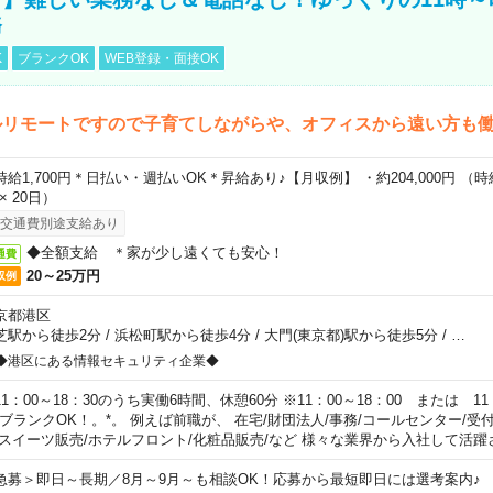
務
K
ブランクOK
WEB登録・面接OK
ルリモートですので子育てしながらや、オフィスから遠い方も
時給1,700円＊日払い・週払いOK＊昇給あり♪【月収例】 ・約204,000円 （時給1
 × 20日）
交通費別途支給あり
◆全額支給 ＊家が少し遠くても安心！
通費
20～25万円
収例
京都港区
芝駅から徒歩2分
/
浜松町駅から徒歩4分
/
大門(東京都)駅から徒歩5分
/
…
◆港区にある情報セキュリティ企業◆
11：00～18：30のうち実働6時間、休憩60分 ※11：00～18：00 または 11
。ブランクOK！。*。 例えば前職が、 在宅/財団法人/事務/コールセンター/受
 スイーツ販売/ホテルフロント/化粧品販売/など 様々な業界から入社して活躍
急募＞即日～長期／8月～9月～も相談OK！応募から最短即日には選考案内♪