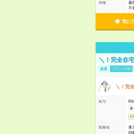
履
特徴
不
気に
＼！完全在宅
派遣
ブランクOK
＼！完全
時
給与
交
東
勤務地
田