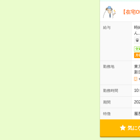
【在宅O
時
給与
ん
交
月
東
勤務地
新
1
勤務時間
2
期間
履
特徴
気に