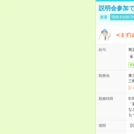
説明会参加で
派遣
職種未経験O
≪まずは
無
給与
交
東
勤務地
三
9:
勤務時間
「
な
も
【
期間