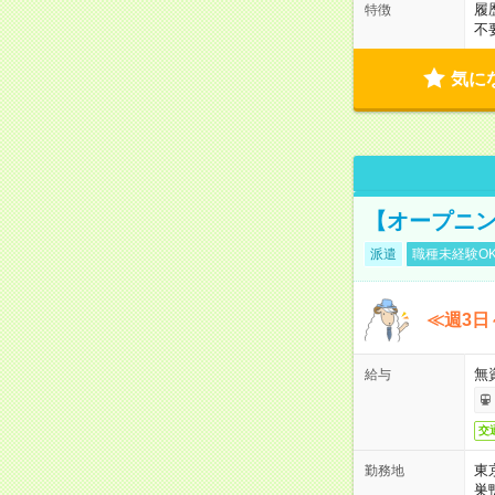
履
特徴
不
気に
【オープニン
派遣
職種未経験O
≪週3日
無
給与
交
東
勤務地
巣