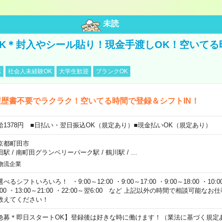
未読
K＊封入やシール貼り！現金手渡しOK！空いてる
K
社会人未経験OK
大学生歓迎
ブランクOK
歴書不要でラクラク！空いてる時間で登録＆シフトIN！
給1378円 ■日払い・翌日振込OK（規定あり）■現金払いOK（規定あり）
京都町田市
田駅
/
南町田グランベリーパーク駅
/
鶴川駅
/
…
物流企業
べるシフトいろいろ！ ・9:00～12:00 ・9:00～17:00 ・9:00～18:00 ・10:00
:00 ・13:00～21:00 ・22:00～翌6:00 など 上記以外の時間で相談可能
教えてください！
急募＊即日スタートOK】登録後は好きな時に働けます！（業法に基づく規定