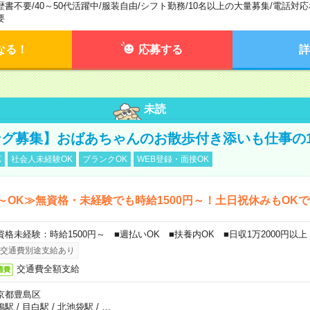
歴書不要
/
40～50代活躍中
/
服装自由
/
シフト勤務
/
10名以上の大量募集
/
電話対応
要
なる！
応募する
詳
未読
グ募集】おばあちゃんのお散歩付き添いも仕事の
K
社会人未経験OK
ブランクOK
WEB登録・面接OK
～OK≫無資格・未経験でも時給1500円～！土日祝休みもOK
資格未経験：時給1500円～ ■週払いOK ■扶養内OK ■日収1万2000円以上
交通費別途支給あり
交通費全額支給
通費
京都豊島区
鴨駅
/
目白駅
/
北池袋駅
/
…