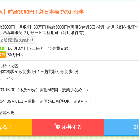
K】時給3000円！新日本橋でのお仕事
給3000円 月収例 30万円 時給3000円×実働5h×週5日×4週 ※月収例を保
。※給与即受取りサービス利用可（利用条件有）
交通費別途支給あり
1ヶ月3万円を上限として実費支給
通費
30万円～
収例
京都中央区
日本橋駅から徒歩3分
/
三越前駅から徒歩1分
サ－ビス
0:00-16:00（休憩60分）実働5時間（残業少なめ！）
026年09月01日～長期 ※開始日相談OK ※9月～！
歴書不要
なる！
応募する
詳