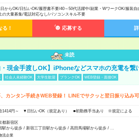
1日からOK
/
日払いOK
/
履歴書不要
/
40～50代活躍中
/
副業・WワークOK
/
服装自
上の大量募集
/
電話対応なし
/
パソコンスキル不要
なる！
応募する
詳
未読
・現金手渡しOK】iPhoneなどスマホの充電を繋
K
社会人未経験OK
大学生歓迎
ブランクOK
WEB登録・面接OK
、カンタン手続きWEB登録！ LINEでサクッと翌日振り込み
給1414円～ ▼日払いOK（規定あり） ■初勤務手当あり ※規定による
京都新宿区
宿駅から徒歩
/
新宿三丁目駅から徒歩
/
高田馬場駅から徒歩
/
…
物流企業