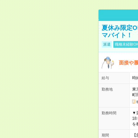
夏休み限定O
マバイト！
派遣
職種未経験O
面接や履
時
給与
東
勤務地
町
▼選
勤務時間
18
を
【
期間