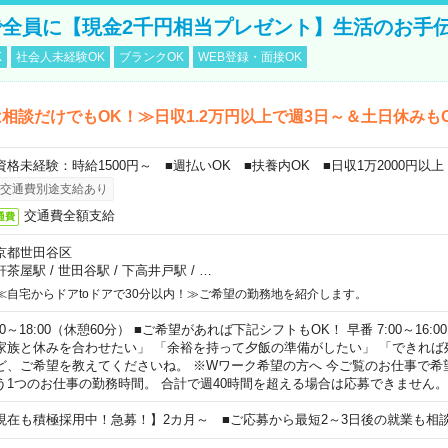
全員に【現金2千円相当プレゼント】生活のお手
K
社会人未経験OK
ブランクOK
WEB登録・面接OK
相談だけでもOK！≫日収1.2万円以上で週3日～＆土日休みも
資格未経験：時給1500円～ ■週払いOK ■扶養内OK ■日収1万2000円以上
交通費別途支給あり
交通費全額支給
通費
京都世田谷区
軒茶屋駅
/
世田谷駅
/
下高井戸駅
/
…
≪自宅からドアtoドアで30分以内！≫ご希望の勤務地を紹介します。
00～18:00（休憩60分） ■ご希望があれば下記シフトもOK！ 早番 7:00～16:00 遅
家族と休みを合わせたい」 「余裕を持って夕飯の準備がしたい」 「できれば
ど、ご希望を教えてくださいね。 ※Wワーク希望の方へ 今ご覧のお仕事で希
う1つのお仕事の勤務時間。 合計で週40時間を超える場合は応募できません。
現在も積極採用中！急募！】2カ月～ ■ご応募から最短2～3日後の就業も相