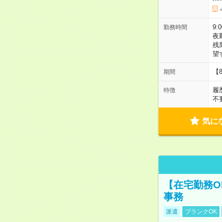
9:
勤務時間
夜
残
望
【
期間
履
特徴
不
気に
【在宅勤務O
事務
派遣
ブランクOK