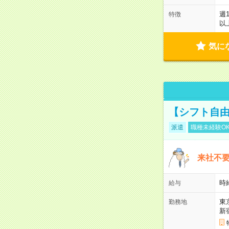
週
特徴
以
気に
【シフト自由
派遣
職種未経験O
来社不要
時
給与
東
勤務地
新