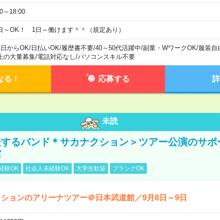
00～18:00
日～OK！ 1日～働けます＾＾（規定あり）
1日からOK
/
日払いOK
/
履歴書不要
/
40～50代活躍中
/
副業・WワークOK
/
服装自
上の大量募集
/
電話対応なし
/
パソコンスキル不要
なる！
応募する
詳
未読
表するバンド＊サカナクション＞ツアー公演のサポ
館
経験OK
社会人未経験OK
大学生歓迎
ブランクOK
ションのアリーナツアー＠日本武道館／9月8日～9日