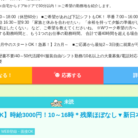
≪自宅からドアtoドアで30分以内！≫ご希望の勤務地を紹介します。
00～18:00（休憩60分） ■ご希望があれば下記シフトもOK！ 早番 7:00～16:00 遅
勤 16:30～翌9:30 「家族と休みを合わせたい」 「余裕を持って夕飯の準備
業はしたくない」 など、ご希望を教えてくださいね。 ※Wワーク希望の方へ
する勤務時間と、もう1つのお仕事の勤務時間。 合計で週40時間を超える場
8月中のスタートOK！急募！】2カ月～ ■ご応募から最短2～3日後に就業が
歴書不要
/
40～50代活躍中
/
服装自由
/
シフト勤務
/
10名以上の大量募集
/
電話対応
要
なる！
応募する
詳
未読
K】時給3000円！10～16時＊残業ほぼなし▼新
WEB登録・面接OK