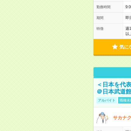
9:
勤務時間
即
期間
週
特徴
以
気に
＜日本を代
＠日本武道
アルバイト
職種未
サカナク