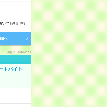
由
/
シフト勤務
/
10名
細へ
掲載日：2026.08.03
ートバイト