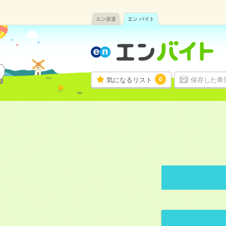
エン派遣
エン バイト
0
気になるリスト
保存した希