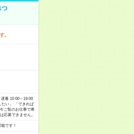
1つ
です。
番 10:00～19:00
がしたい」 「できれば
 今ご覧のお仕事で希
合は応募できません。
可能です！