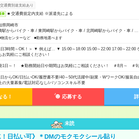
交通費別途支給あり
■ 交通費規定内支給 ※派遣先による
通費
知県岡崎市
崎駅からバイク・車
/
東岡崎駅からバイク・車
/
北岡崎駅からバイク・車
/
…
■物流センターなど ■勤務地選べます
日3時間～OK！＞ ▼ 例えば… ▼ 15:00～18:00 15:00～22:00 17:00～22
もお気軽にご相談ください！
発1日～！ ★勤務開始日や期間はお気軽にご相談ください！ ＃8月～ ＃9
1日からOK
/
日払いOK
/
履歴書不要
/
40～50代活躍中
/
副業・WワークOK
/
服装自
上の大量募集
/
電話対応なし
/
パソコンスキル不要
なる！
応募する
詳
未読
K！日払い可》＊DMのモクモクシール貼り