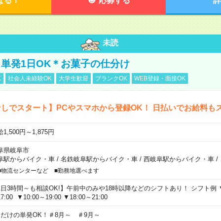
なる！
応募する
詳
未読
単発1日OK＊お菓子の仕分け
K
社会人未経験OK
大学生歓迎
ブランクOK
WEB登録・面接OK
しでスタート】PCやスマホから登録OK！ 日払いでお給料も
1,500円～1,875円
阜県岐阜市
阜駅からバイク・車
/
名鉄岐阜駅からバイク・車
/
西岐阜駅からバイク・車
/
■物流センターなど ■勤務地選べます
1日3時間～も相談OK!】午前中のみや18時以降などのシフトあり！ シフト例 ▼9:00
7:00 ▼10:00～19:00 ▼18:00～21:00
日だけの単発OK！＃8月～ ＃9月～