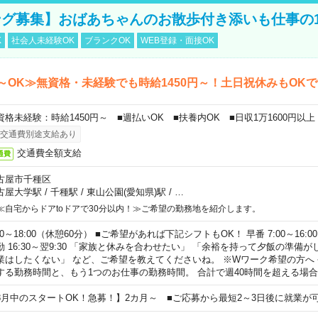
グ募集】おばあちゃんのお散歩付き添いも仕事の
K
社会人未経験OK
ブランクOK
WEB登録・面接OK
～OK≫無資格・未経験でも時給1450円～！土日祝休みもOK
資格未経験：時給1450円～ ■週払いOK ■扶養内OK ■日収1万1600円以上
交通費別途支給あり
交通費全額支給
通費
古屋市千種区
古屋大学駅
/
千種駅
/
東山公園(愛知県)駅
/
…
≪自宅からドアtoドアで30分以内！≫ご希望の勤務地を紹介します。
00～18:00（休憩60分） ■ご希望があれば下記シフトもOK！ 早番 7:00～16:00 遅
勤 16:30～翌9:30 「家族と休みを合わせたい」 「余裕を持って夕飯の準備
業はしたくない」 など、ご希望を教えてくださいね。 ※Wワーク希望の方へ
する勤務時間と、もう1つのお仕事の勤務時間。 合計で週40時間を超える場
8月中のスタートOK！急募！】2カ月～ ■ご応募から最短2～3日後に就業が