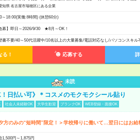
愛知県 名古屋市瑞穂区にある企業
00～18:00(実働:8時間) (休憩60分)
急募】即日～2026/9/30 ★8月～OK！
歴書不要
/
40～50代活躍中
/
10名以上の大量募集
/
電話対応なし
/
パソコンスキル
なる！
応募する
詳
未読
K！日払い可》＊コスメのモクモクシール貼り
K
社会人未経験OK
大学生歓迎
ブランクOK
WEB登録・面接OK
夕方のみの“短時間”限定！＞学校帰りに働いて…翌日にはお給
1,500円～1,875円