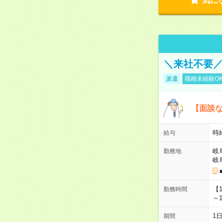
気に
＼来社不要／
派遣
職種未経験O
【面談な
時給
給与
岐
勤務地
岐
【
勤務時間
～1
1
期間