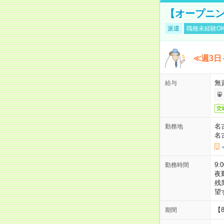
【オープニン
派遣
職種未経験O
≪週3日
無
給与
交
名
勤務地
名
9:
勤務時間
夜
残
望
【
期間