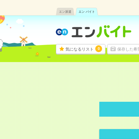
エン派遣
エン バイト
0
気になるリスト
保存した希