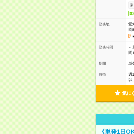
交
愛
勤務地
岡
＜1
勤務時間
間
単
期間
週
特徴
以
気に
《単発1日O