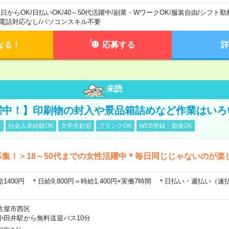
1日からOK
/
日払いOK
/
40～50代活躍中
/
副業・WワークOK
/
服装自由
/
シフト勤
電話対応なし
/
パソコンスキル不要
なる！
応募する
詳
未読
躍中！】印刷物の封入や景品箱詰めなど作業はいろ
K
社会人未経験OK
大学生歓迎
ブランクOK
WEB登録・面接OK
募集！＞18～50代までの女性活躍中＊毎日同じじゃないのが楽
給1400円 ＊日給9,800円＝時給1,400円×実働7時間 ＊日払い・週払い（
古屋市西区
小田井駅から無料送迎バス10分