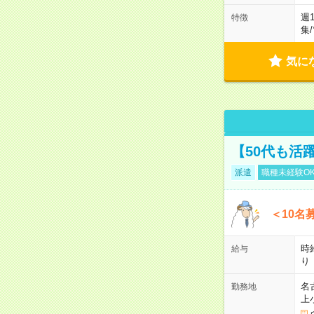
週
特徴
集
/
気に
【50代も活
派遣
職種未経験O
＜10名
時
給与
り
名
勤務地
上