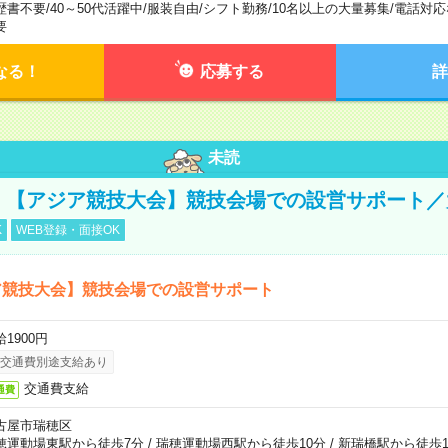
歴書不要
/
40～50代活躍中
/
服装自由
/
シフト勤務
/
10名以上の大量募集
/
電話対応
要
なる！
応募する
詳
未読
円！【アジア競技大会】競技会場での設営サポート
K
WEB登録・面接OK
ア競技大会】競技会場での設営サポート
1900円
交通費別途支給あり
交通費支給
通費
古屋市瑞穂区
穂運動場東駅から徒歩7分
/
瑞穂運動場西駅から徒歩10分
/
新瑞橋駅から徒歩1