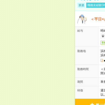
派遣
職種未経験O
＜平日×
時給
給与
交
浜
勤務地
浜
＜1
勤務時間
間
単
期間
週
特徴
以