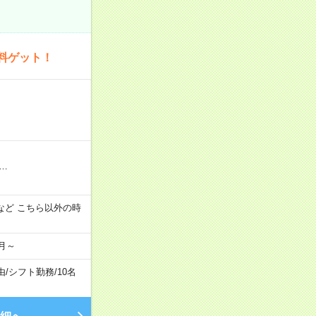
料ゲット！
…
:00 など こちら以外の時
月～
由
/
シフト勤務
/
10名