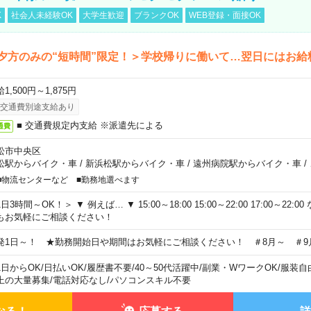
K
社会人未経験OK
大学生歓迎
ブランクOK
WEB登録・面接OK
夕方のみの“短時間”限定！＞学校帰りに働いて…翌日にはお給
1,500円～1,875円
交通費別途支給あり
■ 交通費規定内支給 ※派遣先による
通費
松市中央区
松駅からバイク・車
/
新浜松駅からバイク・車
/
遠州病院駅からバイク・車
/
■物流センターなど ■勤務地選べます
日3時間～OK！＞ ▼ 例えば… ▼ 15:00～18:00 15:00～22:00 17:00～22
もお気軽にご相談ください！
発1日～！ ★勤務開始日や期間はお気軽にご相談ください！ ＃8月～ ＃9
1日からOK
/
日払いOK
/
履歴書不要
/
40～50代活躍中
/
副業・WワークOK
/
服装自
上の大量募集
/
電話対応なし
/
パソコンスキル不要