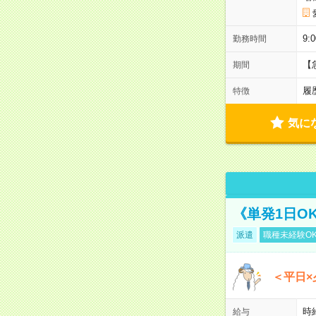
9:
勤務時間
【
期間
履
特徴
気に
《単発1日O
派遣
職種未経験O
＜平日×
時給
給与