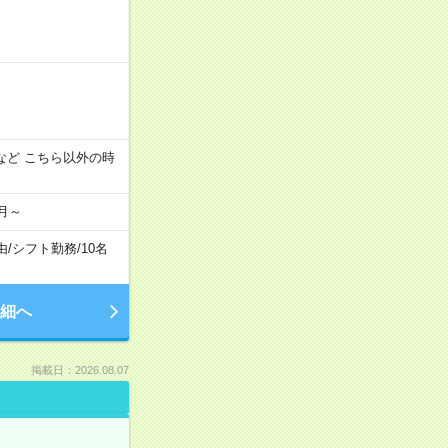
:00 など こちら以外の時
月～
由
/
シフト勤務
/
10名
細へ
掲載日：2026.08.07