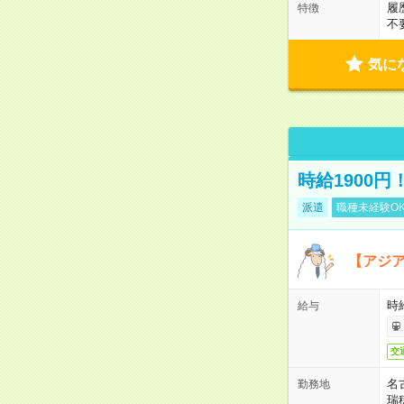
履
特徴
不
気に
時給1900
派遣
職種未経験O
【アジ
時給
給与
交
名
勤務地
瑞