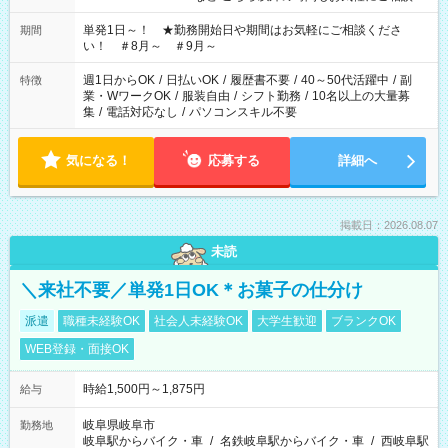
ださい！
単発1日～！ ★勤務開始日や期間はお気軽にご相談くださ
期間
い！ ＃8月～ ＃9月～
週1日からOK
/
日払いOK
/
履歴書不要
/
40～50代活躍中
/
副
特徴
業・WワークOK
/
服装自由
/
シフト勤務
/
10名以上の大量募
集
/
電話対応なし
/
パソコンスキル不要
気になる！
応募する
詳細へ
掲載日：2026.08.07
未読
＼来社不要／単発1日OK＊お菓子の仕分け
派遣
職種未経験OK
社会人未経験OK
大学生歓迎
ブランクOK
WEB登録・面接OK
時給1,500円～1,875円
給与
岐阜県岐阜市
勤務地
岐阜駅からバイク・車
/
名鉄岐阜駅からバイク・車
/
西岐阜駅