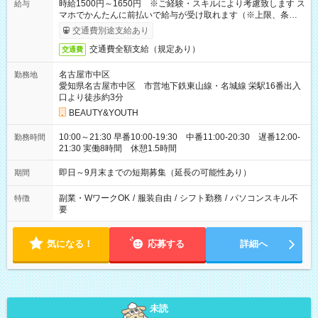
時給1500円～1650円 ※ご経験・スキルにより考慮致します ス
給与
マホでかんたんに前払いで給与が受け取れます（※上限、条件
あり）
交通費別途支給あり
交通費全額支給（規定あり）
交通費
名古屋市中区
勤務地
愛知県名古屋市中区 市営地下鉄東山線・名城線 栄駅16番出入
口より徒歩約3分
BEAUTY&YOUTH
10:00～21:30 早番10:00-19:30 中番11:00-20:30 遅番12:00-
勤務時間
21:30 実働8時間 休憩1.5時間
即日～9月末までの短期募集（延長の可能性あり）
期間
副業・WワークOK
/
服装自由
/
シフト勤務
/
パソコンスキル不
特徴
要
気になる！
応募する
詳細へ
未読