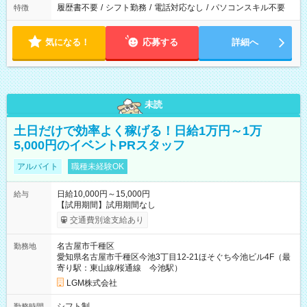
履歴書不要
/
シフト勤務
/
電話対応なし
/
パソコンスキル不要
特徴
気になる！
応募する
詳細へ
未読
土日だけで効率よく稼げる！日給1万円～1万
5,000円のイベントPRスタッフ
アルバイト
職種未経験OK
日給10,000円～15,000円
給与
【試用期間】試用期間なし
交通費別途支給あり
名古屋市千種区
勤務地
愛知県名古屋市千種区今池3丁目12-21ほそぐち今池ビル4F（最
寄り駅：東山線/桜通線 今池駅）
LGM株式会社
シフト制
勤務時間