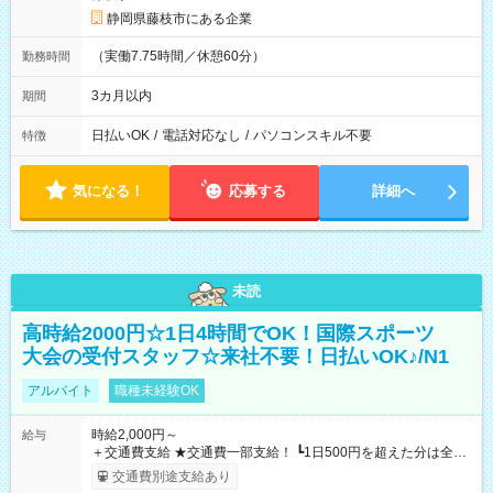
静岡県藤枝市にある企業
（実働7.75時間／休憩60分）
勤務時間
3カ月以内
期間
日払いOK
/
電話対応なし
/
パソコンスキル不要
特徴
気になる！
応募する
詳細へ
未読
高時給2000円☆1日4時間でOK！国際スポーツ
大会の受付スタッフ☆来社不要！日払いOK♪/N1
アルバイト
職種未経験OK
時給2,000円～
給与
＋交通費支給 ★交通費一部支給！ ┗1日500円を超えた分は全額
支給！ ※往復500円以内の方は自己負担となります ★日払い
交通費別途支給あり
OK！（規定あり） ┗働いたその日に現金GET♪ お仕事後はコン