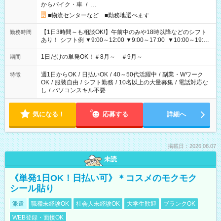
からバイク・車
/
…
■物流センターなど ■勤務地選べます
【1日3時間～も相談OK!】午前中のみや18時以降などのシフト
勤務時間
あり！ シフト例 ▼9:00～12:00 ▼9:00～17:00 ▼10:00～19:00
▼18:00～21:00
1日だけの単発OK！＃8月～ ＃9月～
期間
週1日からOK
/
日払いOK
/
40～50代活躍中
/
副業・Wワーク
特徴
OK
/
服装自由
/
シフト勤務
/
10名以上の大量募集
/
電話対応な
し
/
パソコンスキル不要
気になる！
応募する
詳細へ
掲載日：2026.08.07
未読
《単発1日OK！日払い可》＊コスメのモクモク
シール貼り
派遣
職種未経験OK
社会人未経験OK
大学生歓迎
ブランクOK
WEB登録・面接OK