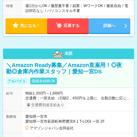
週1日からOK
/
履歴書不要
/
副業・WワークOK
/
服装自由
/
電
特徴
話対応なし
/
パソコンスキル不要
気になる！
応募する
詳細へ
未読
＼Amazon Ready募集／Amazon直雇用！◎夜
勤◎倉庫内作業スタッフ｜愛知一宮DS
アルバイト
職種未経験OK
時給1,350円～1,688円
給与
交通費：一部支給 （日額2，450円を上限に、出勤日数に応じて
実費支給） ※22:00～翌5:00までは時給25%UP！ ■給与前払い
交通費別途支給あり
制度あり ※前払い額の上限あり、手数料無料（Amazon負担）
そのほか所定の条件が適用されます 【試用期間】試用期間なし
愛知県一宮市
勤務地
愛知県一宮市萩原町林野鷺宮8-1 T-LOGI 一宮 2F
アマゾンジャパン合同会社