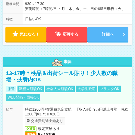
930～17:30
勤務時間
実働時間：7時間/日 ・月、木、金、土、日の週5日勤務（火、水
は固定休です／夏季、年末年始等、長期休暇有り！） ・ワンシ
フト！ 残業ほぼナシ（0～5h/月）
日払いOK
特徴
気になる！
応募する
詳細へ
未読
13-17時＊検品＆出荷シール貼り！少人数の職
場・扶養内OK
派遣
職種未経験OK
社会人未経験OK
大学生歓迎
ブランクOK
WEB登録・面接OK
時給1200円+交通費規定支給 【収入例】9万円以上可能 時給
給与
1200円×3.75ｈ×20日
交通費別途支給あり
規定支給あり
交通費
5～10万円
月収例