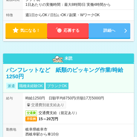
1日あたりの実働時間：最大8時間/日 実働4時間から
週1日からOK / 日払いOK / 副業・WワークOK
特徴
気になる！
応募する
詳細へ
未読
パンフレットなど 紙類のピッキング作業/時給
1250円
派遣
職種未経験OK
ブランクOK
時給1250円 日額平均8750円/月額17万5000円
給与
交通費別途支給あり
交通費支給（規定あり）
交通費
15～20万円
月収例
岐阜県岐阜市
勤務地
西岐阜駅から車10分