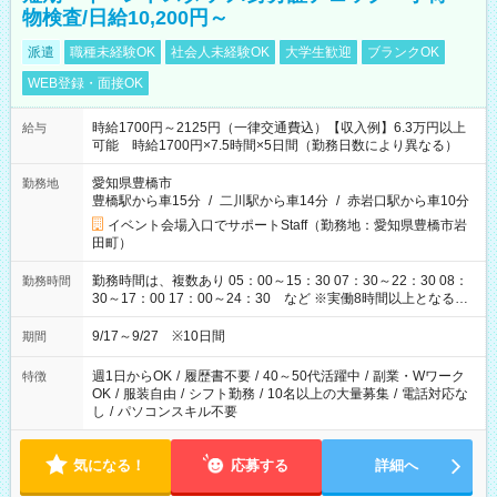
物検査/日給10,200円～
派遣
職種未経験OK
社会人未経験OK
大学生歓迎
ブランクOK
WEB登録・面接OK
時給1700円～2125円（一律交通費込）【収入例】6.3万円以上
給与
可能 時給1700円×7.5時間×5日間（勤務日数により異なる）
愛知県豊橋市
勤務地
豊橋駅から車15分
/
二川駅から車14分
/
赤岩口駅から車10分
イベント会場入口でサポートStaff（勤務地：愛知県豊橋市岩
田町）
勤務時間は、複数あり 05：00～15：30 07：30～22：30 08：
勤務時間
30～17：00 17：00～24：30 など ※実働8時間以上となる勤
務もあります。 【休憩】60分+他休憩あり 交替で取得します。
安全面に配慮しこまめな休憩があります。
9/17～9/27 ※10日間
期間
週1日からOK
/
履歴書不要
/
40～50代活躍中
/
副業・Wワーク
特徴
OK
/
服装自由
/
シフト勤務
/
10名以上の大量募集
/
電話対応な
し
/
パソコンスキル不要
気になる！
応募する
詳細へ