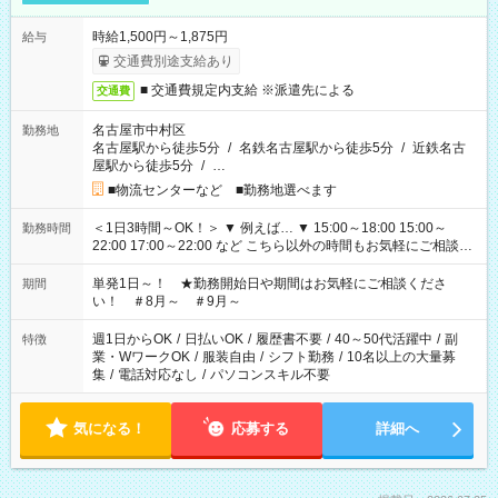
時給1,500円～1,875円
給与
交通費別途支給あり
■ 交通費規定内支給 ※派遣先による
交通費
名古屋市中村区
勤務地
名古屋駅から徒歩5分
/
名鉄名古屋駅から徒歩5分
/
近鉄名古
屋駅から徒歩5分
/
…
■物流センターなど ■勤務地選べます
＜1日3時間～OK！＞ ▼ 例えば… ▼ 15:00～18:00 15:00～
勤務時間
22:00 17:00～22:00 など こちら以外の時間もお気軽にご相談く
ださい！
単発1日～！ ★勤務開始日や期間はお気軽にご相談くださ
期間
い！ ＃8月～ ＃9月～
週1日からOK
/
日払いOK
/
履歴書不要
/
40～50代活躍中
/
副
特徴
業・WワークOK
/
服装自由
/
シフト勤務
/
10名以上の大量募
集
/
電話対応なし
/
パソコンスキル不要
気になる！
応募する
詳細へ