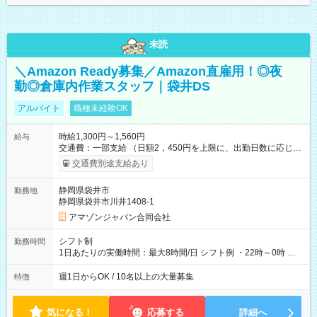
未読
＼Amazon Ready募集／Amazon直雇用！◎夜
勤◎倉庫内作業スタッフ｜袋井DS
アルバイト
職種未経験OK
時給1,300円～1,560円
給与
交通費：一部支給 （日額2，450円を上限に、出勤日数に応じて
実費支給） ※22:00～翌5:00までは時給25%UP！ ■給与前払い
交通費別途支給あり
制度あり ※前払い額の上限あり、手数料無料（Amazon負担）
そのほか所定の条件が適用されます 【試用期間】試用期間なし
静岡県袋井市
勤務地
静岡県袋井市川井1408-1
アマゾンジャパン合同会社
シフト制
勤務時間
1日あたりの実働時間：最大8時間/日 シフト例 ・22時～0時 入
社後、就業可能シフトをご確認の上、申請してください。
週1日からOK / 10名以上の大量募集
特徴
気になる！
応募する
詳細へ