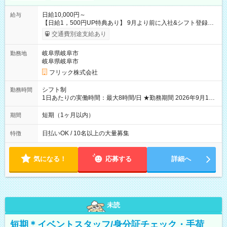
日給10,000円～
給与
【日給1，500円UP特典あり】 9月より前に入社&シフト登録す
ると 期間中(9/16~10/23) の日給がUP! 日給1万1500円でしっか
交通費別途支給あり
り稼げます♪ 【試用期間】試用期間なし
岐阜県岐阜市
勤務地
岐阜県岐阜市
フリック株式会社
シフト制
勤務時間
1日あたりの実働時間：最大8時間/日 ★勤務期間 2026年9月16
日~2026年10月23日 短期勤務OK! 期間中フル勤務できる方優遇
※週3~5日勤務(勤務日数応相談) ※期間前から勤務スタートも可
短期（1ヶ月以内）
期間
能です! ★勤務時間 8:00~17:00(休憩1時間) ※現場により変動あ
り ※夜勤シフトあり
日払いOK / 10名以上の大量募集
特徴
気になる！
応募する
詳細へ
未読
短期＊イベントスタッフ/身分証チェック・手荷