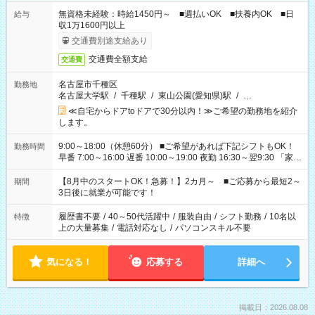
無資格未経験：時給1450円～ ■週払いOK ■扶養内OK ■日
給与
収1万1600円以上
交通費別途支給あり
交通費全額支給
交通費
名古屋市千種区
勤務地
名古屋大学駅
/
千種駅
/
東山公園(愛知県)駅
/
…
≪自宅からドアtoドアで30分以内！≫ご希望の勤務地を紹介
します。
9:00～18:00（休憩60分） ■ご希望があれば下記シフトもOK！
勤務時間
早番 7:00～16:00 遅番 10:00～19:00 夜勤 16:30～翌9:30 「家族
と休みを合わせたい」 「余裕を持って夕飯の準備がしたい」
「できれば残業はしたくない」 など、ご希望を教えてください
【8月中のスタートOK！急募！】2カ月～ ■ご応募から最短2～
期間
ね。 ※Wワーク希望の方へ 今ご覧のお仕事で希望する勤務時間
3日後に就業が可能です！
と、もう1つのお仕事の勤務時間。 合計で週40時間を超える場
合は応募できません。
履歴書不要
/
40～50代活躍中
/
服装自由
/
シフト勤務
/
10名以
特徴
上の大量募集
/
電話対応なし
/
パソコンスキル不要
気になる！
応募する
詳細へ
掲載日：2026.08.08