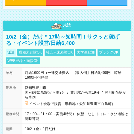
未読
10/2（金）だけ＊17時～短時間！サクッと稼げ
る・イベント設営/日給6,400
派遣
職種未経験OK
社会人未経験OK
大学生歓迎
ブランクOK
WEB登録・面接OK
時給1600円（一律交通費込）【収入例】日給6,400円 時給
給与
1600円×4時間
愛知県豊川市
勤務地
国府(愛知県)駅から車9分
/
豊川駅から車19分
/
豊川稲荷駅か
ら車20
イベント会場で設営（勤務地：愛知県豊川市白鳥町）
17：00～21：00（実働4時間） 休憩 なし トイレ・水分補給は
勤務時間
随時可能
10/2（金）1日だけ
期間