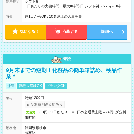
シフト制
勤務時間
1日あたりの実働時間：最大8時間/日 シフト例 ・22時～0時 入
社後、就業可能シフトをご確認の上、申請してください。
週1日からOK / 10名以上の大量募集
特徴
気になる！
応募する
詳細へ
未読
9月末までの短期！化粧品の簡単箱詰め、検品作
業＊
派遣
職種未経験OK
ブランクOK
時給1200円
給与
交通費別途支給あり
613円／1日あたり ※1日の交通費上限＝74円×所定労
交通費
働時間
静岡県藤枝市
勤務地
藤枝駅