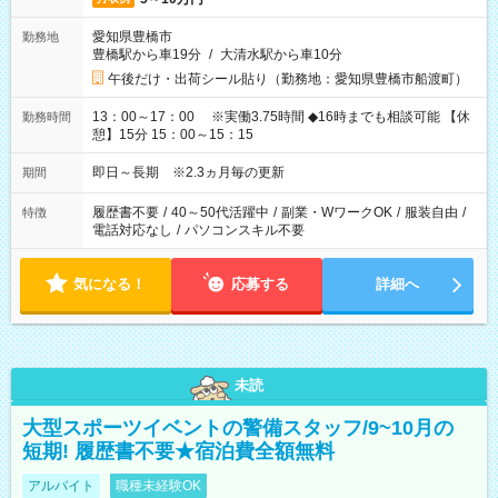
愛知県豊橋市
勤務地
豊橋駅から車19分
/
大清水駅から車10分
午後だけ・出荷シール貼り（勤務地：愛知県豊橋市船渡町）
13：00～17：00 ※実働3.75時間 ◆16時までも相談可能 【休
勤務時間
憩】15分 15：00～15：15
即日～長期 ※2.3ヵ月毎の更新
期間
履歴書不要
/
40～50代活躍中
/
副業・WワークOK
/
服装自由
/
特徴
電話対応なし
/
パソコンスキル不要
気になる！
応募する
詳細へ
未読
大型スポーツイベントの警備スタッフ/9~10月の
短期! 履歴書不要★宿泊費全額無料
アルバイト
職種未経験OK