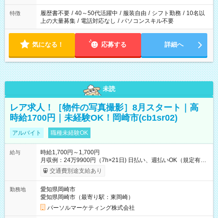
の勤務時間。 合計で週40時間を超える場合は応募できません。
履歴書不要
/
40～50代活躍中
/
服装自由
/
シフト勤務
/
10名以
特徴
上の大量募集
/
電話対応なし
/
パソコンスキル不要
気になる！
応募する
詳細へ
未読
レア求人！［物件の写真撮影］8月スタート｜高
時給1700円｜未経験OK！岡崎市(cb1sr02)
アルバイト
職種未経験OK
時給1,700円～1,700円
給与
月収例：24万9900円（7h×21日) 日払い、週払いOK（規定有
り） 【試用期間】試用期間なし
交通費別途支給あり
愛知県岡崎市
勤務地
愛知県岡崎市（最寄り駅：東岡崎）
パーソルマーケティング株式会社