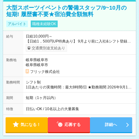
大型スポーツイベントの警備スタッフ/9~10月の
短期! 履歴書不要★宿泊費全額無料
アルバイト
職種未経験OK
日給10,000円～
給与
【日給1，500円UP特典あり】 9月より前に入社&シフト登録す
ると 期間中(9/16~10/23) の日給がUP! 日給1万1500円でしっか
交通費別途支給あり
り稼げます♪ 【試用期間】試用期間なし
岐阜県岐阜市
勤務地
岐阜県岐阜市
フリック株式会社
シフト制
勤務時間
1日あたりの実働時間：最大8時間/日 ★勤務期間 2026年9月16
日~2026年10月23日 短期勤務OK! 期間中フル勤務できる方優遇
※週3~5日勤務(勤務日数応相談) ※期間前から勤務スタートも可
短期（1ヶ月以内）
期間
能です! ★勤務時間 8:00~17:00(休憩1時間) ※現場により変動あ
り ※夜勤シフトあり
日払いOK / 10名以上の大量募集
特徴
気になる！
応募する
詳細へ