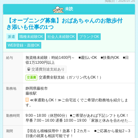
掲載日：2026.07.25
未読
【オープニング募集】おばあちゃんのお散歩付
き添いも仕事の1つ
派遣
職種未経験OK
社会人未経験OK
ブランクOK
WEB登録・面接OK
無資格未経験：時給1400円～ ■週払いOK ■扶養内OK ■日
給与
収1万1200円以上
交通費別途支給あり
交通費全額支給（ガソリン代もOK！）
交通費
静岡県藤枝市
勤務地
藤枝駅
≪車通勤もOK！≫ご自宅近くでご希望の勤務地を紹介しま
す。
9:00～18:00（休憩60分） ■ご希望があれば下記シフトもOK！
勤務時間
早番 7:00～16:00 遅番 10:00～19:00 「家族と休みを合わせた
い」 「余裕を持って夕飯の準備がしたい」 「できれば残業はし
たくない」 など、ご希望を教えてくださいね。 ※Wワーク希望
【現在も積極採用中！急募！】2カ月～ ■ご応募から最短2～3
期間
の方へ 今ご覧のお仕事で希望する勤務時間と、もう1つのお仕事
日後の就業も相談可能です！