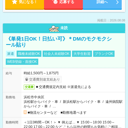
気になる！
応募する
詳細へ
掲載日：2026.08.08
未読
《単発1日OK！日払い可》＊DMのモクモクシ
ール貼り
派遣
職種未経験OK
社会人未経験OK
大学生歓迎
ブランクOK
WEB登録・面接OK
時給1,500円～1,875円
給与
交通費別途支給あり
■ 交通費規定内支給 ※派遣先による
交通費
浜松市中央区
勤務地
浜松駅からバイク・車
/
新浜松駅からバイク・車
/
遠州病院駅
からバイク・車
/
…
■物流センターなど ■勤務地選べます
＜1日3時間～OK！＞ ▼ 例えば… ▼ 15:00～18:00 15:00～
勤務時間
22:00 17:00～22:00 など こちら以外の時間もお気軽にご相談く