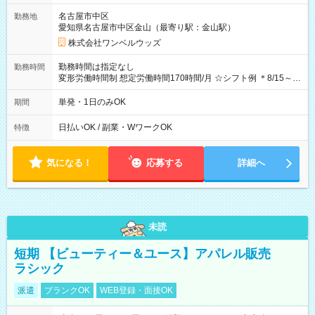
ビニATMから 日払い分を引き落とせます！ 【試用期間】試用
名古屋市中区
勤務地
期間なし
愛知県名古屋市中区金山（最寄り駅：金山駅）
株式会社ワンベルウッズ
勤務時間は指定なし
勤務時間
変形労働時間制 想定労働時間170時間/月 ☆シフト例 ＊8/15～
10/26 全日共通 08：00～12：00 17：00～21：00 ＊8/31
～9/19のみ下記シフトもあります！ 12：00～16：00 ＊9/6～
単発・1日のみOK
期間
10/6、10/11～26のみ下記シフトもあります！ 07：00～11：
00
日払いOK / 副業・WワークOK
特徴
気になる！
応募する
詳細へ
未読
短期 【ビューティー＆ユース】アパレル販売
ラシック
派遣
ブランクOK
WEB登録・面接OK