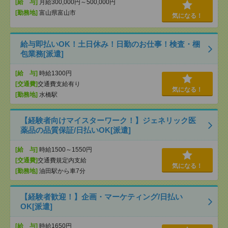
[給 与]
月給300,000円～500,000円
[勤務地]
富山県富山市
気になる！
給与即払いOK！土日休み！日勤のお仕事！検査・梱
包業務[派遣]
[給 与]
時給1300円
[交通費]
交通費支給有り
気になる！
[勤務地]
水橋駅
【経験者向けマイスターワーク！】ジェネリック医
薬品の品質保証/日払いOK[派遣]
[給 与]
時給1500～1550円
[交通費]
交通費規定内支給
気になる！
[勤務地]
油田駅から車7分
【経験者歓迎！】企画・マーケティング/日払い
OK[派遣]
[給 与]
時給1650円