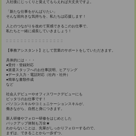
入社後にじっくりと覚えてもらえれば大丈夫ですよ。
「新たな仕事をがんばりたい」
そんな前向きな気持ちを、私たちは応援します！
人とのつながりを改めて実感できるこのお仕事で、
私たちと一緒に成長していきましょう！
:: :: :: :: :: :: :: :: :: :: :: :: :: :: :: ::
【事務アシスタント】として営業のサポートをしていただきます。
具体的には・・・
●受付・登録対応
●派遣スタッフへのお仕事説明、ヒアリング
●データ入力・電話対応（社内・社外）
●簡単な書類作成
など
社会人デビューやオフィスワークデビューにも
ピッタリのお仕事です！
パソコンスキルやコミュニケーションスキルが、
働きながら、自然と身につきます。
新人研修やフォロー研修をはじめとした
バックアップ体制も万全★
わからないことは、先輩がしっかりフォローするので、
まずは、できることから一歩ずつ、