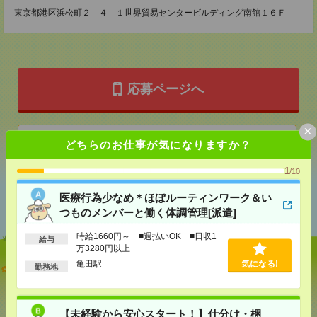
東京都港区浜松町２－４－１世界貿易センタービルディング南館１６Ｆ
応募ページへ
×
気になる！
どちらのお仕事が気になりますか？
1
/10
あなたの閲覧履歴からの
医療行為少なめ＊ほぼルーティンワーク＆い
おすすめ
つものメンバーと働く体調管理[派遣]
時給1660円～ ■週払いOK ■日収1
給与
万3280円以上
亀田駅
気になる!
医療行為少なめ＊ほぼルーティンワーク＆いつもの
勤務地
メンバーと働く体調管理[派遣]
[給 与]
時給1660円～ ■週払いOK ■日収1万
【未経験から安心スタート！】仕分け・梱