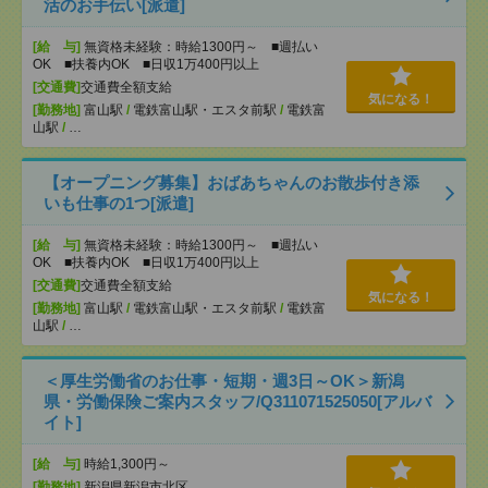
活のお手伝い[派遣]
[給 与]
無資格未経験：時給1300円～ ■週払い
OK ■扶養内OK ■日収1万400円以上
[交通費]
交通費全額支給
気になる！
[勤務地]
富山駅
/
電鉄富山駅・エスタ前駅
/
電鉄富
山駅
/
…
【オープニング募集】おばあちゃんのお散歩付き添
いも仕事の1つ[派遣]
[給 与]
無資格未経験：時給1300円～ ■週払い
OK ■扶養内OK ■日収1万400円以上
[交通費]
交通費全額支給
気になる！
[勤務地]
富山駅
/
電鉄富山駅・エスタ前駅
/
電鉄富
山駅
/
…
＜厚生労働省のお仕事・短期・週3日～OK＞新潟
県・労働保険ご案内スタッフ/Q311071525050[アルバ
イト]
[給 与]
時給1,300円～
[勤務地]
新潟県新潟市北区