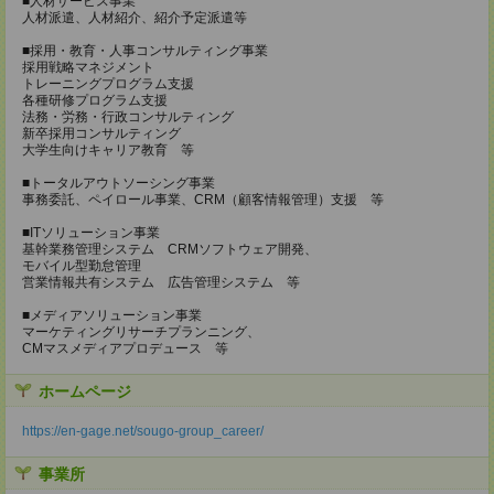
■人材サービス事業
人材派遣、人材紹介、紹介予定派遣等
■採用・教育・人事コンサルティング事業
採用戦略マネジメント
トレーニングプログラム支援
各種研修プログラム支援
法務・労務・行政コンサルティング
新卒採用コンサルティング
大学生向けキャリア教育 等
■トータルアウトソーシング事業
事務委託、ペイロール事業、CRM（顧客情報管理）支援 等
■ITソリューション事業
基幹業務管理システム CRMソフトウェア開発、
モバイル型勤怠管理
営業情報共有システム 広告管理システム 等
■メディアソリューション事業
マーケティングリサーチプランニング、
CMマスメディアプロデュース 等
ホームページ
https://en-gage.net/sougo-group_career/
事業所