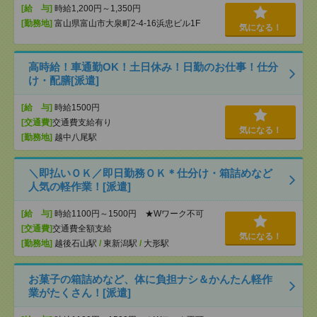
[給 与]
時給1,200円～1,350円
[勤務地]
富山県富山市大泉町2-4-16浜忠ビル1F
気になる！
高時給！車通勤OK！土日休み！日勤のお仕事！仕分
け・配膳[派遣]
[給 与]
時給1500円
[交通費]
交通費支給有り
気になる！
[勤務地]
越中八尾駅
＼即払いＯＫ／即日勤務ＯＫ＊仕分け・箱詰めなど
人気の軽作業！[派遣]
[給 与]
時給1100円～1500円 ★Wワーク不可
[交通費]
交通費全額支給
気になる！
[勤務地]
越後石山駅
/
東新潟駅
/
大形駅
お菓子の箱詰めなど、体に負担ナシ＆かんたん軽作
業がたくさん！[派遣]