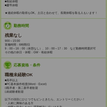
■有給休暇
■慶弔休暇
★連続休暇の取得もOK。土日と合わせて、長期休暇を取る人もいます！
勤務時間
残業なし
900～15:00
実働時間：6時間/日
9：00～16：00（休憩なし）、10：00～17：30 など勤務時間選択可
その他の休日・休暇：GW・有給休暇
応募資格・条件
職種未経験OK
■高卒以上
■PC基本操作程度(Word・Excel)
□既卒者・第二新卒者歓迎
□未経験者歓迎
以下の項目にひとつでもピンときたら、エントリーください！
・人材に興味のある方
・仲間と協力しながら課題解決していける方