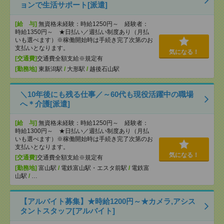
ョンで生活サポート[派遣]
[給 与]
無資格未経験：時給1250円～ 経験者：
時給1350円～ ★日払い／週払い制度あり（月払
いも選べます）※稼働開始時は手続き完了次第のお
支払いとなります。
気になる！
[交通費]
交通費全額支給※規定有
[勤務地]
東新潟駅
/
大形駅
/
越後石山駅
＼10年後にも残る仕事／～60代も現役活躍中の職場
へ＊介護[派遣]
[給 与]
無資格未経験：時給1250円～ 経験者：
時給1300円～ ★日払い／週払い制度あり（月払
いも選べます）※稼働開始時は手続き完了次第のお
支払いとなります。
気になる！
[交通費]
交通費全額支給※規定有
[勤務地]
富山駅
/
電鉄富山駅・エスタ前駅
/
電鉄富
山駅
/
…
【アルバイト募集】★時給1200円～★カメラ,アシス
タントスタッフ[アルバイト]