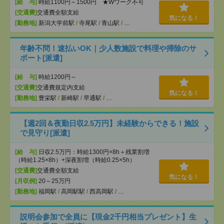
[給 与]
時給1100円～1500円 ★Wワーク不可
[交通費]
交通費全額支給
気になる！
[勤務地]
新潟大学前駅
/
寺尾駅
/
青山駅
/
…
年齢不問！速払いOK｜少人数施設で料理や掃除のサ
ポート[派遣]
[給 与]
時給1200円～
[交通費]
交通費規定内支給
気になる！
[勤務地]
豊栄駅
/
新崎駅
/
早通駅
/
…
【週2回＆夜勤日収2.5万円】未経験からできる！施設
で見守り[派遣]
[給 与]
日収2.5万円：時給1300円×8h＋残業割増
（時給1.25×8h）+深夜割増（時給0.25×5h）
[交通費]
交通費全額支給
気になる！
[月収例]
20～25万円
[勤務地]
福岡駅
/
高岡駅駅
/
西高岡駅
/
…
説明会参加で全員に【現金2千円相当プレゼント】生