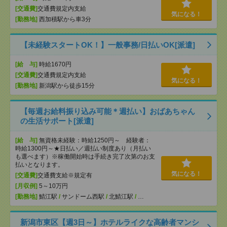
[交通費]
交通費規定内支給
気になる！
[勤務地]
西加積駅から車3分
【未経験スタートOK！】一般事務/日払いOK[派遣]
[給 与]
時給1670円
[交通費]
交通費規定内支給
気になる！
[勤務地]
新潟駅から徒歩15分
【毎週お給料振り込み可能＊週払い】おばあちゃん
の生活サポート[派遣]
[給 与]
無資格未経験：時給1250円～ 経験者：
時給1300円～★日払い／週払い制度あり（月払い
も選べます）※稼働開始時は手続き完了次第のお支
払いとなります。
気になる！
[交通費]
交通費支給※規定有
[月収例]
5～10万円
[勤務地]
鯖江駅
/
サンドーム西駅
/
北鯖江駅
/
…
新潟市東区【週3日～】ホテルライクな高齢者マンシ