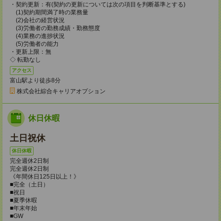
・契約更新：有(契約の更新については次の項目を判断基準とする)
(1)契約期間満了時の業務量
(2)会社の経営状況
(3)労働者の勤務成績・勤務態度
(4)業務の進捗状況
(5)労働者の能力
・更新上限：無
◇ 転勤なし
アクセス
富山駅より徒歩8分
株式会社綜合キャリアオプション
休日休暇
土日祝休
休日休暇
完全週休2日制
完全週休2日制
《年間休日125日以上！》
■完全（土日）
■祝日
■夏季休暇
■年末年始
■GW