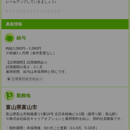
レベルアップしていきましょう♪
:: :: :: :: :: :: :: :: :: :: :: :: :: :: :: ::
募集情報
給与
時給1,080円～1,080円
※研修2ヶ月間（条件変更なし）
【試用期間】試用期間あり
試用期間の長さ：2ヶ月
雇用形態、給与は本採用時と同じです。
交通費別途支給あり
勤務地
富山県富山市
富山県富山市桜橋通り1番18号 北日本桜橋ビル1階（最寄り駅：富山駅）
※株式会社綜合キャリアオプションと雇用契約を結ぶ、契約社員募集です。
・契約期間：本採用後、6か月ごと更新（11-4月、5-10月）