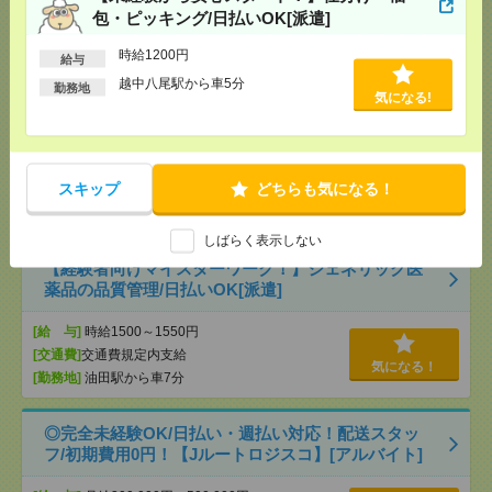
3280円以上
包・ピッキング/日払いOK[派遣]
[交通費]
交通費全額支給
気になる！
[勤務地]
亀田駅
時給1200円
給与
越中八尾駅から車5分
勤務地
気になる!
【未経験から安心スタート！】仕分け・梱包・ピッ
キング/日払いOK[派遣]
[給 与]
時給1200円
スキップ
どちらも気になる！
[交通費]
交通費規定内支給
気になる！
[勤務地]
越中八尾駅から車5分
しばらく表示しない
【経験者向けマイスターワーク！】ジェネリック医
薬品の品質管理/日払いOK[派遣]
[給 与]
時給1500～1550円
[交通費]
交通費規定内支給
気になる！
[勤務地]
油田駅から車7分
◎完全未経験OK/日払い・週払い対応！配送スタッ
フ/初期費用0円！【Jルートロジスコ】[アルバイト]