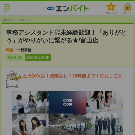
0
メニュー
気になる！
ログイン
掲載日 :2026
/
07
/
03
事務アシスタント◎未経験歓迎！「ありがと
う」がやりがいに繋がる★/富山店
職種：
一般事務
契約社員
職種未経験OK
土日祝休み！残業なし！16時前まで！のおしごと