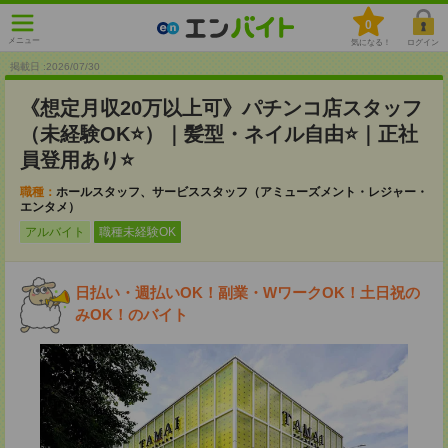
0
メニュー
気になる！
ログイン
掲載日 :2026
/
07
/
30
《想定月収20万以上可》パチンコ店スタッフ
（未経験OK⭐）｜髪型・ネイル自由⭐｜正社
員登用あり⭐
職種：
ホールスタッフ、サービススタッフ（アミューズメント・レジャー・
エンタメ）
アルバイト
職種未経験OK
日払い・週払いOK！副業・WワークOK！土日祝の
みOK！のバイト