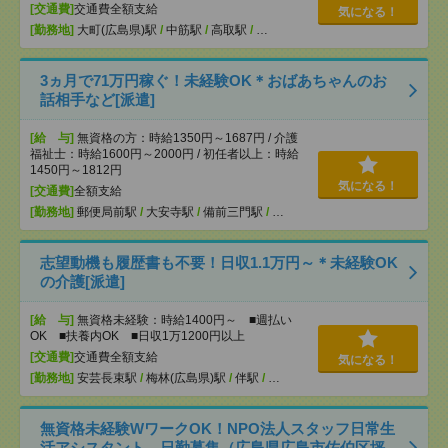
[交通費]
交通費全額支給
気になる！
[勤務地]
大町(広島県)駅
/
中筋駅
/
高取駅
/
…
3ヵ月で71万円稼ぐ！未経験OK＊おばあちゃんのお
話相手など[派遣]
[給 与]
無資格の方：時給1350円～1687円 / 介護
福祉士：時給1600円～2000円 / 初任者以上：時給
1450円～1812円
気になる！
[交通費]
全額支給
[勤務地]
郵便局前駅
/
大安寺駅
/
備前三門駅
/
…
志望動機も履歴書も不要！日収1.1万円～＊未経験OK
の介護[派遣]
[給 与]
無資格未経験：時給1400円～ ■週払い
OK ■扶養内OK ■日収1万1200円以上
[交通費]
交通費全額支給
気になる！
[勤務地]
安芸長束駅
/
梅林(広島県)駅
/
伴駅
/
…
無資格未経験WワークOK！NPO法人スタッフ日常生
活アシスタント 日勤募集（広島県広島市佐伯区坪