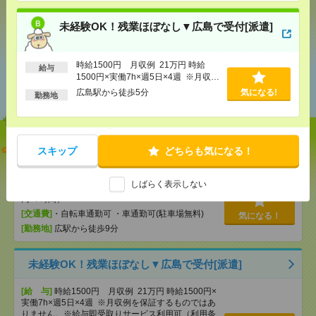
気になる！
未経験OK！残業ほぼなし▼広島で受付[派遣]
時給1500円 月収例 21万円 時給
給与
あなたの閲覧履歴からの
1500円×実働7h×週5日×4週 ※月収例
おすすめ
を保証するものではありません。※給
広島駅から徒歩5分
気になる!
勤務地
与即受取りサービス利用可（利用条件
有）
【単発】呉市広／8／8・9・22・23日＊自動車ディー
スキップ
どちらも気になる！
ラーでの受付・1日でもＯＫ[派遣]
しばらく表示しない
[給 与]
時給1300円 ・日額：9,100円（時給1,300
円×7時間）
[交通費]
・自転車通勤可 ・車通勤可(駐車場無料)
気になる！
[勤務地]
広駅から徒歩9分
未経験OK！残業ほぼなし▼広島で受付[派遣]
[給 与]
時給1500円 月収例 21万円 時給1500円×
実働7h×週5日×4週 ※月収例を保証するものではあ
りません。※給与即受取りサービス利用可（利用条