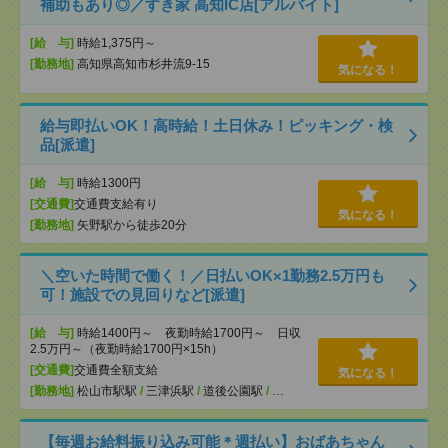
補助もあり◎／すき家 高知IC店[アルバイト]
[給 与]
時給1,375円～
[勤務地]
高知県高知市杉井流9-15
気になる！
給与即払いOK！高時給！土日休み！ピッキング・検
品[派遣]
[給 与]
時給1300円
[交通費]
交通費支給有り
気になる！
[勤務地]
矢野駅から徒歩20分
＼空いた時間で働く！／日払いOK×1勤務2.5万円も
可！施設での見回りなど[派遣]
[給 与]
時給1400円～ 夜勤時給1700円～ 日収
2.5万円～（夜勤時給1700円×15h）
[交通費]
交通費全額支給
気になる！
[勤務地]
松山市駅駅
/
三津浜駅
/
道後公園駅
/
…
【毎週お給料振り込み可能＊週払い】おばあちゃん