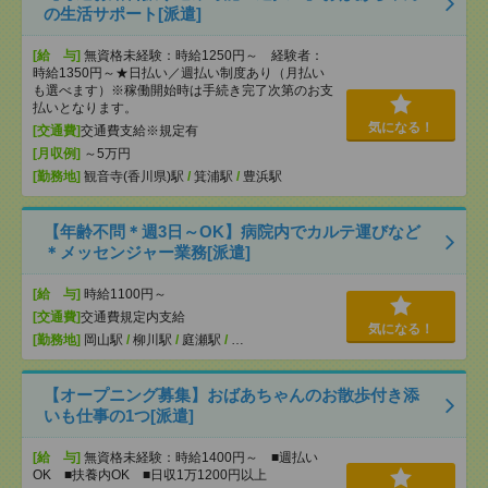
の生活サポート[派遣]
[給 与]
無資格未経験：時給1250円～ 経験者：
時給1350円～★日払い／週払い制度あり（月払い
も選べます）※稼働開始時は手続き完了次第のお支
払いとなります。
気になる！
[交通費]
交通費支給※規定有
[月収例]
～5万円
[勤務地]
観音寺(香川県)駅
/
箕浦駅
/
豊浜駅
【年齢不問＊週3日～OK】病院内でカルテ運びなど
＊メッセンジャー業務[派遣]
[給 与]
時給1100円～
[交通費]
交通費規定内支給
気になる！
[勤務地]
岡山駅
/
柳川駅
/
庭瀬駅
/
…
【オープニング募集】おばあちゃんのお散歩付き添
いも仕事の1つ[派遣]
[給 与]
無資格未経験：時給1400円～ ■週払い
OK ■扶養内OK ■日収1万1200円以上