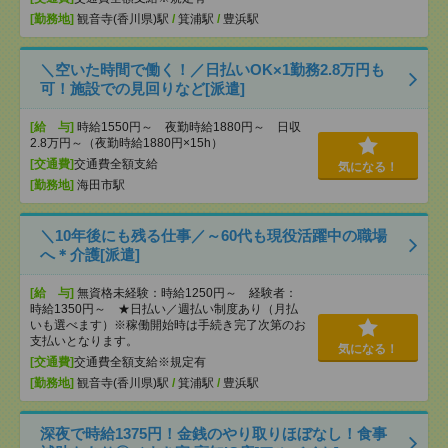
[勤務地]
観音寺(香川県)駅
/
箕浦駅
/
豊浜駅
＼空いた時間で働く！／日払いOK×1勤務2.8万円も
可！施設での見回りなど[派遣]
[給 与]
時給1550円～ 夜勤時給1880円～ 日収
2.8万円～（夜勤時給1880円×15h）
[交通費]
交通費全額支給
気になる！
[勤務地]
海田市駅
＼10年後にも残る仕事／～60代も現役活躍中の職場
へ＊介護[派遣]
[給 与]
無資格未経験：時給1250円～ 経験者：
時給1350円～ ★日払い／週払い制度あり（月払
いも選べます）※稼働開始時は手続き完了次第のお
支払いとなります。
気になる！
[交通費]
交通費全額支給※規定有
[勤務地]
観音寺(香川県)駅
/
箕浦駅
/
豊浜駅
深夜で時給1375円！金銭のやり取りほぼなし！食事