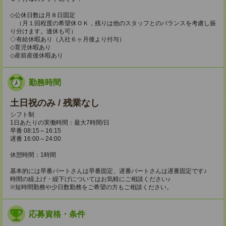
◇公休日数は月８日固定
（月１回程度の希望休ＯＫ，残りは他のスタッフとのバランスを考慮し振
り分けます。連休も可）
◇有給休暇あり（入社６ヶ月後より付与）
◇育児休暇あり
◇産前産後休暇あり
勤務時間
土日祝のみ / 残業なし
シフト制
1日あたりの実働時間：最大7時間/日
早番 08:15～16:15
遅番 16:00～24:00
休憩時間：1時間
基本的には早番パートさんは早番固定、遅番パートさんは遅番固定です♪
時間の繰上げ・繰下げについてはお気軽にご相談ください♪
※短時間勤務や少日数勤務をご希望の方もご相談ください。
応募資格・条件