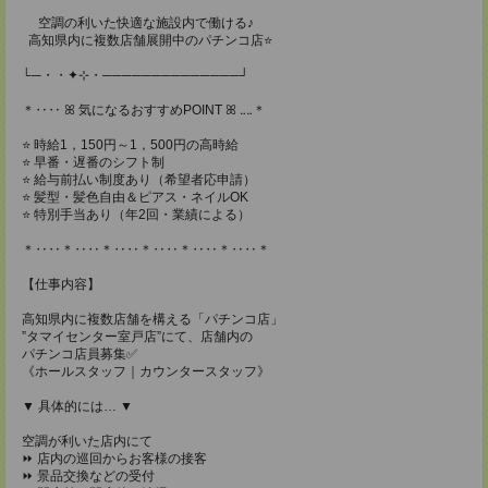
空調の利いた快適な施設内で働ける♪
高知県内に複数店舗展開中のパチンコ店⭐
└─・・✦⊹・──────────────┘
＊‥‥ ꕤ 気になるおすすめPOINT ꕤ ‥‥＊
⭐ 時給1，150円～1，500円の高時給
⭐ 早番・遅番のシフト制
⭐ 給与前払い制度あり（希望者応申請）
⭐ 髪型・髪色自由＆ピアス・ネイルOK
⭐ 特別手当あり（年2回・業績による）
＊‥‥＊‥‥＊‥‥＊‥‥＊‥‥＊‥‥＊
【仕事内容】
高知県内に複数店舗を構える「パチンコ店」
”タマイセンター室戸店”にて、店舗内の
パチンコ店員募集✅
《ホールスタッフ｜カウンタースタッフ》
▼ 具体的には… ▼
空調が利いた店内にて
⏩ 店内の巡回からお客様の接客
⏩ 景品交換などの受付