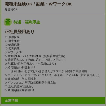
職種未経験OK / 副業・WワークOK
無資格OK
待遇・福利厚生
正社員登用あり
◇ 雇用保険
◇ 厚生年金
◇ 健康保険
◇ 労災保険
◇ WワークOK
◇ 車通勤OK・バイク通勤OK（無料駐車場完備）
◇ 通勤手当あり（距離に応じて上限３万円まで）
◇ 年2回の特別手当あり（※業績により）
◇ 給与前払い制度あり！
現金日払いとまではいきませんがスマホから簡単に申請可能
◇ ポイントヘアカラーやパーマもOK、ネイル・ピアスOK（社内規定あり）
◇ 健康診断（年１回以上）
◇ インフルエンザ予防接種補助手当支給
◇ 正社員登用実績あり
◇ 勤務開始時期調整OK
企業情報