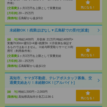
件有）
気になる！
[交通費]
1ヶ月3万円を上限として実費支給
[月収例]
20～25万円
[勤務地]
広島駅から徒歩5分
未経験OK！残業ほぼなし▼広島駅での受付[派遣]
[給 与]
時給1400円 月収例 21万円 時給1400円×
実働7h30m×週5日×4週+残業5h ※月収例を保証す
るものではありません。※給与即受取りサービス利
用可（利用条件有）
気になる！
[交通費]
1ヶ月3万円を上限として実費支給
[月収例]
20～25万円
[勤務地]
広島駅駅から徒歩1分
高知市、ヤマダ不動産、テレアポスタッフ募集、交
通費支給あり！未経験OK！[アルバイト]
[給 与]
時給1,500円～2,000円
[勤務地]
高知県高知市介良乙1136-1
気になる！