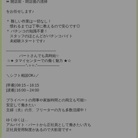
⏩ 開店前・閉店後の清掃
をお任せします♪
＊ 難しい作業は一切なし！
慣れるまでは丁寧に教えるので安心です◎
＊ パチンコの知識不要！
スタッフのほとんどがパチンコバイト
未経験スタートです♪
──────────────────
パートさんでも高時給✨
☆★ タマイセンターでの働く魅力 ★☆
───────°˖✧✧˖°────────
＼シフト相談OK♪／
[早番] 08:15～16:15
[遅番] 16:00～24:00
プライベートの用事や家族時間との両立も可能✨
安定して働きたい
主婦（夫）の方、フリーターの方も多数活躍中！
ゆくゆくは…
アルバイト・パートから正社員として働きたい方も
正社員登用制度があるので大歓迎です⭐