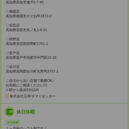
高知県高知市瀬戸2-7-45
◇南国店
高知県南国市大そね甲1873-2
◇安芸店
高知県安芸市矢ノ丸1-6-31
◇田野店
高知県安芸郡田野町1701-1
◇室戸店
高知県室戸市領家字中門田15-16
◇佐川店
高知県高岡郡佐川町丸野丙3757-1
ご自宅から近い店舗で勤務OK♪
お気軽にご相談ください◎
◇ 駅から徒歩5分以内
株式会社玉井/タマイセンター
休日休暇
休日休暇
１ヶ月毎のシフト制です！