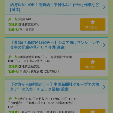
給与即払いOK！高時給！平日休み！仕分け作業など
[派遣]
[給 与]
時給1400円
[交通費]
交通費支給有り
気になる！
[勤務地]
宮内串戸駅
【週2日＊高時給1550円～】シニア向けマンションで
食事の配膳や見守り＊介護[派遣]
[給 与]
経験者時給1550円～ 介護福祉士時給
1600円～ ※日払い/週払いOK
[交通費]
交通費全額支給
気になる！
[勤務地]
尾道駅
/
東尾道駅
/
新尾道駅
/
…
【夕方から5時間だけ♬】中国新聞社グループでの簡
単データ入力・チェック業務[派遣]
[給 与]
時給1160円☆月収例：11万5700円（1160
円×5時間×19日勤務の場合） ※22:00以降は時給
1,450円
[交通費]
・規定により支給 ・車通勤・自転車通勤