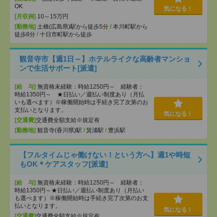
OK
気になる！
[月収例]
10～15万円
[勤務地]
土橋(広島県)駅から徒歩5分
/
本川町駅から
徒歩8分
/
十日市町駅から徒歩
観音寺市【週1日～】ホテルライクな高齢者マンショ
ンで生活サポート[派遣]
[給 与]
無資格未経験：時給1250円～ 経験者：
時給1350円～ ★日払い／週払い制度あり（月払
いも選べます）※稼働開始時は手続き完了次第のお
支払いとなります。
気になる！
[交通費]
交通費全額支給※規定有
[勤務地]
観音寺(香川県)駅
/
箕浦駅
/
豊浜駅
【フルタイムじゃ働けない！という方へ】週1や時短
もOK＊ケアスタッフ[派遣]
[給 与]
無資格未経験：時給1250円～ 経験者：
時給1350円～★日払い／週払い制度あり（月払い
も選べます）※稼働開始時は手続き完了次第のお支
払いとなります。
気になる！
[交通費]
交通費全額支給※規定有