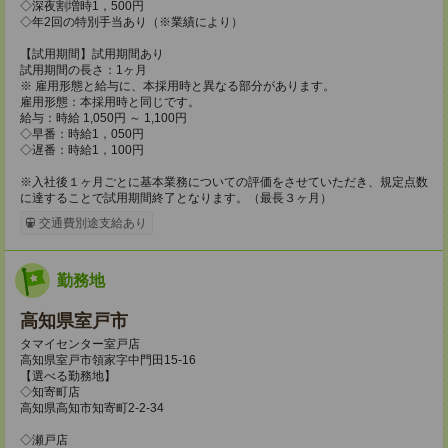
◇深夜割増時1，500円
◇年2回の特別手当あり（※業績により）
【試用期間】試用期間あり
試用期間の長さ：1ヶ月
※ 雇用形態と給与に、本採用時と異なる部分があります。
雇用形態：本採用時と同じです。
給与：時給 1,050円 ～ 1,100円
◇早番：時給1，050円
◇遅番：時給1，100円
※入社後１ヶ月ごとに基本業務についての評価をさせていただき、規定点数
に達することで試用期間終了となります。（最長３ヶ月）
交通費別途支給あり
勤務地
高知県室戸市
タマイセンター室戸店
高知県室戸市領家字中門田15-16
【選べる勤務地】
◇知寄町店
高知県高知市知寄町2-2-34
◇瀬戸店