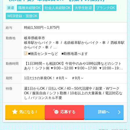
派遣
職種未経験OK
社会人未経験OK
大学生歓迎
ブランクOK
WEB登録・面接OK
時給1,500円～1,875円
給与
岐阜県岐阜市
勤務地
岐阜駅からバイク・車
/
名鉄岐阜駅からバイク・車
/
西岐阜駅
からバイク・車
/
…
■物流センターなど ■勤務地選べます
【1日3時間～も相談OK!】午前中のみや18時以降などのシフト
勤務時間
あり！ シフト例 ▼9:00～12:00 ▼9:00～17:00 ▼10:00～19:00
▼18:00～21:00
1日だけの単発OK！＃8月～ ＃9月～
期間
週1日からOK
/
日払いOK
/
40～50代活躍中
/
副業・Wワーク
特徴
OK
/
服装自由
/
シフト勤務
/
10名以上の大量募集
/
電話対応な
し
/
パソコンスキル不要
気になる！
応募する
詳細へ