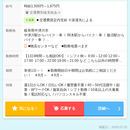
時給1,500円～1,875円
給与
交通費別途支給あり
■ 交通費規定内支給 ※派遣先による
交通費
岐阜県中津川市
勤務地
中津川駅からバイク・車
/
阿木駅からバイク・車
/
飯沼駅から
バイク・車
/
…
■物流センターなど ■勤務地選べます
【1日3時間～も相談OK!】 ＜シフト例＞ 9:00～12:00 12:00～
勤務時間
17:00 17:00～22:00 18:00～21:00 など こちら以外の時間帯も
お気軽にご相談ください！
単発1日～！ ★勤務開始日や期間はお気軽にご相談くださ
期間
い！ ＃8月～ ＃9月～
週1日からOK
/
日払いOK
/
履歴書不要
/
40～50代活躍中
/
副
特徴
業・WワークOK
/
服装自由
/
シフト勤務
/
10名以上の大量募
集
/
電話対応なし
/
パソコンスキル不要
気になる！
応募する
詳細へ
掲載日：2026.07.03