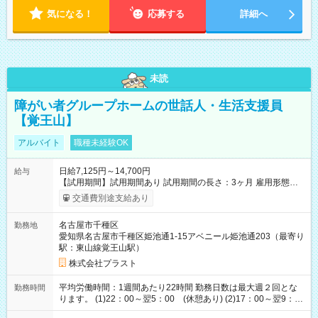
気になる！
応募する
詳細へ
未読
障がい者グループホームの世話人・生活支援員
【覚王山】
アルバイト
職種未経験OK
日給7,125円～14,700円
給与
【試用期間】試用期間あり 試用期間の長さ：3ヶ月 雇用形態、
給与は本採用時と同じです。
交通費別途支給あり
名古屋市千種区
勤務地
愛知県名古屋市千種区姫池通1-15アベニール姫池通203（最寄り
駅：東山線覚王山駅）
株式会社プラスト
平均労働時間：1週間あたり22時間 勤務日数は最大週２回とな
勤務時間
ります。 (1)22：00～翌5：00 (休憩あり) (2)17：00～翌9：
00 (休憩あり) ３６協定提出済 平均労働時間：1週間あたり22