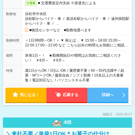
■ 交通費規定内支給 ※派遣先による
交通費
浜松市中央区
勤務地
浜松駅からバイク・車
/
新浜松駅からバイク・車
/
遠州病院駅
からバイク・車
/
…
■物流センターなど ■勤務地選べます
＜1日3時間～OK！＞ ▼ 例えば… ▼ 15:00～18:00 15:00～
勤務時間
22:00 17:00～22:00 など こちら以外の時間もお気軽にご相談く
ださい！
単発1日～！ ★勤務開始日や期間はお気軽にご相談くださ
期間
い！ ＃8月～ ＃9月～
週1日からOK
/
日払いOK
/
履歴書不要
/
40～50代活躍中
/
副
特徴
業・WワークOK
/
服装自由
/
シフト勤務
/
10名以上の大量募
集
/
電話対応なし
/
パソコンスキル不要
気になる！
応募する
詳細へ
掲載日：2026.08.07
未読
＼来社不要／単発1日OK＊お菓子の仕分け