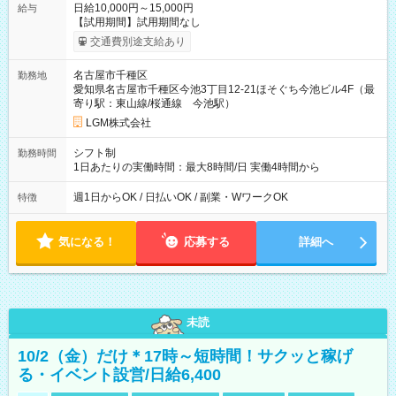
日給10,000円～15,000円
給与
【試用期間】試用期間なし
交通費別途支給あり
名古屋市千種区
勤務地
愛知県名古屋市千種区今池3丁目12-21ほそぐち今池ビル4F（最
寄り駅：東山線/桜通線 今池駅）
LGM株式会社
シフト制
勤務時間
1日あたりの実働時間：最大8時間/日 実働4時間から
週1日からOK / 日払いOK / 副業・WワークOK
特徴
気になる！
応募する
詳細へ
未読
10/2（金）だけ＊17時～短時間！サクッと稼げ
る・イベント設営/日給6,400