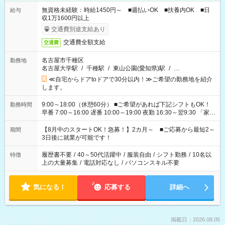
無資格未経験：時給1450円～ ■週払いOK ■扶養内OK ■日
給与
収1万1600円以上
交通費別途支給あり
交通費全額支給
交通費
名古屋市千種区
勤務地
名古屋大学駅
/
千種駅
/
東山公園(愛知県)駅
/
…
≪自宅からドアtoドアで30分以内！≫ご希望の勤務地を紹介
します。
9:00～18:00（休憩60分） ■ご希望があれば下記シフトもOK！
勤務時間
早番 7:00～16:00 遅番 10:00～19:00 夜勤 16:30～翌9:30 「家族
と休みを合わせたい」 「余裕を持って夕飯の準備がしたい」
「できれば残業はしたくない」 など、ご希望を教えてください
【8月中のスタートOK！急募！】2カ月～ ■ご応募から最短2～
期間
ね。 ※Wワーク希望の方へ 今ご覧のお仕事で希望する勤務時間
3日後に就業が可能です！
と、もう1つのお仕事の勤務時間。 合計で週40時間を超える場
合は応募できません。
履歴書不要
/
40～50代活躍中
/
服装自由
/
シフト勤務
/
10名以
特徴
上の大量募集
/
電話対応なし
/
パソコンスキル不要
気になる！
応募する
詳細へ
掲載日：2026.08.05