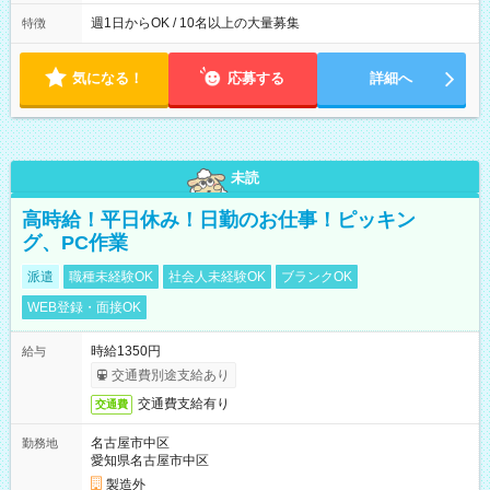
社後、就業可能シフトをご確認の上、申請してください。
週1日からOK / 10名以上の大量募集
特徴
気になる！
応募する
詳細へ
未読
高時給！平日休み！日勤のお仕事！ピッキン
グ、PC作業
派遣
職種未経験OK
社会人未経験OK
ブランクOK
WEB登録・面接OK
時給1350円
給与
交通費別途支給あり
交通費支給有り
交通費
名古屋市中区
勤務地
愛知県名古屋市中区
製造外