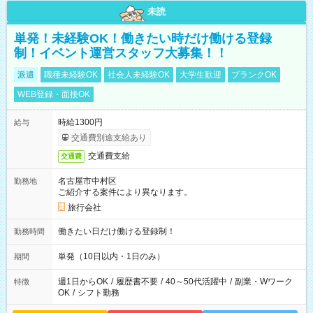
未読
単発！未経験OK！働きたい時だけ働ける登録
制！イベント運営スタッフ大募集！！
派遣
職種未経験OK
社会人未経験OK
大学生歓迎
ブランクOK
WEB登録・面接OK
時給1300円
給与
交通費別途支給あり
交通費支給
交通費
名古屋市中村区
勤務地
ご紹介する案件により異なります。
旅行会社
働きたい日だけ働ける登録制！
勤務時間
単発（10日以内・1日のみ）
期間
週1日からOK
/
履歴書不要
/
40～50代活躍中
/
副業・Wワーク
特徴
OK
/
シフト勤務