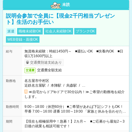
未読
説明会参加で全員に【現金2千円相当プレゼン
ト】生活のお手伝い
派遣
職種未経験OK
社会人未経験OK
ブランクOK
WEB登録・面接OK
無資格未経験：時給1450円～ ■週払いOK ■扶養内OK ■日
給与
収1万1600円以上
交通費別途支給あり
交通費全額支給
交通費
名古屋市中村区
勤務地
近鉄名古屋駅
/
本陣駅
/
烏森駅
/
…
≪自宅からドアtoドアで30分以内！≫ご希望の勤務地を紹介
します。
9:00～18:00（休憩60分） ■ご希望があれば下記シフトもOK！
勤務時間
早番 7:00～16:00 遅番 10:00～19:00 「家族と休みを合わせた
い」 「余裕を持って夕飯の準備がしたい」 「できれば残業はし
たくない」 など、ご希望を教えてくださいね。 ※Wワーク希望
【現在も積極採用中！急募！】2カ月～ ■ご応募から最短2～3
期間
の方へ 今ご覧のお仕事で希望する勤務時間と、もう1つのお仕事
日後の就業も相談可能です！
の勤務時間。 合計で週40時間を超える場合は応募できません。