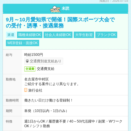
掲載日：2026.07.03
未読
9月～10月愛知県で開催！国際スポーツ大会で
の受付・誘導・接遇業務
派遣
職種未経験OK
社会人未経験OK
大学生歓迎
ブランクOK
WEB登録・面接OK
時給1500円
給与
交通費別途支給あり
交通費支給
交通費
名古屋市中村区
勤務地
ご紹介する案件により異なります。
旅行会社
働きたい日だけ働ける登録制！
勤務時間
単発（10日以内・1日のみ）
期間
週1日からOK
/
履歴書不要
/
40～50代活躍中
/
副業・Wワーク
特徴
OK
/
シフト勤務