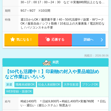
30～17：00 17：00～24：30 など ※実働8時間以上となる勤
務もあります。 【休憩】60分+他休憩あり 交替で取得します。
安全面に配慮しこまめな休憩があります。
9/17～9/27 ※10日間
期間
週1日からOK
/
履歴書不要
/
40～50代活躍中
/
副業・Wワーク
特徴
OK
/
服装自由
/
シフト勤務
/
10名以上の大量募集
/
電話対応な
し
/
パソコンスキル不要
気になる！
応募する
詳細へ
掲載日：2026.08.06
未読
【50代も活躍中！】印刷物の封入や景品箱詰め
など作業はいろいろ
派遣
職種未経験OK
社会人未経験OK
大学生歓迎
ブランクOK
WEB登録・面接OK
時給1400円 ＊日給9,800円＝時給1,400円×実働7時間 ＊日払
給与
い・週払い（速払システム）制度あり