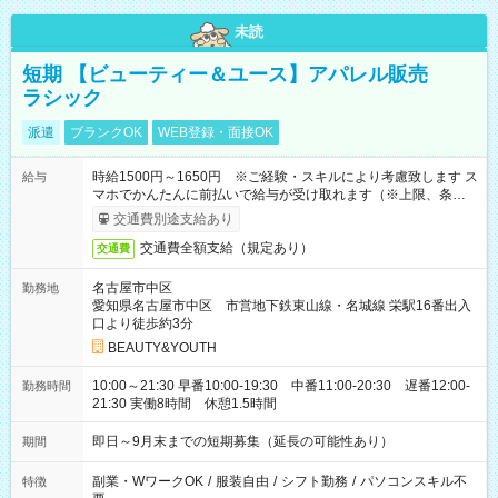
未読
短期 【ビューティー＆ユース】アパレル販売
ラシック
派遣
ブランクOK
WEB登録・面接OK
時給1500円～1650円 ※ご経験・スキルにより考慮致します ス
給与
マホでかんたんに前払いで給与が受け取れます（※上限、条件
あり）
交通費別途支給あり
交通費全額支給（規定あり）
交通費
名古屋市中区
勤務地
愛知県名古屋市中区 市営地下鉄東山線・名城線 栄駅16番出入
口より徒歩約3分
BEAUTY&YOUTH
10:00～21:30 早番10:00-19:30 中番11:00-20:30 遅番12:00-
勤務時間
21:30 実働8時間 休憩1.5時間
即日～9月末までの短期募集（延長の可能性あり）
期間
副業・WワークOK
/
服装自由
/
シフト勤務
/
パソコンスキル不
特徴