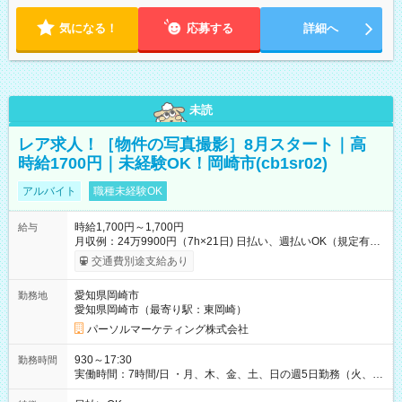
気になる！
応募する
詳細へ
未読
レア求人！［物件の写真撮影］8月スタート｜高
時給1700円｜未経験OK！岡崎市(cb1sr02)
アルバイト
職種未経験OK
時給1,700円～1,700円
給与
月収例：24万9900円（7h×21日) 日払い、週払いOK（規定有
り） 【試用期間】試用期間なし
交通費別途支給あり
愛知県岡崎市
勤務地
愛知県岡崎市（最寄り駅：東岡崎）
パーソルマーケティング株式会社
930～17:30
勤務時間
実働時間：7時間/日 ・月、木、金、土、日の週5日勤務（火、水
は固定休です／夏季、年末年始等、長期休暇有り！） ・ワンシ