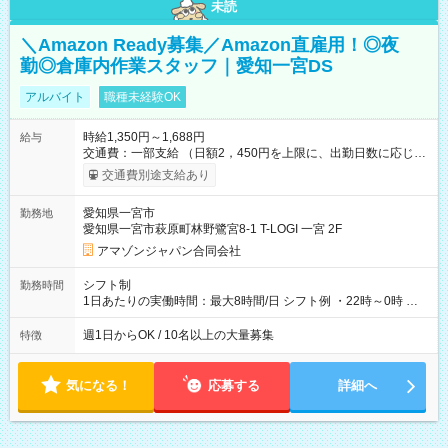
未読
＼Amazon Ready募集／Amazon直雇用！◎夜
勤◎倉庫内作業スタッフ｜愛知一宮DS
アルバイト
職種未経験OK
時給1,350円～1,688円
給与
交通費：一部支給 （日額2，450円を上限に、出勤日数に応じて
実費支給） ※22:00～翌5:00までは時給25%UP！ ■給与前払い
交通費別途支給あり
制度あり ※前払い額の上限あり、手数料無料（Amazon負担）
そのほか所定の条件が適用されます 【試用期間】試用期間なし
愛知県一宮市
勤務地
愛知県一宮市萩原町林野鷺宮8-1 T-LOGI 一宮 2F
アマゾンジャパン合同会社
シフト制
勤務時間
1日あたりの実働時間：最大8時間/日 シフト例 ・22時～0時 入
社後、就業可能シフトをご確認の上、申請してください。
週1日からOK / 10名以上の大量募集
特徴
気になる！
応募する
詳細へ