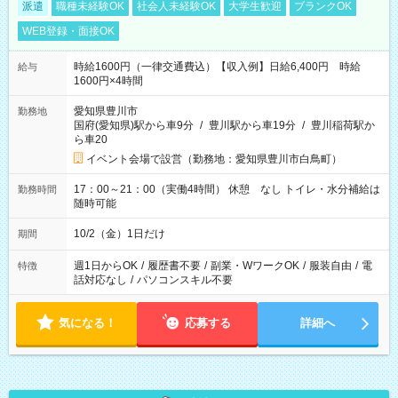
派遣
職種未経験OK
社会人未経験OK
大学生歓迎
ブランクOK
WEB登録・面接OK
時給1600円（一律交通費込）【収入例】日給6,400円 時給
給与
1600円×4時間
愛知県豊川市
勤務地
国府(愛知県)駅から車9分
/
豊川駅から車19分
/
豊川稲荷駅か
ら車20
イベント会場で設営（勤務地：愛知県豊川市白鳥町）
17：00～21：00（実働4時間） 休憩 なし トイレ・水分補給は
勤務時間
随時可能
10/2（金）1日だけ
期間
週1日からOK
/
履歴書不要
/
副業・WワークOK
/
服装自由
/
電
特徴
話対応なし
/
パソコンスキル不要
気になる！
応募する
詳細へ