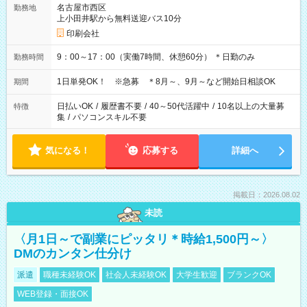
名古屋市西区
勤務地
上小田井駅から無料送迎バス10分
印刷会社
9：00～17：00（実働7時間、休憩60分） ＊日勤のみ
勤務時間
1日単発OK！ ※急募 ＊8月～、9月～など開始日相談OK
期間
日払いOK
/
履歴書不要
/
40～50代活躍中
/
10名以上の大量募
特徴
集
/
パソコンスキル不要
気になる！
応募する
詳細へ
掲載日：2026.08.02
未読
〈月1日～で副業にピッタリ＊時給1,500円～〉
DMのカンタン仕分け
派遣
職種未経験OK
社会人未経験OK
大学生歓迎
ブランクOK
WEB登録・面接OK