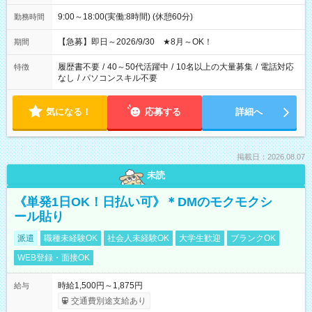
9:00～18:00(実働:8時間) (休憩60分)
勤務時間
【急募】即日～2026/9/30 ★8月～OK！
期間
履歴書不要
/
40～50代活躍中
/
10名以上の大量募集
/
電話対応
特徴
なし
/
パソコンスキル不要
気になる！
応募する
詳細へ
掲載日：2026.08.07
未読
《単発1日OK！日払い可》＊DMのモクモクシ
ール貼り
派遣
職種未経験OK
社会人未経験OK
大学生歓迎
ブランクOK
WEB登録・面接OK
時給1,500円～1,875円
給与
交通費別途支給あり