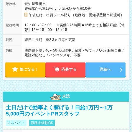
愛知県豊橋市
勤務地
豊橋駅から車19分
/
大清水駅から車10分
午後だけ・出荷シール貼り（勤務地：愛知県豊橋市船渡町）
13：00～17：00 ※実働3.75時間 ◆16時までも相談可能 【休
勤務時間
憩】15分 15：00～15：15
即日～長期 ※2.3ヵ月毎の更新
期間
履歴書不要
/
40～50代活躍中
/
副業・WワークOK
/
服装自由
/
特徴
電話対応なし
/
パソコンスキル不要
気になる！
応募する
詳細へ
未読
土日だけで効率よく稼げる！日給1万円～1万
5,000円のイベントPRスタッフ
アルバイト
職種未経験OK