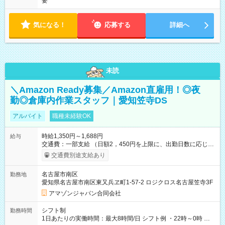
要
気になる！
応募する
詳細へ
未読
＼Amazon Ready募集／Amazon直雇用！◎夜
勤◎倉庫内作業スタッフ｜愛知笠寺DS
アルバイト
職種未経験OK
時給1,350円～1,688円
給与
交通費：一部支給 （日額2，450円を上限に、出勤日数に応じて
実費支給） ※22:00～翌5:00までは時給25%UP！ ■給与前払い
交通費別途支給あり
制度あり ※前払い額の上限あり、手数料無料（Amazon負担）
そのほか所定の条件が適用されます 【試用期間】試用期間なし
名古屋市南区
勤務地
愛知県名古屋市南区東又兵ヱ町1-57-2 ロジクロス名古屋笠寺3F
アマゾンジャパン合同会社
シフト制
勤務時間
1日あたりの実働時間：最大8時間/日 シフト例 ・22時～0時 入