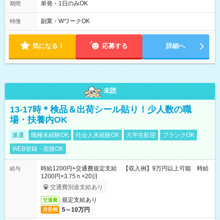
時間 勤務日数は最大週２回となります。 (1)22：00～翌5：00
単発・1日のみOK
期間
(休憩あり) (2)17：00～翌9：00 (休憩あり) ３６協定提出済
副業・WワークOK
特徴
気になる！
応募する
詳細へ
未読
13-17時＊検品＆出荷シール貼り！少人数の職
場・扶養内OK
派遣
職種未経験OK
社会人未経験OK
大学生歓迎
ブランクOK
WEB登録・面接OK
時給1200円+交通費規定支給 【収入例】9万円以上可能 時給
給与
1200円×3.75ｈ×20日
交通費別途支給あり
規定支給あり
交通費
5～10万円
月収例