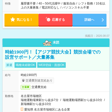
履歴書不要
/
40～50代活躍中
/
服装自由
/
シフト勤務
/
10名以
特徴
上の大量募集
/
電話対応なし
/
パソコンスキル不要
気になる！
応募する
詳細へ
掲載日：2026.08.07
未読
時給1900円！【アジア競技大会】競技会場での
設営サポート／大量募集
派遣
職種未経験OK
WEB登録・面接OK
時給1900円
給与
交通費別途支給あり
交通費支給
交通費
名古屋市瑞穂区
勤務地
瑞穂運動場東駅から徒歩7分
/
瑞穂運動場西駅から徒歩10分
/
新瑞橋駅から徒歩10分
愛知県 名古屋市瑞穂区にある企業