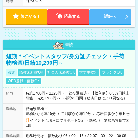
フト！ 残業ほぼナシ（0～5h/月）
日払いOK
特徴
気になる！
応募する
詳細へ
未読
短期＊イベントスタッフ/身分証チェック・手荷
物検査/日給10,200円～
派遣
職種未経験OK
社会人未経験OK
大学生歓迎
ブランクOK
WEB登録・面接OK
時給1700円～2125円（一律交通費込）【収入例】6.3万円以上
給与
可能 時給1700円×7.5時間×5日間（勤務日数により異なる）
愛知県豊橋市
勤務地
豊橋駅から車15分
/
二川駅から車14分
/
赤岩口駅から車10分
イベント会場入口でサポートStaff（勤務地：愛知県豊橋市岩
田町）
勤務時間は、複数あり 05：00～15：30 07：30～22：30 08：
勤務時間