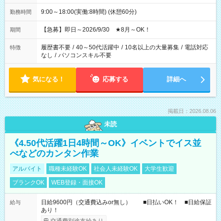
9:00～18:00(実働:8時間) (休憩60分)
勤務時間
【急募】即日～2026/9/30 ★8月～OK！
期間
履歴書不要
/
40～50代活躍中
/
10名以上の大量募集
/
電話対応
特徴
なし
/
パソコンスキル不要
気になる！
応募する
詳細へ
掲載日：2026.08.06
未読
《4.50代活躍1日4時間～OK》イベントでイス並
べなどのカンタン作業
アルバイト
職種未経験OK
社会人未経験OK
大学生歓迎
ブランクOK
WEB登録・面接OK
日給9600円（交通費込みor無し） ■日払いOK！ ■日給保証
給与
あり！