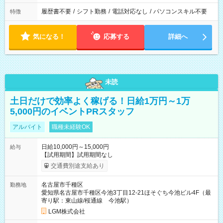
履歴書不要
/
シフト勤務
/
電話対応なし
/
パソコンスキル不要
特徴
気になる！
応募する
詳細へ
未読
土日だけで効率よく稼げる！日給1万円～1万
5,000円のイベントPRスタッフ
アルバイト
職種未経験OK
日給10,000円～15,000円
給与
【試用期間】試用期間なし
交通費別途支給あり
名古屋市千種区
勤務地
愛知県名古屋市千種区今池3丁目12-21ほそぐち今池ビル4F（最
寄り駅：東山線/桜通線 今池駅）
LGM株式会社