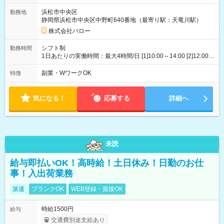
約更新となります 【試用期間】試用期間あり 試用期間の長さ：
2ヶ月 雇用形態、給与は本採用時と同じです。
浜松市中央区
勤務地
静岡県浜松市中央区中野町640番地（最寄り駅：天竜川駅）
株式会社バロー
シフト制
勤務時間
1日あたりの実働時間：最大4時間/日 [1]10:00～14:00 [2]12:00～
16:00 [3]16:00～20:00 ※土日祝は勤務できる方歓迎 <働き方>
【短時間パートタイマー】 1.勤務時間:4時間 2.勤務日数:週3～5
副業・WワークOK
特徴
日 3.土日祝時給100円UP
気になる！
応募する
詳細へ
未読
給与即払いOK！高時給！土日休み！日勤のお仕
事！入出荷業務
派遣
ブランクOK
WEB登録・面接OK
時給1500円
給与
交通費別途支給あり