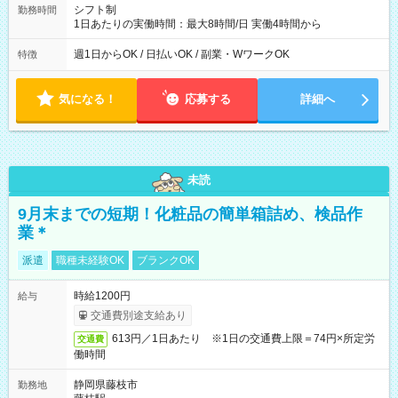
シフト制
勤務時間
1日あたりの実働時間：最大8時間/日 実働4時間から
週1日からOK / 日払いOK / 副業・WワークOK
特徴
気になる！
応募する
詳細へ
未読
9月末までの短期！化粧品の簡単箱詰め、検品作
業＊
派遣
職種未経験OK
ブランクOK
時給1200円
給与
交通費別途支給あり
613円／1日あたり ※1日の交通費上限＝74円×所定労
交通費
働時間
静岡県藤枝市
勤務地