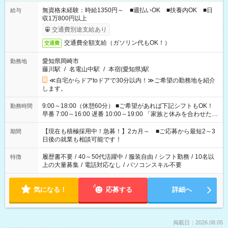
無資格未経験：時給1350円～ ■週払いOK ■扶養内OK ■日
給与
収1万800円以上
交通費別途支給あり
交通費全額支給（ガソリン代もOK！）
交通費
愛知県岡崎市
勤務地
藤川駅
/
名電山中駅
/
本宿(愛知県)駅
≪自宅からドアtoドアで30分以内！≫ご希望の勤務地を紹介
します。
9:00～18:00（休憩60分） ■ご希望があれば下記シフトもOK！
勤務時間
早番 7:00～16:00 遅番 10:00～19:00 「家族と休みを合わせた
い」 「余裕を持って夕飯の準備がしたい」 「できれば残業はし
たくない」 など、ご希望を教えてくださいね。 ※Wワーク希望
【現在も積極採用中！急募！】2カ月～ ■ご応募から最短2～3
期間
の方へ 今ご覧のお仕事で希望する勤務時間と、もう1つのお仕事
日後の就業も相談可能です！
の勤務時間。 合計で週40時間を超える場合は応募できません。
履歴書不要
/
40～50代活躍中
/
服装自由
/
シフト勤務
/
10名以
特徴
上の大量募集
/
電話対応なし
/
パソコンスキル不要
気になる！
応募する
詳細へ
掲載日：2026.08.05