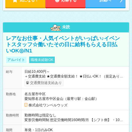
気になる！
応募する
詳細へ
未読
レアなお仕事・人気イベントがいっぱい♪イベン
トスタッフ☆働いたその日に給料もらえる日払
いOK◎/N1
アルバイト
職種未経験OK
日給10,400円～
給与
＋交通費支給 ★交通費全額支給！ ★日払いOK！（規定あり） ┗
働いたその日に現金GET♪ お仕事後はコンビニATMから 日払
交通費別途支給あり
い分を引き落とせます！ 【試用期間】試用期間なし
名古屋市中区
勤務地
愛知県名古屋市中区金山（最寄り駅：金山駅）
株式会社ワンベルウッズ
勤務時間は指定なし
勤務時間
変形労働時間制 想定労働時間160時間/月 【シフト例】 ・10：
00～20：00
単発・1日のみOK
期間