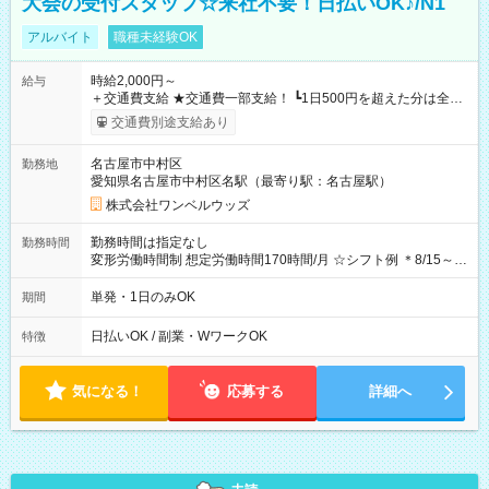
大会の受付スタッフ☆来社不要！日払いOK♪/N1
アルバイト
職種未経験OK
時給2,000円～
給与
＋交通費支給 ★交通費一部支給！ ┗1日500円を超えた分は全額
支給！ ※往復500円以内の方は自己負担となります ★日払い
交通費別途支給あり
OK！（規定あり） ┗働いたその日に現金GET♪ お仕事後はコン
ビニATMから 日払い分を引き落とせます！ 【試用期間】試用
名古屋市中村区
勤務地
期間なし
愛知県名古屋市中村区名駅（最寄り駅：名古屋駅）
株式会社ワンベルウッズ
勤務時間は指定なし
勤務時間
変形労働時間制 想定労働時間170時間/月 ☆シフト例 ＊8/15～
10/26 全日共通 08：00～12：00 17：00～21：00 ＊8/31
～9/19のみ下記シフトもあります！ 12：00～16：00 ＊9/6～
単発・1日のみOK
期間
10/6、10/11～26のみ下記シフトもあります！ 07：00～11：
00
日払いOK / 副業・WワークOK
特徴
気になる！
応募する
詳細へ