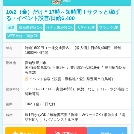
未読
10/2（金）だけ＊17時～短時間！サクッと稼げ
る・イベント設営/日給6,400
派遣
職種未経験OK
社会人未経験OK
大学生歓迎
ブランクOK
WEB登録・面接OK
時給1600円（一律交通費込）【収入例】日給6,400円 時給
給与
1600円×4時間
愛知県豊川市
勤務地
国府(愛知県)駅から車9分
/
豊川駅から車19分
/
豊川稲荷駅か
ら車20
イベント会場で設営（勤務地：愛知県豊川市白鳥町）
17：00～21：00（実働4時間） 休憩 なし トイレ・水分補給は
勤務時間
随時可能
10/2（金）1日だけ
期間
週1日からOK
/
履歴書不要
/
副業・WワークOK
/
服装自由
/
電
特徴
話対応なし
/
パソコンスキル不要