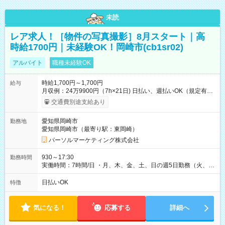
未読
レア求人！［物件の写真撮影］8月スタート｜高
時給1700円｜未経験OK！岡崎市(cb1sr02)
アルバイト
職種未経験OK
時給1,700円～1,700円
給与
月収例：24万9900円（7h×21日) 日払い、週払いOK（規定有
り） 【試用期間】試用期間なし
交通費別途支給あり
愛知県岡崎市
勤務地
愛知県岡崎市（最寄り駅：東岡崎）
パーソルマーケティング株式会社
930～17:30
勤務時間
実働時間：7時間/日 ・月、木、金、土、日の週5日勤務（火、水
は固定休です／夏季、年末年始等、長期休暇有り！） ・ワンシ
フト！ 残業ほぼナシ（0～5h/月）
日払いOK
特徴
気になる！
応募する
詳細へ