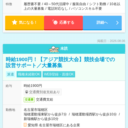
合は応募できません。
履歴書不要
/
40～50代活躍中
/
服装自由
/
シフト勤務
/
10名以
特徴
上の大量募集
/
電話対応なし
/
パソコンスキル不要
気になる！
応募する
詳細へ
掲載日：2026.08.06
未読
時給1900円！【アジア競技大会】競技会場での
設営サポート／大量募集
派遣
職種未経験OK
WEB登録・面接OK
時給1900円
給与
交通費別途支給あり
交通費支給
交通費
名古屋市瑞穂区
勤務地
瑞穂運動場東駅から徒歩7分
/
瑞穂運動場西駅から徒歩10分
/
新瑞橋駅から徒歩10分
愛知県 名古屋市瑞穂区にある企業