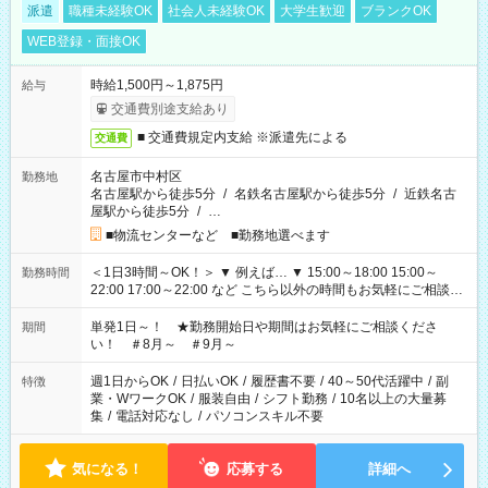
派遣
職種未経験OK
社会人未経験OK
大学生歓迎
ブランクOK
WEB登録・面接OK
時給1,500円～1,875円
給与
交通費別途支給あり
■ 交通費規定内支給 ※派遣先による
交通費
名古屋市中村区
勤務地
名古屋駅から徒歩5分
/
名鉄名古屋駅から徒歩5分
/
近鉄名古
屋駅から徒歩5分
/
…
■物流センターなど ■勤務地選べます
＜1日3時間～OK！＞ ▼ 例えば… ▼ 15:00～18:00 15:00～
勤務時間
22:00 17:00～22:00 など こちら以外の時間もお気軽にご相談く
ださい！
単発1日～！ ★勤務開始日や期間はお気軽にご相談くださ
期間
い！ ＃8月～ ＃9月～
週1日からOK
/
日払いOK
/
履歴書不要
/
40～50代活躍中
/
副
特徴
業・WワークOK
/
服装自由
/
シフト勤務
/
10名以上の大量募
集
/
電話対応なし
/
パソコンスキル不要
気になる！
応募する
詳細へ