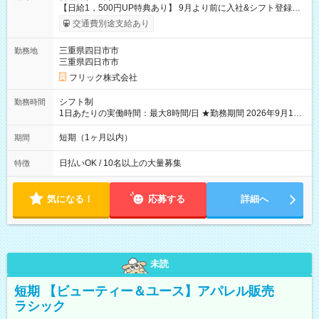
【日給1，500円UP特典あり】 9月より前に入社&シフト登録す
ると 期間中(9/16~10/23) の日給がUP! 日給1万1500円でしっか
交通費別途支給あり
り稼げます♪ 【試用期間】試用期間なし
三重県四日市市
勤務地
三重県四日市市
フリック株式会社
シフト制
勤務時間
1日あたりの実働時間：最大8時間/日 ★勤務期間 2026年9月16
日~2026年10月23日 短期勤務OK! 期間中フル勤務できる方優遇
※週3~5日勤務(勤務日数応相談) ※期間前から勤務スタートも可
短期（1ヶ月以内）
期間
能です! ★勤務時間 8:00~17:00(休憩1時間) ※現場により変動あ
り ※夜勤シフトあり
日払いOK / 10名以上の大量募集
特徴
気になる！
応募する
詳細へ
未読
短期 【ビューティー＆ユース】アパレル販売
ラシック