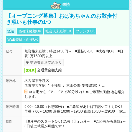
未読
【オープニング募集】おばあちゃんのお散歩付
き添いも仕事の1つ
派遣
職種未経験OK
社会人未経験OK
ブランクOK
WEB登録・面接OK
無資格未経験：時給1450円～ ■週払いOK ■扶養内OK ■日
給与
収1万1600円以上
交通費別途支給あり
交通費全額支給
交通費
名古屋市千種区
勤務地
名古屋大学駅
/
千種駅
/
東山公園(愛知県)駅
/
…
≪自宅からドアtoドアで30分以内！≫ご希望の勤務地を紹介
します。
9:00～18:00（休憩60分） ■ご希望があれば下記シフトもOK！
勤務時間
早番 7:00～16:00 遅番 10:00～19:00 夜勤 16:30～翌9:30 「家族
と休みを合わせたい」 「余裕を持って夕飯の準備がしたい」
「できれば残業はしたくない」 など、ご希望を教えてください
【8月中のスタートOK！急募！】2カ月～ ■ご応募から最短2～
期間
ね。 ※Wワーク希望の方へ 今ご覧のお仕事で希望する勤務時間
3日後に就業が可能です！
と、もう1つのお仕事の勤務時間。 合計で週40時間を超える場