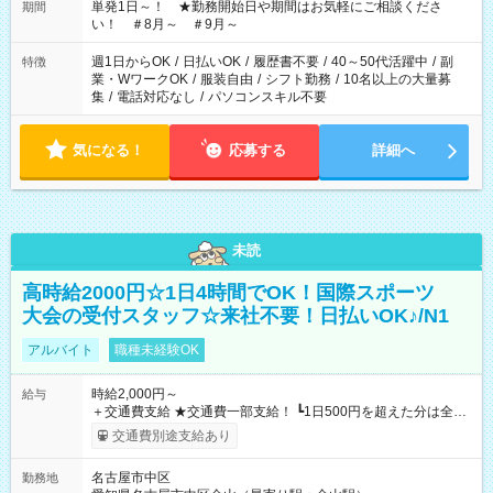
単発1日～！ ★勤務開始日や期間はお気軽にご相談くださ
期間
い！ ＃8月～ ＃9月～
週1日からOK
/
日払いOK
/
履歴書不要
/
40～50代活躍中
/
副
特徴
業・WワークOK
/
服装自由
/
シフト勤務
/
10名以上の大量募
集
/
電話対応なし
/
パソコンスキル不要
気になる！
応募する
詳細へ
未読
高時給2000円☆1日4時間でOK！国際スポーツ
大会の受付スタッフ☆来社不要！日払いOK♪/N1
アルバイト
職種未経験OK
時給2,000円～
給与
＋交通費支給 ★交通費一部支給！ ┗1日500円を超えた分は全額
支給！ ※往復500円以内の方は自己負担となります ★日払い
交通費別途支給あり
OK！（規定あり） ┗働いたその日に現金GET♪ お仕事後はコン
ビニATMから 日払い分を引き落とせます！ 【試用期間】試用
名古屋市中区
勤務地
期間なし