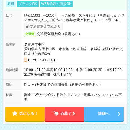
派遣
ブランクOK
WEB登録・面接OK
時給1500円～1650円 ※ご経験・スキルにより考慮致します ス
給与
マホでかんたんに前払いで給与が受け取れます（※上限、条件
あり）
交通費別途支給あり
交通費全額支給（規定あり）
交通費
名古屋市中区
勤務地
愛知県名古屋市中区 市営地下鉄東山線・名城線 栄駅16番出入
口より徒歩約3分
BEAUTY&YOUTH
10:00～21:30 早番10:00-19:30 中番11:00-20:30 遅番12:00-
勤務時間
21:30 実働8時間 休憩1.5時間
即日～9月末までの短期募集（延長の可能性あり）
期間
副業・WワークOK
/
服装自由
/
シフト勤務
/
パソコンスキル不
特徴
要
気になる！
応募する
詳細へ