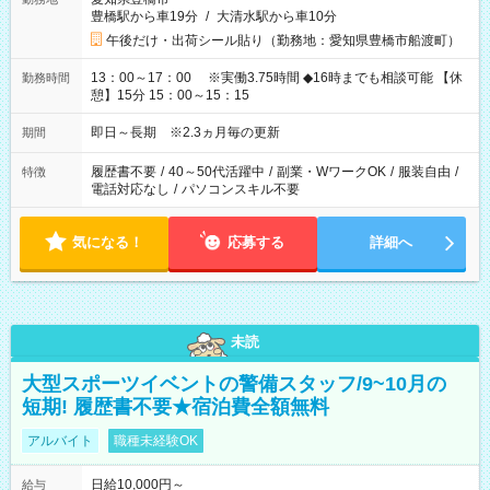
豊橋駅から車19分
/
大清水駅から車10分
午後だけ・出荷シール貼り（勤務地：愛知県豊橋市船渡町）
13：00～17：00 ※実働3.75時間 ◆16時までも相談可能 【休
勤務時間
憩】15分 15：00～15：15
即日～長期 ※2.3ヵ月毎の更新
期間
履歴書不要
/
40～50代活躍中
/
副業・WワークOK
/
服装自由
/
特徴
電話対応なし
/
パソコンスキル不要
気になる！
応募する
詳細へ
未読
大型スポーツイベントの警備スタッフ/9~10月の
短期! 履歴書不要★宿泊費全額無料
アルバイト
職種未経験OK
日給10,000円～
給与