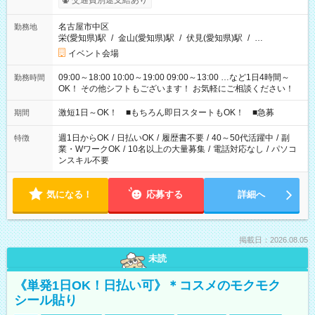
交通費別途支給あり
名古屋市中区
勤務地
栄(愛知県)駅
/
金山(愛知県)駅
/
伏見(愛知県)駅
/
…
イベント会場
09:00～18:00 10:00～19:00 09:00～13:00 …など1日4時間～
勤務時間
OK！ その他シフトもございます！ お気軽にご相談ください！
激短1日～OK！ ■もちろん即日スタートもOK！ ■急募
期間
週1日からOK
/
日払いOK
/
履歴書不要
/
40～50代活躍中
/
副
特徴
業・WワークOK
/
10名以上の大量募集
/
電話対応なし
/
パソコ
ンスキル不要
気になる！
応募する
詳細へ
掲載日：2026.08.05
未読
《単発1日OK！日払い可》＊コスメのモクモク
シール貼り