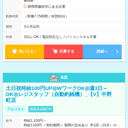
藤枝駅
静岡県藤枝市にある企業
（実働7.75時間／休憩60分）
勤務時間
3カ月以内
期間
日払いOK
/
電話対応なし
/
パソコンスキル不要
特徴
気になる！
応募する
詳細へ
未読
土日祝時給100円UP◎WワークOK◎週3日～
OK◎レジスタッフ（自動釣銭機）_【V】中野
町店
アルバイト
職種未経験OK
時給1,100円～
給与
時給1100円 ＜契約期間＞ 期間の定めあり 年1回（10月）の契