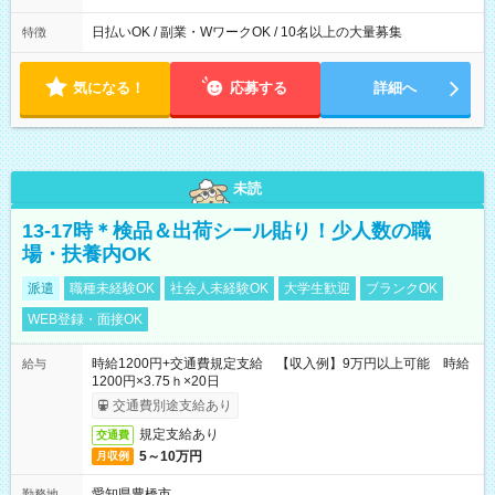
日払いOK / 副業・WワークOK / 10名以上の大量募集
特徴
気になる！
応募する
詳細へ
未読
13-17時＊検品＆出荷シール貼り！少人数の職
場・扶養内OK
派遣
職種未経験OK
社会人未経験OK
大学生歓迎
ブランクOK
WEB登録・面接OK
時給1200円+交通費規定支給 【収入例】9万円以上可能 時給
給与
1200円×3.75ｈ×20日
交通費別途支給あり
規定支給あり
交通費
5～10万円
月収例
愛知県豊橋市
勤務地