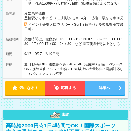
可能 時給1500円×7.5時間×5日間（勤務日数により異なる）
愛知県豊橋市
勤務地
豊橋駅から車15分
/
二川駅から車14分
/
赤岩口駅から車10分
イベント会場入口でサポートStaff（勤務地：愛知県豊橋市岩
田町）
勤務時間は、複数あり 05：00～15：30 07：30～22：30 08：
勤務時間
30～17：00 17：00～24：30 など ※実働8時間以上となる勤
務もあります。 【休憩】60分+他休憩あり 交替で取得します。
安全面に配慮しこまめな休憩があります。
9/17～9/27 ※10日間
期間
週1日からOK
/
履歴書不要
/
40～50代活躍中
/
副業・Wワーク
特徴
OK
/
服装自由
/
シフト勤務
/
10名以上の大量募集
/
電話対応な
し
/
パソコンスキル不要
気になる！
応募する
詳細へ
未読
高時給2000円☆1日4時間でOK！国際スポーツ