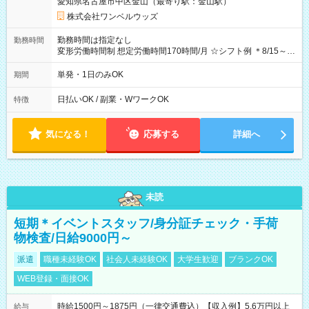
愛知県名古屋市中区金山（最寄り駅：金山駅）
株式会社ワンベルウッズ
勤務時間は指定なし
勤務時間
変形労働時間制 想定労働時間170時間/月 ☆シフト例 ＊8/15～
10/26 全日共通 08：00～12：00 17：00～21：00 ＊8/31
～9/19のみ下記シフトもあります！ 12：00～16：00 ＊9/6～
単発・1日のみOK
期間
10/6、10/11～26のみ下記シフトもあります！ 07：00～11：
00
日払いOK / 副業・WワークOK
特徴
気になる！
応募する
詳細へ
未読
短期＊イベントスタッフ/身分証チェック・手荷
物検査/日給9000円～
派遣
職種未経験OK
社会人未経験OK
大学生歓迎
ブランクOK
WEB登録・面接OK
時給1500円～1875円（一律交通費込）【収入例】5.6万円以上
給与