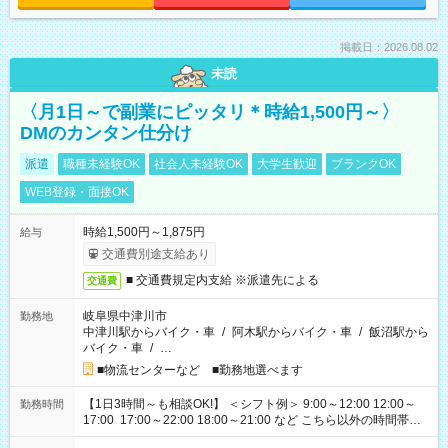
掲載日：2026.08.02
未読
〈月1日～で副業にピッタリ＊時給1,500円～〉
DMのカンタン仕分け
派遣
職種未経験OK
社会人未経験OK
大学生歓迎
ブランクOK
WEB登録・面接OK
時給1,500円～1,875円
給与
交通費別途支給あり
■ 交通費規定内支給 ※派遣先による
交通費
岐阜県中津川市
勤務地
中津川駅からバイク・車
/
阿木駅からバイク・車
/
飯沼駅から
バイク・車
/
…
■物流センターなど ■勤務地選べます
【1日3時間～も相談OK!】 ＜シフト例＞ 9:00～12:00 12:00～
勤務時間
17:00 17:00～22:00 18:00～21:00 など こちら以外の時間帯も
お気軽にご相談ください！