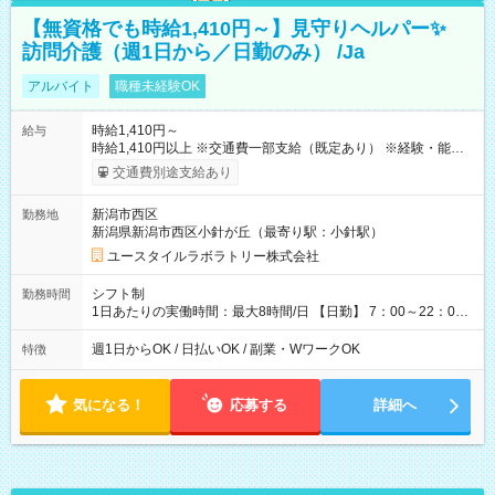
【無資格でも時給1,410円～】見守りヘルパー✨
訪問介護（週1日から／日勤のみ） /Ja
アルバイト
職種未経験OK
時給1,410円～
給与
時給1,410円以上 ※交通費一部支給（既定あり） ※経験・能力を
考慮して決定します 【収入例】 週1回勤務の場合：1,410円×8時
交通費別途支給あり
間×4回=4万5,120円 週3回勤務の場合：1,410円×8時間×12回
=13万5,360円 週5回勤務の場合：1,410円×8時間×20回=22万
新潟市西区
勤務地
5,600円 【試用期間】試用期間あり 試用期間の長さ：2ヶ月
新潟県新潟市西区小針が丘（最寄り駅：小針駅）
※ 雇用形態と給与に、本採用時と異なる部分があります。 雇用
形態：本採用時と同じです。 給与：時給 1,050円以上
ユースタイルラボラトリー株式会社
シフト制
勤務時間
1日あたりの実働時間：最大8時間/日 【日勤】 7：00～22：00
の間で8時間勤務（休憩時間は法定通り） ※週1日～OK ／ 夜勤
なし ＊＊ 勤務時間例 ＊＊ ■8時から17時 ■9時から18時 ■10
週1日からOK / 日払いOK / 副業・WワークOK
特徴
時から19時 ■12時から21時 など ※訪問先により変動 ※曜日固
定（毎週同じ曜日勤務）
気になる！
応募する
詳細へ