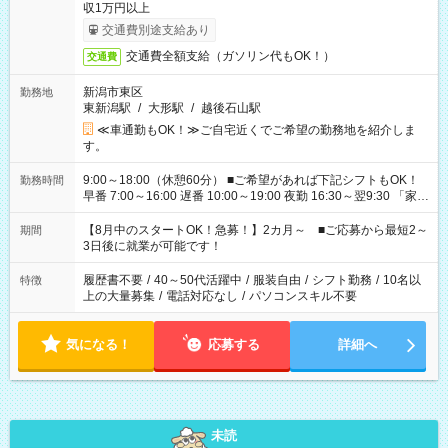
収1万円以上
交通費別途支給あり
交通費全額支給（ガソリン代もOK！）
交通費
新潟市東区
勤務地
東新潟駅
/
大形駅
/
越後石山駅
≪車通勤もOK！≫ご自宅近くでご希望の勤務地を紹介しま
す。
9:00～18:00（休憩60分） ■ご希望があれば下記シフトもOK！
勤務時間
早番 7:00～16:00 遅番 10:00～19:00 夜勤 16:30～翌9:30 「家族
と休みを合わせたい」 「余裕を持って夕飯の準備がしたい」
「できれば残業はしたくない」 など、ご希望を教えてください
【8月中のスタートOK！急募！】2カ月～ ■ご応募から最短2～
期間
ね。 ※Wワーク希望の方へ 今ご覧のお仕事で希望する勤務時間
3日後に就業が可能です！
と、もう1つのお仕事の勤務時間。 合計で週40時間を超える場
合は応募できません。
履歴書不要
/
40～50代活躍中
/
服装自由
/
シフト勤務
/
10名以
特徴
上の大量募集
/
電話対応なし
/
パソコンスキル不要
気になる！
応募する
詳細へ
未読