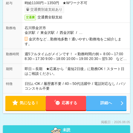
時給1100円～1350円 ★Wワーク不可
給与
交通費別途支給あり
交通費全額支給
交通費
石川県金沢市
勤務地
金沢駅
/
東金沢駅
/
西金沢駅
/
…
金沢市など…勤務地多数！通いやすい勤務地をご紹介しま
す。
週5フルタイムがメインです！ ＜勤務時間の例＞ 8:00～17:00
勤務時間
8:30～17:30 9:00～18:00 10:00～19:00 20:30～翌5:30 など ★
その他にも勤務時間多数！ 日勤のみ、残業なし、交替制など
ご希望を教えてください！
即日～長期 ★応募から「最短2日後」に勤務OK！スタート日
期間
はご相談ください。
日払いOK
/
履歴書不要
/
40～50代活躍中
/
電話対応なし
/
パソ
特徴
コンスキル不要
気になる！
応募する
詳細へ
掲載日：2026.08.05
未読