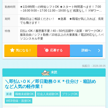
★1日4時間～の時短シフトOK ★スタート時間選べます！ 7:00
勤務時間
～16:00 9:00～17:00 11:00～19:00 など 残業なし！ ※Wワーク
の場合、他のお仕事と合わせ週40時間超の就業はご案内できま
せん ※法令に基づき、週20時間以上勤務は社会保険への加入対
開始日はご相談ください！ ★急募 ★職場が気に入れば、長期
期間
象となります ※労働者派遣法（日雇い派遣の原則禁止）によ
でも働けます！
り、短時間・短期間の就業はご案内が難しい場合があります
日払いOK
/
履歴書不要
/
40～50代活躍中
/
副業・WワークOK
/
特徴
服装自由
/
シフト勤務
/
10名以上の大量募集
/
電話対応なし
/
パ
ソコンスキル不要
気になる！
応募する
詳細へ
掲載日：2026.08.05
未読
＼即払いＯＫ／即日勤務ＯＫ＊仕分け・箱詰め
など人気の軽作業！
派遣
職種未経験OK
社会人未経験OK
ブランクOK
WEB登録・面接OK