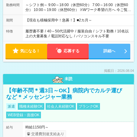
～シフト例～ 9:00～18:00（休憩60分） 7:00～16:00（休憩60
勤務時間
分） 10:00～19:00（休憩60分） ※Wワーク希望の方へ 今ご覧の
お仕事で希望する勤務時間と、もう1つのお仕事の勤務時間の合
計が 週40時間を超えなければOKです。
【現在も積極採用中！急募！】■2カ月～
期間
履歴書不要
/
40～50代活躍中
/
服装自由
/
シフト勤務
/
10名以
特徴
上の大量募集
/
電話対応なし
/
パソコンスキル不要
気になる！
応募する
詳細へ
掲載日：2026.08.04
未読
【年齢不問＊週3日～OK】病院内でカルテ運び
など＊メッセンジャー業務
派遣
職種未経験OK
社会人未経験OK
ブランクOK
WEB登録・面接OK
時給1150円～
給与
交通費別途支給あり