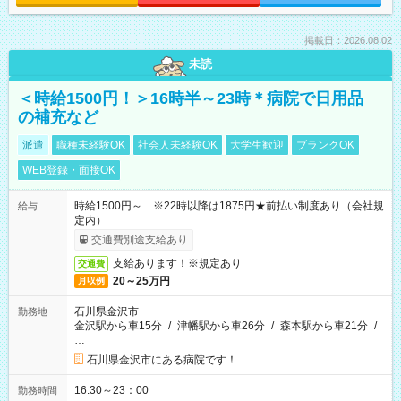
掲載日：2026.08.02
未読
＜時給1500円！＞16時半～23時＊病院で日用品
の補充など
派遣
職種未経験OK
社会人未経験OK
大学生歓迎
ブランクOK
WEB登録・面接OK
時給1500円～ ※22時以降は1875円★前払い制度あり（会社規
給与
定内）
交通費別途支給あり
支給あります！※規定あり
交通費
20～25万円
月収例
石川県金沢市
勤務地
金沢駅から車15分
/
津幡駅から車26分
/
森本駅から車21分
/
…
石川県金沢市にある病院です！
16:30～23：00
勤務時間