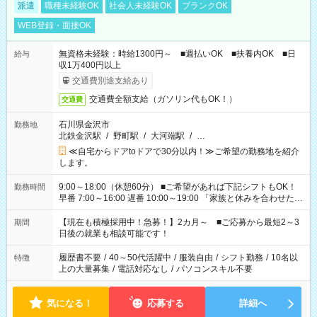
派遣
職種未経験OK
社会人未経験OK
ブランクOK
WEB登録・面接OK
無資格未経験：時給1300円～ ■週払いOK ■扶養内OK ■日
給与
収1万400円以上
交通費別途支給あり
交通費全額支給（ガソリン代もOK！）
交通費
石川県金沢市
勤務地
北鉄金沢駅
/
野町駅
/
大河端駅
/
…
≪自宅からドアtoドアで30分以内！≫ご希望の勤務地を紹介
します。
9:00～18:00（休憩60分） ■ご希望があれば下記シフトもOK！
勤務時間
早番 7:00～16:00 遅番 10:00～19:00 「家族と休みを合わせた
い」 「余裕を持って夕飯の準備がしたい」 「できれば残業はし
たくない」 など、ご希望を教えてくださいね。 ※Wワーク希望
【現在も積極採用中！急募！】2カ月～ ■ご応募から最短2～3
期間
の方へ 今ご覧のお仕事で希望する勤務時間と、もう1つのお仕事
日後の就業も相談可能です！
の勤務時間。 合計で週40時間を超える場合は応募できません。
履歴書不要
/
40～50代活躍中
/
服装自由
/
シフト勤務
/
10名以
特徴
上の大量募集
/
電話対応なし
/
パソコンスキル不要
気になる！
応募する
詳細へ