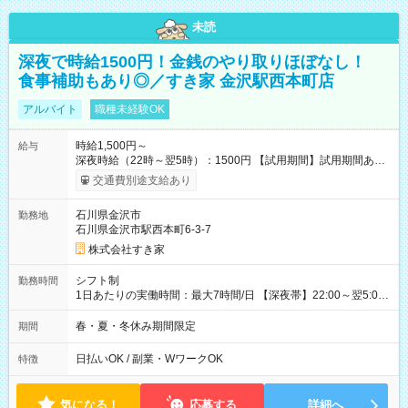
未読
深夜で時給1500円！金銭のやり取りほぼなし！
食事補助もあり◎／すき家 金沢駅西本町店
アルバイト
職種未経験OK
時給1,500円～
給与
深夜時給（22時～翌5時）：1500円 【試用期間】試用期間あり
試用期間の長さ：1ヶ月 雇用形態、給与は本採用時と同じです。
交通費別途支給あり
試用期間の実態は30日（※条件変更なし）ですが、切り上げで
一ヶ月とさせていただきます。 研修制度あり：15時間(研修中も
石川県金沢市
勤務地
同時給）
石川県金沢市駅西本町6-3-7
株式会社すき家
シフト制
勤務時間
1日あたりの実働時間：最大7時間/日 【深夜帯】22:00～翌5:00
週2日～・1日2h～OK◎ ※22:00から翌5:00までは18歳以上の方
のみ勤務可能です（18歳未満の深夜業務禁止のため） ★深夜で
春・夏・冬休み期間限定
期間
も安心して働けます★ すき家では、ワンオペを禁止していま
す。 必ず、2名以上での勤務を行いますので、安心して働けま
日払いOK / 副業・WワークOK
特徴
す。
気になる！
応募する
詳細へ