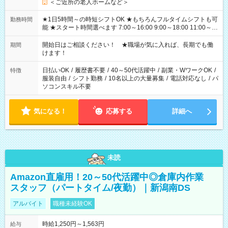
＜ご近所の老人ホームなど＞
★1日5時間～の時短シフトOK ★もちろんフルタイムシフトも可
勤務時間
能 ★スタート時間選べます 7:00～16:00 9:00～18:00 11:00～
20:00 など 残業なし！ ※Wワークの場合、他のお仕事と合わせ
週40時間超の就業はご案内できません ※法令に基づき、週20時
開始日はご相談ください！ ★職場が気に入れば、長期でも働
期間
間以上勤務は社会保険への加入対象となります ※労働者派遣法
けます！
（日雇い派遣の原則禁止）により、短時間・短期間の就業はご
案内が難しい場合があります
日払いOK
/
履歴書不要
/
40～50代活躍中
/
副業・WワークOK
/
特徴
服装自由
/
シフト勤務
/
10名以上の大量募集
/
電話対応なし
/
パ
ソコンスキル不要
気になる！
応募する
詳細へ
未読
Amazon直雇用！20～50代活躍中◎倉庫内作業
スタッフ（パートタイム/夜勤）｜新潟南DS
アルバイト
職種未経験OK
時給1,250円～1,563円
給与