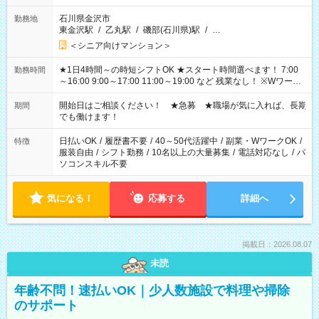
石川県金沢市
勤務地
東金沢駅
/
乙丸駅
/
磯部(石川県)駅
/
…
＜シニア向けマンション＞
★1日4時間～の時短シフトOK ★スタート時間選べます！ 7:00
勤務時間
～16:00 9:00～17:00 11:00～19:00 など 残業なし！ ※Wワーク
の場合、他のお仕事と合わせ週40時間超の就業はご案内できま
せん ※法令に基づき、週20時間以上勤務は社会保険への加入対
開始日はご相談ください！ ★急募 ★職場が気に入れば、長期
期間
象となります ※労働者派遣法（日雇い派遣の原則禁止）によ
でも働けます！
り、短時間・短期間の就業はご案内が難しい場合があります
日払いOK
/
履歴書不要
/
40～50代活躍中
/
副業・WワークOK
/
特徴
服装自由
/
シフト勤務
/
10名以上の大量募集
/
電話対応なし
/
パ
ソコンスキル不要
気になる！
応募する
詳細へ
掲載日：2026.08.07
未読
年齢不問！速払いOK｜少人数施設で料理や掃除
のサポート