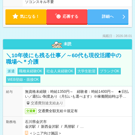
ソコンスキル不要
気になる！
応募する
詳細へ
掲載日：2026.08.01
未読
＼10年後にも残る仕事／～60代も現役活躍中の
職場へ＊介護
派遣
職種未経験OK
社会人未経験OK
大学生歓迎
ブランクOK
WEB登録・面接OK
無資格未経験：時給1350円～ 経験者：時給1400円～ ★日払
給与
い／週払い制度あり（月払いも選べます）※稼働開始時は手続き
完了次第のお支払いとなります。
交通費別途支給あり
交通費全額支給※規定有
交通費
石川県金沢市
勤務地
金沢駅
/
新西金沢駅
/
馬替駅
/
…
＜シニア向け施設＞