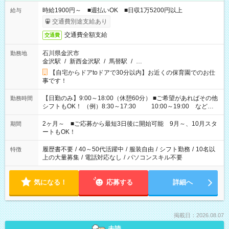
時給1900円～ ■週払いOK ■日収1万5200円以上
給与
交通費別途支給あり
交通費全額支給
交通費
石川県金沢市
勤務地
金沢駅
/
新西金沢駅
/
馬替駅
/
…
【自宅からドアtoドアで30分以内】お近くの保育園でのお仕
事です！
【日勤のみ】9:00～18:00（休憩60分） ■ご希望があればその他
勤務時間
シフトもOK！ （例）8:30～17:30 10:00～19:00 など
「家族とお休みを合わせたい」 「余裕を持って夕飯の準備がし
たい」 「できれば残業はしたくない」 など、ご希望があれば教
2ヶ月～ ■ご応募から最短3日後に開始可能 9月～、10月スタ
期間
えてくださいね。 ※Wワーク希望の方へ 今ご覧のお仕事で希望
ートもOK！
する勤務時間と、もう1つのお仕事の勤務時間。 合計で週40時
間を超える場合は応募できません
履歴書不要
/
40～50代活躍中
/
服装自由
/
シフト勤務
/
10名以
特徴
上の大量募集
/
電話対応なし
/
パソコンスキル不要
気になる！
応募する
詳細へ
掲載日：2026.08.07
未読