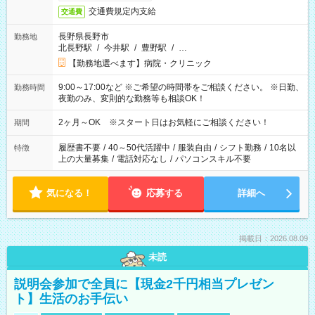
交通費規定内支給
交通費
長野県長野市
勤務地
北長野駅
/
今井駅
/
豊野駅
/
…
【勤務地選べます】病院・クリニック
9:00～17:00など ※ご希望の時間帯をご相談ください。 ※日勤、
勤務時間
夜勤のみ、変則的な勤務等も相談OK！
2ヶ月～OK ※スタート日はお気軽にご相談ください！
期間
履歴書不要
/
40～50代活躍中
/
服装自由
/
シフト勤務
/
10名以
特徴
上の大量募集
/
電話対応なし
/
パソコンスキル不要
気になる！
応募する
詳細へ
掲載日：2026.08.09
未読
説明会参加で全員に【現金2千円相当プレゼン
ト】生活のお手伝い