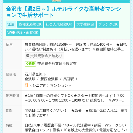
金沢市【週2日～】ホテルライクな高齢者マンシ
ョンで生活サポート
派遣
職種未経験OK
社会人未経験OK
大学生歓迎
ブランクOK
WEB登録・面接OK
無資格未経験：時給1350円～ 経験者：時給1400円～ ★日払
給与
い／週払い制度あり（月払いも選べます）※稼働開始時は手続き
完了次第のお支払いとなります。
交通費別途支給あり
交通費全額支給※規定有
交通費
石川県金沢市
勤務地
金沢駅
/
新西金沢駅
/
馬替駅
/
…
＜シニア向けマンション＞
★1日4時間～の時短シフトOK ★スタート時間選べます！ 7:00
勤務時間
～16:00 9:00～17:00 11:00～19:00 など 残業なし！ ※Wワーク
の場合、他のお仕事と合わせ週40時間超の就業はご案内できま
せん ※法令に基づき、週20時間以上勤務は社会保険への加入対
開始日はご相談ください！ ★急募 ★職場が気に入れば、長期
期間
象となります ※労働者派遣法（日雇い派遣の原則禁止）によ
でも働けます！
り、短時間・短期間の就業はご案内が難しい場合があります
日払いOK
/
履歴書不要
/
40～50代活躍中
/
副業・WワークOK
/
特徴
服装自由
/
シフト勤務
/
10名以上の大量募集
/
電話対応なし
/
パ