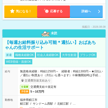
気になる！
応募する
詳細へ
掲載日：2026.08.08
未読
【毎週お給料振り込み可能＊週払い】おばあち
ゃんの生活サポート
派遣
職種未経験OK
社会人未経験OK
大学生歓迎
ブランクOK
WEB登録・面接OK
無資格未経験：時給1250円～ 経験者：時給1300円～★日払い
給与
／週払い制度あり（月払いも選べます）※稼働開始時は手続き完
了次第のお支払いとなります。
交通費別途支給あり
交通費支給※規定有
交通費
5～10万円
月収例
福井県鯖江市
勤務地
鯖江駅
/
サンドーム西駅
/
北鯖江駅
/
…