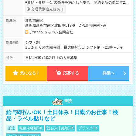
■昇給・昇格 一定の条件を満たした場合、契約更新の際に年2回
まで昇給の機会があります。 ■正社員登用制度あり ※月末締/翌
交通費別途支給あり
月25日支払い ※時間外手当、別途支給 ※深夜割増賃金 (22:00～
翌5:00までは時給が25%UPします) ☆給与前払い制度有！
新潟市南区
勤務地
☆Amazon直雇用で安定して働けます！ 【試用期間】試用期間
新潟県新潟市南区北田中518-6 DPL新潟南A区画
あり 試用期間の長さ：1週間 雇用形態、給与は本採用時と同じ
です。
アマゾンジャパン合同会社
シフト制
勤務時間
1日あたりの実働時間：最大8時間/日 シフト例 ・21時～6時
日払いOK / 10名以上の大量募集
特徴
気になる！
応募する
詳細へ
未読
給与即払いOK！土日休み！日勤のお仕事！検
品・ラベル貼りなど
派遣
職種未経験OK
社会人未経験OK
ブランクOK