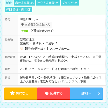
派遣
職種未経験OK
社会人未経験OK
ブランクOK
WEB登録・面接OK
時給1200円～
給与
交通費別途支給あり
交通費規定内支給
交通費
新潟市北区
勤務地
豊栄駅
/
新崎駅
/
早通駅
/
…
【勤務地選べます】グループホーム
9:00～17:00など ※ご希望の時間帯をご相談ください。 ※日勤、
勤務時間
夜勤のみ、変則的な勤務等も相談OK！
2ヶ月～OK ※スタート日はお気軽にご相談ください！
期間
履歴書不要
/
40～50代活躍中
/
服装自由
/
シフト勤務
/
10名以
特徴
上の大量募集
/
電話対応なし
/
パソコンスキル不要
気になる！
応募する
詳細へ