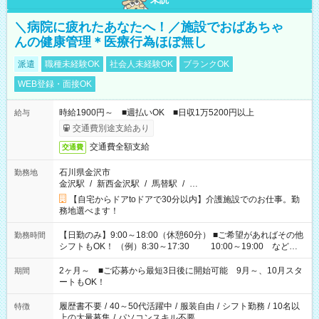
＼病院に疲れたあなたへ！／施設でおばあちゃ
んの健康管理＊医療行為ほぼ無し
派遣
職種未経験OK
社会人未経験OK
ブランクOK
WEB登録・面接OK
時給1900円～ ■週払いOK ■日収1万5200円以上
給与
交通費別途支給あり
交通費全額支給
交通費
石川県金沢市
勤務地
金沢駅
/
新西金沢駅
/
馬替駅
/
…
【自宅からドアtoドアで30分以内】介護施設でのお仕事。勤
務地選べます！
【日勤のみ】9:00～18:00（休憩60分） ■ご希望があればその他
勤務時間
シフトもOK！ （例）8:30～17:30 10:00～19:00 など
「家族とお休みを合わせたい」 「できれば残業はしたくない」
など、あなたのご希望に沿ったお仕事をご紹介します！ ※Wワ
2ヶ月～ ■ご応募から最短3日後に開始可能 9月～、10月スタ
期間
ーク希望の方へ 今ご覧のお仕事で希望する勤務時間と、もう1つ
ートもOK！
のお仕事の勤務時間。 合計で週40時間を超える場合は応募でき
ません
履歴書不要
/
40～50代活躍中
/
服装自由
/
シフト勤務
/
10名以
特徴
上の大量募集
/
パソコンスキル不要