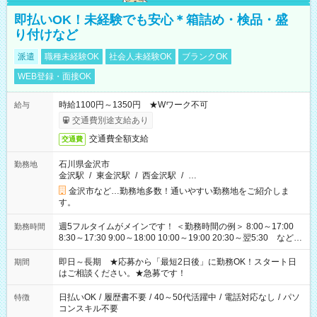
即払いOK！未経験でも安心＊箱詰め・検品・盛
り付けなど
派遣
職種未経験OK
社会人未経験OK
ブランクOK
WEB登録・面接OK
時給1100円～1350円 ★Wワーク不可
給与
交通費別途支給あり
交通費全額支給
交通費
石川県金沢市
勤務地
金沢駅
/
東金沢駅
/
西金沢駅
/
…
金沢市など…勤務地多数！通いやすい勤務地をご紹介しま
す。
週5フルタイムがメインです！ ＜勤務時間の例＞ 8:00～17:00
勤務時間
8:30～17:30 9:00～18:00 10:00～19:00 20:30～翌5:30 など ★
その他にも勤務時間多数！ 日勤のみ、残業なし、交替制など
ご希望を教えてください！
即日～長期 ★応募から「最短2日後」に勤務OK！スタート日
期間
はご相談ください。★急募です！
日払いOK
/
履歴書不要
/
40～50代活躍中
/
電話対応なし
/
パソ
特徴
コンスキル不要