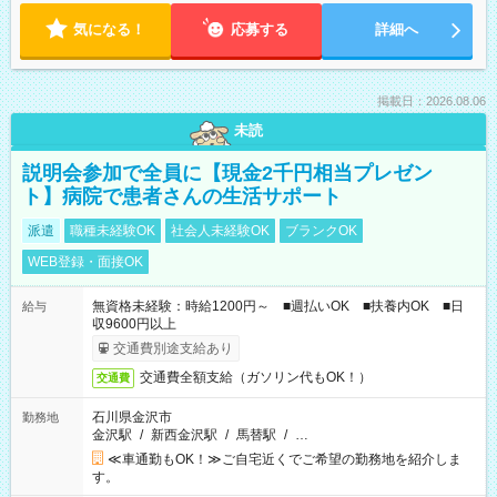
気になる！
応募する
詳細へ
掲載日：2026.08.06
未読
説明会参加で全員に【現金2千円相当プレゼン
ト】病院で患者さんの生活サポート
派遣
職種未経験OK
社会人未経験OK
ブランクOK
WEB登録・面接OK
無資格未経験：時給1200円～ ■週払いOK ■扶養内OK ■日
給与
収9600円以上
交通費別途支給あり
交通費全額支給（ガソリン代もOK！）
交通費
石川県金沢市
勤務地
金沢駅
/
新西金沢駅
/
馬替駅
/
…
≪車通勤もOK！≫ご自宅近くでご希望の勤務地を紹介しま
す。