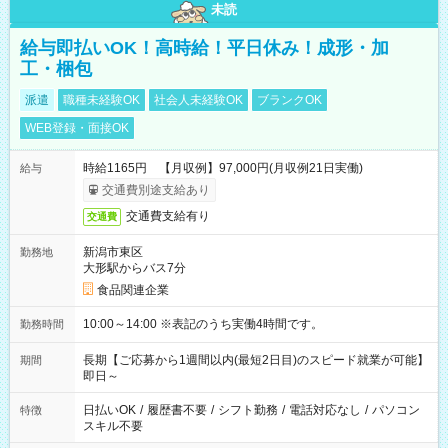
未読
給与即払いOK！高時給！平日休み！成形・加
工・梱包
派遣
職種未経験OK
社会人未経験OK
ブランクOK
WEB登録・面接OK
時給1165円 【月収例】97,000円(月収例21日実働)
給与
交通費別途支給あり
交通費支給有り
交通費
新潟市東区
勤務地
大形駅からバス7分
食品関連企業
10:00～14:00 ※表記のうち実働4時間です。
勤務時間
長期【ご応募から1週間以内(最短2日目)のスピード就業が可能】
期間
即日～
日払いOK
/
履歴書不要
/
シフト勤務
/
電話対応なし
/
パソコン
特徴
スキル不要