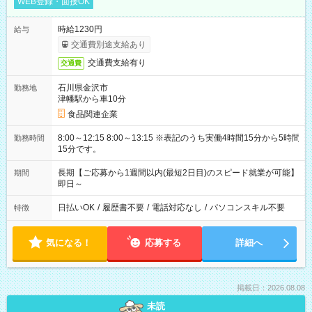
WEB登録・面接OK
時給1230円
給与
交通費別途支給あり
交通費支給有り
交通費
石川県金沢市
勤務地
津幡駅から車10分
食品関連企業
8:00～12:15 8:00～13:15 ※表記のうち実働4時間15分から5時間
勤務時間
15分です。
長期【ご応募から1週間以内(最短2日目)のスピード就業が可能】
期間
即日～
日払いOK
/
履歴書不要
/
電話対応なし
/
パソコンスキル不要
特徴
気になる！
応募する
詳細へ
掲載日：2026.08.08
未読