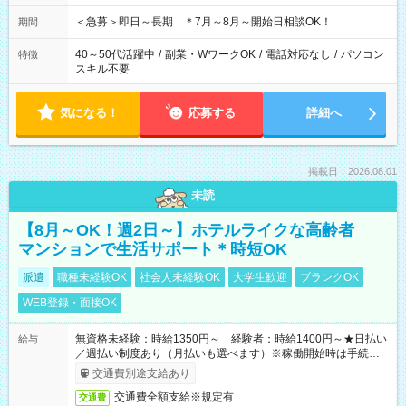
＜急募＞即日～長期 ＊7月～8月～開始日相談OK！
期間
40～50代活躍中
/
副業・WワークOK
/
電話対応なし
/
パソコン
特徴
スキル不要
気になる！
応募する
詳細へ
掲載日：2026.08.01
未読
【8月～OK！週2日～】ホテルライクな高齢者
マンションで生活サポート＊時短OK
派遣
職種未経験OK
社会人未経験OK
大学生歓迎
ブランクOK
WEB登録・面接OK
無資格未経験：時給1350円～ 経験者：時給1400円～★日払い
給与
／週払い制度あり（月払いも選べます）※稼働開始時は手続き完
了次第のお支払いとなります。
交通費別途支給あり
交通費全額支給※規定有
交通費