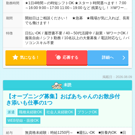
★1日4時間～の時短シフトOK ★スタート時間選べます！ 7:00
勤務時間
～16:00 9:00～17:00 11:00～19:00 など 残業なし！ ※Wワーク
の場合、他のお仕事と合わせ週40時間超の就業はご案内できま
せん ※法令に基づき、週20時間以上勤務は社会保険への加入対
開始日はご相談ください！ ★急募 ★職場が気に入れば、長期
期間
象となります ※労働者派遣法（日雇い派遣の原則禁止）によ
でも働けます！
り、短時間・短期間の就業はご案内が難しい場合があります
日払いOK
/
履歴書不要
/
40～50代活躍中
/
副業・WワークOK
/
特徴
服装自由
/
シフト勤務
/
10名以上の大量募集
/
電話対応なし
/
パ
ソコンスキル不要
気になる！
応募する
詳細へ
掲載日：2026.08.09
未読
【オープニング募集】おばあちゃんのお散歩付
き添いも仕事の1つ
派遣
職種未経験OK
社会人未経験OK
ブランクOK
WEB登録・面接OK
無資格未経験：時給1250円～ ■週払いOK ■扶養内OK ■日
給与