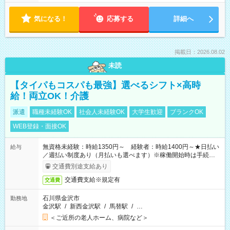
気になる！
応募する
詳細へ
掲載日：2026.08.02
未読
【タイパもコスパも最強】選べるシフト×高時
給！両立OK！介護
派遣
職種未経験OK
社会人未経験OK
大学生歓迎
ブランクOK
WEB登録・面接OK
無資格未経験：時給1350円～ 経験者：時給1400円～★日払い
給与
／週払い制度あり（月払いも選べます）※稼働開始時は手続き完
了次第のお支払いとなります。
交通費別途支給あり
交通費支給※規定有
交通費
石川県金沢市
勤務地
金沢駅
/
新西金沢駅
/
馬替駅
/
…
＜ご近所の老人ホーム、病院など＞