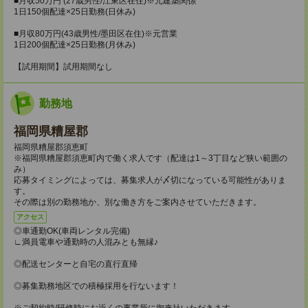
■月収50万円 (27歳男性/江東区在住)※元建築関係
1日150個配達×25日勤務(日休み)
■月収80万円(43歳男性/墨田区在住)※元営業
1日200個配達×25日勤務(月休み)
【試用期間】試用期間なし
勤務地
福岡県糟屋郡
福岡県糟屋郡須恵町
※福岡県糟屋郡須恵町内で働く求人です（配達は1～3丁目など狭い範囲の
み）
応募タイミングによっては、募集求人が〆切になっている可能性がありま
す。
その際は別の勤務地か、別な働き方をご案内させていただきます。
アクセス
◎車通勤OK(車両レンタル完備)
∟満員電車や通勤時の人混みとも無縁♪
◎配送センターと自宅の直行直帰
◎募集勤務地区での積極採用を行ないます！
※ご契約時/研修時にお近くの事業所に御来社いただきます。