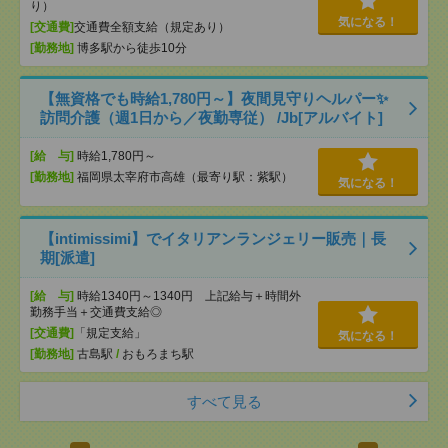
り）
気になる！
[交通費]
交通費全額支給（規定あり）
[勤務地]
博多駅から徒歩10分
【無資格でも時給1,780円～】夜間見守りヘルパー✨
訪問介護（週1日から／夜勤専従） /Jb[アルバイト]
[給 与]
時給1,780円～
[勤務地]
福岡県太宰府市高雄（最寄り駅：紫駅）
気になる！
【intimissimi】でイタリアンランジェリー販売｜長
期[派遣]
[給 与]
時給1340円～1340円 上記給与＋時間外
勤務手当＋交通費支給◎
[交通費]
「規定支給」
気になる！
[勤務地]
古島駅
/
おもろまち駅
すべて見る