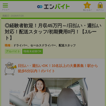
0
メニュー
気になる！
ログイン
掲載日 :2026
/
07
/
28
◎経験者歓迎！月収45万円～/日払い・週払い
対応！配送スタッフ/初期費用0円！【Jルー
ト】
職種：
ドライバー、セールスドライバー、配送スタッフ
アルバイト
職種未経験OK
日払い・週払いOK！10名以上の大量募集！駅から
徒歩5分以内！のバイト