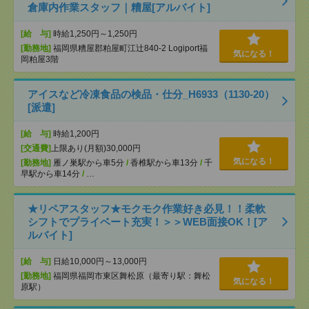
倉庫内作業スタッフ｜糟屋[アルバイト]
[給 与]
時給1,250円～1,250円
[勤務地]
福岡県糟屋郡粕屋町江辻840-2 Logiport福
気になる！
岡粕屋3階
アイスなど冷凍食品の検品・仕分_H6933（1130-20）
[派遣]
[給 与]
時給1,200円
[交通費]
上限あり(月額)30,000円
気になる！
[勤務地]
雁ノ巣駅から車5分
/
香椎駅から車13分
/
千
早駅から車14分
/
…
★リペアスタッフ★モクモク作業好き必見！！柔軟
シフトでプライベート充実！＞＞WEB面接OK！[ア
ルバイト]
[給 与]
日給10,000円～13,000円
[勤務地]
福岡県福岡市東区舞松原（最寄り駅：舞松
気になる！
原駅）