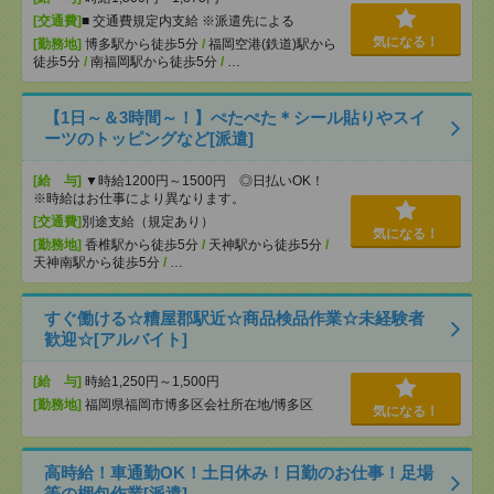
[交通費]
■ 交通費規定内支給 ※派遣先による
気になる！
[勤務地]
博多駅から徒歩5分
/
福岡空港(鉄道)駅から
徒歩5分
/
南福岡駅から徒歩5分
/
…
【1日～＆3時間～！】ぺたぺた＊シール貼りやスイ
ーツのトッピングなど[派遣]
[給 与]
▼時給1200円～1500円 ◎日払いOK！
※時給はお仕事により異なります。
[交通費]
別途支給（規定あり）
気になる！
[勤務地]
香椎駅から徒歩5分
/
天神駅から徒歩5分
/
天神南駅から徒歩5分
/
…
すぐ働ける☆糟屋郡駅近☆商品検品作業☆未経験者
歓迎☆[アルバイト]
[給 与]
時給1,250円～1,500円
[勤務地]
福岡県福岡市博多区会社所在地/博多区
気になる！
高時給！車通勤OK！土日休み！日勤のお仕事！足場
等の梱包作業[派遣]