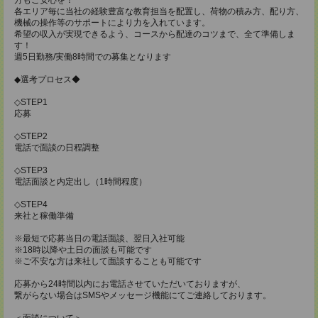
各エリア毎に当社の経験豊富な教育担当を配置し、荷物の積み方、配り方、
機械の操作等のサポートにより力を入れています。
希望の収入が実現できるよう、コースから配達のコツまで、全て準備しま
す！
週5日勤務/実働8時間での募集となります
◆選考プロセス◆
◇STEP1
応募
◇STEP2
電話で面談の日程調整
◇STEP3
電話面談と内定出し（1時間程度）
◇STEP4
来社と稼働準備
※最短で応募当日の電話面談、翌日入社可能
※18時以降や土日の面談も可能です
※ご不安な方は来社して面談することも可能です
応募から24時間以内にお電話させていただいておりますが、
繋がらない場合はSMSやメッセージ機能にてご連絡しております。
＜面談について＞