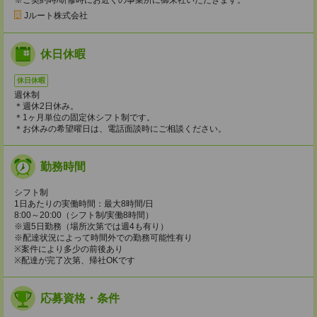
Jルート株式会社
休日休暇
休日休暇
週休制
＊週休2日休み。
＊1ヶ月単位の固定休シフト制です。
＊お休みの希望曜日は、電話面談時にご相談ください。
勤務時間
シフト制
1日あたりの実働時間：最大8時間/日
8:00～20:00（シフト制/実働8時間）
※週5日勤務（場所次第では週4も有り）
※配達状況によって時間外での勤務可能性有り
※案件により多少の前後あり
※配達が完了次第、帰社OKです
応募資格・条件