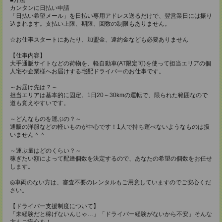
カンタンに日払い申請
「日払い希望メール」を日払い専用アドレス送るだけで、翌営業日には振り
込まれます。支払い上限、期限、回数の制限もありません。
☆お仕事スタートにあたり、加盟金、違約金なども必要ありません
【仕事内容】
大手通販サイトなどの荷物を、軽自動車(AT限定可)を使って担当エリアの個
人宅や企業様へお届けする宅配ドライバーのお仕事です。
～お届け先は？～
担当エリアは基本的に固定。1日20～30kmの運転で、限られた範囲なので
道も覚えやすいです。
～どんなものを運ぶの？～
通販の洋服などの軽いものが中心です！1人で持ち運べないようなものは扱
いません＾＾
～運ぶ量はどのくらい？～
稼ぎたい額によって配達個数を決定するので、あなたの希望の個数をお任せ
します。
◎車両のない方は、審査不要のレンタルもご用意していますのでご安心くだ
さい。
【ドライバー支援制度について】
「未経験だと稼げないんじゃ…」「ドライバー経験がないから不安」そんな
方もご安心を！