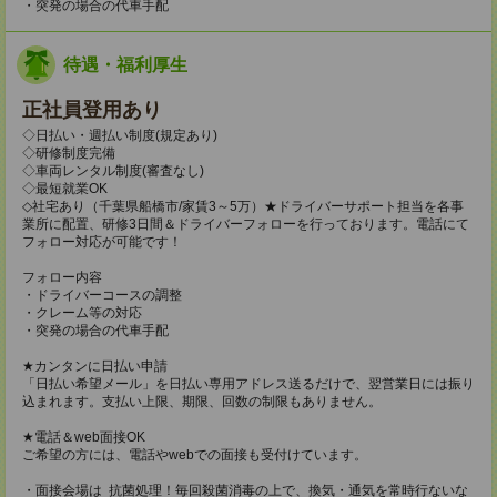
・突発の場合の代車手配
待遇・福利厚生
正社員登用あり
◇日払い・週払い制度(規定あり)
◇研修制度完備
◇車両レンタル制度(審査なし)
◇最短就業OK
◇社宅あり（千葉県船橋市/家賃3～5万）★ドライバーサポート担当を各事
業所に配置、研修3日間＆ドライバーフォローを行っております。電話にて
フォロー対応が可能です！
フォロー内容
・ドライバーコースの調整
・クレーム等の対応
・突発の場合の代車手配
★カンタンに日払い申請
「日払い希望メール」を日払い専用アドレス送るだけで、翌営業日には振り
込まれます。支払い上限、期限、回数の制限もありません。
★電話＆web面接OK
ご希望の方には、電話やwebでの面接も受付けています。
・面接会場は 抗菌処理！毎回殺菌消毒の上で、換気・通気を常時行ないな