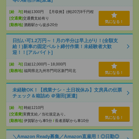
[給 与]
時給1300円 【月収例】(例)20万8千円程
[交通費]
交通費支給有り
気になる！
[勤務地]
酒殿駅から徒歩20分
日払い可1.2万円～！月の半分は早上がり！(全額支
給！)新車の固定ベルト締付作業！未経験者大歓
迎！！[アルバイト]
[給 与]
日給12,000円～18,000円
[勤務地]
福岡県北九州市門司区新門司北
気になる！
未経験OK！【残業ナシ・土日祝休み】文房具の伝票
チェック＆箱詰め ＠蒲田[派遣]
[給 与]
時給1210円
[交通費]
実費支給／当社規定あり。
気になる！
[勤務地]
伊賀駅から車5分
/
長者原駅から車10分
＼Amazon Ready募集／Amazon直雇用！◎日勤◎