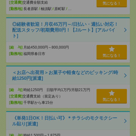
[交通費]
交通費全額支給
気になる！
[勤務地]
長者原駅
/
柚須駅
/
原町駅
/
…
◎経験者歓迎！月収45万円～/日払い・週払い対応！
配送スタッフ/初期費用0円！【Jルート】[アルバイ
ト]
[給 与]
月給450,000円～800,000円
[勤務地]
福岡県春日市
気になる！
＜お店へ出荷用＞お菓子や軽食などのピッキング/時
給1250円[派遣]
[給 与]
時給1250円 日額平均1万円/月額21万円
[交通費]
交通費支給（規定あり）
気になる！
[勤務地]
千早駅から車15分
《単発1日OK！日払い可》＊チラシのモクモクシー
ル貼り[派遣]
[給 与]
時給1,500円～1,875円