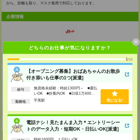
がら、距離も取り、マスク着用で対応しております。
企業情報
×
Jルート株式会社
どちらのお仕事が気になりますか？
事業内容
1
/10
・軽貨物運送事業
【オープニング募集】おばあちゃんのお散歩
・企業専属便
付き添いも仕事の1つ[派遣]
ホームページ
無資格未経験：時給1300円～ ■週払
給与
いOK ■扶養内OK ■日収1万400円
https://en-gage.net/jcsentrytokyo_saiyo/
以上
宇美駅
気になる!
勤務地
事業所
電話ナシ！見たまんま入力＊エントリーシー
東京都杉並区天沼三丁目30-40フヨウハウス203号室
トのデータ入力・短期OK・日払いOK[派遣]
時給1600円 ＊日払いOK