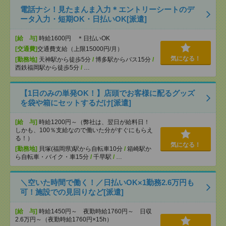
電話ナシ！見たまんま入力＊エントリーシートのデ
ータ入力・短期OK・日払いOK[派遣]
[給 与]
時給1600円 ＊日払いOK
[交通費]
交通費支給（上限15000円/月）
気になる！
[勤務地]
天神駅から徒歩5分
/
博多駅からバス15分
/
西鉄福岡駅から徒歩5分
/
…
【1日のみの単発OK！】店頭でお客様に配るグッズ
を袋や箱にセットするだけ[派遣]
[給 与]
時給1200円～（弊社は、翌日が給料日！
しかも、100％支給なので働いた分がすぐにもらえ
る！）
気になる！
[勤務地]
貝塚(福岡県)駅から自転車10分
/
箱崎駅か
ら自転車・バイク・車15分
/
千早駅
/
…
＼空いた時間で働く！／日払いOK×1勤務2.6万円も
可！施設での見回りなど[派遣]
[給 与]
時給1450円～ 夜勤時給1760円～ 日収
2.6万円～（夜勤時給1760円×15h）