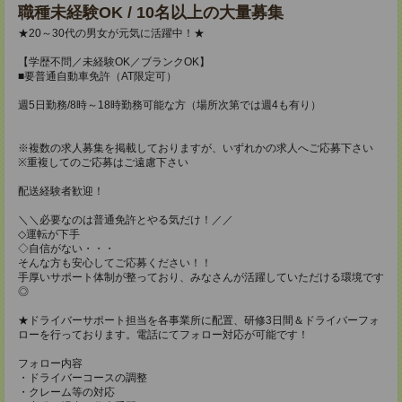
職種未経験OK / 10名以上の大量募集
★20～30代の男女が元気に活躍中！★
【学歴不問／未経験OK／ブランクOK】
■要普通自動車免許（AT限定可）
週5日勤務/8時～18時勤務可能な方（場所次第では週4も有り）
※複数の求人募集を掲載しておりますが、いずれかの求人へご応募下さい
※重複してのご応募はご遠慮下さい
配送経験者歓迎！
＼＼必要なのは普通免許とやる気だけ！／／
◇運転が下手
◇自信がない・・・
そんな方も安心してご応募ください！！
手厚いサポート体制が整っており、みなさんが活躍していただける環境です
◎
★ドライバーサポート担当を各事業所に配置、研修3日間＆ドライバーフォ
ローを行っております。電話にてフォロー対応が可能です！
フォロー内容
・ドライバーコースの調整
・クレーム等の対応