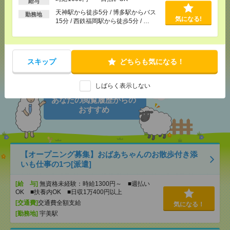
給与
天神駅から徒歩5分 / 博多駅からバス
勤務地
気になる!
15分 / 西鉄福岡駅から徒歩5分 / …
応募ページへ
気になる！
スキップ
どちらも気になる！
しばらく表示しない
あなたの閲覧履歴からの
おすすめ
【オープニング募集】おばあちゃんのお散歩付き添
いも仕事の1つ[派遣]
[給 与]
無資格未経験：時給1300円～ ■週払い
OK ■扶養内OK ■日収1万400円以上
[交通費]
交通費全額支給
気になる！
[勤務地]
宇美駅