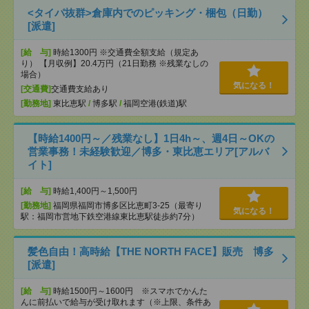
<タイパ抜群>倉庫内でのピッキング・梱包（日勤）
[派遣]
[給 与]
時給1300円 ※交通費全額支給（規定あ
り） 【月収例】20.4万円（21日勤務 ※残業なしの
場合）
気になる！
[交通費]
交通費支給あり
[勤務地]
東比恵駅
/
博多駅
/
福岡空港(鉄道)駅
【時給1400円～／残業なし】1日4h～、週4日～OKの
営業事務！未経験歓迎／博多・東比恵エリア[アルバ
イト]
[給 与]
時給1,400円～1,500円
[勤務地]
福岡県福岡市博多区比恵町3-25（最寄り
気になる！
駅：福岡市営地下鉄空港線東比恵駅徒歩約7分）
髪色自由！高時給【THE NORTH FACE】販売 博多
[派遣]
[給 与]
時給1500円～1600円 ※スマホでかんた
んに前払いで給与が受け取れます（※上限、条件あ