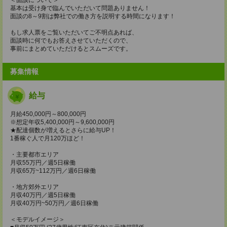
基本は受け身で臨んでいただいて問題ありません！
面談の8～9割は弊社での働き方を説明する時間になります！
もし求人票をご覧いただいてご不明点あれば、
面談時に何でもお答えさせていただくので、
事前にまとめていただけるとスムーズです。
募集情報
給与
月給450,000円～800,000円
※想定年収5,400,000円～9,600,000円
★配達個数が増えるとさらに給与UP！
1番稼ぐ人で月120万ほど！
・主要都市エリア
月収55万円／週5日稼働
月収65万~112万円／週6日稼働
・地方郊外エリア
月収40万円／週5日稼働
月収40万円~50万円／週6日稼働
＜モデルイメージ＞