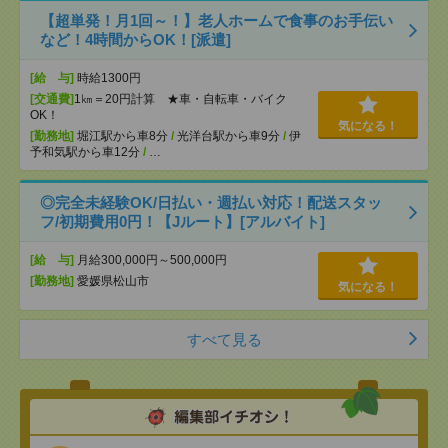
【超単発！月1回～！】老人ホームで食事のお手伝い
など！4時間からOK！[派遣]
[給 与]
時給1300円
[交通費]
1㎞＝20円計算 ★車・自転車・バイク
OK！
気になる！
[勤務地]
堀江駅から車8分
/
光洋台駅から車9分
/
伊
予和気駅から車12分
/
…
◎完全未経験OK/日払い・週払い対応！配送スタッ
フ/初期費用0円！【Jルート】[アルバイト]
[給 与]
月給300,000円～500,000円
[勤務地]
愛媛県松山市
気になる！
すべて見る