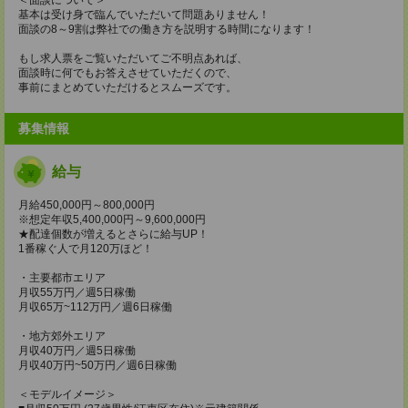
基本は受け身で臨んでいただいて問題ありません！
面談の8～9割は弊社での働き方を説明する時間になります！
もし求人票をご覧いただいてご不明点あれば、
面談時に何でもお答えさせていただくので、
事前にまとめていただけるとスムーズです。
募集情報
給与
月給450,000円～800,000円
※想定年収5,400,000円～9,600,000円
★配達個数が増えるとさらに給与UP！
1番稼ぐ人で月120万ほど！
・主要都市エリア
月収55万円／週5日稼働
月収65万~112万円／週6日稼働
・地方郊外エリア
月収40万円／週5日稼働
月収40万円~50万円／週6日稼働
＜モデルイメージ＞