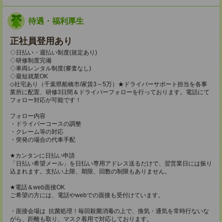
待遇・福利厚生
正社員登用あり
◇日払い・週払い制度(規定あり)
◇研修制度完備
◇車両レンタル制度(審査なし)
◇最短就業OK
◇社宅あり（千葉県船橋市/家賃3～5万）★ドライバーサポート担当を各事
業所に配置、研修3日間＆ドライバーフォローを行っております。電話にて
フォロー対応が可能です！
フォロー内容
・ドライバーコースの調整
・クレーム等の対応
・突発の場合の代車手配
★カンタンに日払い申請
「日払い希望メール」を日払い専用アドレス送るだけで、翌営業日には振り
込まれます。支払い上限、期限、回数の制限もありません。
★電話＆web面接OK
ご希望の方には、電話やwebでの面接も受付けています。
・面接会場は 抗菌処理！毎回殺菌消毒の上で、換気・通気を常時行ないな
がら、距離も取り、マスク着用で対応しております。