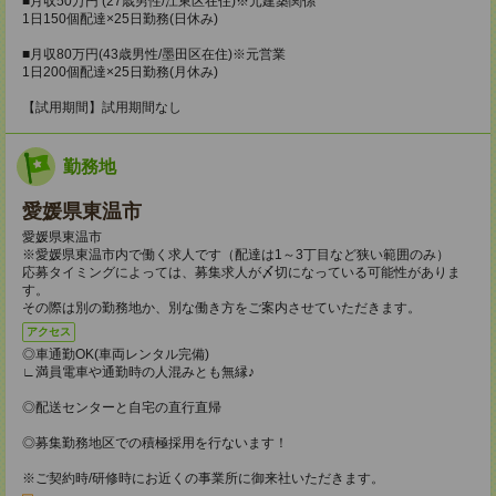
■月収50万円 (27歳男性/江東区在住)※元建築関係
1日150個配達×25日勤務(日休み)
■月収80万円(43歳男性/墨田区在住)※元営業
1日200個配達×25日勤務(月休み)
【試用期間】試用期間なし
勤務地
愛媛県東温市
愛媛県東温市
※愛媛県東温市内で働く求人です（配達は1～3丁目など狭い範囲のみ）
応募タイミングによっては、募集求人が〆切になっている可能性がありま
す。
その際は別の勤務地か、別な働き方をご案内させていただきます。
アクセス
◎車通勤OK(車両レンタル完備)
∟満員電車や通勤時の人混みとも無縁♪
◎配送センターと自宅の直行直帰
◎募集勤務地区での積極採用を行ないます！
※ご契約時/研修時にお近くの事業所に御来社いただきます。