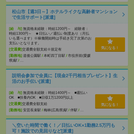
松山市【週3日～】ホテルライクな高齢者マンション
で生活サポート[派遣]
[給 与]
無資格未経験：時給1200円～ 経験者：
時給1300円～ ★日払い／週払い制度あり（月払
いも選べます）※稼働開始時は手続き完了次第のお
支払いとなります。
気になる！
[交通費]
交通費全額支給※規定有
[勤務地]
道後公園駅
/
本町四丁目駅
/
市役所前(愛媛
県)駅
/
…
説明会参加で全員に【現金2千円相当プレゼント】生
活のお手伝い[派遣]
[給 与]
無資格未経験：時給1400円～ ■週払い
OK ■扶養内OK ■日収1万1200円以上
[交通費]
交通費全額支給
気になる！
[勤務地]
安芸長束駅
/
梅林(広島県)駅
/
伴駅
/
…
＼空いた時間で働く！／日払いOK×1勤務2.5万円も
可！施設での見回りなど[派遣]