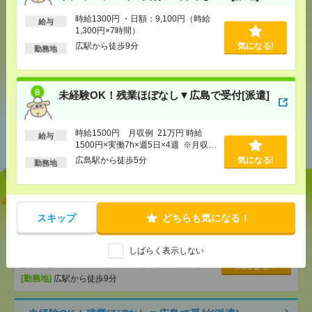
時給1300円 ・日額：9,100円（時給
応募ページへ
給与
1,300円×7時間）
広駅から徒歩9分
気になる!
勤務地
気になる！
未経験OK！残業ほぼなし▼広島で受付[派遣]
あなたの閲覧履歴からの
時給1500円 月収例 21万円 時給
給与
おすすめ
1500円×実働7h×週5日×4週 ※月収例
を保証するものではありません。※給
広島駅から徒歩5分
気になる!
勤務地
与即受取りサービス利用可（利用条件
有）
【単発】呉市広／8／8・9・22・23日＊自動車ディー
ラーでの受付・1日でもＯＫ[派遣]
スキップ
どちらも気になる！
[給 与]
時給1300円 ・日額：9,100円（時給1,300
円×7時間）
しばらく表示しない
[交通費]
・自転車通勤可 ・車通勤可(駐車場無料)
気になる！
[勤務地]
広駅から徒歩9分