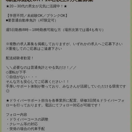
★20～30代の男女が元気に活躍中！★
【学歴不問／未経験OK／ブランクOK】
■要普通自動車免許（AT限定可）
週5日勤務/8時～18時勤務可能な方（場所次第では週4も有り）
※複数の求人募集を掲載しておりますが、いずれかの求人へご応募下さい
※重複してのご応募はご遠慮下さい
配送経験者歓迎！
＼＼必要なのは普通免許とやる気だけ！／／
◇運転が下手
◇自信がない・・・
そんな方も安心してご応募ください！！
手厚いサポート体制が整っており、みなさんが活躍していただける環境です
◎
★ドライバーサポート担当を各事業所に配置、研修3日間＆ドライバーフォ
ローを行っております。電話にてフォロー対応が可能です！
フォロー内容
・ドライバーコースの調整
・クレーム等の対応
・突発の場合の代車手配