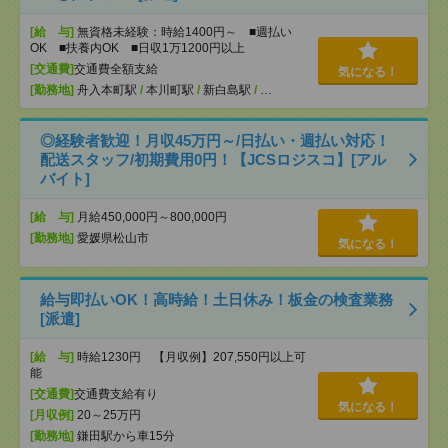
[給 与]
無資格未経験：時給1400円～ ■週払い
OK ■扶養内OK ■日収1万1200円以上
[交通費]
交通費全額支給
気になる！
[勤務地]
舟入本町駅
/
本川町駅
/
新白島駅
/
…
◎経験者歓迎！月収45万円～/日払い・週払い対応！
配送スタッフ/初期費用0円！【JCSロジスコ】[アル
バイト]
[給 与]
月給450,000円～800,000円
[勤務地]
愛媛県松山市
気になる！
給与即払いOK！高時給！土日休み！板金の検査業務
[派遣]
[給 与]
時給1230円 【月収例】207,550円以上可
能
[交通費]
交通費支給有り
気になる！
[月収例]
20～25万円
[勤務地]
鎌田駅から車15分