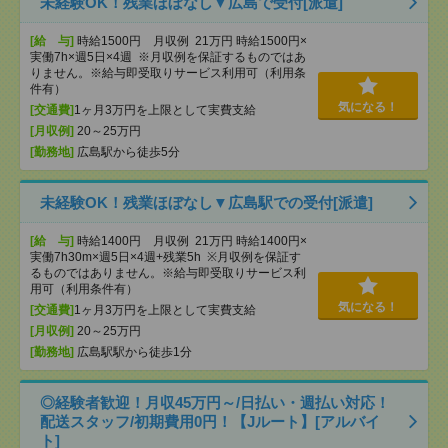
未経験OK！残業ほぼなし▼広島で受付[派遣]
[給 与]
時給1500円 月収例 21万円 時給1500円×
実働7h×週5日×4週 ※月収例を保証するものではあ
りません。※給与即受取りサービス利用可（利用条
件有）
気になる！
[交通費]
1ヶ月3万円を上限として実費支給
[月収例]
20～25万円
[勤務地]
広島駅から徒歩5分
未経験OK！残業ほぼなし▼広島駅での受付[派遣]
[給 与]
時給1400円 月収例 21万円 時給1400円×
実働7h30m×週5日×4週+残業5h ※月収例を保証す
るものではありません。※給与即受取りサービス利
用可（利用条件有）
気になる！
[交通費]
1ヶ月3万円を上限として実費支給
[月収例]
20～25万円
[勤務地]
広島駅駅から徒歩1分
◎経験者歓迎！月収45万円～/日払い・週払い対応！
配送スタッフ/初期費用0円！【Jルート】[アルバイ
ト]