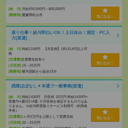
[給 与]
月給450,000円～800,000円
[勤務地]
愛媛県松山市
気になる！
座り仕事！給与即払いOK！土日休み！測定・PC入
力[派遣]
[給 与]
時給1100円 【月収例】185,614円以上可
能
[交通費]
交通費支給有り
気になる！
[月収例]
15～20万円
[勤務地]
横河原駅から徒歩15分
残業ほぼなし▼本通で一般事務[派遣]
[給 与]
時給1430円 月収例 20万円 時給1430円×
実働7h×週5日×4週 ※月収例を保証するものではあ
りません。※給与即受取りサービス利用可（利用条
件有）
[交通費]
1ヶ月3万円を上限として実費支給
気になる！
[月収例]
20～25万円