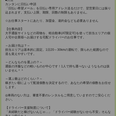
カンタンに日払い申請
「日払い希望メール」を日払い専用アドレス送るだけで、翌営業日には振り
込まれます。支払い上限、期限、回数の制限もありません。
☆お仕事スタートにあたり、加盟金、違約金なども必要ありません
【仕事内容】
大手通販サイトなどの荷物を、軽自動車(AT限定可)を使って担当エリアの個
人宅や企業様へお届けする宅配ドライバーのお仕事です。
～お届け先は？～
担当エリアは基本的に固定。1日20～30kmの運転で、限られた範囲なので
道も覚えやすいです。
～どんなものを運ぶの？～
通販の洋服などの軽いものが中心です！1人で持ち運べないようなものは扱
いません＾＾
～運ぶ量はどのくらい？～
稼ぎたい額によって配達個数を決定するので、あなたの希望の個数をお任せ
します。
◎車両のない方は、審査不要のレンタルもご用意していますのでご安心くだ
さい。
【ドライバー支援制度について】
「未経験だと稼げないんじゃ…」「ドライバー経験がないから不安」そんな
方もご安心を！