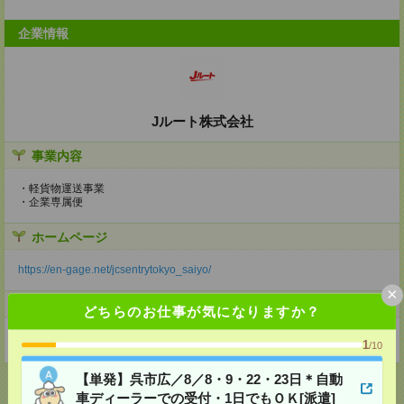
企業情報
Jルート株式会社
事業内容
・軽貨物運送事業
・企業専属便
ホームページ
https://en-gage.net/jcsentrytokyo_saiyo/
×
事業所
どちらのお仕事が気になりますか？
東京都杉並区天沼三丁目30-40フヨウハウス203号室
1
/10
【単発】呉市広／8／8・9・22・23日＊自動
車ディーラーでの受付・1日でもＯＫ[派遣]