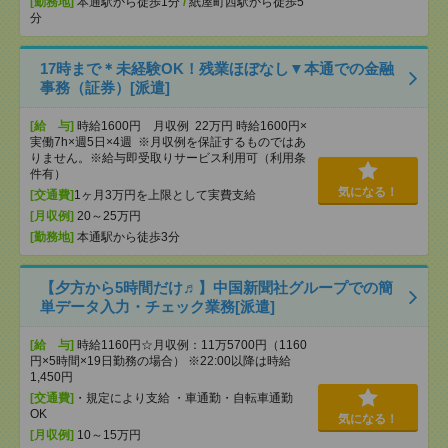
[勤務地]
本通駅から徒歩1分
/
紙屋町西駅から徒歩5
分
17時まで＊未経験OK！残業ほぼなし▼本通での金融
事務（証券）[派遣]
[給 与]
時給1600円 月収例 22万円 時給1600円×
実働7h×週5日×4週 ※月収例を保証するものではあ
りません。※給与即受取りサービス利用可（利用条
件有）
気になる！
[交通費]
1ヶ月3万円を上限として実費支給
[月収例]
20～25万円
[勤務地]
本通駅から徒歩3分
【夕方から5時間だけ♬】中国新聞社グループでの簡
単データ入力・チェック業務[派遣]
[給 与]
時給1160円☆月収例：11万5700円（1160
円×5時間×19日勤務の場合） ※22:00以降は時給
1,450円
[交通費]
・規定により支給 ・車通勤・自転車通勤
OK
気になる！
[月収例]
10～15万円