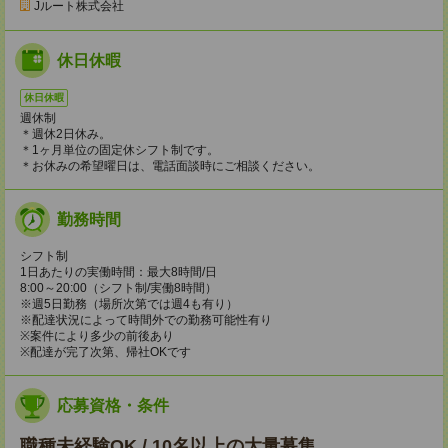
Jルート株式会社
休日休暇
休日休暇
週休制
＊週休2日休み。
＊1ヶ月単位の固定休シフト制です。
＊お休みの希望曜日は、電話面談時にご相談ください。
勤務時間
シフト制
1日あたりの実働時間：最大8時間/日
8:00～20:00（シフト制/実働8時間）
※週5日勤務（場所次第では週4も有り）
※配達状況によって時間外での勤務可能性有り
※案件により多少の前後あり
※配達が完了次第、帰社OKです
応募資格・条件
職種未経験OK / 10名以上の大量募集