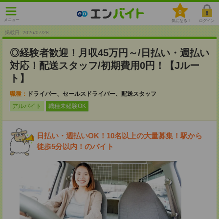
0
メニュー
気になる！
ログイン
掲載日 :2026
/
07
/
28
◎経験者歓迎！月収45万円～/日払い・週払い
対応！配送スタッフ/初期費用0円！【Jルー
ト】
職種：
ドライバー、セールスドライバー、配送スタッフ
アルバイト
職種未経験OK
日払い・週払いOK！10名以上の大量募集！駅から
徒歩5分以内！のバイト