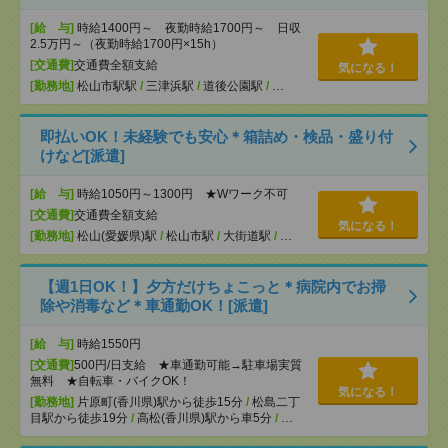
[給 与]
時給1400円～ 夜勤時給1700円～ 日収
2.5万円～（夜勤時給1700円×15h）
[交通費]
交通費全額支給
気になる！
[勤務地]
松山市駅駅
/
三津浜駅
/
道後公園駅
/
…
即払いOK！未経験でも安心＊箱詰め・検品・盛り付
けなど[派遣]
[給 与]
時給1050円～1300円 ★Wワーク不可
[交通費]
交通費全額支給
気になる！
[勤務地]
松山(愛媛県)駅
/
松山市駅
/
大街道駅
/
…
【週1日OK！】夕方だけちょこっと＊病院内でお掃
除や消毒など＊車通勤OK！[派遣]
[給 与]
時給1550円
[交通費]
500円/日支給 ★車通勤可能→駐車場実質
無料 ★自転車・バイクOK！
気になる！
[勤務地]
片原町(香川県)駅から徒歩15分
/
松島二丁
目駅から徒歩19分
/
高松(香川県)駅から車5分
/
…