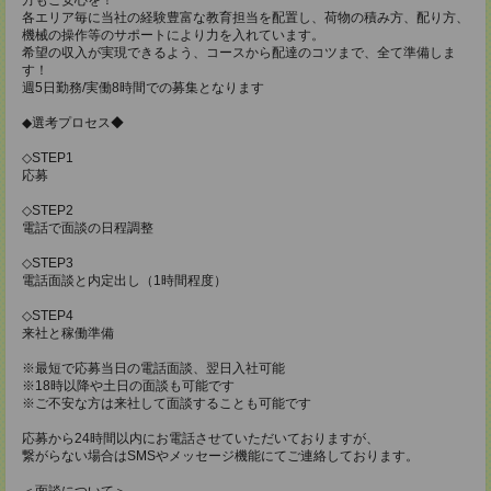
各エリア毎に当社の経験豊富な教育担当を配置し、荷物の積み方、配り方、
機械の操作等のサポートにより力を入れています。
希望の収入が実現できるよう、コースから配達のコツまで、全て準備しま
す！
週5日勤務/実働8時間での募集となります
◆選考プロセス◆
◇STEP1
応募
◇STEP2
電話で面談の日程調整
◇STEP3
電話面談と内定出し（1時間程度）
◇STEP4
来社と稼働準備
※最短で応募当日の電話面談、翌日入社可能
※18時以降や土日の面談も可能です
※ご不安な方は来社して面談することも可能です
応募から24時間以内にお電話させていただいておりますが、
繋がらない場合はSMSやメッセージ機能にてご連絡しております。
＜面談について＞