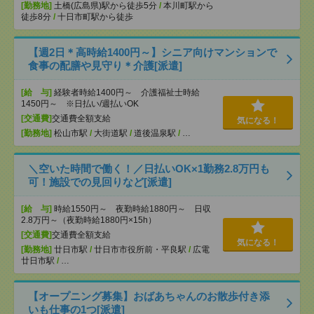
[勤務地]
土橋(広島県)駅から徒歩5分
/
本川町駅から
徒歩8分
/
十日市町駅から徒歩
【週2日＊高時給1400円～】シニア向けマンションで
食事の配膳や見守り＊介護[派遣]
[給 与]
経験者時給1400円～ 介護福祉士時給
1450円～ ※日払い/週払いOK
[交通費]
交通費全額支給
気になる！
[勤務地]
松山市駅
/
大街道駅
/
道後温泉駅
/
…
＼空いた時間で働く！／日払いOK×1勤務2.8万円も
可！施設での見回りなど[派遣]
[給 与]
時給1550円～ 夜勤時給1880円～ 日収
2.8万円～（夜勤時給1880円×15h）
[交通費]
交通費全額支給
気になる！
[勤務地]
廿日市駅
/
廿日市市役所前・平良駅
/
広電
廿日市駅
/
…
【オープニング募集】おばあちゃんのお散歩付き添
いも仕事の1つ[派遣]