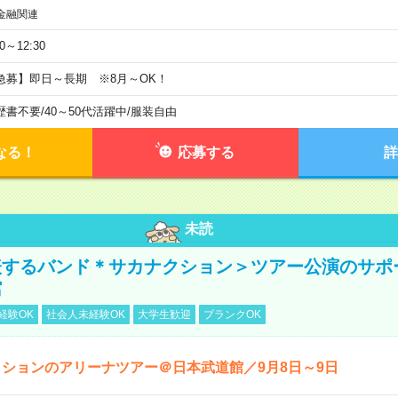
金融関連
30～12:30
急募】即日～長期 ※8月～OK！
歴書不要
/
40～50代活躍中
/
服装自由
なる！
応募する
詳
未読
表するバンド＊サカナクション＞ツアー公演のサポ
館
経験OK
社会人未経験OK
大学生歓迎
ブランクOK
ションのアリーナツアー＠日本武道館／9月8日～9日