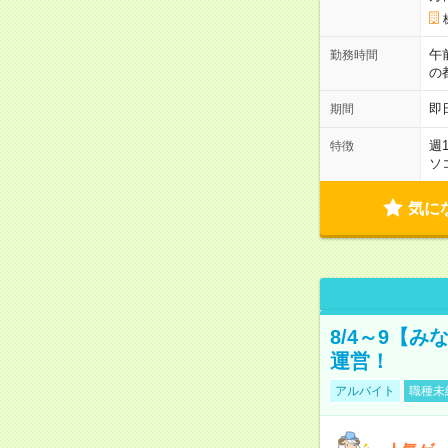
午
勤務時間
の
即
期間
週
特徴
ソ
気に
8/4～9【
運営！
アルバイト
職種未