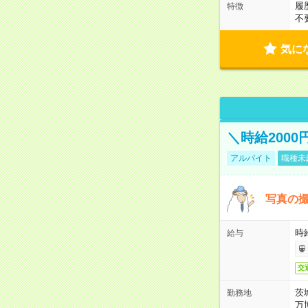
履
特徴
不
気に
＼時給200
アルバイト
職種未
写真の
時
給与
交
茨
勤務地
万