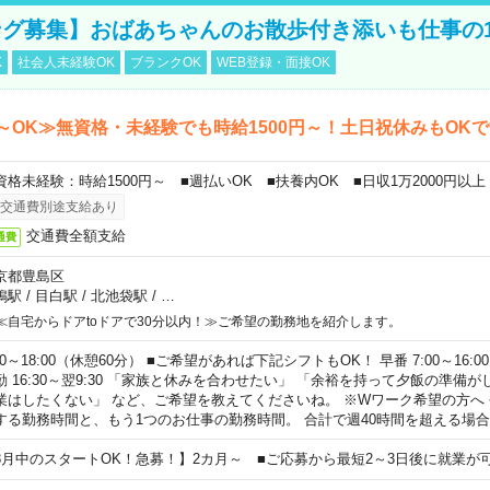
グ募集】おばあちゃんのお散歩付き添いも仕事の
K
社会人未経験OK
ブランクOK
WEB登録・面接OK
～OK≫無資格・未経験でも時給1500円～！土日祝休みもOK
資格未経験：時給1500円～ ■週払いOK ■扶養内OK ■日収1万2000円以上
交通費別途支給あり
交通費全額支給
通費
京都豊島区
鴨駅
/
目白駅
/
北池袋駅
/
…
≪自宅からドアtoドアで30分以内！≫ご希望の勤務地を紹介します。
00～18:00（休憩60分） ■ご希望があれば下記シフトもOK！ 早番 7:00～16:00 遅
勤 16:30～翌9:30 「家族と休みを合わせたい」 「余裕を持って夕飯の準備
業はしたくない」 など、ご希望を教えてくださいね。 ※Wワーク希望の方へ
する勤務時間と、もう1つのお仕事の勤務時間。 合計で週40時間を超える場
8月中のスタートOK！急募！】2カ月～ ■ご応募から最短2～3日後に就業が