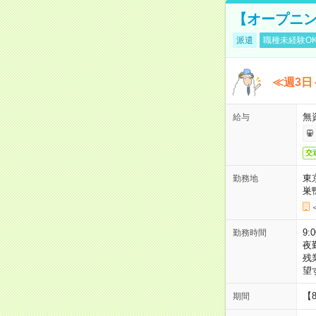
【オープニン
派遣
職種未経験O
≪週3日
無
給与
交
東
勤務地
巣
9:
勤務時間
夜
残
望
【
期間