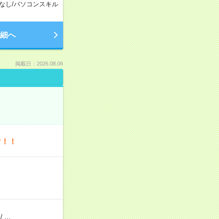
なし
/
パソコンスキル
細へ
掲載日：2026.08.06
け！！
/
…