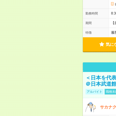
8:
勤務時間
【
期間
履
特徴
気に
＜日本を代
＠日本武道
アルバイト
職種未
サカナク