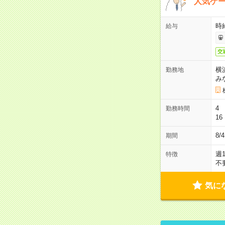
人気ゲ
時給
給与
交
横
勤務地
み
4 
勤務時間
16
8/
期間
週
特徴
不
気に