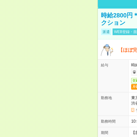
時給2800
クション
派遣
WEB登録・面
【ほぼ完
時給
給与
交
月
東
勤務地
渋
10
勤務時間
【
期間