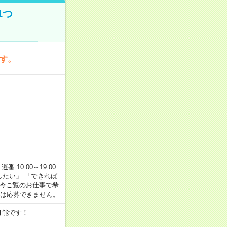
1つ
です。
番 10:00～19:00
がしたい」 「できれば
 今ご覧のお仕事で希
合は応募できません。
可能です！