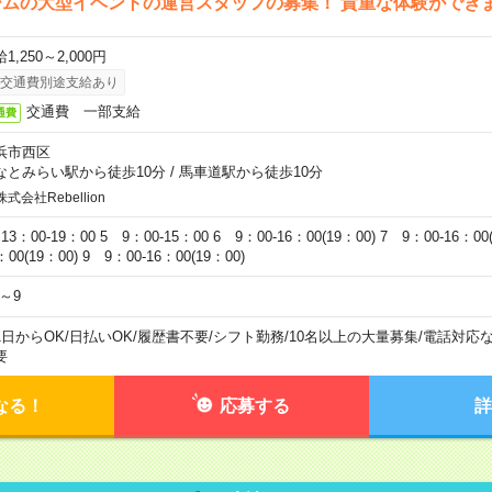
ームの大型イベントの運営スタッフの募集！ 貴重な体験ができ
1,250～2,000円
交通費別途支給あり
交通費 一部支給
通費
浜市西区
なとみらい駅から徒歩10分
/
馬車道駅から徒歩10分
株式会社Rebellion
13：00-19：00 5 9：00-15：00 6 9：00-16：00(19：00) 7 9：00-16：00(
：00(19：00) 9 9：00-16：00(19：00)
4～9
1日からOK
/
日払いOK
/
履歴書不要
/
シフト勤務
/
10名以上の大量募集
/
電話対応
要
なる！
応募する
詳