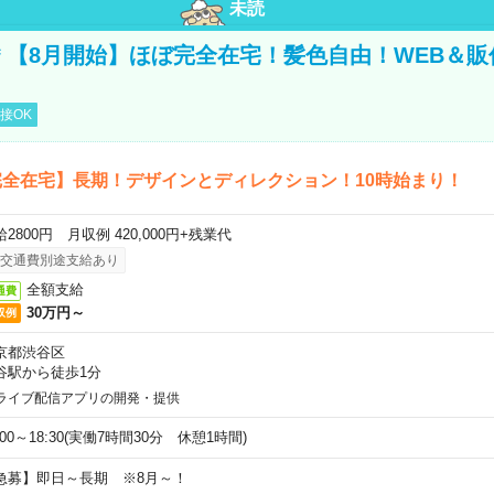
未読
円＊【8月開始】ほぼ完全在宅！髪色自由！WEB＆
接OK
全在宅】長期！デザインとディレクション！10時始まり！
2800円 月収例 420,000円+残業代
交通費別途支給あり
全額支給
通費
30万円～
収例
京都渋谷区
谷駅から徒歩1分
ライブ配信アプリの開発・提供
:00～18:30(実働7時間30分 休憩1時間)
急募】即日～長期 ※8月～！