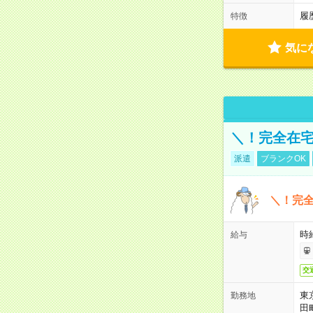
履
特徴
気に
＼！完全在宅
派遣
ブランクOK
＼！完全
時
給与
交
東
勤務地
田