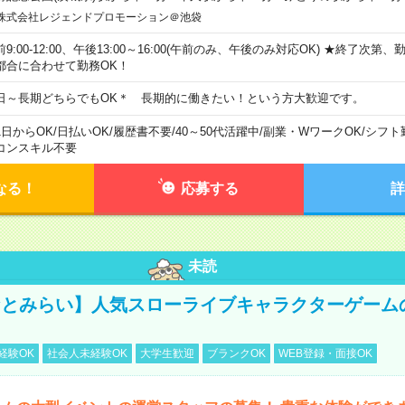
株式会社レジェンドプロモーション＠池袋
前9:00-12:00、午後13:00～16:00(午前のみ、午後のみ対応OK) ★終了次第
都合に合わせて勤務OK！
日～長期どちらでもOK＊ 長期的に働きたい！という方大歓迎です。
1日からOK
/
日払いOK
/
履歴書不要
/
40～50代活躍中
/
副業・WワークOK
/
シフト
コンスキル不要
なる！
応募する
詳
未読
みなとみらい】人気スローライブキャラクターゲーム
経験OK
社会人未経験OK
大学生歓迎
ブランクOK
WEB登録・面接OK