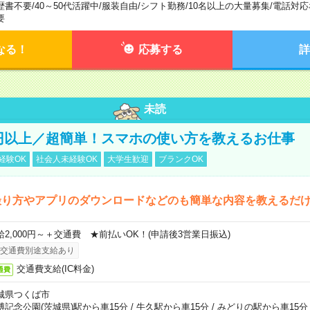
歴書不要
/
40～50代活躍中
/
服装自由
/
シフト勤務
/
10名以上の大量募集
/
電話対応
要
なる！
応募する
詳
未読
0円以上／超簡単！スマホの使い方を教えるお仕事
経験OK
社会人未経験OK
大学生歓迎
ブランクOK
撮り方やアプリのダウンロードなどのも簡単な内容を教えるだ
給2,000円～＋交通費 ★前払いOK！(申請後3営業日振込)
交通費別途支給あり
交通費支給(IC料金)
通費
城県つくば市
博記念公園(茨城県)駅から車15分
/
牛久駅から車15分
/
みどりの駅から車15分