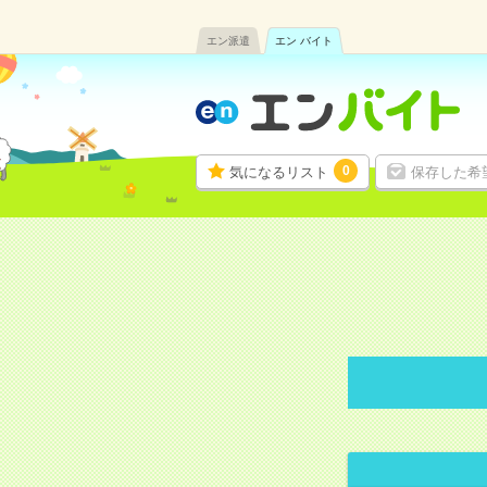
エン派遣
エン バイト
0
気になるリスト
保存した希