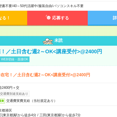
歴書不要
/
40～50代活躍中
/
服装自由
/
パソコンスキル不要
なる！
応募する
詳
未読
！／土日含む週2～OK<講座受付>@2400円
WEB登録・面接OK
在宅！／土日含む週2～OK<講座受付>@2400円
給2400円＋交
交通費別途支給あり
交通費実費支給（当社規定あり）
通費
京都港区
町(東京都)駅から徒歩4分
/
三田(東京都)駅から徒歩7分