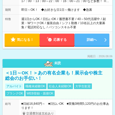
17：00 ・13：00～22：00 ・16：00～21：00 など多数！ ※お
仕事により勤務時間が異なります
即日～OK！ ◆お好きな日1日～働けます ◆急募
期間
週1日からOK
/
日払いOK
/
履歴書不要
/
40～50代活躍中
/
副
特徴
業・WワークOK
/
服装自由
/
シフト勤務
/
10名以上の大量募
集
/
電話対応なし
/
パソコンスキル不要
気になる！
応募する
詳細へ
掲載日：2026.08.06
未読
＜1日～OK！＞あの有名企業も！展示会や株主
総会のお手伝い！
アルバイト
職種未経験OK
社会人未経験OK
大学生歓迎
ブランクOK
WEB登録・面接OK
■日給16,840円～ ■日払いOK ■実働3時間5,120円のお仕事あ
給与
ります！
交通費別途支給あり