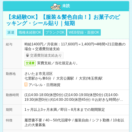
未読
【未経験OK】【服装＆髪色自由！】お菓子のピ
ッキング・シール貼り｜短期
派遣
職種未経験OK
ブランクOK
WEB登録・面接OK
時給1400円／月収例：117,600円＝1,400円×4時間×21日勤務の
給与
場合＋交通費別途支給
交通費別途支給あり
実費支給／当社規定あり。
交通費
さいたま市見沼区
勤務地
七里駅から車6分
/
大宮公園駅
/
大宮(埼玉県)駅
アパレル・日用雑貨
(1)14:00-18:00(休憩0分) (2)14:00-19:00(休憩0分) (3)14:00-
勤務時間
19:30(休憩0分) (4)14:00-20:00(休憩45分) ※お好きな時間が選べ
ます
1ヶ月以上3ヶ月未満／即日～8月末までの期間限定
期間
履歴書不要
/
40～50代活躍中
/
服装自由
/
シフト勤務
/
10名以
特徴
上の大量募集