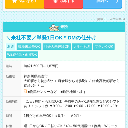
気になる！
応募する
詳細へ
掲載日：2026.08.04
未読
＼来社不要／単発1日OK＊DMの仕分け
派遣
職種未経験OK
社会人未経験OK
大学生歓迎
ブランクOK
WEB登録・面接OK
時給1,500円～1,875円
給与
神奈川県鎌倉市
勤務地
大船駅から徒歩5分
/
鎌倉駅から徒歩5分
/
鎌倉高校前駅から
徒歩5分
/
…
■物流センターなど ■勤務地選べます
【1日3時間～も相談OK!】午前中のみや18時以降などのシフト
勤務時間
あり！ シフト例 ▼9:00～12:00 ▼9:00～17:00 ▼10:00～19:00
▼18:00～21:00
1日だけの単発OK！＃8月～ ＃9月～
期間
週1日からOK
/
日払いOK
/
40～50代活躍中
/
副業・Wワーク
特徴