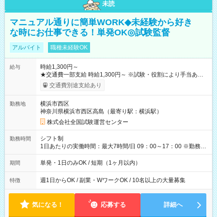
未読
マニュアル通りに簡単WORK◆未経験から好き
な時にお仕事できる！単発OK◎試験監督
アルバイト
職種未経験OK
時給1,300円～
給与
★交通費一部支給 時給1,300円～ ※試験・役割により手当あり
※勤務回数により昇給あり 【即給（前払い）オプションあ
交通費別途支給あり
り！】 希望される場合、勤務から1週間ほどで給与の一部を受け
取れます。 ※手数料418円がかかります。 【過去試験日の収入
横浜市西区
勤務地
例】 ・河合塾模擬試験 8:30～17:30（休憩1時間） 時給1,300円
神奈川県横浜市西区高島（最寄り駅：横浜駅）
×8時間＝日収10,400円＋交通費 ※当日の役割により時給＋100
円の場合あり ・国家試験 7:00～13:30（休憩なし） 時給1,300
株式会社全国試験運営センター
円（役割手当＋100円）×6時間＝日収8,400円＋交通費 【試用期
間】試用期間なし
シフト制
勤務時間
1日あたりの実働時間：最大7時間/日 09：00～17：00 ※勤務時
間は 試験により異なります。
単発・1日のみOK / 短期（1ヶ月以内）
期間
週1日からOK / 副業・WワークOK / 10名以上の大量募集
特徴
気になる！
応募する
詳細へ