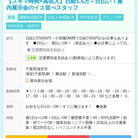
【スキマ時間×高収入】日給1.5万～日払い！屋
内展示会のイス並べスタッフ
派遣
職種未経験OK
社会人未経験OK
大学生歓迎
ブランクOK
WEB登録・面接OK
日給1万5000円～※実働5時間で日給7000円のお仕事もありま
給与
す ◆日払い・週払いOK！（規定あり）◆お仕事によって日給
も異なります
交通費別途支給あり
交通費別途支給あり(勤務地により異なります)
交通費
千葉県浦安市
勤務地
浦安(千葉県)駅
/
舞浜駅
/
新浦安駅
/
…
屋内展示会場
▼シフト例 ・08：00～19：00 ・09：00～18：00 ・10：00～
勤務時間
17：00 ・13：00～22：00 ・16：00～21：00 など多数！ ※お
仕事により勤務時間が異なります
お好きな日1日～OK！すぐに働けます！ ◆急募
期間
週1日からOK
/
日払いOK
/
履歴書不要
/
40～50代活躍中
/
副
特徴
業・WワークOK
/
服装自由
/
シフト勤務
/
10名以上の大量募
集
/
電話対応なし
/
パソコンスキル不要