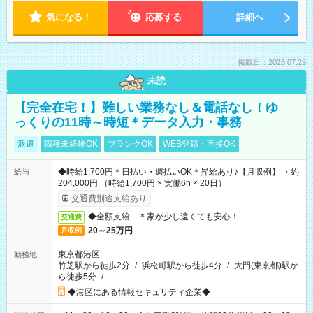
気になる！
応募する
詳細へ
掲載日：2026.07.29
未読
【完全在宅！】難しい業務なし＆電話なし！ゆ
っくりの11時～時短＊データ入力・事務
派遣
職種未経験OK
ブランクOK
WEB登録・面接OK
◆時給1,700円＊日払い・週払いOK＊昇給あり♪【月収例】 ・約
給与
204,000円 （時給1,700円 × 実働6h × 20日）
交通費別途支給あり
◆全額支給 ＊家が少し遠くても安心！
交通費
20～25万円
月収例
東京都港区
勤務地
竹芝駅から徒歩2分
/
浜松町駅から徒歩4分
/
大門(東京都)駅か
ら徒歩5分
/
…
◆港区にある情報セキュリティ企業◆