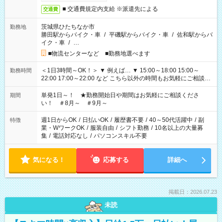
■ 交通費規定内支給 ※派遣先による
交通費
茨城県ひたちなか市
勤務地
勝田駅からバイク・車
/
平磯駅からバイク・車
/
佐和駅からバ
イク・車
/
…
■物流センターなど ■勤務地選べます
＜1日3時間～OK！＞ ▼ 例えば… ▼ 15:00～18:00 15:00～
勤務時間
22:00 17:00～22:00 など こちら以外の時間もお気軽にご相談く
ださい！
単発1日～！ ★勤務開始日や期間はお気軽にご相談くださ
期間
い！ ＃8月～ ＃9月～
週1日からOK
/
日払いOK
/
履歴書不要
/
40～50代活躍中
/
副
特徴
業・WワークOK
/
服装自由
/
シフト勤務
/
10名以上の大量募
集
/
電話対応なし
/
パソコンスキル不要
気になる！
応募する
詳細へ
掲載日：2026.07.23
未読