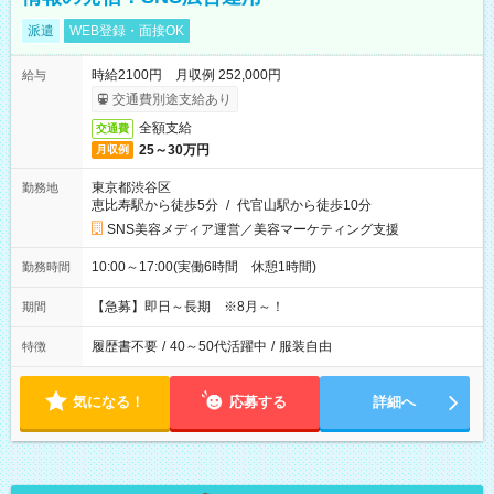
派遣
WEB登録・面接OK
時給2100円 月収例 252,000円
給与
交通費別途支給あり
全額支給
交通費
25～30万円
月収例
東京都渋谷区
勤務地
恵比寿駅から徒歩5分
/
代官山駅から徒歩10分
SNS美容メディア運営／美容マーケティング支援
10:00～17:00(実働6時間 休憩1時間)
勤務時間
【急募】即日～長期 ※8月～！
期間
履歴書不要
/
40～50代活躍中
/
服装自由
特徴
気になる！
応募する
詳細へ