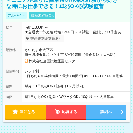
マニュアル通りに簡単WORK◆未経験から好き
な時にお仕事できる！単発OK◎試験監督
アルバイト
職種未経験OK
時給1,300円～
給与
★交通費一部支給 時給1,300円～ ※試験・役割により手当あり
※勤務回数により昇給あり 【即給（前払い）オプションあ
交通費別途支給あり
り！】 希望される場合、勤務から1週間ほどで給与の一部を受け
取れます。 ※手数料418円がかかります。 【過去試験日の収入
さいたま市大宮区
勤務地
例】 ・河合塾模擬試験 8:30～17:30（休憩1時間） 時給1,300円
埼玉県埼玉県さいたま市大宮区錦町（最寄り駅：大宮駅）
×8時間＝日収10,400円＋交通費 ※当日の役割により時給＋100
円の場合あり ・国家試験 7:00～13:30（休憩なし） 時給1,300
株式会社全国試験運営センター
円（役割手当＋100円）×6時間＝日収8,400円＋交通費 【試用期
間】試用期間なし
シフト制
勤務時間
1日あたりの実働時間：最大7時間/日 09：00～17：00 ※勤務時
間は 試験により異なります。
単発・1日のみOK / 短期（1ヶ月以内）
期間
週1日からOK / 副業・WワークOK / 10名以上の大量募集
特徴
気になる！
応募する
詳細へ