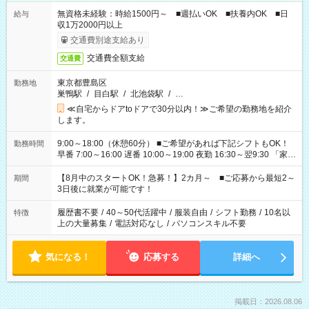
無資格未経験：時給1500円～ ■週払いOK ■扶養内OK ■日
給与
収1万2000円以上
交通費別途支給あり
交通費全額支給
交通費
東京都豊島区
勤務地
巣鴨駅
/
目白駅
/
北池袋駅
/
…
≪自宅からドアtoドアで30分以内！≫ご希望の勤務地を紹介
します。
9:00～18:00（休憩60分） ■ご希望があれば下記シフトもOK！
勤務時間
早番 7:00～16:00 遅番 10:00～19:00 夜勤 16:30～翌9:30 「家族
と休みを合わせたい」 「余裕を持って夕飯の準備がしたい」
「できれば残業はしたくない」 など、ご希望を教えてください
【8月中のスタートOK！急募！】2カ月～ ■ご応募から最短2～
期間
ね。 ※Wワーク希望の方へ 今ご覧のお仕事で希望する勤務時間
3日後に就業が可能です！
と、もう1つのお仕事の勤務時間。 合計で週40時間を超える場
合は応募できません。
履歴書不要
/
40～50代活躍中
/
服装自由
/
シフト勤務
/
10名以
特徴
上の大量募集
/
電話対応なし
/
パソコンスキル不要
気になる！
応募する
詳細へ
掲載日：2026.08.06