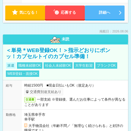
気になる！
応募する
詳細へ
掲載日：2026.08.06
未読
＜単発＊WEB登録OK！＞指示どおりにポン
ッ！カプセルトイのカプセル準備！
派遣
職種未経験OK
社会人未経験OK
大学生歓迎
ブランクOK
WEB登録・面接OK
時給1500円 ■現金日払いもOK（規定あり）
給与
交通費別途支給あり
一部支給 ※登録後、選んだお仕事によって条件が異なる
交通費
ことがあります
埼玉県幸手市
勤務地
幸手駅
大手物流会社（年齢不問／「無理なく続けられる」と好評の
職場です！）