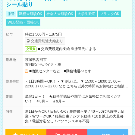
シール貼り
派遣
職種未経験OK
社会人未経験OK
大学生歓迎
ブランクOK
WEB登録・面接OK
時給1,500円～1,875円
給与
交通費別途支給あり
■ 交通費規定内支給 ※派遣先による
交通費
茨城県古河市
勤務地
古河駅からバイク・車
■物流センターなど ■勤務地選べます
＜1日3時間～OK！＞ ▼ 例えば… ▼ 15:00～18:00 15:00～
勤務時間
22:00 17:00～22:00 など こちら以外の時間もお気軽にご相談く
ださい！
単発1日～！ ★勤務開始日や期間はお気軽にご相談くださ
期間
い！ ＃8月～ ＃9月～
週1日からOK
/
日払いOK
/
履歴書不要
/
40～50代活躍中
/
副
特徴
業・WワークOK
/
服装自由
/
シフト勤務
/
10名以上の大量募
集
/
電話対応なし
/
パソコンスキル不要