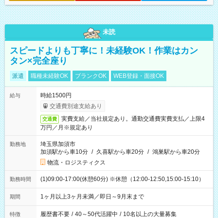
未読
スピードよりも丁寧に！未経験OK！作業はカン
タン×完全座り
派遣
職種未経験OK
ブランクOK
WEB登録・面接OK
時給1500円
給与
交通費別途支給あり
実費支給／当社規定あり。通勤交通費実費支払／上限4
交通費
万円／月※規定あり
埼玉県加須市
勤務地
加須駅から車10分
/
久喜駅から車20分
/
鴻巣駅から車20分
物流・ロジスティクス
(1)09:00-17:00(休憩60分) ※休憩（12:00-12:50,15:00-15:10）
勤務時間
1ヶ月以上3ヶ月未満／即日～9月末まで
期間
履歴書不要
/
40～50代活躍中
/
10名以上の大量募集
特徴