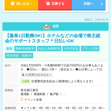
気になる！
応募する
詳細へ
掲載日：2026.08.06
未読
【激単1日勤務OK!】ホテルなどの会場で株主総
会のサポートスタッフ＊日払いOK
派遣
職種未経験OK
社会人未経験OK
大学生歓迎
ブランクOK
WEB登録・面接OK
日給1万5000円～※実働5時間で日給7000円のお仕事もありま
給与
す ◆日払い・週払いOK！（規定あり）◆お仕事によって日給
も異なります
交通費別途支給あり
交通費別途支給あり(勤務地により異なります)
交通費
東京都江東区
勤務地
豊洲駅
/
東陽町駅
/
亀戸駅
/
…
イベント会場
▼シフト例 ・08：00～19：00 ・09：00～18：00 ・10：00～
勤務時間