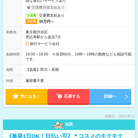
能な速払いサービスあり
交通費別途支給あり
交通費支給あり
交通費
30万円～
月収例
東京都渋谷区
勤務地
恵比寿駅から徒歩7分
旅行サービス会社
10:00～19:00 ※休憩60分。10時～16時の勤務なども相談可能
勤務時間
です。
【急募】即日～長期
期間
履歴書不要
特徴
気になる！
応募する
詳細へ
掲載日：2026.08.02
未読
《単発1日OK！日払い可》＊コスメのモクモク