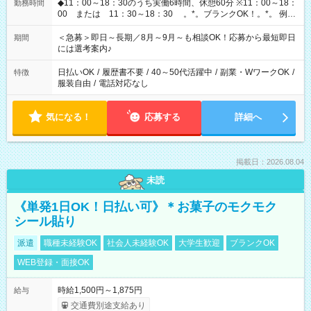
◆11：00～18：30のうち実働6時間、休憩60分 ※11：00～18：
勤務時間
00 または 11：30～18：30 。*。ブランクOK！。*。 例え
ば前職が、 在宅/財団法人/事務/コールセンター/受付/販売/カフェ
スタッフ スイーツ販売/ホテルフロント/化粧品販売/など 様々な
＜急募＞即日～長期／8月～9月～も相談OK！応募から最短即日
期間
業界から入社して活躍されています♪
には選考案内♪
日払いOK
/
履歴書不要
/
40～50代活躍中
/
副業・WワークOK
/
特徴
服装自由
/
電話対応なし
気になる！
応募する
詳細へ
掲載日：2026.08.04
未読
《単発1日OK！日払い可》＊お菓子のモクモク
シール貼り
派遣
職種未経験OK
社会人未経験OK
大学生歓迎
ブランクOK
WEB登録・面接OK
時給1,500円～1,875円
給与
交通費別途支給あり