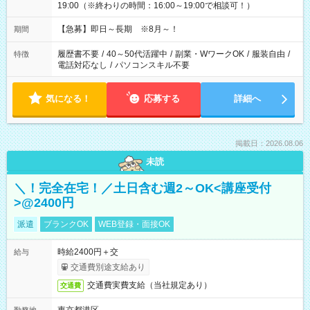
19:00（※終わりの時間：16:00～19:00で相談可！）
【急募】即日～長期 ※8月～！
期間
履歴書不要
/
40～50代活躍中
/
副業・WワークOK
/
服装自由
/
特徴
電話対応なし
/
パソコンスキル不要
気になる！
応募する
詳細へ
掲載日：2026.08.06
未読
＼！完全在宅！／土日含む週2～OK<講座受付
>@2400円
派遣
ブランクOK
WEB登録・面接OK
時給2400円＋交
給与
交通費別途支給あり
交通費実費支給（当社規定あり）
交通費