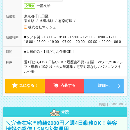
一部支給
交通費
東京都千代田区
勤務地
東京駅
/
水道橋駅
/
有楽町駅
/
…
株式会社マッシュ
■シフト例 ・07:00～19:30 ・09:00～12:00 ・10:00～17:00 ・
勤務時間
18:00～23:00 ・19:00～07:00 ・20:00～09:00 ・22:00～06:00
etc ★最短で3時間で5,120円のお仕事から 15時間で2万円近く稼
げるお仕事も！ ご希望のお時間に合わせてご紹介！ ※シフトは
■１日のみ・1回だけお仕事OK！
期間
現場によって異なります。 ※勿論、休憩時間はあるのでご安心
ください！
週1日からOK
/
日払いOK
/
履歴書不要
/
副業・WワークOK
/
シ
特徴
フト勤務
/
10名以上の大量募集
/
電話対応なし
/
パソコンスキ
ル不要
気になる！
応募する
詳細へ
掲載日：2026.08.06
未読
＼完全在宅＊時給2000円／週4日勤務OK！美容
情報の発信！SNS広告運用