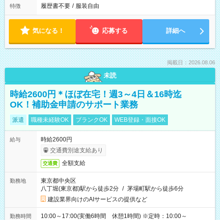
履歴書不要
/
服装自由
特徴
気になる！
応募する
詳細へ
掲載日：2026.08.06
未読
時給2600円＊ほぼ在宅！週3～4日＆16時迄
OK！補助金申請のサポート業務
派遣
職種未経験OK
ブランクOK
WEB登録・面接OK
時給2600円
給与
交通費別途支給あり
全額支給
交通費
東京都中央区
勤務地
八丁堀(東京都)駅から徒歩2分
/
茅場町駅から徒歩6分
建設業界向けのAIサービスの提供など
10:00～17:00(実働6時間 休憩1時間) ※定時：10:00～
勤務時間