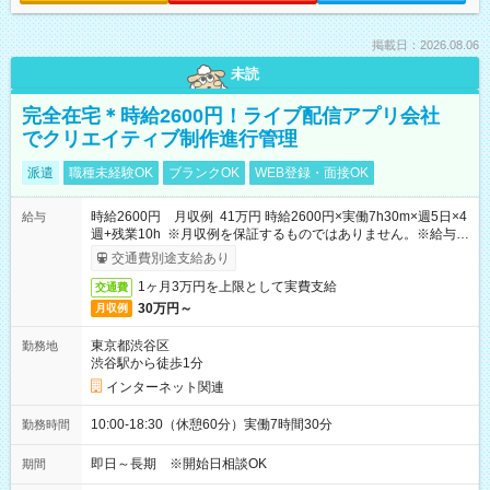
掲載日：2026.08.06
未読
完全在宅＊時給2600円！ライブ配信アプリ会社
でクリエイティブ制作進行管理
派遣
職種未経験OK
ブランクOK
WEB登録・面接OK
時給2600円 月収例 41万円 時給2600円×実働7h30m×週5日×4
給与
週+残業10h ※月収例を保証するものではありません。※給与即
受取りサービス利用可（利用条件有）
交通費別途支給あり
1ヶ月3万円を上限として実費支給
交通費
30万円～
月収例
東京都渋谷区
勤務地
渋谷駅から徒歩1分
インターネット関連
10:00-18:30（休憩60分）実働7時間30分
勤務時間
即日～長期 ※開始日相談OK
期間