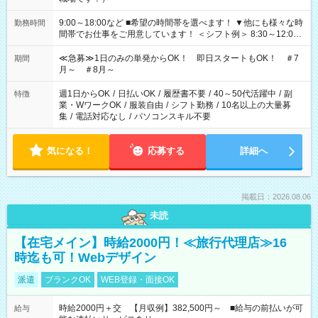
9:00～18:00など ■希望の時間帯を選べます！ ▼他にも様々な時
勤務時間
間帯でお仕事をご用意しています！ ＜シフト例＞ 8:30～12:00
17:00～22:00 13:00～22:00 22:00～翌6:00 など
≪急募≫1日のみの単発からOK！ 即日スタートもOK！ ＃7
期間
月～ ＃8月～
週1日からOK
/
日払いOK
/
履歴書不要
/
40～50代活躍中
/
副
特徴
業・WワークOK
/
服装自由
/
シフト勤務
/
10名以上の大量募
集
/
電話対応なし
/
パソコンスキル不要
気になる！
応募する
詳細へ
掲載日：2026.08.06
未読
【在宅メイン】時給2000円！≪旅行代理店≫16
時迄も可！Webデザイン
派遣
ブランクOK
WEB登録・面接OK
時給2000円＋交 【月収例】382,500円～ ■給与の前払いが可
給与