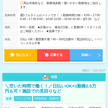
岡山市南区など…勤務地多数！通いやすい勤務地をご紹介し
ます。
週5フルタイムがメインです！ ＜勤務時間の例＞ 8:00～17:00
勤務時間
8:30～17:30 9:00～18:00 10:00～19:00 20:30～翌5:30 など ★
その他にも勤務時間多数！ 日勤のみ、残業なし、交替制など
ご希望を教えてください！
即日～長期 ★応募から「最短2日後」に勤務OK！スタート日
期間
はご相談ください。★急募です！
日払いOK
/
履歴書不要
/
40～50代活躍中
/
電話対応なし
/
パソ
特徴
コンスキル不要
気になる！
応募する
詳細へ
掲載日：2026.08.07
未読
＼空いた時間で働く！／日払いOK×1勤務2.5万
円も可！施設での見回りなど
派遣
ブランクOK
WEB登録・面接OK