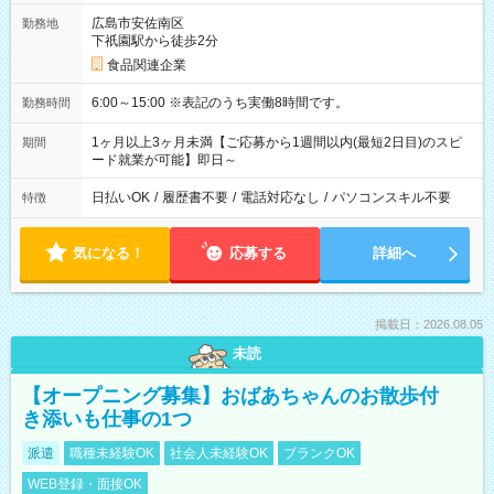
広島市安佐南区
勤務地
下祇園駅から徒歩2分
食品関連企業
6:00～15:00 ※表記のうち実働8時間です。
勤務時間
1ヶ月以上3ヶ月未満【ご応募から1週間以内(最短2日目)のスピ
期間
ード就業が可能】即日～
日払いOK
/
履歴書不要
/
電話対応なし
/
パソコンスキル不要
特徴
気になる！
応募する
詳細へ
掲載日：2026.08.05
未読
【オープニング募集】おばあちゃんのお散歩付
き添いも仕事の1つ
派遣
職種未経験OK
社会人未経験OK
ブランクOK
WEB登録・面接OK