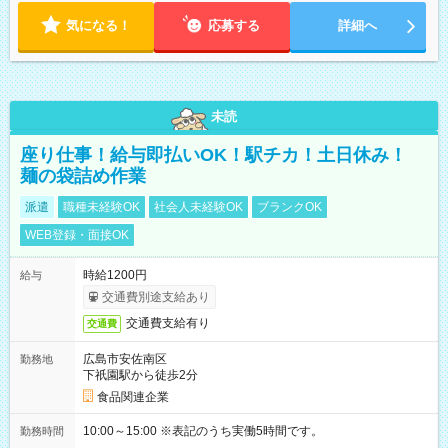
気になる！
応募する
詳細へ
未読
座り仕事！給与即払いOK！駅チカ！土日休み！
麺の袋詰め作業
派遣
職種未経験OK
社会人未経験OK
ブランクOK
WEB登録・面接OK
時給1200円
給与
交通費別途支給あり
交通費支給有り
交通費
広島市安佐南区
勤務地
下祇園駅から徒歩2分
食品関連企業
10:00～15:00 ※表記のうち実働5時間です。
勤務時間