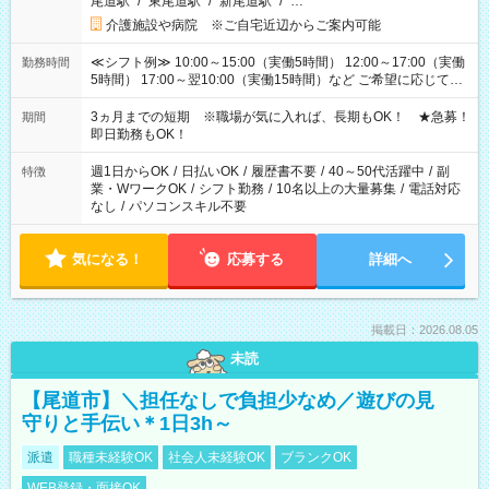
尾道駅
/
東尾道駅
/
新尾道駅
/
…
介護施設や病院 ※ご自宅近辺からご案内可能
≪シフト例≫ 10:00～15:00（実働5時間） 12:00～17:00（実働
勤務時間
5時間） 17:00～翌10:00（実働15時間）など ご希望に応じて、
働く時間は調整できます！ お気軽に担当へ相談ください！
3ヵ月までの短期 ※職場が気に入れば、長期もOK！ ★急募！
期間
即日勤務もOK！
週1日からOK
/
日払いOK
/
履歴書不要
/
40～50代活躍中
/
副
特徴
業・WワークOK
/
シフト勤務
/
10名以上の大量募集
/
電話対応
なし
/
パソコンスキル不要
気になる！
応募する
詳細へ
掲載日：2026.08.05
未読
【尾道市】＼担任なしで負担少なめ／遊びの見
守りと手伝い＊1日3h～
派遣
職種未経験OK
社会人未経験OK
ブランクOK
WEB登録・面接OK