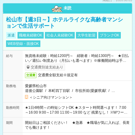
掲載日：2026.08.03
未読
松山市【週3日～】ホテルライクな高齢者マンシ
ョンで生活サポート
派遣
職種未経験OK
社会人未経験OK
大学生歓迎
ブランクOK
WEB登録・面接OK
無資格未経験：時給1200円～ 経験者：時給1300円～ ★日払
給与
い／週払い制度あり（月払いも選べます）※稼働開始時は手続き
完了次第のお支払いとなります。
交通費別途支給あり
交通費全額支給※規定有
交通費
愛媛県松山市
勤務地
道後公園駅
/
本町四丁目駅
/
市役所前(愛媛県)駅
/
…
＜シニア向けマンション＞
★1日4時間～の時短シフトOK ★スタート時間選べます！ 7:00
勤務時間
～16:00 9:00～17:00 11:00～19:00 など 残業なし！ ※Wワーク
の場合、他のお仕事と合わせ週40時間超の就業はご案内できま
せん ※法令に基づき、週20時間以上勤務は社会保険への加入対
開始日はご相談ください！ ★急募 ★職場が気に入れば、長期
期間
象となります ※労働者派遣法（日雇い派遣の原則禁止）によ
でも働けます！
り、短時間・短期間の就業はご案内が難しい場合があります