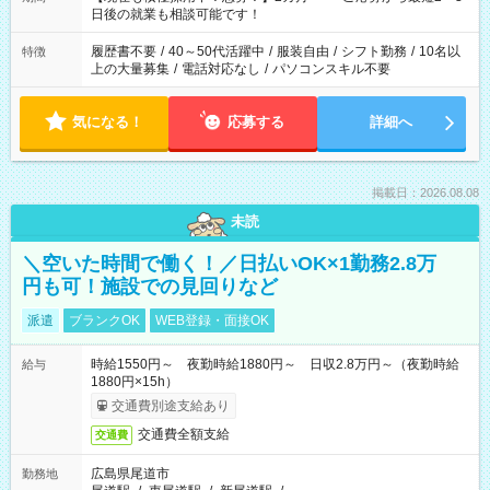
の方へ 今ご覧のお仕事で希望する勤務時間と、もう1つのお仕事
日後の就業も相談可能です！
の勤務時間。 合計で週40時間を超える場合は応募できません。
履歴書不要
/
40～50代活躍中
/
服装自由
/
シフト勤務
/
10名以
特徴
上の大量募集
/
電話対応なし
/
パソコンスキル不要
気になる！
応募する
詳細へ
掲載日：2026.08.08
未読
＼空いた時間で働く！／日払いOK×1勤務2.8万
円も可！施設での見回りなど
派遣
ブランクOK
WEB登録・面接OK
時給1550円～ 夜勤時給1880円～ 日収2.8万円～（夜勤時給
給与
1880円×15h）
交通費別途支給あり
交通費全額支給
交通費
広島県尾道市
勤務地