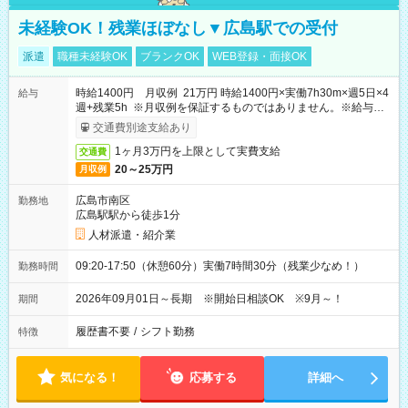
未経験OK！残業ほぼなし▼広島駅での受付
派遣
職種未経験OK
ブランクOK
WEB登録・面接OK
時給1400円 月収例 21万円 時給1400円×実働7h30m×週5日×4
給与
週+残業5h ※月収例を保証するものではありません。※給与即
受取りサービス利用可（利用条件有）
交通費別途支給あり
1ヶ月3万円を上限として実費支給
交通費
20～25万円
月収例
広島市南区
勤務地
広島駅駅から徒歩1分
人材派遣・紹介業
09:20-17:50（休憩60分）実働7時間30分（残業少なめ！）
勤務時間
2026年09月01日～長期 ※開始日相談OK ※9月～！
期間
履歴書不要
/
シフト勤務
特徴
気になる！
応募する
詳細へ