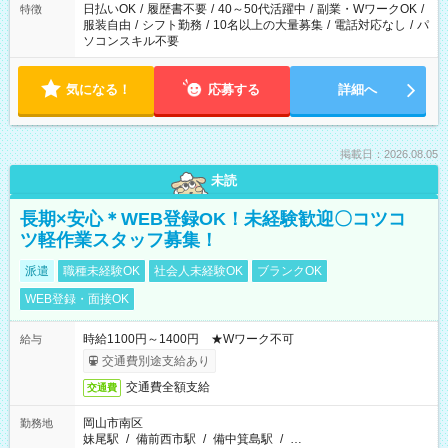
日払いOK
/
履歴書不要
/
40～50代活躍中
/
副業・WワークOK
/
特徴
服装自由
/
シフト勤務
/
10名以上の大量募集
/
電話対応なし
/
パ
ソコンスキル不要
気になる！
応募する
詳細へ
掲載日：2026.08.05
未読
長期×安心＊WEB登録OK！未経験歓迎〇コツコ
ツ軽作業スタッフ募集！
派遣
職種未経験OK
社会人未経験OK
ブランクOK
WEB登録・面接OK
時給1100円～1400円 ★Wワーク不可
給与
交通費別途支給あり
交通費全額支給
交通費
岡山市南区
勤務地
妹尾駅
/
備前西市駅
/
備中箕島駅
/
…