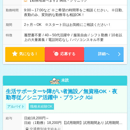
【勤務地選べます】病院・クリニック
9:00～17:00など ※ご希望の時間帯をご相談ください。 ※日勤、
勤務時間
夜勤のみ、変則的な勤務等も相談OK！
2ヶ月～OK ※スタート日はお気軽にご相談ください！
期間
履歴書不要
/
40～50代活躍中
/
服装自由
/
シフト勤務
/
10名以
特徴
上の大量募集
/
電話対応なし
/
パソコンスキル不要
気になる！
応募する
詳細へ
未読
生活サポーター✨障がい者施設／無資格OK・夜
勤専従／シニア活躍中・ブランク /Gi
アルバイト
職種未経験OK
日給18,200円～
給与
日給（1勤務）18,200円 【試用期間】試用期間あり 試用期間の
長さ：3ヶ月 雇用形態、給与は本採用時と同じです。
交通費別途支給あり