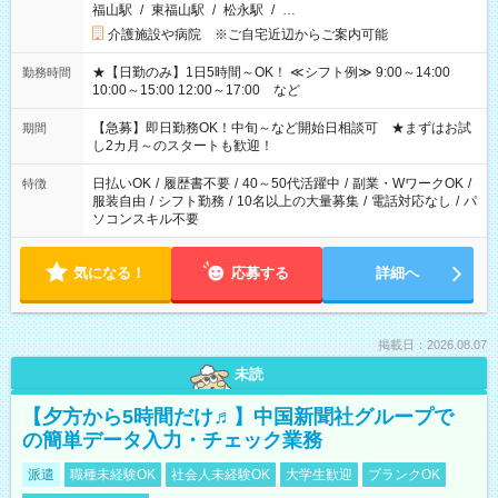
福山駅
/
東福山駅
/
松永駅
/
…
介護施設や病院 ※ご自宅近辺からご案内可能
★【日勤のみ】1日5時間～OK！ ≪シフト例≫ 9:00～14:00
勤務時間
10:00～15:00 12:00～17:00 など
【急募】即日勤務OK！中旬～など開始日相談可 ★まずはお試
期間
し2カ月～のスタートも歓迎！
日払いOK
/
履歴書不要
/
40～50代活躍中
/
副業・WワークOK
/
特徴
服装自由
/
シフト勤務
/
10名以上の大量募集
/
電話対応なし
/
パ
ソコンスキル不要
気になる！
応募する
詳細へ
掲載日：2026.08.07
未読
【夕方から5時間だけ♬】中国新聞社グループで
の簡単データ入力・チェック業務
派遣
職種未経験OK
社会人未経験OK
大学生歓迎
ブランクOK