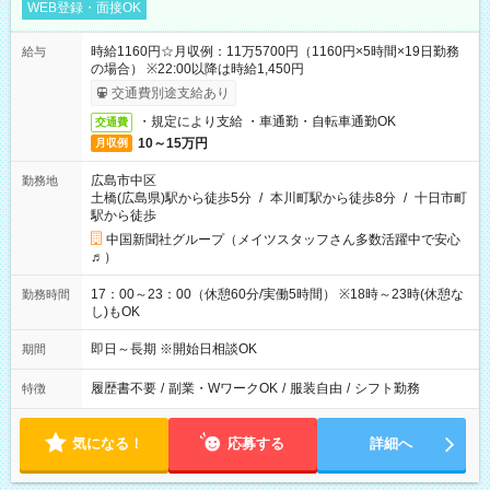
WEB登録・面接OK
時給1160円☆月収例：11万5700円（1160円×5時間×19日勤務
給与
の場合） ※22:00以降は時給1,450円
交通費別途支給あり
・規定により支給 ・車通勤・自転車通勤OK
交通費
10～15万円
月収例
広島市中区
勤務地
土橋(広島県)駅から徒歩5分
/
本川町駅から徒歩8分
/
十日市町
駅から徒歩
中国新聞社グループ（メイツスタッフさん多数活躍中で安心
♬）
17：00～23：00（休憩60分/実働5時間） ※18時～23時(休憩な
勤務時間
し)もOK
即日～長期 ※開始日相談OK
期間
履歴書不要
/
副業・WワークOK
/
服装自由
/
シフト勤務
特徴
気になる！
応募する
詳細へ