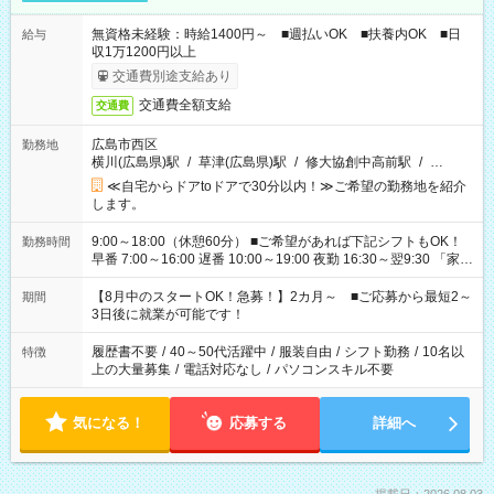
無資格未経験：時給1400円～ ■週払いOK ■扶養内OK ■日
給与
収1万1200円以上
交通費別途支給あり
交通費全額支給
交通費
広島市西区
勤務地
横川(広島県)駅
/
草津(広島県)駅
/
修大協創中高前駅
/
…
≪自宅からドアtoドアで30分以内！≫ご希望の勤務地を紹介
します。
9:00～18:00（休憩60分） ■ご希望があれば下記シフトもOK！
勤務時間
早番 7:00～16:00 遅番 10:00～19:00 夜勤 16:30～翌9:30 「家族
と休みを合わせたい」 「余裕を持って夕飯の準備がしたい」
「できれば残業はしたくない」 など、ご希望を教えてください
【8月中のスタートOK！急募！】2カ月～ ■ご応募から最短2～
期間
ね。 ※Wワーク希望の方へ 今ご覧のお仕事で希望する勤務時間
3日後に就業が可能です！
と、もう1つのお仕事の勤務時間。 合計で週40時間を超える場
合は応募できません。
履歴書不要
/
40～50代活躍中
/
服装自由
/
シフト勤務
/
10名以
特徴
上の大量募集
/
電話対応なし
/
パソコンスキル不要
気になる！
応募する
詳細へ