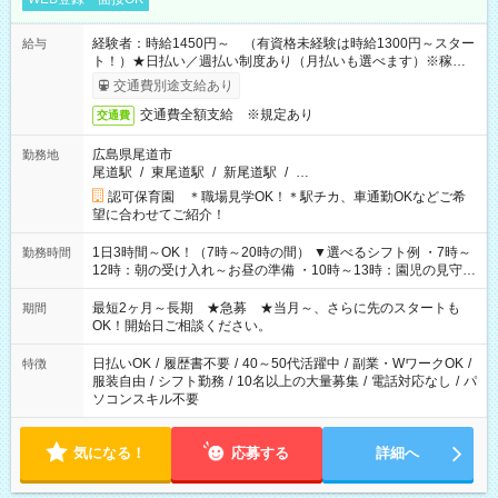
経験者：時給1450円～ （有資格未経験は時給1300円～スター
給与
ト！）★日払い／週払い制度あり（月払いも選べます）※稼働開
始時は手続き完了次第のお支払いとなります★フルタイムでき
交通費別途支給あり
る方は100円アップ！
交通費全額支給 ※規定あり
交通費
広島県尾道市
勤務地
尾道駅
/
東尾道駅
/
新尾道駅
/
…
認可保育園 ＊職場見学OK！＊駅チカ、車通勤OKなどご希
望に合わせてご紹介！
1日3時間～OK！（7時～20時の間） ▼選べるシフト例 ・7時～
勤務時間
12時：朝の受け入れ～お昼の準備 ・10時～13時：園児の見守り
～お昼の補助 ・9時～16時：帰りの会まで！子供の成長を見守
る ・15時～20時：夜のお迎えサポート ※残業なし！
最短2ヶ月～長期 ★急募 ★当月～、さらに先のスタートも
期間
OK！開始日ご相談ください。
日払いOK
/
履歴書不要
/
40～50代活躍中
/
副業・WワークOK
/
特徴
服装自由
/
シフト勤務
/
10名以上の大量募集
/
電話対応なし
/
パ
ソコンスキル不要
気になる！
応募する
詳細へ