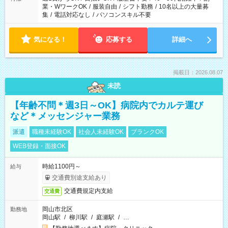
業・WワークOK
/
服装自由
/
シフト勤務
/
10名以上の大量募
集
/
電話対応なし
/
パソコンスキル不要
気になる！
応募する
詳細へ
掲載日：2026.08.07
未読
【年齢不問＊週3日～OK】病院内でカルテ運び
など＊メッセンジャー業務
派遣
職種未経験OK
社会人未経験OK
ブランクOK
WEB登録・面接OK
時給1100円～
給与
交通費別途支給あり
交通費規定内支給
交通費
岡山市北区
勤務地
岡山駅
/
柳川駅
/
庭瀬駅
/
…