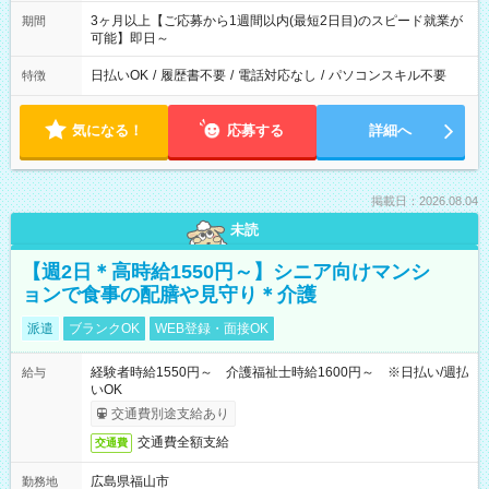
3ヶ月以上【ご応募から1週間以内(最短2日目)のスピード就業が
期間
可能】即日～
日払いOK
/
履歴書不要
/
電話対応なし
/
パソコンスキル不要
特徴
気になる！
応募する
詳細へ
掲載日：2026.08.04
未読
【週2日＊高時給1550円～】シニア向けマンシ
ョンで食事の配膳や見守り＊介護
派遣
ブランクOK
WEB登録・面接OK
経験者時給1550円～ 介護福祉士時給1600円～ ※日払い/週払
給与
いOK
交通費別途支給あり
交通費全額支給
交通費
広島県福山市
勤務地