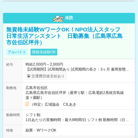
未読
無資格未経験WワークOK！NPO法人スタッフ
日常生活アシスタント 日勤募集（広島県広島
市佐伯区坪井）
アルバイト
職種未経験OK
時給2,000円～2,000円
給与
【試用期間】試用期間あり 試用期間の長さ：3ヶ月 雇用形態、
給与は本採用時と同じです。
交通費別途支給あり
広島市佐伯区
勤務地
広島県広島市佐伯区坪井（最寄り駅：広島電鉄2系統宮島線
楽々園駅）
（特定）広域協会 CILあき
シフト制
勤務時間
1日あたりの実働時間：最大8時間/日 シフト例 勤務時間（日
勤）・8時～18時 （実働時間8時間 待機休憩2時間）（日勤1回
あたりの給与 2万円）
副業・WワークOK
特徴