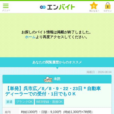
0
メニュー
気になる！
ログイン
お探しのバイト情報は掲載が終了しました。
ホーム
より再度アクセスしてください。
あなたの閲覧履歴からのオススメ
掲載日：2026.08.04
未読
【単発】呉市広／8／8・9・22・23日＊自動車
ディーラーでの受付・1日でもＯＫ
派遣
ブランクOK
WEB登録・面接OK
時給1300円 ・日額：9,100円（時給1,300円×7時間）
給与