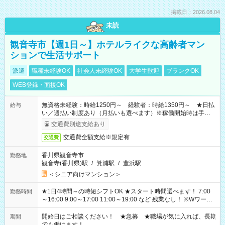
掲載日：2026.08.04
未読
観音寺市【週1日～】ホテルライクな高齢者マン
ションで生活サポート
派遣
職種未経験OK
社会人未経験OK
大学生歓迎
ブランクOK
WEB登録・面接OK
無資格未経験：時給1250円～ 経験者：時給1350円～ ★日払
給与
い／週払い制度あり（月払いも選べます）※稼働開始時は手続き
完了次第のお支払いとなります。
交通費別途支給あり
交通費全額支給※規定有
交通費
香川県観音寺市
勤務地
観音寺(香川県)駅
/
箕浦駅
/
豊浜駅
＜シニア向けマンション＞
★1日4時間～の時短シフトOK ★スタート時間選べます！ 7:00
勤務時間
～16:00 9:00～17:00 11:00～19:00 など 残業なし！ ※Wワーク
の場合、他のお仕事と合わせ週40時間超の就業はご案内できま
せん ※法令に基づき、週20時間以上勤務は社会保険への加入対
開始日はご相談ください！ ★急募 ★職場が気に入れば、長期
期間
象となります ※労働者派遣法（日雇い派遣の原則禁止）によ
でも働けます！