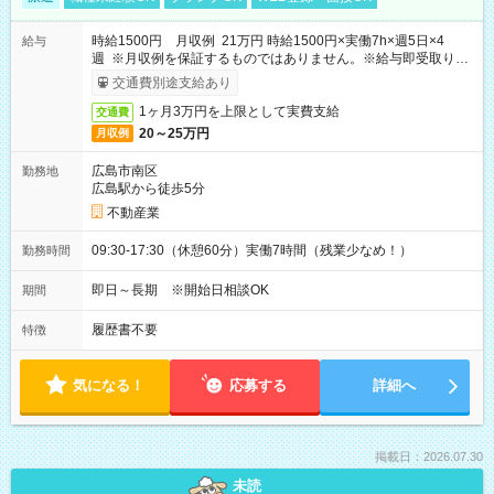
時給1500円 月収例 21万円 時給1500円×実働7h×週5日×4
給与
週 ※月収例を保証するものではありません。※給与即受取りサ
ービス利用可（利用条件有）
交通費別途支給あり
1ヶ月3万円を上限として実費支給
交通費
20～25万円
月収例
広島市南区
勤務地
広島駅から徒歩5分
不動産業
09:30-17:30（休憩60分）実働7時間（残業少なめ！）
勤務時間
即日～長期 ※開始日相談OK
期間
履歴書不要
特徴
気になる！
応募する
詳細へ
掲載日：2026.07.30
未読