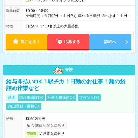
パーソルマーケティング株式会社
10:00～18:00
勤務時間
実働時間：7時間/日 ・土日含む週3～5日勤務 選べます！土日も
休みやすい！ ・残業は有りません！
日払いOK / 10名以上の大量募集
特徴
気になる！
応募する
詳細へ
未読
給与即払いOK！駅チカ！日勤のお仕事！麺の袋
詰め作業など
派遣
職種未経験OK
社会人未経験OK
ブランクOK
WEB登録・面接OK
時給1200円
給与
交通費別途支給あり
交通費支給有り
交通費