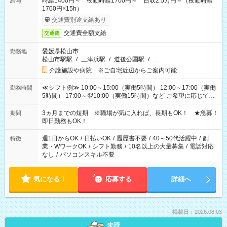
時給1400円～ 夜勤時給1700円～ 日収2.5万円～（夜勤時給
給与
1700円×15h）
交通費別途支給あり
交通費全額支給
交通費
愛媛県松山市
勤務地
松山市駅駅
/
三津浜駅
/
道後公園駅
/
…
介護施設や病院 ※ご自宅近辺からご案内可能
≪シフト例≫ 10:00～15:00（実働5時間） 12:00～17:00（実働
勤務時間
5時間） 17:00～翌10:00（実働15時間）など ご希望に応じて、
働く時間は調整できます！ お気軽に担当へ相談ください！
3ヵ月までの短期 ※職場が気に入れば、長期もOK！ ★急募！
期間
即日勤務もOK！
週1日からOK
/
日払いOK
/
履歴書不要
/
40～50代活躍中
/
副
特徴
業・WワークOK
/
シフト勤務
/
10名以上の大量募集
/
電話対応
なし
/
パソコンスキル不要
気になる！
応募する
詳細へ
掲載日：2026.08.03
未読