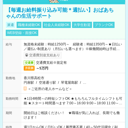
【毎週お給料振り込み可能＊週払い】おばあち
ゃんの生活サポート
派遣
職種未経験OK
社会人未経験OK
大学生歓迎
ブランクOK
WEB登録・面接OK
無資格未経験：時給1250円～ 経験者：時給1350円～★日払い
給与
／週払い制度あり（月払いも選べます）※稼働開始時は手続き完
了次第のお支払いとなります。
交通費別途支給あり
交通費支給※規定有
交通費
～5万円
月収例
香川県高松市
勤務地
円座駅
/
空港通り駅
/
琴電屋島駅
/
…
＜ご近所の老人ホームなど＞
★1日4時間～の時短シフトOK ★もちろんフルタイムシフトも可
勤務時間
能 ★スタート時間選べます 7:00～16:00 9:00～18:00 11:00～
20:00 など 残業なし！ ※Wワークの場合、他のお仕事と合わせ
週40時間超の就業はご案内できません ※法令に基づき、週20時
開始日はご相談ください！ ★職場が気に入れば、長期でも働
期間
間以上勤務は社会保険への加入対象となります ※労働者派遣法
けます！
（日雇い派遣の原則禁止）により、短時間・短期間の就業はご
案内が難しい場合があります
週1日からOK
/
日払いOK
/
履歴書不要
/
40～50代活躍中
/
副
特徴