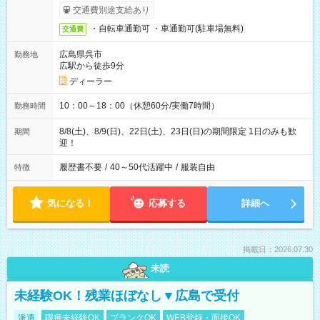
交通費別途支給あり
・自転車通勤可 ・車通勤可(駐車場無料)
交通費
広島県呉市
勤務地
広駅から徒歩9分
ディーラー
10：00～18：00（休憩60分/実働7時間）
勤務時間
8/8(土)、8/9(日)、22日(土)、23日(日)の期間限定 1日のみも歓
期間
迎！
履歴書不要
/
40～50代活躍中
/
服装自由
特徴
気になる！
応募する
詳細へ
掲載日：2026.07.30
未読
未経験OK！残業ほぼなし▼広島で受付
派遣
職種未経験OK
ブランクOK
WEB登録・面接OK